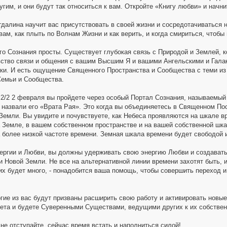
угим, и они будут так относиться к вам. Откройте «Книгу любви» и начни
алина научит вас присутствовать в своей жизни и сосредотачиваться на
ам, как плыть по Волнам Жизни и как верить, и когда смириться, чтобы
о Сознания просты. Существует глубокая связь с Природой и Землей, ко
ство связи и общения с вашим Высшим Я и вашими Ангельскими и Галак
оки. И есть ощущение Священного Пространства и Сообщества с теми из
Семьи и Сообщества.
2/2 2 февраля вы пройдете через особый Портал Сознания, называемый 
ы назвали его «Врата Рая». Это когда вы объединяетесь в Священном По
Земли. Вы увидите и почувствуете, как Небеса проявляются на шкале в
 Земле, в вашем собственном пространстве и на вашей собственной шка
 более низкой частоте времени. Земная шкала времени будет свободой 
ергии и Любви, вы должны удерживать свою энергию Любви и создавать 
 Новой Земли. Не все на альтернативной линии времени захотят быть, ил
их будет много, - понадобится ваша помощь, чтобы совершить переход и
огие из вас будут призваны расширить свою работу и активировать новы
ета и будете Суверенными Существами, ведущими других к их собствен
не отступайте, сейчас время встать и наполниться силой!