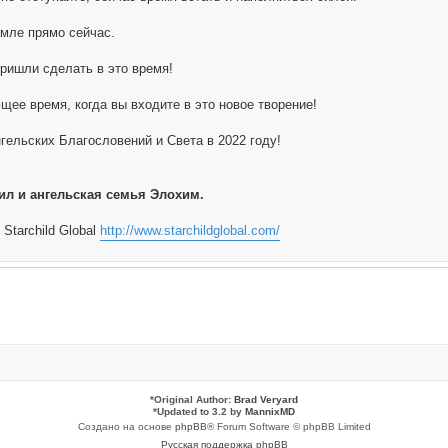
мле прямо сейчас.
пришли сделать в это время!
щее время, когда вы входите в это новое творение!
ельских Благословений и Света в 2022 году!
ил и ангельская семья Элохим.
Starchild Global
http://www.starchildglobal.com/
*
Original Author:
Brad Veryard
*
Updated to 3.2 by
MannixMD
Создано на основе
phpBB
® Forum Software © phpBB Limited
Русская поддержка phpBB