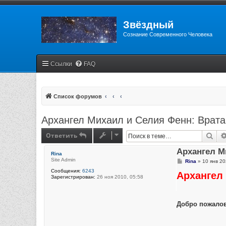
Звёздный
Сознание Современного Человека
Ссылки
FAQ
Список форумов
Архангел Михаил и Селия Фенн: Врата
Ответить
Пои
Архангел М
Rina
Site Admin
С
Rina
»
10 янв 20
о
Сообщения:
6243
Архангел
о
Зарегистрирован:
26 ноя 2010, 05:58
б
щ
е
н
Добро пожалова
и
е