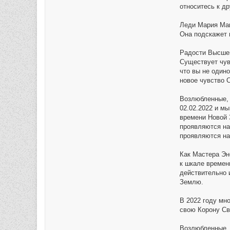
относитесь к др
Леди Мария Магд
Она подскажет в
Радости Высшег
Существует чув
что вы не один
новое чувство 
Возлюбленные, 
02.02.2022 и м
времени Новой 
проявляются на
проявляются на
Как Мастера Эн
к шкале времени
действительно 
Землю.
В 2022 году мн
свою Корону Св
Возлюбленные, 