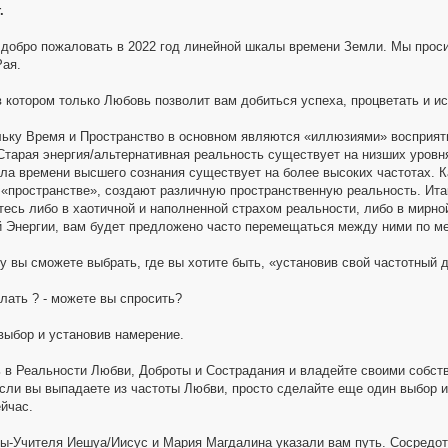
.
добро пожаловать в 2022 год линейной шкалы времени Земли. Мы проси
Рая.
 в котором только Любовь позволит вам добиться успеха, процветать и и
льку Время и Пространство в основном являются «иллюзиями» восприят
Старая энергия/альтернативная реальность существует на низших уровня
ла времени высшего сознания существует на более высоких частотах. К
 «пространстве», создают различную пространственную реальность. Итак
тесь либо в хаотичной и наполненной страхом реальности, либо в мирн
 Энергии, вам будет предложено часто перемещаться между ними по м
ду вы сможете выбрать, где вы хотите быть, «установив свой частотный
лать ? - можете вы спросить?
выбор и установив намерение.
 в Реальности Любви, Доброты и Сострадания и владейте своими собст
Если вы выпадаете из частоты Любви, просто сделайте еще один выбор 
ейчас.
ы-Учителя Иешуа/Иисус и Мария Магдалина указали вам путь. Сосредото