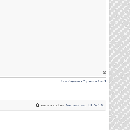
В
е
р
1 сообщение • Страница
1
из
1
н
у
т
ь
с
я
к
Удалить cookies
Часовой пояс:
UTC+03:00
н
а
ч
а
л
у