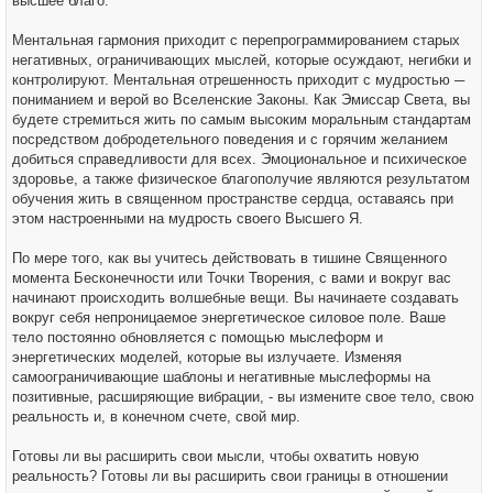
высшее благо.
Ментальная гармония приходит с перепрограммированием старых
негативных, ограничивающих мыслей, которые осуждают, негибки и
контролируют. Ментальная отрешенность приходит с мудростью ─
пониманием и верой во Вселенские Законы. Как Эмиссар Света, вы
будете стремиться жить по самым высоким моральным стандартам
посредством добродетельного поведения и с горячим желанием
добиться справедливости для всех. Эмоциональное и психическое
здоровье, а также физическое благополучие являются результатом
обучения жить в священном пространстве сердца, оставаясь при
этом настроенными на мудрость своего Высшего Я.
По мере того, как вы учитесь действовать в тишине Священного
момента Бесконечности или Точки Творения, с вами и вокруг вас
начинают происходить волшебные вещи. Вы начинаете создавать
вокруг себя непроницаемое энергетическое силовое поле. Ваше
тело постоянно обновляется с помощью мыслеформ и
энергетических моделей, которые вы излучаете. Изменяя
самоограничивающие шаблоны и негативные мыслеформы на
позитивные, расширяющие вибрации, - вы измените свое тело, свою
реальность и, в конечном счете, свой мир.
Готовы ли вы расширить свои мысли, чтобы охватить новую
реальность? Готовы ли вы расширить свои границы в отношении