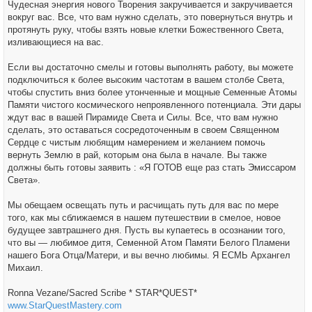
Чудесная энергия нового Творения закручивается и закручивается
вокруг вас. Все, что вам нужно сделать, это повернуться внутрь и
протянуть руку, чтобы взять новые клетки Божественного Света,
изливающиеся на вас.
Если вы достаточно смелы и готовы выполнять работу, вы можете
подключиться к более высоким частотам в вашем столбе Света,
чтобы спустить вниз более утонченные и мощные Семенные Атомы
Памяти чистого космического непроявленного потенциала. Эти дары
ждут вас в вашей Пирамиде Света и Силы. Все, что вам нужно
сделать, это оставаться сосредоточенным в своем Священном
Сердце с чистым любящим намерением и желанием помочь
вернуть Землю в рай, которым она была в начале. Вы также
должны быть готовы заявить : «Я ГОТОВ еще раз стать Эмиссаром
Света».
Мы обещаем освещать путь и расчищать путь для вас по мере
того, как мы сближаемся в нашем путешествии в смелое, новое
будущее завтрашнего дня. Пусть вы купаетесь в осознании того,
что вы — любимое дитя, Семенной Атом Памяти Белого Пламени
нашего Бога Отца/Матери, и вы вечно любимы. Я ЕСМЬ Архангел
Михаил.
Ronna Vezane/Sacred Scribe * STAR*QUEST*
www.StarQuestMastery.com