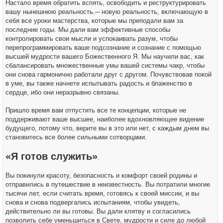
Настало время обратить вспять, освободить и реструктурировать
вашу нынешнюю реальность.─ новую реальность, включающую в
себя все уроки мастерства, которые мы преподали вам за
последние годы. Мы дали вам эффективные способы
контролировать свои мысли и успокаивать разум, чтобы
перепрограммировать ваше подсознание и сознание с помощью
высшей мудрости вашего Божественного Я. Мы научили вас, как
сбалансировать множественные умы вашей системы чакр, чтобы
они снова гармонично работали друг с другом. Почувствовав покой
в уме, вы также начнете испытывать радость и блаженство в
сердце, ибо они неразрывно связаны.
Пришло время вам отпустить все те концепции, которые не
поддерживают ваше высшее, наиболее вдохновляющее видение
будущего, потому что, верите вы в это или нет, с каждым днем вы
становитесь все более сильными сотворцами.
«Я готов служить»
.
Вы покинули красоту, безопасность и комфорт своей родины и
отправились в путешествие в неизвестность. Вы потратили многие
тысячи лет, если считать время, готовясь к своей миссии, и вы
снова и снова подвергались испытаниям, чтобы увидеть,
действительно ли вы готовы. Вы дали клятву и согласились
позволить себе уменьшиться в Свете, мудрости и силе до любой