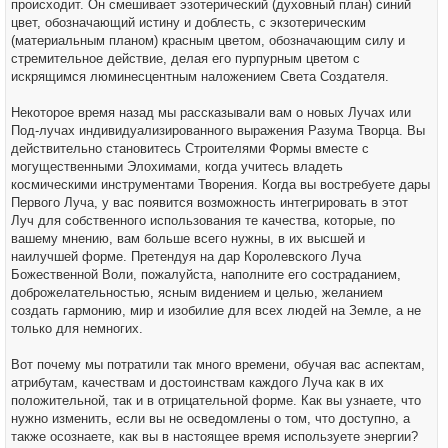
происходит. Он смешивает эзотерический (духовный план) синий
цвет, обозначающий истину и доблесть, с экзотерическим
(материальным планом) красным цветом, обозначающим силу и
стремительное действие, делая его пурпурным цветом с
искрящимся люминесцентным наложением Света Создателя.
Некоторое время назад мы рассказывали вам о новых Лучах или
Под-лучах индивидуализированного выражения Разума Творца. Вы
действительно становитесь Строителями Формы вместе с
могущественными Элохимами, когда учитесь владеть
космическими инструментами Творения. Когда вы востребуете дары
Первого Луча, у вас появится возможность интегрировать в этот
Луч для собственного использования те качества, которые, по
вашему мнению, вам больше всего нужны, в их высшей и
наилучшей форме. Претендуя на дар Королевского Луча
Божественной Воли, пожалуйста, наполните его состраданием,
доброжелательностью, ясным видением и целью, желанием
создать гармонию, мир и изобилие для всех людей на Земле, а не
только для немногих.
Вот почему мы потратили так много времени, обучая вас аспектам,
атрибутам, качествам и достоинствам каждого Луча как в их
положительной, так и в отрицательной форме. Как вы узнаете, что
нужно изменить, если вы не осведомлены о том, что доступно, а
также осознаете, как вы в настоящее время используете энергии?