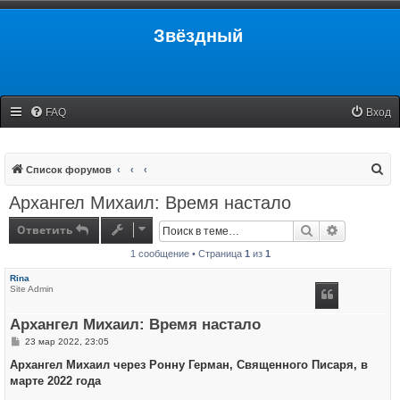
Звёздный
FAQ
Вход
П
Список форумов
о
Архангел Михаил: Время настало
и
Ответить
Поиск
Расширенн
с
1 сообщение • Страница
1
из
1
к
Rina
Site Admin
Архангел Михаил: Время настало
С
23 мар 2022, 23:05
о
о
Архангел Михаил через Ронну Герман, Священного Писаря, в
б
марте 2022 года
щ
е