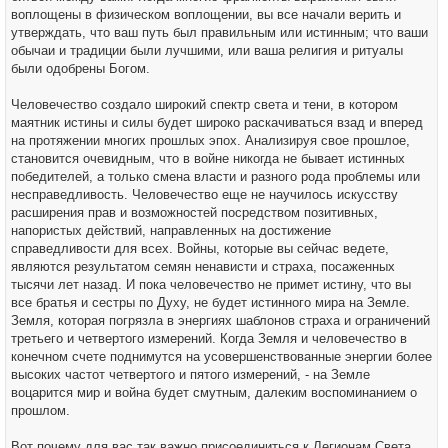
воплощены в физическом воплощении, вы все начали верить и
утверждать, что ваш путь был правильным или истинным; что ваши
обычаи и традиции были лучшими, или ваша религия и ритуалы
были одобрены Богом.
Человечество создало широкий спектр света и тени, в котором
маятник истины и силы будет широко раскачиваться взад и вперед
на протяжении многих прошлых эпох. Анализируя свое прошлое,
становится очевидным, что в войне никогда не бывает истинных
победителей, а только смена власти и разного рода проблемы или
несправедливость. Человечество еще не научилось искусству
расширения прав и возможностей посредством позитивных,
напористых действий, направленных на достижение
справедливости для всех. Войны, которые вы сейчас ведете,
являются результатом семян ненависти и страха, посаженных
тысячи лет назад. И пока человечество не примет истину, что вы
все братья и сестры по Духу, не будет истинного мира на Земле.
Земля, которая погрязла в энергиях шаблонов страха и ограничений
третьего и четвертого измерений. Когда Земля и человечество в
конечном счете поднимутся на усовершенствованные энергии более
высоких частот четвертого и пятого измерений, - на Земле
воцарится мир и война будет смутным, далеким воспоминанием о
прошлом.
Вот почему для вас так важно присоединиться к Легионам Света,