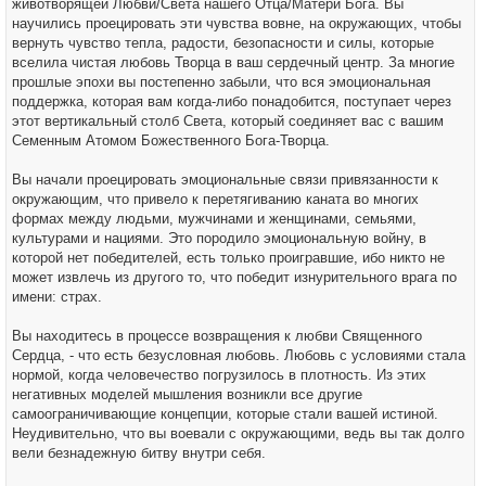
животворящей Любви/Света нашего Отца/Матери Бога. Вы
научились проецировать эти чувства вовне, на окружающих, чтобы
вернуть чувство тепла, радости, безопасности и силы, которые
вселила чистая любовь Творца в ваш сердечный центр. За многие
прошлые эпохи вы постепенно забыли, что вся эмоциональная
поддержка, которая вам когда-либо понадобится, поступает через
этот вертикальный столб Света, который соединяет вас с вашим
Семенным Атомом Божественного Бога-Творца.
Вы начали проецировать эмоциональные связи привязанности к
окружающим, что привело к перетягиванию каната во многих
формах между людьми, мужчинами и женщинами, семьями,
культурами и нациями. Это породило эмоциональную войну, в
которой нет победителей, есть только проигравшие, ибо никто не
может извлечь из другого то, что победит изнурительного врага по
имени: страх.
Вы находитесь в процессе возвращения к любви Священного
Сердца, - что есть безусловная любовь. Любовь с условиями стала
нормой, когда человечество погрузилось в плотность. Из этих
негативных моделей мышления возникли все другие
самоограничивающие концепции, которые стали вашей истиной.
Неудивительно, что вы воевали с окружающими, ведь вы так долго
вели безнадежную битву внутри себя.