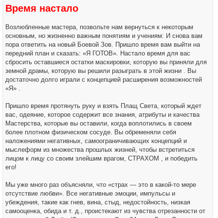
н
Время настало
и
е
Возлюбленные мастера, позвольте нам вернуться к некоторым
основным, но жизненно важным понятиям и учениям: И снова вам
пора ответить на новый Боевой Зов. Пришло время вам выйти на
передний план и сказать: «Я ГОТОВ». Настало время для вас
сбросить оставшиеся остатки маскировки, которую вы приняли для
земной драмы, которую вы решили разыграть в этой жизни . Вы
достаточно долго играли с концепцией расширения возможностей
«Я» .
Пришло время протянуть руку и взять Плащ Света, который ждет
вас, одеяние, которое содержит все знания, атрибуты и качества
Мастерства, которые вы оставили, когда воплотились в своем
более плотном физическом сосуде. Вы обременяли себя
наложениями негативных, самоограничивающих концепций и
мыслеформ из множества прошлых жизней, чтобы встретиться
лицом к лицу со своим злейшим врагом, СТРАХОМ , и победить
его!
Мы уже много раз объясняли, что «страх — это в какой-то мере
отсутствие любви». Все негативные эмоции, импульсы и
убеждения, такие как гнев, вина, стыд, недостойность, низкая
самооценка, обида и т. д., проистекают из чувства отрезанности от