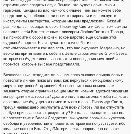
стремящимся создать новую Землю, где будут царить мир и
гармония. Каждый из вас намного сильнее, чем вы можете себе
представить, особенно если вы интегрировали и используете
инструменты мастерства, которые мы вам предложили. Каждый
раз, когда вы посещаете свою Пирамиду Света и Силы, тем самым
наполняя себя Божественным эликсиром Любви/Света от Творца,
вы приносите с собой в физическое царство еще больше этой
чудесной энергии. Вы излучаете его из себя, и он
отфильтровывается как дар всем, кто вас окружает. Медленно, но
верно вы притягиваете к себе и к Земле строительные блоки Света,
которые вы будете использовать для воссоздания мечтаний и
проектов, которые вы себе представляли.
Возлюбленные, отдадите ли вы нам свою эмоциональную боль и
позволите ли нам показать вам, как вернуться к эмоциональному
миру и внутренней гармонии? Вы позволите нам помочь вам
заменить старые ограничивающие мысли новыми вдохновляющими
концепциями мастерства? Достаточно ли вы смелы, чтобы написать
свое видение будущего и поместить его в свою Пирамиду Света,
требуя наивысшего результата для всех? Готовы ли вы отпустить
любую привязанность к результату? Когда вы приведете свою волю
в соответствие с Волей Создателя, вы будете поражены чувством
свободы и уверенностью в правоте, которые вы почувствуете, ибо
желание нашего Бога Отца/Матери всегда направлено на ваше