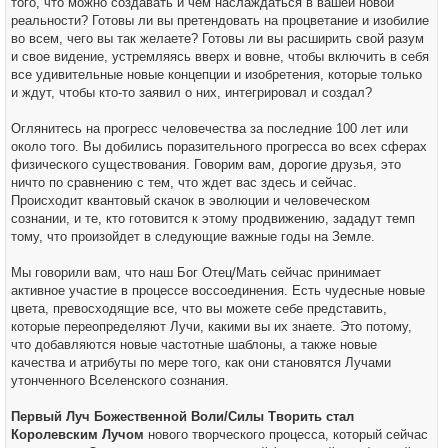
того, что можно создавать и чем наслаждаться в вашей новой
реальности? Готовы ли вы претендовать на процветание и изобилие
во всем, чего вы так желаете? Готовы ли вы расширить свой разум
и свое видение, устремляясь вверх и вовне, чтобы включить в себя
все удивительные новые концепции и изобретения, которые только
и ждут, чтобы кто-то заявил о них, интегрировал и создал?
Оглянитесь на прогресс человечества за последние 100 лет или
около того. Вы добились поразительного прогресса во всех сферах
физического существования. Говорим вам, дорогие друзья, это
ничто по сравнению с тем, что ждет вас здесь и сейчас.
Происходит квантовый скачок в эволюции и человеческом
сознании, и те, кто готовится к этому продвижению, зададут темп
тому, что произойдет в следующие важные годы на Земле.
Мы говорили вам, что наш Бог Отец/Мать сейчас принимает
активное участие в процессе воссоединения. Есть чудесные новые
цвета, превосходящие все, что вы можете себе представить,
которые переопределяют Лучи, какими вы их знаете. Это потому,
что добавляются новые частотные шаблоны, а также новые
качества и атрибуты по мере того, как они становятся Лучами
утонченного Вселенского сознания.
Первый Луч Божественной Воли/Силы Творить стал
Королевским Лучом
нового творческого процесса, который сейчас