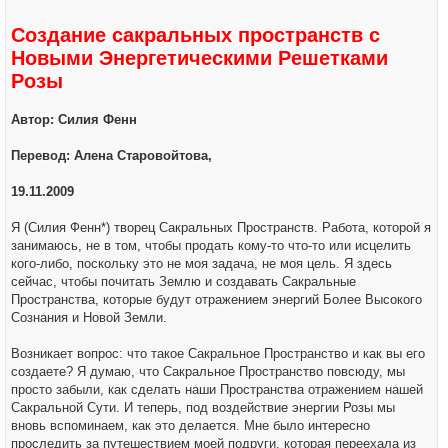
щ
е
Создание сакральных пространств с
н
и
Новыми Энергетическими Решетками
е
Розы
Автор: Силия Фенн
Перевод: Алена Старовойтова,
19.11.2009
Я (Силия Фенн*) творец Сакральных Пространств. Работа, которой я
занимаюсь, не в том, чтобы продать кому-то что-то или исцелить
кого-либо, поскольку это не моя задача, не моя цель. Я здесь
сейчас, чтобы почитать Землю и создавать Сакральные
Пространства, которые будут отражением энергий Более Высокого
Сознания и Новой Земли.
Возникает вопрос: что такое Сакральное Пространство и как вы его
создаете? Я думаю, что Сакральное Пространство повсюду, мы
просто забыли, как сделать наши Пространства отражением нашей
Сакральной Сути. И теперь, под воздействие энергии Розы мы
вновь вспоминаем, как это делается. Мне было интересно
проследить за путешествием моей подруги, которая переехала из