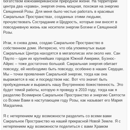
богатством южноамериканской природной жизни. На территории
центра два «храма», энергия очень мощная, похожая на энергию
Священной Розы. Для меня было честью работать в красивых
Сакральных Пространствах, созданных этими людьми,
прочувствовать Сострадание и Щедрость, которые они вносят в
повседневную жизнь как носители энергии Богини и Священной
Розы.
Итак, я снова дома, создаю Сакральное Пространство в
собственном доме. Интересно, что оба упомянутых выше
Сакральных Центра находятся в мегаполисах или около них. Сан
Пауло – один их крупнейших городов Южной Америки, Буэнос-
Айрес – тоже достаточно большой. Сакральная энергия обитает
повсюду, ей необходимо быть повсюду, особенно в наших Сердцах.
Мы – точки проявления Сакральной энергии, тогда как она
выражается в нас и посредством нас. Вот что значит быть
пробужденным и выражать нашу Внутреннюю божественность. Это
будет темой работы, которую я проведу в 2010 году, тогда как я
разделяю Всемирное Сакральное Пространство и энергию Святости
со Всеми Вами в наступающем году Розы, как называет его Мария
Магдалина.
Я с нетерпением жду возможности разделить со всеми вами
Сакральное Пространство на нашей прекрасной Новой Земле. Я с
нетерпением жду возможности поделиться с вами Храмом