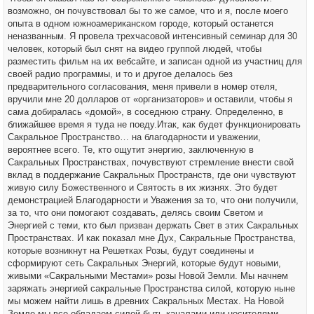
возможно, он почувствовал бы то же самое, что и я, после моего
опыта в одном южноамериканском городе, который останется
неназванным. Я провела трехчасовой интенсивный семинар для 30
человек, который был снят на видео группой людей, чтобы
разместить фильм на их вебсайте, и записан одной из участниц для
своей радио программы, и то и другое делалось без
предварительного согласования, меня привели в номер отеля,
вручили мне 20 долларов от «организаторов» и оставили, чтобы я
сама добиралась «домой», в соседнюю страну. Определенно, в
ближайшее время я туда не поеду.Итак, как будет функционировать
Сакральное Пространство… на благодарности и уважении,
вероятнее всего. Те, кто ощутит энергию, заключенную в
Сакральных Пространствах, почувствуют стремление внести свой
вклад в поддержание Сакральных Пространств, где они чувствуют
живую силу Божественного и Святость в их жизнях. Это будет
демонстрацией Благодарности и Уважения за то, что они получили,
за то, что они помогают создавать, делясь своим Светом и
Энергией с теми, кто был призван держать Свет в этих Сакральных
Пространствах. И как показал мне Дух, Сакральные Пространства,
которые возникнут на Решетках Розы, будут соединены и
сформируют сеть Сакральных Энергий, которые будут новыми,
живыми «Сакральными Местами» розы Новой Земли. Мы начнем
заряжать энергией сакральные Пространства силой, которую ныне
мы можем найти лишь в древних Сакральных Местах. На Новой
Земле мы все обладаем силой быть каналами или носителями