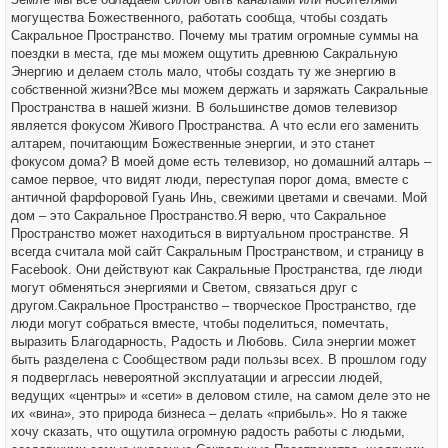
могущества Божественного, работать сообща, чтобы создать
Сакральное Пространство. Почему мы тратим огромные суммы на
поездки в места, где мы можем ощутить древнюю Сакральную
Энергию и делаем столь мало, чтобы создать ту же энергию в
собственной жизни?Все мы можем держать и заряжать Сакральные
Пространства в нашей жизни. В большинстве домов телевизор
является фокусом Живого Пространства. А что если его заменить
алтарем, почитающим Божественные энергии, и это станет
фокусом дома? В моей доме есть телевизор, но домашний алтарь –
самое первое, что видят люди, переступая порог дома, вместе с
античной фарфоровой Гуань Инь, свежими цветами и свечами. Мой
дом – это Сакральное Пространство.Я верю, что Сакральное
Пространство может находиться в виртуальном пространстве. Я
всегда считала мой сайт Сакральным Пространством, и страницу в
Facebook. Они действуют как Сакральные Пространства, где люди
могут обменяться энергиями и Светом, связаться друг с
другом.Сакральное Пространство – творческое Пространство, где
люди могут собраться вместе, чтобы поделиться, помечтать,
выразить Благодарность, Радость и Любовь. Сила энергии может
быть разделена с Сообществом ради пользы всех. В прошлом году
я подверглась невероятной эксплуатации и агрессии людей,
ведущих «центры» и «сети» в деловом стиле, на самом деле это не
их «вина», это природа бизнеса – делать «прибыль». Но я также
хочу сказать, что ощутила огромную радость работы с людьми,