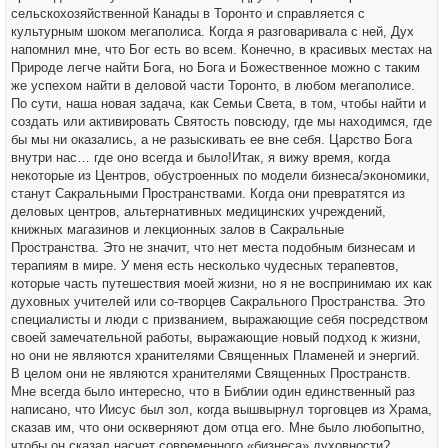
сельскохозяйственной Канады в Торонто и справляется с
культурным шоком мегаполиса. Когда я разговаривала с ней, Дух
напомнил мне, что Бог есть во всем. Конечно, в красивых местах на
Природе легче найти Бога, но Бога и Божественное можно с таким
же успехом найти в деловой части Торонто, в любом мегаполисе.
По сути, наша новая задача, как Семьи Света, в том, чтобы найти и
создать или активировать Святость повсюду, где мы находимся, где
бы мы ни оказались, а не разыскивать ее вне себя. Царство Бога
внутри нас… где оно всегда и было!Итак, я вижу время, когда
некоторые из Центров, обустроенных по модели бизнеса/экономики,
станут Сакральными Пространствами. Когда они превратятся из
деловых центров, альтернативных медицинских учреждений,
книжных магазинов и лекционных залов в Сакральные
Пространства. Это не значит, что нет места подобным бизнесам и
терапиям в мире. У меня есть несколько чудесных терапевтов,
которые часть путешествия моей жизни, но я не воспринимаю их как
духовных учителей или со-творцев Сакрального Пространства. Это
специалисты и люди с призванием, выражающие себя посредством
своей замечательной работы, выражающие новый подход к жизни,
но они не являются хранителями Священных Пламеней и энергий.
В целом они не являются хранителями Священных Пространств.
Мне всегда было интересно, что в Библии один единственный раз
написано, что Иисус был зол, когда вышвырнул торговцев из Храма,
сказав им, что они оскверняют дом отца его. Мне было любопытно,
чтобы он сказал насчет современного «бизнеса» духовности?