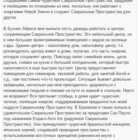
создавшими самые чудесные Сакральные Пространства, щедрыми
и любящими по отношению ко мне, поскольку они работают с
энергиями Новой Земли и создают Сакральные Пространства для
других.
В Буэнос-Айресе мне выпала честь дважды работать в центре,
сохраняющем Сакральное Пространство. Это небольшой центр, но
в нем большие проветриваемые помещения с видом на зеленые
сады. Здание центра – наполовину дом, наполовину центр, т.к.
руководитель центра живет в доме, полагаю, это часть энергии,
которую сохраняет центр. Повсюду кипит семейная жизнь: дети,
друзья, собаки на кухне и большой холодильник, который быстро
наполняется и еще быстрее пустеет. Центр предоставляет
помещения для семинаров, звуковой работы, для занятий йогой и
т.д., там постоянно что-то происходит. Ситуации бывают довольно
забавными, несколько раз мне приходилось здороваться с
незнакомыми людьми в пижаме на пути из ванной в спальню. Никто
не возражал! Все протекает сообща, в доме царит чудесная,
теплая, любящая энергия, поддерживаемая преданностью моей
подруге Сакральному Пространству. В Бразилии я также попала в
удивительное Сакральное Пространство за пределами Сан Пауло
под названием Espaco Arco Iris (радужное Сакральное
Пространство). Оно принадлежит чудесной бразильской женщине,
японских корней, создавшей природное пространство с
использованием восточных принципов равновесия вкупе с