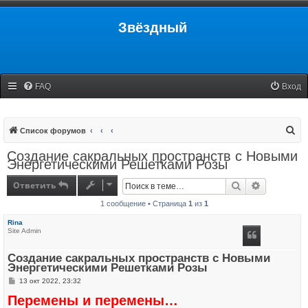
Звёздный
FAQ
Вход
П
Список форумов
о
Создание сакральных пространств с Новыми
Энергетическими Решетками Розы
и
с
Ответить
Поиск
Расширенн
к
1 сообщение • Страница
1
из
1
Rina
Site Admin
Создание сакральных пространств с Новыми
Энергетическими Решетками Розы
С
13 окт 2022, 23:32
о
Перемены и перемены…
о
б