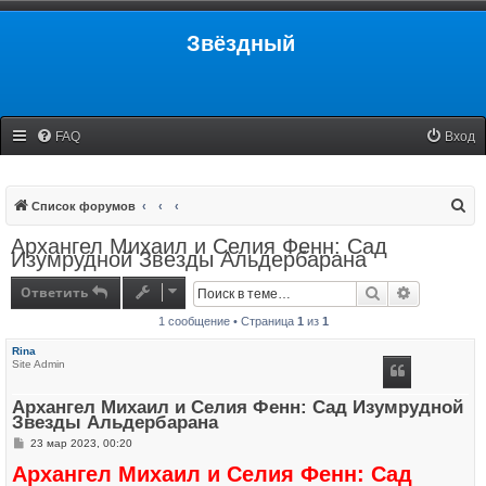
Звёздный
FAQ
Вход
П
Список форумов
о
Архангел Михаил и Селия Фенн: Сад
Изумрудной Звезды Альдербарана
и
с
Ответить
Поиск
Расширенн
к
1 сообщение • Страница
1
из
1
Rina
Site Admin
Архангел Михаил и Селия Фенн: Сад Изумрудной
Звезды Альдербарана
С
23 мар 2023, 00:20
о
Архангел Михаил и Селия Фенн: Сад
о
б