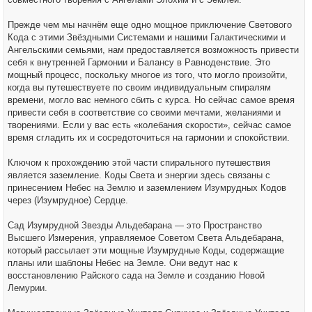
Прежде чем мы начнём еще одно мощное приключение Светового
Кода с этими Звёздными Системами и нашими Галактическими и
Ангельскими семьями, нам предоставляется возможность привести
себя к внутренней Гармонии и Балансу в Равноденствие. Это
мощный процесс, поскольку многое из того, что могло произойти,
когда вы путешествуете по своим индивидуальным спиралям
времени, могло вас немного сбить с курса. Но сейчас самое время
привести себя в соответствие со своими мечтами, желаниями и
творениями. Если у вас есть «колебания скорости», сейчас самое
время сгладить их и сосредоточиться на гармонии и спокойствии.
Ключом к прохождению этой части спирального путешествия
является заземление. Коды Света и энергии здесь связаны с
принесением Небес на Землю и заземлением Изумрудных Кодов
через (Изумрудное) Сердце.
Сад Изумрудной Звезды Альдебарана — это Пространство
Высшего Измерения, управляемое Советом Света Альдебарана,
который рассылает эти мощные Изумрудные Коды, содержащие
планы или шаблоны Небес на Земле. Они ведут нас к
восстановлению Райского сада на Земле и созданию Новой
Лемурии.