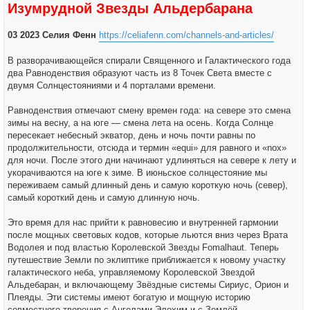
Изумрудной Звезды Альдербарана
щ
е
н
и
03 2023 Селия Фенн
https://celiafenn.com/channels-and-articles/
е
В разворачивающейся спирали Священного и Галактического года
два Равноденствия образуют часть из 8 Точек Света вместе с
двумя Солнцестояниями и 4 порталами времени.
Равноденствия отмечают смену времен года: на севере это смена
зимы на весну, а на юге — смена лета на осень. Когда Солнце
пересекает небесный экватор, день и ночь почти равны по
продолжительности, отсюда и термин «equi» для равного и «nox»
для ночи. После этого дни начинают удлиняться на севере к лету и
укорачиваются на юге к зиме. В июньское солнцестояние мы
переживаем самый длинный день и самую короткую ночь (север),
самый короткий день и самую длинную ночь.
Это время для нас прийти к равновесию и внутренней гармонии
после мощных световых кодов, которые льются вниз через Врата
Водолея и под властью Королевской Звезды Fomalhaut. Теперь
путешествие Земли по эклиптике приближается к новому участку
галактического неба, управляемому Королевской Звездой
Альдебаран, и включающему Звёздные системы Сириус, Орион и
Плеяды. Эти системы имеют богатую и мощную историю
совместного творения с Ангелами Элохим и с Землёй.