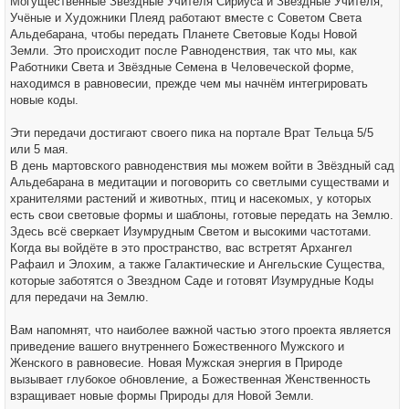
Могущественные Звёздные Учителя Сириуса и Звёздные Учителя,
Учёные и Художники Плеяд работают вместе с Советом Света
Альдебарана, чтобы передать Планете Световые Коды Новой
Земли. Это происходит после Равноденствия, так что мы, как
Работники Света и Звёздные Семена в Человеческой форме,
находимся в равновесии, прежде чем мы начнём интегрировать
новые коды.
Эти передачи достигают своего пика на портале Врат Тельца 5/5
или 5 мая.
В день мартовского равноденствия мы можем войти в Звёздный сад
Альдебарана в медитации и поговорить со светлыми существами и
хранителями растений и животных, птиц и насекомых, у которых
есть свои световые формы и шаблоны, готовые передать на Землю.
Здесь всё сверкает Изумрудным Светом и высокими частотами.
Когда вы войдёте в это пространство, вас встретят Архангел
Рафаил и Элохим, а также Галактические и Ангельские Существа,
которые заботятся о Звездном Саде и готовят Изумрудные Коды
для передачи на Землю.
Вам напомнят, что наиболее важной частью этого проекта является
приведение вашего внутреннего Божественного Мужского и
Женского в равновесие. Новая Мужская энергия в Природе
вызывает глубокое обновление, а Божественная Женственность
взращивает новые формы Природы для Новой Земли.