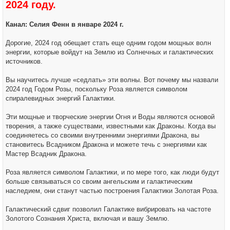
2024 году.
н
и
е
Канал: Селия Фенн в январе 2024 г.
Дорогие, 2024 год обещает стать еще одним годом мощных волн
энергии, которые войдут на Землю из Солнечных и галактических
источников.
Вы научитесь лучше «седлать» эти волны. Вот почему мы назвали
2024 год Годом Розы, поскольку Роза является символом
спиралевидных энергий Галактики.
Эти мощные и творческие энергии Огня и Воды являются основой
творения, а также существами, известными как Драконы. Когда вы
соединяетесь со своими внутренними энергиями Дракона, вы
становитесь Всадником Дракона и можете течь с энергиями как
Мастер Всадник Дракона.
Роза является символом Галактики, и по мере того, как люди будут
больше связываться со своим ангельским и галактическим
наследием, они станут частью построения Галактики Золотая Роза.
Галактический сдвиг позволил Галактике вибрировать на частоте
Золотого Сознания Христа, включая и вашу Землю.