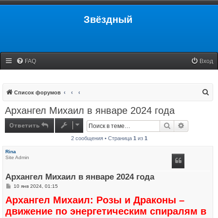
Звёздный
FAQ
Вход
П
Список форумов
о
Архангел Михаил в январе 2024 года
и
Ответить
Поиск
Расширенн
с
2 сообщения • Страница
1
из
1
к
Rina
Site Admin
Архангел Михаил в январе 2024 года
С
10 янв 2024, 01:15
о
Архангел Михаил: Розы и Драконы –
о
б
движение по энергетическим спиралям в
щ
е