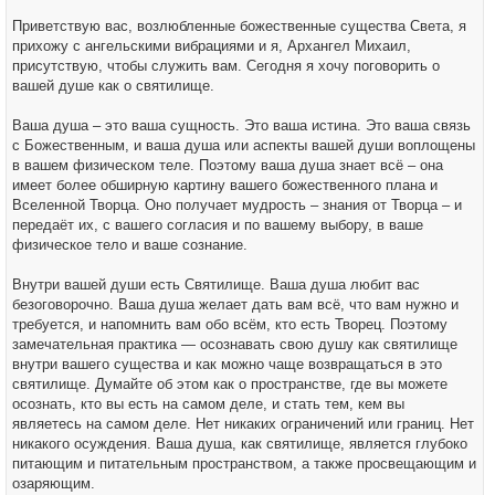
и
е
Приветствую вас, возлюбленные божественные существа Cвета, я
прихожу с ангельскими вибрациями и я, Архангел Михаил,
присутствую, чтобы служить вам. Сегодня я хочу поговорить о
вашей душе как о святилище.
Ваша душа – это ваша сущность. Это ваша истина. Это ваша связь
с Божественным, и ваша душа или аспекты вашей души воплощены
в вашем физическом теле. Поэтому ваша душа знает всё – она
имеет более обширную картину вашего божественного плана и
Вселенной Творца. Оно получает мудрость – знания от Творца – и
передаёт их, с вашего согласия и по вашему выбору, в ваше
физическое тело и ваше сознание.
Внутри вашей души есть Святилище. Ваша душа любит вас
безоговорочно. Ваша душа желает дать вам всё, что вам нужно и
требуется, и напомнить вам обо всём, кто есть Творец. Поэтому
замечательная практика — осознавать свою душу как святилище
внутри вашего существа и как можно чаще возвращаться в это
святилище. Думайте об этом как о пространстве, где вы можете
осознать, кто вы есть на самом деле, и стать тем, кем вы
являетесь на самом деле. Нет никаких ограничений или границ. Нет
никакого осуждения. Ваша душа, как святилище, является глубоко
питающим и питательным пространством, а также просвещающим и
озаряющим.