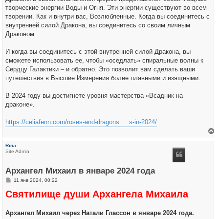
творческие энергии Воды и Огня. Эти энергии существуют во всем
творении. Как и внутри вас, Возлюбленные. Когда вы соединитесь с
внутренней силой Дракона, вы соединитесь со своим личным
Драконом.
И когда вы соединитесь с этой внутренней силой Дракона, вы
сможете использовать ее, чтобы «оседлать» спиральные волны к
Сердцу Галактики – и обратно. Это позволит вам сделать ваши
путешествия в Высшие Измерения более плавными и изящными.
В 2024 году вы достигнете уровня мастерства «Всадник на
драконе».
https://celiafenn.com/roses-and-dragons ... s-in-2024/
е
р
Rina
н
Site Admin
у
т
ь
Архангел Михаил в январе 2024 года
с
я
С
11 янв 2024, 00:22
к
о
н
Святилище души Архангела Михаила
о
а
б
ч
щ
а
е
л
Архангел Михаил через Натали Глассон в январе 2024 года.
н
у