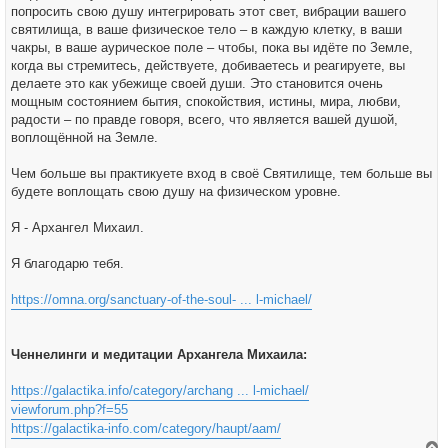
попросить свою душу интегрировать этот свет, вибрации вашего
святилища, в ваше физическое тело – в каждую клетку, в ваши
чакры, в ваше аурическое поле – чтобы, пока вы идёте по Земле,
когда вы стремитесь, действуете, добиваетесь и реагируете, вы
делаете это как убежище своей души. Это становится очень
мощным состоянием бытия, спокойствия, истины, мира, любви,
радости – по правде говоря, всего, что является вашей душой,
воплощённой на Земле.
Чем больше вы практикуете вход в своё Святилище, тем больше вы
будете воплощать свою душу на физическом уровне.
Я - Архангел Михаил.
Я благодарю тебя.
https://omna.org/sanctuary-of-the-soul- ... l-michael/
Ченнелинги и медитации Архангела Михаила:
https://galactika.info/category/archang ... l-michael/
viewforum.php?f=55
https://galactika-info.com/category/haupt/aam/