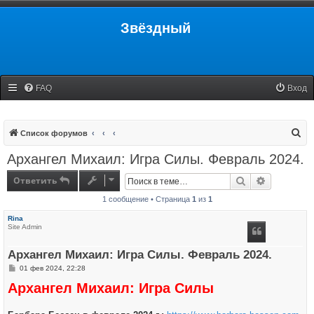
Звёздный
FAQ
Вход
П
Список форумов
о
Архангел Михаил: Игра Силы. Февраль 2024.
и
Ответить
Поиск
Расширенн
с
1 сообщение • Страница
1
из
1
к
Rina
Site Admin
Архангел Михаил: Игра Силы. Февраль 2024.
С
01 фев 2024, 22:28
о
Архангел Михаил: Игра Силы
о
б
щ
е