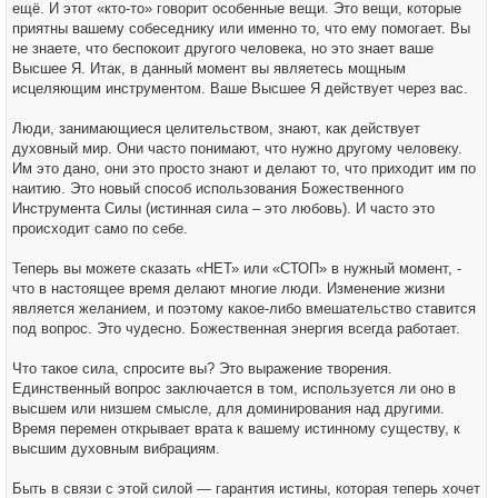
ещё. И этот «кто-то» говорит особенные вещи. Это вещи, которые
приятны вашему собеседнику или именно то, что ему помогает. Вы
не знаете, что беспокоит другого человека, но это знает ваше
Высшее Я. Итак, в данный момент вы являетесь мощным
исцеляющим инструментом. Ваше Высшее Я действует через вас.
Люди, занимающиеся целительством, знают, как действует
духовный мир. Они часто понимают, что нужно другому человеку.
Им это дано, они это просто знают и делают то, что приходит им по
наитию. Это новый способ использования Божественного
Инструмента Силы (истинная сила – это любовь). И часто это
происходит само по себе.
Теперь вы можете сказать «НЕТ» или «СТОП» в нужный момент, -
что в настоящее время делают многие люди. Изменение жизни
является желанием, и поэтому какое-либо вмешательство ставится
под вопрос. Это чудесно. Божественная энергия всегда работает.
Что такое сила, спросите вы? Это выражение творения.
Единственный вопрос заключается в том, используется ли оно в
высшем или низшем смысле, для доминирования над другими.
Время перемен открывает врата к вашему истинному существу, к
высшим духовным вибрациям.
Быть в связи с этой силой — гарантия истины, которая теперь хочет