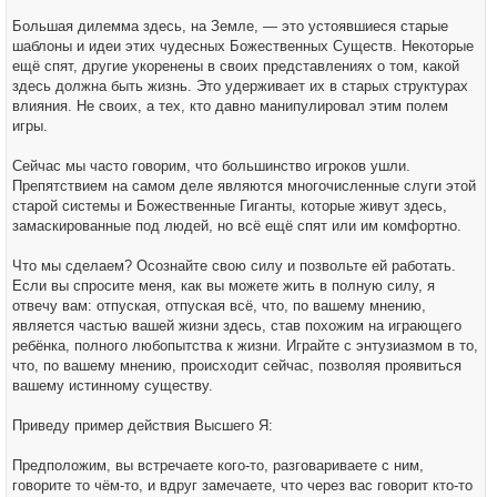
Большая дилемма здесь, на Земле, — это устоявшиеся старые
шаблоны и идеи этих чудесных Божественных Существ. Некоторые
ещё спят, другие укоренены в своих представлениях о том, какой
здесь должна быть жизнь. Это удерживает их в старых структурах
влияния. Не своих, а тех, кто давно манипулировал этим полем
игры.
Сейчас мы часто говорим, что большинство игроков ушли.
Препятствием на самом деле являются многочисленные слуги этой
старой системы и Божественные Гиганты, которые живут здесь,
замаскированные под людей, но всё ещё спят или им комфортно.
Что мы сделаем? Осознайте свою силу и позвольте ей работать.
Если вы спросите меня, как вы можете жить в полную силу, я
отвечу вам: отпуская, отпуская всё, что, по вашему мнению,
является частью вашей жизни здесь, став похожим на играющего
ребёнка, полного любопытства к жизни. Играйте с энтузиазмом в то,
что, по вашему мнению, происходит сейчас, позволяя проявиться
вашему истинному существу.
Приведу пример действия Высшего Я:
Предположим, вы встречаете кого-то, разговариваете с ним,
говорите то чём-то, и вдруг замечаете, что через вас говорит кто-то