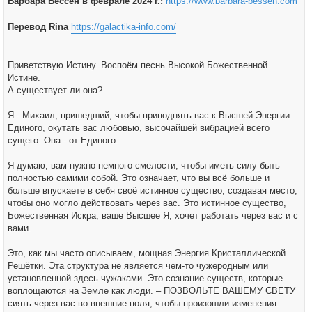
Барбара Бессен в феврале 2024 г.:
https://www.barbara-bessen.com
н
и
е
Перевод Rina
https://galactika-info.com/
Приветствую Истину. Воспоём песнь Высокой Божественной
Истине.
А существует ли она?
Я - Михаил, пришедший, чтобы приподнять вас к Высшей Энергии
Единого, окутать вас любовью, высочайшей вибрацией всего
сущего. Она - от Единого.
Я думаю, вам нужно немного смелости, чтобы иметь силу быть
полностью самими собой. Это означает, что вы всё больше и
больше впускаете в себя своё истинное существо, создавая место,
чтобы оно могло действовать через вас. Это истинное существо,
Божественная Искра, ваше Высшее Я, хочет работать через вас и с
вами.
Это, как мы часто описываем, мощная Энергия Кристаллической
Решётки. Эта структура не является чем-то чужеродным или
установленной здесь чужаками. Это сознание существ, которые
воплощаются на Земле как люди. – ПОЗВОЛЬТЕ ВАШЕМУ СВЕТУ
сиять через вас во внешние поля, чтобы произошли изменения.