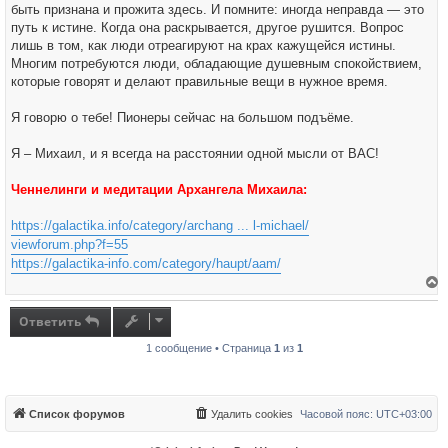
быть признана и прожита здесь. И помните: иногда неправда — это
путь к истине. Когда она раскрывается, другое рушится. Вопрос
лишь в том, как люди отреагируют на крах кажущейся истины.
Многим потребуются люди, обладающие душевным спокойствием,
которые говорят и делают правильные вещи в нужное время.
Я говорю о тебе! Пионеры сейчас на большом подъёме.
Я – Михаил, и я всегда на расстоянии одной мысли от ВАС!
Ченнелинги и медитации Архангела Михаила:
https://galactika.info/category/archang ... l-michael/
viewforum.php?f=55
https://galactika-info.com/category/haupt/aam/
е
р
н
Ответить
у
т
1 сообщение • Страница
1
из
1
ь
с
я
к
н
а
Список форумов
Удалить cookies
Часовой пояс:
UTC+03:00
ч
а