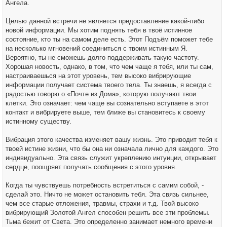
Ангела.
Целью данной встречи не является предоставление какой-либо
новой информации. Мы хотим поднять тебя в твоё истинное
состояние, кто ты на самом деле есть. Этот Подъём поможет тебе
на несколько мгновений соединиться с твоим истинным Я.
Вероятно, ты не сможешь долго поддерживать такую частоту.
Хорошая новость, однако, в том, что чем чаще я тебя, или ты сам,
настраиваешься на этот уровень, тем высоко вибрирующие
информации получает система твоего тела. Ты знаешь, я всегда с
радостью говорю о «Почте из Дома», которую получают твои
клетки. Это означает: чем чаще вы сознательно вступаете в этот
контакт и вибрируете выше, тем ближе вы становитесь к своему
истинному существу.
Вибрация этого качества изменяет вашу жизнь. Это приводит тебя к
твоей истине жизни, что бы она ни означала лично для каждого. Это
индивидуально. Эта связь служит укреплению интуиции, открывает
сердце, поощряет получать сообщения с этого уровня.
Когда ты чувствуешь потребность встретиться с самим собой, -
сделай это. Ничто не может остановить тебя. Эта связь сильнее,
чем все старые отложения, травмы, страхи и т.д. Твой высоко
вибрирующий Золотой Ангел способен решить все эти проблемы.
Тьма бежит от Света. Это определенно занимает немного времени