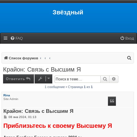
Звёздный
FAQ
Вход
П
Список форумов
о
Крайон: Связь с Высшим Я
и
Ответить
Поиск
Расширенн
с
1 сообщение • Страница
1
из
1
к
Rina
Site Admin
Крайон: Связь с Высшим Я
С
08 янв 2024, 01:13
о
Приблизьтесь к своему Высшему Я
о
б
щ
е