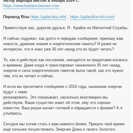
Автор Барбара Бессен в январе 2024 г.:
н
https://www.barbara-bessen.com
и
е
Перевод Rina
https://galactika.info/
,
https://galactika-info.com/
Приветствую вас, дорогие друзья. Я - Крайон из Магнитной Службы.
Я сейчас подумал, как долго я передаю сообщения, приношу вам
новости, древние знания и энергетические пакеты? И разве не
интересно, что я знал уже 30 лет назад кто их будет читать?
То, как я действую как посланник, находится за пределами космоса
и времени. Даже когда я транслировал ченнелинги 30 лет назад,
энергия и сила энергетических пакетов была такой, как это нужно
тем, кто их читает и сейчас.
И если вы прочитаете сообщения с 2010 года, нынешние энергии
будут с ними
резонировать. Это показывает, насколько многомерно мы
действуем. Ваше существо знает об этом, ему это хорошо
известно. Ваш разум качает головой и обращается к физике? А я
улыбаюсь.
Сегодня мы хотим стать к вам немного ближе. Пришло твоё время
ещё сильнее почувствовать Энергию Дома и твоего Золотого