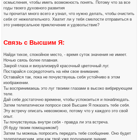
осмысления, чтобы иметь возможность понять. Потому что за все
годы твоего духовного развития
ты прочитал много всего и узнал, что нужно делать, чтобы очистить
себя от нежелательного. Хватит ли у тебя смелости отправиться в
это универсальное приключение и удовольствие?
Связь с Высшим Я:
Найди тихое, спокойное место, - время суток значения не имеет.
Ночью связь более плавная.
Закрой глаза и визуализируй красочный цветочный луг.
Постарайся сосредоточить на нём свое внимание.
Оставайся так, пока не почувствуешь себя устойчиво в этом
изображении.
Ты воспринимаешь это луг твоими глазами в высоко вибрирующем
теле.
Дай себе достаточно времени, чтобы успокоиться и понаблюдать.
Затем телепатически попроси своё Высшее Я показать тебе себя.
Эту встречу описать невозможно, потому что у каждого это свой
опыт.
Ты почувствуешь внутри себя - правда ли эта встреча.
(Я буду твоим помощником!)
Затем ты можешь попросить передать тебе сообщение. Оно будет
телепатическим, или как твоё уже полученное знание.