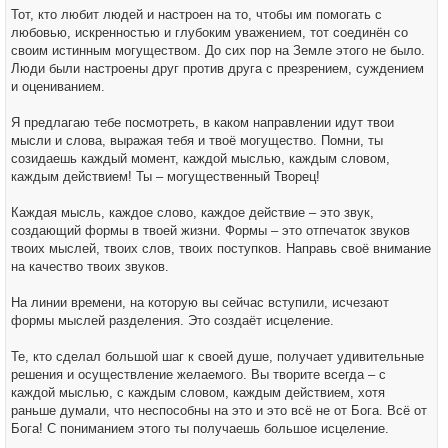
Тот, кто любит людей и настроен на то, чтобы им помогать с
любовью, искренностью и глубоким уважением, тот соединён со
своим истинным могуществом. До сих пор на Земле этого не было.
Люди были настроены друг против друга с презрением, суждением
и оцениванием.
Я предлагаю тебе посмотреть, в каком направлении идут твои
мысли и слова, выражая тебя и твоё могущество. Помни, ты
созидаешь каждый момент, каждой мыслью, каждым словом,
каждым действием! Ты – могущественный Творец!
Каждая мысль, каждое слово, каждое действие – это звук,
создающий формы в твоей жизни. Формы – это отпечаток звуков
твоих мыслей, твоих слов, твоих поступков. Направь своё внимание
на качество твоих звуков.
На линии времени, на которую вы сейчас вступили, исчезают
формы мыслей разделения. Это создаёт исцеление.
Те, кто сделал большой шаг к своей душе, получает удивительные
решения и осуществление желаемого. Вы творите всегда – с
каждой мыслью, с каждым словом, каждым действием, хотя
раньше думали, что неспособны на это и это всё не от Бога. Всё от
Бога! С пониманием этого ты получаешь большое исцеление.