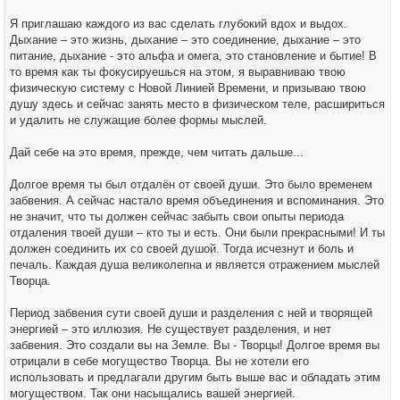
Я приглашаю каждого из вас сделать глубокий вдох и выдох.
Дыхание – это жизнь, дыхание – это соединение, дыхание – это
питание, дыхание - это альфа и омега, это становление и бытие! В
то время как ты фокусируешься на этом, я выравниваю твою
физическую систему с Новой Линией Времени, и призываю твою
душу здесь и сейчас занять место в физическом теле, расшириться
и удалить не служащие более формы мыслей.
Дай себе на это время, прежде, чем читать дальше...
Долгое время ты был отдалён от своей души. Это было временем
забвения. А сейчас настало время объединения и вспоминания. Это
не значит, что ты должен сейчас забыть свои опыты периода
отдаления твоей души – кто ты и есть. Они были прекрасными! И ты
должен соединить их со своей душой. Тогда исчезнут и боль и
печаль. Каждая душа великолепна и является отражением мыслей
Творца.
Период забвения сути своей души и разделения с ней и творящей
энергией – это иллюзия. Не существует разделения, и нет
забвения. Это создали вы на Земле. Вы - Творцы! Долгое время вы
отрицали в себе могущество Творца. Вы не хотели его
использовать и предлагали другим быть выше вас и обладать этим
могуществом. Так они насыщались вашей энергией.