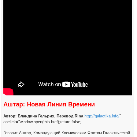
н
и
е
Аштар: Новая Линия Времени
Автор: Бландина Гельрих. Перевод Rina
http://galactika.info/
"
onclick="window.open(this.href);return false;
Говорит Аштар, Командующий Космическим Флотом Галактической