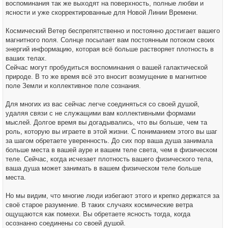
воспоминания так же выходят на поверхность, полные любви и
ясности и уже скорректированные для Новой Линии Времени.
Космический Ветер беспрепятственно и постоянно достигает вашего
магнитного поля. Солнце посылает вам постоянным потоком своих
энергий информацию, которая всё больше растворяет плотность в
ваших телах.
Сейчас могут пробудиться воспоминания о вашей галактической
природе. В то же время всё это вносит возмущение в магнитное
поле Земли и коллективное поле сознания.
Для многих из вас сейчас легче соединяться со своей душой,
удаляя связи с не служащими вам коллективными формами
мыслей. Долгое время вы догадывались, что вы больше, чем та
роль, которую вы играете в этой жизни. С пониманием этого вы шаг
за шагом обретаете уверенность. До сих пор ваша душа занимала
больше места в вашей ауре и вашем теле света, чем в физическом
теле. Сейчас, когда исчезает плотность вашего физического тела,
ваша душа может занимать в вашем физическом теле больше
места.
Но мы видим, что многие люди избегают этого и крепко держатся за
своё старое разумение. В таких случаях космические ветра
ощущаются как помехи. Вы обретаете ясность тогда, когда
осознанно соединены со своей душой.