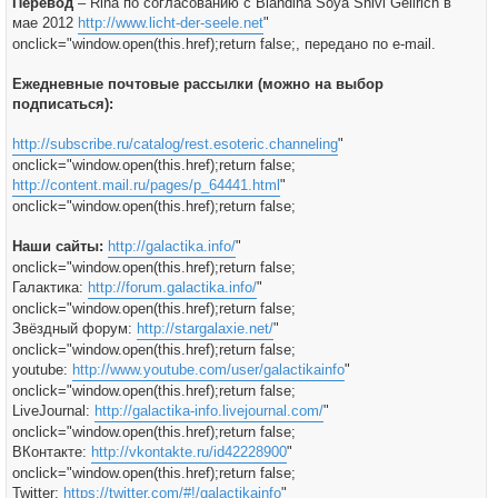
Перевод
– Rina по согласованию с Blandina Soya Shivi Gellrich в
мае 2012
http://www.licht-der-seele.net
"
onclick="window.open(this.href);return false;, передано по e-mail.
Ежедневные почтовые рассылки (можно на выбор
подписаться):
http://subscribe.ru/catalog/rest.esoteric.channeling
"
onclick="window.open(this.href);return false;
http://content.mail.ru/pages/p_64441.html
"
onclick="window.open(this.href);return false;
Наши сайты:
http://galactika.info/
"
onclick="window.open(this.href);return false;
Галактика:
http://forum.galactika.info/
"
onclick="window.open(this.href);return false;
Звёздный форум:
http://stargalaxie.net/
"
onclick="window.open(this.href);return false;
youtube:
http://www.youtube.com/user/galactikainfo
"
onclick="window.open(this.href);return false;
LiveJournal:
http://galactika-info.livejournal.com/
"
onclick="window.open(this.href);return false;
ВКонтакте:
http://vkontakte.ru/id42228900
"
onclick="window.open(this.href);return false;
Twitter:
https://twitter.com/#!/galactikainfo
"