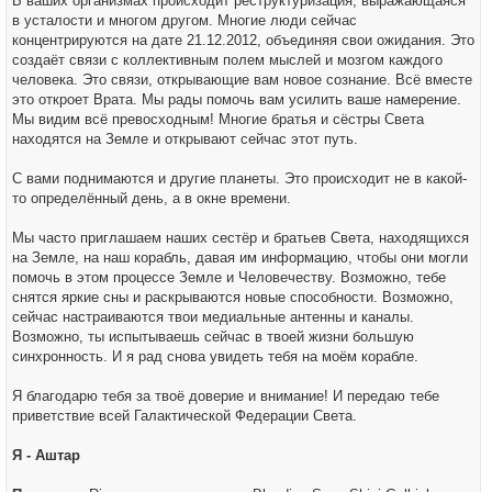
В ваших организмах происходит реструктуризация, выражающаяся
в усталости и многом другом. Многие люди сейчас
концентрируются на дате 21.12.2012, объединяя свои ожидания. Это
создаёт связи с коллективным полем мыслей и мозгом каждого
человека. Это связи, открывающие вам новое сознание. Всё вместе
это откроет Врата. Мы рады помочь вам усилить ваше намерение.
Мы видим всё превосходным! Многие братья и сёстры Света
находятся на Земле и открывают сейчас этот путь.
С вами поднимаются и другие планеты. Это происходит не в какой-
то определённый день, а в окне времени.
Мы часто приглашаем наших сестёр и братьев Света, находящихся
на Земле, на наш корабль, давая им информацию, чтобы они могли
помочь в этом процессе Земле и Человечеству. Возможно, тебе
снятся яркие сны и раскрываются новые способности. Возможно,
сейчас настраиваются твои медиальные антенны и каналы.
Возможно, ты испытываешь сейчас в твоей жизни большую
синхронность. И я рад снова увидеть тебя на моём корабле.
Я благодарю тебя за твоё доверие и внимание! И передаю тебе
приветствие всей Галактической Федерации Света.
Я - Аштар