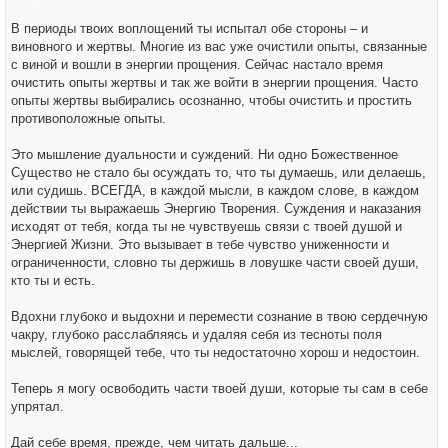
В периоды твоих воплощений ты испытал обе стороны – и
виновного и жертвы. Многие из вас уже очистили опыты, связанные
с виной и вошли в энергии прощения. Сейчас настало время
очистить опыты жертвы и так же войти в энергии прощения. Часто
опыты жертвы выбирались осознанно, чтобы очистить и простить
противоположные опыты.
Это мышление дуальности и суждений. Ни одно Божественное
Существо не стало бы осуждать то, что ты думаешь, или делаешь,
или судишь. ВСЕГДА, в каждой мысли, в каждом слове, в каждом
действии ты выражаешь Энергию Творения. Суждения и наказания
исходят от тебя, когда ты не чувствуешь связи с твоей душой и
Энергией Жизни. Это вызывает в тебе чувство униженности и
ограниченности, словно ты держишь в ловушке части своей души,
кто ты и есть.
Вдохни глубоко и выдохни и перемести сознание в твою сердечную
чакру, глубоко расслабляясь и удаляя себя из тесноты поля
мыслей, говорящей тебе, что ты недостаточно хорош и недостоин.
Теперь я могу освободить части твоей души, которые ты сам в себе
упрятал.
Дай себе время, прежде, чем читать дальше...