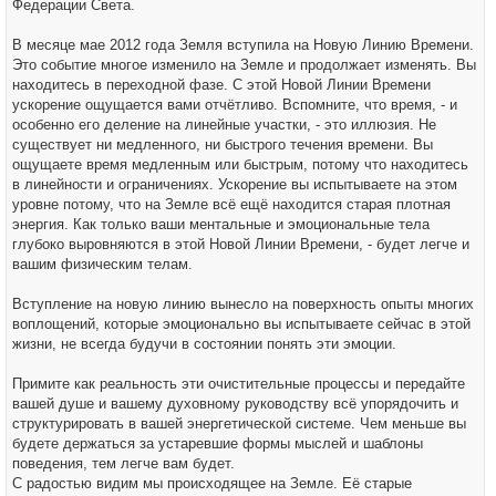
Федерации Света.
В месяце мае 2012 года Земля вступила на Новую Линию Времени.
Это событие многое изменило на Земле и продолжает изменять. Вы
находитесь в переходной фазе. С этой Новой Линии Времени
ускорение ощущается вами отчётливо. Вспомните, что время, - и
особенно его деление на линейные участки, - это иллюзия. Не
существует ни медленного, ни быстрого течения времени. Вы
ощущаете время медленным или быстрым, потому что находитесь
в линейности и ограничениях. Ускорение вы испытываете на этом
уровне потому, что на Земле всё ещё находится старая плотная
энергия. Как только ваши ментальные и эмоциональные тела
глубоко выровняются в этой Новой Линии Времени, - будет легче и
вашим физическим телам.
Вступление на новую линию вынесло на поверхность опыты многих
воплощений, которые эмоционально вы испытываете сейчас в этой
жизни, не всегда будучи в состоянии понять эти эмоции.
Примите как реальность эти очистительные процессы и передайте
вашей душе и вашему духовному руководству всё упорядочить и
структурировать в вашей энергетической системе. Чем меньше вы
будете держаться за устаревшие формы мыслей и шаблоны
поведения, тем легче вам будет.
С радостью видим мы происходящее на Земле. Её старые