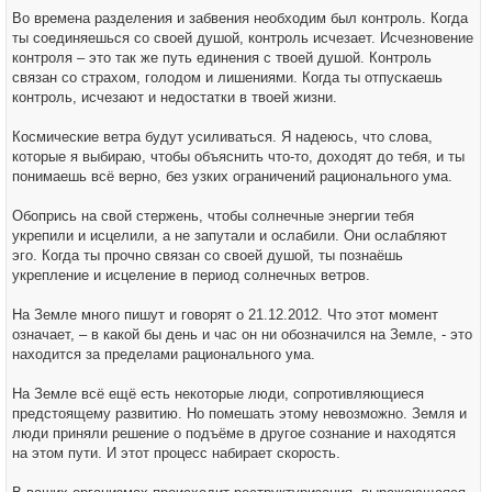
Во времена разделения и забвения необходим был контроль. Когда
ты соединяешься со своей душой, контроль исчезает. Исчезновение
контроля – это так же путь единения с твоей душой. Контроль
связан со страхом, голодом и лишениями. Когда ты отпускаешь
контроль, исчезают и недостатки в твоей жизни.
Космические ветра будут усиливаться. Я надеюсь, что слова,
которые я выбираю, чтобы объяснить что-то, доходят до тебя, и ты
понимаешь всё верно, без узких ограничений рационального ума.
Обопрись на свой стержень, чтобы солнечные энергии тебя
укрепили и исцелили, а не запутали и ослабили. Они ослабляют
эго. Когда ты прочно связан со своей душой, ты познаёшь
укрепление и исцеление в период солнечных ветров.
На Земле много пишут и говорят о 21.12.2012. Что этот момент
означает, – в какой бы день и час он ни обозначился на Земле, - это
находится за пределами рационального ума.
На Земле всё ещё есть некоторые люди, сопротивляющиеся
предстоящему развитию. Но помешать этому невозможно. Земля и
люди приняли решение о подъёме в другое сознание и находятся
на этом пути. И этот процесс набирает скорость.