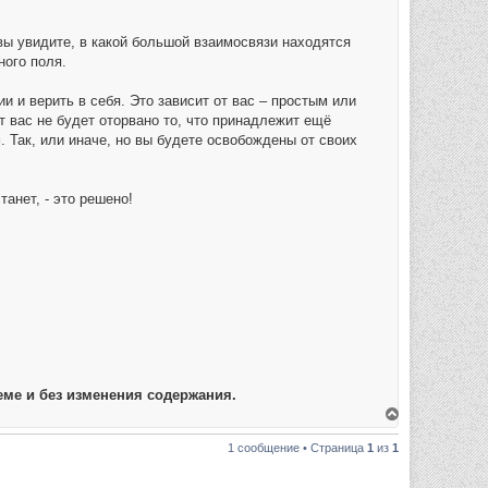
вы увидите, в какой большой взаимосвязи находятся
ого поля.
 и верить в себя. Это зависит от вас – простым или
т вас не будет оторвано то, что принадлежит ещё
 Так, или иначе, но вы будете освобождены от своих
танет, - это решено!
ме и без изменения содержания.
В
е
р
1 сообщение • Страница
1
из
1
н
у
т