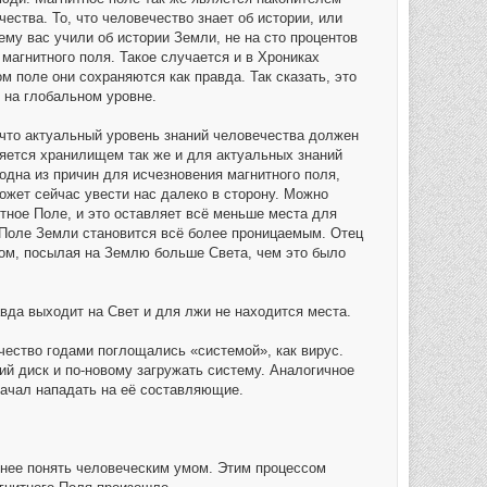
ества. То, что человечество знает об истории, или
ему вас учили об истории Земли, не на сто процентов
 магнитного поля. Такое случается и в Хрониках
 поле они сохраняются как правда. Так сказать, это
 на глобальном уровне.
что актуальный уровень знаний человечества должен
ляется хранилищем так же и для актуальных знаний
 одна из причин для исчезновения магнитного поля,
жет сейчас увести нас далеко в сторону. Можно
итное Поле, и это оставляет всё меньше места для
 Поле Земли становится всё более проницаемым. Отец
том, посылая на Землю больше Света, чем это было
вда выходит на Свет и для лжи не находится места.
ество годами поглощались «системой», как вирус.
й диск и по-новому загружать систему. Аналогичное
начал нападать на её составляющие.
нее понять человеческим умом. Этим процессом