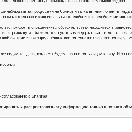
когда в любое время могут происходить ваши самые большие чудеса.
ше наблюдать за процессами на Солнце и за магнитным полем, и тогда 
 ваши ментальные и эмоциональные «колебания» с колебаниями магнитн
ас это поможет в определённых обстоятельствах находиться в равновесии
тот отрезок пути. Вы можете отпустить или держаться так долго, пока о
онной системе и при определённых обстоятельствах заражается вирусом.
 же видим тот день, когда мы будем снова стоять лицом к лицу. И он нас
имосвязи
о согласованию с ShaNiraa
опировать и распространять эту информацию только в полном объе