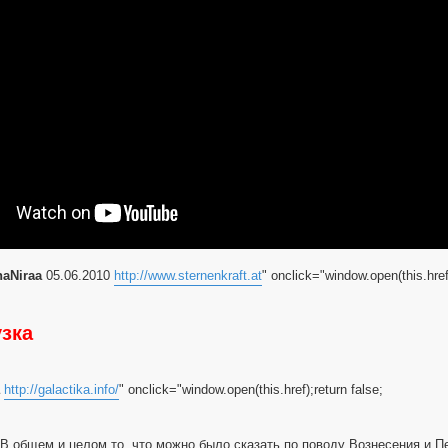
haNiraa
05.06.2010
http://www.sternenkraft.at
" onclick="window.open(this.href)
узка
http://galactika.info/
" onclick="window.open(this.href);return false;
 В общем и целом то, что можно было сказать по поводу Вознесения и Пе