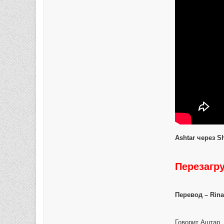
Ashtar через S
Перезагр
Перевод – Rina
Говорит Аштар.