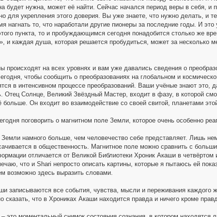
а будет нужна, может её найти. Сейчас начался период веры в себя, и 
о для укрепления этого доверия. Вы уже знаете, что нужно делать, и те
мя нагнать то, что наработали другие пионеры за последние годы. И это 
этого пункта, то и пробуждающимся сегодня понадобится столько же вре
, и каждая душа, которая решается пробудиться, может за несколько ме
ы происходят на всех уровнях и вам уже давались сведения о преобраз
сегодня, чтобы сообщить о преобразованиях на глобальном и космическо
тся в интенсивном процессе преобразований. Ваши учёные знают это, д
. Отец Солнце, Великий Звёздный Мастер, входит в фазу, в которой смо
ё больше. Он входит во взаимодействие со своей свитой, планетами эт
сегодня поговорить о магнитном поле Земли, которое очень особенно реа
 Земли намного больше, чем человечество себе представляет. Лишь немн
сачивается в общественность. Магнитное поле можно сравнить с больш
рмации отличается от Великой Библиотеки Хроник Акаши в четвёртом и
ечаю, что и Shari непросто описать картины, которые я пытаюсь ей пока
ем возможно здесь выразить словами.
ши записываются все события, чувства, мысли и переживания каждого ж
о сказать, что в Хрониках Акаши находится правда и ничего кроме прав
 – это моментальный снимок состояния сознания, в котором находятся 