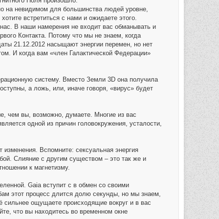
гнитного Поля произошло.
но на невидимом для большинства людей уровне,
хотите встретиться с нами и ожидаете этого.
т нас. В наши намерения не входит вас обманывать и
вого Контакта. Потому что мы не знаем, когда
аты 21.12.2012 насыщают энергии перемен, но нет
том. И когда вам «член Галактической Федерации»
ерационную систему. Вместо Земли 3D она получила
ступны, а ложь, или, иначе говоря, «вирус» будет
, чем вы, возможно, думаете. Многие из вас
является одной из причин головокружения, усталости,
т изменения. Вспомните: сексуальная энергия
бой. Слияние с другим существом – это так же и
ношении к магнетизму.
еленной. Gaia вступит с в обмен со своими
бам этот процесс длится долю секунды, но мы знаем,
сё сильнее ощущаете происходящие вокруг и в вас
йте, что вы находитесь во временном окне