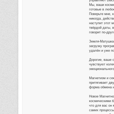
управляют Высш
Мы, ваши косми
готовые в любо
Поверьте мне, к
никогда, дейст
наступит этот 
твёрдой даты, 
говорит по-дру
Земля-Матушка 
загрузку прогр
удалён и уже п
Дорогие, ваше 
чувствуют коле
эмоционального
Магнетизм и се
притягивает дв
форма обмена и
Новое Магнитно
космическими б
что для вас он
самих процессы