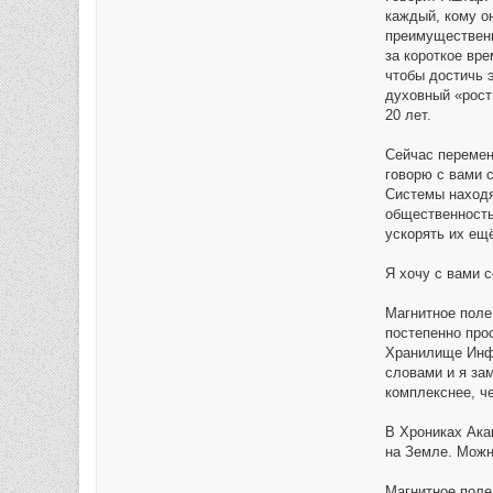
каждый, кому он
преимущественн
за короткое вре
чтобы достичь 
духовный «рост»
20 лет.
Сейчас перемен
говорю с вами 
Системы находя
общественность
ускорять их ещ
Я хочу с вами 
Магнитное поле
постепенно про
Хранилище Инфо
словами и я зам
комплекснее, ч
В Хрониках Ака
на Земле. Можн
Магнитное поле