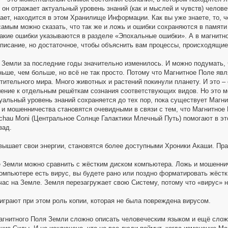
он отражает актуальный уровень знаний (как и мыслей и чувств) человеч
нает, находится в этом Хранилище Информации. Как вы уже знаете, то, ч
самым можно сказать, что так же и ложь и ошибки сохраняются в памяти
такие ошибки указываются в разделе «Эпохальные ошибки». А в магнитном
описание, но достаточное, чтобы объяснить вам процессы, происходящие
 Земли за последние годы значительно изменилось. И можно подумать, 
ньше, чем больше, но всё не так просто. Потому что Магнитное Поле яв
тительного мира. Много животных и растений покинули планету. И это –
ние к отдельным решёткам сознания соответствующих видов. Но это мо
туальный уровень знаний сохраняется до тех пор, пока существует Магн
 и мошенничества становятся очевидными в связи с тем, что Магнитное
Achau Moni (Центральное Солнце Галактики Млечный Путь) помогают в э
зад.
вышает свои энергии, становятся более доступными Хроники Акаши. Пра
 Земли можно сравнить с жёстким диском компьютера. Ложь и мошеннич
омпьютере есть вирус, вы будете рано или поздно форматировать жёстки
час на Земле. Земля перезагружает свою Систему, потому что «вирус» 
играют при этом роль копии, которая не была повреждена вирусом.
агнитного Поля Земли сложно описать человеческим языком и ещё слож