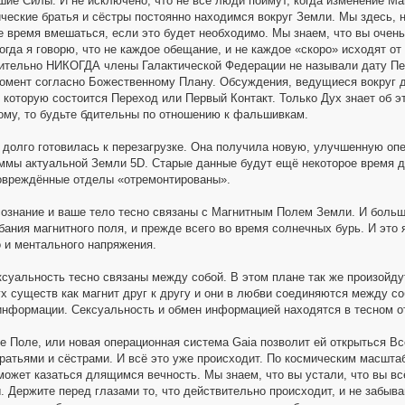
ие Силы. И не исключено, что не все люди поймут, когда изменение Ма
ческие братья и сёстры постоянно находимся вокруг Земли. Мы здесь, 
е время вмешаться, если это будет необходимо. Мы знаем, что вы очень 
огда я говорю, что не каждое обещание, и не каждое «скоро» исходят о
вительно НИКОГДА члены Галактической Федерации не называли дату Пер
момент согласно Божественному Плану. Обсуждения, ведущиеся вокруг д
в которую состоится Переход или Первый Контакт. Только Дух знает об э
гому, то будьте бдительны по отношению к фальшивкам.
долго готовилась к перезагрузке. Она получила новую, улучшенную оп
аммы актуальной Земли 5D. Старые данные будут ещё некоторое время до
овреждённые отделы «отремонтированы».
сознание и ваше тело тесно связаны с Магнитным Полем Земли. И больше
бания магнитного поля, и прежде всего во время солнечных бурь. И это 
 и ментального напряжения.
ксуальность тесно связаны между собой. В этом плане так же произойду
ух существ как магнит друг к другу и они в любви соединяются между со
нформации. Сексуальность и обмен информацией находятся в тесном от
е Поле, или новая операционная система Gaia позволит ей открыться Вс
ратьями и сёстрами. И всё это уже происходит. По космическим масшта
 может казаться длящимся вечность. Мы знаем, что вы устали, что вы в
. Держите перед глазами то, что действительно происходит, и не забыва