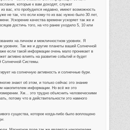
послания, которые к вам доходят, служат
 из вас, кто пробудился недавно, имеют возможность
уже не так, что если кому-то из вас нужно было 30 лет,
мени. Ускорение качества времени ускоряет так же и
сяцев достичь того, на что ранее уходило 5, 10 или
ованиях на личном и межличностном уровнях. Я
м уровнях. Так же и другие планеты вашей Солнечной
аже если такой информации очень мало проникает в
жет активно влиять на развитие событий и будет
ой Солнечной Системы.
гирует на солнечную активность и солнечные бури.
огие знают об этом, и только сейчас это знание
им накопителем информации. Но всё же это
змерении. Хм... это трудно объяснить человеческими
зать, потому что в действительности это намного
ивого существа, которое когда-либо было воплощено
ды.
люди. Магнитное поле так же является накопителем