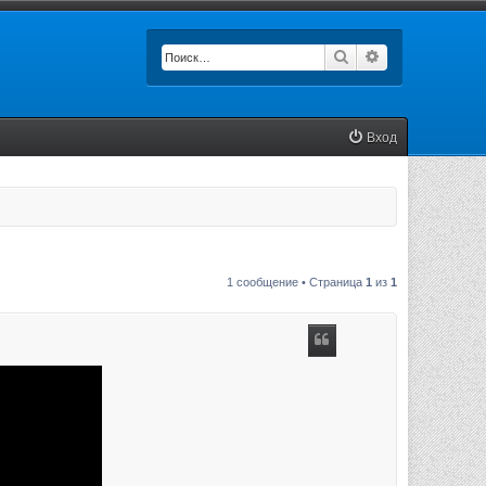
Поиск
Расширенный п
Вход
1 сообщение • Страница
1
из
1