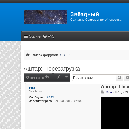
Звёздный
Сознание Современного Человека
Ссылки
FAQ
Список форумов
Аштар: Перезагрузка
Ответить
Пои
Аштар: Пер
Rina
Site Admin
С
Rina
»
07 дек 20
о
Сообщения:
6243
о
Зарегистрирован:
26 ноя 2010, 05:58
б
щ
е
н
и
е