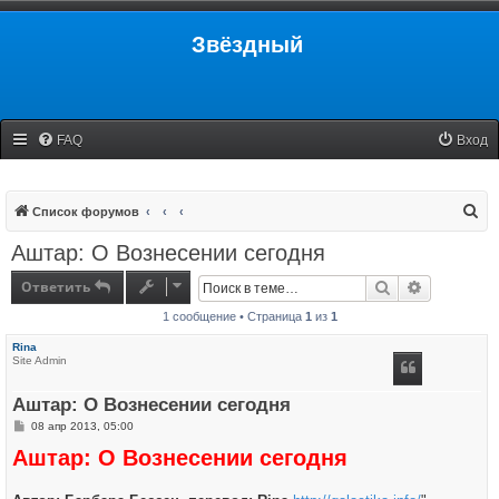
Звёздный
FAQ
Вход
П
Список форумов
о
Аштар: О Вознесении сегодня
и
Ответить
Поиск
Расширенн
с
1 сообщение • Страница
1
из
1
к
Rina
Site Admin
Аштар: О Вознесении сегодня
С
08 апр 2013, 05:00
о
Аштар: О Вознесении сегодня
о
б
щ
е