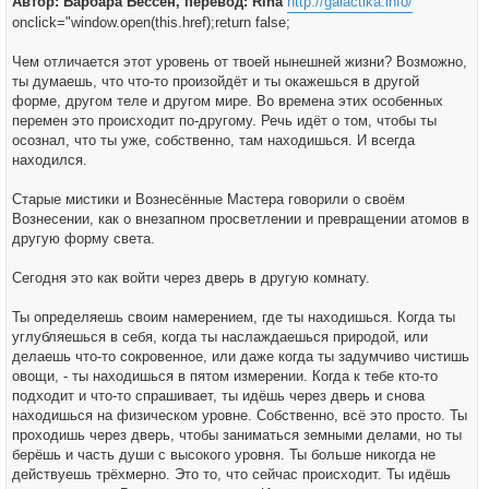
Автор: Барбара Бессен, перевод: Rina
http://galactika.info/
"
н
и
onclick="window.open(this.href);return false;
е
Чем отличается этот уровень от твоей нынешней жизни? Возможно,
ты думаешь, что что-то произойдёт и ты окажешься в другой
форме, другом теле и другом мире. Во времена этих особенных
перемен это происходит по-другому. Речь идёт о том, чтобы ты
осознал, что ты уже, собственно, там находишься. И всегда
находился.
Старые мистики и Вознесённые Мастера говорили о своём
Вознесении, как о внезапном просветлении и превращении атомов в
другую форму света.
Сегодня это как войти через дверь в другую комнату.
Ты определяешь своим намерением, где ты находишься. Когда ты
углубляешься в себя, когда ты наслаждаешься природой, или
делаешь что-то сокровенное, или даже когда ты задумчиво чистишь
овощи, - ты находишься в пятом измерении. Когда к тебе кто-то
подходит и что-то спрашивает, ты идёшь через дверь и снова
находишься на физическом уровне. Собственно, всё это просто. Ты
проходишь через дверь, чтобы заниматься земными делами, но ты
берёшь и часть души с высокого уровня. Ты больше никогда не
действуешь трёхмерно. Это то, что сейчас происходит. Ты идёшь