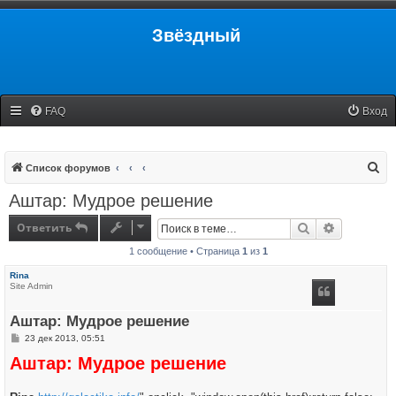
Звёздный
FAQ
Вход
П
Список форумов
о
Аштар: Мудрое решение
и
Ответить
Поиск
Расширенн
с
1 сообщение • Страница
1
из
1
к
Rina
Site Admin
Аштар: Мудрое решение
С
23 дек 2013, 05:51
о
Аштар: Мудрое решение
о
б
щ
е