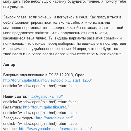
могу дать тебе небольшую картину будущего, точнее, я помогу тебе
его увидеть.
Закрой глаза, если хочешь, и погрузись в себя. Как погрузиться в
себя? Сконцентрироваться только на себе. У многих взгляд
мысленно перемещается в сердце и как бы останавливается. Твой
мозг продолжает работать и ты получаешь от него мысли,
касающиеся тебя лично. Ты видишь варианты развития событий и
понимаешь, что стоишь перед выбором. Ты видишь его последствия
и принимаешь судьбоносное решение. Я верю, что оно будет на
твоё благо и на благо всего целого и принесёт тебе много счастья!
Аштар
Впервые опубликовано в ГК 23.12.2013, Орёл:
http://forum.galactika.info/viewtopic.p ... start=1260
"
onclick="window.open(this.href);return false;
Наши сайты:
http://galactika.info/
"
onclick="window.open(this.href);return false;
Галактика:
http://forum.galactika.info/
"
onclick="window.open(this.href);return false;
Звёздный форум:
http://stargalaxie.net/
"
onclick="window.open(this.href);return false;
youtube:
http://www.youtube.com/user/galactikainfo
"