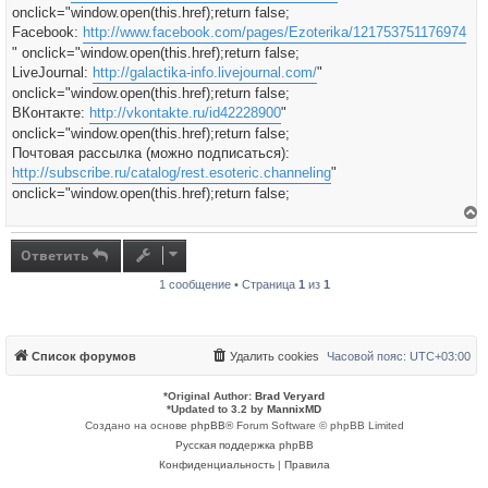
onclick="window.open(this.href);return false;
Facebook:
http://www.facebook.com/pages/Ezoterika/121753751176974
" onclick="window.open(this.href);return false;
LiveJournal:
http://galactika-info.livejournal.com/
"
onclick="window.open(this.href);return false;
ВКонтакте:
http://vkontakte.ru/id42228900
"
onclick="window.open(this.href);return false;
Почтовая рассылка (можно подписаться):
http://subscribe.ru/catalog/rest.esoteric.channeling
"
onclick="window.open(this.href);return false;
е
р
н
Ответить
у
т
1 сообщение • Страница
1
из
1
ь
с
я
к
н
а
Список форумов
Удалить cookies
Часовой пояс:
UTC+03:00
ч
а
л
*
Original Author:
Brad Veryard
у
*
Updated to 3.2 by
MannixMD
Создано на основе
phpBB
® Forum Software © phpBB Limited
Русская поддержка phpBB
Конфиденциальность
|
Правила