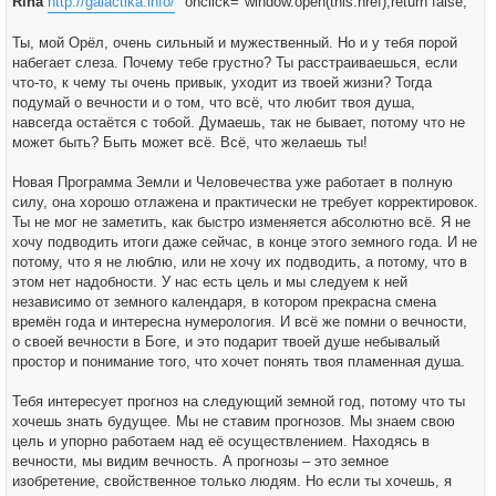
Rina
http://galactika.info/
" onclick="window.open(this.href);return false;
н
и
е
Ты, мой Орёл, очень сильный и мужественный. Но и у тебя порой
набегает слеза. Почему тебе грустно? Ты расстраиваешься, если
что-то, к чему ты очень привык, уходит из твоей жизни? Тогда
подумай о вечности и о том, что всё, что любит твоя душа,
навсегда остаётся с тобой. Думаешь, так не бывает, потому что не
может быть? Быть может всё. Всё, что желаешь ты!
Новая Программа Земли и Человечества уже работает в полную
силу, она хорошо отлажена и практически не требует корректировок.
Ты не мог не заметить, как быстро изменяется абсолютно всё. Я не
хочу подводить итоги даже сейчас, в конце этого земного года. И не
потому, что я не люблю, или не хочу их подводить, а потому, что в
этом нет надобности. У нас есть цель и мы следуем к ней
независимо от земного календаря, в котором прекрасна смена
времён года и интересна нумерология. И всё же помни о вечности,
о своей вечности в Боге, и это подарит твоей душе небывалый
простор и понимание того, что хочет понять твоя пламенная душа.
Тебя интересует прогноз на следующий земной год, потому что ты
хочешь знать будущее. Мы не ставим прогнозов. Мы знаем свою
цель и упорно работаем над её осуществлением. Находясь в
вечности, мы видим вечность. А прогнозы – это земное
изобретение, свойственное только людям. Но если ты хочешь, я