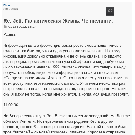
р
Rina
н
Site Admin
у
т
ь
Re: Jeti. Галактическая Жизнь. Ченнелинги.
с
я
С
01 дек 2022, 16:17
к
о
н
о
Разное
а
б
ч
щ
а
е
Информация шла в форме диктовки,просто слова появлялись в
л
н
у
голове и так быстро, что я едва успевала записывать. Поэтому
и
е
информация довольно отрывочна и не очень связна. Но видимо
этот процесс произвел на меня нужный эффект и когда обучение
было закончено в начале 1999, Учитель сказал, что теперь я буду
получать необходимую мне информацию в снах и еще сказал:
«Следи за новостями». И ушел. С тех пор я слежу за новостями на
всех доступных эзотерических сайтах. С Учителем несколько раз
встречалась в снах – он приходит в виде огромного орла. Но такие
сны я вижу не тогда, когда мне хочется, а когда моя душа позволит.
11.02.96
На Венере существует Зал Всегалактических заседаний. На Венере
обитают Учителя. Их первоначальной родиной была другая
планета, но нее было совершено нападение. На этой планете было
трое Учителей – сыновей королевы планеты. Королева отправила