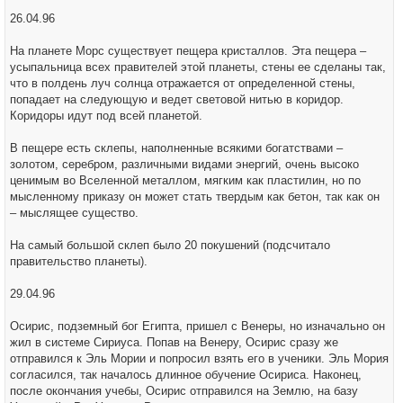
26.04.96
На планете Морс существует пещера кристаллов. Эта пещера –
усыпальница всех правителей этой планеты, стены ее сделаны так,
что в полдень луч солнца отражается от определенной стены,
попадает на следующую и ведет световой нитью в коридор.
Коридоры идут под всей планетой.
В пещере есть склепы, наполненные всякими богатствами –
золотом, серебром, различными видами энергий, очень высоко
ценимым во Вселенной металлом, мягким как пластилин, но по
мысленному приказу он может стать твердым как бетон, так как он
– мыслящее существо.
На самый большой склеп было 20 покушений (подсчитало
правительство планеты).
29.04.96
Осирис, подземный бог Египта, пришел с Венеры, но изначально он
жил в системе Сириуса. Попав на Венеру, Осирис сразу же
отправился к Эль Мории и попросил взять его в ученики. Эль Мория
согласился, так началось длинное обучение Осириса. Наконец,
после окончания учебы, Осирис отправился на Землю, на базу