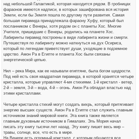
над небольшой Галактикой, которая находится рядом. В гробницах
фараонов имеются надписи, в которых зашифрована вся история
Земли, если бы Земля пошла по другому пути развития. Самая
большая пирамида принадлежала фараону Хуфу, который был
посланником с Венеры, хотя родом он с планеты Хос. Многие
Учителя, пришедшие с Венеры, родились на планете Хос.
Лабиринты пирамид построены в виде лабиринта жизни и смерти.
Путешествуя по лабиринту можно наткнуться на дух Осириса,
который по легендам приветствует души, уходящие в подземное
царство. Амон Ра в Египте и планета Хос были связаны
энергетической цепью.
Нил – река Мира, как ее называли египтяне, была богом щедрости.
Под ней есть своя квадратная пирамида, в которой хранятся четыре
кристалла, которые управляют 4-мя стихиями. 1-й кристалл - ветер,
2-й – земля, 3-й – вода, 4-й – огонь. Амон Ра обладал властью над
этими кристаллами.
Четыре кристалла стихий могут создать вихрь, который притягивает
энергию высших существ. Амон Ра в Египте стал служить главным
источником знаний мировой книги. Эта книга также является
главным духовным источником в Гималаях. Эль Мория начал
писать эту книгу тысячи лет назад. Эту книгу пишет весь мир –
травы, солнце, все, что есть в мире.
На Венере есть огромный кристалл, с которым общаются все