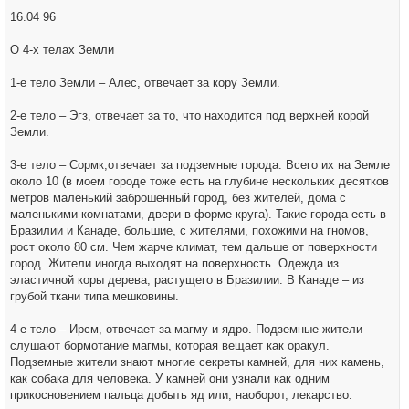
16.04 96
О 4-х телах Земли
1-е тело Земли – Алес, отвечает за кору Земли.
2-е тело – Эгз, отвечает за то, что находится под верхней корой
Земли.
3-е тело – Сормк,отвечает за подземные города. Всего их на Земле
около 10 (в моем городе тоже есть на глубине нескольких десятков
метров маленький заброшенный город, без жителей, дома с
маленькими комнатами, двери в форме круга). Такие города есть в
Бразилии и Канаде, большие, с жителями, похожими на гномов,
рост около 80 см. Чем жарче климат, тем дальше от поверхности
город. Жители иногда выходят на поверхность. Одежда из
эластичной коры дерева, растущего в Бразилии. В Канаде – из
грубой ткани типа мешковины.
4-е тело – Ирсм, отвечает за магму и ядро. Подземные жители
слушают бормотание магмы, которая вещает как оракул.
Подземные жители знают многие секреты камней, для них камень,
как собака для человека. У камней они узнали как одним
прикосновением пальца добыть яд или, наоборот, лекарство.