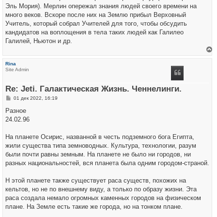
Эль Мория). Мерлин опережал знания людей своего времени на
много веков. Вскоре после них на Землю прибыл Верховный
Учитель, который собрал Учителей для того, чтобы обсудить
кандидатов на воплощения в тела таких людей как Галилео
Галилей, Ньютон и др.
е
р
Rina
н
Site Admin
у
т
ь
Re: Jeti. Галактическая Жизнь. Ченнелинги.
с
я
С
01 дек 2022, 16:19
к
о
н
о
Разное
а
б
ч
24.02.96
щ
а
е
л
н
у
На планете Осирис, названной в честь подземного бога Египта,
и
е
жили существа типа земноводных. Культура, технологии, разум
были почти равны земным. На планете не было ни городов, ни
разных национальностей, вся планета была одним городом-страной.
Н этой планете также существует раса существ, похожих на
кельтов, но не по внешнему виду, а только по образу жизни. Эта
раса создала немало огромных каменных городов на физическом
плане. На Земле есть такие же города, но на тонком плане.