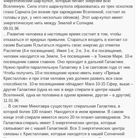
энергетический шар-купол, который питает энергией всю
Вселенную. Сила этого шара-купола образовалась из трех осколков
глаза Сарната (он возник при зарождении Вселенной, состоит из
головы и рук, у него несколько обликов). Этот шар-купол имеет
энергетическую нить между Землей и Солнцем.
09.01.96
...Развитие человека в настоящее время состоит в том, чтобы
отказаться от вредных привычек. Стараться входить в контакт со
своим Высшим Я,пытаться поднять свою энергию до отметки
Распятие (4-е посвящение). Имея 1-е, 2-е, 3-е, 4-е посвящения,
человек находится на Земле, 5-е посвящение – в Тонком Мире. 10-е
посвящение самое главное. Оно проходит в дальней Галактике.
Нужно пройти параллельную Галактику в 1-м световом годе от нее.
Чтобы получить 10-е посвящение нужно иметь книгу «Призыв
Кристаллов» и при этом человек уже должен развить все свои
способности. 10-м посвящением обладают Маги 10-15 Сфер, выше –
другие Галактики (одна из них в виде спирали в центре нашей
Вселенной, одна ее половина в одном времени, другая – в другом).
11.01.96
... В системе Минотавра существует спиральная Галактика, в
которой более 100 планет. Находится в ином времени. В самом
конце этой спирали имеется около 20-ти планет-заповедников. Эта
Галактика-спираль имеет 3 энергетических центра, которые
связывают ее с нашей Галактикой. Все 3 энергетических центра
связаны с Кристаллами, которые находятся в нашей Солнечной