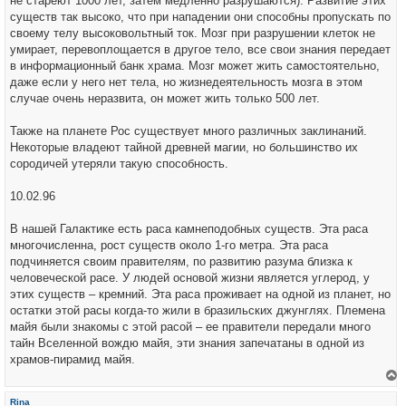
не стареют 1000 лет, затем медленно разрушаются). Развитие этих
существ так высоко, что при нападении они способны пропускать по
своему телу высоковольтный ток. Мозг при разрушении клеток не
умирает, перевоплощается в другое тело, все свои знания передает
в информационный банк храма. Мозг может жить самостоятельно,
даже если у него нет тела, но жизнедеятельность мозга в этом
случае очень неразвита, он может жить только 500 лет.
Также на планете Рос существует много различных заклинаний.
Некоторые владеют тайной древней магии, но большинство их
сородичей утеряли такую способность.
10.02.96
В нашей Галактике есть раса камнеподобных существ. Эта раса
многочисленна, рост существ около 1-го метра. Эта раса
подчиняется своим правителям, по развитию разума близка к
человеческой расе. У людей основой жизни является углерод, у
этих существ – кремний. Эта раса проживает на одной из планет, но
остатки этой расы когда-то жили в бразильских джунглях. Племена
майя были знакомы с этой расой – ее правители передали много
тайн Вселенной вождю майя, эти знания запечатаны в одной из
храмов-пирамид майя.
е
р
Rina