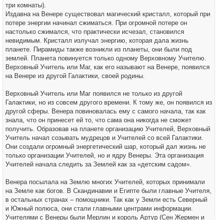
три комнаты).
Издавна на Венере существовал магический кристалл, который при
потере энергии начинал сжиматься. При огромной потере он
настолько сжимался, что практически исчезал, становился
невидимым. Кристалл излучал энергию, которая дала жизнь
планете. Пирамиды также возникли из планеты, они были под
землей. Планета повинуется только одному Верховному Учителю.
Верховный Учитель или Маг, как его называют на Венере, появился
на Венере из другой Галактики, своей родины.
Верховный Учитель или Маг появился не только из другой
Галактики, но из совсем другого времени. К тому же, он появился из
другой сферы. Венера повиновалась ему с самого начала, так как
знала, что он принесет ей то, что сама она никогда не сможет
получить. Образовав на планете организацию Учителей, Верховный
Учитель начал созывать мудрецов и Учителей со всей Галактики.
Они создали огромный энергетический шар, который дал жизнь не
только организации Учителей, но и ядру Венеры. Эта организация
Учителей начала следить за Землей как за «детским садом».
Венера посылала на Землю многих Учителей, которых принимали
на Земле как богов. В Скандинавии и Египте были главные Учителя,
в остальных странах – помощники. Так как у Земли есть Северный
и Южный полюса, они стали главными центрами информации.
Учителями с Венеры были Мерлин и король Артур (Сен Жермен и