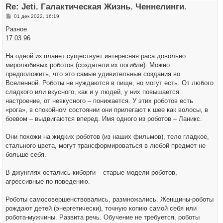
ь
Re: Jeti. Галактическая Жизнь. Ченнелинги.
с
я
С
01 дек 2022, 16:19
к
о
н
о
Разное
а
б
ч
17.03.96
щ
а
е
л
н
у
На одной из планет существует интересная раса довольно
и
е
миролюбивых роботов (создатели их погибли). Можно
предположить, что это самые удивительные создания во
Вселенной. Роботы не нуждаются в пище, но могут есть. От любого
сладкого или вкусного, как и у людей, у них повышается
настроение, от невкусного – понижается. У этих роботов есть
«рога», в спокойном состоянии они прилегают к шее как волосы, в
боевом – выдвигаются вперед. Имя одного из роботов – Ланикс.
Они похожи на жидких роботов (из наших фильмов), тело гладкое,
стального цвета, могут трансформироваться в любой предмет не
больше себя.
В джунглях остались киборги – старые модели роботов,
агрессивные по поведению.
Роботы самосовершенствовались, размножались. Женщины-роботы
рождают детей (энергетически), точную копию самой себя или
робота-мужчины. Развита речь. Обучение не требуется, роботы