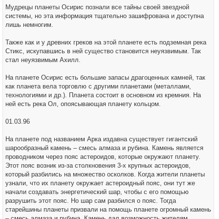
Мудрецы планеты Осирис познали все тайны своей звездной
системы, но эта информация тщательно зашифрована и доступна
лишь немногим.
Также как и у древних греков на этой планете есть подземная река
Стикс, искупавшись в ней существо становится неуязвимым. Так
стал неуязвимым Ахилл.
На планете Осирис есть большие запасы драгоценных камней, так
как планета вела торговлю с другими планетами (металлами,
технологиями и др.). Планета состоит в основном из кремния. На
ней есть река Ол, опоясывающая планету кольцом.
01.03.96
На планете под названием Арка издавна существует гигантский
шарообразный камень – смесь алмаза и рубина. Камень является
проводником через пояс астероидов, которые окружают планету.
Этот пояс возник из-за столкновения 3-х крупных астероидов,
который разбились на множество осколков. Когда жители планеты
узнали, что их планету окружает астероидный пояс, они тут же
начали создавать энергетический шар, чтобы с его помощью
разрушить этот пояс. Но шар сам разбился о пояс. Тогда
старейшины планеты призвали на помощь планете огромный камень
– смесь алмаза и рубина. Камень дал возможность жителям