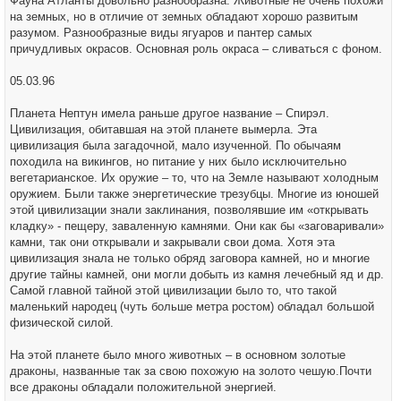
Фауна Атланты довольно разнообразна. Животные не очень похожи
на земных, но в отличие от земных обладают хорошо развитым
разумом. Разнообразные виды ягуаров и пантер самых
причудливых окрасов. Основная роль окраса – сливаться с фоном.
05.03.96
Планета Нептун имела раньше другое название – Спирэл.
Цивилизация, обитавшая на этой планете вымерла. Эта
цивилизация была загадочной, мало изученной. По обычаям
походила на викингов, но питание у них было исключительно
вегетарианское. Их оружие – то, что на Земле называют холодным
оружием. Были также энергетические трезубцы. Многие из юношей
этой цивилизации знали заклинания, позволявшие им «открывать
кладку» - пещеру, заваленную камнями. Они как бы «заговаривали»
камни, так они открывали и закрывали свои дома. Хотя эта
цивилизация знала не только обряд заговора камней, но и многие
другие тайны камней, они могли добыть из камня лечебный яд и др.
Самой главной тайной этой цивилизации было то, что такой
маленький народец (чуть больше метра ростом) обладал большой
физической силой.
На этой планете было много животных – в основном золотые
драконы, названные так за свою похожую на золото чешую.Почти
все драконы обладали положительной энергией.