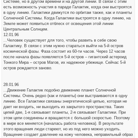
Системе, но в другом времени и на другой линии. В связи с этим
есть возможность участия в параде Галактик, когда они выстроятся
в одну линию. Галактики движутся по орбитам также, как и планеты
Солнечной Системы. Когда Галактики выстроятся в одну линию, на
Земле может появиться отблеск от освещения этой линии
Центральным Солнцем.
12.01.96
...Человек существует для того, чтобы развить в себе свою
Галактику. В связи с этим нужно стараться выйти на 5-й остров
космической фазы. Фаза состоит из 60-ти часов. Через 12 часов
после начала фазы появляется 5-й остров – гигантский астероид
Тонкого Мира – остров Магов, их надежное убежище. Сейчас 5-й
остров рождается заново.
28.01.96
...Движение Галактик подобно движению планет Солнечной
Системы. Очень редко (как и планеты) они выстраиваются в одну
линию. Все Галактики связаны энергетической цепью, которая не
дает ни входить, ни выходить из закрытого пространства. Таких
цепей две, 1-я связывает планеты, 2-я связывает Галактики. При
этом цепи соединены и вращаются с большой скоростью. Поэтому
в мире все меняется (началась работа человека). В результате
этого вращения люди стареют, но из под него можно уходить.
Вращение создает давление на кожу человека, неправильный образ