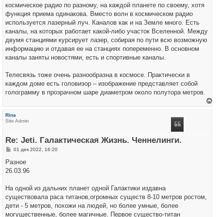
космическое радио по разному, на каждой планете по своему, хотя
функция приема одинакова. Вместо волн в космическом радио
используется лазерный луч. Каналов как и на Земле много. Есть
каналы, на которых работает какой-либо участок Вселенной. Между
двумя станциями курсирует лазер, собирая по пути всю возможную
информацию и отдавая ее на станциях попеременно. В основном
каналы заняты новостями, есть и спортивные каналы.
Телесвязь тоже очень разнообразна в космосе. Практически в
каждом доме есть головизор – изображение представляет собой
голограмму в прозрачном шаре диаметром около полутора метров.
е
р
Rina
н
Site Admin
у
т
ь
Re: Jeti. Галактическая Жизнь. Ченнелинги.
с
я
С
01 дек 2022, 16:20
к
о
н
о
Разное
а
б
ч
26.03.96
щ
а
е
л
н
у
На одной из дальних планет одной Галактики издавна
и
е
существовала раса титанов,огромных существ 8-10 метров ростом,
дети - 5 метров, похожи на людей, но более умные, более
могущественные, более магичные. Первое существо-титан