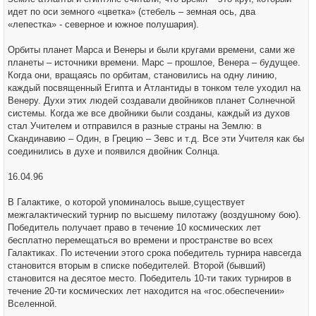
идет по оси земного «цветка» (стебель – земная ось, два
«лепестка» - северное и южное полушария).
Орбиты планет Марса и Венеры и были кругами времени, сами же
планеты – источники времени. Марс – прошлое, Венера – будущее.
Когда они, вращаясь по орбитам, становились на одну линию,
каждый посвященный Египта и Атлантиды в тонком теле уходил на
Венеру. Духи этих людей создавали двойников планет Солнечной
системы. Когда же все двойники были созданы, каждый из духов
стал Учителем и отправился в разные страны на Землю: в
Скандинавию – Один, в Грецию – Зевс и т.д. Все эти Учителя как бы
соединились в духе и появился двойник Солнца.
16.04.96
В Галактике, о которой упоминалось выше,существует
межгалактический турнир по высшему пилотажу (воздушному бою).
Победитель получает право в течение 10 космических лет
бесплатно перемещаться во времени и пространстве во всех
Галактиках. По истечении этого срока победитель турнира навсегда
становится вторым в списке победителей. Второй (бывший)
становится на десятое место. Победитель 10-ти таких турниров в
течение 20-ти космических лет находится на «гос.обеспечении»
Вселенной.