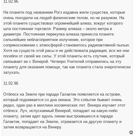
11.02.96
На планете под названием Рогз издавна жили существа, которые
очень походили на людей физическим телом, но не разумом. На
этой планете существовал огромнейший алмаз, вокруг которого
шла постоянная торговля. Размер алмаза – около метра в
диаметре. Постоянная перекупка алмаза принесла планете
сильнейшее неблагоприятное излучение, которое при
соприкосновении с атмосферой становилось радиоактивной пылью.
Хотя на существ этой расы и не действовала радиация, все же они
погибли от своей же силы. У этой планеты есть спутник, который
связывает ее с Венерой. Четверо Учителей отправились на эту
планету для оказания помощи, так как планета стала энергетически
затухать.
11.02.96
Отблеск на Земле при параде Галактик появляется на острове,
который поднимается со дна океана. Это событие бывает очень
редко, один раз в миллион космических лет. Венера изучает этот
отблеск. Луч, испускаемый Венерой, попадает на какую-либо
планету, затем идет вдоль линии выстроившихся в параде
Галактик, попадает на Землю, отражается на другую планету и
затем возвращается на Венеру.
е