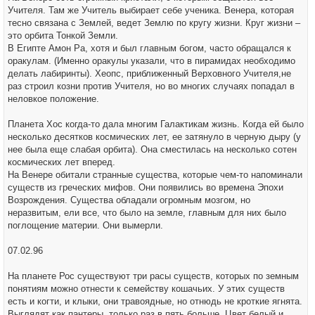
Учителя. Там же Учитель выбирает себе ученика. Венера, которая
тесно связана с Землей, ведет Землю по кругу жизни. Круг жизни –
это орбита Тонкой Земли.
В Египте Амон Ра, хотя и был главным богом, часто обращался к
оракулам. (Именно оракулы указали, что в пирамидах необходимо
делать лабиринты). Хеопс, приближенный Верховного Учителя,не
раз строил козни против Учителя, но во многих случаях попадал в
неловкое положение.
Планета Хос когда-то дала многим Галактикам жизнь. Когда ей было
несколько десятков космических лет, ее затянуло в черную дыру (у
нее была еще слабая орбита). Она сместилась на несколько сотен
космических лет вперед.
На Венере обитали странные существа, которые чем-то напоминали
существ из греческих мифов. Они появились во времена Эпохи
Возрождения. Существа обладали огромным мозгом, но
неразвитым, ели все, что было на земле, главным для них было
поглощение материи. Они вымерли.
07.02.96
На планете Рос существуют три расы существ, которых по земным
понятиям можно отнести к семейству кошачьих. У этих существ
есть и когти, и клыки, они травоядные, но отнюдь не кроткие ягнята.
Выглядят как пантеры, только раз в пять больше. Цвет белый и