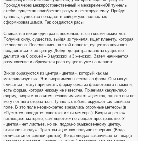
Проходя через межпространственный и межвременнОй туннель
стебля существо приобретает разум и некоторую силу. Пройдя
туннель, существо попадает в «яйцо» уже полностью
сформировавшимся. Так создаются расы.
Сливаются вихри один раз в несколько тысяч космических лет.
Получив силу, существо, выйдя из туннеля, ищет планету, которая
не заселена. Поселившись на этой планете, существо начинает
продвигаться к ее центру. Дойдя до центра планеты существо
делится на 6 особей – 3 мужских и 3 женских. Затем начинается
размножение и образуется раса существ уже на планете.
Вихри образуются из центра «цветка», который как бы
материализует их. Эти вихри имеют несколько форм. Они могут
сливаться, могут принимать форму орла из фиолетового пламени,
есть форма, которая никому не известна. Принимая какую-либо
форму, вихри становятся независимыми от «цветка», однако они не
могут от него оторваться. Туннель-стебель окружает сильнейшее
поле. В это поле неоднократно врезались огромные метеоры (в
«Пустоте» находятся «цветок» и эти метеоры). Вихри «цветка»
поглощают материю, сам «цветок» поглощает пространство. У
«цветка» нет листьев, но он, подобно обыкновенному цветку,
втягивает «воду». При этом «цветок» получает энергию. (Вода
отличается от земной цветом). Когда «вода» заканчивается, шар(в