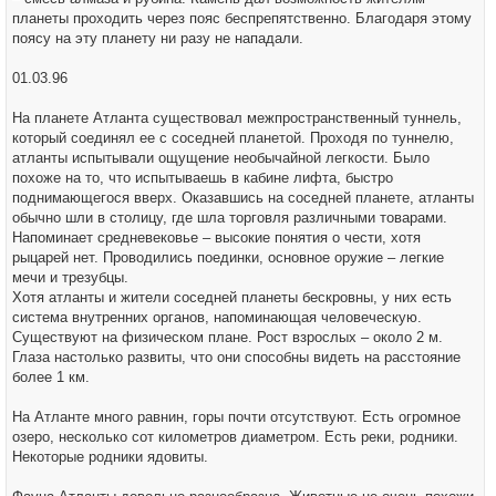
планеты проходить через пояс беспрепятственно. Благодаря этому
поясу на эту планету ни разу не нападали.
01.03.96
На планете Атланта существовал межпространственный туннель,
который соединял ее с соседней планетой. Проходя по туннелю,
атланты испытывали ощущение необычайной легкости. Было
похоже на то, что испытываешь в кабине лифта, быстро
поднимающегося вверх. Оказавшись на соседней планете, атланты
обычно шли в столицу, где шла торговля различными товарами.
Напоминает средневековье – высокие понятия о чести, хотя
рыцарей нет. Проводились поединки, основное оружие – легкие
мечи и трезубцы.
Хотя атланты и жители соседней планеты бескровны, у них есть
система внутренних органов, напоминающая человеческую.
Существуют на физическом плане. Рост взрослых – около 2 м.
Глаза настолько развиты, что они способны видеть на расстояние
более 1 км.
На Атланте много равнин, горы почти отсутствуют. Есть огромное
озеро, несколько сот километров диаметром. Есть реки, родники.
Некоторые родники ядовиты.