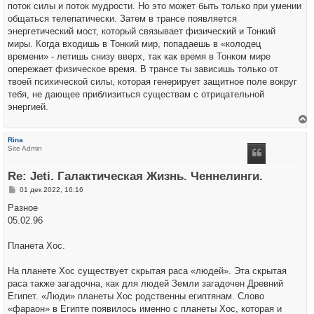
поток силы и поток мудрости. Но это может быть только при умении
общаться телепатически. Затем в трансе появляется
энергетический мост, который связывает физический и Тонкий
миры. Когда входишь в Тонкий мир, попадаешь в «колодец
времени» - летишь снизу вверх, так как время в Тонком мире
опережает физическое время. В трансе ты зависишь только от
твоей психической силы, которая генерирует защитное поле вокруг
тебя, не дающее приблизиться существам с отрицательной
энергией.
е
р
Rina
н
Site Admin
у
т
ь
Re: Jeti. Галактическая Жизнь. Ченнелинги.
с
я
С
01 дек 2022, 16:16
к
о
н
о
Разное
а
б
ч
05.02.96
щ
а
е
л
н
у
Планета Хос.
и
е
На планете Хос существует скрытая раса «людей». Эта скрытая
раса также загадочна, как для людей Земли загадочен Древний
Египет. «Люди» планеты Хос родственны египтянам. Слово
«фараон» в Египте появилось именно с планеты Хос, которая и