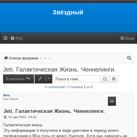
Звёздный
FAQ
Вход
П
Список форумов
о
Jeti. Галактическая Жизнь. Ченнелинги.
и
Ответить
Поиск
Расширенн
с
9 сообщений • Страница
1
из
1
к
Rina
Site Admin
Jeti. Галактическая Жизнь. Ченнелинги.
С
01 дек 2022, 16:10
о
о
Галактическая жизнь
б
Эту информацию я получила в виде диктовки в период моего
щ
е
пробуждения в 90-е годы от моего Учителя. Хотя она давалась не