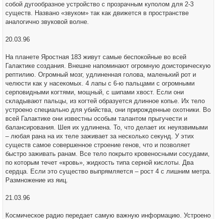
собой дугообразное устройство с прозрачным куполом для 2-3
существ. Названо «звуком» так как движется в пространстве
аналогично звуковой волне.
20.03.96
На планете Яростная 183 живут самые беспокойные во всей
Галактике создания. Внешне напоминают огромную доисторическую
рептилию. Огромный мозг, удлиненная голова, маленький рот и
челюсти как у насекомых. 4 лапы с 6-ю пальцами с огромными
серповидными когтями, мощный, с шипами хвост. Если они
складывают пальцы, из когтей образуется длинное копье. Их тело
устроено специально для убийства, они прирожденные охотники. Во
всей Галактике они известны особым талантом прыгучести и
балансирования. Шея их удлинена. То, что делает их неуязвимыми
– любая рана на их теле заживает за несколько секунд. У этих
существ самое совершенное строение генов, что и позволяет
быстро заживать ранам. Все тело покрыто кровеносными сосудами,
по которым течет «кровь», жидкость типа серной кислоты. Два
сердца. Если это существо выпрямляется – рост 4 с лишним метра.
Размножение из яиц.
21.03.96
Космическое радио передает самую важную информацию. Устроено