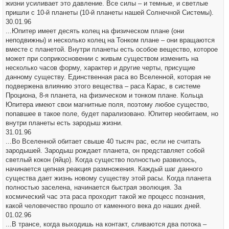
жизни усиливает это давление. Все силы – и темные, и светлые
пришли с 10-й планеты (10-й планеты нашей Солнечной Системы).
30.01.96
...Юпитер имеет десять колец на физическом плане (они
неподвижны) и несколько колец на Тонком плане – они вращаются
вместе с планетой. Внутри планеты есть особое вещество, которое
может при соприкосновении с живым существом изменить на
несколько часов форму, характер и другие черты, присущие
данному существу. Единственная раса во Вселенной, которая не
подвержена влиянию этого вещества – раса Карас, в системе
Проциона, 8-я планета, на физическом и тонком плане. Кольца
Юпитера имеют свои магнитные поля, поэтому любое существо,
попавшее в такое поле, будет парализовано. Юпитер необитаем, но
внутри планеты есть зародыш жизни.
31.01.96
...Во Вселенной обитает свыше 40 тысяч рас, если не считать
зародышей. Зародыш рождает планета, он представляет собой
светлый кокон (яйцо). Когда существо полностью развилось,
начинается цепная реакция размножения. Каждый шаг данного
существа дает жизнь новому существу этой расы. Когда планета
полностью заселена, начинается быстрая эволюция. За
космический час эта раса проходит такой же процесс познания,
какой человечество прошло от каменного века до наших дней.
01.02.96
...В трансе, когда выходишь на контакт, сливаются два потока –