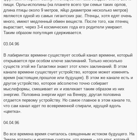
пищи. Орлы-исполины (на планете всего три семьи таких орлов,
длина птицы около 9 метров, яйцо диаметром несколько метров)
являются одной из самых гигантских рас. Птенцы, хотя едят очень
много, имеют медленный обмен веществ. После того, как птенец
вырастает, через 3-4 космических года его родители умирают.
Таким образом популяция сдерживается.
03.04.96
В лабиринтах времени существует особый канал времени, который
открывается при особом ключе заклинаний. Только несколько
существ этой же Галактики знают этот ключ заклинаний. В этом
канале времени существует устройство, которое может изменять
время (настоящее,прошлое или будущее). В этом же канале есть и
другое устройство, которое абсолютно точно собирает
мыслеформы, смешивает их и извлекает таким образом из них
энергию. Половина энергии идет на Венеру, другая половина
отдается первому устройству. Но самое главное в этом канале то,
что сам канал идет по всевременной спирали, идущей вдоль
«цветка».
04.04.96
Во все времена время считалось священным истоком будущего. На
Земле атланты и египтяне считали, что время – это круг, который