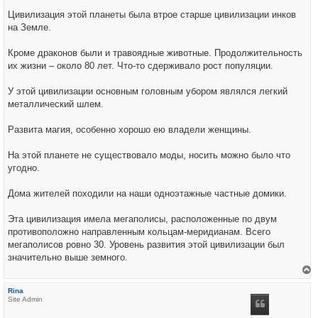
Цивилизация этой планеты была втрое старше цивилизации инков
на Земле.
Кроме драконов были и травоядные животные. Продолжительность
их жизни – около 80 лет. Что-то сдерживало рост популяции.
У этой цивилизации основным головным убором являлся легкий
металлический шлем.
Развита магия, особенно хорошо ею владели женщины.
На этой планете не существовало моды, носить можно было что
угодно.
Дома жителей походили на наши одноэтажные частные домики.
Эта цивилизация имела мегаполисы, расположенные по двум
противоположно направленным кольцам-меридианам. Всего
мегаполисов ровно 30. Уровень развития этой цивилизации был
значительно выше земного.
е
р
Rina
н
Site Admin
у
т