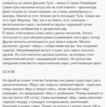
появилось из земли Дальняя Туле – земля в стране Гиперборее.
Самое прославленное искусство на этой планете – архитектура.
Дома титанов не только огромны, но и очень разнообразны и
красивы. Многие из этих титанов часто посещают Туле. Среди них
есть брат Мерлина. Там, как и на Земле, есть телесвязь –
металлическая чаша с антенной из центра, подающей лучом
трехмерное изображение в прозрачный шар.
В земле этой планеты очень много ценных металлов. Золото
используется для обогрева домов (отражением света двух солнц).
Другие металлы используются для запаса энергии. Металл
раскаляют, делают «яйцо» с отверстиями внутри. Оно сохраняет
энергию. Непробиваемый металл служит для самого сильного
оружия. Из этого металла сделаны колонны, на которых стоит
энергетический купол, защищающий планету. Из купола при
нападении появляются энергетические шары, уничтожающие врага.
02.04.96
На одной из планет этой же Галактики уже давно существует раса
орлов-исполинов. Яйца у них покрыты алмазной коркой – взрослые
птицы окунают яйцо в липкую смесь, затем обсыпают яйцо
алмазами, это предохраняет яйцо от разбивания. Птенцы выводятся
быстро (около 100 суток). Самка высиживает яйцо, самец наполняет
ледяную пещеру, служащую холодильником, различными
фруктами и кормит самку. Птенец за полчаса съедает около 100 кг