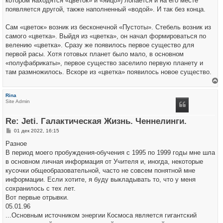
котором находятся «цветок» и «яйцо») лопается и на его месте
появляется другой, также наполненный «водой». И так без конца.
Сам «цветок» возник из бесконечной «Пустоты». Стебель возник из
самого «цветка». Выйдя из «цветка», он начал формироваться по
велению «цветка». Сразу же появилось первое существо для
первой расы. Хотя готовых планет было мало, в основном
«полуфабрикаты», первое существо заселило первую планету и
там размножилось. Вскоре из «цветка» появилось новое существо.
е
р
Rina
н
Site Admin
у
т
ь
Re: Jeti. Галактическая Жизнь. Ченнелинги.
с
я
С
01 дек 2022, 16:15
к
о
н
о
Разное
а
б
ч
В период моего пробуждения-обучения с 1995 по 1999 годы мне шла
щ
а
е
в основном личная информация от Учителя и, иногда, некоторые
л
н
у
кусочки общеобразовательной, часто не совсем понятной мне
и
е
информации. Если хотите, я буду выкладывать то, что у меня
сохранилось с тех лет.
Вот первые отрывки.
05.01.96
...Основным источником энергии Космоса является гигантский