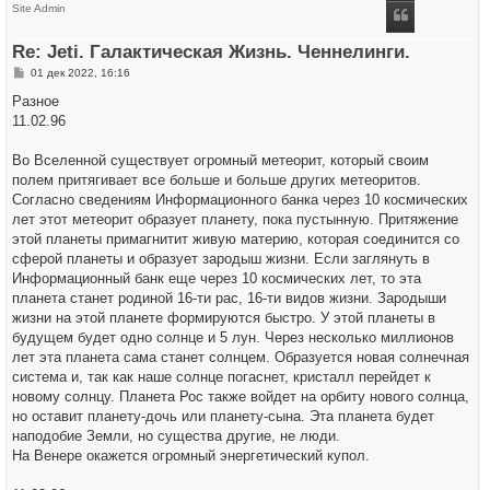
н
Site Admin
у
т
ь
Re: Jeti. Галактическая Жизнь. Ченнелинги.
с
я
С
01 дек 2022, 16:16
к
о
н
о
Разное
а
б
ч
11.02.96
щ
а
е
л
н
у
Во Вселенной существует огромный метеорит, который своим
и
е
полем притягивает все больше и больше других метеоритов.
Согласно сведениям Информационного банка через 10 космических
лет этот метеорит образует планету, пока пустынную. Притяжение
этой планеты примагнитит живую материю, которая соединится со
сферой планеты и образует зародыш жизни. Если заглянуть в
Информационный банк еще через 10 космических лет, то эта
планета станет родиной 16-ти рас, 16-ти видов жизни. Зародыши
жизни на этой планете формируются быстро. У этой планеты в
будущем будет одно солнце и 5 лун. Через несколько миллионов
лет эта планета сама станет солнцем. Образуется новая солнечная
система и, так как наше солнце погаснет, кристалл перейдет к
новому солнцу. Планета Рос также войдет на орбиту нового солнца,
но оставит планету-дочь или планету-сына. Эта планета будет
наподобие Земли, но существа другие, не люди.
На Венере окажется огромный энергетический купол.