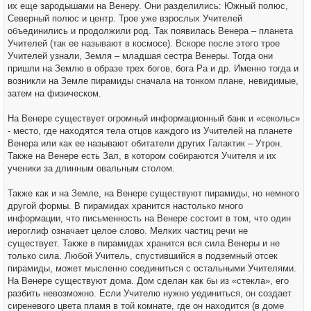
их еще зародышами на Венеру. Они разделились: Южный полюс,
Северный полюс и центр. Трое уже взрослых Учителей
объединились и продолжили род. Так появилась Венера – планета
Учителей (так ее называют в космосе). Вскоре после этого трое
Учителей узнали, Земля – младшая сестра Венеры. Тогда они
пришли на Землю в образе трех богов, бога Ра и др. Именно тогда и
возникли на Земле пирамиды сначала на тонком плане, невидимые,
затем на физическом.
На Венере существует огромный информационный банк и «секольс»
- место, где находятся тела отцов каждого из Учителей на планете
Венера или как ее называют обитатели других Галактик – Утрон.
Также на Венере есть Зал, в котором собираются Учителя и их
ученики за длинным овальным столом.
Также как и на Земле, на Венере существуют пирамиды, но немного
другой формы. В пирамидах хранится настолько много
информации, что письменность на Венере состоит в том, что один
иероглиф означает целое слово. Мелких частиц речи не
существует. Также в пирамидах хранится вся сила Венеры и не
только сила. Любой Учитель, спустившийся в подземный отсек
пирамиды, может мысленно соединиться с остальными Учителями.
На Венере существуют дома. Дом сделан как бы из «стекла», его
разбить невозможно. Если Учителю нужно уединиться, он создает
сиреневого цвета пламя в той комнате, где он находится (в доме