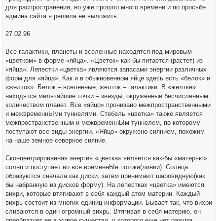
н
для распространения, но уже прошло много времени и по просьбе
и
е
админа сайта я решила ее выложить.
27.02.96
Все галактики, планеты и вселенные находятся под мировым
«цветком» в форме «яйца». «Цветок» как бы питается (растет) из
«яйца». Лепестки «цветка» являются запасами энергии различных
форм для «яйца». Как и в обыкновенном яйце здесь есть «белок» и
«желток». Белок – вселенные, желток – галактики. В «желтке»
находятся мельчайшие точки – звезды, окруженные бесчисленным
количеством планет. Все «яйцо» пронизано межпространственными
и межвременнЫми туннелями. Стебель «цветка» также является
межпространственным и межвременнЫм туннелем, по которому
поступают все виды энергии. «Яйцо» окружено сиянием, похожим
на наше земное северное сияние.
Сконцентрированная энергия «цветка» является как-бы «матерью»
солнц и поступает во все временнЫе потоки(линии). Солнца
образуются сначала как диски, затем принимают шаровидную(как
бы набранную из дисков форму). На лепестках «цветка» имеются
вихри, которые втягивают в себя каждый атом материи. Каждый
вихрь состоит из многих единиц информации. Бывает так, что вихри
сливаются в один огромный вихрь. Втягивая в себя материю, он
преобразует ее в живое существо, у которого еще нет разума.