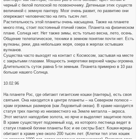
черный с белой полоской по позвоночнику. Детеныши этих существ
величиной с земную пантеру. Мозг очень развит, по развитию они
опережают человечество на пять тысяч лет.
Растительность этой планеты очень насыщена. Также на планете
много птиц, стоит постоянный птичий гомон. Планета на физическом
плане. Солнца нет. Нет также зимы, есть только весна, лето, осень.
Общение телепатическое, техники в земном понятии почти нет. Есть
вулканы, реки, два небольших моря, озера в жерлах остывших
вулканов.
Существа часто выходят на контакт с Космосом, застывая на месте
с закрытыми глазами. Мощность энергетики верхней чакры огромна.
Длительность суток равна 5-ти земным. Планета примерно в 10 раз
больше нашего Солнца.
10.02.96
На планете Рос, где обитают гигантские кошки (пантеры), есть своя
святыня. Она находится в центре планеты – на Северном полюсе –
храм огромных размеров (как Ледовитый океан). В храме находится
статуя трех пантер из неизвестного на Земле металла – акроса.
Этот металл наподобие золота, но ярче и выделяет защитное поле.
В храме существует подземный ход, из которого лестница ведет в
статуи главной богини планеты Кос и ее сестры Баст. Кошки-жрецы
обитают в храме уже около 200 тысяч лет. (Клетки тел этих кошек