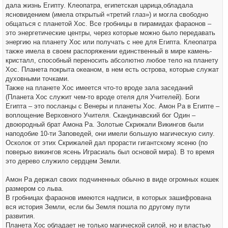
дала жизнь Египту. Клеопатра, египетская царица,обладала
ясновидением (имела открытый «третий глаз») и могла свободно
общаться с планетой Хос. Все гробницы в пирамидах фараонов –
это энергетические центры, через которые можно было передавать
энергию на планету Хос или получать с нее для Египта. Клеопатра
также имела в своем распоряжении единственный в мире камень-
кристалл, способный переносить абсолютно любое тело на планету
Хос. Планета покрыта океаном, в нем есть острова, которые служат
духовными точками.
Также на планете Хос имеется что-то вроде зала заседаний
(Планета Хос служит чем-то вроде отеля для Учителей). Боги
Египта – это посланцы с Венеры и планеты Хос. Амон Ра в Египте –
воплощение Верховного Учителя. Скандинавский бог Один –
двоюродный брат Амона Ра. Золотые Скрижали Викингов были
наподобие 10-ти Заповедей, они имели большую магическую силу.
Осколок от этих Скрижалей дал прорасти гигантскому ясеню (по
поверью викингов ясень Играсиаль был основой мира). В то время
это дерево служило сердцем Земли.
Амон Ра держал своих подчиненных обычно в виде огромных кошек
размером со льва.
В гробницах фараонов имеются надписи, в которых зашифрована
вся история Земли, если бы Земля пошла по другому пути
развития.
Планета Хос обладает не только магической силой, но и властью