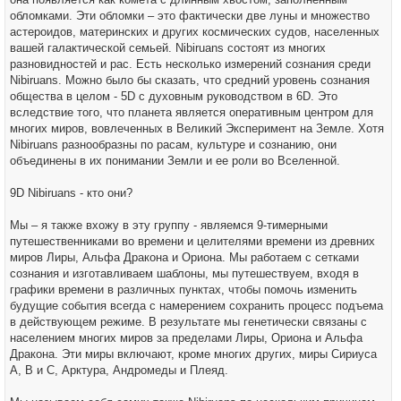
обломками. Эти обломки – это фактически две луны и множество
астероидов, материнских и других космических судов, населенных
вашей галактической семьей. Nibiruans состоят из многих
разновидностей и рас. Есть несколько измерений сознания среди
Nibiruans. Можно было бы сказать, что средний уровень сознания
общества в целом - 5D с духовным руководством в 6D. Это
вследствие того, что планета является оперативным центром для
многих миров, вовлеченных в Великий Эксперимент на Земле. Хотя
Nibiruans разнообразны по расам, культуре и сознанию, они
объединены в их понимании Земли и ее роли во Вселенной.
9D Nibiruans - кто они?
Мы – я также вхожу в эту группу - являемся 9-тимерными
путешественниками во времени и целителями времени из древних
миров Лиры, Альфа Дракона и Ориона. Мы работаем с сетками
сознания и изготавливаем шаблоны, мы путешествуем, входя в
графики времени в различных пунктах, чтобы помочь изменить
будущие события всегда с намерением сохранить процесс подъема
в действующем режиме. В результате мы генетически связаны с
населением многих миров за пределами Лиры, Ориона и Альфа
Дракона. Эти миры включают, кроме многих других, миры Сириуса
А, В и С, Арктура, Андромеды и Плеяд.