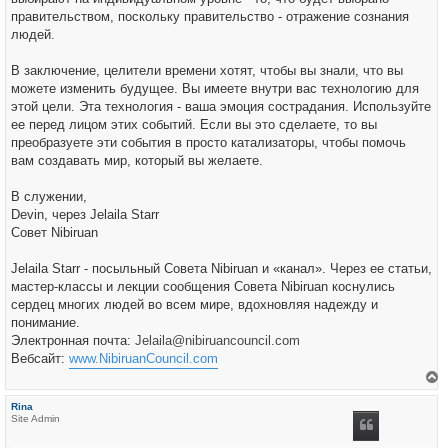
правительством, поскольку правительство - отражение сознания
людей.
В заключение, целители времени хотят, чтобы вы знали, что вы
можете изменить будущее. Вы имеете внутри вас технологию для
этой цели. Эта технология - ваша эмоция сострадания. Используйте
ее перед лицом этих событий. Если вы это сделаете, то вы
преобразуете эти события в просто катализаторы, чтобы помочь
вам создавать мир, который вы желаете.
В служении,
Devin, через Jelaila Starr
Совет Nibiruan
Jelaila Starr - посыльный Совета Nibiruan и «канал». Через ее статьи,
мастер-классы и лекции сообщения Совета Nibiruan коснулись
сердец многих людей во всем мире, вдохновляя надежду и
понимание.
Электронная почта:
Jelaila@nibiruancouncil.com
Вебсайт:
www.NibiruanCouncil.com
е
р
Rina
н
Site Admin
у
т
ь