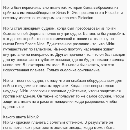
Nibiru был первоначально планетой, которая была выброшена из
орбиты с имплозией/взрывом Sirius B. Это привело его в Pleiades и
поэтому известно некоторым как планета Pleiadian.
Nibiru стал звездным судном, когда был преобразован из почти
безжизненной формы в полое внутри судно. Вы могли бы уподобить
это до некоторой степени космической станции на телешоу по
имени Deep Space Nine. Единственное различие - то, что Nibiru
путешествует по галактике. Именно поэтому население живет
внутри, а не на поверхности. Другая причина - то, что он был создан
для путешествия в глубоком космосе, где не будет никакого солнца
много лет. В некотором смысле, Вы могли бы сказать, что это -
искусственная планета. Только оболочка оригинальна.
Nibiru – военное судно, потому что он снабжен оборудованием для
войны с судами и тяжелым оружием. Когда переговоры терпят
неудачу, Nibiru способен к военным действиям, чтобы защититься
против нападения. Он также использует то же самое оружие, чтобы
защитить планеты и расы от нападения когда разрешено, чтобы
сделать так.
Какого цвета Nibiru?
Nibiru - красная планета с золотым оттенком. В результате он
появляется как яркая желто-золотая звезда, когда может быть