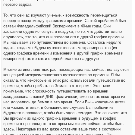
первого вздоха.
То, что сейчас изучают ученые, - возможность перемещаться
вперед и назад между графиками времени. С этой проблемой был
связан Филадельфийский Эксперимент в 40-ые годы. Они
заставили судно исчезнуть в воздухе, но то, что действительно
случилось, это то, что они послали его в другой график времени.
Мы называем это путешествием во времени. Осталось недолго
ждать, когда мы будем путешествовать межразмерностно (из
одного графика времени и измерения в другой график времени и
измерение) так же как и с одной планеты на другую.
Многие из инопланетных рас, посещающих нас сейчас, пользуются
концепцией межразмерностного путешествия во времени. Я бы
сказала, что некоторые из этих рас использовали путешествие во
времени, чтобы прибыть на Землю в это время. Это - мое
понимание, что способность путешествовать во времени
закодирована в нашей ДНК, фактически, именно так некоторые из
нас добрались до Земли в это время. Если Вы – «звездное дитя»
или «заместитель», в большинстве случаев Вы прибыли из
будущего в прошлое, чтобы быть здесь сегодня. Это означает, что
Вы прибыли из одного графика времени в будущем в график
времени в прошлом,тот, в котором мы живем сейчас, чтобы быть
здесь. Некоторые из вас даже оставили ваше тело в состоянии
стазиса и спроектировали ваше сознание в тело здесь. Эта