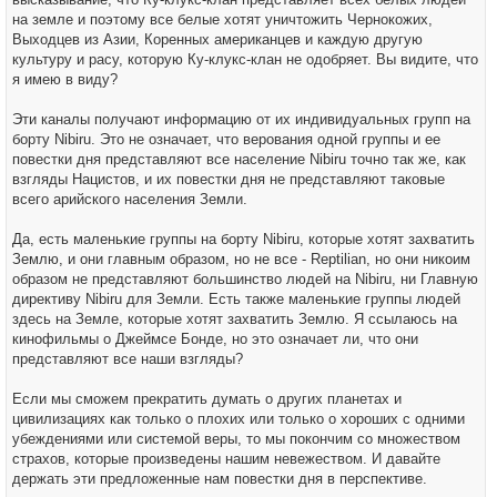
на земле и поэтому все белые хотят уничтожить Чернокожих,
Выходцев из Азии, Коренных американцев и каждую другую
культуру и расу, которую Ку-клукс-клан не одобряет. Вы видите, что
я имею в виду?
Эти каналы получают информацию от их индивидуальных групп на
борту Nibiru. Это не означает, что верования одной группы и ее
повестки дня представляют все население Nibiru точно так же, как
взгляды Нацистов, и их повестки дня не представляют таковые
всего арийского населения Земли.
Да, есть маленькие группы на борту Nibiru, которые хотят захватить
Землю, и они главным образом, но не все - Reptilian, но они никоим
образом не представляют большинство людей на Nibiru, ни Главную
директиву Nibiru для Земли. Есть также маленькие группы людей
здесь на Земле, которые хотят захватить Землю. Я ссылаюсь на
кинофильмы о Джеймсе Бонде, но это означает ли, что они
представляют все наши взгляды?
Если мы сможем прекратить думать о других планетах и
цивилизациях как только о плохих или только о хороших с одними
убеждениями или системой веры, то мы покончим со множеством
страхов, которые произведены нашим невежеством. И давайте
держать эти предложенные нам повестки дня в перспективе.