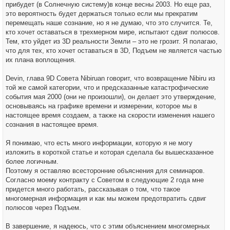
прибудет (в Солнечную систему)в конце весны 2003. Но еще раз,
это вероятность будет держаться только если мы прекратим
перемещать наше сознание, но я не думаю, что это случится. Те,
кто хочет оставаться в трехмерном мире, испытают сдвиг полюсов.
Тем, кто уйдет из 3D реальности Земли – это не грозит. Я полагаю,
что для тех, кто хочет оставаться в 3D, Подъем не является частью
их плана воплощения.
Devin, глава 9D Совета Nibiruan говорит, что возвращение Nibiru из
той же самой категории, что и предсказанные катастрофические
события мая 2000 (они не произошли), он делает это утверждение,
основываясь на графике времени и измерении, которое мы в
настоящее время создаем, а также на скорости изменения нашего
сознания в настоящее время.
Я понимаю, что есть много информации, которую я не могу
изложить в короткой статье и которая сделала бы вышесказанное
более логичным.
Поэтому я оставляю всесторонние объяснения для семинаров.
Согласно моему контракту с Советом в следующие 2 года мне
придется много работать, рассказывая о том, что такое
многомерная информация и как мы можем предотвратить сдвиг
полюсов через Подъем.
В завершение, я надеюсь, что с этим объяснением многомерных