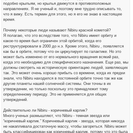
подобно крыльям, но крылья движутся в противоположных
направлениях. Я не ученый и, поэтому мне трудно описывать то,
что я вижу. Есть термин для этого, но я его не знаю в настоящее
время.
Почему некоторые люди называют Nibiru красной кометой?
Я полагаю, что это вследствие того, что Nibiru имеет орбиту и
какое-то время был ограничен этой орбитой, когда его
реструктурировали в 2000 до н.э. Кроме этого, Nibiru , появляется
как бы в орбите, потому что он циркулирует по галактике. Но это
может быть изменено от его нормального вращения всякий раз,
когда это необходимо для специфического назначения. Еще раз, мы
должны смотреть на историческую ориентацию людей, заявляющих
так. Это может очень хорошо прибыть со времени, когда их предки
знали, что Nibiru находился в постоянной орбите точно так же как
другие планеты нашей солнечной системы. Они точны в их
утверждении, но только поскольку это принадлежит тому
определенному периоду. Это не применяется для общих
утверждений.
Действительно ли Nibiru - коричневый карлик?
Много ученых размышляют, что Nibiru - темная звезда или
“коричневый карлик.” Коричневый карлик - звезда, которая никогда
не накапливала достаточную массу, чтобы загореться. Nibiru может
быть классифицирован как коричневый карлик, потому что это была