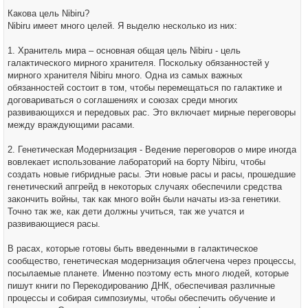
Какова цель Nibiru?
Nibiru имеет много целей. Я выделю несколько из них:
1. Хранитель мира – основная общая цель Nibiru - цель
галактического мирного хранителя. Поскольку обязанностей у
мирного хранителя Nibiru много. Одна из самых важных
обязанностей состоит в том, чтобы перемещаться по галактике и
договариваться о соглашениях и союзах среди многих
развивающихся и передовых рас. Это включает мирные переговоры
между враждующими расами.
2. Генетическая Модернизация - Ведение переговоров о мире иногда
вовлекает использование лабораторий на борту Nibiru, чтобы
создать новые гибридные расы. Эти новые расы и расы, прошедшие
генетический апгрейд в некоторых случаях обеспечили средства
закончить войны, так как много войн были начаты из-за генетики.
Точно так же, как дети должны учиться, так же учатся и
развивающиеся расы.
В расах, которые готовы быть введенными в галактическое
сообщество, генетическая модернизация облегчена через процессы,
посылаемые планете. Именно поэтому есть много людей, которые
пишут книги по Перекодированию ДНК, обеспечивая различные
процессы и собирая симпозиумы, чтобы обеспечить обучение и