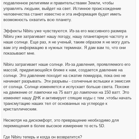
подавленное религиями и правительствами Земли, чтобы
управлять людьми, выйдет на свет. Истинное происхождение
человечества станет известно и эта информация будет иметь
возможность охватить всю планету.
Эффекты Nibiru уже чувствуются. Из-за его массивного размера
Nibiru уже затрагивает нашу погоду, нашу планетарную частоту и
наше солнце. Еще раз, я не ученый, таким образом я не могу дать
вам эту информацию в нужных терминах. Я дам вам то, что они
показывают мне.
Nibiru затрагивает наше солнце. Из-за давления, проявляемого его
массой, придвигающейся ближе к нам, создается давление на
солнце. Это давление походит на сжатие помидора, пока оно не
начинает разрывать. Эти разрывы - солнечные вспышки и эмиссия
от солнца. Солнце изменяется и испускает больше света. Похоже
на движение от лампочки на 75 ватт до лампочки на 150 ватт. Это
изменяет нашу ДНК и активирует спящие коды с тем ,чтобы начать
трансмутацию наших тел от основанных на углероде к
кристаллическим.
Несмотря на дискомфорт, это превращение необходимо для
перемещения в более высокое измерение то есть 5D.
Где Nibiru теперь и когда он возвратится?