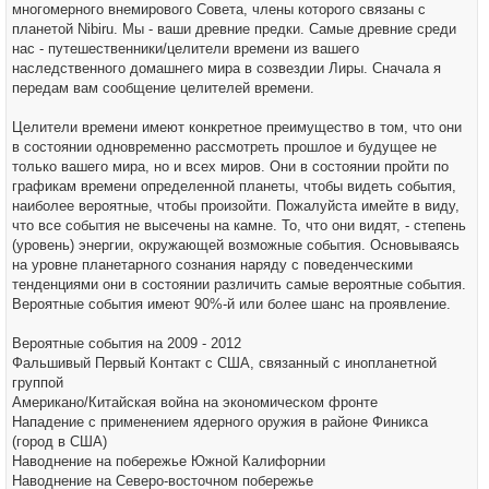
многомерного внемирового Совета, члены которого связаны с
планетой Nibiru. Мы - ваши древние предки. Самые древние среди
нас - путешественники/целители времени из вашего
наследственного домашнего мира в созвездии Лиры. Сначала я
передам вам сообщение целителей времени.
Целители времени имеют конкретное преимущество в том, что они
в состоянии одновременно рассмотреть прошлое и будущее не
только вашего мира, но и всех миров. Они в состоянии пройти по
графикам времени определенной планеты, чтобы видеть события,
наиболее вероятные, чтобы произойти. Пожалуйста имейте в виду,
что все события не высечены на камне. То, что они видят, - степень
(уровень) энергии, окружающей возможные события. Основываясь
на уровне планетарного сознания наряду с поведенческими
тенденциями они в состоянии различить самые вероятные события.
Вероятные события имеют 90%-й или более шанс на проявление.
Вероятные события на 2009 - 2012
Фальшивый Первый Контакт с США, связанный с инопланетной
группой
Американо/Китайская война на экономическом фронте
Нападение с применением ядерного оружия в районе Финикса
(город в США)
Наводнение на побережье Южной Калифорнии
Наводнение на Северо-восточном побережье