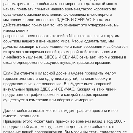
рассматривать все события многомерно и тогда каждый может
начать понимать события нашего времени,такого короткого по
сравнению с жизнью вселенной. Основанием многомерного
мышления является понятие ЗДЕСЬ И СЕЙЧАС. Когда мы
действительно понимаем то, что означает это утверждение, мы
имеем ключ к
разрешению всех несоответствий о Nibiru так же, как и к другим
событиям нашего и вне нашего мира. Чтобы сделать так, мы
должны расширить наше мышление и наши верования и выбираться
из круглого аквариума нашей трехмерной действительности и
линейного мышления. ЗДЕСЬ И СЕЙЧАС означает, что мы живем в
океане одновременно сосуществующих графиков времени.
Если Вы станете к классной доске и будете проводить мелом
горизонтальные линии одну ниже другой, начиная сверху и
продолжая вниз к ее основанию, Вы будете иметь хороший
визуальный пример ЗДЕСЬ И СЕЙЧАС. Каждая из этих линий
представляет график времени, и каждый график времени
существует в измерении или обертоне измерения.
Далее, события имеют место в каждом графике времени и все
вместе - реальность.
Примером этого может быть прыжок во времени назад в год 1860 к
определенной дате, месту, времени дня в такое событие, как
рождение вашей прапрабабушки. Вы могли бы стать свидетелем ее