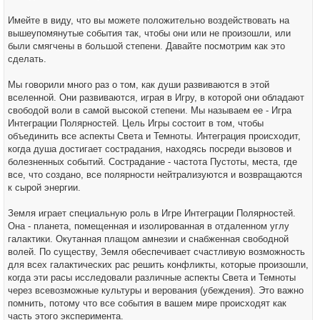
Имейте в виду, что вы можете положительно воздействовать на
вышеупомянутые события так, чтобы они или не произошли, или
были смягчены в большой степени. Давайте посмотрим как это
сделать.
Мы говорили много раз о том, как души развиваются в этой
вселенной. Они развиваются, играя в Игру, в которой они обладают
свободой воли в самой высокой степени. Мы называем ее - Игра
Интеграции Полярностей. Цель Игры состоит в том, чтобы
объединить все аспекты Света и Темноты. Интеграция происходит,
когда душа достигает сострадания, находясь посреди вызовов и
болезненных событий. Сострадание - частота Пустоты, места, где
все, что создано, все полярности нейтрализуются и возвращаются
к сырой энергии.
Земля играет специальную роль в Игре Интеграции Полярностей.
Она - планета, помещенная и изолированная в отдаленном углу
галактики. Окутанная плащом амнезии и снабженная свободной
волей. По существу, Земля обеспечивает счастливую возможность
для всех галактических рас решить конфликты, которые произошли,
когда эти расы исследовали различные аспекты Света и Темноты
через всевозможные культуры и верования (убеждения). Это важно
помнить, потому что все события в вашем мире происходят как
часть этого эксперимента.