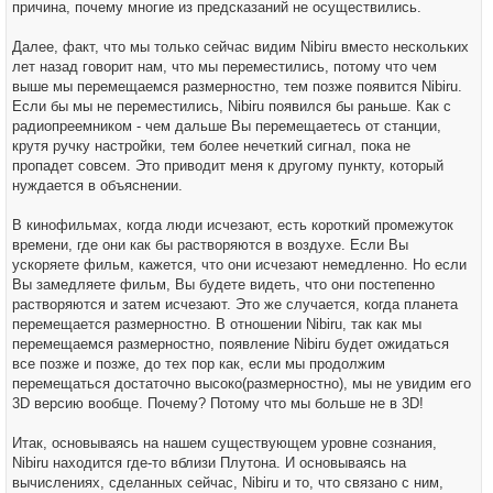
причина, почему многие из предсказаний не осуществились.
Далее, факт, что мы только сейчас видим Nibiru вместо нескольких
лет назад говорит нам, что мы переместились, потому что чем
выше мы перемещаемся размерностно, тем позже появится Nibiru.
Если бы мы не переместились, Nibiru появился бы раньше. Как с
радиопреемником - чем дальше Вы перемещаетесь от станции,
крутя ручку настройки, тем более нечеткий сигнал, пока не
пропадет совсем. Это приводит меня к другому пункту, который
нуждается в объяснении.
В кинофильмах, когда люди исчезают, есть короткий промежуток
времени, где они как бы растворяются в воздухе. Если Вы
ускоряете фильм, кажется, что они исчезают немедленно. Но если
Вы замедляете фильм, Вы будете видеть, что они постепенно
растворяются и затем исчезают. Это же случается, когда планета
перемещается размерностно. В отношении Nibiru, так как мы
перемещаемся размерностно, появление Nibiru будет ожидаться
все позже и позже, до тех пор как, если мы продолжим
перемещаться достаточно высоко(размерностно), мы не увидим его
3D версию вообще. Почему? Потому что мы больше не в 3D!
Итак, основываясь на нашем существующем уровне сознания,
Nibiru находится где-то вблизи Плутона. И основываясь на
вычислениях, сделанных сейчас, Nibiru и то, что связано с ним,