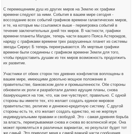
С перемещением душ из других миров на Землю их графики
времени следуют за ними. События в вашем мире сегодня -
воссоздание всех событий графиков времени галактических миров,
и те, на которые мы ссылаемся выше - переигровка событий в
течение заключительных дней тех миров. В частности, графики
времени планеты Малдек, теперь части вашего Пояса Астероидов,
наряду с графиками времени трех разрушенных планет из системы
звезды Сириус Б теперь переигрываются. Их мертвые графики
времени были соединены с графиком времени Земли для того,
чтобы предоставить душам из тех миров возможность продолжить
их развитие.
Участники от обеих сторон тех древних конфликтов воплощены в
вашем мире, имеющими довольно мощное положение в
правительстве, банковском деле и промышленности. Обе стороны
обновили их роли и разработали далеко идущие планы, снова
базирующиеся на том, что, как они чувствуют, правильно. С одной
стороны вы имеете тех, кто желает создать единое мировое
правительство, религию и денежно-кредитную систему. С другой
стороны есть те, кто желает создать единство, но не жертвуя
индивидуальными правами и свободой. Это - самая древняя борьба
за власть, переигрываемая снова и снова во вселенской игре. Она
может проявляться в различных вариантах, но результат будет тот
же самый. Это приводит меня к самой важной части сообщения