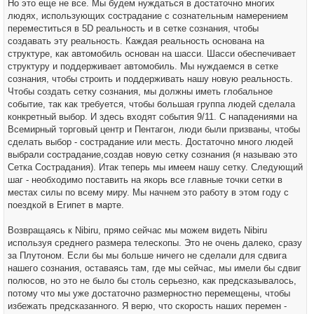
Но это еще не все. Мы будем нуждаться в достаточно многих
людях, использующих сострадание с сознательным намерением
переместиться в 5D реальность и в сетке сознания, чтобы
создавать эту реальность. Каждая реальность основана на
структуре, как автомобиль основан на шасси. Шасси обеспечивает
структуру и поддерживает автомобиль. Мы нуждаемся в сетке
сознания, чтобы строить и поддерживать нашу новую реальность.
Чтобы создать сетку сознания, мы должны иметь глобальное
событие, так как требуется, чтобы большая группа людей сделала
конкретный выбор. И здесь входят события 9/11. С нападениями на
Всемирный торговый центр и Пентагон, люди были призваны, чтобы
сделать выбор - сострадание или месть. Достаточно много людей
выбрали сострадание,создав новую сетку сознания (я называю это
Сетка Сострадания). Итак теперь мы имеем нашу сетку. Следующий
шаг - необходимо поставить на якорь все главные точки сетки в
местах силы по всему миру. Мы начнем это работу в этом году с
поездкой в Египет в марте.
Возвращаясь к Nibiru, прямо сейчас мы можем видеть Nibiru
используя среднего размера телескопы. Это не очень далеко, сразу
за Плутоном. Если бы мы больше ничего не сделали для сдвига
нашего сознания, оставаясь там, где мы сейчас, мы имели бы сдвиг
полюсов, но это не было бы столь серьезно, как предсказывалось,
потому что мы уже достаточно размерностно перемещены, чтобы
избежать предсказанного. Я верю, что скорость наших перемен -