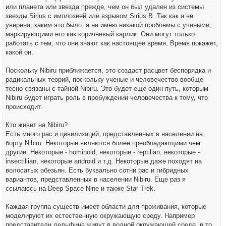
или планета или звезда прежде, чем он был удален из системы
звезды Sirius с имплозией или взрывом Sirius B. Так как я не
уверена, каким это было, я не имею никакой проблемы с учеными,
маркирующими его как коричневый карлик. Они могут только
работать с тем, что они знают как настоящее время. Время покажет,
какой он.
Поскольку Nibiru приближается, это создаст расцвет беспорядка и
радикальных теорий, поскольку ученые и человечество вообще
тесно связаны с тайной Nibiru. Это будет еще один путь, которым
Nibiru будет играть роль в пробуждении человечества к тому, что
происходит.
Кто живет на Nibiru?
Есть много рас и цивилизаций, представленных в населении на
борту Nibiru. Некоторые являются более преобладающими чем
другие. Некоторые - hominoid, некоторые - reptilian, некоторые -
insectillian, некоторые android и т.д. Некоторые даже походят на
волосатых обезьян. Есть буквально сотни рас и гибридных
вариантов, представленных в населении Nibiru. Еще раз я
ссылаюсь на Deep Space Nine и также Star Trek.
Каждая группа существ имеет области для проживания, которые
моделируют их естественную окружающую среду. Например
представители дельфина живут в водной окружающей среде, в то