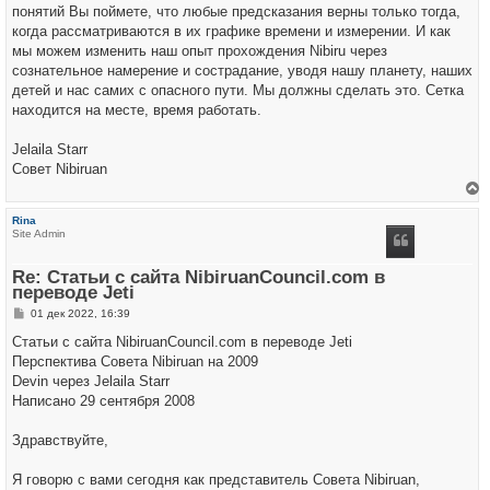
понятий Вы поймете, что любые предсказания верны только тогда,
когда рассматриваются в их графике времени и измерении. И как
мы можем изменить наш опыт прохождения Nibiru через
сознательное намерение и сострадание, уводя нашу планету, наших
детей и нас самих с опасного пути. Мы должны сделать это. Сетка
находится на месте, время работать.
Jelaila Starr
Совет Nibiruan
е
р
Rina
н
Site Admin
у
т
ь
Re: Статьи с сайта NibiruanCouncil.com в
с
переводе Jeti
я
к
С
01 дек 2022, 16:39
н
о
а
о
Статьи с сайта NibiruanCouncil.com в переводе Jeti
ч
б
а
Перспектива Совета Nibiruan на 2009
щ
л
е
Devin через Jelaila Starr
у
н
Написано 29 сентября 2008
и
е
Здравствуйте,
Я говорю с вами сегодня как представитель Совета Nibiruan,