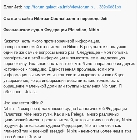
щ
е
Блог Jeti:
http://forum.galactika.info/viewforum.p ... 389b6d81bb
н
и
е
Статьи с сайта NibiruanCouncil.com в переводе Jeti
Флагманское судно Федерации Pleiadian, Nibiru
Кажется, есть много противоречивой информации,
распространяемой относительно Nibiru. В результате я получаю
одни те же самые вопросы много раз. Следующее - моя попытка
разобраться в этой информации и поместить ее в надлежащую
перспективу. Большая часть из того, что было направлено из других
источников - правдиво. Единственная проблема, если эта
информация вынимается из контекста и выражается как общее
утверждение, когда информация действительно только есть
обращение маленькой доли или группы населения Nibiruan. Я
объясню... Jelaila
Что является Nibiru?
Nibiru - 4-хмерное флагманское судно Галактической Федерации
Галактики Млечного пути. Как и на Pelegai, много различных
цивилизаций имеют представителей, которые живут на борту Nibiru.
Будучи флагманским судном Федерации, Nibiru является как
планетой так и военной звездой. Nibiru - немногим более чем в три
раза больше Земли.