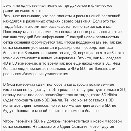
Земля не единственная планета, где духовное и физическое
развитие имеет место.
Это - мое понимание, что все планеты и расы в нашей вселенной
находятся в различных стадиях своего развития. Если это так,
тогда Nibiru и его жители развиваются точно так же как и мы.
Поскольку мы развиваемся, мы создаем новые реальности, такие
как наш текущий Век информации. С каждой новой реальностью
сетка сознания формируется так, чтобы поддерживать ее. Так как
сетка сознания усиливается и расширяется посредством все
большего и большего количества людей, верящих во что-либо, это
что-либо становится новым измерением. Это - то, как мы создаем
4D и 5D измерение, в то время как все еще находимся в 3D. Чем
больше люди принимают реальности 4D и 5D, тем больше эти
реальности/измерения усиливаются.
В 5-ом измерении сдвиг полюсов и катастрофические земные
изменения не существуют. Эта реальность существует только в 3D,
потому сдвиг полюсов произойдет только тогда, когда 3D Nibiru
будет проходить мимо 3D Земли. Те, кто хочет остаться в 3D,
испытают сдвиг полюсов, но те, кто желает двигаться в 5D, не
будут. Позвольте мне объяснить это немного больше.
Чтобы перейти в 5D, мы должны переместиться к новой массовой
сетке сознания. Я называю это Сдвиг Сознания и это - другая