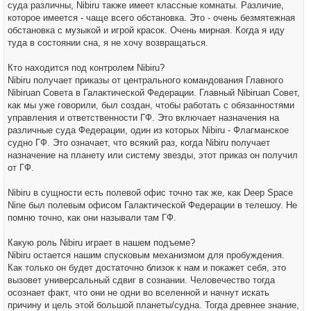
суда различны, Nibiru также имеет классные комнаты. Различие,
которое имеется - чаще всего обстановка. Это - очень безмятежная
обстановка с музыкой и игрой красок. Очень мирная. Когда я иду
туда в состоянии сна, я не хочу возвращаться.
Кто находится под контролем Nibiru?
Nibiru получает приказы от центрального командования Главного
Nibiruan Совета в Галактической Федерации. Главный Nibiruan Совет,
как мы уже говорили, был создан, чтобы работать с обязанностями
управления и ответственности ГФ. Это включает назначения на
различные суда Федерации, один из которых Nibiru - Флагманское
судно ГФ. Это означает, что всякий раз, когда Nibiru получает
назначение на планету или систему звезды, этот приказ он получил
от ГФ.
Nibiru в сущности есть полевой офис точно так же, как Deep Space
Nine был полевым офисом Галактической Федерации в телешоу. Не
помню точно, как они называли там ГФ.
Какую роль Nibiru играет в нашем подъеме?
Nibiru остается нашим спусковым механизмом для пробуждения.
Как только он будет достаточно близок к нам и покажет себя, это
вызовет универсальный сдвиг в сознании. Человечество тогда
осознает факт, что они не одни во вселенной и начнут искать
причину и цель этой большой планеты/судна. Тогда древнее знание,