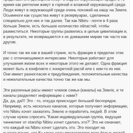
время как рептилии живут в горячей и влажной окружающей среде.
Люди живут в окружающей среде очень похожей на нашу на Земле.
Осьминоги как существа живут в резервуарах, сделанных
специально для них и так далее. Так как Nibiru - почти в 4 раза
больше Земли, есть большое количество областей, чтобы
разместиться. Некоторые группы развились в целые цивилизации и,
в результате, не возвращаются к их домашним мирам так часто как
другие.
И точно так же как в вашей стране, есть фракции в пределах этих
рас с отличающимися интересами. Некоторые работают для
улучшения жизни всех и некоторые этого не делают. Одна фракция
может быть в конфликте с конкретной расой или с кем-то из нее.
Они имеют разногласия и предубеждения, положительные качества
и нежелательные качества точно так же как мы.
Эти различные расы имеют членов семьи (каналы) на Земле, и те
каналы разделяют информацию с нами?
Да, да, да!!! Это - то, откуда происходит большой беспорядок.
Например, есть несколько каналов, которые получают информацию,
что Nibiru хочет захватить Землю и поработить людей. В этом
случае нужно спросить “Какая индивидуальная группа, ведущая
ченнелинг от starship Nibiru хочет сделать это?” Это не означает,
что каждый на Nibiru хочет сделать это. Это походит на
высказывание, что Ку-клукс-клан представляет всех белых людей