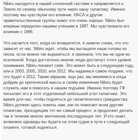
Nibiru находится в нашей солнечной системе и направляется к
Земле по своему обычному пути через нашу галактику. Именно
поэтому мы чувствуем его влияние. НАСА и другие
правительственные группы знают это очень хорошо. Nibiru был
впервые определен нашими учеными в 1987. Мы чувствовали его
влияние с 1996.
Что касается того, когда он возвратится, я заявлю снова, что это
зависит от нас. Nibiru ждет, чтобы мы вытащили наши головы из
песка, если можно так выразиться, и признали, что мы не одни во
вселенной. Когда достаточно многие люди достигнут этого уровня
понимания, Nibiru покажет себя. Это может быть в следующем году,
или в 2003, 2005, 2010, или 2012. Мы надеемся самое позднее, что
это будет к 2012. Таким образом, еще раз, мы меняемся и когда
дойдем до критической массы в своем изменении Nibiru будет
служить нам и помогать в нашем подъеме. Именно поэтому ГФ
посылает его в этот отдаленный небольшой угол галактики. Это
время для нас, чтобы подняться до галактического гражданства.
Nibiru должен здесь помочь нам, как он помогает всем другим
планетам, проходящим тот же самый процесс, и продолжит делать
так в течение многих миллионов последующих лет. И кто знает,
возможно однажды вы будете на этом судне в пути к следующей
планете, готовой подняться.