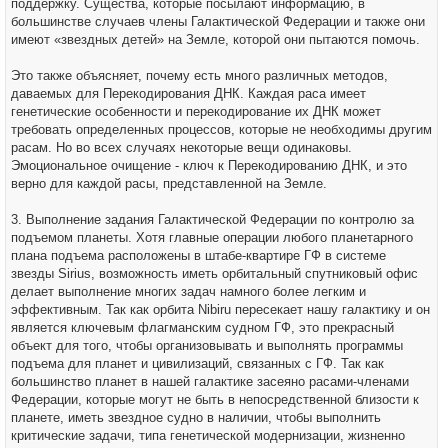
поддержку. Существа, которые посылают информацию, в
большинстве случаев члены Галактической Федерации и также они
имеют «звездных детей» на Земле, которой они пытаются помочь.
Это также объясняет, почему есть много различных методов,
даваемых для Перекодирования ДНК. Каждая раса имеет
генетические особенности и перекодирование их ДНК может
требовать определенных процессов, которые не необходимы другим
расам. Но во всех случаях некоторые вещи одинаковы.
Эмоциональное очищение - ключ к Перекодированию ДНК, и это
верно для каждой расы, представленной на Земле.
3. Выполнение задания Галактической Федерации по контролю за
подъемом планеты. Хотя главные операции любого планетарного
плана подъема расположены в штабе-квартире ГФ в системе
звезды Sirius, возможность иметь орбитальный спутниковый офис
делает выполнение многих задач намного более легким и
эффективным. Так как орбита Nibiru пересекает нашу галактику и он
является ключевым флагманским судном ГФ, это прекрасный
объект для того, чтобы организовывать и выполнять программы
подъема для планет и цивилизаций, связанных с ГФ. Так как
большинство планет в нашей галактике засеяно расами-членами
Федерации, которые могут не быть в непосредственной близости к
планете, иметь звездное судно в наличии, чтобы выполнить
критические задачи, типа генетической модернизации, жизненно