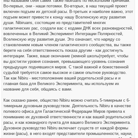
Мы называем себя самих также Nibiruans по нескольким причинам.
Во-первых, они - наши потомки. Во-вторых, в наш текущий проект
включен подъем их детской расы. В-третьих и наиболее важно, этот
подъем может привести к концу нашу Вселенскую игру развития
души. Nibiruans, состоящие из представителей многих
галактических рас, создали вас с кодами ДНК всех разновидностей,
вовлеченных в Великий Эксперимент Интеграции Полярностей,
Вселенскую игру развития души. Это означает, что наряду со
становлением новым членом галактического сообщества, вы также
берете на себя ответственность показа другим - как достигнуть
интеграции. Также, ваше окончание (земной школы)требует, чтобы
вы достигли уровня сознания, превышающего уровень сознания
предыдущих поднявшихся миров. С такой важной и божественной
судьбой требуется самое высокое и самое опытное руководство.
Так как Nibiru - местоположение вашей родительской расы и и
главная база для Великого Эксперимента, мы используем их
название для себя, общаясь с вами.
Как сказано ранее, общество Nibiru можно считать 5-тимерным с 6-
тимерным духовным руководством. Деятельность Nibiru в качестве
полевого офиса для Галактической Федерации Миров привела к
пониманию их духовной ответственности и как вашей родительской
расы, и как командного пункта для вашего Великого Эксперимента.
Духовное руководство Nibiru включает существ от каждой формы
жизни (расы), в него входят представители промышленности, науки,