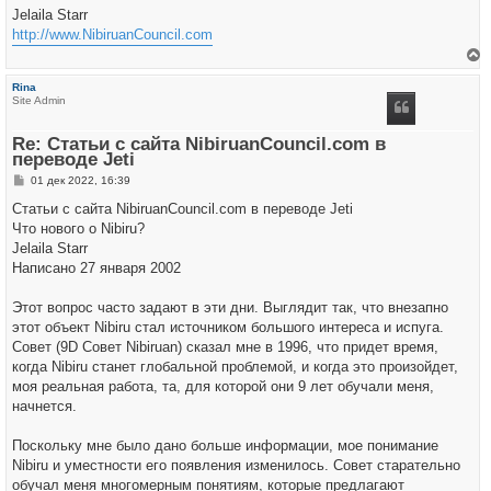
Jelaila Starr
http://www.NibiruanCouncil.com
е
р
Rina
н
Site Admin
у
т
ь
Re: Статьи с сайта NibiruanCouncil.com в
с
переводе Jeti
я
к
С
01 дек 2022, 16:39
н
о
а
о
Статьи с сайта NibiruanCouncil.com в переводе Jeti
ч
б
а
Что нового о Nibiru?
щ
л
е
Jelaila Starr
у
н
Написано 27 января 2002
и
е
Этот вопрос часто задают в эти дни. Выглядит так, что внезапно
этот объект Nibiru стал источником большого интереса и испуга.
Совет (9D Совет Nibiruan) сказал мне в 1996, что придет время,
когда Nibiru станет глобальной проблемой, и когда это произойдет,
моя реальная работа, та, для которой они 9 лет обучали меня,
начнется.
Поскольку мне было дано больше информации, мое понимание
Nibiru и уместности его появления изменилось. Совет старательно
обучал меня многомерным понятиям, которые предлагают