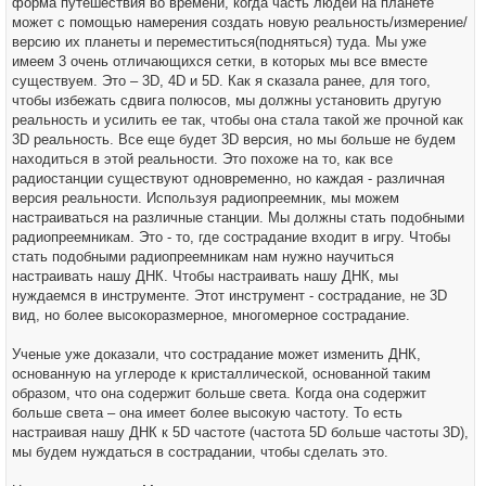
форма путешествия во времени, когда часть людей на планете
может с помощью намерения создать новую реальность/измерение/
версию их планеты и переместиться(подняться) туда. Мы уже
имеем 3 очень отличающихся сетки, в которых мы все вместе
существуем. Это – 3D, 4D и 5D. Как я сказала ранее, для того,
чтобы избежать сдвига полюсов, мы должны установить другую
реальность и усилить ее так, чтобы она стала такой же прочной как
3D реальность. Все еще будет 3D версия, но мы больше не будем
находиться в этой реальности. Это похоже на то, как все
радиостанции существуют одновременно, но каждая - различная
версия реальности. Используя радиопреемник, мы можем
настраиваться на различные станции. Мы должны стать подобными
радиопреемникам. Это - то, где сострадание входит в игру. Чтобы
стать подобными радиопреемникам нам нужно научиться
настраивать нашу ДНК. Чтобы настраивать нашу ДНК, мы
нуждаемся в инструменте. Этот инструмент - сострадание, не 3D
вид, но более высокоразмерное, многомерное сострадание.
Ученые уже доказали, что сострадание может изменить ДНК,
основанную на углероде к кристаллической, основанной таким
образом, что она содержит больше света. Когда она содержит
больше света – она имеет более высокую частоту. То есть
настраивая нашу ДНК к 5D частоте (частота 5D больше частоты 3D),
мы будем нуждаться в сострадании, чтобы сделать это.