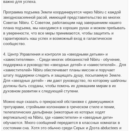
важно для успеха.
Программа подъема Земли координируется через Nibiru с каждой
звезднозасеянной расой, имеющей представительство во многих
Советах Nibiru. С Советом, работающим над завершением нашего
плана подъема, мы находимся в хороших руках и можем пребывать
в уверенности, что все меры принимаются, чтобы защитить и
гарантировать наш успех и возможный вход в галактическое
сообщество.
4. Центр Управления и контроля за «звездными детьми» и
«заместителями». - Среди многих обязанностей Nibiru - обучение,
поддержка и руководство «звездных детей» и «заместителей».. Для
«заместителей» Nibiru обеспечивает планы миссии и поручает
штату поддержки следить и защищать душу, посылаемую Земле.
Для «звездных детей» - им дают руководство, по которому шаблоны
должны быть созданы, чтобы помочь их домашним мирам в их
духовном развитии к следующей ступени.
Можно еще сказать о прекрасной обстановке с движущимися
тротуарами, стройными колоннами в греческом стиле и пении,
телепатических дельфинах (некоторые из которых ходят
вертикально) на Nibiru, где «заместители» и «звездные дети»
обучаются. Много сообщений передается в классных комнатах в
состоянии сна. Хотя это обычно среди Серых и Дзэта abductees и