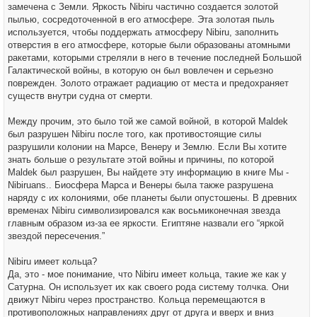
замечена с Земли. Яркость Nibiru частично создается золотой
пылью, сосредоточенной в его атмосфере. Эта золотая пыль
используется, чтобы поддержать атмосферу Nibiru, заполнить
отверстия в его атмосфере, которые были образованы атомными
ракетами, которыми стреляли в него в течение последней Большой
Галактической войны, в которую он был вовлечен и серьезно
поврежден. Золото отражает радиацию от места и предохраняет
существ внутри судна от смерти.
Между прочим, это было той же самой войной, в которой Maldek
был разрушен Nibiru после того, как противостоящие силы
разрушили колонии на Марсе, Венеру и Землю. Если Вы хотите
знать больше о результате этой войны и причины, по которой
Maldek был разрушен, Вы найдете эту информацию в книге Мы -
Nibiruans.. Биосфера Марса и Венеры была также разрушена
наряду с их колониями, обе планеты были опустошены. В древних
временах Nibiru символизировался как восьмиконечная звезда
главным образом из-за ее яркости. Египтяне назвали его “яркой
звездой пересечения.”
Nibiru имеет кольца?
Да, это - мое понимание, что Nibiru имеет кольца, такие же как у
Сатурна. Он использует их как своего рода систему толчка. Они
движут Nibiru через пространство. Кольца перемещаются в
противоположных направлениях друг от друга и вверх и вниз