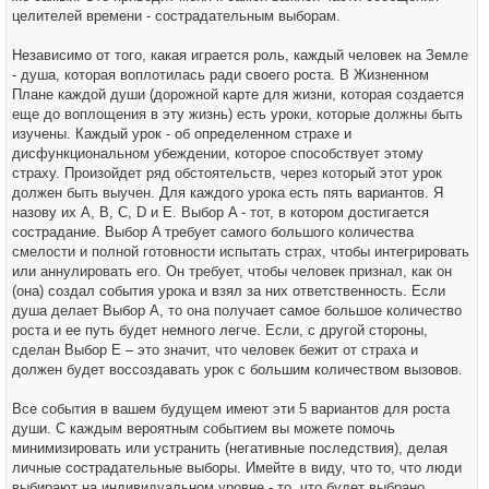
целителей времени - сострадательным выборам.
Независимо от того, какая играется роль, каждый человек на Земле
- душа, которая воплотилась ради своего роста. В Жизненном
Плане каждой души (дорожной карте для жизни, которая создается
еще до воплощения в эту жизнь) есть уроки, которые должны быть
изучены. Каждый урок - об определенном страхе и
дисфункциональном убеждении, которое способствует этому
страху. Произойдет ряд обстоятельств, через который этот урок
должен быть выучен. Для каждого урока есть пять вариантов. Я
назову их A, B, C, D и E. Выбор A - тот, в котором достигается
сострадание. Выбор A требует самого большого количества
смелости и полной готовности испытать страх, чтобы интегрировать
или аннулировать его. Он требует, чтобы человек признал, как он
(она) создал события урока и взял за них ответственность. Если
душа делает Выбор А, то она получает самое большое количество
роста и ее путь будет немного легче. Если, с другой стороны,
сделан Выбор E – это значит, что человек бежит от страха и
должен будет воссоздавать урок с большим количеством вызовов.
Все события в вашем будущем имеют эти 5 вариантов для роста
души. С каждым вероятным событием вы можете помочь
минимизировать или устранить (негативные последствия), делая
личные сострадательные выборы. Имейте в виду, что то, что люди
выбирают на индивидуальном уровне - то, что будет выбрано