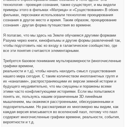
технология - проекция сознания, также существует, и мы видели
примеры этого в фильмах «Матрица» и «Существование».В обоих
фильмах, персонажи использовали технологию проецирования
сознания в другое место и время. Таким образом, проецирование
сознания - другая форма путешествия во времени.
Я полагаю, что мы здесь на Земле обучаемся другими формами
Разума через книги, кинофильмы и другие формы развлечений так,
чтобы подготовить нас ко входу в галактическое сообщество, где
все эти понятия считаются элементарными.
Требуется базовое понимание мультиразмерности (многочисленные
графики времени,
реальности и т.д), чтобы начать находить смысл существования
нашего мира сегодня. С таким количеством инопланетных групп и
их «каналами», распространяющими их версии земной истории и
будущего неудивительно, что мы смущены и поражены всеми
этими часто конфликтующими историями. Если мы попытаемся
понять их, пользуясь нашим ограниченным 3D линейным
мышлением, мы окажемся расстроенными, обескураженными и
подозрительными. Но рассматривая их многомерно мы видим, как
каждая версия вписывается во вселенский пазл, потому что пазл
содержит многочисленные графики времени, реальности, события,
вероятности и т.д.