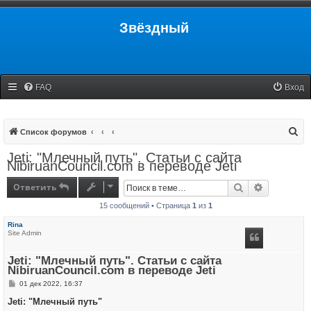
Звёздный
FAQ
Вход
П
Список форумов
о
Jeti: "Млечный путь". Статьи с сайта
NibiruanCouncil.com в переводе Jeti
и
с
Ответить
Поиск
Расширенн
к
15 сообщений • Страница
1
из
1
Rina
Site Admin
Jeti: "Млечный путь". Статьи с сайта
NibiruanCouncil.com в переводе Jeti
С
01 дек 2022, 16:37
о
о
Jeti: "Млечный путь"
б