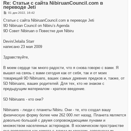
Re: Статьи с сайта NibiruanCouncil.com в
с
переводе Jeti
я
к
С
01 дек 2022, 16:42
н
о
а
о
Статьи с сайта NibiruanCouncil.com в переводе Jeti
ч
б
а
9D Nibiruan Council on Nibiru’s Agenda
щ
л
е
9D Совет Nibiruan о Повестке дня Nibiru
у
н
и
е
Devin/Jelaila Starr
написано 23 мая 2009
Здравствуйте,
В моем сердце так много радости, что я снова говорю с вами. Я
вышел на связь с вами сегодня как от себя, так и от моих
товарищей 9D Nibiruans, ваших самых древних предков и, также, от
5D Nibiruans, ваших родителей. Для тех, кто не знаком с
предыдущим материалом - краткое введение.
5D Nibiruans - кто они?
Nibiruans - люди с планеты Nibiru. Они - те, кто создал вашу
физическую форму более чем 262 000 лет назад. Планета является
довольно большой с двумя сопровождающими лунами и
множеством населенных астероидов. В космическом пространстве
она появляется как комета с длинным хвостом, заполненным