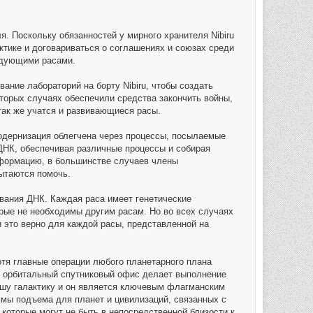
ля. Поскольку обязанностей у мирного хранителя Nibiru
ктике и договариваться о соглашениях и союзах среди
ждующими расами.
ание лабораторий на борту Nibiru, чтобы создать
торых случаях обеспечили средства закончить войны,
 так же учатся и развивающиеся расы.
модернизация облегчена через процессы, посылаемые
ДНК, обеспечивая различные процессы и собирая
нформацию, в большинстве случаев члены
пытаются помочь.
вания ДНК. Каждая раса имеет генетические
рые не необходимы другим расам. Но во всех случаях
 это верно для каждой расы, представленной на
тя главные операции любого планетарного плана
ть орбитальный спутниковый офис делает выполнение
нашу галактику и он является ключевым флагманским
ммы подъема для планет и цивилизаций, связанных с
 которые могут не быть в непосредственной близости к