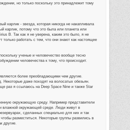
ерждении, но только поскольку это принадлежит тому
вый карлик - звезда, которая никогда не накапливала
ый карлик, потому что это была или планета или
ius B. Так как я не уверена, каким это было, я не
 только работать с тем, что они знают как настоящее
 поскольку ученые и человечество вообще тесно
пробуждении человечества к тому, что происходит.
е являются более преобладающими чем другие.
и т.д. Некоторые даже походят на волосатых обезьян.
Еще раз я ссылаюсь на Deep Space Nine и также Star
твенную окружающую среду. Например представители
 и влажной окружающей среде. Люди живут в
езервуарах, сделанных специально для них и так
й, чтобы разместиться. Некоторые группы развились в
к другие.