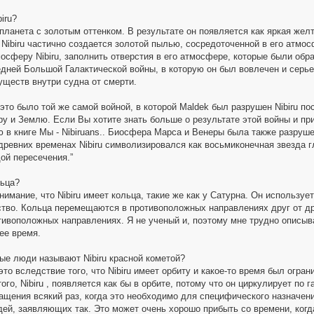
iru?
я планета с золотым оттенком. В результате он появляется как яркая жел
 Nibiru частично создается золотой пылью, сосредоточенной в его атмос
осферу Nibiru, заполнить отверстия в его атмосфере, которые были обр
едней Большой Галактической войны, в которую он был вовлечен и серье
уществ внутри судна от смерти.
это было той же самой войной, в которой Maldek был разрушен Nibiru по
ру и Землю. Если Вы хотите знать больше о результате этой войны и пр
 в книге Мы - Nibiruans.. Биосфера Марса и Венеры была также разруше
древних временах Nibiru символизировался как восьмиконечная звезда г
дой пересечения.”
льца?
онимание, что Nibiru имеет кольца, такие же как у Сатурна. Он используе
ство. Кольца перемещаются в противоположных направлениях друг от др
ивоположных направлениях. Я не ученый и, поэтому мне трудно описывать
ее время.
ые люди называют Nibiru красной кометой?
это вследствие того, что Nibiru имеет орбиту и какое-то время был огран
того, Nibiru , появляется как бы в орбите, потому что он циркулирует по 
ащения всякий раз, когда это необходимо для специфического назначен
ей, заявляющих так. Это может очень хорошо прибыть со времени, когда 