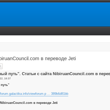
biruanCouncil.com в переводе Jeti
ск
Расширенный поиск
ный путь". Статьи с сайта NibiruanCouncil.com в перев
22, 16:37
 путь"
//forum.galactika.info/viewforum.p ... 389b6d81bb
 NibiruanCouncil.com в переводе Jeti