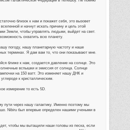
офисом Галактической Федерации в телешоу. Не помню
таточно близок к нам и покажет себя, это вызовет
 вселенной и начнут искать причину и цель этой
ами Земли, чтобы управлять людьми, выйдет на свет.
возможность охватить всю планету.
 нашу погоду, нашу планетарную частоту и наше
ных терминах. Я дам вам то, что они показывают мне.
ейся ближе к нам, создается давление на солнце. Это
 солнечные вспышки и эмиссия от солнца. Солнце
ампочки на 150 ватт. Это изменяет нашу ДНК и
 углероде к кристаллическим.
ое измерение то есть 5D.
му пути через нашу галактику. Именно поэтому мы
ошо. Nibiru был впервые определен нашими учеными в
u ждет, чтобы мы вытащили наши головы из песка, если