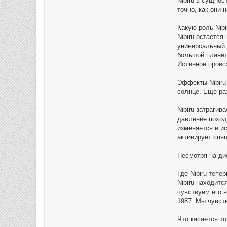
Nibiru в сущно
точно, как они 
Какую роль Nib
Nibiru остается
универсальный с
большой планет
Истинное проис
Эффекты Nibiru 
солнце. Еще ра
Nibiru затрагив
давление поход
изменяется и и
активирует спя
Несмотря на ди
Где Nibiru тепе
Nibiru находит
чувствуем его 
1987. Мы чувств
Что касается то