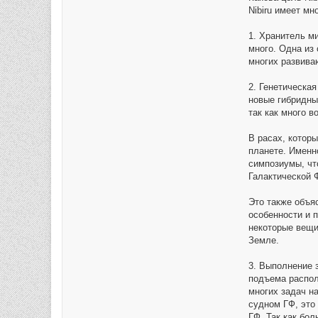
Nibiru имеет мн
1. Хранитель ми
много. Одна из
многих развива
2. Генетическая
новые гибридны
так как много в
В расах, котор
планете. Именн
симпозиумы, чт
Галактической 
Это также объя
особенности и 
некоторые вещи
Земле.
3. Выполнение 
подъема распол
многих задач н
судном ГФ, это
ГФ. Так как бо