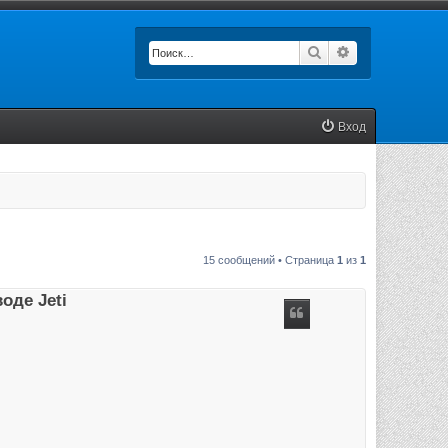
Поиск
Расширенный п
Вход
15 сообщений • Страница
1
из
1
оде Jeti