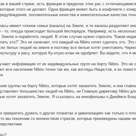
 как в вашей стране, есть фракции в пределах этих рас с отличающими
екоторые этого не делают. Одна фракция может быть в конфликте с конкр
предубеждения, положительные качества и нежелательные качества точно
расы имеют членов семьи (каналы) на Земле, и те каналы разделяют и
то - то, откуда происходит большой беспорядок. Например, есть несколь
ь Землю и поработить людей. В этом случае нужно спросить “Какая индив
елать это?” Это не означает, что каждый на Nibiru хочет сделать это. Эт
сех белых людей на земле и поэтому все белые хотят уничтожить Черно
ультуру и расу, которую Ку-клукс-клан не одобряет. Вы видите, что я 
чают информацию от их индивидуальных групп на борту Nibiru. Это не о
т все население Nibiru точно так же, как взгляды Нацистов, и их повес
и.
кие группы на борту Nibiru, которые хотят захватить Землю, и они главным
дставляют большинство людей на Nibiru, ни Главную директиву Nibiru д
рые хотят захватить Землю. Я ссылаюсь на кинофильмы о Джеймсе Бонде
 прекратить думать о других планетах и цивилизациях как только о пл
 то мы покончим со множеством страхов, которые произведены нашим н
перспективе.
iru?