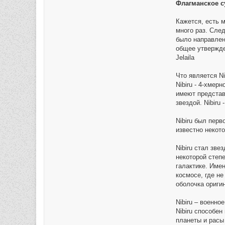
Флагманское су
Кажется, есть 
много раз. Сле
было направлен
общее утвержде
Jelaila
Что является Ni
Nibiru - 4-хмер
имеют представи
звездой. Nibiru
Nibiru был перв
известно некото
Nibiru стал зв
некоторой степе
галактике. Имен
космосе, где не
оболочка ориги
Nibiru – военн
Nibiru способе
планеты и расы 