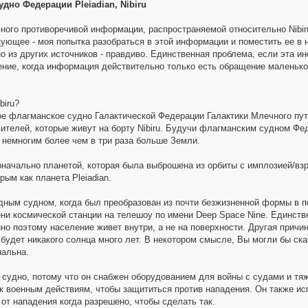
дно Федерации Pleiadian, Nibiru
много противоречивой информации, распространяемой относительно Nibir
дующее - моя попытка разобраться в этой информации и поместить ее в 
о из других источников - правдиво. Единственная проблема, если эта и
ние, когда информация действительно только есть обращение маленькой 
biru?
ное флагманское судно Галактической Федерации Галактики Млечного пути
телей, которые живут на борту Nibiru. Будучи флагманским судном Феде
 - немногим более чем в три раза больше Земли.
оначально планетой, которая была выброшена из орбиты с имплозией/взры
рым как планета Pleiadian.
ездным судном, когда был преобразован из почти безжизненной формы в п
ни космической станции на телешоу по имени Deep Space Nine. Единствен
но поэтому население живет внутри, а не на поверхности. Другая причин
 будет никакого солнца много лет. В некотором смысле, Вы могли бы сказ
нальна.
ое судно, потому что он снабжен оборудованием для войны с судами и тя
н к военным действиям, чтобы защититься против нападения. Он также ис
от нападения когда разрешено, чтобы сделать так.