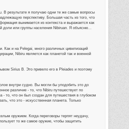
u. В результате я получаю одни те же самые вопросы
надлежащую перспективу. Большая часть из того, что
нформация вынимается из контекста и выражается как
доли или группы населения Nibiruan. Я объясню...
. Как и на Pelegai, много различных цивилизаций
рации, Nibiru является как планетой так и военной
вом Sirius B. Это привело его в Pleiades и поэтому
олое внутри судно. Вы могли бы уподобить это до
ное различие - то, что Nibiru путешествует по
а - то, что он был создан для путешествия в глубоком
ать, что это - искусственная планета. Только
желым оружием. Когда переговоры терпят неудачу,
пользует то же самое оружие, чтобы защитить