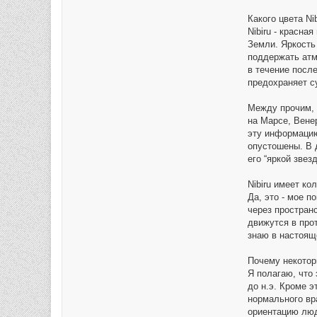
Какого цвета Nib
Nibiru - красна
Земли. Яркость
поддержать атм
в течение посл
предохраняет с
Между прочим, 
на Марсе, Вене
эту информацию
опустошены. В 
его “яркой звез
Nibiru имеет ко
Да, это - мое п
через простран
движутся в прот
знаю в настоящ
Почему некотор
Я полагаю, что 
до н.э. Кроме э
нормального вр
ориентацию люд