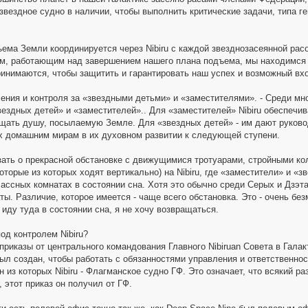
 звездное судно в наличии, чтобы выполнить критические задачи, типа 
ема Земли координируется через Nibiru с каждой звезднозасеянной рас
том, работающим над завершением нашего плана подъема, мы находимся 
ринимаются, чтобы защитить и гарантировать наш успех и возможный вхо
ения и контроля за «звездными детьми» и «заместителями». - Среди мног
вездных детей» и «заместителей».. Для «заместителей» Nibiru обеспечи
щать душу, посылаемую Земле. Для «звездных детей» - им дают руково
х домашним мирам в их духовном развитии к следующей ступени.
ать о прекрасной обстановке с движущимися тротуарами, стройными кол
оторые из которых ходят вертикально) на Nibiru, где «заместители» и «
ассных комнатах в состоянии сна. Хотя это обычно среди Серых и Дзэта 
ы. Различие, которое имеется - чаще всего обстановка. Это - очень без
 иду туда в состоянии сна, я не хочу возвращаться.
од контролем Nibiru?
 приказы от центрального командования Главного Nibiruan Совета в Галак
был создан, чтобы работать с обязанностями управления и ответственно
 из которых Nibiru - Флагманское судно ГФ. Это означает, что всякий раз
 этот приказ он получил от ГФ.