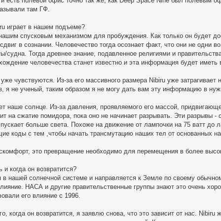
сти есть полевой офис точно так же, как Deep Space Nine был полевым 
называли там ГФ.
iru играет в нашем подъеме?
 нашим спусковым механизмом для пробуждения. Как только он будет дос
двиг в сознании. Человечество тогда осознает факт, что они не одни во
ы/судна. Тогда древнее знание, подавленное религиями и правительств
хождение человечества станет известно и эта информация будет иметь 
уже чувствуются. Из-за его массивного размера Nibiru уже затрагивает
з, я не ученый, таким образом я не могу дать вам эту информацию в нуж
ает наше солнце. Из-за давления, проявляемого его массой, придвигающ
ит на сжатие помидора, пока оно не начинает разрывать. Эти разрывы -
спускает больше света. Похоже на движение от лампочки на 75 ватт до л
щие коды с тем ,чтобы начать трансмутацию наших тел от основанных на
скомфорт, это превращение необходимо для перемещения в более высок
рь и когда он возвратится?
ся в нашей солнечной системе и направляется к Земле по своему обычно
влияние. НАСА и другие правительственные группы знают это очень хор
овали его влияние с 1996.
го, когда он возвратится, я заявлю снова, что это зависит от нас. Nibir