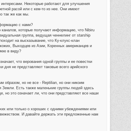
ся интересами. Некоторые работают для улучшения
етной расой или с кем-то из нее. Они имеют
 так же как мы.
нформацию с нами?
ко каналов, которые получают информацию, что Nibiru
идуальная группа, ведущая ченнелинг от starship
о походит на высказывание, что Ку-клукс-клан
кожих, Выходцев из Азии, Коренных американцев и
имею в виду?
значает, что верования одной группы и ее повестки
тки дня не представляют таковые всего арийского
 образом, но не все - Reptilian, но они никоим
ля Земли. Есть также маленькие группы людей здесь
, но это означает ли, что они представляют все наши
охих или только о хороших с одними убеждениями или
евежеством. И давайте держать эти предложенные нам