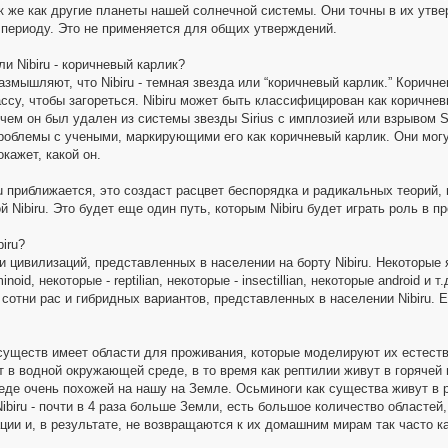
ак же как другие планеты нашей солнечной системы. Они точны в их утв
периоду. Это не применяется для общих утверждений.
и Nibiru - коричневый карлик?
змышляют, что Nibiru - темная звезда или “коричневый карлик.” Коричне
су, чтобы загореться. Nibiru может быть классифицирован как коричнев
чем он был удален из системы звезды Sirius с имплозией или взрывом Sir
роблемы с учеными, маркирующими его как коричневый карлик. Они могут
кажет, какой он.
ru приближается, это создаст расцвет беспорядка и радикальных теорий,
й Nibiru. Это будет еще один путь, которым Nibiru будет играть роль в 
biru?
 и цивилизаций, представленных в населении на борту Nibiru. Некоторы
noid, некоторые - reptilian, некоторые - insectillian, некоторые android 
сотни рас и гибридных вариантов, представленных в населении Nibiru. 
существ имеет области для проживания, которые моделируют их естес
 в водной окружающей среде, в то время как рептилии живут в горячей
де очень похожей на нашу на Земле. Осьминоги как существа живут в р
Nibiru - почти в 4 раза больше Земли, есть большое количество областе
ции и, в результате, не возвращаются к их домашним мирам так часто ка