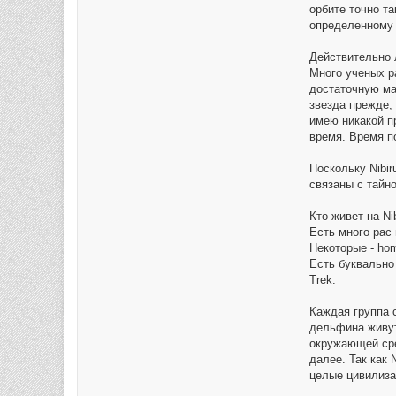
орбите точно т
определенному 
Действительно л
Много ученых ра
достаточную мас
звезда прежде, 
имею никакой п
время. Время по
Поскольку Nibi
связаны с тайно
Кто живет на Ni
Есть много рас
Некоторые - homi
Есть буквально 
Trek.
Каждая группа 
дельфина живут
окружающей сре
далее. Так как 
целые цивилиза