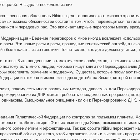
ого целей. Я выделю несколько из них:
ра – основная общая цель Nibiru - цель галактического мирного храните
 самых важных обязанностей состоит в том, чтобы перемещаться по гала
ющихся и передовых рас. Это включает мирные переговоры между вра
 Модернизация - Ведение переговоров о мире иногда вовлекает использов
е расы. Эти новые расы и расы, прошедшие генетический апгрейд в неко
ойн были начаты из-за генетики. Точно так же, как дети должны учиться,
ые готовы быть введенными в галактическое сообщество, генетическая 
о поэтому есть много людей, которые пишут книги по Перекодированию 
обы обеспечить обучение и поддержку. Существа, которые посылают и
Федерации и также они имеют «звездных детей» на Земле, которой они 
сняет, почему есть много различных методов, даваемых для Перекодиро
перекодирование их ДНК может требовать определенных процессов, кото
 одинаковы. Эмоциональное очищение - ключ к Перекодированию ДНК, и
задания Галактической Федерации по контролю за подъемом планеты. Хо
ожены в штабе-квартире ГФ в системе звезды Sirius, возможность име
амного более легким и эффективным. Так как орбита Nibiru пересекает 
 прекрасный объект для того, чтобы организовывать и выполнять програ
льшинство планет в нашей галактике засеяно расами-членами Федерации,