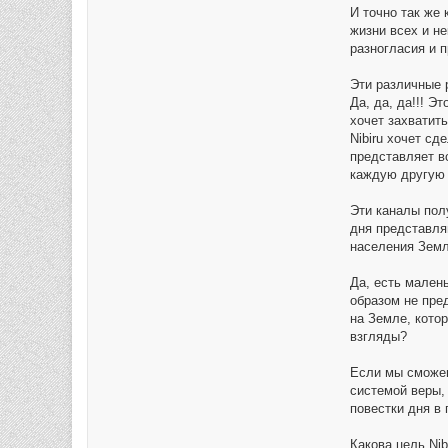
И точно так же
жизни всех и н
разногласия и 
Эти различные 
Да, да, да!!! Э
хочет захватит
Nibiru хочет сд
представляет в
каждую другую к
Эти каналы полу
дня представляю
населения Земл
Да, есть малень
образом не пре
на Земле, кото
взгляды?
Если мы сможем
системой веры,
повестки дня в 
Какова цель Nib