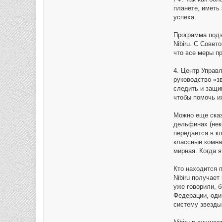
планете, иметь
успеха.
Программа подъ
Nibiru. С Сове
что все меры п
4. Центр Управл
руководство «з
следить и защи
чтобы помочь и
Можно еще сказ
дельфинах (нек
передается в кл
классные комнат
мирная. Когда я
Кто находится п
Nibiru получает
уже говорили, 
Федерации, один
систему звезды,