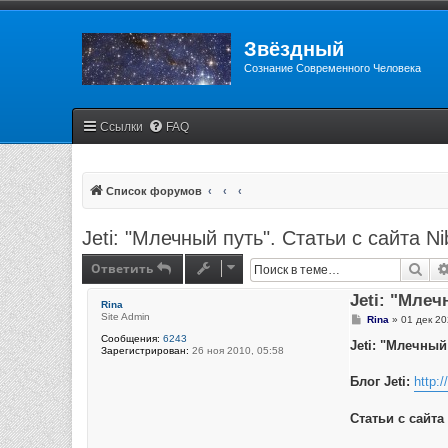
Звёздный
Сознание Современного Человека
Ссылки
FAQ
Список форумов
Jeti: "Млечный путь". Статьи с сайта Ni
Ответить
Пои
Jeti: "Млеч
Rina
Site Admin
С
Rina
»
01 дек 20
о
Сообщения:
6243
о
Jeti: "Млечный
Зарегистрирован:
26 ноя 2010, 05:58
б
щ
е
Блог Jeti:
http:
н
и
е
Статьи с сайта