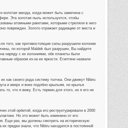
то-золотая звезда, когда может быть замечена с
фере. Эта золотая пыль используется, чтобы
азованы атомными ракетами, которыми стреляли в него
зно поврежден. Золото отражает радиацию от места и
сле того, как противостоящие силы разрушили колонии
ичины, по которой Maldek был разрушен, Вы найдете
на наряду с их колониями, обе планеты были
лавным образом из-за ее яркости. Египтяне назвали
т их как своего рода систему толчка. Они движут Nibiru
уга и вверх и вниз подобно крыльям, но крылья
 то, что я вижу. Есть термин для этого, но я его не
ичен этой орбитой, когда его реструктурировали в 2000
галактике. Но это может быть изменено от его
ия. Еще раз, мы должны смотреть на историческую
их предки знали, что Nibiru находился в постоянной