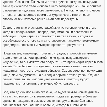
уровень Сознания. Так было и в тех случаях, когда вы покидали
ваше физическое тело и снова в него возвращались: ваше понятие
о времени вследствие этого изменялось. Не исключено, что через
относительно короткое время вы будете иметь много новых
способностей, которые ранее были вам недоступны.
Существует много аспектов вашей жизни, которые изменяются,
когда вы продвигаетесь вперёд, поднимая ваши собственные
вибрации. Тогда «время» становится не так важно, и когда вы
освобождаетесь от его хватки, становится, например, возможным
предвидеть перемены и быстрее проявлять результаты.
Представьте, например, что есть ситуация, в которой вы имеете
дело с болезнью или травмой, но когда вы визуализируете
исцеление, то вы можете его получить. Это происходит через вызов
вашей Силы Творца, и тогда мысль указывает вашим клеткам
исцелиться соответствующим образом. Самоисцеление происходит
чаще, чем вы думаете, но вы редко верите в такой успех. Однако
сейчас сила ваших мыслей увеличивается, поэтому будет
правильным напомнить вам мудро её использовать.
Всё, что до сих пор было сказано, не будет чем-то новым для тех
из вас, кто готовится к вознесению. Когда вы проводите больше
времени, находясь в высшем состоянии духа, ваше Сознание
расширяется всё больше и больше, и тогда вы начинаете