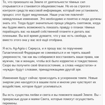
То, что произошло на Земле от деятельности тёмных сил
открывается и становится общеизвестным. Но из-за строгого
контроля средств массовой информации, который они установили,
процесс этот будет медленным. Наше участие повлечёт
немедленные изменения. Это необходимо и понятно и люди должны
знать это. Тогда будет значительно проще убедить скептиков, когда
мы будем иметь возможность показать правду о планах тёмных
порабощать вас на вашей собственной планете и делать вас
пленными. Вы всё время думаете, что у вас есть свобода, но
вместо этого она у вас всё ещё отобрана.
Я есть Ag-Agria с Сириуса, и я прошу вас по поручению
Галактической Федерации не сомневаться и не терять вашей
уверенности, так как мы собираемся восстановить ваши права, как
мужчин, так и женщин, чтобы всё было корректно и тождественно.
Скоро вы получите своё благосостояние, а слова «недостаток» и
«нужда» будут словами, принадлежащими другой эре.
Изменения будут сейчас происходить в ускоренном темпе. Новые
энергии уже находятся в вашем поле и многие уже чувствуют их
воздействие, которое будет усиливаться.
Вы есть существа любви и света и вы поможете вашей Земле. Вы –
прекрасные души и маяки Света, которые помогут осуществить
перемены.