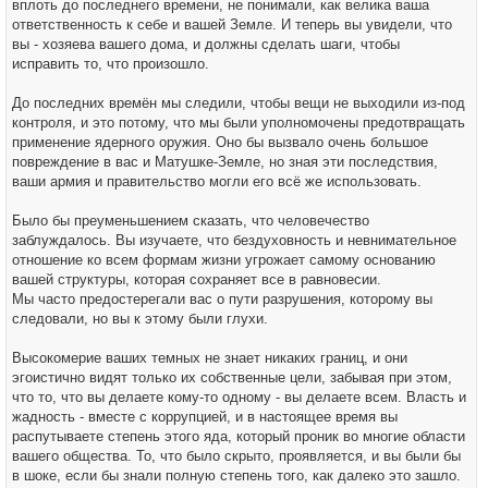
вплоть до последнего времени, не понимали, как велика ваша
ответственность к себе и вашей Земле. И теперь вы увидели, что
вы - хозяева вашего дома, и должны сделать шаги, чтобы
исправить то, что произошло.
До последних времён мы следили, чтобы вещи не выходили из-под
контроля, и это потому, что мы были уполномочены предотвращать
применение ядерного оружия. Оно бы вызвало очень большое
повреждение в вас и Матушке-Земле, но зная эти последствия,
ваши армия и правительство могли его всё же использовать.
Было бы преуменьшением сказать, что человечество
заблуждалось. Вы изучаете, что бездуховность и невнимательное
отношение ко всем формам жизни угрожает самому основанию
вашей структуры, которая сохраняет все в равновесии.
Мы часто предостерегали вас о пути разрушения, которому вы
следовали, но вы к этому были глухи.
Высокомерие ваших темных не знает никаких границ, и они
эгоистично видят только их собственные цели, забывая при этом,
что то, что вы делаете кому-то одному - вы делаете всем. Власть и
жадность - вместе с коррупцией, и в настоящее время вы
распутываете степень этого яда, который проник во многие области
вашего общества. То, что было скрыто, проявляется, и вы были бы
в шоке, если бы знали полную степень того, как далеко это зашло.