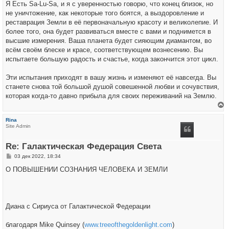
Я Есть Sa-Lu-Sa, и я с уверенностью говорю, что конец близок, но
не уничтожение, как некоторые того боятся, а выздоровление и
реставрация Земли в её первоначальную красоту и великолепие. И
более того, она будет развиваться вместе с вами и поднимется в
высшие измерения. Ваша планета будет сияющим диамантом, во
всём своём блеске и красе, соответствующем вознесению. Вы
испытаете большую радость и счастье, когда закончится этот цикл.
Эти испытания приходят в вашу жизнь и изменяют её навсегда. Вы
станете снова той большой душой совешенной любви и сочувствия,
которая когда-то давно прибыла для своих переживаний на Землю.
е
р
Rina
н
Site Admin
у
т
ь
Re: Галактическая Федерация Света
с
я
С
03 дек 2022, 18:34
к
о
н
о
О ПОВЫШЕНИИ СОЗНАНИЯ ЧЕЛОВЕКА И ЗЕМЛИ
а
б
ч
щ
а
е
л
н
у
и
е
Диана с Сириуса от Галактической Федерации
благодаря Mike Quinsey (
www.treeofthegoldenlight.com
)