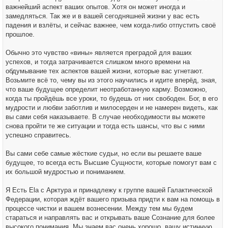
важнейший аспект ваших опытов. Хотя он может иногда и
замедляться. Так же и в вашей сегодняшней жизни у вас есть
падения и взлёты, и сейчас важнее, чем когда-либо отпустить своё
прошлое.
Обычно это чувство «вины» является преградой для ваших
успехов, и тогда затрачивается слишком много времени на
обдумывание тех аспектов вашей жизни, которые вас угнетают.
Возьмите всё то, чему вы из этого научились и идите вперёд, зная,
что ваше будущее определит неотработанную карму. Возможно,
когда ты пройдёшь все уроки, то будешь от них свободен. Бог, в его
мудрости и любви заботлив и милосерден и не намерен видеть, как
вы сами себя наказываете. В случае необходимости вы можете
снова пройти те же ситуации и тогда есть шансы, что вы с ними
успешно справитесь.
Вы сами себе самые жёсткие судьи, но если вы решаете ваше
будущее, то всегда есть Высшие Сущности, которые помогут вам с
их большой мудростью и пониманием.
Я Есть Ela с Арктура и принадлежу к группе вашей Галактической
Федерации, которая ждёт вашего призыва придти к вам на помощь в
процессе чистки и вашем вознесении. Между тем мы будем
стараться и направлять вас и открывать ваше Сознание для более
высокого понимания. Мы знаем вас очень хорошо, вашу истинную