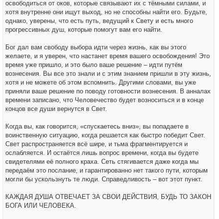
освободиться от оков, которые связывают их с тёмными силами, и
хотя внутренне они ищут выход, но не способны найти его. Будьте,
однако, уверены, что есть путь, ведущий к Свету и есть много
прогрессивных душ, которые помогут вам его найти.
Бог дал вам свободу выбора идти через жизнь, как вы этого
желаете, и я уверен, что настанет время вашего освобождения! Это
время уже пришло, и это было ваше решение – идти путём
вознесения. Вы все это знали и с этим знанием пришли в эту жизнь,
хотя и не можете об этом вспомнить. Другими словами, вы уже
приняли ваше решение по поводу готовности вознесения. В анналах
времени записано, что Человечество будет возноситься и в конце
концов все души вернутся в Свет.
Когда вы, как говорится, «спускаетесь вниз», вы попадаете в
воинственную ситуацию, когда решается как быстро победит Свет.
Свет распространяется всё шире, и тьма фрагментируется и
ослабляется. И остаётся лишь вопрос времени, когда вы будете
свидетелями её полного краха. Сеть стягивается даже когда мы
передаём это послание, и гарантированно нет такого пути, которым
могли бы ускользнуть те люди. Справедливость – вот этот пункт.
КАЖДАЯ ДУША ОТВЕЧАЕТ ЗА СВОИ ДЕЙСТВИЯ, БУДЬ ТО ЗАКОН
БОГА ИЛИ ЧЕЛОВЕКА.