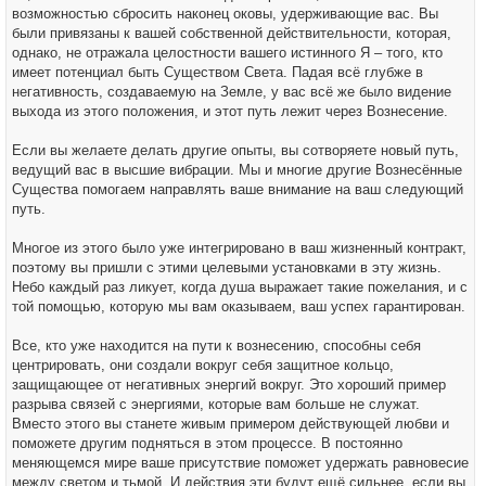
возможностью сбросить наконец оковы, удерживающие вас. Вы
были привязаны к вашей собственной действительности, которая,
однако, не отражала целостности вашего истинного Я – того, кто
имеет потенциал быть Существом Света. Падая всё глубже в
негативность, создаваемую на Земле, у вас всё же было видение
выхода из этого положения, и этот путь лежит через Вознесение.
Если вы желаете делать другие опыты, вы сотворяете новый путь,
ведущий вас в высшие вибрации. Мы и многие другие Вознесённые
Существа помогаем направлять ваше внимание на ваш следующий
путь.
Многое из этого было уже интегрировано в ваш жизненный контракт,
поэтому вы пришли с этими целевыми установками в эту жизнь.
Небо каждый раз ликует, когда душа выражает такие пожелания, и с
той помощью, которую мы вам оказываем, ваш успех гарантирован.
Все, кто уже находится на пути к вознесению, способны себя
центрировать, они создали вокруг себя защитное кольцо,
защищающее от негативных энергий вокруг. Это хороший пример
разрыва связей с энергиями, которые вам больше не служат.
Вместо этого вы станете живым примером действующей любви и
поможете другим подняться в этом процессе. В постоянно
меняющемся мире ваше присутствие поможет удержать равновесие
между светом и тьмой. И действия эти будут ещё сильнее, если вы