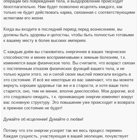
операции без повреждения тела, и выздоровление происходит
безотлагательно. Нам будет позволено исцелять каждого, как
только не будет действовать карма, связанная с соответствующими
аспектами его жизни.
Когда вы входите в последний период перед вознесением, вы
должны быть здоровы и целостны, чтобы быть полностью готовыми
к вашему месту в более высоких империях.
С каждым днём вы становитесь энергичнее в ваших творческих
способностях и менее восприимчивыми к земным болезням, т.к.
изменяется ваше физическое тело. Вы считаете, что возраст связан
с постепенным отказом физических функций вашего тела, и не
только ждали этого, но и силой своих мыслей помогали входить в
это состояние. И всё же некоторые из вас замечают, что вы можете
вернуть хорошее здоровье так же и в старости, и хотя ваше тело
старится, оно, тем не менее, вполне дееспособно. Мои дорогие, всё
это следовало ожидать, т.к. проникающие энергии изменяют вокруг
вас основную структуру. Это повышение уже происходит и возврата
в прежнее состояние не будет!
Думайте об исцелении! Думайте о любви!
Потому что эти энергии ускорят так же весь процесс перемен.
Каждая сущность, участвующая в вашей эволюции, почувствует