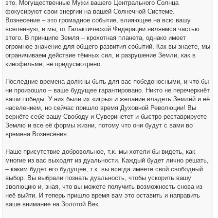
это. Могущественные Мужи вашего Центрального Солнца
фокусируют свои энергии на вашей Солнечной Системе.
Вознесение – это громадное событие, влияющее на всю вашу
вселенную, и мы, от Галактической Федерации являемся частью
этого. В принципе Земля – крохотная планета, однако имеет
огромное значение для общего развития событий. Как вы знаете, мы
ограничиваем действие тёмных сил, и разрушение Земли, как в
кинофильме, не предусмотрено.
Последние времена должны быть для вас победоносными, и что бы
ни произошло – ваше будущее гарантировано. Никто не перечеркнёт
ваши победы. У них были их «игры» и желание владеть Землёй и её
населением, но сейчас пришло время Духовной Революции! Вы
вернёте себе вашу Свободу и Суверинетет и быстро реставрируете
Землю и все её формы жизни, потому что они будут с вами во
времена Вознесения.
Наше присутствие добровольное, т.к. мы хотели бы видеть, как
многие из вас выходят из дуальности. Каждый будет лично решать,
– каким будет его будущее, т.к. вы всегда имеете свой свободный
выбор. Вы выбрали познать дуальность, чтобы ускорить вашу
эволюцию и, зная, что вы можете получить возможность снова из
неё выйти. И теперь пришло время вам это оставить и направить
ваше внимание на Золотой Век.