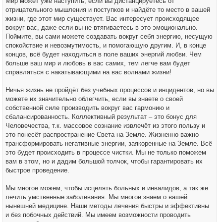
Мир может уже наступить, если вы дистанцируетесь от
отрицательного мышления и поступков и найдёте то место в вашей
жизни, где этот мир существует. Вас интересует происходящее
вокруг вас, даже если вы не втягиваетесь в это эмоционально.
Поймите, вы сами можете создавать вокруг себя энергию, несущую
спокойствие и невозмутимость, и помогающую другим. И, в конце
концов, всё будет находиться в поле ваших энергий любви. Чем
больше ваш мир и любовь в вас самих, тем легче вам будет
справляться с накатывающими на вас волнами жизни!
Ничья жизнь не пройдёт без учебных процессов и инцидентов, но вы
можете их значительно облегчить, если вы знаете о своей
собственной силе производить вокруг вас гармонию и
сбалансированность. Коллективный результат – это бонус для
Человечества, т.к. массовое сознание извлечёт из этого пользу и
это понесёт распространение Света на Земле. Жизненно важно
трансформировать негативные энергии, заякоренные на Земле. Всё
это будет происходить в процессе чистки. Мы не только поможем
вам в этом, но и дадим большой толчок, чтобы гарантировать их
быстрое проведение.
Мы многое можем, чтобы исцелять больных и инвалидов, а так же
лечить умственные заболевания. Мы многое знаем о вашей
нынешней медицине. Наши методы лечения быстры и эффективны
и без побочных действий. Мы имеем возможности проводить