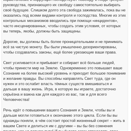
руководства, признающего их свободу самостоятельно выбирать
своё будущее. Слишком долго эта свобода зажималась, пока вы не
оказались под всеми видами контроля и господства. Многие из этих
контрольных механизмов вводились при помощи «инцидентов»,
часто инсценированных, чтобы создать этим условия, от которых
вы теперь, якобы, должны быть защищены.
Дорогие, вы должны быть более проницательными и не принимать
всё за чистую монету. Вы были умышленно дезориентированы,
чтобы создавались законы, ещё более урезающие ваши права.
Свет усиливается и прибывает и собирает всё больше людей,
чтобы принести мир на Землю. Одновременно это повышает ваше
Сознание на более высокий уровень и приходит большое понимание
и желание правды. Вы способны направлять Свет туда, где он
нужен и это ослабит власть тёмных существ вмешиваться и
дальше в вашу жизнь. Игра, в которую вы играете, достаточно
серьёзна и важна как для каждого из вас, так и для всего
Человечества!
Речь идёт о повышении вашего Сознания и Земли, чтобы вы и
дальше могли готовиться к окончанию этого цикла. Если бы вы
однажды поняли, в чём состоит простой жизненный секрет – жить в
вашем Свете и делиться им с другими – вы бы без сомнения