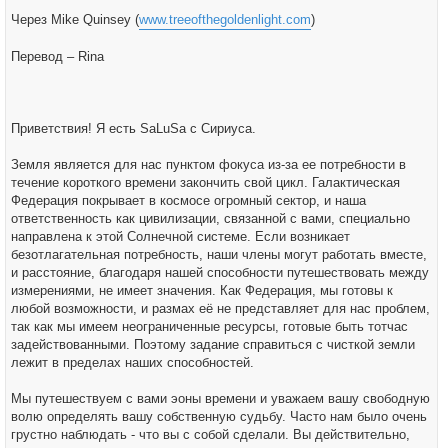
щ
е
Через Mike Quinsey (
www.treeofthegoldenlight.com
)
н
и
е
Перевод – Rina
Приветствия! Я есть SaLuSa с Сириуса.
Земля является для нас пунктом фокуса из-за ее потребности в
течение короткого времени закончить свой цикл. Галактическая
Федерация покрывает в космосе огромный сектор, и наша
ответственность как цивилизации, связанной с вами, специально
направлена к этой Солнечной системе. Если возникает
безотлагательная потребность, наши члены могут работать вместе,
и расстояние, благодаря нашей способности путешествовать между
измерениями, не имеет значения. Как Федерация, мы готовы к
любой возможности, и размах её не представляет для нас проблем,
так как мы имеем неограниченные ресурсы, готовые быть тотчас
задействованными. Поэтому задание справиться с чисткой земли
лежит в пределах наших способностей.
Мы путешествуем с вами эоны времени и уважаем вашу свободную
волю определять вашу собственную судьбу. Часто нам было очень
грустно наблюдать - что вы с собой сделали. Вы действительно,