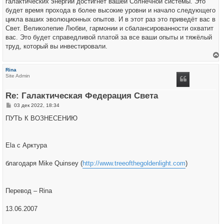
галактических энергий достигнет вашей Солнечной системы. Это
будет время прохода в более высокие уровни и начало следующего
цикла ваших эволюционных опытов. И в этот раз это приведёт вас в
Свет. Великолепие Любви, гармонии и сбалансированности охватит
вас. Это будет справедливой платой за все ваши опыты и тяжёлый
труд, который вы инвестировали.
е
р
Rina
н
Site Admin
у
т
ь
Re: Галактическая Федерация Света
с
я
С
03 дек 2022, 18:34
к
о
н
о
ПУТЬ К ВОЗНЕСЕНИЮ
а
б
ч
щ
а
е
л
н
у
Ela с Арктура
и
е
благодаря Mike Quinsey (
http://www.treeofthegoldenlight.com
)
Перевод – Rina
13.06.2007