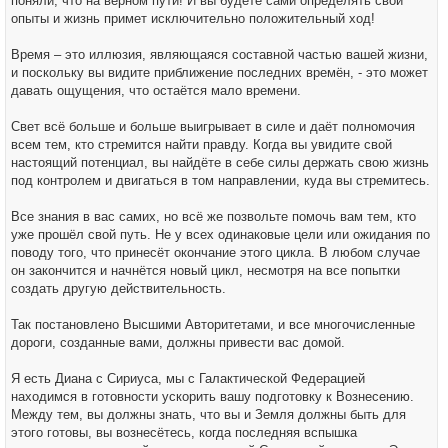
поняли, что на верном пути! И вы будете сами определять свои
опыты и жизнь примет исключительно положительный ход!
Время – это иллюзия, являющаяся составной частью вашей жизни,
и поскольку вы видите приближение последних времён, - это может
давать ощущения, что остаётся мало времени.
Свет всё больше и больше выигрывает в силе и даёт полномочия
всем тем, кто стремится найти правду. Когда вы увидите свой
настоящий потенциал, вы найдёте в себе силы держать свою жизнь
под контролем и двигаться в том направлении, куда вы стремитесь.
Все знания в вас самих, но всё же позвольте помочь вам тем, кто
уже прошёл свой путь. Не у всех одинаковые цели или ожидания по
поводу того, что принесёт окончание этого цикла. В любом случае
он закончится и начнётся новый цикл, несмотря на все попытки
создать другую действительность.
Так постановлено Высшими Авторитетами, и все многочисленные
дороги, созданные вами, должны привести вас домой.
Я есть Диана с Сириуса, мы с Галактической Федерацией
находимся в готовности ускорить вашу подготовку к Вознесению.
Между тем, вы должны знать, что вы и Земля должны быть для
этого готовы, вы вознесётесь, когда последняя вспышка