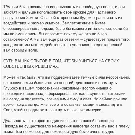
Тёмным было позволено использовать их свободную волю, и они
захотят и дальше использовать своё оружие для частичного
разрушения Земли. С нашей стороны мы будем ограничивать их
воздействия и размер убытков. Землетрясение в Китае,
спровоцированное людьми, было бы намного интенсивнее, если бы
мы не вмешались. Вы спросите: почему же это не было
остановлено? А мы вам ещё раз ответим – существует предел того,
как далеко мы можем действовать в условиях предоставленной
вам свободы воли.
СУТЬ ВАШИХ ОПЫТОВ В ТОМ, ЧТОБЫ УЧИТЬСЯ НА СВОИХ
СОБСТВЕННЫХ РЕШЕНИЯХ.
Может и так быть, что вы поддерживаете тёмные силы неосознанно,
вы тысячелетия были частью энергий, диктовавших вам путь.
Глубоко в вашем подсознании «закопаны» воспоминания о
прошедших временах, сформировавших вас в существ, которыми
вы сегодня являетесь, познавшими тьму и свет. Но сейчас пришло
время, когда вы должны всё это оставить позади и снова идти в
Свет, чтобы продолжить ваш путь в высшие империи.
Дуальность – это просто один из опытов в вашей эволюции.
Никогда не существовало намерения навсегда оставить вас в плену
тьмы. Тем не менее, для некоторых душ было очень трудно