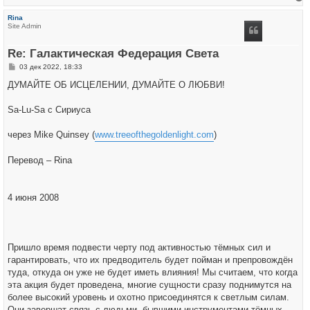
е
р
Rina
н
Site Admin
у
т
ь
Re: Галактическая Федерация Света
с
я
С
03 дек 2022, 18:33
к
о
н
о
ДУМАЙТЕ ОБ ИСЦЕЛЕНИИ, ДУМАЙТЕ О ЛЮБВИ!
а
б
ч
щ
а
е
Sa-Lu-Sa с Сириуса
л
н
у
и
е
через Mike Quinsey (
www.treeofthegoldenlight.com
)
Перевод – Rina
4 июня 2008
Пришло время подвести черту под активностью тёмных сил и
гарантировать, что их предводитель будет пойман и препровождён
туда, откуда он уже не будет иметь влияния! Мы считаем, что когда
эта акция будет проведена, многие сущности сразу поднимутся на
более высокий уровень и охотно присоединятся к светлым силам.
Они завершат связь с людьми, бывшими инструментами тёмных