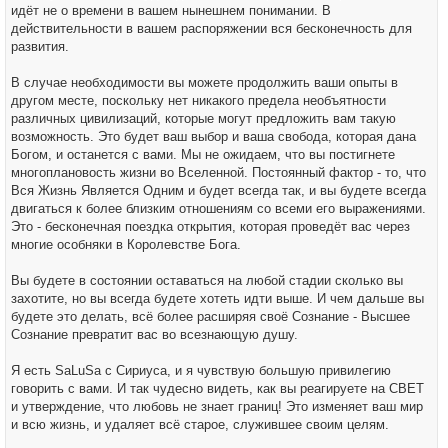
идёт не о времени в вашем нынешнем понимании. В
действительности в вашем распоряжении вся бесконечность для
развития.
В случае необходимости вы можете продолжить ваши опыты в
другом месте, поскольку нет никакого предела необъятности
различных цивилизаций, которые могут предложить вам такую
возможность. Это будет ваш выбор и ваша свобода, которая дана
Богом, и останется с вами. Мы не ожидаем, что вы постигнете
многоплановость жизни во Вселенной. Постоянный фактор - то, что
Вся Жизнь Является Одним и будет всегда так, и вы будете всегда
двигаться к более близким отношениям со всеми его выражениями.
Это - бесконечная поездка открытия, которая проведёт вас через
многие особняки в Королевстве Бога.
Вы будете в состоянии оставаться на любой стадии сколько вы
захотите, но вы всегда будете хотеть идти выше. И чем дальше вы
будете это делать, всё более расширяя своё Сознание - Высшее
Сознание превратит вас во всезнающую душу.
Я есть SaLuSa с Сириуса, и я чувствую большую привилегию
говорить с вами. И так чудесно видеть, как вы реагируете на СВЕТ
и утверждение, что любовь не знает границ! Это изменяет ваш мир
и всю жизнь, и удаляет всё старое, служившее своим целям.