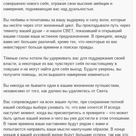
совершенно нового себя, отражая свои высокие амбиции и
намерения, поднимающие вас над дуальностью.
Вы любимы и почитаемы за вашу выдержку и силу воли, которые
вы несёте через этот жизненный цикл. Вы прокладывали путь через
темноту вашей души – и нашли СВЕТ, показавший и открывший
вашим глазам ваше истинное предназначение. В принципе, между
вами нет больших различий, кроме тех, что некоторые из вас
инвестируют больше времени в поисках правды.
Тёмные силы хотели бы удерживать вас для поддержания своей
власти, а некоторые из вас чувствуют себя по-настоящему в
ловушке и не могут найти для себя выход. Будьте уверены, вы
получите помощь, если выразите намерение измениться.
Вы никогда не бываете одни в вашем жизненном путешествии,
независимо от того, как далеко вы удаляетесь от Света.
Вас сопровождают на всех ваших путях, при сохранении полной
вашей свободы выбора узнавать то, что вам хочется! И всегда
наступит момент, когда вы присмотритесь и проверите – что может
быть целью вашей жизни и чего вы уже достигли в этом отношении.
В такие времена ваши наставники будут рядом с вами и
попытаются направить ваши мысли наилучшим образом. В конце
концов в вашей духовной жизни будут большие успехи, так как это