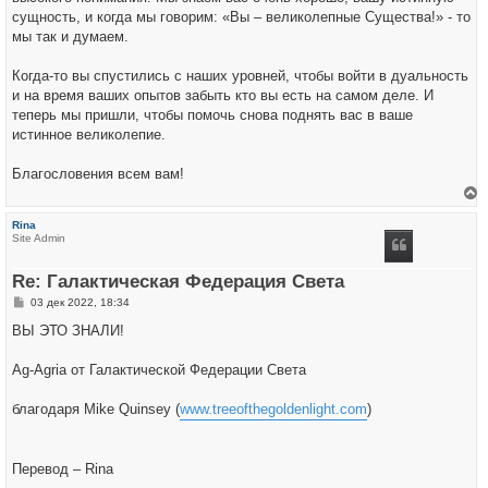
сущность, и когда мы говорим: «Вы – великолепные Существа!» - то
мы так и думаем.
Когда-то вы спустились с наших уровней, чтобы войти в дуальность
и на время ваших опытов забыть кто вы есть на самом деле. И
теперь мы пришли, чтобы помочь снова поднять вас в ваше
истинное великолепие.
Благословения всем вам!
е
р
Rina
н
Site Admin
у
т
ь
Re: Галактическая Федерация Света
с
я
С
03 дек 2022, 18:34
к
о
н
о
ВЫ ЭТО ЗНАЛИ!
а
б
ч
щ
а
е
Ag-Agria от Галактической Федерации Света
л
н
у
и
е
благодаря Mike Quinsey (
www.treeofthegoldenlight.com
)
Перевод – Rina