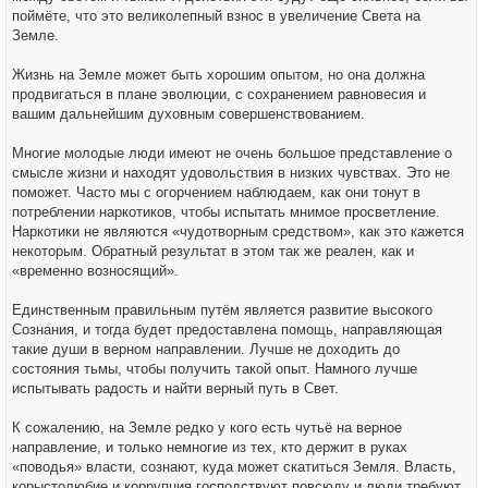
поймёте, что это великолепный взнос в увеличение Света на
Земле.
Жизнь на Земле может быть хорошим опытом, но она должна
продвигаться в плане эволюции, с сохранением равновесия и
вашим дальнейшим духовным совершенствованием.
Многие молодые люди имеют не очень большое представление о
смысле жизни и находят удовольствия в низких чувствах. Это не
поможет. Часто мы с огорчением наблюдаем, как они тонут в
потреблении наркотиков, чтобы испытать мнимое просветление.
Наркотики не являются «чудотворным средством», как это кажется
некоторым. Обратный результат в этом так же реален, как и
«временно возносящий».
Единственным правильным путём является развитие высокого
Сознания, и тогда будет предоставлена помощь, направляющая
такие души в верном направлении. Лучше не доходить до
состояния тьмы, чтобы получить такой опыт. Намного лучше
испытывать радость и найти верный путь в Свет.
К сожалению, на Земле редко у кого есть чутьё на верное
направление, и только немногие из тех, кто держит в руках
«поводья» власти, сознают, куда может скатиться Земля. Власть,
корыстолюбие и коррупция господствуют повсюду и люди требуют