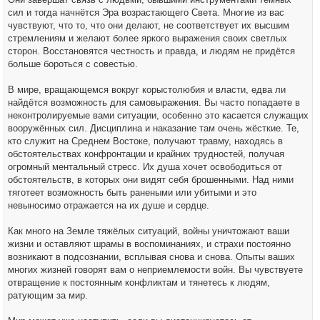
сил и тогда начнётся Эра возрастающего Света. Многие из вас
чувствуют, что то, что они делают, не соответствует их высшим
стремлениям и желают более яркого выражения своих светлых
сторон. Восстановятся честность и правда, и людям не придётся
больше бороться с совестью.
В мире, вращающемся вокруг корыстолюбия и власти, едва ли
найдётся возможность для самовыражения. Вы часто попадаете в
неконтролируемые вами ситуации, особенно это касается служащих
вооружённых сил. Дисциплина и наказание там очень жёсткие. Те,
кто служит на Среднем Востоке, получают травму, находясь в
обстоятельствах конфронтации и крайних трудностей, получая
огромный ментальный стресс. Их душа хочет освободиться от
обстоятельств, в которых они видят себя брошенными. Над ними
тяготеет возможность быть ранеными или убитыми и это
невыносимо отражается на их душе и сердце.
Как много на Земле тяжёлых ситуаций, войны уничтожают ваши
жизни и оставляют шрамы в воспоминаниях, и страхи постоянно
возникают в подсознании, всплывая снова и снова. Опыты ваших
многих жизней говорят вам о неприемлемости войн. Вы чувствуете
отвращение к постоянным конфликтам и тянетесь к людям,
ратующим за мир.