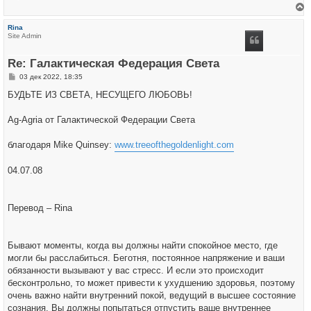
е
р
Rina
н
Site Admin
у
т
ь
Re: Галактическая Федерация Света
с
я
С
03 дек 2022, 18:35
к
о
н
о
БУДЬТЕ ИЗ СВЕТА, НЕСУЩЕГО ЛЮБОВЬ!
а
б
ч
щ
а
е
Ag-Agria от Галактической Федерации Света
л
н
у
и
е
благодаря Mike Quinsey:
www.treeofthegoldenlight.com
04.07.08
Перевод – Rina
Бывают моменты, когда вы должны найти спокойное место, где
могли бы расслабиться. Беготня, постоянное напряжение и ваши
обязанности вызывают у вас стресс. И если это происходит
бесконтрольно, то может привести к ухудшению здоровья, поэтому
очень важно найти внутренний покой, ведущий в высшее состояние
сознания. Вы должны попытаться отпустить ваше внутреннее