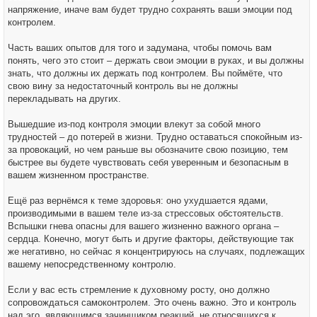
напряжение, иначе вам будет трудно сохранять ваши эмоции под
контролем.
Часть ваших опытов для того и задумана, чтобы помочь вам
понять, чего это стоит – держать свои эмоции в руках, и вы должны
знать, что должны их держать под контролем. Вы поймёте, что
свою вину за недостаточный контроль вы не должны
перекладывать на других.
Вышедшие из-под контроля эмоции влекут за собой много
трудностей – до потерей в жизни. Трудно оставаться спокойным из-
за провокаций, но чем раньше вы обозначите свою позицию, тем
быстрее вы будете чувствовать себя уверенным и безопасным в
вашем жизненном пространстве.
Ещё раз вернёмся к теме здоровья: оно ухудшается ядами,
производимыми в вашем теле из-за стрессовых обстоятельств.
Вспышки гнева опасны для вашего жизненно важного органа –
сердца. Конечно, могут быть и другие факторы, действующие так
же негативно, но сейчас я концентрируюсь на случаях, подлежащих
вашему непосредственному контролю.
Если у вас есть стремление к духовному росту, оно должно
сопровождаться самоконтролем. Это очень важно. Это и контроль
над эго, являющимся зачинщиком реакций, не относящихся к