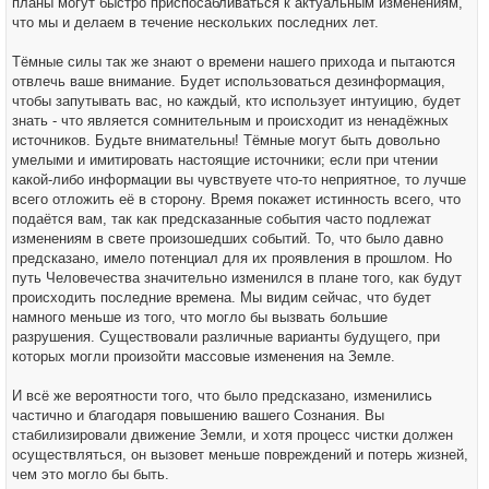
планы могут быстро приспосабливаться к актуальным изменениям,
что мы и делаем в течение нескольких последних лет.
Тёмные силы так же знают о времени нашего прихода и пытаются
отвлечь ваше внимание. Будет использоваться дезинформация,
чтобы запутывать вас, но каждый, кто использует интуицию, будет
знать - что является сомнительным и происходит из ненадёжных
источников. Будьте внимательны! Тёмные могут быть довольно
умелыми и имитировать настоящие источники; если при чтении
какой-либо информации вы чувствуете что-то неприятное, то лучше
всего отложить её в сторону. Время покажет истинность всего, что
подаётся вам, так как предсказанные события часто подлежат
изменениям в свете произошедших событий. То, что было давно
предсказано, имело потенциал для их проявления в прошлом. Но
путь Человечества значительно изменился в плане того, как будут
происходить последние времена. Мы видим сейчас, что будет
намного меньше из того, что могло бы вызвать большие
разрушения. Существовали различные варианты будущего, при
которых могли произойти массовые изменения на Земле.
И всё же вероятности того, что было предсказано, изменились
частично и благодаря повышению вашего Сознания. Вы
стабилизировали движение Земли, и хотя процесс чистки должен
осуществляться, он вызовет меньше повреждений и потерь жизней,
чем это могло бы быть.