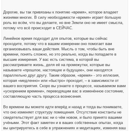
Дорогие, вы так привязаны к понятию «время», которое владеет
жизнями многих. В силу необходимости «время» играет большую
роль во всём, что вы делаете, но вне Земли оно не имеет смысла,
потому что всё происходит в СЕЙЧАС.
Линейное время подходит для опытов, которые вы сейчас
проходите, потому что в вашем измерении оно помогает вам
организовывать ваши действия. Мысль о том, чтобы быть вне
времени, понять сложно, но это реально, когда вы попадаете в
высшие измерения. У вас есть система, в которой вы
рассматриваете жизнь, деля её на промежутки, которые вы
называете «прошлое, настоящее и будущее», они находятся
параллельно друг другу. Таким образом, «время» - это иллюзия,
которая «медленно» или «быстро» проходит, – в зависимости от
вашего восприятия. Скоро вы узнаете о процессе, называемом вами
«ускорением времени», переводящим вас в изменённое состояние,
составляющую часть процесса вознесения.
Во времени вы можете идти вперёд и назад и тогда вы понимаете,
что оно изменяет структуру помещения. Отсутствие константы не
свидетельствует для вас ни о чём новом, и было принято вашими
учёными. Этот факт заметен и в ваших собственных опытах, когда
вы центрируетесь в себе в упражнениях и медитациях, изменяя ваш