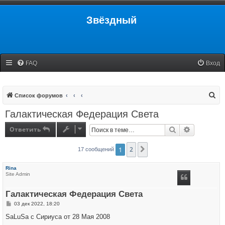
Звёздный
FAQ
Вход
П
Список форумов
о
Галактическая Федерация Света
и
Ответить
Поиск
Расширенн
с
к
1
2
След.
17 сообщений
Rina
Site Admin
Галактическая Федерация Света
С
03 дек 2022, 18:20
о
о
SaLuSa с Сириуса от 28 Мая 2008
б