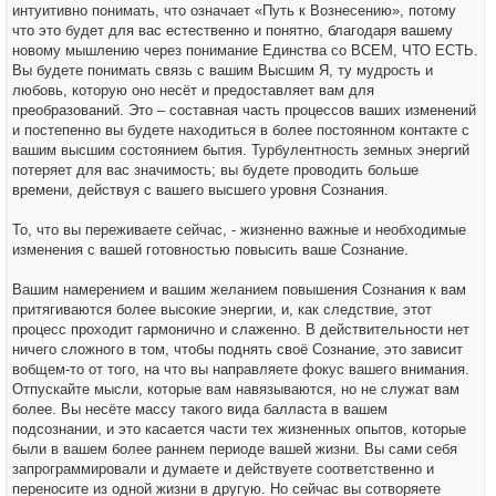
интуитивно понимать, что означает «Путь к Вознесению», потому
что это будет для вас естественно и понятно, благодаря вашему
новому мышлению через понимание Единства со ВСЕМ, ЧТО ЕСТЬ.
Вы будете понимать связь с вашим Высшим Я, ту мудрость и
любовь, которую оно несёт и предоставляет вам для
преобразований. Это – составная часть процессов ваших изменений
и постепенно вы будете находиться в более постоянном контакте с
вашим высшим состоянием бытия. Турбулентность земных энергий
потеряет для вас значимость; вы будете проводить больше
времени, действуя с вашего высшего уровня Сознания.
То, что вы переживаете сейчас, - жизненно важные и необходимые
изменения с вашей готовностью повысить ваше Сознание.
Вашим намерением и вашим желанием повышения Сознания к вам
притягиваются более высокие энергии, и, как следствие, этот
процесс проходит гармонично и слаженно. В действительности нет
ничего сложного в том, чтобы поднять своё Сознание, это зависит
вобщем-то от того, на что вы направляете фокус вашего внимания.
Отпускайте мысли, которые вам навязываются, но не служат вам
более. Вы несёте массу такого вида балласта в вашем
подсознании, и это касается части тех жизненных опытов, которые
были в вашем более раннем периоде вашей жизни. Вы сами себя
запрограммировали и думаете и действуете соответственно и
переносите из одной жизни в другую. Но сейчас вы сотворяете