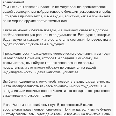
вознесением!
Темные силы потеряли власть и не могут больше препятствовать
вашей эволюции, мы пойдем теперь с большим ускорением вперёд.
Это время приближается, и мы видим, воистину, как вы применяете
ваше мирное оружие против темных сил.
Никто не может избежать правды, и в конечном счете все должны
пройти собственную роль в цикле дуальности. Есть уроки, которые
будут изучены каждым, и это останется в сознании Человечества и
будет хорошо служить вам в будущем.
Происходит рост и расширение человеческого сознания, и вы - один
из Массового Сознания, которое Вы создали. Поскольку вы
развиваетесь, вы найдете коллективное сознание весьма
нормальным, и это никоим образом не отразится на вашей
индивидуальности, и даже напротив, усилит её.
Вы были подведены к тому, чтобы поверить в вашу разделённость,
и эта изолированность явилась причиной многих трудностей. Вы
всегда искали источник своего бытия, и эта поездка, которая теперь
заканчивается, откроет правду.
У вас было много ошибочных путей, но квантовый скачок
восстановит ваше полное понимание. Но и тогда, если вы не будете
к этому готовы, вам будет дано больше времени на принятие. Речь