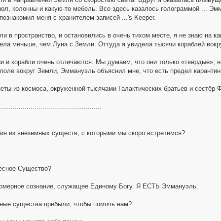
пол, колонны и какую-то мебель. Все здесь казалось голограммой ... Э
 познакомил меня с хранителем записей ...'s Keeper.
и в пространство, и остановились в очень тихом месте, я не знаю на ка
ела меньше, чем Луна с Земли. Оттуда я увидела тысячи кораблей вокру
и и корабли очень отличаются. Мы думаем, что они только «твёрдые», н
 поле вокруг Земли, Эммануэль объяснил мне, что есть предел карантин
еты из космоса, окруженной тысячами Галактических братьев и сестёр
....................................................
дин из внеземных существ, с которыми мы скоро встретимся?
есное Существо?
гомерное сознание, служащее Единому Богу. Я ЕСТЬ Эммануэль.
ные существа прибыли, чтобы помочь нам?