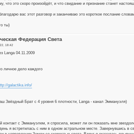
у, что это скоро произойдёт, и что свидание и признание станет настоя
 благодарю вас этот разговор и заканчиваю это короткое послание слова
то ты)
ическая Федерация Света
22, 18:42
з Langa 04.11.2009
то личное дело каждого
ttp://galactika.info/
аш Звёздный Брат с 4 уровня 6 плотности, Langa - канал Эммануэля)
й контакт с Эммануэлем, я спросила, может ли он показать мне звездол
ень я встретилась с ним в одном астральном месте. Завернувшись в с
ели в направлении Земли со скоростью света. Вдруг я оказалась плывущ