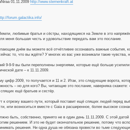
Niraa 01.11.2009
http://www.sternenkraft.at
ttp://forum.galactika.info/
емли, любимые братья и сёстры, находящиеся на Земле в это напряжённ
для меня большая честь и удовольствие передать вам это послание.
пающим днём вы можете всё отчётливее осознавать важные события, ко
ейчас то, что вы ждёте? У многих из вас уже возникали такие чувства, но
ий 9-9-9 вы были переполнены энергиями, которые ещё больше усилили 
еской дате – к 11.11.2009.
у цифр 2009, то получается и 11 и 2. Итак, это следующие ворота, кот
жность – но для кого? Вы, читающие это послание, наверняка скажете: «
 спящих ещё братьев и сестёр.
ут к отрезку вашего пути, который поставит ещё спящих людей перед в
сти, или возноситься вместе с Gaia в расширенное, более высокое созна
жно быть, собственно, принято не в один день 11.11.2009. С этой датой 
 этим решением. И это не будет окончательное решение, потому что всп
инимать решения. Ни одна душа не обязана провести во тьме следующие