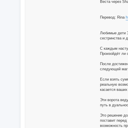
Веста через Sha
Перевод: Rina
h
Любимые дети З
сестринства и 
С каждым насту
Произойдёт ли с
После достижен
следующей магич
Если взять сумм
реальную возмо
касается ваших
Эти ворота вед
путь в дуально
Это решение дол
поставит перед
возможность пр