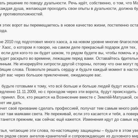
ть решение по поводу дуальности. Речь идёт, собственно, о том, что М
 каждая душа, желающая проходить свои опыты в дуальности, должна б
ру противоположностей.
 этих ворот вы перемещаетесь в новое качество жизни, постепенно оста
ода.
е 2010 год подготовил много хаоса, а на новом уровне многие благосло
 Хаос, о котором я говорю, на самом деле прекрасный подарок для тех,
 если для кого-то он будет шоком, то рядом будете вы, чтобы помочь и
удет раскрыто во времени, лежащем перед вами. Оставайтесь бдительны
инным. Не игнорируйте хитрости другой стороны, потому что они могут 
бящие слова. Позвольте решать сердцу и будьте каждый момент в наст
дёт вас через большое приключение, ожидающее вас.
, будьте готовыми к тому, что всё больше и больше людей будут искать
едленно 11.11.2009, но с проходом через эти ворота, будут происходить
 принял. Все, кто решится на Вознесение вместе с Землёй-Матушкой, ско
жет им дать.
 хочет своё призвание сделать профессией, получат тем самым много раб
ат там маяками света. Не переживай, если это касается и тебя, а повер
останется прежним, как сейчас ещё кажется. Изменения идут до самых ко
узья, читающие эти слова, по-настоящему защищены – будьте в этом увер
те рядом своих ангелов-хранителей и сопровождающих из духовного мир