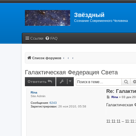
Звёздный
Сознание Современного Человека
Ссылки
FAQ
Список форумов
Галактическая Федерация Света
Ответить
Пои
Re: Галакт
Rina
Site Admin
С
Rina
»
03 дек 20
о
Сообщения:
6243
о
Галактическая 
Зарегистрирован:
26 ноя 2010, 05:58
б
щ
е
н
11:11:11 – 11:11:
и
е