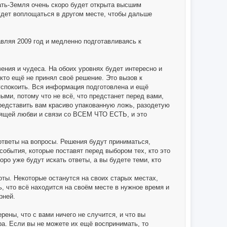
ать-Земля очень скоро будет открыта высшим
удет воплощаться в другом месте, чтобы дальше
вляя 2009 год и медленно подготавливаясь к
вения и чудеса. На обоих уровнях будет интересно и
 кто ещё не принял своё решение. Это вызов к
 успокоить. Вся информация подготовлена и ещё
ми, потому что не всё, что предстанет перед вами,
представить вам красиво упакованную ложь, разодетую
оящей любви и связи со ВСЕМ ЧТО ЕСТЬ, и это
 ответы на вопросы. Решения будут приниматься,
 события, которые поставят перед выбором тех, кто это
ро уже будут искать ответы, а вы будете теми, кто
оты. Некоторые останутся на своих старых местах,
ь, что всё находится на своём месте в нужное время и
рней.
ены, что с вами ничего не случится, и что вы
а. Если вы не можете их ещё воспринимать, то