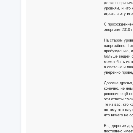
должны принима
уровням, и что
играть в эту иг
С прохождением
энергиям 2010 г
На старом уровн
напряжённо. Тот
пробуждению, и
больше вещей б
может быть ист
в светлые и лю
уверенно прове
Дорогие друзья
конечно, не нем
решение ещё не
эти ответы смо
Те из вас, кто
потому что служ
что ничего не 
Вы, дорогие др
постоянно имее