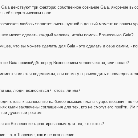
 Gaia действуют три фактора: собственное сознание Gaia, якорение высо
 в её энергетическом поле.
овеческая любовь является очень нужной в данный момент на вашем ур
чшее может сделать каждый человек, чтобы помочь Вознесению Gaia?
учшее, что вы можете сделать для Gaia - это сделать и себе самим, - 
.
ение Gaia произойдёт перед Вознесением человечества, или после?
момент является неделимым, они не могут происходить в последователь
ли мы, люди, возноситься? Готовы ли мы?
люди готовы к вознесению на более высокие планы существования, но чел
нях были заключены соглашения для тех, кто не смогут его пройти. Им 
ным духовным ростом.
ся ли Вознесение гарантированным для тех, кто готов?
ие – это Творение, как и не-вознесение.