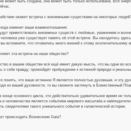
 не может быть создана, она может быть только использована. Вся энерг
ейчас.
действие окажет встреча с внеземными существами на некоторых людей
сегда изменит ваши взаимоотношения.
будут приветствовать внеземных существ с любовью, уважением и волне
 человека уже существует память об этой встрече. Вы находитесь здесь
, вы вспомните, что готовились много жизней к этому исключительному 
влияет эта встреча на наше общество?
ство в вашем обществе всё ещё имеет дикую мысль, что вы одни во все
ть о себе правду, произойдёт пробуждение к истинной природе и реальн
е понять, что ваше истинное Я является полностью духовным, и эту дух
одя из вашей духовности, то вы сможете заглянуть в Божественный План
в конце основного цикла, это действительно удивительное время не толь
a и человечества является событием мирового масштаба и наблюдатели 
ть свидетелями такого уникального события в галактической истории.
дет происходить Вознесение Gaia?