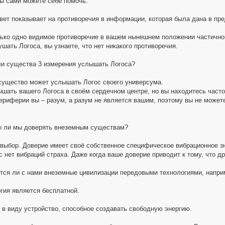
вы сами можете себе помочь.
твет показывает на противоречия в информации, которая была дана в пре
лько одно видимое противоречие в вашем нынешнем положении частичного
шать Логоса, вы узнаете, что нет никакого противоречия.
ли существа 3 измерения услышать Логоса?
существо может услышать Логос своего универсума.
шать вашего Логоса в своём сердечном центре, но вы находитесь часто
ериферии вы – разум, а разум не является вашим, поэтому вы не может
ы ли мы доверять внеземным существам?
 выбор. Доверие имеет своё собственное специфическое вибрационное з
с нет вибраций страха. Даже когда ваше доверие приводит к тому, что д
тся ли с нами внеземные цивилизации передовыми технологиями, напри
ргия является бесплатной.
 в виду устройство, способное создавать свободную энергию.