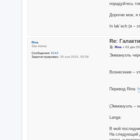
порадуйтесь том
Дорогие мои, я
In lak´ech (я – э
Re: Галакт
Rina
Site Admin
С
Rina
»
03 дек 20
о
Сообщения:
6243
о
Эммануэль чере
Зарегистрирован:
26 ноя 2010, 05:58
б
щ
е
н
Вознесение – э
и
е
Перевод Rina:
h
(Эммануэль – н
Langa:
В мой последни
На следующий д
света, и полет