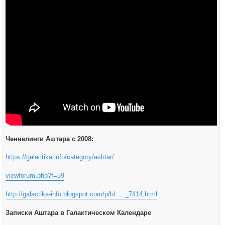
Ченнелинги Аштара с 2008:
https://galactika.info/category/ashtar/
viewforum.php?f=59
http://galactika-info.blogspot.com/p/bl ... _7414.html
Записки Аштара в Галактическом Календаре