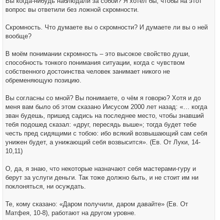
Вы когда-нибудь наблюдали за собой? Я хотел бы, чтобы на этот
н
вопрос вы ответили без ложной скромности.
и
е
Скромность. Что думаете вы о скромности? И думаете ли вы о ней
вообще?
В моём понимании скромность – это высокое свойство души,
способность тонкого понимания ситуации, когда с чувством
собственного достоинства человек занимает никого не
обременяющую позицию.
Вы согласны со мной? Вы понимаете, о чём я говорю? Хотя и до
меня вам было об этом сказано Иисусом 2000 лет назад: «… когда
зван будешь, пришед садись на последнее место, чтобы знавший
тебя подошед сказал: «друг, пересядь выше»; тогда будет тебе
честь пред сидящими с тобою: ибо всякий возвышающий сам себя
унижен будет, а унижающий себя возвысится». (Ев. От Луки, 14-
10,11)
О, да, я знаю, что некоторые назначают себя мастерами-гуру и
берут за услуги деньги. Так тоже должно быть, и не стоит им ни
поклоняться, ни осуждать.
Те, кому сказано: «Даром получили, даром давайте» (Ев. От
Матфея, 10-8), работают на другом уровне.