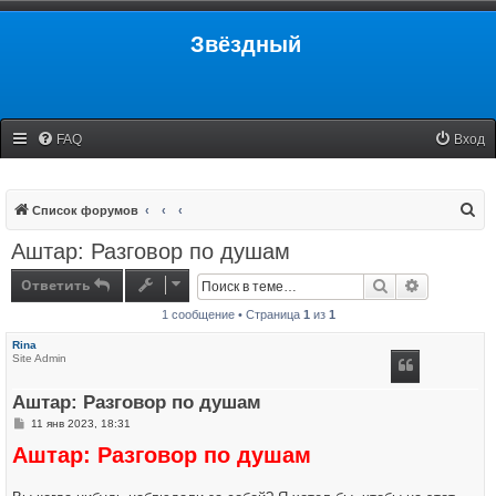
Звёздный
FAQ
Вход
П
Список форумов
о
Аштар: Разговор по душам
и
Ответить
Поиск
Расширенн
с
1 сообщение • Страница
1
из
1
к
Rina
Site Admin
Аштар: Разговор по душам
С
11 янв 2023, 18:31
о
Аштар: Разговор по душам
о
б
щ
е