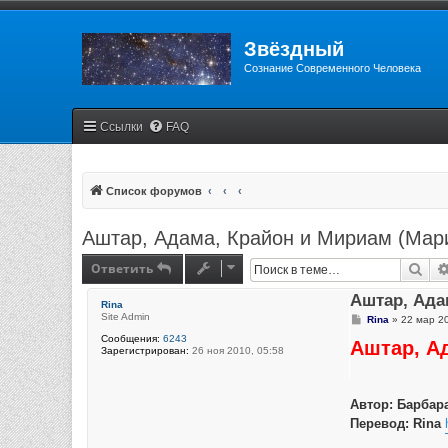
Звёздный
Сознание Современного Человека
Ссылки
FAQ
Список форумов
Аштар, Адама, Крайон и Мириам (Мар
Ответить
Пои
Аштар, Ада
Rina
Site Admin
С
Rina
»
22 мар 20
о
Сообщения:
6243
Аштар, А
о
Зарегистрирован:
26 ноя 2010, 05:58
б
щ
е
н
Автор: Барбар
и
е
Перевод: Rina