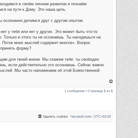
аходимся в своём личном развитии и познаём
ся на пути к Дому. Это наша цель.
ы осознанно делимся друг с другом опытом.
нет у тебя или нет у других. Это может быть что-то
о. Только и этого ты не осознаёшь. Ты находишься на
ин. Поток моих мыслей содержит многое». Вопрос
и принять форму?
ящим для твоей жизни. Мы скажем тебе: ты свободен
изнь, если действительно это осознаешь. Сейчас важно
мыслей. Мы часто напоминаем об этой Божественной
В
е
р
1 сообщение • Страница
1
из
1
н
у
т
ь
с
я
к
Удалить cookies
Часовой пояс:
UTC+03:00
н
а
ч
а
л
у