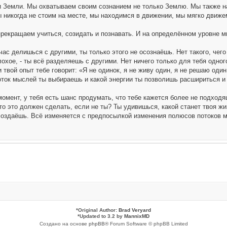
 Земли. Мы охватываем своим сознанием не только Землю. Мы также н
 никогда не стоим на месте, мы находимся в движении, мы мягко движем
прекращаем учиться, созидать и познавать. И на определённом уровне м
час делишься с другими, ты только этого не осознаёшь. Нет такого, чего 
охое, - ты всё разделяешь с другими. Нет ничего только для тебя одног
и твой опыт тебе говорит: «Я не одинок, я не живу один, я не решаю од
поток мыслей ты выбираешь и какой энергии ты позволишь расшириться 
 момент, у тебя есть шанс продумать, что тебе кажется более не подход
то это должен сделать, если не ты? Ты удивишься, какой станет твоя ж
 создаёшь. Всё изменяется с предпосылкой изменения полюсов потоков 
*
Original Author:
Brad Veryard
*
Updated to 3.2 by
MannixMD
Создано на основе
phpBB
® Forum Software © phpBB Limited