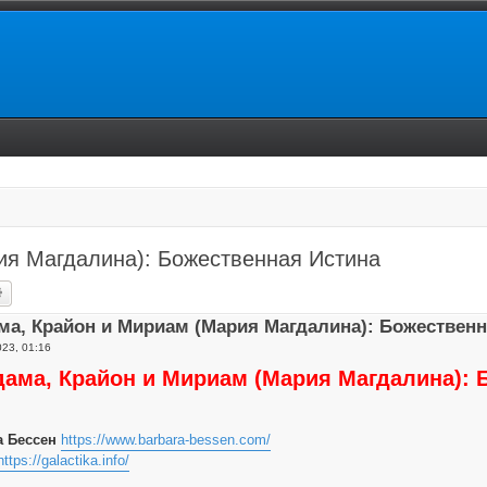
ия Магдалина): Божественная Истина
ск
Расширенный поиск
ма, Крайон и Мириам (Мария Магдалина): Божественн
23, 01:16
дама, Крайон и Мириам (Мария Магдалина): 
а Бессен
https://www.barbara-bessen.com/
https://galactika.info/