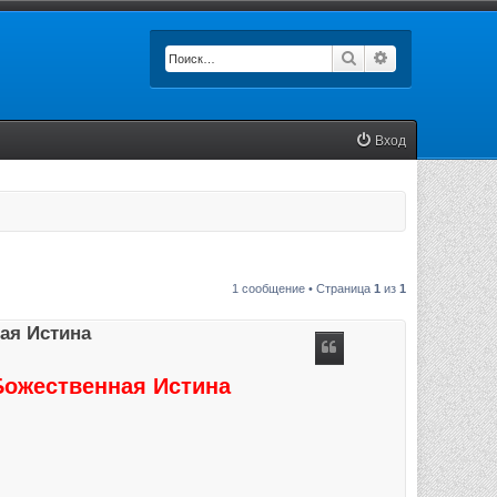
Поиск
Расширенный п
Вход
1 сообщение • Страница
1
из
1
ая Истина
Божественная Истина