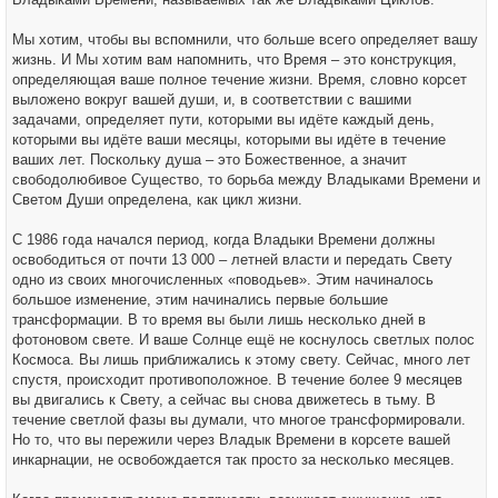
Мы хотим, чтобы вы вспомнили, что больше всего определяет вашу
жизнь. И Мы хотим вам напомнить, что Время – это конструкция,
определяющая ваше полное течение жизни. Время, словно корсет
выложено вокруг вашей души, и, в соответствии с вашими
задачами, определяет пути, которыми вы идёте каждый день,
которыми вы идёте ваши месяцы, которыми вы идёте в течение
ваших лет. Поскольку душа – это Божественное, а значит
свободолюбивое Существо, то борьба между Владыками Времени и
Светом Души определена, как цикл жизни.
С 1986 года начался период, когда Владыки Времени должны
освободиться от почти 13 000 – летней власти и передать Свету
одно из своих многочисленных «поводьев». Этим начиналось
большое изменение, этим начинались первые большие
трансформации. В то время вы были лишь несколько дней в
фотоновом свете. И ваше Солнце ещё не коснулось светлых полос
Космоса. Вы лишь приближались к этому свету. Сейчас, много лет
спустя, происходит противоположное. В течение более 9 месяцев
вы двигались к Свету, а сейчас вы снова движетесь в тьму. В
течение светлой фазы вы думали, что многое трансформировали.
Но то, что вы пережили через Владык Времени в корсете вашей
инкарнации, не освобождается так просто за несколько месяцев.