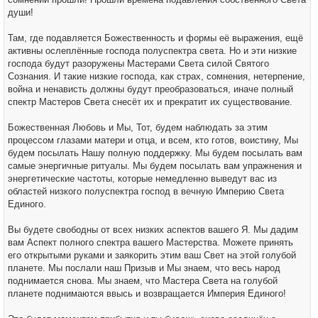
души!
Там, где подавляется Божественность и формы её выражения, ещё
активны ослеплённые господа полуспектра света. Но и эти низкие
господа будут разоружены Мастерами Света силой Святого
Сознания. И такие низкие господа, как страх, сомнения, нетерпение,
война и ненависть должны будут преобразоваться, иначе полный
спектр Мастеров Света снесёт их и прекратит их существование.
Божественная Любовь и Мы, Тот, будем наблюдать за этим
процессом глазами матери и отца, и всем, кто готов, воистину, Мы
будем посылать Нашу полную поддержку. Мы будем посылать вам
самые энергичные ритуалы. Мы будем посылать вам упражнения и
энергетические частоты, которые немедленно выведут вас из
областей низкого полуспектра господ в вечную Империю Света
Единого.
Вы будете свободны от всех низких аспектов вашего Я. Мы дадим
вам Аспект полного спектра вашего Мастерства. Можете принять
его открытыми руками и заякорить этим ваш Свет на этой голубой
планете. Мы послали наш Призыв и Мы знаем, что весь народ
поднимается снова. Мы знаем, что Мастера Света на голубой
планете поднимаются ввысь и возвращается Империя Единого!