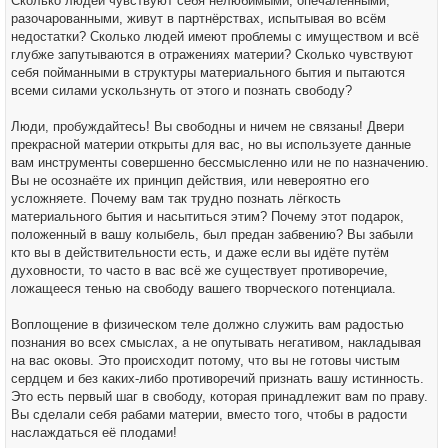
Сколько людей чувствуют себя нелюбимыми, опечаленными,
разочарованными, живут в партнёрствах, испытывая во всём
недостатки? Сколько людей имеют проблемы с имуществом и всё
глубже запутываются в отражениях материи? Сколько чувствуют
себя пойманными в структуры материального бытия и пытаются
всеми силами ускользнуть от этого и познать свободу?
Люди, пробуждайтесь! Вы свободны и ничем не связаны! Двери
прекрасной материи открыты для вас, но вы используете данные
вам инструменты совершенно бессмысленно или не по назначению.
Вы не осознаёте их принцип действия, или невероятно его
усложняете. Почему вам так трудно познать лёгкость
материального бытия и насытиться этим? Почему этот подарок,
положенный в вашу колыбель, был предан забвению? Вы забыли
кто вы в действительности есть, и даже если вы идёте путём
духовности, то часто в вас всё же существует противоречие,
ложащееся тенью на свободу вашего творческого потенциала.
Воплощение в физическом теле должно служить вам радостью
познания во всех смыслах, а не опутывать негативом, накладывая
на вас оковы. Это происходит потому, что вы не готовы чистым
сердцем и без каких-либо противоречий признать вашу истинность.
Это есть первый шаг в свободу, которая принадлежит вам по праву.
Вы сделали себя рабами материи, вместо того, чтобы в радости
наслаждаться её плодами!