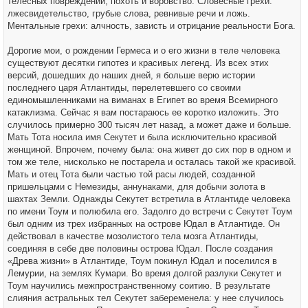
телесных повреждений, похоть и воровство. Словесные грехи:
лжесвидетельство, грубые слова, ревнивые речи и ложь.
Ментальные грехи: алчность, зависть и отрицание реальности Бога.
Дорогие мои, о рождении Гермеса и о его жизни в теле человека
существуют десятки гипотез и красивых легенд. Из всех этих
версий, дошедших до наших дней, я больше верю истории
последнего царя Атлантиды, перелетевшего со своими
единомышленниками на виманах в Египет во время Всемирного
катаклизма. Сейчас я вам постараюсь ее коротко изложить. Это
случилось примерно 300 тысяч лет назад, а может даже и больше.
Мать Тота носила имя Секутет и была исключительно красивой
женщиной. Впрочем, почему была: она живет до сих пор в одном и
том же теле, нисколько не постарела и осталась такой же красивой.
Мать и отец Тота были частью той расы людей, созданной
пришельцами с Немезиды, аннунаками, для добычи золота в
шахтах Земли. Однажды Секутет встретила в Атлантиде человека
по имени Тоум и полюбила его. Задолго до встречи с Секутет Тоум
был одним из трех избранных на острове Юдал в Атлантиде. Он
действовал в качестве мозолистого тела мозга Атлантиды,
соединяя в себе две половины острова Юдал. После создания
«Древа жизни» в Атлантиде, Тоум покинул Юдал и поселился в
Лемурии, на землях Кумари. Во время долгой разлуки Секутет и
Тоум научились межпространственному соитию. В результате
слияния астральных тел Секутет забеременела: у нее случилось