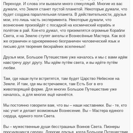
Переходе. И слова эти вызвали много спекуляций. Многие из вас
думали, что Земля станет пустой планетой. Некоторые думали, что
будет создана параллельная планета. В действительности, друзья
мои, это лишь часть эксперимента. Некоторые думали, что
вознесение произойдёт с посадкой на космический корабль и
полётом в рай. Кое-кто думал, что приземлятся огромные Корабли
Света, и на Землю ступят ангелы и Вознесённые Мастера. Как всё
же ограничен и одновременно безграничен человеческий язык и
письмо для творения бескрайних вселенных!
Друзья мои, Большое Путешествие уже началось и мы с вами идём
навстречу друг другу. Мы идём путём света, и вы идёте путём
любви.
Там, где наши пути встретятся, там будет Царство Небесное на
Земле. И там, где мы встречаемся, там Есть Бог в его
животворящей форме. Для многих Большое Путешествие уже
началось, а для многих ещё начнётся.
Мы постоянно говорили вам, что вы – наши наставники. Вы - те, кто
нас учит и делает возможным Вознесение. Вы – Мастера единого
сердца, единого поля Света.
Вы – мужественные души бесстрашных Воинов Света. Пионеры
проснувшихся сердец. Дорогие друзья, когда Большое Путешествие