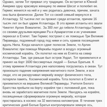
Однако, затем Тот прервал эту традицию. Он встретил в Южной
Америке одну красивую женщину по имени Шесат и полюбил ее.
Гермес женился на ней и у них родилась девочка, причем, зачата
она была физически. Далее Тот со своей семьей вернулся в
Атлантиду. 52 тысячи лет он прожил среди атлантов, причем 16
тысяч лет он был царем Атлантиды. В это время атланты его звали
Чикетет Арлих Вомалитес. За 300 лет до гибели Атлантиды Гермес
со своими друзьями-жрецами Ра и Араараготом и их учениками
переехал в Египет. Там Гермес построил с их помощью Три Великие
Пирамиды, подземный город под ними и сеть храмов посвящения
вдоль Нила. Когда начался сдвиг полюсов Земли, то Арлих
Вомалитес при помощи Меркабы поднял в воздух огромный
космический корабль. Он полетел на нем из Египта на север
Атлантиды. Там, где раньше был остров Ундал, Тот приземлился и
принял на борт 1600 бессмертных людей — Белых Братьев. К
этому времени Атлантида уже наполовину погрузилась в океан. Тут
произошло падение напряжения магнитного поля Земли, и все
люди, кто не раскручивал меркабу вокруг физического тела,
потеряли память. Космический корабль Тота полетел в Египет и
приземлился на вершине Великой Пирамиды. Учителя Белого
Братства пробыли на борту корабля три с половиной дня, пока
вновь не заработало магнитное поле Земли. Находясь на корабле,
посвященные сформировали огромную меркабу, которая
простиралась в космос на 32 миллиона километров. В течение трех
критических дней Белые Братья контролировали земную ось,