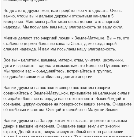
Но до этого, друзья мои, вам придётся кое-что сделать. Очень
важно, чтобы вы и дальше держали открытыми каналы в 5
измерение. Миллионы работников света делают это энергией
надежды. Мы посылаем вам нашу благодарность за вашу силу.
Многие делают это энергией любви к Земле-Матушке. Вы – те, кто
стабильно держит большие каналы Света, даже когда порой
слабеет надежда. И вам мы посылаем нашу благодарность.
Все вы – целители, шаманы, матери, отцы, учителя, школьники,
дети и взрослые – сделали возможным это Большое Путешествие.
Мы просим вас – объединяйтесь, встречайтесь в группах,
создавайте связи и стабильно держите энергии.
Нашим друзьям на востоке и северо-востоке мы говорим:
соединяйтесь с Землёй-Матушкой, призывайте её целебные силы и
очищайте большие площади вашего континента. Высвобождайте
сознание, циркулирующее на поверхности ваших земель. Очищайте
её любовью и светом. Очищайте силой огня Матушки-Земли.
Нашим друзьям на Западе хотим мы сказать: держите открытыми
двери в высшие измерения. Очищайте ваши земли от энергии
страха, Делайте это, визуализируя зелёный свет на расстоянии