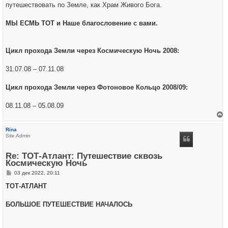
путешествовать по Земле, как Храм Живого Бога.
МЫ ЕСМЬ ТОТ и Наше благословение с вами.
Цикл прохода Земли через Космическую Ночь 2008:
31.07.08 – 07.11.08
Цикл прохода Земли через Фотоновое Кольцо 2008/09:
08.11.08 – 05.08.09
е
р
Rina
н
Site Admin
у
т
ь
Re: ТОТ-Атлант: Путешествие сквозь
с
Космическую Ночь
я
к
С
03 дек 2022, 20:11
н
о
а
о
ТОТ-АТЛАНТ
ч
б
а
щ
л
е
БОЛЬШОЕ ПУТЕШЕСТВИЕ НАЧАЛОСЬ
у
н
и
е