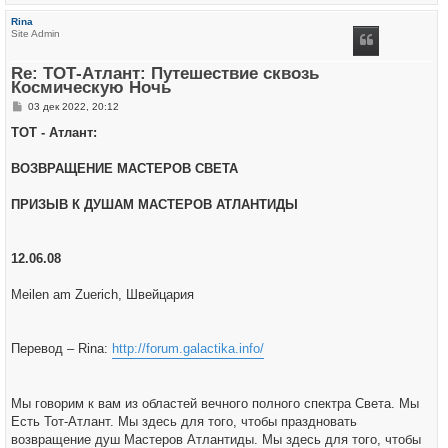
е
р
Rina
н
Site Admin
у
т
ь
Re: ТОТ-Атлант: Путешествие сквозь
с
Космическую Ночь
я
к
С
03 дек 2022, 20:12
н
о
а
о
ТОТ - Атлант:
ч
б
а
щ
л
е
ВОЗВРАЩЕНИЕ МАСТЕРОВ СВЕТА
у
н
и
е
ПРИЗЫВ К ДУШАМ МАСТЕРОВ АТЛАНТИДЫ
12.06.08
Meilen am Zuerich, Швейцария
Перевод – Rina:
http://forum.galactika.info/
Мы говорим к вам из областей вечного полного спектра Света. Мы
Есть Тот-Атлант. Мы здесь для того, чтобы праздновать
возвращение душ Мастеров Атлантиды. Мы здесь для того, чтобы