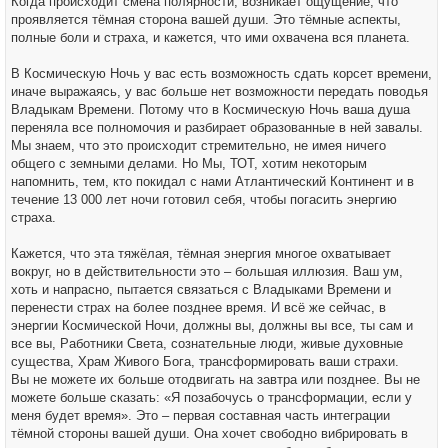
Когда происходит смена полярности, возникает ощущение, что
проявляется тёмная сторона вашей души. Это тёмные аспекты,
полные боли и страха, и кажется, что ими охвачена вся планета.
В Космическую Ночь у вас есть возможность сдать корсет времени,
иначе выражаясь, у вас больше нет возможности передать поводья
Владыкам Времени. Потому что в Космическую Ночь ваша душа
переняла все полномочия и разбирает образованные в ней завалы.
Мы знаем, что это происходит стремительно, не имея ничего
общего с земными делами. Но Мы, ТОТ, хотим некоторым
напомнить, тем, кто покидал с нами Атлантический Континент и в
течение 13 000 лет ночи готовил себя, чтобы погасить энергию
страха.
Кажется, что эта тяжёлая, тёмная энергия многое охватывает
вокруг, но в действительности это – большая иллюзия. Ваш ум,
хоть и напрасно, пытается связаться с Владыками Времени и
перенести страх на более позднее время. И всё же сейчас, в
энергии Космической Ночи, должны вы, должны вы все, ты сам и
все вы, Работники Света, сознательные люди, живые духовные
существа, Храм Живого Бога, трансформировать ваши страхи.
Вы не можете их больше отодвигать на завтра или позднее. Вы не
можете больше сказать: «Я позабочусь о трансформации, если у
меня будет время». Это – первая составная часть интеграции
тёмной стороны вашей души. Она хочет свободно вибрировать в