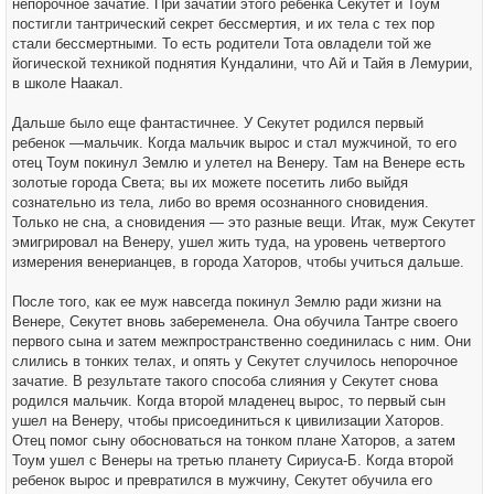
непорочное зачатие. При зачатии этого ребенка Секутет и Тоум
постигли тантрический секрет бессмертия, и их тела с тех пор
стали бессмертными. То есть родители Тота овладели той же
йогической техникой поднятия Кундалини, что Ай и Тайя в Лемурии,
в школе Наакал.
Дальше было еще фантастичнее. У Секутет родился первый
ребенок —мальчик. Когда мальчик вырос и стал мужчиной, то его
отец Тоум покинул Землю и улетел на Венеру. Там на Венере есть
золотые города Света; вы их можете посетить либо выйдя
сознательно из тела, либо во время осознанного сновидения.
Только не сна, а сновидения — это разные вещи. Итак, муж Секутет
эмигрировал на Венеру, ушел жить туда, на уровень четвертого
измерения венерианцев, в города Хаторов, чтобы учиться дальше.
После того, как ее муж навсегда покинул Землю ради жизни на
Венере, Секутет вновь забеременела. Она обучила Тантре своего
первого сына и затем межпространственно соединилась с ним. Они
слились в тонких телах, и опять у Секутет случилось непорочное
зачатие. В результате такого способа слияния у Секутет снова
родился мальчик. Когда второй младенец вырос, то первый сын
ушел на Венеру, чтобы присоединиться к цивилизации Хаторов.
Отец помог сыну обосноваться на тонком плане Хаторов, а затем
Тоум ушел с Венеры на третью планету Сириуса-Б. Когда второй
ребенок вырос и превратился в мужчину, Секутет обучила его