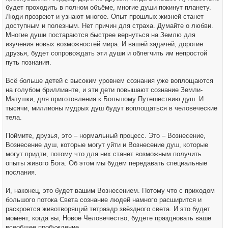
будет проходить в полном объёме, многие души покинут планету.
Люди прозреют и узнают многое. Опыт прошлых жизней станет
доступным и полезным. Нет причин для страха. Думайте о любви.
Многие души постараются быстрее вернуться на Землю для
изучения новых возможностей мира. И вашей задачей, дорогие
друзья, будет сопровождать эти души и облегчить им непростой
путь познания.
Всё больше детей с высоким уровнем сознания уже воплощаются
на голубом бриллианте, и эти дети повышают сознание Земли-
Матушки, для приготовления к Большому Путешествию душ. И
тысячи, миллионы мудрых душ будут воплощаться в человеческие
тела.
Поймите, друзья, это – нормальный процесс. Это – Вознесение,
Вознесение душ, которые могут уйти и Вознесение душ, которые
могут придти, потому что для них станет возможным получить
опыты живого Бога. Об этом мы будем передавать специальные
послания.
И, наконец, это будет вашим Вознесением. Потому что с приходом
большого потока Света сознание людей намного расширится и
раскроется животворящий тетраэдр звёздного света. И это будет
момент, когда вы, Новое Человечество, будете праздновать ваше
всеобщее пробуждение.