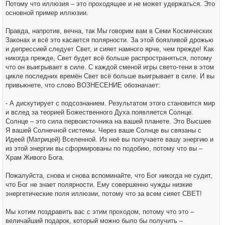
Потому что иллюзия – это проходящее и не может удержаться. Это
основной пример иллюзии.
Правда, напротив, вечна, так Мы говорим вам в Семи Космических
Законах и всё это касается полярности. За этой боязливой дрожью
и депрессией следует Свет, и сияет намного ярче, чем прежде! Как
никогда прежде, Свет будет всё больше распространяться, потому
что он выигрывает в силе. С каждой сменой игры свето-тени в этом
цикле последних времён Свет всё больше выигрывает в силе. И вы
привыкнете, что слово ВОЗНЕСЕНИЕ обозначает:
- А дискутирует с подсознанием. Результатом этого становится мир
и вслед за теорией Божественного Духа появляется Солнце.
Солнце – это сила первоисточника на вашей планете. Это Высшее
Я вашей Солнечной системы. Через ваше Солнце вы связаны с
Идеей (Матрицей) Вселенной. Из неё вы получаете вашу энергию и
из этой энергии вы сформированы по подобию, потому что вы –
Храм Живого Бога.
Пожалуйста, снова и снова вспоминайте, что Бог никогда не судит,
что Бог не знает полярности. Ему совершенно чужды низкие
энергетические поля иллюзии, потому что за всем сияет СВЕТ!
Мы хотим поздравить вас с этим проходом, потому что это –
величайший подарок, который можно было бы получить –