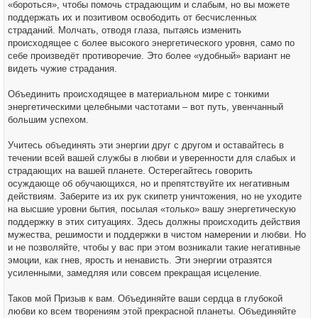
«бороться», чтобы помочь страдающим и слабым, но вы можете
поддержать их и позитивом освободить от бесчисленных
страданий. Молчать, отводя глаза, пытаясь изменить
происходящее с более высокого энергетического уровня, само по
себе произведёт противоречие. Это более «удобный» вариант не
видеть чужие страдания.
Объединить происходящее в материальном мире с тонкими
энергетическими целебными частотами – вот путь, увенчанный
большим успехом.
Учитесь объединять эти энергии друг с другом и оставайтесь в
течении всей вашей службы в любви и уверенности для слабых и
страдающих на вашей планете. Остерегайтесь говорить
осуждающе об обучающихся, но и препятствуйте их негативным
действиям. Заберите из их рук скипетр уничтожения, но не уходите
на высшие уровни бытия, посылая «только» вашу энергетическую
поддержку в этих ситуациях. Здесь должны происходить действия
мужества, решимости и поддержки в чистом намерении и любви. Но
и не позволяйте, чтобы у вас при этом возникали такие негативные
эмоции, как гнев, ярость и ненависть. Эти энергии отразятся
усиленными, замедляя или совсем прекращая исцеление.
Таков мой Призыв к вам. Объединяйте ваши сердца в глубокой
любви ко всем творениям этой прекрасной планеты. Объединяйте