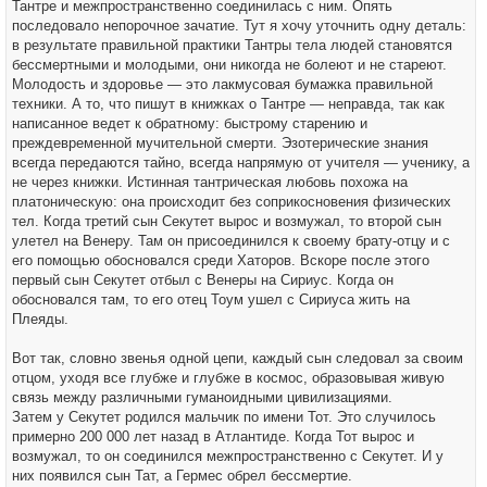
Тантре и межпространственно соединилась с ним. Опять
последовало непорочное зачатие. Тут я хочу уточнить одну деталь:
в результате правильной практики Тантры тела людей становятся
бессмертными и молодыми, они никогда не болеют и не стареют.
Молодость и здоровье — это лакмусовая бумажка правильной
техники. А то, что пишут в книжках о Тантре — неправда, так как
написанное ведет к обратному: быстрому старению и
преждевременной мучительной смерти. Эзотерические знания
всегда передаются тайно, всегда напрямую от учителя — ученику, а
не через книжки. Истинная тантрическая любовь похожа на
платоническую: она происходит без соприкосновения физических
тел. Когда третий сын Секутет вырос и возмужал, то второй сын
улетел на Венеру. Там он присоединился к своему брату-отцу и с
его помощью обосновался среди Хаторов. Вскоре после этого
первый сын Секутет отбыл с Венеры на Сириус. Когда он
обосновался там, то его отец Тоум ушел с Сириуса жить на
Плеяды.
Вот так, словно звенья одной цепи, каждый сын следовал за своим
отцом, уходя все глубже и глубже в космос, образовывая живую
связь между различными гуманоидными цивилизациями.
Затем у Секутет родился мальчик по имени Тот. Это случилось
примерно 200 000 лет назад в Атлантиде. Когда Тот вырос и
возмужал, то он соединился межпространственно с Секутет. И у
них появился сын Тат, а Гермес обрел бессмертие.