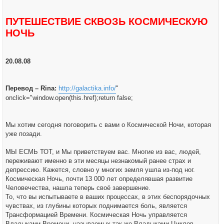
щ
е
н
ПУТЕШЕСТВИЕ СКВОЗЬ КОСМИЧЕСКУЮ
и
е
НОЧЬ
20.08.08
Перевод – Rina:
http://galactika.info/
"
onclick="window.open(this.href);return false;
Мы хотим сегодня поговорить с вами о Космической Ночи, которая
уже позади.
МЫ ЕСМЬ ТОТ, и Мы приветствуем вас. Многие из вас, людей,
переживают именно в эти месяцы незнакомый ранее страх и
депрессию. Кажется, словно у многих земля ушла из-под ног.
Космическая Ночь, почти 13 000 лет определявшая развитие
Человечества, нашла теперь своё завершение.
То, что вы испытываете в ваших процессах, в этих беспорядочных
чувствах, из глубины которых поднимается боль, является
Трансформацией Времени. Космическая Ночь управляется
Владыками Времени, называемых так же Владыками Циклов.