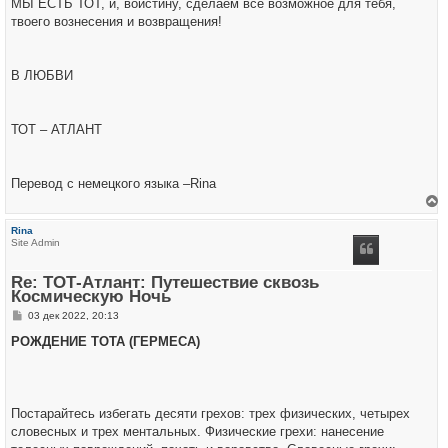
МЫ ЕСТЬ ТОТ, и, воистину, сделаем всё возможное для тебя,
твоего вознесения и возвращения!
В ЛЮБВИ
ТОТ – АТЛАНТ
Перевод с немецкого языка –Rina
е
р
Rina
н
Site Admin
у
т
ь
Re: ТОТ-Атлант: Путешествие сквозь
с
Космическую Ночь
я
к
С
03 дек 2022, 20:13
н
о
а
о
РОЖДЕНИЕ ТОТА (ГЕРМЕСА)
ч
б
а
щ
л
е
у
н
и
е
Постарайтесь избегать десяти грехов: трех физических, четырех
словесных и трех ментальных. Физические грехи: нанесение