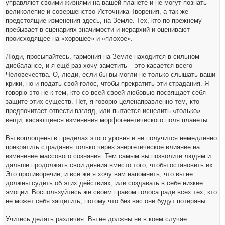
управляют своими жизнями на вашей планете и не могут познать
великолепие и совершенство Источника Творения, а так же
предстоящие изменения здесь, на Земле. Тех, кто по-прежнему
пребывает в сценариях значимости и иерархий и оценивают
происходящее на «хорошее» и «плохое».
Люди, просыпайтесь, гармония на Земле находится в сильном
дисбалансе, и я ещё раз хочу заметить – это касается всего
Человечества. О, люди, если бы вы могли не только слышать ваши
крики, но и подать свой голос, чтобы прекратить эти страдания. Я
говорю это не к тем, кто со всей своей любовью посвящает себя
защите этих существ. Нет, я говорю целенаправленно тем, кто
предпочитает отвести взгляд, или пытается исцелить «только»
вещи, касающиеся изменения морфогенетического поля планеты.
Вы воплощены в пределах этого уровня и не получится немедленно
прекратить страдания только через энергетическое влияние на
изменение массового сознания. Тем самым вы позволите людям и
дальше продолжать свои деяния вместо того, чтобы остановить их.
Это противоречие, и всё же я хочу вам напомнить, что вы не
должны судить об этих действиях, или создавать в себе низкие
эмоции. Воспользуйтесь же своим правом голоса ради всех тех, кто
не может себя защитить, потому что без вас они будут потеряны.
Учитесь делать различия. Вы не должны ни в коем случае