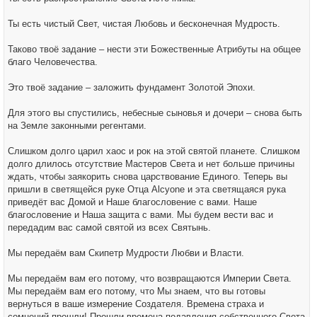
Ты есть чистый Свет, чистая Любовь и бесконечная Мудрость.
Таково твоё задание – нести эти Божественные Атрибуты на общее
благо Человечества.
Это твоё задание – заложить фундамент Золотой Эпохи.
Для этого вы спустились, небесные сыновья и дочери – снова быть
на Земле законными регентами.
Слишком долго царил хаос и рок на этой святой планете. Слишком
долго длилось отсутствие Мастеров Света и нет больше причины
ждать, чтобы заякорить снова царствование Единого. Теперь вы
пришли в светящейся руке Отца Alcyone и эта светящаяся рука
приведёт вас Домой и Наше благословение с вами. Наше
благословение и Наша защита с вами. Мы будем вести вас и
передадим вас самой святой из всех Святынь.
Мы передаём вам Скипетр Мудрости Любви и Власти.
Мы передаём вам его потому, что возвращаются Империи Света.
Мы передаём вам его потому, что Мы знаем, что вы готовы
вернуться в ваше измерение Создателя. Времена страха и
сомнений прошли! Прошли времена подавления собственного Света