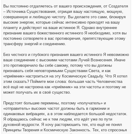
Вы постоянно отдаляетесь от вашего происхождения, от Создателя
– Источника Существования, отрицая вашу настоящую, мощную,
совершенную и любящую чистоту. Вы делаете это сами, блокируя
высокие энергии, которые сейчас интенсивно приходят на вашу
планету и действуют на ваше истинное Я. Однако внутреннее
признание вашего божественного истинного Я необходимо, хотя вы
постоянно сотворяете в вас противоречия, препятствующие этому
трансферу энергий и соединению.
Без честного и глубокого признания вашего истинного Я невозможно
ваше соединение с высокими частотами Лучей Вознесения. Иначе
это противоречило бы себе самому, потому что вы должны
признавать себя неповторимыми Существами Света, и как
«приёмник» настроиться на эту Космическую Свадьбу. Что Я хотел
этим сказать? Поймите мои слова: большая часть Человечества
всё ещё не настроена как «приёмник» на эти частоты и поэтому не
может получать их в своё существо.
Предстоят большие перемены, поэтому «получатель» и
«отправитель» высоких частот должны быть в гармонии и
одинаковых вибрациях, а в этом наблюдается большой недостаток.
Я обращаюсь сейчас не к тем людям, кто идёт уже по пути
духовной мудрости. Я хочу растормошить тех, кто ещё не понял
Принципы Творения и Космическую Законность. Тех, кто спросонья