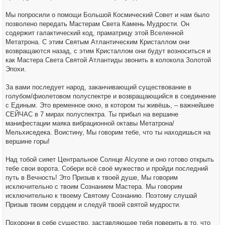
Мы попросили о помощи Большой Космический Совет и нам было
позволено передать Мастерам Света Камень Мудрости. Он
содержит галактический код, праматрицу этой Вселенной
Метатрона. С этим Святым Атлантическим Кристаллом они
возвращаются назад, с этим Кристаллом они будут возноситься и
как Мастера Света Святой Атлантиды звонить в колокола Золотой
Эпохи.
За вами последует народ, заканчивающий существование в
голубом/фиолетовом полуспектре и возвращающийся в соединение
с Единым. Это временное окно, в котором ты живёшь, – важнейшее
СЕЙЧАС в 7 мирах полуспектра. Ты прибыл на вершине
манифестации маяка вибрационной октавы Метатрона/
Мельхиседека. Воистину, Мы говорим тебе, что ты находишься на
вершине горы!
Над тобой сияет Центральное Солнце Alcyone и оно готово открыть
тебе свои ворота. Собери всё своё мужество и пройди последний
путь в Вечность! Это Призыв к твоей душе, Мы говорим
исключительно с твоим Сознанием Мастера. Мы говорим
исключительно к твоему Святому Сознанию. Поэтому слушай
Призыв твоим сердцем и следуй твоей святой мудрости.
Похорони в себе существо, заставляющее тебя поверить в то, что