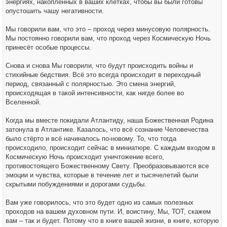
энергиях, накопленных в ваших клетках, чтобы вы были готовы
опустошить чашу негативности.
Мы говорили вам, что это – проход через минусовую полярность.
Мы постоянно говорили вам, что проход через Космическую Ночь
принесёт особые процессы.
Снова и снова Мы говорили, что будут происходить войны и
стихийные бедствия. Всё это всегда происходит в переходный
период, связанный с полярностью. Это смена энергий,
происходящая в такой интенсивности, как нигде более во
Вселенной.
Когда мы вместе покидали Атлантиду, наша Божественная Родина
затонула в Атлантике. Казалось, что всё сознание Человечества
было стёрто и всё начиналось по-новому. То, что тогда
происходило, происходит сейчас в миниатюре. С каждым входом в
Космическую Ночь происходит уничтожение всего,
противостоящего Божественному Свету. Преобразовываются все
эмоции и чувства, которые в течение лет и тысячелетий были
скрытыми побуждениями и дорогами судьбы.
Вам уже говорилось, что это будет одно из самых полезных
проходов на вашем духовном пути. И, воистину, Мы, ТОТ, скажем
вам – так и будет. Потому что в книге вашей жизни, в книге, которую