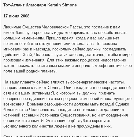
щ
л
е
Тот-Атлант благодаря Kerstin Simone
у
н
и
е
17 июня 2008
Любимые Существа Человеческой Рассы, это послание к вам
имеет большую срочность и должно призвать вас способствовать
большим изменениям. Пришло время, когда у вас больше нет
возможностей для отступления или отвода глаз. Те времена
миновали раз и навсегда, поскольку сейчас должны последовать
действия. Знай, Человек – пустых слов недостаточно, чтобы в мире
произошли изменения. Для этих важных процессов недостаточно
так же посылать позитивные мысли и энергию в морфогенетическое
поле вашей родной планеты.
На вашу планету сейчас влияют высокоэнергетические частоты,
направленные к вам от Солнца. Они находятся в непосредственной
связи с вашим истинным Я, с которым вы должны признать
совершенное единение в этом процессе изменений и последующего
вознесения. Времена разобщённости должны быть позади! Однако
большинство Человечества находится не только в отдалении от
истинной эссенции Источника Существования, но и от соединения
со своим истинным Я. Эти знания ещё глубоко скрыты от
бесчисленного количества людей и не пробуждены в них.