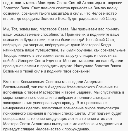
подготовить места Мастерам Света Святой Атлантиды в творении
Золотого Века. Свет полного спектра принесёт на Землю волну
сознания, сознания такого масштаба и силы, что Человечество
вплоть до середины Золотого Века будет радоваться её Свету.
Мы, Тот, зовём вас, Мастеров Света, Мы призываем вас принять
ваши Божественные способности. Примите их и поднимите ваше
сознание и будьте теми, кем вы были всегда! Тончайший Свет,
вибрирующая энергия, вибрирующие души Мастеров! Когда
начиналось ваше путешествие, вы были обучены, как сознательные
Творцы, именно в это время взять за руку спящих и повести за
собой в Империи Света Единого. Многие тысячелетия вас обучали
проснуться самим и пробудить других. Наступила Золотая Эпоха.
Вспомни о твоей силе и подними твоё сознание!
Вместе с Космическим Советом мы создали Академию
Воспоминаний, так как в Академии Атлантического Сознания ты
вспомнишь о твоём Мастерстве и твоём Задании. Мы спустились в
миры пониженного сознания в вибрациях полного спектра и
заякорили в них универсальную правду. Это произошло с
намерением сделать возможным вознесение миров полуспектра
пониженного сознания в полный спектр Света. Этот подъём будет
совершаться в течение следующих лет и в течение этих лет
Мастера Света Атлантиды выступят с их любовью и мудростью и
приведут спящее Человечество к пробуждению.