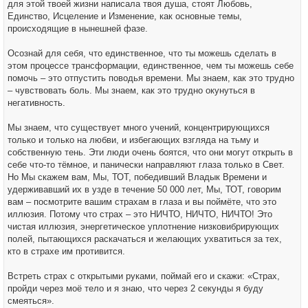
для этой твоей жизни написала твоя душа, стоят Любовь,
Единство, Исцеление и Изменение, как основные темы,
происходящие в нынешней фазе.
Осознай для себя, что единственное, что ты можешь сделать в
этом процессе трансформации, единственное, чем ты можешь себе
помочь – это отпустить поводья времени. Мы знаем, как это трудно
– чувствовать боль. Мы знаем, как это трудно окунуться в
негативность.
Мы знаем, что существует много учений, концентрирующихся
только и только на любви, и избегающих взгляда на тьму и
собственную тень. Эти люди очень боятся, что они могут открыть в
себе что-то тёмное, и панически направляют глаза только в Свет.
Но Мы скажем вам, Мы, ТОТ, победивший Владык Времени и
удерживавший их в узде в течение 50 000 лет, Мы, ТОТ, говорим
вам – посмотрите вашим страхам в глаза и вы поймёте, что это
иллюзия. Потому что страх – это НИЧТО, НИЧТО, НИЧТО! Это
чистая иллюзия, энергетическое уплотнение низковибрирующих
полей, пытающихся раскачаться и желающих ухватиться за тех,
кто в страхе им противится.
Встреть страх с открытыми руками, поймай его и скажи: «Страх,
пройди через моё тело и я знаю, что через 2 секунды я буду
смеяться».