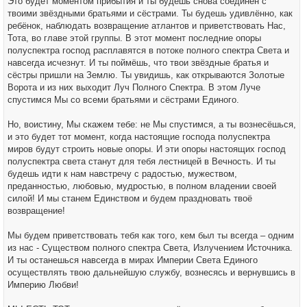
Это будет моментом прибытия и ты будешь снова соединён с
твоими звёздными братьями и сёстрами. Ты будешь удивлённо, как
ребёнок, наблюдать возвращение атлантов и приветствовать Нас,
Тота, во главе этой группы. В этот момент последние опоры
полуспектра господ расплавятся в потоке полного спектра Света и
навсегда исчезнут. И ты поймёшь, что твои звёздные братья и
сёстры пришли на Землю. Ты увидишь, как открываются Золотые
Ворота и из них выходит Луч Полного Спектра. В этом Луче
спустимся Мы со всеми братьями и сёстрами Единого.
Но, воистину, Мы скажем тебе: не Мы спустимся, а ты вознесёшься,
и это будет тот момент, когда настоящие господа полуспектра
миров будут строить новые опоры. И эти опоры настоящих господ
полуспектра света станут для тебя лестницей в Вечность. И ты
будешь идти к нам навстречу с радостью, мужеством,
преданностью, любовью, мудростью, в полном владении своей
силой! И мы станем Единством и будем праздновать твоё
возвращение!
Мы будем приветствовать тебя как того, кем был ты всегда – одним
из нас - Существом полного спектра Света, Излучением Источника.
И ты останешься навсегда в мирах Империи Света Единого
осуществлять твою дальнейшую службу, вознесясь и вернувшись в
Империю Любви!