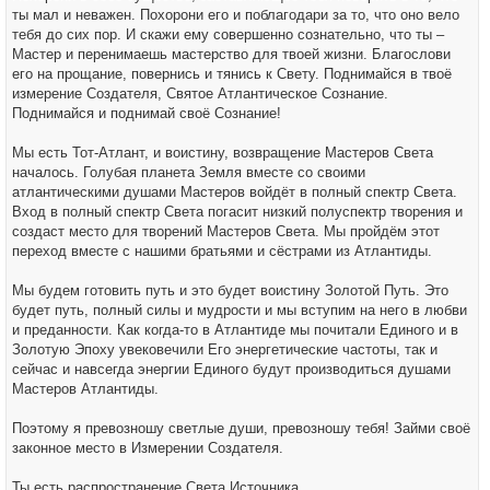
ты мал и неважен. Похорони его и поблагодари за то, что оно вело
тебя до сих пор. И скажи ему совершенно сознательно, что ты –
Мастер и перенимаешь мастерство для твоей жизни. Благослови
его на прощание, повернись и тянись к Свету. Поднимайся в твоё
измерение Создателя, Святое Атлантическое Сознание.
Поднимайся и поднимай своё Сознание!
Мы есть Тот-Атлант, и воистину, возвращение Мастеров Света
началось. Голубая планета Земля вместе со своими
атлантическими душами Мастеров войдёт в полный спектр Света.
Вход в полный спектр Света погасит низкий полуспектр творения и
создаст место для творений Мастеров Света. Мы пройдём этот
переход вместе с нашими братьями и сёстрами из Атлантиды.
Мы будем готовить путь и это будет воистину Золотой Путь. Это
будет путь, полный силы и мудрости и мы вступим на него в любви
и преданности. Как когда-то в Атлантиде мы почитали Единого и в
Золотую Эпоху увековечили Его энергетические частоты, так и
сейчас и навсегда энергии Единого будут производиться душами
Мастеров Атлантиды.
Поэтому я превозношу светлые души, превозношу тебя! Займи своё
законное место в Измерении Создателя.
Ты есть распространение Света Источника.