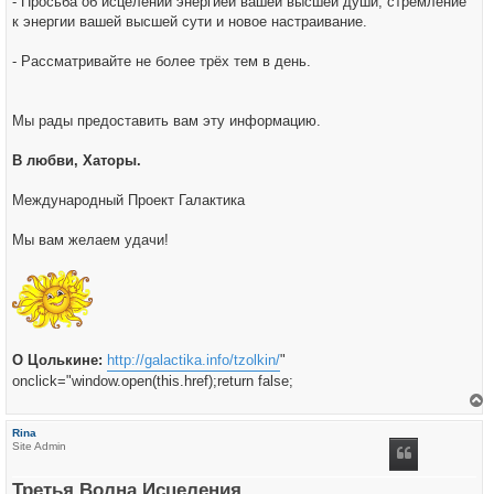
- Просьба об исцелении энергией вашей высшей души, стремление
к энергии вашей высшей сути и новое настраивание.
- Рассматривайте не более трёх тем в день.
Мы рады предоставить вам эту информацию.
В любви, Хаторы.
Международный Проект Галактика
Мы вам желаем удачи!
О Цолькине:
http://galactika.info/tzolkin/
"
onclick="window.open(this.href);return false;
е
р
Rina
н
Site Admin
у
т
ь
Третья Волна Исцеления
с