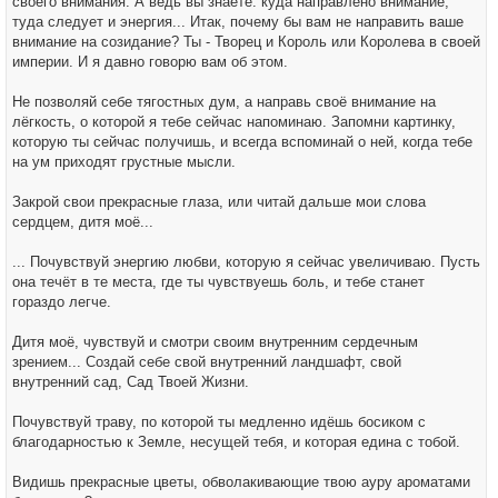
своего внимания. А ведь вы знаете: куда направлено внимание,
туда следует и энергия... Итак, почему бы вам не направить ваше
внимание на созидание? Ты - Творец и Король или Королева в своей
империи. И я давно говорю вам об этом.
Не позволяй себе тягостных дум, а направь своё внимание на
лёгкость, о которой я тебе сейчас напоминаю. Запомни картинку,
которую ты сейчас получишь, и всегда вспоминай о ней, когда тебе
на ум приходят грустные мысли.
Закрой свои прекрасные глаза, или читай дальше мои слова
сердцем, дитя моё...
... Почувствуй энергию любви, которую я сейчас увеличиваю. Пусть
она течёт в те места, где ты чувствуешь боль, и тебе станет
гораздо легче.
Дитя моё, чувствуй и смотри своим внутренним сердечным
зрением... Создай себе свой внутренний ландшафт, свой
внутренний сад, Сад Твоей Жизни.
Почувствуй траву, по которой ты медленно идёшь босиком с
благодарностью к Земле, несущей тебя, и которая едина с тобой.
Видишь прекрасные цветы, обволакивающие твою ауру ароматами