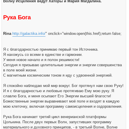
Волну Исцеления ведут Хаторы и Мария Магдалина.
Рука Бога
Rina
http://galactika.info/
" onclick="window.open(this.href);return false;
Я с благодарностью принимаю первый тон Источника.
Я нахожусь со всеми в единстве и гармонии.
У меня новое начало и я полон решимости!
Сегодня я призываю целительные энергии и энергии совершенства
в поле моей жизни.
С магнитным космическим тоном я иду с удвоенной энергией.
Я спокойно наблюдаю мой мир вокруг. Бог протянул нам свою Руку!
И я с благодарностью и любовью протягиваю Ему мою руку. Я
славлю Бога, и меня осыпают Его Энергии высшей благости!
Божественные энергии выравнивают моё поле и входят в каждую
мою клеточку, включая программу самоисцеления и оздоровления.
Рука Бога начинает третий цикл венерианской платформы
Цолькина. После двух первых Волн, запустивших программу
материального и духовного принципов, - в третьей Волне, Волне