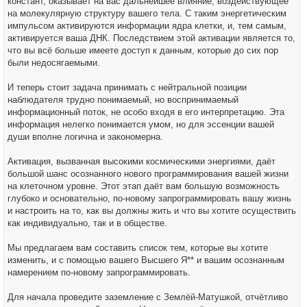
констант, оказывает на вас дальнейшее влияние, воздействующее
на молекулярную структуру вашего тела. С таким энергетическим
импульсом активируются информации ядра клетки, и, тем самым,
активируется ваша ДНК. Последствием этой активации является то,
что вы всё больше имеете доступ к данным, которые до сих пор
были недосягаемыми.
И теперь стоит задача принимать с нейтральной позиции
наблюдателя трудно понимаемый, но воспринимаемый
информационный поток, не особо входя в его интерпретацию. Эта
информация нелегко понимается умом, но для эссенции вашей
души вполне логична и закономерна.
Активация, вызванная высокими космическими энергиями, даёт
большой шанс осознанного нового программирования вашей жизни
на клеточном уровне. Этот этап даёт вам большую возможность
глубоко и основательно, по-новому запрограммировать вашу жизнь
и настроить на то, как вы должны жить и что вы хотите осуществить
как индивидуально, так и в обществе.
Мы предлагаем вам составить список тем, которые вы хотите
изменить, и с помощью вашего Высшего Я** и вашим осознанным
намерением по-новому запрограммировать.
Для начала проведите заземление с Землёй-Матушкой, отчётливо