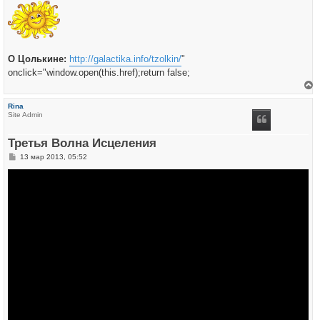
О Цолькине:
http://galactika.info/tzolkin/
"
onclick="window.open(this.href);return false;
е
р
Rina
н
Site Admin
у
т
ь
Третья Волна Исцеления
с
я
С
13 мар 2013, 05:52
к
о
н
о
а
б
ч
щ
а
е
л
н
у
и
е