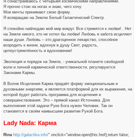
Я сонастраиваюсь с четырьмя космическими направлениями.
Я прочно стою на ногах и знаю, чего хочу.
Мои мечты принимают свою форму.
Я возвращаю на Землю Белый Галактический Спектр.
Я спокойно наблюдаю мой мир вокруг. Все стремятся к любви!.. Нет
на Земле никого, кто не хотел бы любви! Любовь и забота исцеляют
наши души. Любовь – это драгоценное лекарство, способное
возродить к жизни, вдохнув в душу Свет, радость,
целеустремлённость и вдохновение!
Эволюция и порядок на Земле, - уникальной планете свободной
воли и личной кармической ответственности, регулируются
Законами Кармы.
В Волне Исцеления Карма придаёт форму эмоциональным и
духовными энергиям, и является платформой для их выражения, на
которой будет работать программа для исцеления и
совершенствования. Это – прямой канал Источника. Для
выполнения этой задачи Руке Бога нужен Человек. Так он
становится в своём наивысшем развитии Рукой Бога.
Lady Nada: Карма
Rina
http://galactika.info/
" onclick="window.open(this.href);return false;