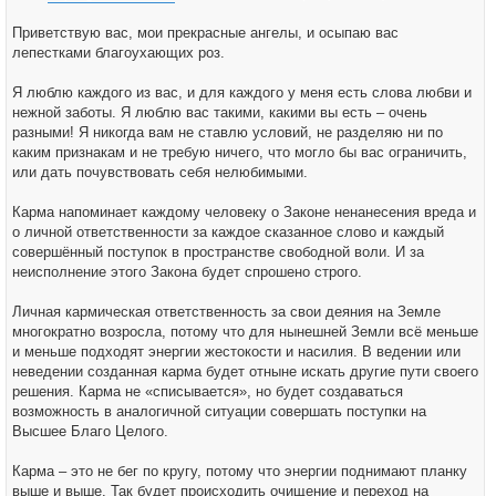
Приветствую вас, мои прекрасные ангелы, и осыпаю вас
лепестками благоухающих роз.
Я люблю каждого из вас, и для каждого у меня есть слова любви и
нежной заботы. Я люблю вас такими, какими вы есть – очень
разными! Я никогда вам не ставлю условий, не разделяю ни по
каким признакам и не требую ничего, что могло бы вас ограничить,
или дать почувствовать себя нелюбимыми.
Карма напоминает каждому человеку о Законе ненанесения вреда и
о личной ответственности за каждое сказанное слово и каждый
совершённый поступок в пространстве свободной воли. И за
неисполнение этого Закона будет спрошено строго.
Личная кармическая ответственность за свои деяния на Земле
многократно возросла, потому что для нынешней Земли всё меньше
и меньше подходят энергии жестокости и насилия. В ведении или
неведении созданная карма будет отныне искать другие пути своего
решения. Карма не «списывается», но будет создаваться
возможность в аналогичной ситуации совершать поступки на
Высшее Благо Целого.
Карма – это не бег по кругу, потому что энергии поднимают планку
выше и выше. Так будет происходить очищение и переход на