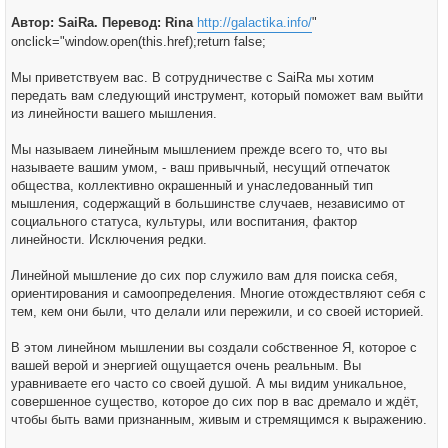
Автор: SaiRa. Перевод: Rina
http://galactika.info/
"
onclick="window.open(this.href);return false;
Мы приветствуем вас. В сотрудничестве с SaiRa мы хотим
передать вам следующий инструмент, который поможет вам выйти
из линейности вашего мышления.
Мы называем линейным мышлением прежде всего то, что вы
называете вашим умом, - ваш привычный, несущий отпечаток
общества, коллективно окрашенный и унаследованный тип
мышления, содержащий в большинстве случаев, независимо от
социального статуса, культуры, или воспитания, фактор
линейности. Исключения редки.
Линейной мышление до сих пор служило вам для поиска себя,
ориентирования и самоопределения. Многие отождествляют себя с
тем, кем они были, что делали или пережили, и со своей историей.
В этом линейном мышлении вы создали собственное Я, которое с
вашей верой и энергией ощущается очень реальным. Вы
уравниваете его часто со своей душой. А мы видим уникальное,
совершенное существо, которое до сих пор в вас дремало и ждёт,
чтобы быть вами признанным, живым и стремящимся к выражению.