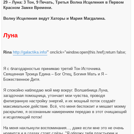
29 – Луна: 3 Тон, 9 Печать, Третья Волна Исцеления в Первом
Красном Замке Времени.
Волну Исцеления ведут Хаторы и Мария Магдалина.
Луна
Rina
http://galactika.info/
" onclick="window.open(this.href);return false;
Я с благодарностью принимаю третий Тон Источника.
Священная Троица Едина – Бог Отец, Богиня Мать и Я –
Божественное Дитя.
Я спокойно наблюдаю мой мир вокруг. Волшебница Луна,
загадочная помощница, утончает мои чувства, проводя
филигранную настройку энергий, и их мощный поток создаёт
максимальное действие. Всё, что меня беспокоит и мешает моему
раскрытию, я осознанным намерением передаю в этот очищающий
и исцеляющий поток!
На меня нахлынули воспоминания..., даже если мне это не очень
нравится и в глазах стоят слёзы. "Я обложу тебя пластырем и