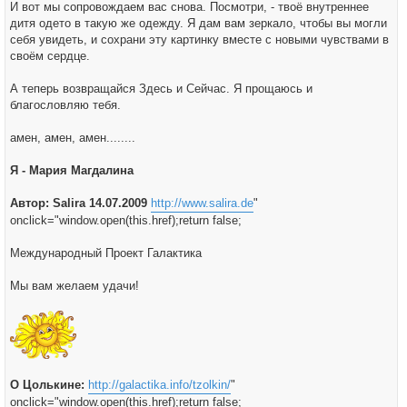
И вот мы сопровождаем вас снова. Посмотри, - твоё внутреннее
дитя одето в такую же одежду. Я дам вам зеркало, чтобы вы могли
себя увидеть, и сохрани эту картинку вместе с новыми чувствами в
своём сердце.
А теперь возвращайся Здесь и Сейчас. Я прощаюсь и
благословляю тебя.
aмен, амен, амен........
Я - Мария Магдалина
Автор: Salira 14.07.2009
http://www.salira.de
"
onclick="window.open(this.href);return false;
Международный Проект Галактика
Мы вам желаем удачи!
О Цолькине:
http://galactika.info/tzolkin/
"
onclick="window.open(this.href);return false;