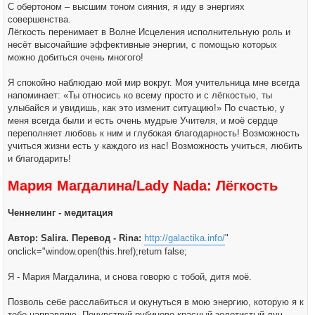
С обертоном – высшим тоном сияния, я иду в энергиях
совершенства.
Лёгкость перенимает в Волне Исцеления исполнительную роль и
несёт высочайшие эффективные энергии, с помощью которых
можно добиться очень многого!
Я спокойно наблюдаю мой мир вокруг. Моя учительница мне всегда
напоминает: «Ты относись ко всему просто и с лёгкостью, ты
улыбайся и увидишь, как это изменит ситуацию!» По счастью, у
меня всегда были и есть очень мудрые Учителя, и моё сердце
переполняет любовь к ним и глубокая благодарность! Возможность
учиться жизни есть у каждого из нас! Возможность учиться, любить
и благодарить!
Мария Магдалина/Lady Nada: Лёгкость
Ченнелинг - медитация
Автор: Salira. Перевод - Rina:
http://galactika.info/
"
onclick="window.open(this.href);return false;
Я - Мария Магдалина, и снова говорю с тобой, дитя моё.
Позволь себе расслабиться и окунуться в мою энергию, которую я к
тебе направляю. Почувствуй рубиново-красный золотистый луч