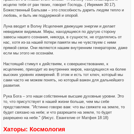
исцелю тебя от ран твоих, говорит Господь. ( Иеремия 30:17).
Божественный Бальзам – это способность дарить людям тепло и
любовь, и быть им поддержкой и опорой.
Луна вводит в Волну Исцеления движущие энергии и делает
невидимое видимым. Миры, находящиеся по другую сторону
завесы нашего сознания, никогда, в сущности, не отделялись от
нас, хотя из-за нашей потери памяти мы не чувствуем с ними
прямой связи. Они являются нашим внутренним генератором, даже
если мы этого не осознаём.
Настоящий стимул к действиям, к совершенствованию, к
исцелению, приходит из внутренних миров, находящихся на более
высоких уровнях измерений. В этом и есть тот ключ, который мы
сами часто не можем понять, но который важен для дальнейшего
развития.
Рука Бога – это наши собственные высшие духовные уровни. Это
то, что присутствует в нашей жизни больше, чем мы себе
представляем. "Истинно говорю вам: что вы свяжете на земле, то
будет связано на небе; и что разрешите на земле, то будет
разрешено на небе." (Иисус. Евангелие от Матфея 18:18)
Хаторы: Космология