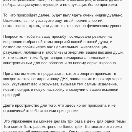
нейтрализации существующих и не служащих более программ.
То, что произойдёт далее, будет выглядеть очень индивидуально.
Возможно, вы почувствуете ощутимый прилив энергий,
покалывание, дрожь, или даже «встряску» на физическом уровне.
Попросите, чтобы на вашу просьбу последовала реакция на
исцеление выбранной темы энергией вашей высшей души, и
позвольте пройти через вас целительным, животворящим,
разумным, любящим и заботливым энергиям вашей высшей души,
и, тем самым, тема будет запрограммирована полезным и
конструктивным для вас образом и по-новому сориентирована.
При этом вы можете представить, как эта энергия проникает в
каждое клеточное ядро и вашу ДНК, заполняя их и проходя через
них, укутывает вас и окружает, вызывая тем самым исцеление,
новый порядок и новую настройку в созвучии с вашей исконной
природой.
Дайте пространство для того, что здесь хочет произойти, и не
ограничивайте себя строгими принципами.
Это упражнение вы можете делать три раза в день для одной темы.
Тем может быть рассмотрено не более трёх. Вы можете эти темы
одну за другой запрограммировать. Как мы уже упоминали,