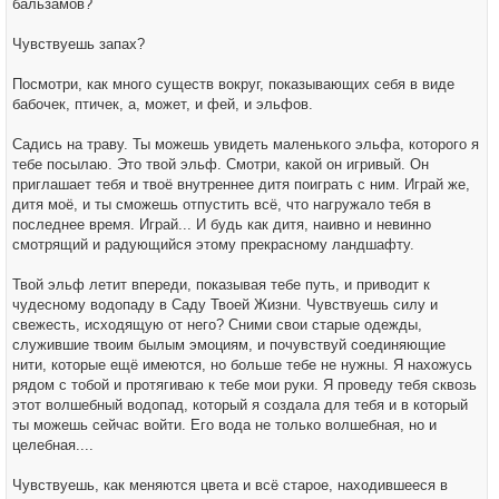
бальзамов?
Чувствуешь запах?
Посмотри, как много существ вокруг, показывающих себя в виде
бабочек, птичек, а, может, и фей, и эльфов.
Садись на траву. Ты можешь увидеть маленького эльфа, которого я
тебе посылаю. Это твой эльф. Смотри, какой он игривый. Он
приглашает тебя и твоё внутреннее дитя поиграть с ним. Играй же,
дитя моё, и ты сможешь отпустить всё, что нагружало тебя в
последнее время. Играй... И будь как дитя, наивно и невинно
смотрящий и радующийся этому прекрасному ландшафту.
Твой эльф летит впереди, показывая тебе путь, и приводит к
чудесному водопаду в Саду Твоей Жизни. Чувствуешь силу и
свежесть, исходящую от него? Сними свои старые одежды,
служившие твоим былым эмоциям, и почувствуй соединяющие
нити, которые ещё имеются, но больше тебе не нужны. Я нахожусь
рядом с тобой и протягиваю к тебе мои руки. Я проведу тебя сквозь
этот волшебный водопад, который я создала для тебя и в который
ты можешь сейчас войти. Его вода не только волшебная, но и
целебная....
Чувствуешь, как меняются цвета и всё старое, находившееся в