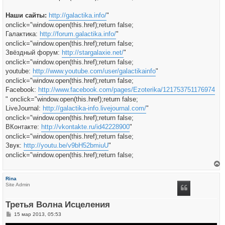
Наши сайты:
http://galactika.info/
"
onclick="window.open(this.href);return false;
Галактика:
http://forum.galactika.info/
"
onclick="window.open(this.href);return false;
Звёздный форум:
http://stargalaxie.net/
"
onclick="window.open(this.href);return false;
youtube:
http://www.youtube.com/user/galactikainfo
"
onclick="window.open(this.href);return false;
Facebook:
http://www.facebook.com/pages/Ezoterika/121753751176974
" onclick="window.open(this.href);return false;
LiveJournal:
http://galactika-info.livejournal.com/
"
onclick="window.open(this.href);return false;
ВКонтакте:
http://vkontakte.ru/id42228900
"
onclick="window.open(this.href);return false;
Звук:
http://youtu.be/v9bH52bmiuU
"
onclick="window.open(this.href);return false;
е
р
Rina
н
Site Admin
у
т
ь
Третья Волна Исцеления
с
я
С
15 мар 2013, 05:53
к
о
н