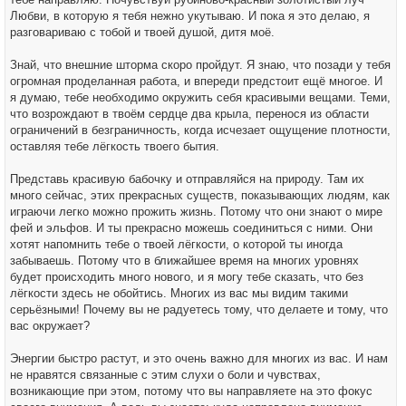
Любви, в которую я тебя нежно укутываю. И пока я это делаю, я
разговариваю с тобой и твоей душой, дитя моё.
Знай, что внешние шторма скоро пройдут. Я знаю, что позади у тебя
огромная проделанная работа, и впереди предстоит ещё многое. И
я думаю, тебе необходимо окружить себя красивыми вещами. Теми,
что возрождают в твоём сердце два крыла, перенося из области
ограничений в безграничность, когда исчезает ощущение плотности,
оставляя тебе лёгкость твоего бытия.
Представь красивую бабочку и отправляйся на природу. Там их
много сейчас, этих прекрасных существ, показывающих людям, как
играючи легко можно прожить жизнь. Потому что они знают о мире
фей и эльфов. И ты прекрасно можешь соединиться с ними. Они
хотят напомнить тебе о твоей лёгкости, о которой ты иногда
забываешь. Потому что в ближайшее время на многих уровнях
будет происходить много нового, и я могу тебе сказать, что без
лёгкости здесь не обойтись. Многих из вас мы видим такими
серьёзными! Почему вы не радуетесь тому, что делаете и тому, что
вас окружает?
Энергии быстро растут, и это очень важно для многих из вас. И нам
не нравятся связанные с этим слухи о боли и чувствах,
возникающие при этом, потому что вы направляете на это фокус