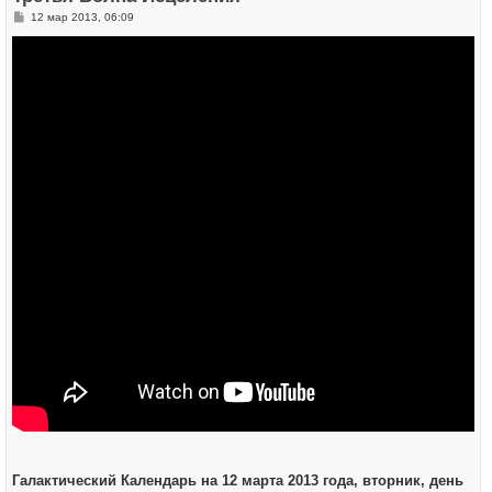
я
С
12 мар 2013, 06:09
к
о
н
о
а
б
ч
щ
а
е
л
н
у
и
е
Галактический Календарь на 12 марта 2013 года, вторник, день