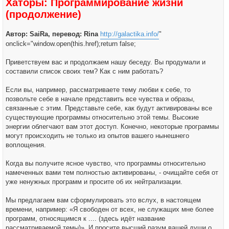
Хаторы: Программирование жизни
(продолжение)
Автор: SaiRa, перевод: Rina
http://galactika.info/
"
onclick="window.open(this.href);return false;
Приветствуем вас и продолжаем нашу беседу. Вы продумали и
составили список своих тем? Как с ним работать?
Если вы, например, рассматриваете тему любви к себе, то
позвольте себе в начале представить все чувства и образы,
связанные с этим. Представьте себе, как будут активированы все
существующие программы относительно этой темы. Высокие
энергии облегчают вам этот доступ. Конечно, некоторые программы
могут происходить не только из опытов вашего нынешнего
воплощения.
Когда вы получите ясное чувство, что программы относительно
намеченных вами тем полностью активированы, - очищайте себя от
уже ненужных программ и просите об их нейтрализации.
Мы предлагаем вам сформулировать это вслух, в настоящем
времени, например: «Я свободен от всех, не служащих мне более
программ, относящимся к .... (здесь идёт название
рассматриваемой темы)». И просите высший разум вашей души о