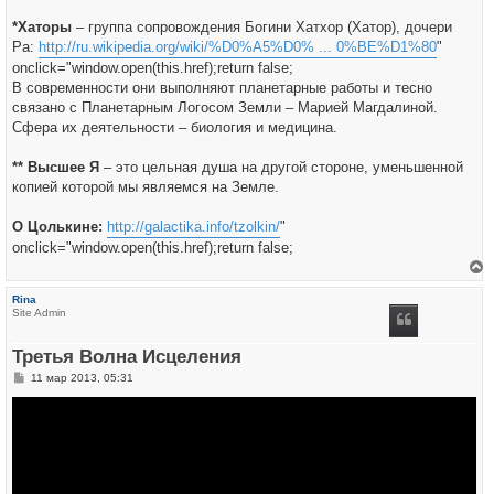
*Хаторы
– группа сопровождения Богини Хатхор (Хатор), дочери
Ра:
http://ru.wikipedia.org/wiki/%D0%A5%D0% ... 0%BE%D1%80
"
onclick="window.open(this.href);return false;
В современности они выполняют планетарные работы и тесно
связано с Планетарным Логосом Земли – Марией Магдалиной.
Сфера их деятельности – биология и медицина.
** Высшее Я
– это цельная душа на другой стороне, уменьшенной
копией которой мы являемся на Земле.
О Цолькине:
http://galactika.info/tzolkin/
"
onclick="window.open(this.href);return false;
е
р
Rina
н
Site Admin
у
т
ь
Третья Волна Исцеления
с
я
С
11 мар 2013, 05:31
к
о
н
о
а
б
ч
щ
а
е
л
н
у
и
е