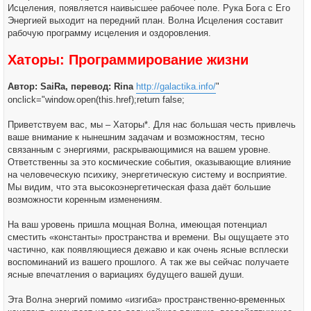
Исцеления, появляется наивысшее рабочее поле. Рука Бога с Его
Энергией выходит на передний план. Волна Исцеления составит
рабочую программу исцеления и оздоровления.
Хаторы: Программирование жизни
Автор: SaiRa, перевод: Rina
http://galactika.info/
"
onclick="window.open(this.href);return false;
Приветствуем вас, мы – Хаторы*. Для нас большая честь привлечь
ваше внимание к нынешним задачам и возможностям, тесно
связанным с энергиями, раскрывающимися на вашем уровне.
Ответственны за это космические события, оказывающие влияние
на человеческую психику, энергетическую систему и восприятие.
Мы видим, что эта высокоэнергетическая фаза даёт большие
возможности коренным изменениям.
На ваш уровень пришла мощная Волна, имеющая потенциал
сместить «константы» пространства и времени. Вы ощущаете это
частично, как появляющиеся дежавю и как очень ясные всплески
воспоминаний из вашего прошлого. А так же вы сейчас получаете
ясные впечатления о вариациях будущего вашей души.
Эта Волна энергий помимо «изгиба» пространственно-временных