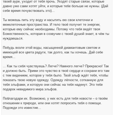
твоей ауре, уходит от тебя прочь. Уходят старые связи, которые
давно уже сами хотят уйти, и которые тебе больше не нужны. (Дай
себе время почувствовать это)...
Ты можешь пить эту воду и насытить ею свои клеточки и
межклеточные пространства. И тело твоё получит те энергии,
которые ему сейчас необходимы. Потому что тебя ведёт твоя
Божественность, которая в созвучии с твоей душой знает, в чём ты
нуждаешься.
Побудь возле этой воды, насыщенной диамантовым светом и
имеющей все цвета радуги, так долго, как ты хочешь. Дай себе
время...
... Как ты себя чувствуешь? Легче? Намного легче? Прекрасно! Так
и должно быть. Прими это чувство в твоё сердце и сохрани его там
с тем видением, которое у тебя было. Твой эльф ждёт тебя, чтобы
показать твою новую одежду. Одежду лёгкости, сотканную для
тебя эльфами, и которую они сейчас на тебя наденут. Это тебе
подарок невидимого мира эльфов.
Поблагодари их. Возможно, у них есть для тебя новости – о твоём
отношении к природе, или они хотят попросить тебя о помощи.
Подожди это известие...