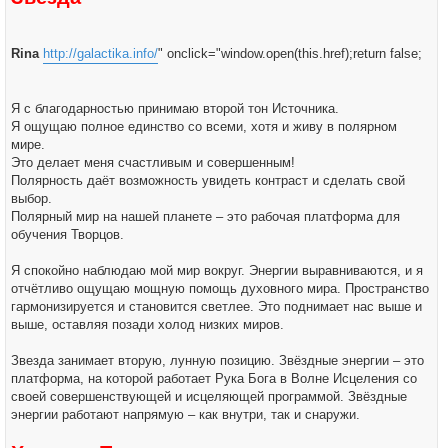
Rina
http://galactika.info/
" onclick="window.open(this.href);return false;
Я с благодарностью принимаю второй тон Источника.
Я ощущаю полное единство со всеми, хотя и живу в полярном
мире.
Это делает меня счастливым и совершенным!
Полярность даёт возможность увидеть контраст и сделать свой
выбор.
Полярный мир на нашей планете – это рабочая платформа для
обучения Творцов.
Я спокойно наблюдаю мой мир вокруг. Энергии выравниваются, и я
отчётливо ощущаю мощную помощь духовного мира. Пространство
гармонизируется и становится светлее. Это поднимает нас выше и
выше, оставляя позади холод низких миров.
Звезда занимает вторую, лунную позицию. Звёздные энергии – это
платформа, на которой работает Рука Бога в Волне Исцеления со
своей совершенствующей и исцеляющей программой. Звёздные
энергии работают напрямую – как внутри, так и снаружи.