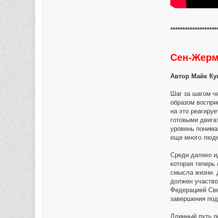
*******************
Сен-Жерм
Автор Майк Ку
Шаг за шагом ч
образом восприн
на это реагиру
готовыми двига
уровень понима
еще много люде
Среди далеко и
которая теперь
смысла жизни. 
должен участво
Федерацией Све
завершения под
Длинный путь по