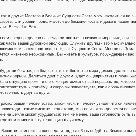
.
 как и другие Мастера и Великие Сущности Света могу находиться на в
расоты. Эти уровни продолжаются до бесконечности, и даже в нашем пон
чник Всего Что Есть.
о вам предопределено навсегда оставаться в низких измерениях; они - 
 как часть вашей духовной эволюции. Служить другим - это максимально 
пониманием вашего настоящего Я, как Сущности Света. Многое на Земле 
яется жизненно необходимым. Вы живёте в культуре, побуждающей вас к
ель.
будет ни богатых, ни бедных, так как богатство мира должно делиться 
ентной борьбы. Делиться друг с другом будет общепринятым и люди бы
ыло отпущено время, и с его концом исчезнет всё неравенство, которое
подготовят путь к подъёму, и скоро вы почувствуете, как любовь вызов
тственность друг за друга.
 расколовшая человечество, закончится, и человек узнает, что он являе
то происходит, какие имеются недостатки, многое из этого делается ваш
ние на Земле может ухудшаться; тем не менее, ваша готовность быть в
редством изменить эту тенденцию к лучшему.
собирается измениться навсегда, и тогда любовь сойдёт на Землю и выз