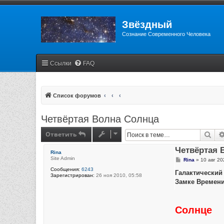
Звёздный
Сознание Современного Человека
Ссылки
FAQ
Список форумов
Четвёртая Волна Солнца
Ответить
Пои
Четвёртая 
Rina
Site Admin
С
Rina
»
10 авг 20
о
Сообщения:
6243
о
Галактический 
Зарегистрирован:
26 ноя 2010, 05:58
б
Замке Времени
щ
е
н
и
Солнце
е