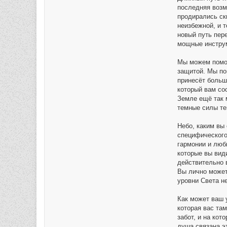
последняя возм
продирались ск
неизбежной, и 
новый путь пер
мощные инструм
Мы можем помоч
защитой. Мы по
принесёт больш
который вам со
Земле ещё так 
темные силы те
Небо, каким вы
специфического
гармонии и люб
которые вы вид
действительно 
Вы лично может
уровни Света н
Как может ваш у
которая вас та
забот, и на кот
душа связана эт