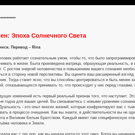
***********
ен: Эпоха Солнечного Света
инси. Перевод – Rina
еловек работает сознательным умом, чтобы то, что было запрограммиро
имать в жизни. Была произведена матрица, образующая реальность, в ко
ет. С ростом энергий человечества и повышением вашего сознания необх
ться в сторону новой перспективы. Вы оцените ваш расширенный взгляд
ния. Тогда станет ясно, что вы способны центрироваться и быть менее з
й, отказывающихся принимать то, что происходит у них перед глазами, 
дущих изменений есть первый реальный признак того, что наступает. Эт
 не годна для ваших целей. Вы связываетесь с новыми уровнями сознан
Дуальность - это опыт многих жизней, которые конфронтируют вас с тьмо
вать в процессе очищения. Как вы знаете, в действительности вы не од
та и Великим Белым Братством. Каждый имеет там специфическую отве
ъёма человека и Земли.
зади вас с тех пор, как вы начали когда-то этот цикл. Когда вы начинал