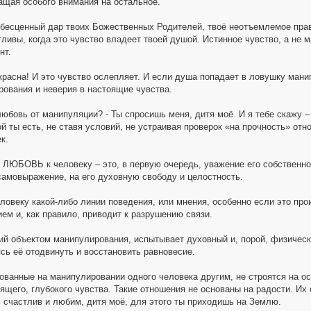
ращая особого внимания на остальное.
есценный дар твоих Божественных Родителей, твоё неотъемлемое право
тливы, когда это чувство владеет твоей душой. Истинное чувство, а не 
нт.
красна! И это чувство ослепляет. И если душа попадает в ловушку ман
рования и неверия в настоящие чувства.
 любовь от манипуляции? - Ты спросишь меня, дитя моё. И я тебе ск
ой ты есть, не ставя условий, не устраивая проверок «на прочность» от
к.
БОВЬ к человеку – это, в первую очередь, уважение его собственного
 самовыражение, на его духовную свободу и целостность.
ловеку какой-либо линии поведения, или мнения, особенно если это пр
ем и, как правило, приводит к разрушению связи.
ий объектом манипулирования, испытывает духовный и, порой, физическ
сь её отодвинуть и восстановить равновесие.
ванные на манипулировании одного человека другим, не строятся на осн
ящего, глубокого чувства. Такие отношения не основаны на радости. Их 
 счастлив и любим, дитя моё, для этого ты приходишь на Землю.