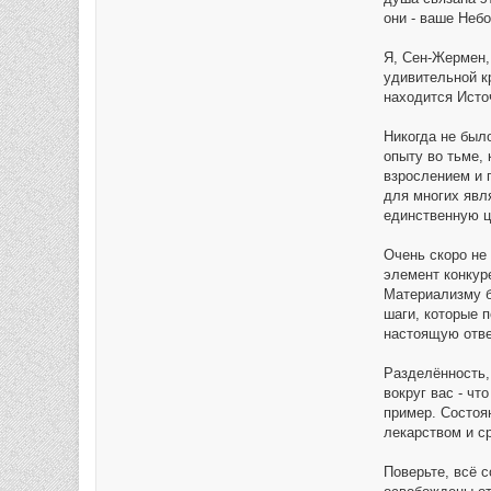
они - ваше Небо
Я, Сен-Жермен,
удивительной к
находится Исто
Никогда не был
опыту во тьме,
взрослением и 
для многих явл
единственную ц
Очень скоро не 
элемент конкур
Материализму б
шаги, которые 
настоящую отве
Разделённость,
вокруг вас - ч
пример. Состоя
лекарством и с
Поверьте, всё 