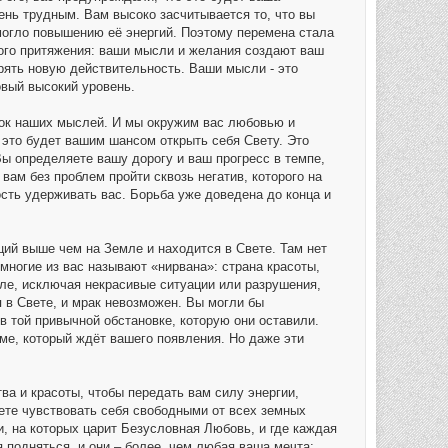
ень трудным. Вам высоко засчитывается то, что вы
омогло повышению её энергий. Поэтому перемена стала
ного притяжения: ваши мысли и желания создают ваш
орять новую действительность. Ваши мысли - это
овый высокий уровень.
ток наших мыслей. И мы окружим вас любовью и
 это будет вашим шансом открыть себя Свету. Это
Вы определяете вашу дорогу и ваш прогресс в темпе,
ам без проблем пройти сквозь негатив, которого на
ость удерживать вас. Борьба уже доведена до конца и
ций выше чем на Земле и находится в Свете. Там нет
многие из вас называют «нирвана»: страна красоты,
мле, исключая некрасивые ситуации или разрушения,
 в Свете, и мрак невозможен. Вы могли бы
 той привычной обстановке, которую они оставили.
ме, который ждёт вашего появления. Но даже эти
ва и красоты, чтобы передать вам силу энергии,
жете чувствовать себя свободными от всех земных
и, на которых царит Безусловная Любовь, и где каждая
я подняться, и они – более, чем любая ваша мечта: