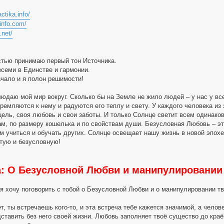
actika.info/
-info.com/
.net/
стью принимаю первый тон Источника.
всеми в Единстве и гармонии.
ачало и я полон решимости!
людаю мой мир вокруг. Сколько бы на Земле не жило людей – у нас у вс
тремляются к нему и радуются его теплу и свету. У каждого человека из
цель, своя любовь и свои заботы. И только Солнце светит всем одинаково
ам, по размеру кошелька и по свойствам души. Безусловная Любовь – э
м учиться и обучать других. Солнце освещает нашу жизнь в новой эпох
тую и безусловную!
a: О Безусловной Любви и манипулировании
 я хочу поговорить с тобой о Безусловной Любви и о манипулировании т
т, ты встречаешь кого-то, и эта встреча тебе кажется значимой, а чело
ставить без него своей жизни. Любовь заполняет твоё существо до кра