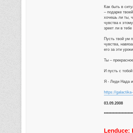
Как быть в сит
– подарке твое
хочешь ли ты, 
чувства к этом
зреет ли в тебе
Пусть твой ум п
чувства, навяз
его за эти уроки
Ты – прекрасно
И пусть с тобой
Я - Леди Нада 
https://galactika
03.09.2008
*******************
Lenduce: