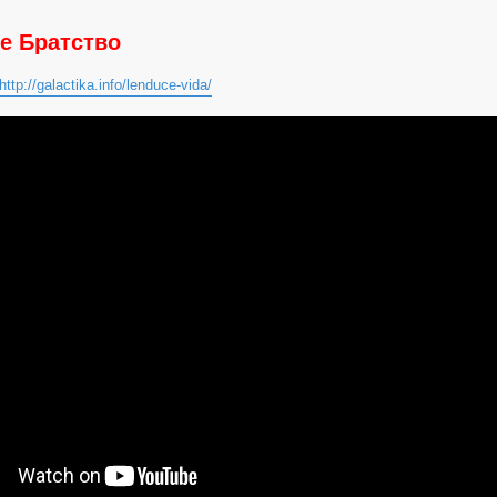
е Братство
http://galactika.info/lenduce-vida/