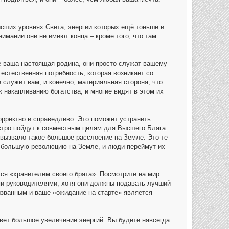
ысших уровнях Света, энергии которых ещё тоньше и
имании они не имеют конца – кроме того, что там
не ваша настоящая родина, они просто служат вашему
естественная потребность, которая возникает со
служит вам, и конечно, материальная сторона, что
 накапливанию богатства, и многие видят в этом их
корректно и справедливо. Это поможет устранить
стро пойдут к совместным целям для Высшего Блага.
 вызвало такое большое расслоение на Земле. Это те
ет большую революцию на Земле, и люди переймут их
тся «хранителем своего брата». Посмотрите на мир
ими руководителями, хотя они должны подавать лучший
ызванным и ваше «ожидание на старте» является
овет большое увеличение энергий. Вы будете навсегда