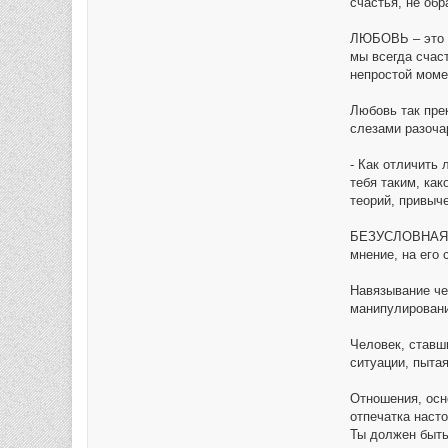
счастья, не об
ЛЮБОВЬ – это б
мы всегда счас
непростой моме
Любовь так пре
слезами разоча
- Как отличить
тебя таким, как
теорий, привыче
БЕЗУСЛОВНАЯ ЛЮ
мнение, на его
Навязывание че
манипулировани
Человек, ставш
ситуации, пытая
Отношения, осно
отпечатка насто
Ты должен быть