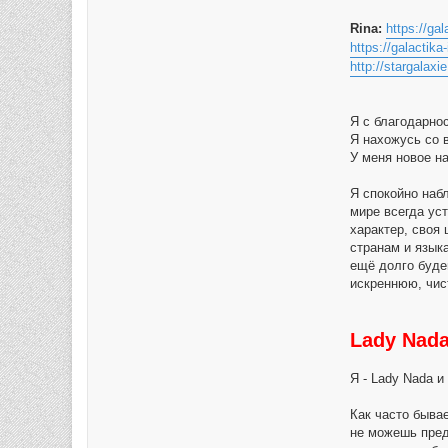
Rina:
https://gal
https://galactika
http://stargalaxie
Я с благодарно
Я нахожусь со 
У меня новое н
Я спокойно наб
мире всегда ус
характер, своя 
странам и язык
ещё долго буде
искреннюю, чис
Lady Nad
Я - Lady Nada и
Как часто бывае
не можешь пред