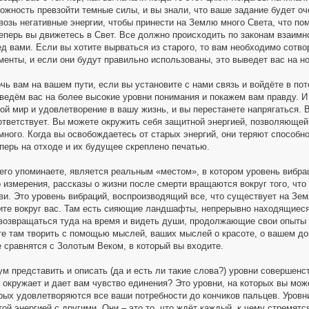
ожность превзойти темные силы, и вы знали, что ваше задание будет оч
возь негативные энергии, чтобы принести на Землю много Света, что п
теперь вы движетесь в Свет. Все должно происходить по законам взаим
ед вами. Если вы хотите вырваться из старого, то вам необходимо сотв
енты, и если они будут правильно использованы, это выведет вас на н
ь вам на вашем пути, если вы установите с нами связь и войдёте в по
ведём вас на более высокие уровни понимания и покажем вам правду. И
ой мир и удовлетворение в вашу жизнь, и вы перестанете напрягаться. 
ответствует. Вы можете окружить себя защитной энергией, позволяющей в
много. Когда вы освобождаетесь от старых энергий, они теряют способн
перь на отходе и их будущее скреплено печатью.
 его упоминаете, является реальным «местом», в котором уровень вибра
 измерения, рассказы о жизни после смерти вращаются вокруг того, что 
ви. Это уровень вибраций, воспроизводящий все, что существует на Зе
ите вокруг вас. Там есть сияющие ландшафты, непрерывно находящиеся
возвращаться туда на время и видеть души, продолжающие свои опыты в
е там творить с помощью мыслей, ваших мыслей о красоте, о вашем до
е сравнятся с Золотым Веком, в который вы входите.
м представить и описать (да и есть ли такие слова?) уровни совершенст
м окружает и дает вам чувство единения? Это уровни, на которых вы мо
орых удовлетворяются все ваши потребности до кончиков пальцев. Уровн
ой энергией с другими. Они – это то, что ждёт каждый, к чему стремятс