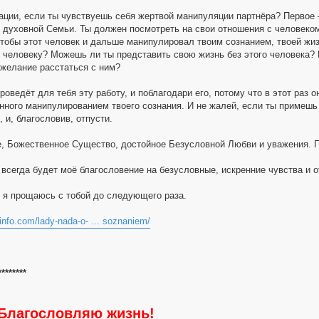
уации, если ты чувствуешь себя жертвой манипуляции партнёра? Первое 
й духовной Семьи. Ты должен посмотреть на свои отношения с человеком
чтобы этот человек и дальше манипулировал твоим сознанием, твоей жи
у человеку? Можешь ли ты представить свою жизнь без этого человека? Н
 желание расстаться с ним?
роведёт для тебя эту работу, и поблагодари его, потому что в этот раз
анного манипулированием твоего сознания. И не жалей, если ты примешь
, и, благословив, отпусти.
е, Божественное Существо, достойное Безусловной Любви и уважения. П
 всегда будет моё благословение на безусловные, искренние чувства и 
и я прощаюсь с тобой до следующего раза.
-info.com/lady-nada-o- ... soznaniem/
********
 Благословляю жизнь!