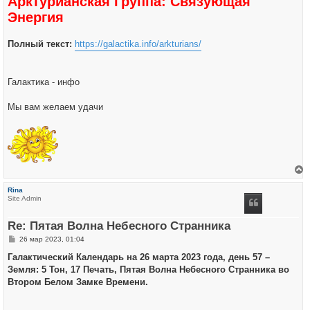
Арктурианская Группа: Связующая
Энергия
Полный текст:
https://galactika.info/arkturians/
Галактика - инфо
Мы вам желаем удачи
е
р
Rina
н
Site Admin
у
т
ь
Re: Пятая Волна Небесного Странника
с
я
С
26 мар 2023, 01:04
к
о
н
о
Галактический Календарь на 26 марта 2023 года, день 57 –
а
б
ч
Земля: 5 Тон, 17 Печать, Пятая Волна Небесного Странника во
щ
а
е
Втором Белом Замке Времени.
л
н
у
и
е