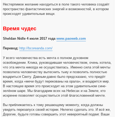
Нестерпимое желание находиться в поле такого человека создаёт
пространство фантастических энергий и возможностей, в котором
происходят удивительные вещи.
Время чудес
Sheldan Nidle 4 июля 2017 года
www.paoweb.com
Перевод:
http://bcoreanda.com/
У всего человечества есть мечта о полном духовном
освобождении. Клика, руководившая человечеством, очень хотела,
что эта мечта никогда не осуществилась. Именно сила этой мечты
позволила человечеству вытеснить тьму и позволить полностью
воцариться Свету. Давным-давно было предсказано, что придёт
время, когда «мечи будут перекованы на орала», и воцарится мир.
В настоящее время это происходит на этом удивительном сине-
зелёном шаре. Мы благодарим всех на Небесах и на Земле, кто
искренне позволяет осуществиться этой благословенной мечте.
Вы приближаетесь к тому решающему моменту, когда должны
увидеть перезапуск своей истории. Нелегко сделать это. И всё же,
Дорогие, будьте готовы совершить этот невероятный подвиг. Ваши