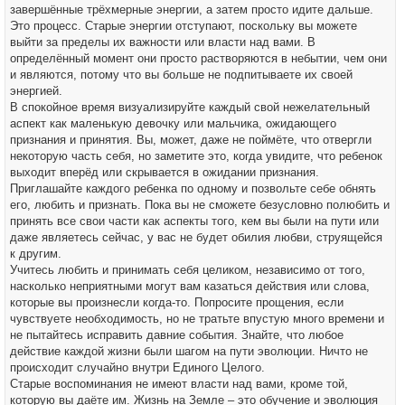
завершённые трёхмерные энергии, а затем просто идите дальше.
Это процесс. Старые энергии отступают, поскольку вы можете
выйти за пределы их важности или власти над вами. В
определённый момент они просто растворяются в небытии, чем они
и являются, потому что вы больше не подпитываете их своей
энергией.
В спокойное время визуализируйте каждый свой нежелательный
аспект как маленькую девочку или мальчика, ожидающего
признания и принятия. Вы, может, даже не поймёте, что отвергли
некоторую часть себя, но заметите это, когда увидите, что ребенок
выходит вперёд или скрывается в ожидании признания.
Приглашайте каждого ребенка по одному и позвольте себе обнять
его, любить и признать. Пока вы не сможете безусловно полюбить и
принять все свои части как аспекты того, кем вы были на пути или
даже являетесь сейчас, у вас не будет обилия любви, струящейся
к другим.
Учитесь любить и принимать себя целиком, независимо от того,
насколько неприятными могут вам казаться действия или слова,
которые вы произнесли когда-то. Попросите прощения, если
чувствуете необходимость, но не тратьте впустую много времени и
не пытайтесь исправить давние события. Знайте, что любое
действие каждой жизни были шагом на пути эволюции. Ничто не
происходит случайно внутри Единого Целого.
Старые воспоминания не имеют власти над вами, кроме той,
которую вы даёте им. Жизнь на Земле – это обучение и эволюция