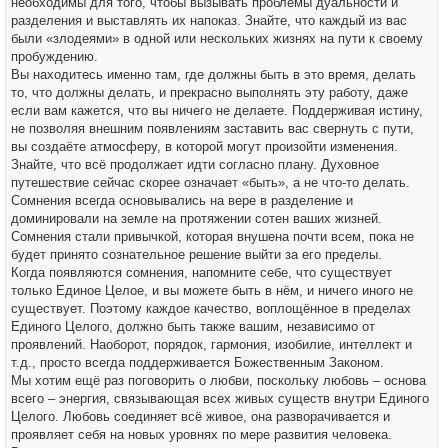
необходимы для того, чтобы вызывать проблемы дуальности и
разделения и выставлять их напоказ. Знайте, что каждый из вас
были «злодеями» в одной или нескольких жизнях на пути к своему
пробуждению.
Вы находитесь именно там, где должны быть в это время, делать
то, что должны делать, и прекрасно выполнять эту работу, даже
если вам кажется, что вы ничего не делаете. Поддерживая истину,
не позволяя внешним появлениям заставить вас свернуть с пути,
вы создаёте атмосферу, в которой могут произойти изменения.
Знайте, что всё продолжает идти согласно плану. Духовное
путешествие сейчас скорее означает «быть», а не что-то делать.
Сомнения всегда основывались на вере в разделение и
доминировали на земле на протяжении сотен ваших жизней.
Сомнения стали привычкой, которая внушена почти всем, пока не
будет принято сознательное решение выйти за его пределы.
Когда появляются сомнения, напомните себе, что существует
только Единое Целое, и вы можете быть в нём, и ничего иного не
существует. Поэтому каждое качество, воплощённое в пределах
Единого Целого, должно быть также вашим, независимо от
проявлений. Наоборот, порядок, гармония, изобилие, интеллект и
т.д., просто всегда поддерживается Божественным Законом.
Мы хотим ещё раз поговорить о любви, поскольку любовь – основа
всего – энергия, связывающая всех живых существ внутри Единого
Целого. Любовь соединяет всё живое, она разворачивается и
проявляет себя на новых уровнях по мере развития человека.