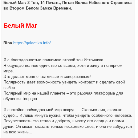
ч
Белый Маг: 2 Тон, 14 Печать, Пятая Волна Небесного Странника
щ
а
е
во Втором Белом Замке Времени.
л
н
у
и
е
Белый Маг
Rina
https://galactika.info/
Я с благодарностью принимаю второй тон Источника.
Я ощущаю полное единство со всеми, хотя и живу в полярном
мире.
Это делает меня счастливым и совершенным!
Полярность даёт возможность увидеть контраст и сделать свой
выбор.
Полярный мир на нашей планете – это рабочая платформа для
обучения Творцов.
Я спокойно наблюдаю мой мир вокруг. ... Сколько лиц, сколько
судеб... И лишь минута нужна, чтобы увидеть особенного человека.
Почувствовать его тепло и доброту, широту его сердца и пламя
души. Он может сказать только несколько слов, и они не забудутся
на всю жизнь...