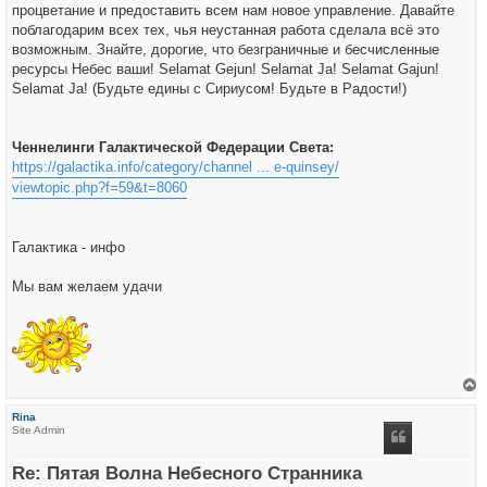
процветание и предоставить всем нам новое управление. Давайте
поблагодарим всех тех, чья неустанная работа сделала всё это
возможным. Знайте, дорогие, что безграничные и бесчисленные
ресурсы Небес ваши! Selamat Gejun! Selamat Ja! Selamat Gajun!
Selamat Ja! (Будьте едины с Сириусом! Будьте в Радости!)
Ченнелинги Галактической Федерации Света:
https://galactika.info/category/channel ... e-quinsey/
viewtopic.php?f=59&t=8060
Галактика - инфо
Мы вам желаем удачи
е
р
Rina
н
Site Admin
у
т
ь
Re: Пятая Волна Небесного Странника
с