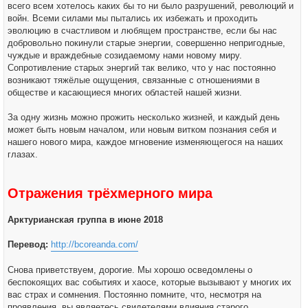
всего всем хотелось каких бы то ни было разрушений, революций и
войн. Всеми силами мы пытались их избежать и проходить
эволюцию в счастливом и любящем пространстве, если бы нас
добровольно покинули старые энергии, совершенно непригодные,
чуждые и враждебные созидаемому нами новому миру.
Сопротивление старых энергий так велико, что у нас постоянно
возникают тяжёлые ощущения, связанные с отношениями в
обществе и касающиеся многих областей нашей жизни.
За одну жизнь можно прожить несколько жизней, и каждый день
может быть новым началом, или новым витком познания себя и
нашего нового мира, каждое мгновение изменяющегося на наших
глазах.
Отражения трёхмерного мира
Арктурианская группа в июне 2018
Перевод:
http://bcoreanda.com/
Снова приветствуем, дорогие. Мы хорошо осведомлены о
беспокоящих вас событиях и хаосе, которые вызывают у многих их
вас страх и сомнения. Постоянно помните, что, несмотря на
проявления, вы являетесь свидетелями влияния старого