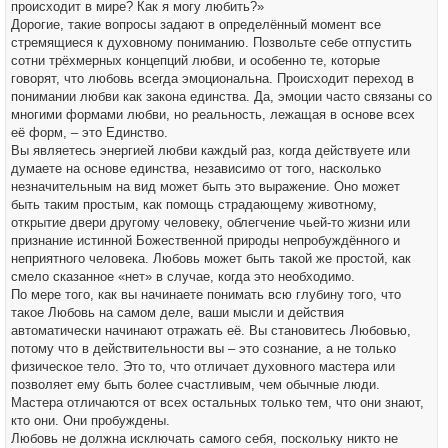
происходит в мире? Как я могу любить?»
Дорогие, такие вопросы задают в определённый момент все
стремящиеся к духовному пониманию. Позвольте себе отпустить
сотни трёхмерных концепций любви, и особенно те, которые
говорят, что любовь всегда эмоциональна. Происходит переход в
понимании любви как закона единства. Да, эмоции часто связаны со
многими формами любви, но реальность, лежащая в основе всех
её форм, – это Единство.
Вы являетесь энергией любви каждый раз, когда действуете или
думаете на основе единства, независимо от того, насколько
незначительным на вид может быть это выражение. Оно может
быть таким простым, как помощь страдающему животному,
открытие двери другому человеку, облегчение чьей-то жизни или
признание истинной Божественной природы непробуждённого и
неприятного человека. Любовь может быть такой же простой, как
смело сказанное «нет» в случае, когда это необходимо.
По мере того, как вы начинаете понимать всю глубину того, что
такое Любовь на самом деле, ваши мысли и действия
автоматически начинают отражать её. Вы становитесь Любовью,
потому что в действительности вы – это сознание, а не только
физическое тело. Это то, что отличает духовного мастера или
позволяет ему быть более счастливым, чем обычные люди.
Мастера отличаются от всех остальных только тем, что они знают,
кто они. Они пробуждены.
Любовь не должна исключать самого себя, поскольку никто не