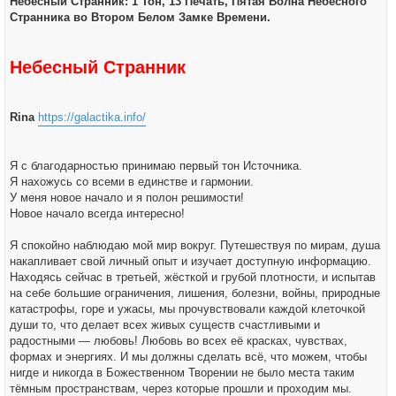
Небесный Странник: 1 Тон, 13 Печать, Пятая Волна Небесного
щ
е
Странника во Втором Белом Замке Времени.
н
и
е
Небесный Странник
Rina
https://galactika.info/
Я с благодарностью принимаю первый тон Источника.
Я нахожусь со всеми в единстве и гармонии.
У меня новое начало и я полон решимости!
Новое начало всегда интересно!
Я спокойно наблюдаю мой мир вокруг. Путешествуя по мирам, душа
накапливает свой личный опыт и изучает доступную информацию.
Находясь сейчас в третьей, жёсткой и грубой плотности, и испытав
на себе большие ограничения, лишения, болезни, войны, природные
катастрофы, горе и ужасы, мы прочувствовали каждой клеточкой
души то, что делает всех живых существ счастливыми и
радостными — любовь! Любовь во всех её красках, чувствах,
формах и энергиях. И мы должны сделать всё, что можем, чтобы
нигде и никогда в Божественном Творении не было места таким
тёмным пространствам, через которые прошли и проходим мы.