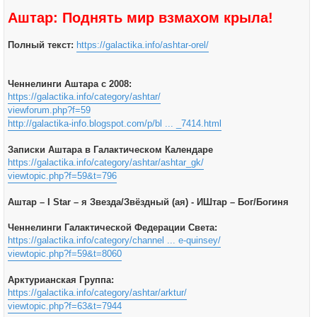
Аштар: Поднять мир взмахом крыла!
Полный текст:
https://galactika.info/ashtar-orel/
Ченнелинги Аштара с 2008:
https://galactika.info/category/ashtar/
viewforum.php?f=59
http://galactika-info.blogspot.com/p/bl ... _7414.html
Записки Аштара в Галактическом Календаре
https://galactika.info/category/ashtar/ashtar_gk/
viewtopic.php?f=59&t=796
Аштар – I Star – я Звезда/Звёздный (ая) - ИШтар – Бог/Богиня
Ченнелинги Галактической Федерации Света:
https://galactika.info/category/channel ... e-quinsey/
viewtopic.php?f=59&t=8060
Арктурианская Группа:
https://galactika.info/category/ashtar/arktur/
viewtopic.php?f=63&t=7944