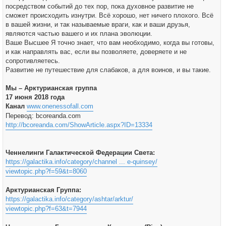
посредством событий до тех пор, пока духовное развитие не
сможет происходить изнутри. Всё хорошо, нет ничего плохого. Всё
в вашей жизни, и так называемые враги, как и ваши друзья,
являются частью вашего и их плана эволюции.
Ваше Высшее Я точно знает, что вам необходимо, когда вы готовы,
и как направлять вас, если вы позволяете, доверяете и не
сопротивляетесь.
Развитие не путешествие для слабаков, а для воинов, и вы такие.
Мы – Арктурианская группа
17 июня 2018 года
Канал
www.onenessofall.com
Перевод: bcoreanda.com
http://bcoreanda.com/ShowArticle.aspx?ID=13334
Ченнелинги Галактической Федерации Света:
https://galactika.info/category/channel ... e-quinsey/
viewtopic.php?f=59&t=8060
Арктурианская Группа:
https://galactika.info/category/ashtar/arktur/
viewtopic.php?f=63&t=7944