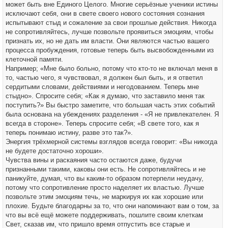
может быть вне Единого Целого. Многие серьёзные ученики истины
исключают себя, они в свете своего нового состояния сознания
испытывают стыд и сожаление за свои прошлые действия. Никогда
не сопротивляйтесь, лучше позвольте проявиться эмоциям, чтобы
признать их, но не дать им власти. Они являются частью вашего
процесса пробуждения, готовые теперь быть высвобожденными из
клеточной памяти.
Например; «Мне было больно, потому что кто-то не включал меня в
то, частью чего, я чувствовал, я должен был быть, и я ответил
сердитыми словами, действиями и негодованием. Теперь мне
стыдно». Спросите себя; «Как я думаю, что заставило меня так
поступить?» Вы быстро заметите, что большая часть этих событий
была основана на убеждениях разделения - «Я не привлекателен. Я
всегда в стороне». Теперь спросите себя; «В свете того, как я
теперь понимаю истину, разве это так?».
Энергия трёхмерной системы взглядов всегда говорит: «Вы никогда
не будете достаточно хороши».
Чувства вины и раскаяния часто остаются даже, будучи
признанными такими, каковы они есть. Не сопротивляйтесь и не
паникуйте, думая, что вы каким-то образом потерпели неудачу,
потому что сопротивление просто наделяет их властью. Лучше
позвольте этим эмоциям течь, не маркируя их как хорошие или
плохие. Будьте благодарны за то, что они напоминают вам о том, за
что вы всё ещё можете поддерживать, пошлите своим клеткам
Свет, сказав им, что пришло время отпустить все старые и