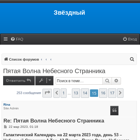
Звёздный
FAQ
Вход
П
Список форумов
о
Пятая Волна Небесного Странника
и
Ответить
Поиск
Расширенн
с
к
Страница
1
15
13
из
17
14
15
16
17
Пред.
След.
253 сообщения
…
Rina
Site Admin
Re: Пятая Волна Небесного Странника
С
22 мар 2023, 01:18
о
о
Галактический Календарь на 22 марта 2023 года, день 53 –
б