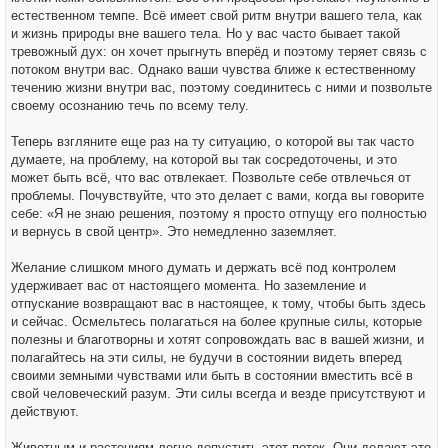
естественном темпе. Всё имеет свой ритм внутри вашего тела, как
и жизнь природы вне вашего тела. Но у вас часто бывает такой
тревожный дух: он хочет прыгнуть вперёд и поэтому теряет связь с
потоком внутри вас. Однако ваши чувства ближе к естественному
течению жизни внутри вас, поэтому соединитесь с ними и позвольте
своему осознанию течь по всему телу.
Теперь взгляните еще раз на ту ситуацию, о которой вы так часто
думаете, на проблему, на которой вы так сосредоточены, и это
может быть всё, что вас отвлекает. Позвольте себе отвлечься от
проблемы. Почувствуйте, что это делает с вами, когда вы говорите
себе: «Я не знаю решения, поэтому я просто отпущу его полностью
и вернусь в свой центр». Это немедленно заземляет.
Желание слишком много думать и держать всё под контролем
удерживает вас от настоящего момента. Но заземление и
отпускание возвращают вас в настоящее, к тому, чтобы быть здесь
и сейчас. Осмельтесь полагаться на более крупные силы, которые
полезны и благотворны и хотят сопровождать вас в вашей жизни, и
полагайтесь на эти силы, не будучи в состоянии видеть вперед
своими земными чувствами или быть в состоянии вместить всё в
свой человеческий разум. Эти силы всегда и везде присутствуют и
действуют.
Животным и растениям легче допустить этот поток. Они делают это