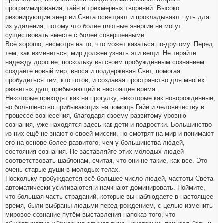
программирования, тайн и трехмерных творений. Высоко
резонирующие энергии Света освещают и прокладывают путь для
их удаления, потому что более плотные энергии не могут
существовать вместе с более совершенными.
Всё хорошо, несмотря на то, что может казаться по-другому. Перед
тем, как измениться, мир должен узнать эти вещи. Не теряйте
надежду дорогие, поскольку вы своим пробуждённым сознанием
создаёте новый мир, внося и поддерживая Свет, помогая
пробудиться тем, кто готов, и создавая пространство для многих
развитых душ, прибывающий в настоящее время.
Некоторые приходят как на прогулку, некоторые как новорожденные,
но большинство прибывающих на помощь Гайе и человечеству в
процессе вознесения, благодаря своему развитому уровню
сознания, уже находятся здесь как дети и подростки. Большинство
из них ещё не знают о своей миссии, но смотрят на мир и понимают
его на основе более развитого, чем у большинства людей,
состояния сознания. Не заставляйте этих молодых людей
соответствовать шаблонам, считая, что они не такие, как все. Это
очень старые души в молодых телах.
Поскольку пробуждается всё большее число людей, частоты Света
автоматически усиливаются и начинают доминировать. Поймите,
что большая часть страданий, которые вы наблюдаете в настоящее
время, были выбраны людьми перед рождением, с целью изменить
мировое сознание путём выставления напоказ того, что