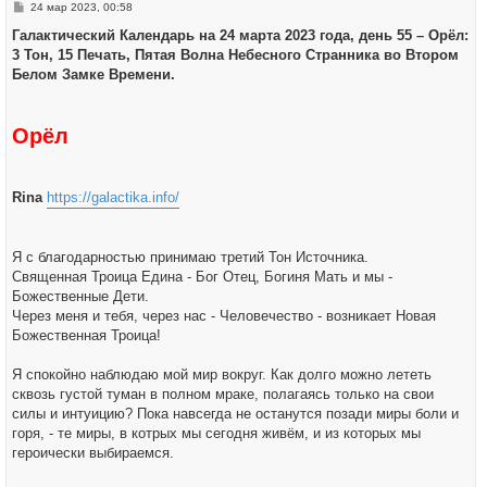
я
С
24 мар 2023, 00:58
к
о
н
о
Галактический Календарь на 24 марта 2023 года, день 55 – Орёл:
а
б
ч
3 Тон, 15 Печать, Пятая Волна Небесного Странника во Втором
щ
а
е
Белом Замке Времени.
л
н
у
и
е
Орёл
Rina
https://galactika.info/
Я с благодарностью принимаю третий Тон Источника.
Священная Троица Едина - Бог Отец, Богиня Мать и мы -
Божественные Дети.
Через меня и тебя, через нас - Человечество - возникает Новая
Божественная Троица!
Я спокойно наблюдаю мой мир вокруг. Как долго можно лететь
сквозь густой туман в полном мраке, полагаясь только на свои
силы и интуицию? Пока навсегда не останутся позади миры боли и
горя, - те миры, в котрых мы сегодня живём, и из которых мы
героически выбираемся.