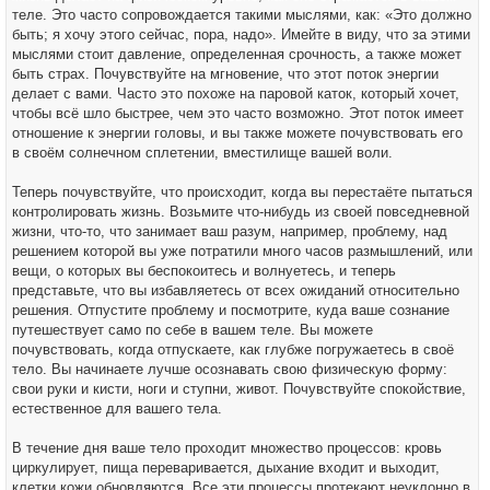
теле. Это часто сопровождается такими мыслями, как: «Это должно
быть; я хочу этого сейчас, пора, надо». Имейте в виду, что за этими
мыслями стоит давление, определенная срочность, а также может
быть страх. Почувствуйте на мгновение, что этот поток энергии
делает с вами. Часто это похоже на паровой каток, который хочет,
чтобы всё шло быстрее, чем это часто возможно. Этот поток имеет
отношение к энергии головы, и вы также можете почувствовать его
в своём солнечном сплетении, вместилище вашей воли.
Теперь почувствуйте, что происходит, когда вы перестаёте пытаться
контролировать жизнь. Возьмите что-нибудь из своей повседневной
жизни, что-то, что занимает ваш разум, например, проблему, над
решением которой вы уже потратили много часов размышлений, или
вещи, о которых вы беспокоитесь и волнуетесь, и теперь
представьте, что вы избавляетесь от всех ожиданий относительно
решения. Отпустите проблему и посмотрите, куда ваше сознание
путешествует само по себе в вашем теле. Вы можете
почувствовать, когда отпускаете, как глубже погружаетесь в своё
тело. Вы начинаете лучше осознавать свою физическую форму:
свои руки и кисти, ноги и ступни, живот. Почувствуйте спокойствие,
естественное для вашего тела.
В течение дня ваше тело проходит множество процессов: кровь
циркулирует, пища переваривается, дыхание входит и выходит,
клетки кожи обновляются. Все эти процессы протекают неуклонно в