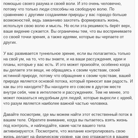
помощью своего разума и своей воли. И это очень человечно,
потому что только люди способны на свободную волю. По
сравнению с другими созданиями природы у вас гораздо больше
возможностей, ведь заманчиво захотеть формировать жизнь,
используя свою волю и мысль. Но если эта решимость берёт верх,
ваше видение сужается. Вы ограничены тем, что вы воспринимаете
со своей точки зрения, а также идеями, которые вы черпаете от
других.
У вас развивается туннельное зрение, если вы полагаетесь только
на свой ум, на то, что вы знаете, и на ваши рассуждения, идеи и
планы, которые у вас есть. И это может произойти, особенно когда
вы делаете эти вещи, не обращаясь к своим чувствам, своей
истинной природе, потому что обращение к своим чувствам, вашей
природе является основой потока, который приносит вам радость. И
как вы это находите? Вы находите его совсем в другом месте
внутри себя, чем в интеллекте и рассуждениях. Тем не менее, это
может показаться неудобным для людей, которые выросли с идеей,
что разум является наиболее важной частью человека.
Давайте посмотрим, где мы можем найти этот естественный поток в
вашем теле. Обратите внимание, когда вы пытаетесь взять жизнь
под контроль, и наблюдайте, какие части вашего тела
активизируются. Посмотрите, что желание контролировать свою
жизнь делает на физическом уровне, как оно отражается в вашем