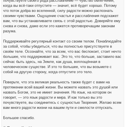
почувствуете своего рода расслабление — чувство облегчения,
когда вы всё-таки отпустите — значит, всё будет хорошо. Потому
что поток добра во вселенной, силу радости можно распознать
своими чувствами. Ощущение счастья и расслабления подскажет
вам, что вы устанавливаете связь с этой радостью. Доверяйте ему
снова и снова, даже если это кажется противоречащим законам
разума.
Поддерживайте регулярный контакт со своим телом. Понаблюдайте
за собой, чтобы убедиться, что вы полностью присутствуете в
своём теле. Осознайте, что за всем, что вас беспокоит, стоит нечто
большее, что поддерживает вас. Это то, что больше, заставило вас
сейчас быть здесь, на Земле, как душа, воплощённая в
человеческом существе. И это то большее, что вы возьмете с
собой на другую сторону, когда отпустите это тело.
Поверьте, что эта великая реальность также будет с вами на
протяжении всей вашей жизни. Вы можете назвать это душой или
назвать Богом, это не имеет значения. Но язык, на котором он
говорит, — это язык радости и мира. И как только вы это
почувствуете, вы соединитесь с сущностью Творения. Желаю всем
вам много радости жизни на вашем пути и смелости отпускать.
Большое спасибо.