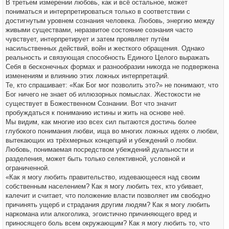
В третьем измерении любовь, как и всё остальное, может
пониматься и интерпретироваться только в соответствии с
достигнутым уровнем сознания человека. Любовь, энергию между
живыми существами, неразвитое состояние сознания часто
чувствует, интерпретирует и затем проявляет путём
насильственных действий, войн и жесткого обращения. Однако
реальность и связующая способность Единого Целого выражать
Себя в бесконечных формах и разнообразии никогда не подвержена
изменениям и влиянию этих ложных интерпретаций.
Те, кто спрашивает: «Как Бог мог позволить это?» не понимают, что
Бог ничего не знает об иллюзорных помыслах. Жестокости не
существует в Божественном Сознании. Вот что значит
пробуждаться к пониманию истины и жить на основе неё.
Мы видим, как многие изо всех сил пытаются достичь более
глубокого понимания любви, ища во многих ложных идеях о любви,
вытекающих из трёхмерных концепций и убеждений о любви.
Любовь, понимаемая посредством убеждений дуальности и
разделения, может быть только селективной, условной и
ограниченной.
«Как я могу любить правительство, издевающееся над своим
собственным населением? Как я могу любить тех, кто убивает,
калечит и считает, что положение власти позволяет им свободно
причинять ущерб и страдания другим людям? Как я могу любить
наркомана или алкоголика, эгоистично причиняющего вред и
приносящего боль всем окружающим? Как я могу любить то, что