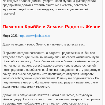
Но каждый человек должен убирать свой мусор, а руководители
предприятий должны ставить очистные системы, заботясь о
здоровье людей и чистоте воздуха, почвы и воды на нашей
планете!
Памелла Криббе и Земля: Радость Жизни
Март 2023
https://www.jeshua.net/
Дорогие люди, я голос Земли, и я приветствую всех вас.
Я пришла сегодня поговорить о радости, радости жизни. Вы все
жаждете этого, где бы вы ни находились на своем жизненном пути.
В вашей жизни могут быть более лёгкие и более тяжёлые периоды,
но, несмотря на это, вы всё равно можете чувствовать основной
поток радости в своей жизни. И как вы попадаете на эту радостную
почву, как вы её создаете? Это происходит, отпуская контроль;
через освобождение и расслабление. И чему вы подчиняетесь? Вы
подчиняетесь чему-то большему, чем ваш разум и ваше эго, с его
желаниями, планами и мыслями.
Движение к отпусканию кажется шагом в небытие, в глубокую
тёмную дыру. Но это то, во что вас заставили поверить. Вы пришли
к выводу, что необходимо взять под контроль свою жизнь с