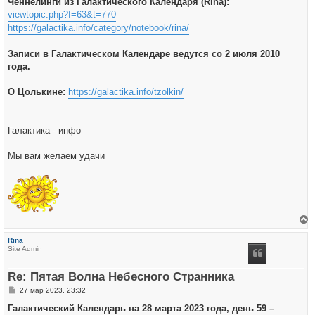
Ченнелинги из Галактического Календаря (Rina):
viewtopic.php?f=63&t=770
https://galactika.info/category/notebook/rina/
Записи в Галактическом Календаре ведутся со 2 июля 2010
года.
О Цолькине:
https://galactika.info/tzolkin/
Галактика - инфо
Мы вам желаем удачи
е
р
Rina
н
Site Admin
у
т
ь
Re: Пятая Волна Небесного Странника
с
я
С
27 мар 2023, 23:32
к
о
н
о
Галактический Календарь на 28 марта 2023 года, день 59 –
а
б