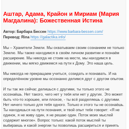
Аштар, Адама, Крайон и Мириам (Мария
Магдалина): Божественная Истина
Автор: Барбара Бессен
https://www.barbara-bessen.com/
Перевод: Rina
https://galactika.info/
Мы – Хранители Земли. Мы охватываем своим сознанием не только
Землю. Мы также находимся в своём личном развитии и познаём
расширение. Мы никогда не стоим на месте, мы находимся в
движении, мы мягко движемся на пути к Дому. Это наша цель.
Мы никогда не прекращаем учиться, созидать и познавать. И на
определённом уровне мы осознанно делимся друг с другом опытом.
И ты так же сейчас делишься с другими, ты только этого не
осознаёшь. Нет такого, чего нет у тебя или нет у других. Это может
быть что-то хорошее, или плохое, - ты всё разделяешь с другими.
Нет ничего только для тебя одного. Только и этого ты не осознаёшь.
Ты находишься на пути познания, и твой опыт тебе говорит: «Я не
одинок, я не живу один, я не решаю один. Поток моих мыслей
содержит многое». Вопрос только: какой поток мыслей ты
выбираешь и какой энергии ты позволишь расшириться и принять