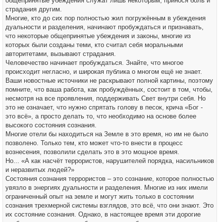
общепринятые убеждения служат лишь некоторым, принося боль и
страдания другим.
Многие, кто до сих пор полностью жил погружённым в убеждения
дуальности и разделения, начинают пробуждаться и признавать,
что некоторые общепринятые убеждения и законы, многие из
которых были созданы теми, кто считал себя моральными
авторитетами, вызывают страдания.
Человечество начинает пробуждаться. Знайте, что многое
происходит негласно, и широкая публика о многом ещё не знает.
Ваши новостные источники не раскрывают полной картины, поэтому
помните, что ваша работа, как пробуждённых, состоит в том, чтобы,
несмотря на все проявления, поддерживать Свет внутри себя. Но
это не означает, что нужно спрятать голову в песок, крича «Бог -
это всё», а просто делать то, что необходимо на основе более
высокого состояния сознания.
Многие отели бы находиться на Земле в это время, но им не было
позволено. Только тем, кто может что-то внести в процесс
вознесения, позволили сделать это в это мощное время.
Но... «А как насчёт террористов, нарушителей порядка, насильников
и неразвитых людей?»
Состояния сознания террористов – это сознание, которое полностью
увязло в энергиях дуальности и разделения. Многие из них имели
ограниченный опыт на земле и могут жить только в состоянии
сознания трехмерной системы взглядов, это всё, что они знают. Это
их состояние сознания. Однако, в настоящее время эти дорогие