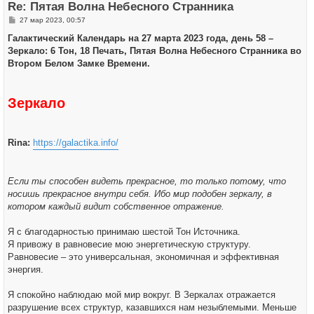
Re: Пятая Волна Небесного Странника
с
я
С
27 мар 2023, 00:57
к
о
н
о
Галактический Календарь на 27 марта 2023 года, день 58 –
а
б
ч
Зеркало: 6 Тон, 18 Печать, Пятая Волна Небесного Странника во
щ
а
е
Втором Белом Замке Времени.
л
н
у
и
е
Зеркало
Rina:
https://galactika.info/
Если ты способен видеть прекрасное, то только потому, что
носишь прекрасное внутри себя. Ибо мир подобен зеркалу, в
котором каждый видит собственное отражение.
Я с благодарностью принимаю шестой Тон Источника.
Я привожу в равновесие мою энергетическую структуру.
Равновесие – это универсальная, экономичная и эффективная
энергия.
Я спокойно наблюдаю мой мир вокруг. В Зеркалах отражается
разрушение всех структур, казавшихся нам незыблемыми. Меньше