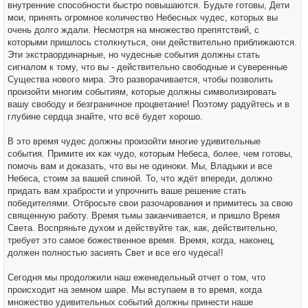
внутренние способности быстро повышаются. Будьте готовы, Дети
мои, принять огромное количество Небесных чудес, которых вы
очень долго ждали. Несмотря на множество препятствий, с
которыми пришлось столкнуться, они действительно приближаются.
Эти экстраординарные, но чудесные события должны стать
сигналом к тому, что вы - действительно свободные и суверенные
Существа нового мира. Это разворачивается, чтобы позволить
произойти многим событиям, которые должны символизировать
вашу свободу и безграничное процветание! Поэтому радуйтесь и в
глубине сердца знайте, что всё будет хорошо.
В это время чудес должны произойти многие удивительные
события. Примите их как чудо, которым Небеса, более, чем готовы,
помочь вам и доказать, что вы не одиноки. Мы, Владыки и все
Небеса, стоим за вашей спиной. То, что ждёт впереди, должно
придать вам храбрости и упрочнить ваше решение стать
победителями. Отбросьте свои разочарования и примитесь за свою
священную работу. Время тьмы заканчивается, и пришло Время
Света. Воспряньте духом и действуйте так, как, действительно,
требует это самое божественное время. Время, когда, наконец,
должен полностью засиять Свет и все его чудеса!!
Сегодня мы продолжили наш еженедельный отчет о том, что
происходит на земном шаре. Мы вступаем в то время, когда
множество удивительных событий должны принести наше