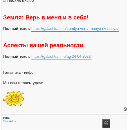
© Памела Криббе.
Земля: Верь в меня и в себя!
Полный текст:
https://galactika.info/zemlya-ver-v-menya-i-v-sebya/
Аспекты вашей реальности
Полный текст:
https://galactika.info/ag-24-04-2022/
Галактика - инфо
Мы вам желаем удачи
е
р
Rina
н
Site Admin
у
т
ь