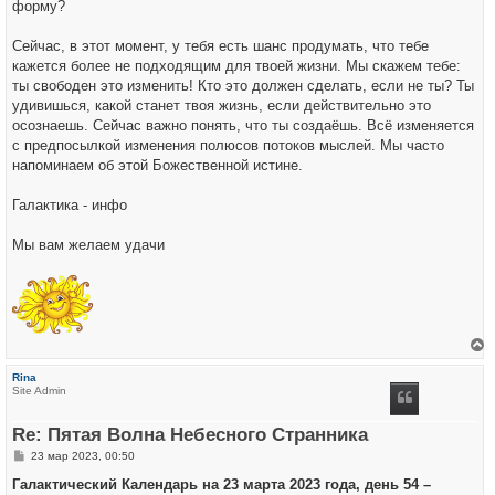
форму?
Сейчас, в этот момент, у тебя есть шанс продумать, что тебе
кажется более не подходящим для твоей жизни. Мы скажем тебе:
ты свободен это изменить! Кто это должен сделать, если не ты? Ты
удивишься, какой станет твоя жизнь, если действительно это
осознаешь. Сейчас важно понять, что ты создаёшь. Всё изменяется
с предпосылкой изменения полюсов потоков мыслей. Мы часто
напоминаем об этой Божественной истине.
Галактика - инфо
Мы вам желаем удачи
е
р
Rina
н
Site Admin
у
т
ь
Re: Пятая Волна Небесного Странника
с
я
С
23 мар 2023, 00:50
к
о
н
о
Галактический Календарь на 23 марта 2023 года, день 54 –
а
б