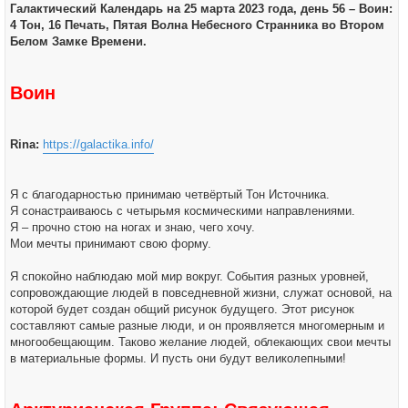
н
о
Галактический Календарь на 25 марта 2023 года, день 56 – Воин:
а
б
ч
4 Тон, 16 Печать, Пятая Волна Небесного Странника во Втором
щ
а
е
Белом Замке Времени.
л
н
у
и
е
Воин
Rina:
https://galactika.info/
Я с благодарностью принимаю четвёртый Тон Источника.
Я сонастраиваюсь с четырьмя космическими направлениями.
Я – прочно стою на ногах и знаю, чего хочу.
Мои мечты принимают свою форму.
Я спокойно наблюдаю мой мир вокруг. События разных уровней,
сопровождающие людей в повседневной жизни, служат основой, на
которой будет создан общий рисунок будущего. Этот рисунок
составляют самые разные люди, и он проявляется многомерным и
многообещающим. Таково желание людей, облекающих свои мечты
в материальные формы. И пусть они будут великолепными!