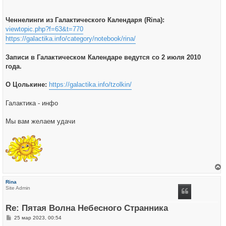
Ченнелинги из Галактического Календаря (Rina):
viewtopic.php?f=63&t=770
https://galactika.info/category/notebook/rina/
Записи в Галактическом Календаре ведутся со 2 июля 2010
года.
О Цолькине:
https://galactika.info/tzolkin/
Галактика - инфо
Мы вам желаем удачи
е
р
Rina
н
Site Admin
у
т
ь
Re: Пятая Волна Небесного Странника
с
я
С
25 мар 2023, 00:54
к
о