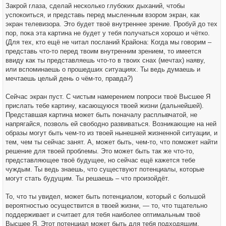
Закрой глаза, сделай несколько глубоких дыханий, чтобы
успокоиться, и представь перед мысленным взором экран, как
экран телевизора. Это будет твоё внутреннее зрение. Пробуй до тех
пор, пока эта картина не будет у тебя получаться хорошо и чётко.
(Для тех, кто ещё не читал посланий Крайона: Когда мы говорим –
представь что-то перед твоим внутренним зрением, то имеется
ввиду как ты представляешь что-то в твоих снах (мечтах) наяву,
или вспоминаешь о прошедших ситуациях. Ты ведь думаешь и
мечтаешь целый день о чём-то, правда?)
Сейчас экран пуст. С чистым намерением попроси твоё Высшее Я
прислать тебе картину, касающуюся твоей жизни (дальнейшей).
Представшая картина может быть поначалу расплывчатой, не
напрягайся, позволь ей свободно развиваться. Возникающие на ней
образы могут быть чем-то из твоей нынешней жизненной ситуации, и
тем, чем ты сейчас занят. А, может быть, чем-то, что поможет найти
решение для твоей проблемы. Это может быть так же что-то,
представляющее твоё будущее, но сейчас ещё кажется тебе
чуждым. Ты ведь знаешь, что существуют потенциалы, которые
могут стать будущим. Ты решаешь – что произойдёт.
То, что ты увидел, может быть потенциалом, который с большой
вероятностью осуществится в твоей жизни, — то, что тщательно
поддерживает и считает для тебя наиболее оптимальным твоё
Высшее Я. Этот потенциал может быть для тебя подходящим,