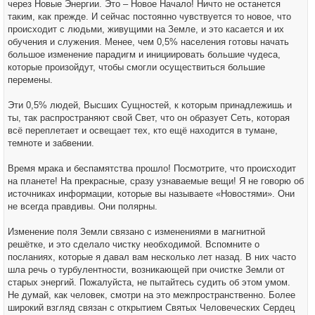
через Новые Энергии. Это – Новое Начало! Ничто не останется
таким, как прежде. И сейчас постоянно чувствуется то новое, что
происходит с людьми, живущими на Земле, и это касается и их
обучения и служения. Менее, чем 0,5% населения готовы начать
большое изменение парадигм и инициировать большие чудеса,
которые произойдут, чтобы смогли осуществиться большие
перемены.
Эти 0,5% людей, Высших Сущностей, к которым принадлежишь и
ты, так распространяют свой Свет, что он образует Сеть, которая
всё переплетает и освещает тех, кто ещё находится в тумане,
темноте и забвении.
Время мрака и беспамятства прошло! Посмотрите, что происходит
на планете! На прекрасные, сразу узнаваемые вещи! Я не говорю об
источниках информации, которые вы называете «Новостями». Они
не всегда правдивы. Они полярны.
Изменение поля Земли связано с изменениями в магнитной
решётке, и это сделало чистку необходимой. Вспомните о
посланиях, которые я давал вам несколько лет назад. В них часто
шла речь о турбулентности, возникающей при очистке Земли от
старых энергий. Пожалуйста, не пытайтесь судить об этом умом.
Не думай, как человек, смотри на это межпространственно. Более
широкий взгляд связан с открытием Святых Человеческих Сердец