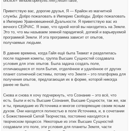
onclick="window.open(this.href);return false;
Приветствую вас, дорогие друзья, Я — Крайон из магнитной
службы. Добро пожаловать в Империю Свободы. Добро пожаловать
в Империю Уравновешенной Дуальности. Я приветствую вас из
вечного СЕЙЧАС. Я знаю, что одной ногой вы находитесь на Земле.
Это то, что мы называем земной парадигмой, догмой и варьируемой
программой Земли. И эта программа зависит от опытов,
получаемых людьми.
В давние времена, когда Гайя ещё была Тиамат и разделилась
после падения кометы, группа Высших Сущностей создавала
условия для этих опытов. Была задача создать поле,
отличающееся от поля Бытия, отделённое и удалённое от других
планет солнечной системы, потому что Земля – это платформа для
получения опытов, предлагающая их в форме, которой никогда
ранее не было.
Снова и снова я хочу подчеркнуть, что Сознание – это всё, что
есть. Были и есть Высшие Сознания, Высшие Сущности, так же, как
и ты, пришедшие из Источника и многое сотворяющие своим ясным
духом. Они находятся полностью в поле Источника, и, в сочетании
с Божественной Силой Творчества, постоянно находятся в
творческом процессе. Некоторые из этих Высших Сущностей
создавали это поле, эти условия для планеты Земля, части