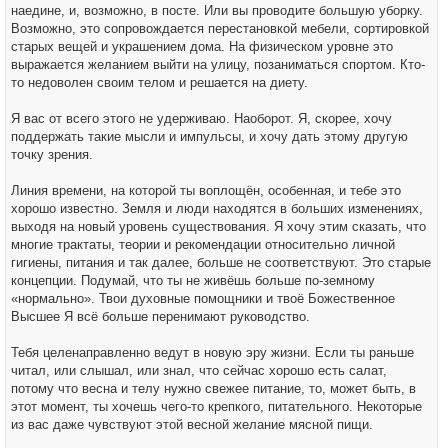
наедине, и, возможно, в посте. Или вы проводите большую уборку.
Возможно, это сопровождается перестановкой мебели, сортировкой
старых вещей и украшением дома. На физическом уровне это
выражается желанием выйти на улицу, позаниматься спортом. Кто-
то недоволен своим телом и решается на диету.
Я вас от всего этого не удерживаю. Наоборот. Я, скорее, хочу
поддержать такие мысли и импульсы, и хочу дать этому другую
точку зрения.
Линия времени, на которой ты воплощён, особенная, и тебе это
хорошо известно. Земля и люди находятся в больших изменениях,
выходя на новый уровень существования. Я хочу этим сказать, что
многие трактаты, теории и рекомендации относительно личной
гигиены, питания и так далее, больше не соответствуют. Это старые
концепции. Подумай, что ты не живёшь больше по-земному
«нормально». Твои духовные помощники и твоё Божественное
Высшее Я всё больше перенимают руководство.
Тебя целенаправленно ведут в новую эру жизни. Если ты раньше
читал, или слышал, или знал, что сейчас хорошо есть салат,
потому что весна и телу нужно свежее питание, то, может быть, в
этот момент, ты хочешь чего-то крепкого, питательного. Некоторые
из вас даже чувствуют этой весной желание мясной пищи.