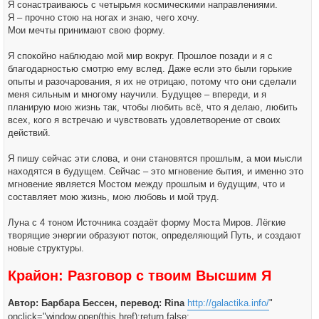
Я сонастраиваюсь с четырьмя космическими направлениями.
Я – прочно стою на ногах и знаю, чего хочу.
Мои мечты принимают свою форму.
Я спокойно наблюдаю мой мир вокруг. Прошлое позади и я с
благодарностью смотрю ему вслед. Даже если это были горькие
опыты и разочарования, я их не отрицаю, потому что они сделали
меня сильным и многому научили. Будущее – впереди, и я
планирую мою жизнь так, чтобы любить всё, что я делаю, любить
всех, кого я встречаю и чувствовать удовлетворение от своих
действий.
Я пишу сейчас эти слова, и они становятся прошлым, а мои мысли
находятся в будущем. Сейчас – это мгновение бытия, и именно это
мгновение является Мостом между прошлым и будущим, что и
составляет мою жизнь, мою любовь и мой труд.
Луна с 4 тоном Источника создаёт форму Моста Миров. Лёгкие
творящие энергии образуют поток, определяющий Путь, и создают
новые структуры.
Крайон: Разговор с твоим Высшим Я
Автор: Барбара Бессен, перевод: Rina
http://galactika.info/
"
onclick="window.open(this.href);return false;