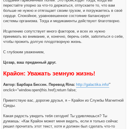
создания гармоничных полей. Это происходит тогда, когда вы
перестаёте упорно за что-то держаться, отпускаете то, что вам
больше не нужно и отягощает своим грузом, и погружаетесь в своё
сердце. Спокойное, уравновешенное состояние балансирует
системы организма. Тогда и медикаменты действуют благотворно.
Исцелению сопутствует много факторов, и всех их нужно
принимать во внимание, и, конечно, беречь себя, заботиться о себе,
чтобы прожить долгую плодотворную жизнь.
С глубоким уважением,
Цозар, ваш преданный друг.
Крайон: Уважать земную жизнь!
Автор: Барбара Бессен. Перевод Rina:
http://galactika.info/
"
onclick="window.open(this.href);return false;
Приветствую вас, дорогие друзья, я – Крайон из Службы Магнитной
Среды.
Какая радость увидеть тебя сегодня! Ты удивляешься? Ты
думаешь: «Как Крайон может меня видеть, если я только сейчас
решил прочитать этот текст, хотя и должен был сделать что-то