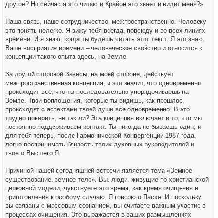
другое? Но сейчас я это читаю и Крайон это знает и видит меня?»
Наша связь, наше сотрудничество, межпространственно. Человеку
это понять нелегко. Я вижу тебя всегда, повсюду и во всех линиях
времени. И я знаю, когда ты будешь читать этот текст. Я это знаю.
Ваше восприятие времени – человеческое свойство и относится к
концепции такого опыта здесь, на Земле.
За другой стороной Завесы, на моей стороне, действует
межпространственная концепция, и это значит, что одновременно
происходит всё, что ты последовательно упорядочиваешь на
Земле. Твои воплощения, которые ты видишь, как прошлое,
происходят с аспектами твоей души все одновременно. В это
трудно поверить, не так ли? Эта концепция включает и то, что мы
постоянно поддерживаем контакт. Ты никогда не бываешь один, и
для тебя теперь, после Гармонической Конвергенции 1987 года,
легче воспринимать близость твоих духовных руководителей и
твоего Высшего Я.
Причиной нашей сегодняшней встречи является тема «Земное
существование, земное тело». Вы, люди, живущие по христианской
церковной модели, чувствуете это время, как время очищения и
приготовления к особому случаю. Я говорю о Пасхе. И поскольку
вы связаны с массовым сознанием, вы считаете важным участие в
процессах очищения. Это выражается в ваших размышлениях