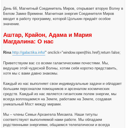
День 66, Магнитный Соединитель Миров, открывает вторую Волну в
Белом Замке Времени. Магнитная энергия Соединителя Миров
вводит в работу программу, которой Цолькин придаёт особое
значение.
Аштар, Крайон, Адама и Мария
Магдалина: О нас
Rina
http://galactika.info/
" onclick="window.open(this.href);return false;
Приветствуем вас со всеми галактическими почестями. Мы,
ведущие этой чудесной Волны, хотим себя коротко представить,
хотя мы с вами давно знакомы.
Каждый из нас выполняет свои индивидуальные задачи и обладает
большим персоналом помощников и арсеналом космических
средств. Каждый из нас является гигантским полем энергии, мы
всегда воплощаемся на Земле, работаем на Земле, создавая
уникальный Мост между мирами.
Мы – члены Семьи Архангела Михаила. Наши титулы
соответствуют выполняемой нами работе. Мы обладаем
родственными энергиями, общаемся телепатически и всегда