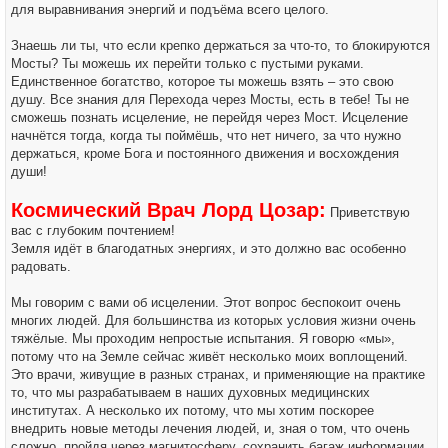
для выравнивания энергий и подъёма всего целого.
Знаешь ли ты, что если крепко держаться за что-то, то блокируются
Мосты? Ты можешь их перейти только с пустыми руками.
Единственное богатство, которое ты можешь взять – это свою
душу. Все знания для Перехода через Мосты, есть в тебе! Ты не
сможешь познать исцеление, не перейдя через Мост. Исцеление
начнётся тогда, когда ты поймёшь, что нет ничего, за что нужно
держаться, кроме Бога и постоянного движения и восхождения
души!
Космический Врач Лорд Цозар:
Приветствую
вас с глубоким почтением!
Земля идёт в благодатных энергиях, и это должно вас особенно
радовать.
Мы говорим с вами об исцелении. Этот вопрос беспокоит очень
многих людей. Для большинства из которых условия жизни очень
тяжёлые. Мы проходим непростые испытания. Я говорю «мы»,
потому что на Земле сейчас живёт несколько моих воплощений.
Это врачи, живущие в разных странах, и применяющие на практике
то, что мы разрабатываем в наших духовных медицинских
институтах. А несколько их потому, что мы хотим поскорее
внедрить новые методы лечения людей, и, зная о том, что очень
сложно, пройдя через магнитосферу, сохранить багаж информации,