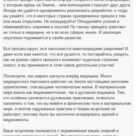
с которым идёшь на Землю, - мои воплощения страхуют друг друга.
Иногда им удаётся одновременно реализовать разработки, и тогда
вы узнаёте, что в некоторых странах одновременно пришли к тем
или иным открытиям. Не конкурируйте! Объединяйте усилия и
обменивайтесь знаниями и опытом! По такому принципу работают
не только в медицине, но и во всех сферах жизни. И эволюция
неуклонно поднимается в своём развитии.
Всё прогрессирует, всё наполняется животворящими энергиями! И
даже если вам кажется, что всё рушится, то постарайтесь увидеть,
как на руинах серого прошлого возникают чудесные строения
нового, и вы принимаете в этом самое деятельное участие!
Посмотрите, как широко шагнула вперёд медицина. Много
медицинского персонала работает на Земле настоящими ангелами-
хранителями, спасающими человеческие жизни. В материальном
мире важна как медикаментозная, так и духовная медицина. Тем,
кто особенно увлекается духовными практиками, позвольте
напомнить о том, что вы живёте в физическом теле в материальном
мире, и многие надуманные практики и теории исцеления не
работают, поэтому было бы нелогично игнорировать врачей и
медикаменты.
Ваше исцеление начинается с выравнивания ваших энергий и