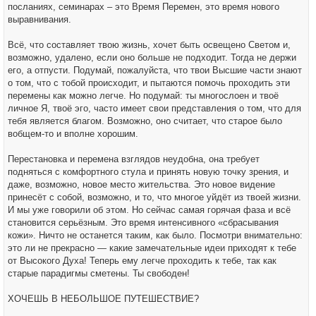
посланиях, семинарах – это Время Перемен, это время нового
выравнивания.
Всё, что составляет твою жизнь, хочет быть освещено Светом и,
возможно, удалено, если оно больше не подходит. Тогда не держи
его, а отпусти. Подумай, пожалуйста, что твои Высшие части знают
о том, что с тобой происходит, и пытаются помочь проходить эти
перемены как можно легче. Но подумай: ты многослоен и твоё
личное Я, твоё эго, часто имеет свои представления о том, что для
тебя является благом. Возможно, оно считает, что старое было
вобщем-то и вполне хорошим.
Перестановка и перемена взглядов неудобна, она требует
подняться с комфортного стула и принять новую точку зрения, и
даже, возможно, новое место жительства. Это новое видение
принесёт с собой, возможно, и то, что многое уйдёт из твоей жизни.
И мы уже говорили об этом. Но сейчас самая горячая фаза и всё
становится серьёзным. Это время интенсивного «сбрасывания
кожи». Ничто не останется таким, как было. Посмотри внимательно:
это ли не прекрасно — какие замечательные идеи приходят к тебе
от Высокого Духа! Теперь ему легче проходить к тебе, так как
старые парадигмы сметены. Ты свободен!
ХОЧЕШЬ В НЕБОЛЬШОЕ ПУТЕШЕСТВИЕ?