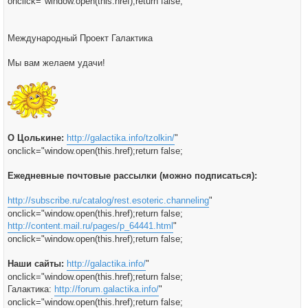
onclick="window.open(this.href);return false;
Международный Проект Галактика
Мы вам желаем удачи!
О Цолькине:
http://galactika.info/tzolkin/
"
onclick="window.open(this.href);return false;
Ежедневные почтовые рассылки (можно подписаться):
http://subscribe.ru/catalog/rest.esoteric.channeling
"
onclick="window.open(this.href);return false;
http://content.mail.ru/pages/p_64441.html
"
onclick="window.open(this.href);return false;
Наши сайты:
http://galactika.info/
"
onclick="window.open(this.href);return false;
Галактика:
http://forum.galactika.info/
"
onclick="window.open(this.href);return false;