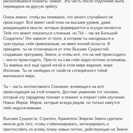
расколовшейся планеты Тиамат. Эта часть после отделения была
переведена на другую орбиту.
Очень важно, чтобы вы понимали, что ничего случайного не
происходит. Всё имеет свой план на высшем уровне, даже
рождающиеся мысли, которые формируются и осуществляются.
Тебе это может показаться сложным, но ТЫ – так же Большой
Создатель! Это зависит от поля, в котором ты находишься и
чувствуешь себя привязанным, не имея полной ясности. В
принципе, ты не отличаешься от этих Высших Сущностей,
создавших программу Земли, и чтобы всё, что на ней происходило
– могло происходить. Просто ты сам себя недостаточно осознаёшь.
Ты живёшь всё ещё одной ногой в этом мире видения, мире
Иллюзии. Ты не свободен от свойств сотворённого тобой
маленького мира.
Ты – часть коллективного Сознания, влияющего на всё
происходящее на этой планете. Достоин уважения тот человек,
который эту парадигму познает и покинет и откроет себя изучению
Новых Миров. Миров, которые всегда рядом, но только кажутся
тебе недосягаемыми.
Высшие Сущности, Стратеги, Хранители Энергии Земли сделали
многое для того, чтобы стабилизировать, интегрировать и
приспособить ко всему плану новые потоки, действующие на Земле