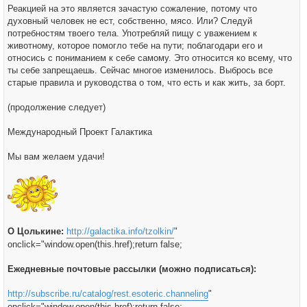
Реакцией на это является зачастую сожаление, потому что
духовный человек не ест, собственно, мясо. Или? Следуй
потребностям твоего тела. Употребляй пищу с уважением к
животному, которое помогло тебе на пути; поблагодари его и
относись с пониманием к себе самому. Это относится ко всему, что
ты себе запрещаешь. Сейчас многое изменилось. Выбрось все
старые правила и руководства о том, что есть и как жить, за борт.
(продолжение следует)
Международный Проект Галактика
Мы вам желаем удачи!
О Цолькине:
http://galactika.info/tzolkin/
"
onclick="window.open(this.href);return false;
Ежедневные почтовые рассылки (можно подписаться):
http://subscribe.ru/catalog/rest.esoteric.channeling
"
onclick="window.open(this.href);return false;