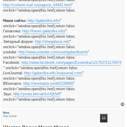
http://content.mail.ru/pages/p_64441.html
"
onclick="window.open(this.href);return false;
Наши сайты:
http://galactika.info/
"
onclick="window.open(this.href);return false;
Галактика:
http://forum.galactika.info/
"
onclick="window.open(this.href);return false;
Звёздный форум:
http://stargalaxie.net/
"
onclick="window.open(this.href);return false;
youtube:
http://www.youtube.com/user/galactikainfo
"
onclick="window.open(this.href);return false;
Facebook:
http://www.facebook.com/pages/Ezoterika/121753751176974
" onclick="window.open(this.href);return false;
LiveJournal:
http://galactika-info.livejournal.com/
"
onclick="window.open(this.href);return false;
ВКонтакте:
http://vkontakte.ru/id42228900
"
onclick="window.open(this.href);return false;
Звук:
http://youtu.be/can1xUQlSt8
"
onclick="window.open(this.href);return false;
е
р
Rina
н
Site Admin
у
т
ь