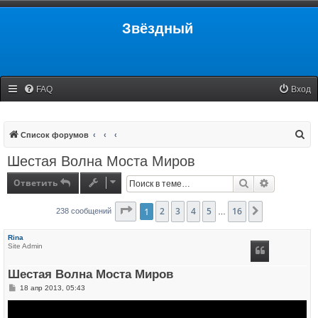
Звёздный
FAQ
Вход
П
Список форумов
о
Шестая Волна Моста Миров
и
Ответить
Поиск
Расширенн
с
к
Страница
1
2
3
1
из
4
16
5
16
След.
238 сообщений
…
Rina
Site Admin
Шестая Волна Моста Миров
С
18 апр 2013, 05:43
о
о
б