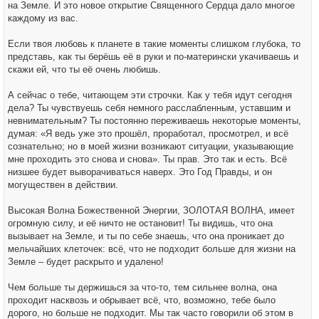
на Земле. И это новое открытие Священного Сердца дало многое
каждому из вас.
Если твоя любовь к планете в такие моменты слишком глубока, то
представь, как ты берёшь её в руки и по-матерински укачиваешь и
скажи ей, что ты её очень любишь.
А сейчас о тебе, читающем эти строчки. Как у тебя идут сегодня
дела? Ты чувствуешь себя немного расслабленным, уставшим и
невнимательным? Ты постоянно переживаешь некоторые моменты,
думая: «Я ведь уже это прошёл, проработал, просмотрел, и всё
сознательно; но в моей жизни возникают ситуации, указывающие
мне проходить это снова и снова». Ты прав. Это так и есть. Всё
низшее будет выворачиваться наверх. Это Год Правды, и он
могуществен в действии.
Высокая Волна Божественной Энергии, ЗОЛОТАЯ ВОЛНА, имеет
огромную силу, и её ничто не остановит! Ты видишь, что она
вызывает на Земле, и ты по себе знаешь, что она проникает до
мельчайших клеточек: всё, что не подходит больше для жизни на
Земле – будет раскрыто и удалено!
Чем больше ты держишься за что-то, тем сильнее волна, она
проходит насквозь и обрывает всё, что, возможно, тебе было
дорого, но больше не подходит. Мы так часто говорили об этом в