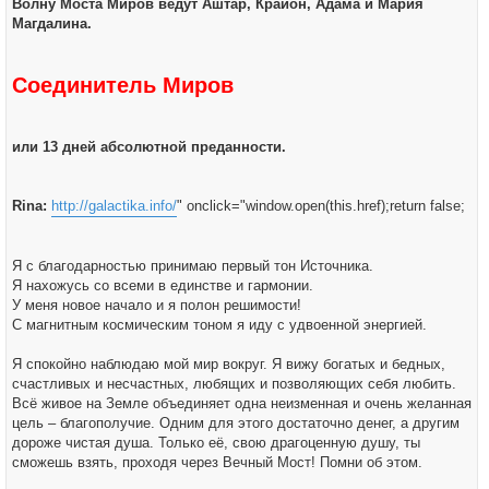
Волну Моста Миров ведут Аштар, Крайон, Адама и Мария
Магдалина.
Соединитель Миров
или 13 дней абсолютной преданности.
Rina:
http://galactika.info/
" onclick="window.open(this.href);return false;
Я с благодарностью принимаю первый тон Источника.
Я нахожусь со всеми в единстве и гармонии.
У меня новое начало и я полон решимости!
С магнитным космическим тоном я иду с удвоенной энергией.
Я спокойно наблюдаю мой мир вокруг. Я вижу богатых и бедных,
счастливых и несчастных, любящих и позволяющих себя любить.
Всё живое на Земле объединяет одна неизменная и очень желанная
цель – благополучие. Одним для этого достаточно денег, а другим
дороже чистая душа. Только её, свою драгоценную душу, ты
сможешь взять, проходя через Вечный Мост! Помни об этом.