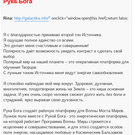
Рука Бога
Rina:
http://galactika.info/
" onclick="window.open(this.href);return false;
Я с благодарностью принимаю второй тон Источника.
Я ощущаю полное единство со всеми.
Это делает меня счастливым и совершенным!
Полярность даёт возможность увидеть контраст и сделать свой
выбор.
Полярный мир на нашей планете – это оперативная платформа для
обучения Творцов.
С лунным тоном Источника меня ведут энергии самообновления.
Я спокойно наблюдаю мой мир вокруг. Здоровая, духовная,
многолетняя, плодотворная жизнь на Земле – это наша основная
задача. И уже очень скоро человек сможет долго жить без боли и
страданий, ярко выражая свою духовность.
Рука Бога создаёт рабочую платформу для Волны Моста Миров.
Лунное поле вместе с Рукой Бога - это энергетическая платформа,
на которой работает Программа Волны. Миры стремятся к
исцелению и совершенствованию, и для этого создаётся особое
поле энергии, насыщаемое любовью и Космическим Бальзамом