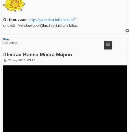
О Цолькине:
http://galactika.info/tzolkin/
"
onclick="window.open(this.href);return false;
е
р
Rina
н
Site Admin
у
т
ь
Шестая Волна Моста Миров
с
я
С
21 апр 2013, 05:10
к
о
н
о
а
б
ч
щ
а
е
л
н
у
и
е