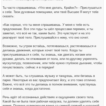
Ты часто спрашиваешь: «Что мне делать, Крайон?» - Прислушаться
к себе. Твои духовные помощники, или твоё Высшее Я могут тебе
сказать:
«Как хорошо, что ты меня спрашиваешь. У меня к тебе есть
предложение. Все эти годы ты шёл процессами перемен, и ты
заметил, что всё не так, каким было. Это чувствует и на это
реагирует твоё тело. Прислушивайся к нему, что оно хочет.
Возможно, ты утром встаёшь, потягиваешься, растягиваешься и
делаешь движения, которые хочет твоё тело. Когда ты
прислушиваешься к себе, ты знаешь, как двигать ногами или
руками, делать ли отжимания от пола, или по-другому укреплять
мускулатуру, позвоночник, или тебе нужно глубокое дыхание, чтобы
почувствовать: сейчас я в порядке!
А может быть, ты слушаешь музыку и танцуешь, или бегаешь в
парке. Некоторые из вас предпочитают йогу, и это тоже отлично.
Важно, что всё это ты делаешь в полном внимании, чувствуешь
себя и знаешь, когда достаточно.
Речь идёт об осознанных действиях и ощущениях своего тела.
Какой бы ни была твоя рабочая нагрузка, ты должен уделять себе
время. Полезна освежающая ванна со сменой горячей и холодной