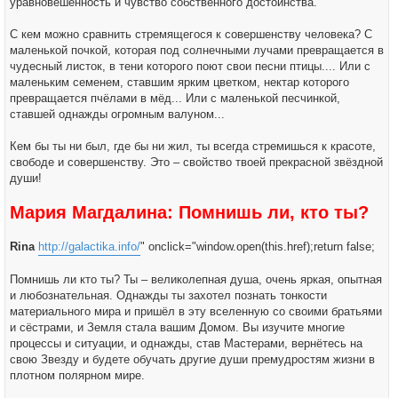
уравновешенность и чувство собственного достоинства.
С кем можно сравнить стремящегося к совершенству человека? С
маленькой почкой, которая под солнечными лучами превращается в
чудесный листок, в тени которого поют свои песни птицы.... Или с
маленьким семенем, ставшим ярким цветком, нектар которого
превращается пчёлами в мёд... Или с маленькой песчинкой,
ставшей однажды огромным валуном...
Кем бы ты ни был, где бы ни жил, ты всегда стремишься к красоте,
свободе и совершенству. Это – свойство твоей прекрасной звёздной
души!
Мария Магдалина: Помнишь ли, кто ты?
Rina
http://galactika.info/
" onclick="window.open(this.href);return false;
Помнишь ли кто ты? Ты – великолепная душа, очень яркая, опытная
и любознательная. Однажды ты захотел познать тонкости
материального мира и пришёл в эту вселенную со своими братьями
и сёстрами, и Земля стала вашим Домом. Вы изучите многие
процессы и ситуации, и однажды, став Мастерами, вернётесь на
свою Звезду и будете обучать другие души премудростям жизни в
плотном полярном мире.