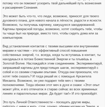
потому что он поможет ускорить твой дальнейший путь вознесения
и расширения Сознания.
Это может быть что-то, что люди, возможно, приносят для твоего
духовного плана, для нового начала в лёгкости, радости и ясности.
Возможно, ты получишь картинку, кажущуюся закодированной.
Картины прекрасной погоды, возможно, хотят сообщить тебе, чтобы
ты чаще был на природе, вместо того, чтобы сидеть дома или за
компьютером.
Вид установления контактов с твоими высшими или внутренними
мирами и частями – это эффективный способ повышения
собственных энергий, т.к. всегда, когда ты вступаешь в контакт, ты
находишься в потоке Божественной Энергии и ты плывёшь в
Золотой Волне. Наслаждайся этим соединением. Экспериментируй,
запрашивай картины для предстоящих шагов, экспериментируй с
собой и со своими старыми опытами. Откуда они произошли, что
хотят тебе сказать? И тогда решай их с помощью Архангела
Михаила. Возможно, он уже подарил тебе меч с твоими
полномочиями. Тогда обножи этот меч в духе и скажи: «Этот опыт
может уйти, и его отпечаток я стираю сейчас во всех временных
линиях и параллельных мирах. Да будет так!» И это произойдёт.
Это путь Личной Ответственности – посещать другие миры,
работать с ними и жить, стоя, однако, обеими ногами на Земле, и