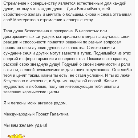
Стремление к совершенству является естественным для каждой
души, потому что каждая душа – Дитя Богини/Бога, и ей
свойственно желать и мечтать о большем, снова и снова оттачивая
своё Мастерство в стремлении к совершенству.
Твоя душа Божественна и прекрасна. В непростых или
дисгармоничных ситуациях материального мира ты изучаешь свои
реакции и способности принятия решений по разным вопросам,
проявляя свои лучшие душевные качества. Самокопание и
суждение себя и других могут завести в тупик. Поднимайся из этих
энергий в сферы гармонии и совершенства. Покажи свою красоту,
раскрой свою звёздную душу! Подумай о своей значимости и роли
в жизни, о своей незаменимости для твоих окружающих. Они любят
тебя и ценят таким, каким ты есть, не ставя условий. И ты их люби
безусловно и искренне, и будь им надёжной опорой. Живи с
мудростью и любовью, получая интересующие тебя опыты и
завершая кармические циклы.
Я и легионы моих ангелов рядом.
Международный Проект Галактика
Мы вам желаем удачи!