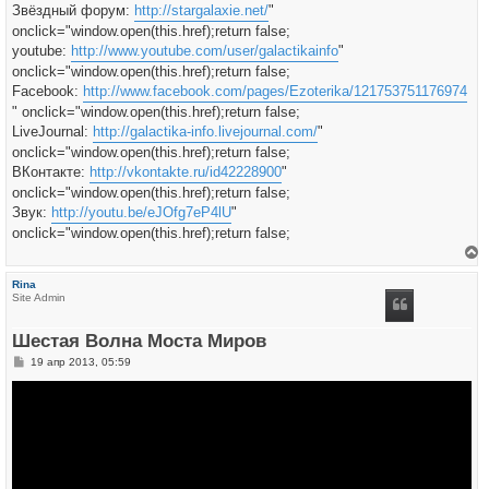
Звёздный форум:
http://stargalaxie.net/
"
onclick="window.open(this.href);return false;
youtube:
http://www.youtube.com/user/galactikainfo
"
onclick="window.open(this.href);return false;
Facebook:
http://www.facebook.com/pages/Ezoterika/121753751176974
" onclick="window.open(this.href);return false;
LiveJournal:
http://galactika-info.livejournal.com/
"
onclick="window.open(this.href);return false;
ВКонтакте:
http://vkontakte.ru/id42228900
"
onclick="window.open(this.href);return false;
Звук:
http://youtu.be/eJOfg7eP4lU
"
onclick="window.open(this.href);return false;
е
р
Rina
н
Site Admin
у
т
ь
Шестая Волна Моста Миров
с
я
С
19 апр 2013, 05:59
к
о
н
о
а
б
ч
щ
а
е
л
н
у
и
е