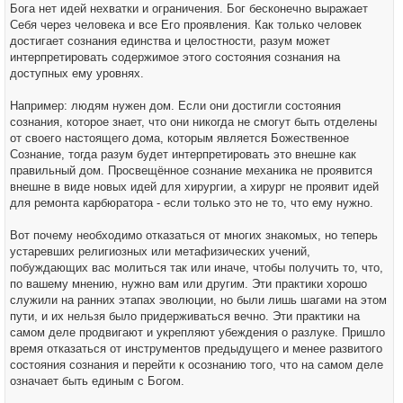
Бога нет идей нехватки и ограничения. Бог бесконечно выражает
Себя через человека и все Его проявления. Как только человек
достигает сознания единства и целостности, разум может
интерпретировать содержимое этого состояния сознания на
доступных ему уровнях.
Например: людям нужен дом. Если они достигли состояния
сознания, которое знает, что они никогда не смогут быть отделены
от своего настоящего дома, которым является Божественное
Сознание, тогда разум будет интерпретировать это внешне как
правильный дом. Просвещённое сознание механика не проявится
внешне в виде новых идей для хирургии, а хирург не проявит идей
для ремонта карбюратора - если только это не то, что ему нужно.
Вот почему необходимо отказаться от многих знакомых, но теперь
устаревших религиозных или метафизических учений,
побуждающих вас молиться так или иначе, чтобы получить то, что,
по вашему мнению, нужно вам или другим. Эти практики хорошо
служили на ранних этапах эволюции, но были лишь шагами на этом
пути, и их нельзя было придерживаться вечно. Эти практики на
самом деле продвигают и укрепляют убеждения о разлуке. Пришло
время отказаться от инструментов предыдущего и менее развитого
состояния сознания и перейти к осознанию того, что на самом деле
означает быть единым с Богом.