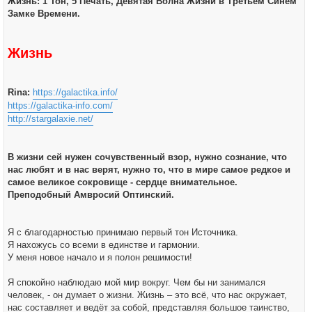
Жизнь: 1 Тон, 5 Печать, Девятая Волна Жизни в Третьем Синем
щ
е
Замке Времени.
н
и
е
Жизнь
Rina:
https://galactika.info/
https://galactika-info.com/
http://stargalaxie.net/
В жизни сей нужен сочувственный взор, нужно сознание, что
нас любят и в нас верят, нужно то, что в мире самое редкое и
самое великое сокровище - сердце внимательное.
Преподобный Амвросий Оптинский.
Я с благодарностью принимаю первый тон Источника.
Я нахожусь со всеми в единстве и гармонии.
У меня новое начало и я полон решимости!
Я спокойно наблюдаю мой мир вокруг. Чем бы ни занимался
человек, - он думает о жизни. Жизнь – это всё, что нас окружает,
нас составляет и ведёт за собой, представляя большое таинство,