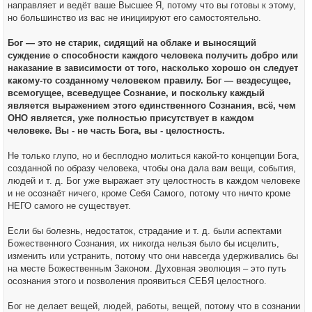
направляет и ведёт ваше Высшее Я, потому что вы готовы к этому,
но большинство из вас не инициируют его самостоятельно.
Бог — это не старик, сидящий на облаке и выносящий
суждение о способности каждого человека получить добро или
наказание в зависимости от того, насколько хорошо он следует
какому-то созданному человеком правилу. Бог — вездесущее,
всемогущее, всеведущее Сознание, и поскольку каждый
является выражением этого единственного Сознания, всё, чем
ОНО является, уже полностью присутствует в каждом
человеке. Вы - не часть Бога, вы - целостность.
Не только глупо, но и бесплодно молиться какой-то концепции Бога,
созданной по образу человека, чтобы она дала вам вещи, события,
людей и т. д. Бог уже выражает эту целостность в каждом человеке
и не осознаёт ничего, кроме Себя Самого, потому что ничто кроме
НЕГО самого не существует.
Если бы болезнь, недостаток, страдание и т. д. были аспектами
Божественного Сознания, их никогда нельзя было бы исцелить,
изменить или устранить, потому что они навсегда удерживались бы
на месте Божественным Законом. Духовная эволюция – это путь
осознания этого и позволения проявиться СЕБЯ целостного.
Бог не делает вещей, людей, работы, вещей, потому что в сознании