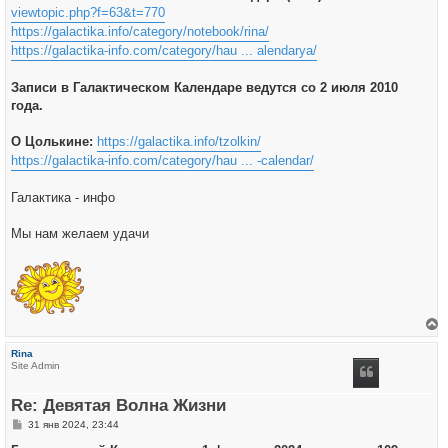
viewtopic.php?f=63&t=770
https://galactika.info/category/notebook/rina/
https://galactika-info.com/category/hau ... alendarya/
Записи в Галактическом Календаре ведутся со 2 июля 2010
года.
О Цолькине:
https://galactika.info/tzolkin/
https://galactika-info.com/category/hau ... -calendar/
Галактика - инфо
Мы нам желаем удачи
е
р
Rina
н
Site Admin
у
т
ь
Re: Девятая Волна Жизни
с
я
С
31 янв 2024, 23:44
к
о
н
о