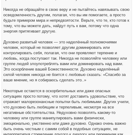
Никогда не обращайте в свою веру и не пытайтесь навязывать свою
осведомленность другим, полагая, что вы им помогаете, а просто
будьте примером мира и непредвзятости. Верьте, что те, кто готов к
тому, что вы можете дать, найдут путь к вам, потому что одна
энергия притягивает другую.
Духовно развитый человек — это наделённый полномочиями
человек, который не позволяет другим доминировать или
контролировать себя, полагая, что они проявляют терпение и
любовь, когда поступают так. Никогда не позволяйте человеку или
группе людей злоупотреблять вами или доминировать над вами.
Это оскорбление вашей Божественности. Духовно наделённый
силой человек никогда не боится с любовью сказать: «Спасибо за
ваше мнение, но я собираюсь сделать это..»
Некоторые остаются в оскорбительных или даже опасных
ситуациях просто потому, что хотят доставить удовольствие, что
отражает малорезонансные попытки быть любимыми. Других учили,
что духовно быть любящим и терпеливым, несмотря на все
негативные обстоятельства. Недуховно позволять какому-то
человеку или группе манипулировать вами физически,
эмоционально, умственно или даже духовно. Однако очень важно
быть очень честным с самим собой в подобных ситуациях, не
интерпретируя стремление другого к диалогу или переменам как