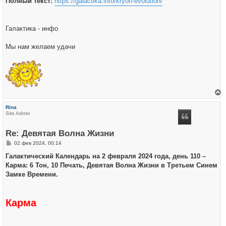
Полный текст:
https://galactika.info/kryon-evolution/
Галактика - инфо
Мы нам желаем удачи
е
р
Rina
н
Site Admin
у
т
ь
Re: Девятая Волна Жизни
с
я
С
02 фев 2024, 00:14
к
о
н
о
Галактический Календарь на 2 февраля 2024 года, день 110 –
а
б
ч
Карма: 6 Тон, 10 Печать, Девятая Волна Жизни в Третьем Синем
щ
а
е
Замке Времени.
л
н
у
и
е
Карма