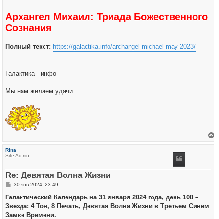
Архангел Михаил: Триада Божественного
Сознания
Полный текст:
https://galactika.info/archangel-michael-may-2023/
Галактика - инфо
Мы нам желаем удачи
е
р
Rina
н
Site Admin
у
т
ь
Re: Девятая Волна Жизни
с
я
С
30 янв 2024, 23:49
к
о
н
о
Галактический Календарь на 31 января 2024 года, день 108 –
а
б
ч
Звезда: 4 Тон, 8 Печать, Девятая Волна Жизни в Третьем Синем
щ
а
е
Замке Времени.
л