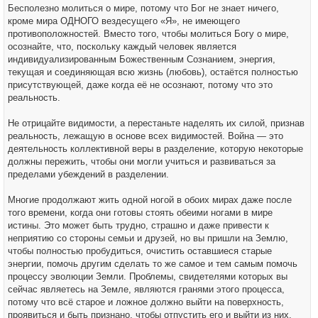
Бесполезно молиться о мире, потому что Бог не знает ничего,
кроме мира ОДНОГО вездесущего «Я», не имеющего
противоположностей. Вместо того, чтобы молиться Богу о мире,
осознайте, что, поскольку каждый человек является
индивидуализированным Божественным Сознанием, энергия,
текущая и соединяющая всю жизнь (любовь), остаётся полностью
присутствующей, даже когда её не осознают, потому что это
реальность.
Не отрицайте видимости, а перестаньте наделять их силой, признав
реальность, лежащую в основе всех видимостей. Война — это
деятельность коллективной веры в разделение, которую некоторые
должны пережить, чтобы они могли учиться и развиваться за
пределами убеждений в разделении.
Многие продолжают жить одной ногой в обоих мирах даже после
того времени, когда они готовы стоять обеими ногами в мире
истины. Это может быть трудно, страшно и даже привести к
неприятию со стороны семьи и друзей, но вы пришли на Землю,
чтобы полностью пробудиться, очистить оставшиеся старые
энергии, помочь другим сделать то же самое и тем самым помочь
процессу эволюции Земли. Проблемы, свидетелями которых вы
сейчас являетесь на Земле, являются гранями этого процесса,
потому что всё старое и ложное должно выйти на поверхность,
проявиться и быть признано, чтобы отпустить его и выйти из них.