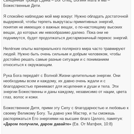
Священная Троица Едина – Бог Отец, Богиня Мать и мы –
Божественные Дети.
Я спокойно наблюдаю мой мир вокруг. Нужно обладать достаточной
выдержкой, чтобы терпеть выкрутасы примитивных энергий,
понятия не имеющих о важных вещах, о по-настоящему высоких
вещах, до которых им невообразимо далеко. Пока они не
поднимутся, будет продолжаться дисгармоничный перекос энергий.
Нелёгкие опыты материального полярного мира часто травмируют
людей. Нужно быть очень сильным и добрым человеком, чтобы
достойно решать самые разные ситуации и с пониманием
относиться к окружающим.
Рука Бога передаёт с Волной Жизни целительные энергии. Они
необходимы всем и каждому, их давно очень ждали и с
благодарностью принимают для исцеления и души и тела. Эти
энергии Божественны и даны каждому, независимо от нации, цвета
глаз, волос и кожи.
Божественное Дитя, прими эту Силу с благодарностью и любовью к
своему Великому Богу. Ты давно уже Мастер, и ты сможешь
распоряжаться Его энергиями на высшее благо Целого, памятуя:
«Даром получили, даром давайте»
(Ев. От Матфея, 10:8)