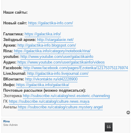
Наши сайты:
Новый сайт:
https://galactika-info.com/
Галактика:
https://galactika.info/
Звёздный архив:
http://stargalaxie.net/
Архив:
http://galactika-info.blogspot.com/
Rina:
https://galactika.info/category/notebook/rina/
youtube:
http://www.youtube.com/user/galactikainfo
Аудио:
https://www.youtube.com/user/galactikainfo/videos
Facebook:
http://www.facebook.com/pages/Ezoterika/121753751176974
LiveJournal:
http://galactika-info.livejournal.com/
ВКонтакте:
http://vkontakte.ru/id42228900
Инфо:
https://galactika.info/galactika/
Почтовые рассылки (можно подписаться):
Эзотерика
http://subscribe.ru/catalog/rest.esoteric.channeling
ГК
https://subscribe.ru/catalog/culture.news.maya
Ангелы
https://subscribe.ru/catalog/culture.mystery.angel
е
р
Rina
н
Site Admin
у
т