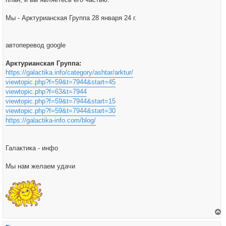
Мы - Арктурианская Группа 28 января 24 г.
автоперевод google
Арктурианская Группа:
https://galactika.info/category/ashtar/arktur/
viewtopic.php?f=59&t=7944&start=45
viewtopic.php?f=63&t=7944
viewtopic.php?f=59&t=7944&start=15
viewtopic.php?f=59&t=7944&start=30
https://galactika-info.com/blog/
Галактика - инфо
Мы нам желаем удачи
е
р