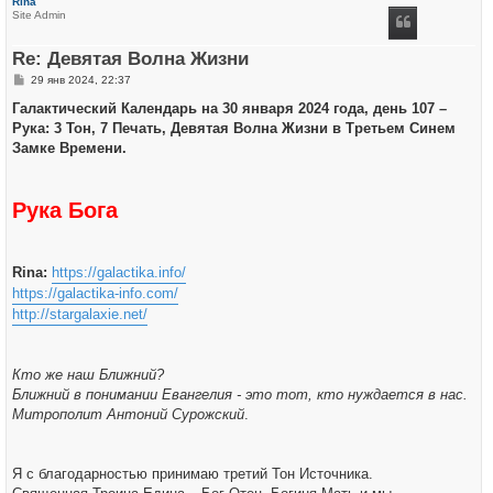
Rina
н
Site Admin
у
т
ь
Re: Девятая Волна Жизни
с
я
С
29 янв 2024, 22:37
к
о
н
о
Галактический Календарь на 30 января 2024 года, день 107 –
а
б
ч
Рука: 3 Тон, 7 Печать, Девятая Волна Жизни в Третьем Синем
щ
а
е
Замке Времени.
л
н
у
и
е
Рука Бога
Rina:
https://galactika.info/
https://galactika-info.com/
http://stargalaxie.net/
Кто же наш Ближний?
Ближний в понимании Евангелия - это тот, кто нуждается в нас.
Митрополит Антоний Сурожский
.
Я с благодарностью принимаю третий Тон Источника.