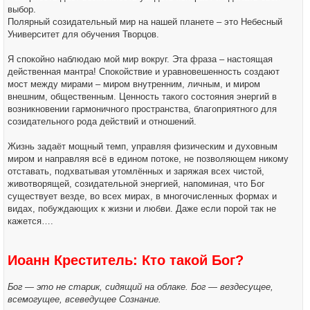
выбор.
Полярный созидательный мир на нашей планете – это Небесный
Университет для обучения Творцов.
Я спокойно наблюдаю мой мир вокруг. Эта фраза – настоящая
действенная мантра! Спокойствие и уравновешенность создают
мост между мирами – миром внутренним, личным, и миром
внешним, общественным. Ценность такого состояния энергий в
возникновении гармоничного пространства, благоприятного для
созидательного рода действий и отношений.
Жизнь задаёт мощный темп, управляя физическим и духовным
миром и направляя всё в едином потоке, не позволяющем никому
отставать, подхватывая утомлённых и заряжая всех чистой,
животворящей, созидательной энергией, напоминая, что Бог
существует везде, во всех мирах, в многочисленных формах и
видах, побуждающих к жизни и любви. Даже если порой так не
кажется….
Иоанн Креститель: Кто такой Бог?
Бог — это не старик, сидящий на облаке. Бог — вездесущее,
всемогущее, всеведущее Сознание.