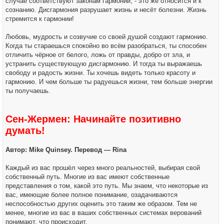
случае соответствуют законам гармонии, - это же относится и к
сознанию. Дисгармония разрушает жизнь и несёт болезни. Жизнь
стремится к гармонии!
Любовь, мудрость и созвучие со своей душой создают гармонию.
Когда ты стараешься спокойно во всём разобраться, ты способен
отличить чёрное от белого, ложь от правды, добро от зла, и
устранить существующую дисгармонию. И тогда ты выражаешь
свободу и радость жизни. Ты хочешь видеть только красоту и
гармонию. И чем больше ты радуешься жизни, тем больше энергии
ты получаешь.
Сен-Жермен: Начинайте позитивно
думать!
Автор: Mike Quinsey. Перевод — Rina
Каждый из вас прошёл через много реальностей, выбирая свой
собственный путь. Многие из вас имеют собственные
представления о том, какой это путь. Мы знаем, что некоторые из
вас, имеющие более полное понимание, озадачиваются
неспособностью других оценить это таким же образом. Тем не
менее, многие из вас в ваших собственных системах верований
понимают, что происходит.