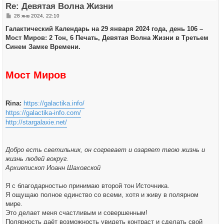
ь
Re: Девятая Волна Жизни
с
я
С
28 янв 2024, 22:10
к
о
н
о
Галактический Календарь на 29 января 2024 года, день 106 –
а
б
ч
Мост Миров: 2 Тон, 6 Печать, Девятая Волна Жизни в Третьем
щ
а
е
Синем Замке Времени.
л
н
у
и
е
Мост Миров
Rina:
https://galactika.info/
https://galactika-info.com/
http://stargalaxie.net/
Добро есть светильник, он согревает и озаряет твою жизнь и
жизнь людей вокруг.
Архиепископ Иоанн Шаховской
Я с благодарностью принимаю второй тон Источника.
Я ощущаю полное единство со всеми, хотя и живу в полярном
мире.
Это делает меня счастливым и совершенным!
Полярность даёт возможность увидеть контраст и сделать свой