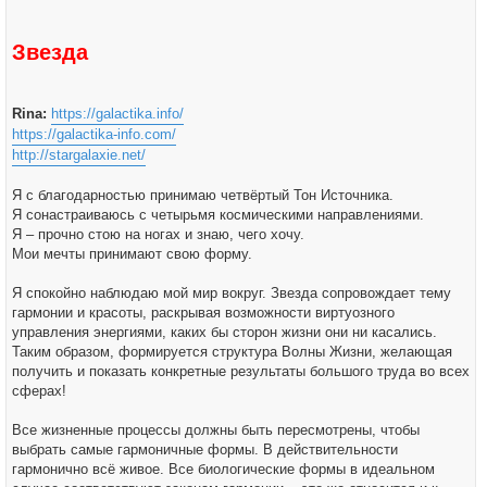
н
у
и
е
Звезда
Rina:
https://galactika.info/
https://galactika-info.com/
http://stargalaxie.net/
Я с благодарностью принимаю четвёртый Тон Источника.
Я сонастраиваюсь с четырьмя космическими направлениями.
Я – прочно стою на ногах и знаю, чего хочу.
Мои мечты принимают свою форму.
Я спокойно наблюдаю мой мир вокруг. Звезда сопровождает тему
гармонии и красоты, раскрывая возможности виртуозного
управления энергиями, каких бы сторон жизни они ни касались.
Таким образом, формируется структура Волны Жизни, желающая
получить и показать конкретные результаты большого труда во всех
сферах!
Все жизненные процессы должны быть пересмотрены, чтобы
выбрать самые гармоничные формы. В действительности
гармонично всё живое. Все биологические формы в идеальном