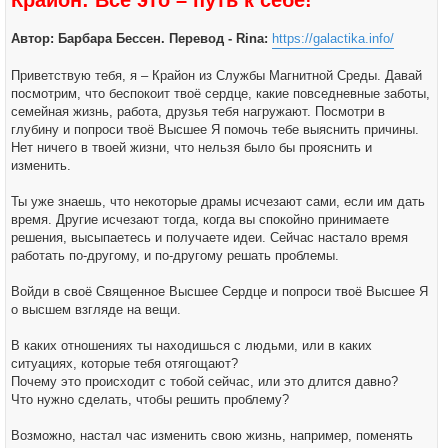
Крайон: Всё это – путь к себе!
Автор: Барбара Бессен. Перевод - Rina:
https://galactika.info/
Приветствую тебя, я – Крайон из Службы Магнитной Среды. Давай
посмотрим, что беспокоит твоё сердце, какие повседневные заботы,
семейная жизнь, работа, друзья тебя нагружают. Посмотри в
глубину и попроси твоё Высшее Я помочь тебе выяснить причины.
Нет ничего в твоей жизни, что нельзя было бы прояснить и
изменить.
Ты уже знаешь, что некоторые драмы исчезают сами, если им дать
время. Другие исчезают тогда, когда вы спокойно принимаете
решения, высыпаетесь и получаете идеи. Сейчас настало время
работать по-другому, и по-другому решать проблемы.
Войди в своё Священное Высшее Сердце и попроси твоё Высшее Я
о высшем взгляде на вещи.
В каких отношениях ты находишься с людьми, или в каких
ситуациях, которые тебя отягощают?
Почему это происходит с тобой сейчас, или это длится давно?
Что нужно сделать, чтобы решить проблему?
Возможно, настал час изменить свою жизнь, например, поменять