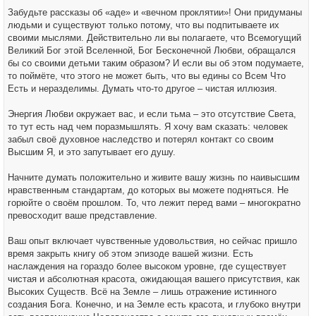
Забудьте рассказы об «аде» и «вечном проклятии»! Они придуманы
людьми и существуют только потому, что вы подпитываете их
своими мыслями. Действительно ли вы полагаете, что Всемогущий
Великий Бог этой Вселенной, Бог Бесконечной Любви, обращался
бы со своими детьми таким образом? И если вы об этом подумаете,
то поймёте, что этого не может быть, что вы едины со Всем Что
Есть и неразделимы. Думать что-то другое – чистая иллюзия.
Энергия Любви окружает вас, и если тьма – это отсутствие Света,
то тут есть над чем поразмышлять. Я хочу вам сказать: человек
забыл своё духовное наследство и потерял контакт со своим
Высшим Я, и это запутывает его душу.
Начните думать положительно и живите вашу жизнь по наивысшим
нравственным стандартам, до которых вы можете подняться. Не
горюйте о своём прошлом. То, что лежит перед вами – многократно
превосходит ваше представление.
Ваш опыт включает чувственные удовольствия, но сейчас пришло
время закрыть книгу об этом эпизоде вашей жизни. Есть
наслаждения на гораздо более высоком уровне, где существует
чистая и абсолютная красота, ожидающая вашего присутствия, как
Высоких Существ. Всё на Земле – лишь отражение истинного
создания Бога. Конечно, и на Земле есть красота, и глубоко внутри