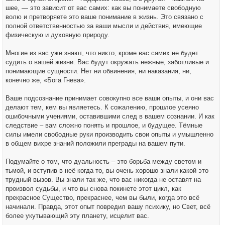
шее, — это зависит от вас самих: как вы понимаете свободную
волю и претворяете это ваше понимание в жизнь. Это связано с
полной ответственностью за ваши мысли и действия, имеющие
физическую и духовную природу.
Многие из вас уже знают, что никто, кроме вас самих не будет
судить о вашей жизни. Вас будут окружать нежные, заботливые и
понимающие сущности. Нет ни обвинения, ни наказания, ни,
конечно же, «Бога Гнева».
Ваше подсознание принимает совокупно все ваши опыты, и они вас
делают тем, кем вы являетесь. К сожалению, прошлое усеяно
ошибочными учениями, оставившими след в вашем сознании. И как
следствие – вам сложно понять и прошлое, и будущее. Тёмные
силы имели свободные руки производить свои опыты и умышленно
в общем вихре знаний положили преграды на вашем пути.
Подумайте о том, что дуальность – это борьба между светом и
тьмой, и вступив в неё когда-то, вы очень хорошо знали какой это
трудный вызов. Вы знали так же, что вас никогда не оставят на
произвол судьбы, и что вы снова покинете этот цикл, как
прекрасное Существо, прекраснее, чем вы были, когда это всё
начинали. Правда, этот опыт повредил вашу психику, но Свет, всё
более укутывающий эту планету, исцелит вас.