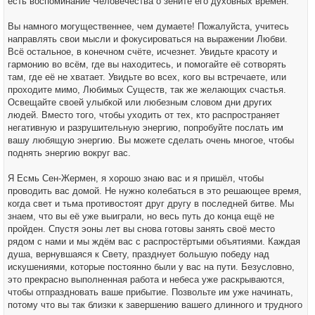
есть воспоминание Человечества о зените его духовных времён.
Вы намного могущественнее, чем думаете! Пожалуйста, учитесь
направлять свои мысли и фокусироваться на выражении Любви.
Всё остальное, в конечном счёте, исчезнет. Увидьте красоту и
гармонию во всём, где вы находитесь, и помогайте её сотворять
там, где её не хватает. Увидьте во всех, кого вы встречаете, или
проходите мимо, Любимых Существ, так же желающих счастья.
Освещайте своей улыбкой или любезным словом дни других
людей. Вместо того, чтобы уходить от тех, кто распространяет
негативную и разрушительную энергию, попробуйте послать им
вашу любящую энергию. Вы можете сделать очень многое, чтобы
поднять энергию вокруг вас.
Я Есмь Сен-Жермен, я хорошо знаю вас и я пришёл, чтобы
проводить вас домой. Не нужно колебаться в это решающее время,
когда свет и тьма противостоят друг другу в последней битве. Мы
знаем, что вы её уже выиграли, но весь путь до конца ещё не
пройден. Спустя эоны лет вы снова готовы занять своё место
рядом с нами и мы ждём вас с распростёртыми объятиями. Каждая
душа, вернувшаяся к Свету, празднует большую победу над
искушениями, которые постоянно были у вас на пути. Безусловно,
это прекрасно выполненная работа и небеса уже раскрываются,
чтобы отпраздновать ваше прибытие. Позвольте им уже начинать,
потому что вы так близки к завершению вашего длинного и трудного