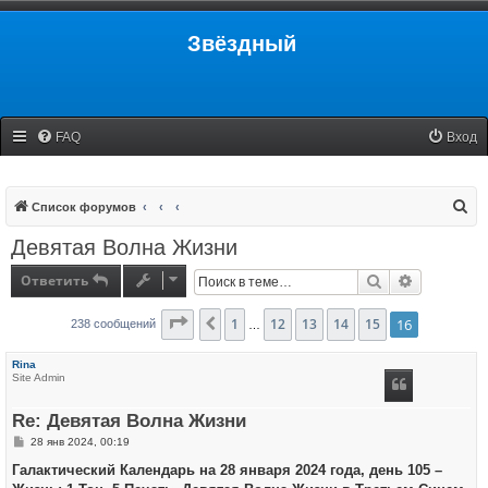
Звёздный
FAQ
Вход
П
Список форумов
о
Девятая Волна Жизни
и
Ответить
Поиск
Расширенн
с
к
Страница
1
16
12
из
16
13
14
15
16
Пред.
238 сообщений
…
Rina
Site Admin
Re: Девятая Волна Жизни
С
28 янв 2024, 00:19
о
о
Галактический Календарь на 28 января 2024 года, день 105 –
б