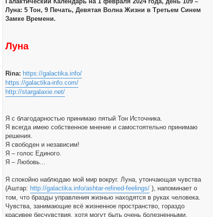
Галактический Календарь на 1 февраля 2024 года, день 109 –
а
б
ч
Луна: 5 Тон, 9 Печать, Девятая Волна Жизни в Третьем Синем
щ
а
е
Замке Времени.
л
н
у
и
е
Луна
Rina:
https://galactika.info/
https://galactika-info.com/
http://stargalaxie.net/
Я с благодарностью принимаю пятый Тон Источника.
Я всегда имею собственное мнение и самостоятельно принимаю
решения.
Я свободен и независим!
Я – голос Единого.
Я – Любовь...
Я спокойно наблюдаю мой мир вокруг. Луна, утончающая чувства
(Аштар:
http://galactika.info/ashtar-refined-feelings/
), напоминает о
том, что бразды управления жизнью находятся в руках человека.
Чувства, занимающие всё жизненное пространство, гораздо
красивее бесчувствия, хотя могут быть очень болезненными,