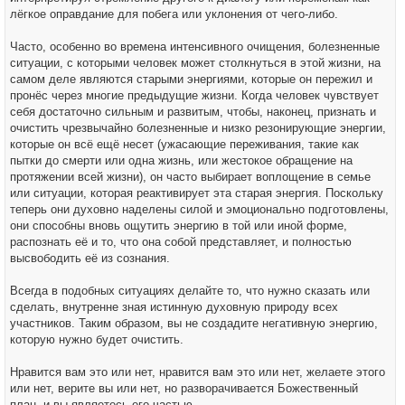
лёгкое оправдание для побега или уклонения от чего-либо.
Часто, особенно во времена интенсивного очищения, болезненные
ситуации, с которыми человек может столкнуться в этой жизни, на
самом деле являются старыми энергиями, которые он пережил и
пронёс через многие предыдущие жизни. Когда человек чувствует
себя достаточно сильным и развитым, чтобы, наконец, признать и
очистить чрезвычайно болезненные и низко резонирующие энергии,
которые он всё ещё несет (ужасающие переживания, такие как
пытки до смерти или одна жизнь, или жестокое обращение на
протяжении всей жизни), он часто выбирает воплощение в семье
или ситуации, которая реактивирует эта старая энергия. Поскольку
теперь они духовно наделены силой и эмоционально подготовлены,
они способны вновь ощутить энергию в той или иной форме,
распознать её и то, что она собой представляет, и полностью
высвободить её из сознания.
Всегда в подобных ситуациях делайте то, что нужно сказать или
сделать, внутренне зная истинную духовную природу всех
участников. Таким образом, вы не создадите негативную энергию,
которую нужно будет очистить.
Нравится вам это или нет, нравится вам это или нет, желаете этого
или нет, верите вы или нет, но разворачивается Божественный
план, и вы являетесь его частью.