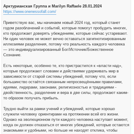
Арктурианская Группа и Marilyn Raffaele 28.01.2024
https://www.onenessofall.com/
Приветствую вас, мы начинаем новый 2024 год, который станет
годом разоблачений и событий, которые помогут пробудить многих,
кто продолжает доверять убеждениям, которые сейчас устаревают.
Ни один человек не может вечно оставаться загипнотизированным
иллюзиями разделения, потому что реальность каждого человека
— это индивидуализированный Бог/Источник/Божественное
Сознание.
Есть некоторые, особенно те, кто пристрастился к «власти над»,
которые продолжают словами и действиями удерживать мир в
зависимости от старой системы убеждений, потому что, если
большинство остаётся связанным непросвещёнными правилами,
идеями, лидерами, законами, религиозностью и традициями -
двойственность, разделение и вера в две силы, продолжают каким-
то образом получать прибыль.
Трудно выйти за рамки учений и убеждений, которые хорошо
служили человеку ориентирами на протяжении всей его жизни.
Однако на эволюционном пути каждого человека наступает момент,
когда он должен отказаться от многих убеждений, которые остаются
знакомыми и удобными, но больше не находят отклика, чтобы