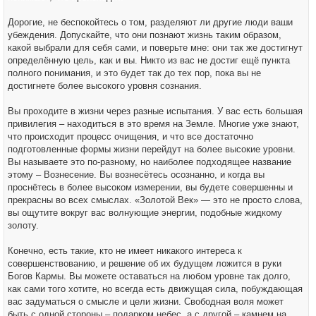
Дорогие, не беспокойтесь о том, разделяют ли другие люди ваши
убеждения. Допускайте, что они познают жизнь таким образом,
какой выбрали для себя сами, и поверьте мне: они так же достигнут
определённую цель, как и вы. Никто из вас не достиг ещё пункта
полного понимания, и это будет так до тех пор, пока вы не
достигнете более высокого уровня сознания.
Вы проходите в жизни через разные испытания. У вас есть большая
привилегия – находиться в это время на Земле. Многие уже знают,
что происходит процесс очищения, и что все достаточно
подготовленные формы жизни перейдут на более высокие уровни.
Вы называете это по-разному, но наиболее подходящее название
этому – Вознесение. Вы вознесётесь осознанно, и когда вы
проснётесь в более высоком измерении, вы будете совершенны и
прекрасны во всех смыслах. «Золотой Век» — это не просто слова,
вы ощутите вокруг вас волнующие энергии, подобные жидкому
золоту.
Конечно, есть такие, кто не имеет никакого интереса к
совершенствованию, и решение об их будущем ложится в руки
Богов Кармы. Вы можете оставаться на любом уровне так долго,
как сами того хотите, но всегда есть движущая сила, побуждающая
вас задуматься о смысле и цели жизни. Свободная воля может
быть с одной стороны – подарком небес, а с другой – камнем на