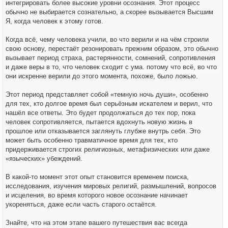
интегрировать более высокие уровни осознания. Этот процесс
обычно не выбирается сознательно, а скорее вызывается Высшим
Я, когда человек к этому готов.
Когда всё, чему человека учили, во что верили и на чём строили
свою основу, перестаёт резонировать прежним образом, это обычно
вызывает период страха, растерянности, сомнений, сопротивления
и даже веры в то, что человек сходит с ума. потому что всё, во что
они искренне верили до этого момента, похоже, было ложью.
Этот период представляет собой «темную ночь души», особенно
для тех, кто долгое время был серьёзным искателем и верил, что
нашёл все ответы. Это будет продолжаться до тех пор, пока
человек сопротивляется, пытается вдохнуть новую жизнь в
прошлое или отказывается заглянуть глубже внутрь себя. Это
может быть особенно травматичное время для тех, кто
придерживается строгих религиозных, метафизических или даже
«языческих» убеждений.
В какой-то момент этот опыт становится временем поиска,
исследования, изучения мировых религий, размышлений, вопросов
и исцеления, во время которого новое осознание начинает
укореняться, даже если часть старого остаётся.
Знайте, что на этом этапе вашего путешествия вас всегда