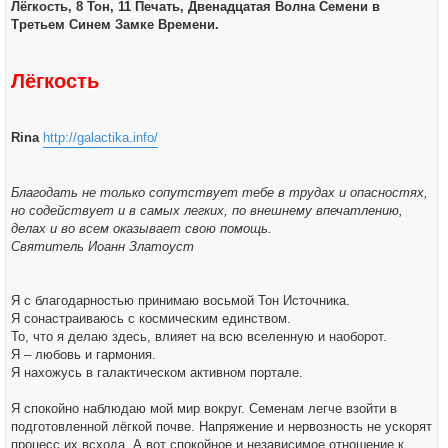
ч
Лёгкость, 8 Тон, 11 Печать, Двенадцатая Волна Семени в
щ
а
е
Третьем Синем Замке Времени.
л
н
у
и
е
Лёгкость
Rina
http://galactika.info/
Благодать не только сопутствует тебе в трудах и опасностях,
но содействует и в самых легких, по внешнему впечатлению,
делах и во всем оказывает свою помощь.
Святитель Иоанн Златоуст
Я с благодарностью принимаю восьмой Тон Источника.
Я сонастраиваюсь с космическим единством.
То, что я делаю здесь, влияет на всю вселенную и наоборот.
Я – любовь и гармония.
Я нахожусь в галактическом активном портале.
Я спокойно наблюдаю мой мир вокруг. Семенам легче взойти в
подготовленной лёгкой почве. Напряжение и нервозность не ускорят
процесс их всхода. А вот спокойное и независимое отношение к