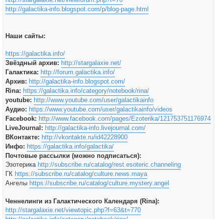
http://galactika-info.blogspot.com/p/blog-page.html
Наши сайты:
https://galactika.info/
Звёздный архив:
http://stargalaxie.net/
Галактика:
http://forum.galactika.info/
Архив:
http://galactika-info.blogspot.com/
Rina:
https://galactika.info/category/notebook/rina/
youtube:
http://www.youtube.com/user/galactikainfo
Аудио:
https://www.youtube.com/user/galactikainfo/videos
Facebook:
http://www.facebook.com/pages/Ezoterika/121753751176974
LiveJournal:
http://galactika-info.livejournal.com/
ВКонтакте:
http://vkontakte.ru/id42228900
Инфо:
https://galactika.info/galactika/
Почтовые рассылки (можно подписаться):
Эзотерика
http://subscribe.ru/catalog/rest.esoteric.channeling
ГК
https://subscribe.ru/catalog/culture.news.maya
Ангелы
https://subscribe.ru/catalog/culture.mystery.angel
Ченнелинги из Галактического Календаря (Rina):
http://stargalaxie.net/viewtopic.php?f=63&t=770