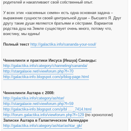
родителей и накапливают свой собственный опыт.
У всех этих «засеянных семян» есть одна основная задача –
выражение сущности своей центральной души – Высшего Я. Друг
другу такие души являются братьями и сёстрами. Вариантов
родства душ на Земле существует очень много, потому что,
воистину, мы едины!
Полный текст
http://galactika.info/sananda-your-soul/
Ченнелинги и практики Иисуса (Иешуа) Сананды:
http://galactika.info/category/channeling/sananda/
http://stargalaxie.net/viewforum.php?f=70
http://galactika-info.blogspot.com/p/blog-page.html
Ченнелинги Аштара с 2008:
http://galactika.info/category/ashtar/
http://stargalaxie.net/viewforum.php?f=59
http://galactika-info.blogspot.com/p/bl ... _7414.html
http://forum.galactika.info/viewforum.php?f=129
(по хронологии)
Записки Аштара в Галактическом Календаре
http://galactika.info/category/ashtar/ashtar_gk/