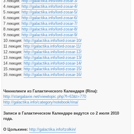
3 лекция:
http://galactika.info/lord-zosar-3/
4 лекция:
http://galactika.info/lord-zosar-4/
5 лекция:
http://galactika.info/lord-zosar-5/
6 лекция:
http://galactika.info/lord-zosar-6/
7 лекция:
http://galactika.info/lord-zosar-7/
8 лекция:
http://galactika.info/lord-zosar-8/
9 лекция:
http://galactika.info/lord-zosar-9/
10 лекция:
http://galactika.info/lord-zosar-10/
11 лекция:
http://galactika.info/lord-zosar-11/
12 лекция:
http://galactika.info/lord-zosar-12/
13 лекция:
http://galactika.info/lord-zosar-13/
14 лекция:
http://galactika.info/lord-zosar-14/
15 лекция:
http://galactika.info/lord-zosar-15/
16 лекция:
http://galactika.info/lord-zosar-16/
Ченнелинги из Галактического Календаря (Rina):
http://stargalaxie.net/viewtopic.php?f=63&t=770
http://galactika.info/category/notebook/rina/
Записи в Галактическом Календаре ведутся со 2 июля 2010
года.
О Цолькине:
http://galactika.info/tzolkin/