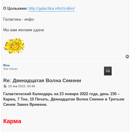
О Цолькине:
http://galactika.info/tzolkin/
Галактика - инфо
Мы вам желаем удачи
е
р
Rina
н
Site Admin
у
т
ь
Re: Двенадцатая Волна Семени
с
я
С
23 янв 2022, 00:49
к
о
н
о
Галактический Календарь на 23 января 2022 года, день 150 –
а
б
ч
Карма, 7 Тон, 10 Печать, Двенадцатая Волна Семени в Третьем
щ
а
е
Синем Замке Времени.
л
н
у
и
е
Карма