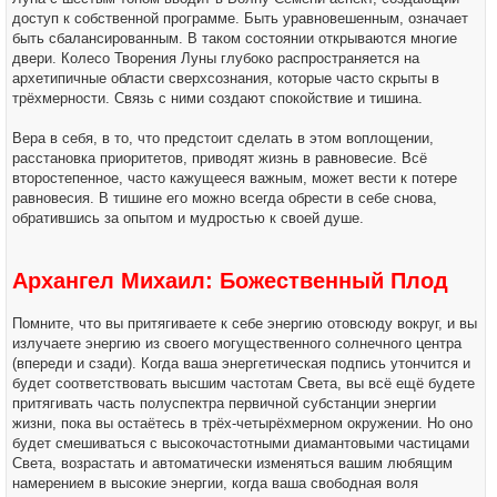
доступ к собственной программе. Быть уравновешенным, означает
быть сбалансированным. В таком состоянии открываются многие
двери. Колесо Творения Луны глубоко распространяется на
архетипичные области сверхсознания, которые часто скрыты в
трёхмерности. Связь с ними создают спокойствие и тишина.
Вера в себя, в то, что предстоит сделать в этом воплощении,
расстановка приоритетов, приводят жизнь в равновесие. Всё
второстепенное, часто кажущееся важным, может вести к потере
равновесия. В тишине его можно всегда обрести в себе снова,
обратившись за опытом и мудростью к своей душе.
Архангел Михаил: Божественный Плод
Помните, что вы притягиваете к себе энергию отовсюду вокруг, и вы
излучаете энергию из своего могущественного солнечного центра
(впереди и сзади). Когда ваша энергетическая подпись утончится и
будет соответствовать высшим частотам Света, вы всё ещё будете
притягивать часть полуспектра первичной субстанции энергии
жизни, пока вы остаётесь в трёх-четырёхмерном окружении. Но оно
будет смешиваться с высокочастотными диамантовыми частицами
Света, возрастать и автоматически изменяться вашим любящим
намерением в высокие энергии, когда ваша свободная воля