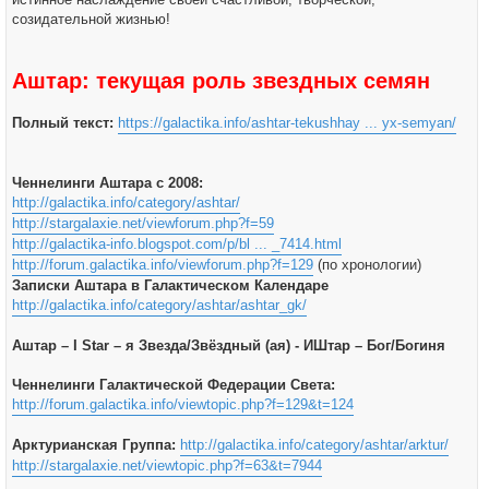
созидательной жизнью!
Аштар: текущая роль звездных семян
Полный текст:
https://galactika.info/ashtar-tekushhay ... yx-semyan/
Ченнелинги Аштара с 2008:
http://galactika.info/category/ashtar/
http://stargalaxie.net/viewforum.php?f=59
http://galactika-info.blogspot.com/p/bl ... _7414.html
http://forum.galactika.info/viewforum.php?f=129
(по хронологии)
Записки Аштара в Галактическом Календаре
http://galactika.info/category/ashtar/ashtar_gk/
Аштар – I Star – я Звезда/Звёздный (ая) - ИШтар – Бог/Богиня
Ченнелинги Галактической Федерации Света:
http://forum.galactika.info/viewtopic.php?f=129&t=124
Арктурианская Группа:
http://galactika.info/category/ashtar/arktur/
http://stargalaxie.net/viewtopic.php?f=63&t=7944