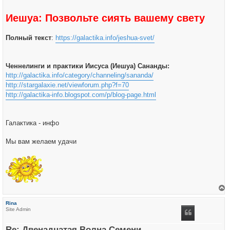
Иешуа: Позвольте сиять вашему свету
Полный текст
:
https://galactika.info/jeshua-svet/
Ченнелинги и практики Иисуса (Иешуа) Сананды:
http://galactika.info/category/channeling/sananda/
http://stargalaxie.net/viewforum.php?f=70
http://galactika-info.blogspot.com/p/blog-page.html
Галактика - инфо
Мы вам желаем удачи
е
р
Rina
н
Site Admin
у
т
ь
Re: Двенадцатая Волна Семени