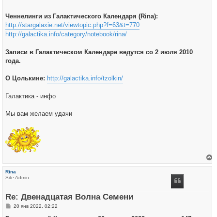
Ченнелинги из Галактического Календаря (Rina):
http://stargalaxie.net/viewtopic.php?f=63&t=770
http://galactika.info/category/notebook/rina/
Записи в Галактическом Календаре ведутся со 2 июля 2010
года.
О Цолькине:
http://galactika.info/tzolkin/
Галактика - инфо
Мы вам желаем удачи
е
р
Rina
н
Site Admin
у
т
ь
Re: Двенадцатая Волна Семени
с
я
С
20 янв 2022, 02:22
к
о
н