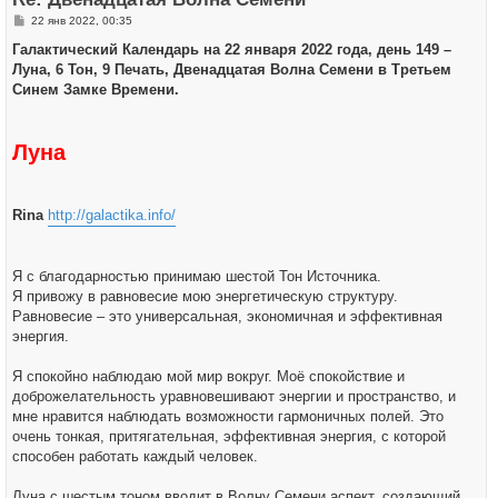
с
я
С
22 янв 2022, 00:35
к
о
н
о
Галактический Календарь на 22 января 2022 года, день 149 –
а
б
ч
Луна, 6 Тон, 9 Печать, Двенадцатая Волна Семени в Третьем
щ
а
е
Синем Замке Времени.
л
н
у
и
е
Луна
Rina
http://galactika.info/
Я с благодарностью принимаю шестой Тон Источника.
Я привожу в равновесие мою энергетическую структуру.
Равновесие – это универсальная, экономичная и эффективная
энергия.
Я спокойно наблюдаю мой мир вокруг. Моё спокойствие и
доброжелательность уравновешивают энергии и пространство, и
мне нравится наблюдать возможности гармоничных полей. Это
очень тонкая, притягательная, эффективная энергия, с которой
способен работать каждый человек.
Луна с шестым тоном вводит в Волну Семени аспект, создающий