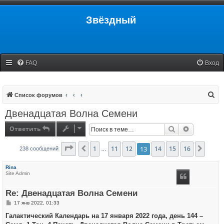
Звёздный
FAQ
Вход
П
Список форумов
о
Двенадцатая Волна Семени
и
Ответить
Поиск
Расширенн
с
к
Страница
1
13
11
из
16
12
13
14
15
16
Пред.
След.
238 сообщений
…
Rina
Site Admin
Re: Двенадцатая Волна Семени
С
17 янв 2022, 01:33
о
о
Галактический Календарь на 17 января 2022 года, день 144 –
б