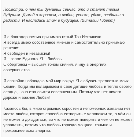
Посмотри, о чем ты думаешь сейчас, это и станет твоим
будущим. Думай о хорошем, о любви, успехе, удаче, изобилии и
радости. И насладись этим в будущем. (Виталий Гиберт)
Я с благодарностью принимаю пятый Тон Источника.
Я всегда имею собственное мнение и самостоятельно принимаю
решения.
Я свободен и независим!
Я – голос Единого. Я – Любовь...
С обертоном – высшим тоном сияния, я иду в энергиях
совершенства.
Я спокойно наблюдаю мой мир вокруг. Я любуюсь зрелостью моих
Семян. Когда мы вкладываем в своё детище любовь и тепло своего
сердца, - оно становится совершенным. Потому что нет ничего
дороже и важнее Любви!
Казалось бы, в мире огромных скростей и непомерных желаний нет
места любви, которая способна сотворить с человеком то, о чём он
не может и догадаться, во что не может поверить и чем он не может
управлять, потому что любовь гораздо мощнее, тоньше и
прекраснее всех энергий.