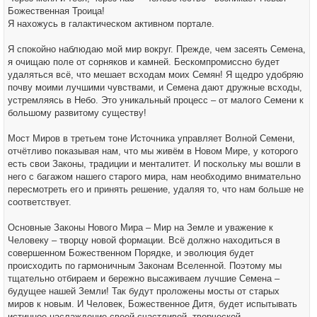
Божественная Троица!
Я нахожусь в галактическом активном портале.
Я спокойно наблюдаю мой мир вокруг. Прежде, чем засеять Семена,
я очищаю поле от сорняков и камней. Бескомпромиссно будет
удаляться всё, что мешает всходам моих Семян! Я щедро удобряю
почву моими лучшими чувствами, и Семена дают дружные всходы,
устремляясь в Небо. Это уникальный процесс – от малого Семени к
большому развитому существу!
Мост Миров в третьем тоне Источника управляет Волной Семени,
отчётливо показывая нам, что мы живём в Новом Мире, у которого
есть свои Законы, традиции и менталитет. И поскольку мы вошли в
него с багажом нашего старого мира, нам необходимо внимательно
пересмотреть его и принять решение, удаляя то, что нам больше не
соответствует.
Основные Законы Нового Мира – Мир на Земле и уважение к
Человеку – творцу новой формации. Всё должно находиться в
совершенном Божественном Порядке, и эволюция будет
происходить по гармоничным Законам Вселенной. Поэтому мы
тщательно отбираем и бережно высаживаем лучшие Семена –
будущее нашей Земли! Так будут проложены мосты от старых
миров к новым. И Человек, Божественное Дитя, будет испытывать
истинное наслаждение своей счастливой, творческой,