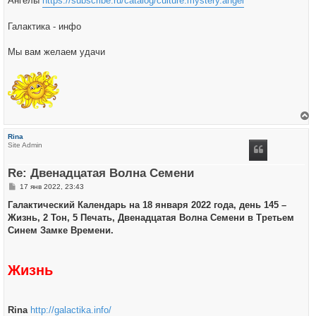
Ангелы
https://subscribe.ru/catalog/culture.mystery.angel
Галактика - инфо
Мы вам желаем удачи
е
р
Rina
н
Site Admin
у
т
ь
Re: Двенадцатая Волна Семени
с
я
С
17 янв 2022, 23:43
к
о
н
о
Галактический Календарь на 18 января 2022 года, день 145 –
а
б
ч
Жизнь, 2 Тон, 5 Печать, Двенадцатая Волна Семени в Третьем
щ
а
е
Синем Замке Времени.
л
н
у
и
е
Жизнь
Rina
http://galactika.info/