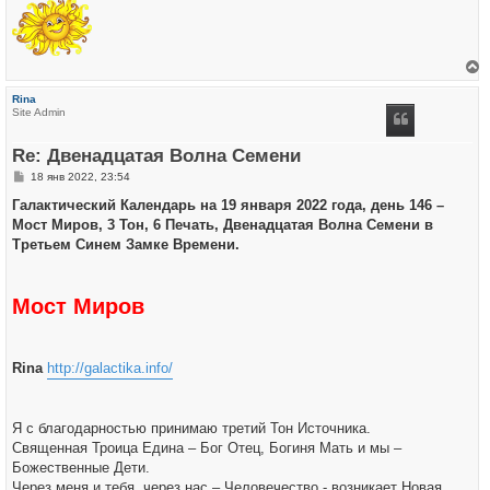
е
р
Rina
н
Site Admin
у
т
ь
Re: Двенадцатая Волна Семени
с
я
С
18 янв 2022, 23:54
к
о
н
о
Галактический Календарь на 19 января 2022 года, день 146 –
а
б
ч
Мост Миров, 3 Тон, 6 Печать, Двенадцатая Волна Семени в
щ
а
е
Третьем Синем Замке Времени.
л
н
у
и
е
Мост Миров
Rina
http://galactika.info/
Я с благодарностью принимаю третий Тон Источника.
Священная Троица Едина – Бог Отец, Богиня Мать и мы –
Божественные Дети.
Через меня и тебя, через нас – Человечество - возникает Новая