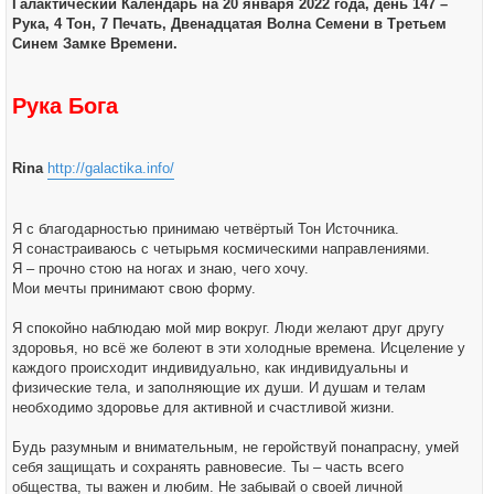
о
Галактический Календарь на 20 января 2022 года, день 147 –
а
б
ч
Рука, 4 Тон, 7 Печать, Двенадцатая Волна Семени в Третьем
щ
а
е
Синем Замке Времени.
л
н
у
и
е
Рука Бога
Rina
http://galactika.info/
Я с благодарностью принимаю четвёртый Тон Источника.
Я сонастраиваюсь с четырьмя космическими направлениями.
Я – прочно стою на ногах и знаю, чего хочу.
Мои мечты принимают свою форму.
Я спокойно наблюдаю мой мир вокруг. Люди желают друг другу
здоровья, но всё же болеют в эти холодные времена. Исцеление у
каждого происходит индивидуально, как индивидуальны и
физические тела, и заполняющие их души. И душам и телам
необходимо здоровье для активной и счастливой жизни.
Будь разумным и внимательным, не геройствуй понапрасну, умей
себя защищать и сохранять равновесие. Ты – часть всего
общества, ты важен и любим. Не забывай о своей личной