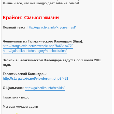
Жизнь и всё, что она щедро даёт тебе на Земле!
Крайон: Смысл жизни
Полный текст:
http://galactika.info/kryon-smysl/
Ченнелинги из Галактического Календаря (Rina):
http://stargalaxie.net/viewtopic.php?f=63&t=770
http://galactika.info/category/notebook/rina/
Записи в Галактическом Календаре ведутся со 2 июля 2010
года.
Галактический Календарь:
http://stargalaxie.net/viewforum.php?f=81
О Цолькине:
http://galactika.info/tzolkin/
Галактика - инфо
Мы вам желаем удачи