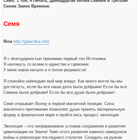
Семя, 1 Тон, 4 Печать, Двенадцатая Волна Семени в Третьем
щ
е
Синем Замке Времени.
н
и
е
Семя
Rina
http://galactika.info/
Я с благодарностью принимаю первый тон Источника.
Я нахожусь со всеми в единстве и гармонии.
У меня новое начало и я полон решимости!
Я спокойно наблюдаю мой мир вокруг. Как много могли бы мы
достигнуть, если бы все наши дела были добрыми! Если бы все
Семена были добрыми! Если бы все души были добрыми!..
Семя открывает Волну в первой магнитной позиции. Сила
магнитного притяжения позволяет душе принять материальную
форму в физическом мире и пройти весь процесс эволюции.
Эволюция – это непререкаемое условие сохранения и развития
цивилизации на Земле! Темп этого развития намного замедлили
войны и революции последнего столетия. Созидать на руинах