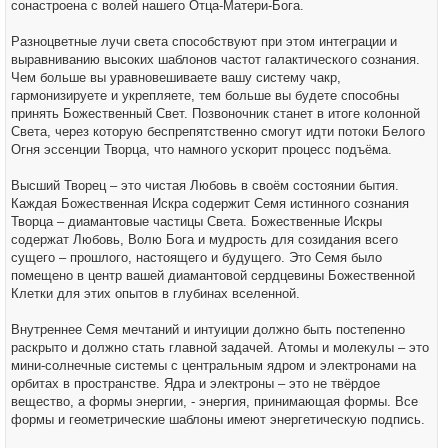
сонастроена с волей нашего Отца-Матери-Бога.
Разноцветные лучи света способствуют при этом интеграции и
выравниванию высоких шаблонов частот галактического сознания.
Чем больше вы уравновешиваете вашу систему чакр,
гармонизируете и укрепляете, тем больше вы будете способны
принять Божественный Свет. Позвоночник станет в итоге колонной
Света, через которую беспрепятственно смогут идти потоки Белого
Огня эссенции Творца, что намного ускорит процесс подъёма.
Высший Творец – это чистая Любовь в своём состоянии бытия.
Каждая Божественная Искра содержит Семя истинного сознания
Творца – диамантовые частицы Света. Божественные Искры
содержат Любовь, Волю Бога и мудрость для созидания всего
сущего – прошлого, настоящего и будущего. Это Семя было
помещено в центр вашей диамантовой сердцевины Божественной
Клетки для этих опытов в глубинах вселенной.
Внутреннее Семя мечтаний и интуиции должно быть постепенно
раскрыто и должно стать главной задачей. Атомы и молекулы – это
мини-солнечные системы с центральным ядром и электронами на
орбитах в пространстве. Ядра и электроны – это не твёрдое
вещество, а формы энергии, - энергия, принимающая формы. Все
формы и геометрические шаблоны имеют энергетическую подпись.