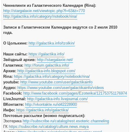
Ченнелинги из Галактического Календаря (Rina):
http://stargalaxie.net/viewtopic.php?f=63&t=770
http://galactika.info/category/notebook/rina/
Записи в Галактическом Календаре ведутся со 2 июля 2010
года.
О Цолькине:
http://galactika.info/tzolkin/
Наши сайты:
https://galactika.info/
Звёздный архив:
http://stargalaxie.net/
Галактика:
http://forum.galactika.info/
Архив:
http://galactika-info.blogspot.com/
Rina:
https://galactika.info/category/notebook/rina/
youtube:
http://www.youtube.com/user/galactikainfo
Аудио:
https://www.youtube.com/user/galactikainfo/videos
Facebook:
http://www.facebook.com/pages/Ezoterika/121753751176974
LiveJournal:
http://galactika-info.livejournal.com/
ВКонтакте:
http://vkontakte.ru/id42228900
Инфо:
https://galactika.info/galactika/
Почтовые рассылки (можно подписаться):
Эзотерика
http://subscribe.ru/catalog/rest.esoteric.channeling
ГК
https://subscribe.ru/catalog/culture.news.maya