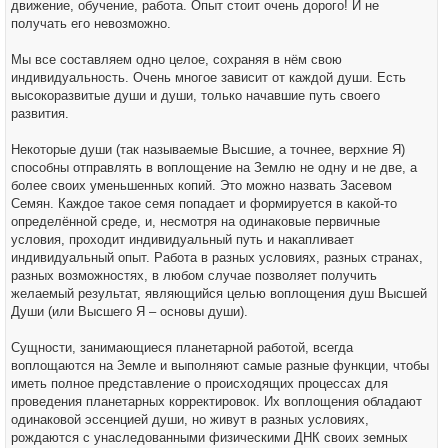
движение, обучение, работа. Опыт стоит очень дорого! И не
получать его невозможно.
Мы все составляем одно целое, сохраняя в нём свою
индивидуальность. Очень многое зависит от каждой души. Есть
высокоразвитые души и души, только начавшие путь своего
развития.
Некоторые души (так называемые Высшие, а точнее, верхние Я)
способны отправлять в воплощение на Землю не одну и не две, а
более своих уменьшенных копий. Это можно назвать Засевом
Семян. Каждое такое семя попадает и формируется в какой-то
определённой среде, и, несмотря на одинаковые первичные
условия, проходит индивидуальный путь и накапливает
индивидуальный опыт. Работа в разных условиях, разных странах,
разных возможностях, в любом случае позволяет получить
желаемый результат, являющийся целью воплощения душ Высшей
Души (или Высшего Я – основы души).
Сущности, занимающиеся планетарной работой, всегда
воплощаются на Земле и выполняют самые разные функции, чтобы
иметь полное представление о происходящих процессах для
проведения планетарных корректировок. Их воплощения обладают
одинаковой эссенцией души, но живут в разных условиях,
рождаются с унаследованными физическими ДНК своих земных