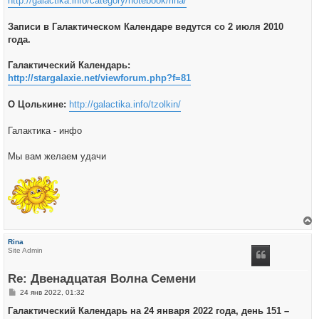
http://galactika.info/category/notebook/rina/
Записи в Галактическом Календаре ведутся со 2 июля 2010
года.
Галактический Календарь:
http://stargalaxie.net/viewforum.php?f=81
О Цолькине:
http://galactika.info/tzolkin/
Галактика - инфо
Мы вам желаем удачи
е
р
Rina
н
Site Admin
у
т
ь
Re: Двенадцатая Волна Семени
с
я
С
24 янв 2022, 01:32
к
о
н
о
Галактический Календарь на 24 января 2022 года, день 151 –
а
б