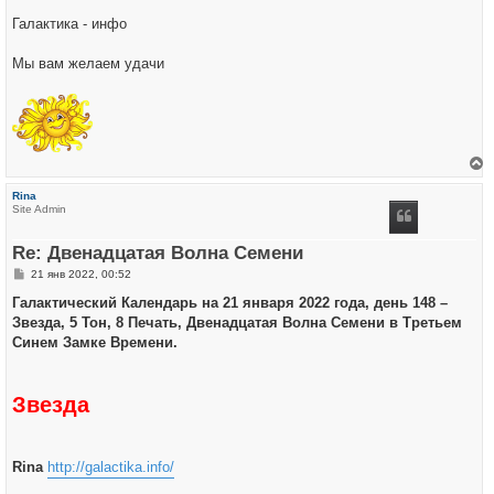
Галактика - инфо
Мы вам желаем удачи
е
р
Rina
н
Site Admin
у
т
ь
Re: Двенадцатая Волна Семени
с
я
С
21 янв 2022, 00:52
к
о
н
о
Галактический Календарь на 21 января 2022 года, день 148 –
а
б
ч
Звезда, 5 Тон, 8 Печать, Двенадцатая Волна Семени в Третьем
щ
а
е
Синем Замке Времени.
л
н
у
и
е
Звезда
Rina
http://galactika.info/