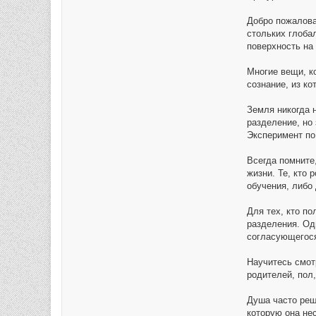
Добро пожалова
стольких глоба
поверхность на
Многие вещи, к
сознание, из к
Земля никогда 
разделение, но
Эксперимент по
Всегда помните
жизни. Те, кто
обучения, либо
Для тех, кто п
разделения. Одн
согласующегося
Научитесь смот
родителей, пол
Душа часто реш
которую она нес