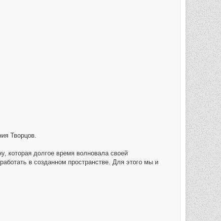
к
н
а
ч
а
л
у
ия Творцов.
у, которая долгое время волновала своей
работать в созданном пространстве. Для этого мы и