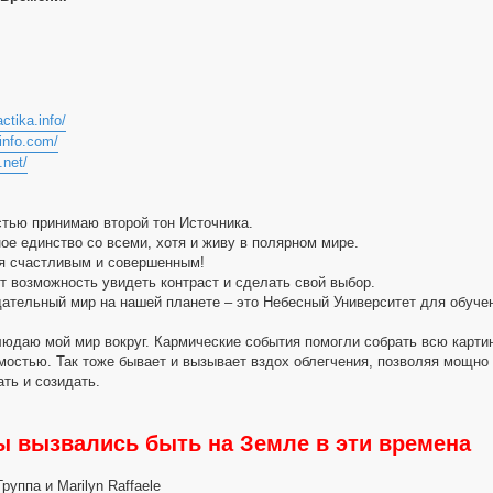
actika.info/
-info.com/
.net/
стью принимаю второй тон Источника.
е единство со всеми, хотя и живу в полярном мире.
я счастливым и совершенным!
т возможность увидеть контраст и сделать свой выбор.
ательный мир на нашей планете – это Небесный Университет для обучен
людаю мой мир вокруг. Кармические события помогли собрать всю картин
остью. Так тоже бывает и вызывает вздох облегчения, позволяя мощно 
ть и созидать.
ы вызвались быть на Земле в эти времена
руппа и Marilyn Raffaele