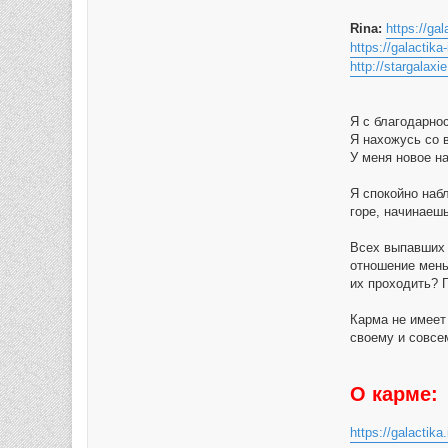
Rina:
https://gal
https://galactika
http://stargalaxie
Я с благодарно
Я нахожусь со 
У меня новое н
Я спокойно наб
горе, начинаешь
Всех выпавших 
отношение мень
их проходить? 
Карма не имеет
своему и совсе
О карме:
https://galactika