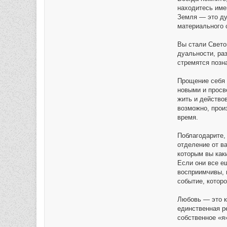
находитесь имен
Земля — это ду
материального 
Вы стали Свето
дуальности, ра
стремятся позна
Прощение себя 
новыми и просв
жить и действов
возможно, прои
время.
Поблагодарите,
отделение от в
которым вы каки
Если они все е
восприимчивы, 
событие, котор
Любовь — это к
единственная р
собственное «я