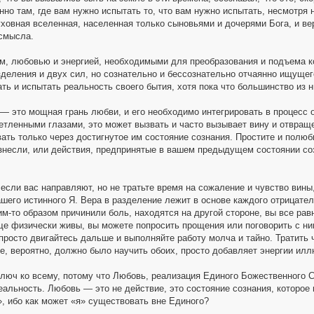
но там, где вам нужно испытать то, что вам нужно испытать, несмотря н
ховная вселенная, населенная только сыновьями и дочерями Бога, и вера
смысла.
м, любовью и энергией, необходимыми для преобразования и подъема к
зделения и двух сил, но сознательно и бессознательно отчаянно ищущег
ть и испытать реальность своего бытия, хотя пока что большинство из ни
— это мощная грань любви, и его необходимо интегрировать в процесс
етленными глазами, это может вызвать и часто вызывает вину и отвраще
ать только через достигнутое им состояние сознания. Простите и полюби
знесли, или действия, предпринятые в вашем предыдущем состоянии соз
 если вас направляют, но не тратьте время на сожаление и чувство вин
ашего истинного Я. Вера в разделение лежит в основе каждого отрицате
м-то образом причинили боль, находятся на другой стороне, вы все рав
ще физически живы, вы можете попросить прощения или поговорить с ним
просто двигайтесь дальше и выполняйте работу молча и тайно. Тратить 
ое, вероятно, должно было научить обоих, просто добавляет энергии илл
люч ко всему, потому что Любовь, реализация Единого Божественного С
еальность. Любовь — это не действие, это состояние сознания, которое 
», ибо как может «я» существовать вне Единого?