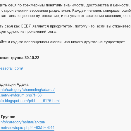
дить себя по трехмерным понятиям значимости, достоинства и ценности.
в старой энергии верований разделения. Каждый человек совершал ошиб
тает эволюционное путешествие, и вы ушли от состояния сознания, осно
ть себя как СЕБЯ является приоритетом, потому что, если вы откажетес
для одного из проявлений Бога.
айте и будьте воплощением любви, ибо ничего другого не существует.
ская группа 30.10.22
essofall.com/
едитации Адама:
a.info/category/channeling/adama/
ie.net/viewforum.php?f=58
info.blogspot.com/p/bl ... _6176.html
 Группа:
.info/category/ashtar/arktur/
ie.net/viewtopic.php?f=63&t=7944