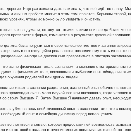
ть, дорогие. Еще раз желаем дать вам знать, что всё идёт по плану. Мы
льных и личных проблем многие в этом сомневаются. Карманы старой, н
 всех уровнях, чтобы их можно было увидеть и очистить.
оторые, как вы думали, останутся такими, какими они всегда были, меня
оторого проявляется форма, изменяется в результате духовной эволюции
не должна была погрузиться в свое нынешнее плотное и загипнотизиров
 затерялись в его кажущейся реальности, позволив ему стать их состо
 разделению никогда не должен был превратиться в плотную закаленную
, что вы не физические тела с сознанием, а сознание с материальным т
 родился в физическим теле, осознавали и выбирали опыт обладания эти
 для обучения родителей или других людей.
олностью живет в сознании разделения, жизненный опыт обычно являетс
ако происходит очень мало случайного или внезапного, когда человек н
 со своим Высшим Я. Затем Высшее Я начинает давать опыт, необходим
реть глубже на весь свой жизненный опыт в осознании того, что с пом
, необходимый опыт и семейную динамику перед воплощением.
ает воплотиться в семью, которая предоставит ей возможность испытат
ла и от которой страдала в течение многих предыдущих жизней, но тепер