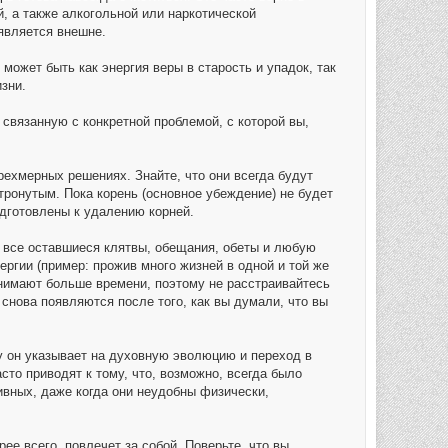
, а также алкогольной или наркотической
оявляется внешне.
может быть как энергия веры в старость и упадок, так
зни.
 связанную с конкретной проблемой, с которой вы,
рехмерных решениях. Знайте, что они всегда будут
тронутым. Пока корень (основное убеждение) не будет
одготовлены к удалению корней.
ь все оставшиеся клятвы, обещания, обеты и любую
ргии (пример: прожив много жизней в одной и той же
анимают больше времени, поэтому не расстраивайтесь
снова появляются после того, как вы думали, что вы
у он указывает на духовную эволюцию и переход в
то приводят к тому, что, возможно, всегда было
ивных, даже когда они неудобны физически,
рее всего, повлечет за собой. Поверьте, что вы