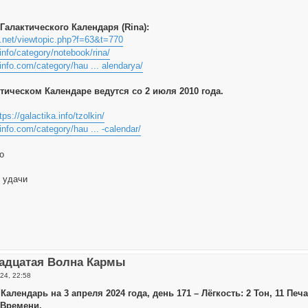
Галактического Календаря (Rina):
ie.net/viewtopic.php?f=63&t=770
.info/category/notebook/rina/
-info.com/category/hau ... alendarya/
тическом Календаре ведутся со 2 июля 2010 года.
tps://galactika.info/tzolkin/
-info.com/category/hau ... -calendar/
о
 удачи
адцатая Волна Кармы
24, 22:58
Календарь на 3 апреля 2024 года, день 171 – Лёгкость: 2 Тон, 11 П
 Времени.