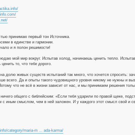
actika.info/
-info.com/
.net/
стью принимаю первый тон Источника.
всеми в единстве и гармонии.
ачало и я полон решимости!
людаю мой мир вокруг. Испытав холод, начинаешь ценить тепло. Испыта
 ценить то, что тебе дорого.
на долю живых существ испытаний так много, что хочется спросить: заче
ше всего. Да и опыты такого чудовищного уровня никому не нужны и в
Потому что не всё в жизни зависит от нас, и мы принимаем решения толь
 ничего общего с библейским: «Если тебя ударили по правой щеке, подс
м с иным смыслом, чем в ней заложен. И у каждого этот смысл свой и 
.info/category/maria-m ... ada-karma/