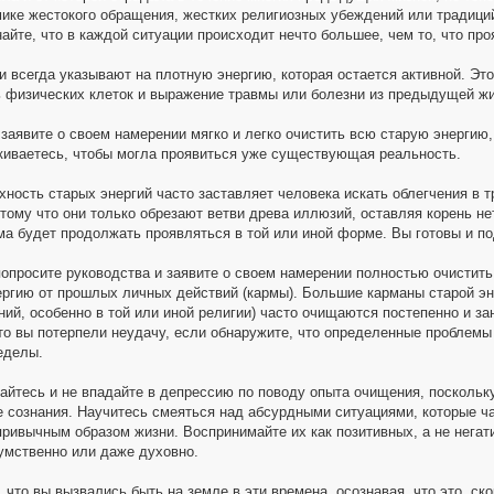
ике жестокого обращения, жестких религиозных убеждений или традиций
айте, что в каждой ситуации происходит нечто большее, чем то, что пр
 всегда указывают на плотную энергию, которая остается активной. Это 
ь физических клеток и выражение травмы или болезни из предыдущей жи
заявите о своем намерении мягко и легко очистить всю старую энергию,
киваетесь, чтобы могла проявиться уже существующая реальность.
хность старых энергий часто заставляет человека искать облегчения в т
тому что они только обрезают ветви древа иллюзий, оставляя корень не
ма будет продолжать проявляться в той или иной форме. Вы готовы и п
попросите руководства и заявите о своем намерении полностью очистит
ргию от прошлых личных действий (кармы). Большие карманы старой эне
ний, особенно в той или иной религии) часто очищаются постепенно и з
что вы потерпели неудачу, если обнаружите, что определенные проблемы 
еделы.
айтесь и не впадайте в депрессию по поводу опыта очищения, поскольк
е сознания. Научитесь смеяться над абсурдными ситуациями, которые час
ривычным образом жизни. Воспринимайте их как позитивных, а не негат
умственно или даже духовно.
 что вы вызвались быть на земле в эти времена, осознавая, что это, ско