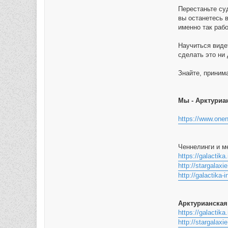
Перестаньте су
вы останетесь 
именно так рабо
Научиться виде
сделать это ни 
Знайте, приним
Мы - Арктуриан
https://www.onen
Ченнелинги и м
https://galactik
http://stargalax
http://galactika-
Арктурианская
https://galactika
http://stargalax