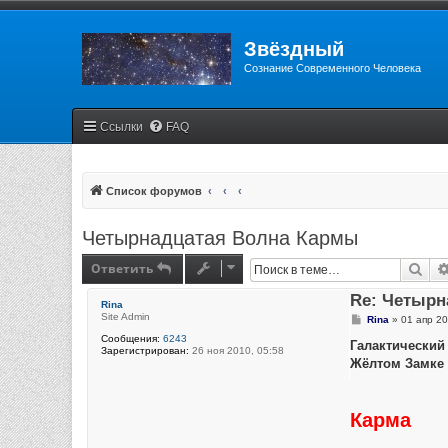
Звёздный
Сознание Современного Человека
Ссылки
FAQ
Список форумов
Четырнадцатая Волна Кармы
Ответить
Пои
Re: Четырн
Rina
Site Admin
С
Rina
»
01 апр 20
о
Сообщения:
6243
о
Галактический 
Зарегистрирован:
26 ноя 2010, 05:58
б
Жёлтом Замке
щ
е
н
и
Карма
е