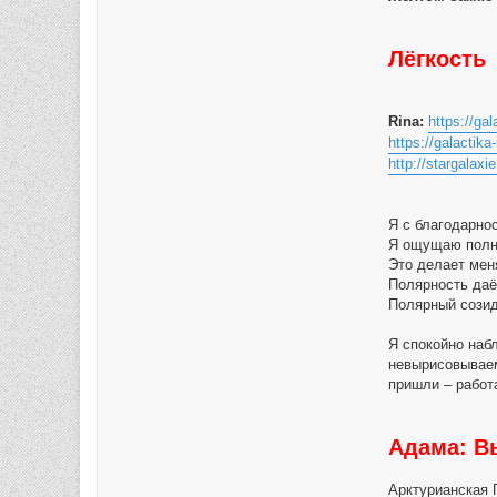
е
н
и
Лёгкость
е
Rina:
https://gal
https://galactika
http://stargalaxie
Я с благодарно
Я ощущаю полно
Это делает мен
Полярность даё
Полярный созид
Я спокойно наб
невырисовываем
пришли – работа
Адама: В
Арктурианская Г