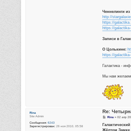
Ченнелинги из 
http://stargalax
https://galactika
https://galactika
Записи в Галак
О Цолькине:
ht
https://galactika
Галактика - инф
Мы нам желаем
Re: Четырн
Rina
Site Admin
С
Rina
»
02 апр 20
о
Сообщения:
6243
о
Галактический 
Зарегистрирован:
26 ноя 2010, 05:58
б
Жёлтом Замке
щ