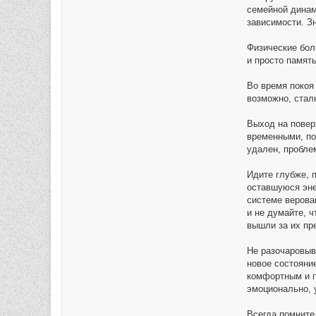
семейной динам
зависимости. Зн
Физические боли
и просто памят
Во время покоя 
возможно, стал
Выход на повер
временными, по
удален, пробле
Идите глубже, 
оставшуюся эне
системе верова
и не думайте, 
вышли за их пр
Не разочаровыв
новое состояни
комфортным и п
эмоционально, 
Всегда помните,