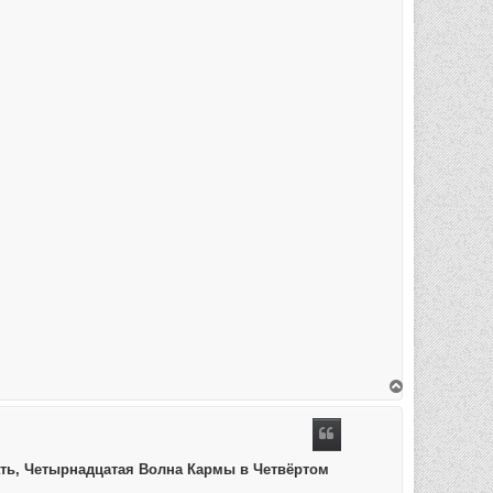
В
е
р
н
у
т
ь
ечать, Четырнадцатая Волна Кармы в Четвёртом
с
я