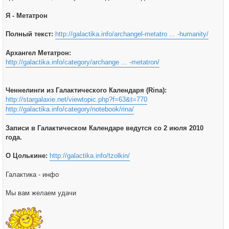
Я - Метатрон
Полный текст:
http://galactika.info/archangel-metatro ... -humanity/
Архангел Метатрон:
http://galactika.info/category/archange ... -metatron/
Ченнелинги из Галактического Календаря (Rina):
http://stargalaxie.net/viewtopic.php?f=63&t=770
http://galactika.info/category/notebook/rina/
Записи в Галактическом Календаре ведутся со 2 июля 2010
года.
О Цолькине:
http://galactika.info/tzolkin/
Галактика - инфо
Мы вам желаем удачи