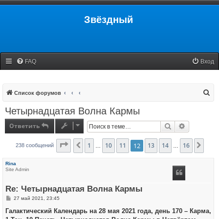
Звёздный
FAQ
Вход
П
Список форумов
о
Четырнадцатая Волна Кармы
и
Ответить
Поиск
Расширенн
с
к
Страница
1
12
10
из
16
11
12
13
14
16
Пред.
След
238 сообщений
…
…
Rina
Site Admin
Re: Четырнадцатая Волна Кармы
С
27 май 2021, 23:45
о
о
Галактический Календарь на 28 мая 2021 года, день 170 – Карма,
б