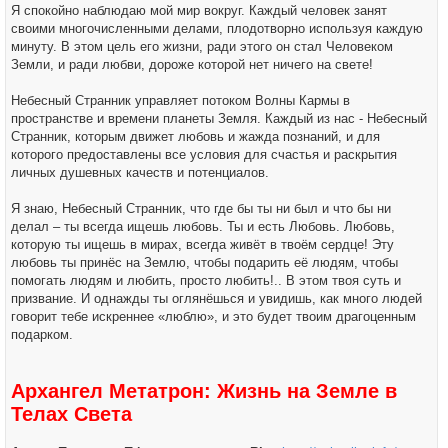
Я спокойно наблюдаю мой мир вокруг. Каждый человек занят
своими многочисленными делами, плодотворно используя каждую
минуту. В этом цель его жизни, ради этого он стал Человеком
Земли, и ради любви, дороже которой нет ничего на свете!
Небесный Странник управляет потоком Волны Кармы в
пространстве и времени планеты Земля. Каждый из нас - Небесный
Странник, которым движет любовь и жажда познаний, и для
которого предоставлены все условия для счастья и раскрытия
личных душевных качеств и потенциалов.
Я знаю, Небесный Странник, что где бы ты ни был и что бы ни
делал – ты всегда ищешь любовь. Ты и есть Любовь. Любовь,
которую ты ищешь в мирах, всегда живёт в твоём сердце! Эту
любовь ты принёс на Землю, чтобы подарить её людям, чтобы
помогать людям и любить, просто любить!.. В этом твоя суть и
призвание. И однажды ты оглянёшься и увидишь, как много людей
говорит тебе искреннее «люблю», и это будет твоим драгоценным
подарком.
Архангел Метатрон: Жизнь на Земле в
Телах Света