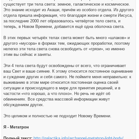
существует три тела света: земное, галактическое и космическое.
Это знание исходит из Акаши, причём из особого отдела. Из другого
отдела пришла информация, что благодаря жизни и смерти Иисуса,
за последние 2000 лет образовалось четвёртое тело света, и
теперь, в Новом Времени, добавится ещё одна оболочка света.
В этих первых четырёх телах света может быть много «шлаков» и
другого «мусора» в формах тем, ожидающих проработки, поэтому
нелегко эти тела света снова освободить от «грязи», но именно
этим вы сейчас и заняты.
Эти 4 тела света будут освобождены от всего, что ограничивает
ваш Свет и ваше сияние. К этому относится постоянное оценивание
и суждение других и себя самого. Не поймите меня неправильно: к
выживанию в этом мире относится постоянная оценка своей
ситуации и происходящего в мире для принятия решений, и в
частости «что хорошо, а что плохо». Но речь не идёт об
обвинениях. Все средства массовой информации живут
обсуждением других.
Это целиком и полностью не подходит Новому Времени.
Я - Метатрон
Полный текст:
http://galactika.info/archangel-metatron-light-body/