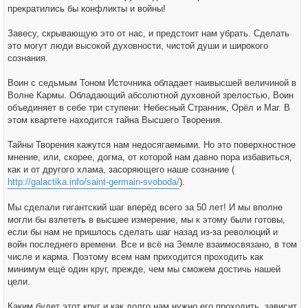
прекратились бы конфликты и войны!
Завесу, скрывающую это от нас, и предстоит нам убрать. Сделать
это могут люди высокой духовности, чистой души и широкого
сознания.
Воин с седьмым Тоном Источника обладает наивысшей величиной в
Волне Кармы. Обладающий абсолютной духовной зрелостью, Воин
объединяет в себе три ступени: Небесный Странник, Орёл и Маг. В
этом квартете находится тайна Высшего Творения.
Тайны Творения кажутся нам недосягаемыми. Но это поверхностное
мнение, или, скорее, догма, от которой нам давно пора избавиться,
как и от другого хлама, засоряющего наше сознание (
http://galactika.info/saint-germain-svoboda/
).
Мы сделали гигантский шаг вперёд всего за 50 лет! И мы вполне
могли бы взлететь в высшее измерение, мы к этому были готовы,
если бы нам не пришлось сделать шаг назад из-за революций и
войн последнего времени. Все и всё на Земле взаимосвязано, в том
числе и карма. Поэтому всем нам приходится проходить как
минимум ещё один круг, прежде, чем мы сможем достичь нашей
цели.
Каким будет этот круг и как долго нам нужно его проходить, зависит