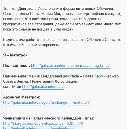
То, что «Двигатель Исцеления» в форме пяти новых Оболочек
Света с Телом Света Марии Магдалины приходит сейчас к людям,
показывает, что настало время, когда воистину должны
прекратиться все страдания, даже если это займёт ещё много лет,
пока это знание не войдёт в умы людей.
Если с этим работать осознанно, развивая эти Оболочки Света, то
это будет большим ускорением.
Я – Метатрон
Полный текст:
http://galactika.info/metatron-marya-magdalina/
Примечание:
Мария Магдалина/Lady Nada – Глава Кармического
Совета Земли, Планетарный Логос Земли,
см.: Титан
http://galactika.info/titan/
.
Архангел Метатрон:
http://galactika.info/category/archange ... -metatron/
Ченнелинги из Галактического Календаря (Rina):
http://stargalaxie.net/viewtopic.php?f=63&t=770
http://galactika.info/category/notebook/rina/