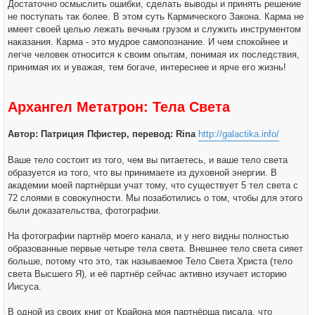
Достаточно осмыслить ошибки, сделать выводы и принять решение
не поступать так более. В этом суть Кармического Закона. Карма не
имеет своей целью лежать вечным грузом и служить инструментом
наказания. Карма - это мудрое самопознание. И чем спокойнее и
легче человек относится к своим опытам, понимая их последствия,
принимая их и уважая, тем богаче, интереснее и ярче его жизнь!
Архангел Метатрон: Тела Света
Автор: Патриция Пфистер, перевод: Rina
http://galactika.info/
Ваше тело состоит из того, чем вы питаетесь, и ваше тело света
образуется из того, что вы принимаете из духовной энергии. В
академии моей партнёрши учат тому, что существует 5 тел света с
72 слоями в совокупности. Мы позаботились о том, чтобы для этого
были доказательства, фотографии.
На фотографии партнёр моего канала, и у него видны полностью
образованные первые четыре тела света. Внешнее тело света сияет
больше, потому что это, так называемое Тело Света Христа (тело
света Высшего Я), и её партнёр сейчас активно изучает историю
Иисуса.
В одной из своих книг от Крайона моя партнёрша писала, что