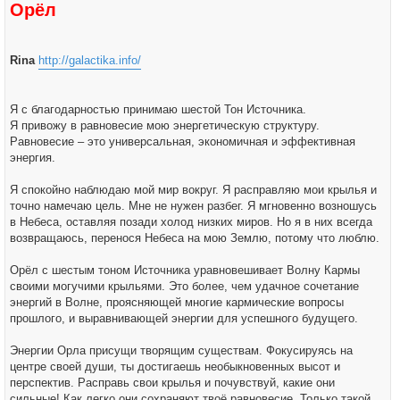
Орёл
Rina
http://galactika.info/
Я с благодарностью принимаю шестой Тон Источника.
Я привожу в равновесие мою энергетическую структуру.
Равновесие – это универсальная, экономичная и эффективная
энергия.
Я спокойно наблюдаю мой мир вокруг. Я расправляю мои крылья и
точно намечаю цель. Мне не нужен разбег. Я мгновенно возношусь
в Небеса, оставляя позади холод низких миров. Но я в них всегда
возвращаюсь, перенося Небеса на мою Землю, потому что люблю.
Орёл с шестым тоном Источника уравновешивает Волну Кармы
своими могучими крыльями. Это более, чем удачное сочетание
энергий в Волне, проясняющей многие кармические вопросы
прошлого, и выравнивающей энергии для успешного будущего.
Энергии Орла присущи творящим существам. Фокусируясь на
центре своей души, ты достигаешь необыкновенных высот и
перспектив. Расправь свои крылья и почувствуй, какие они
сильные! Как легко они сохраняют твоё равновесие. Только такой