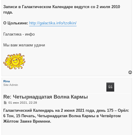
Записи в Галактическом Календаре ведутся со 2 июля 2010
года.
О Цолькине:
http://galactika.info/tzolkin/
Галактика - инфо
Мы вам желаем удачи
е
р
Rina
н
Site Admin
у
т
ь
Re: Четырнадцатая Волна Кармы
с
я
С
01 июн 2021, 22:28
к
о
н
о
Галактический Календарь на 2 июня 2021 года, день 175 – Орёл:
а
б
ч
6 Тон, 15 Печать, Четырнадцатая Волна Кармы в Четвёртом
щ
а
е
Жёлтом Замке Времени.
л
н
у
и
е