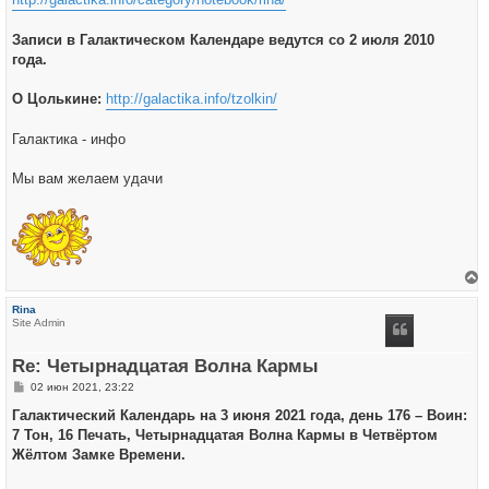
Записи в Галактическом Календаре ведутся со 2 июля 2010
года.
О Цолькине:
http://galactika.info/tzolkin/
Галактика - инфо
Мы вам желаем удачи
е
р
Rina
н
Site Admin
у
т
ь
Re: Четырнадцатая Волна Кармы
с
я
С
02 июн 2021, 23:22
к
о
н
о
Галактический Календарь на 3 июня 2021 года, день 176 – Воин:
а
б
ч
7 Тон, 16 Печать, Четырнадцатая Волна Кармы в Четвёртом
щ
а
е
Жёлтом Замке Времени.
л
н
у
и