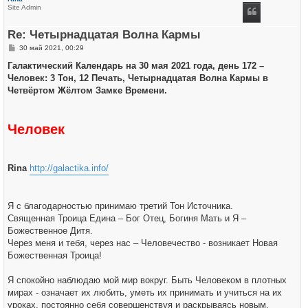
н
Site Admin
у
т
ь
Re: Четырнадцатая Волна Кармы
с
я
С
30 май 2021, 00:29
к
о
н
о
Галактический Календарь на 30 мая 2021 года, день 172 –
а
б
ч
Человек: 3 Тон, 12 Печать, Четырнадцатая Волна Кармы в
щ
а
е
Четвёртом Жёлтом Замке Времени.
л
н
у
и
е
Человек
Rina
http://galactika.info/
Я с благодарностью принимаю третий Тон Источника.
Священная Троица Едина – Бог Отец, Богиня Мать и Я –
Божественное Дитя.
Через меня и тебя, через нас – Человечество - возникает Новая
Божественная Троица!
Я спокойно наблюдаю мой мир вокруг. Быть Человеком в плотных
мирах - означает их любить, уметь их принимать и учиться на их
уроках, постоянно себя совершенствуя и раскрываясь новым,