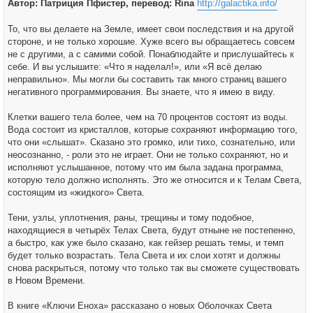
Автор: Патриция Пфистер, перевод: Rina
http://galactika.info/
То, что вы делаете на Земле, имеет свои последствия и на другой
стороне, и не только хорошие. Хуже всего вы обращаетесь совсем
не с другими, а с самими собой. Понаблюдайте и прислушайтесь к
себе. И вы услышите: «Что я наделал!», или «Я всё делаю
неправильно». Мы могли бы составить так много страниц вашего
негативного программирования. Вы знаете, что я имею в виду.
Клетки вашего тела более, чем на 70 процентов состоят из воды.
Вода состоит из кристаллов, которые сохраняют информацию того,
что они «слышат». Сказано это громко, или тихо, сознательно, или
неосознанно, - роли это не играет. Они не только сохраняют, но и
исполняют услышанное, потому что им была задана программа,
которую тело должно исполнять. Это же относится и к Телам Света,
состоящим из «жидкого» Света.
Тени, узлы, уплотнения, раны, трещины и тому подобное,
находящиеся в четырёх Телах Света, будут отныне не постепенно,
а быстро, как уже было сказано, как гейзер решать темы, и темп
будет только возрастать. Тела Света и их слои хотят и должны
снова раскрыться, потому что только так вы сможете существовать
в Новом Времени.
В книге «Ключи Еноха» рассказано о новых Оболочках Света