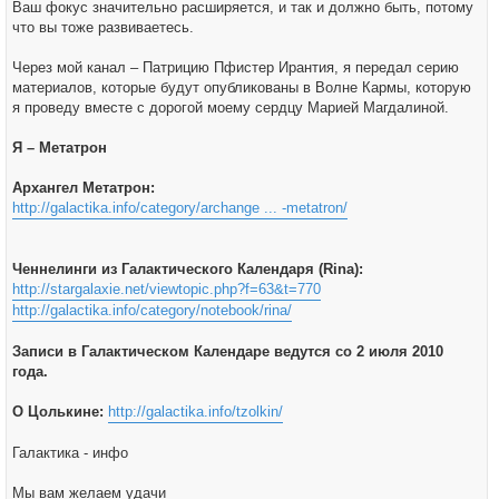
Ваш фокус значительно расширяется, и так и должно быть, потому
что вы тоже развиваетесь.
Через мой канал – Патрицию Пфистер Ирантия, я передал серию
материалов, которые будут опубликованы в Волне Кармы, которую
я проведу вместе с дорогой моему сердцу Марией Магдалиной.
Я – Метатрон
Архангел Метатрон:
http://galactika.info/category/archange ... -metatron/
Ченнелинги из Галактического Календаря (Rina):
http://stargalaxie.net/viewtopic.php?f=63&t=770
http://galactika.info/category/notebook/rina/
Записи в Галактическом Календаре ведутся со 2 июля 2010
года.
О Цолькине:
http://galactika.info/tzolkin/
Галактика - инфо
Мы вам желаем удачи