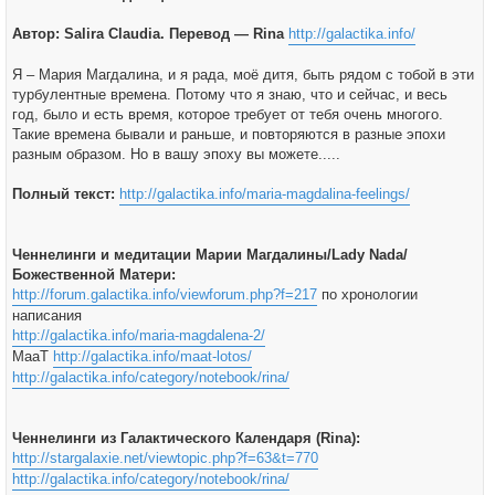
Автор: Salira Claudia. Перевод — Rina
http://galactika.info/
Я – Мария Магдалина, и я рада, моё дитя, быть рядом с тобой в эти
турбулентные времена. Потому что я знаю, что и сейчас, и весь
год, было и есть время, которое требует от тебя очень многого.
Такие времена бывали и раньше, и повторяются в разные эпохи
разным образом. Но в вашу эпоху вы можете.....
Полный текст:
http://galactika.info/maria-magdalina-feelings/
Ченнелинги и медитации Марии Магдалины/Lady Nada/
Божественной Матери:
http://forum.galactika.info/viewforum.php?f=217
по хронологии
написания
http://galactika.info/maria-magdalena-2/
МааТ
http://galactika.info/maat-lotos/
http://galactika.info/category/notebook/rina/
Ченнелинги из Галактического Календаря (Rina):
http://stargalaxie.net/viewtopic.php?f=63&t=770
http://galactika.info/category/notebook/rina/