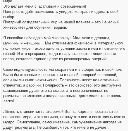
мире.
Это делает меня счастливым и совершенным!
Полярность даёт возможность увидеть контраст и сделать свой
выбор.
Полярный созидательный мир на нашей планете – это Небесный
Университет для обучения Творцов.
Я спокойно наблюдаю мой мир вокруг. Мальчики и девочки,
мужчины и женщины... Мы отличаемся физически в материальном
полярном мире. Таково одно из условий жизни в нём и познания его
граней. И это прекрасно, когда в пару становятся люди разных
полов, создавая единое целое из разнообразных энергий!
Свою индивидуальность мы сохраняем и в эфире, как и свой пол.
Было бы странным и непонятным в нашей полярной вселенной,
если бы мы были неким «оно». Полярность несёт не негативный
отпечаток, а рабочий. Полярность – это свойство, это инструмент
самопознания души, это качество, это неограниченные, но
разумные возможности получения опыта, даже если это не очень
легко!
Лёгкость становится платформой Волны Кармы в пространстве
полярного мира, и это логично, потому что вести свою жизнь нужно
мудро. Самокопание, самобичевание, самоуничижение никогда не
дадут результата. Не ошибается тот, кто ничего не делает.