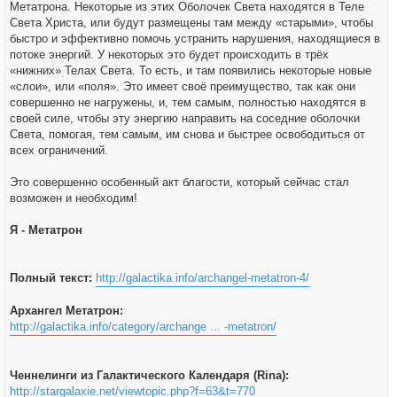
Метатрона. Некоторые из этих Оболочек Света находятся в Теле
Света Христа, или будут размещены там между «старыми», чтобы
быстро и эффективно помочь устранить нарушения, находящиеся в
потоке энергий. У некоторых это будет происходить в трёх
«нижних» Телах Света. То есть, и там появились некоторые новые
«слои», или «поля». Это имеет своё преимущество, так как они
совершенно не нагружены, и, тем самым, полностью находятся в
своей силе, чтобы эту энергию направить на соседние оболочки
Света, помогая, тем самым, им снова и быстрее освободиться от
всех ограничений.
Это совершенно особенный акт благости, который сейчас стал
возможен и необходим!
Я - Метатрон
Полный текст:
http://galactika.info/archangel-metatron-4/
Архангел Метатрон:
http://galactika.info/category/archange ... -metatron/
Ченнелинги из Галактического Календаря (Rina):
http://stargalaxie.net/viewtopic.php?f=63&t=770