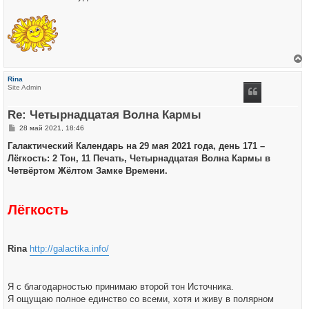
е
р
Rina
н
Site Admin
у
т
ь
Re: Четырнадцатая Волна Кармы
с
я
С
28 май 2021, 18:46
к
о
н
о
Галактический Календарь на 29 мая 2021 года, день 171 –
а
б
ч
Лёгкость: 2 Тон, 11 Печать, Четырнадцатая Волна Кармы в
щ
а
е
Четвёртом Жёлтом Замке Времени.
л
н
у
и
е
Лёгкость
Rina
http://galactika.info/
Я с благодарностью принимаю второй тон Источника.
Я ощущаю полное единство со всеми, хотя и живу в полярном