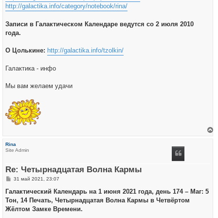
http://galactika.info/category/notebook/rina/
Записи в Галактическом Календаре ведутся со 2 июля 2010
года.
О Цолькине:
http://galactika.info/tzolkin/
Галактика - инфо
Мы вам желаем удачи
е
р
Rina
н
Site Admin
у
т
ь
Re: Четырнадцатая Волна Кармы
с
я
С
31 май 2021, 23:07
к
о
н
о
Галактический Календарь на 1 июня 2021 года, день 174 – Маг: 5
а
б
ч
Тон, 14 Печать, Четырнадцатая Волна Кармы в Четвёртом
щ
а
е
Жёлтом Замке Времени.
л
н
у