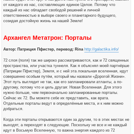
от каждого из нас, составляющих единое Целое. Потому что
каждый из нас обладает свободой решений и личной
ответственностью в выборе своего и планетарного будущего,
созидая достойную жизнь на нашей Земле!
Архангел Метатрон: Порталы
Автор: Патриция Пфистер, перевод: Rina
http://galactika.info/
72 слоя (поля) так же широко рассматриваются, как и 72 священных
пространства, или участка туннеля. Как я объяснял моей партнёрше
(Патриции Пфистер), Земля, и с ней эта локальная вселенная, идут
совершенно особым путём, который мы назвали «Дорогой Жизни».
Этот путь выглядит не так, как его запланировали атланты, а по-
другому, потому что и цель другая: Новая Вселенная. Для этого
нужно больше, чем первоначально запланированные порталы.
Сейчас их 72. Вы можете себе их представить, как врата.
Отдельные порталы ведут в определённые места, и к ним можно
добраться.
Когда эти порталы открываются один за другим, то в этих местах не
выходят, а переходят в следующие. Поскольку не все и не каждый
идут в Восьмую Вселенную, то важна энергия каждого из 72