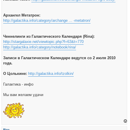
Архангел Метатрон:
http://galactika.info/category/archange ... -metatron/
Ченнелинги из Галактического Календаря (Rina):
http://stargalaxie.net/viewtopic.php?f=63&t=770
http://galactika.info/category/notebook/rina/
Записи в Галактическом Календаре ведутся со 2 июля 2010
года.
О Цолькине:
http://galactika.info/tzolkin/
Галактика - инфо
Мы вам желаем удачи
е
р
Rina