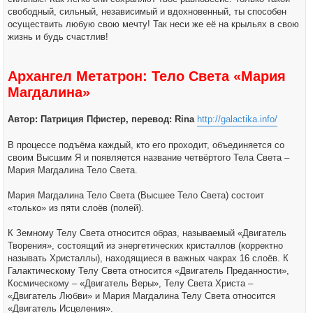
свободный, сильный, независимый и вдохновенный, ты способен
осуществить любую свою мечту! Так неси же её на крыльях в свою
жизнь и будь счастлив!
Архангел Метатрон: Тело Света «Мария
Магдалина»
Автор: Патриция Пфистер, перевод: Rina
http://galactika.info/
В процессе подъёма каждый, кто его проходит, объединяется со
своим Высшим Я и появляется название четвёртого Тела Света –
Мария Магдалина Тело Света.
Мария Магдалина Тело Света (Высшее Тело Света) состоит
«только» из пяти слоёв (полей).
К Земному Телу Света относится образ, называемый «Двигатель
Творения», состоящий из энергетических кристаллов (корректно
называть Христаллы), находящиеся в важных чакрах 16 слоёв. К
Галактическому Телу Света относится «Двигатель Преданности»,
Космическому – «Двигатель Веры», Телу Света Христа –
«Двигатель Любви» и Мария Магдалина Телу Света относится
«Двигатель Исцеления».