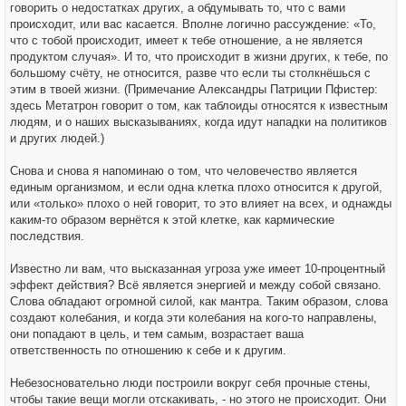
говорить о недостатках других, а обдумывать то, что с вами
происходит, или вас касается. Вполне логично рассуждение: «То,
что с тобой происходит, имеет к тебе отношение, а не является
продуктом случая». И то, что происходит в жизни других, к тебе, по
большому счёту, не относится, разве что если ты столкнёшься с
этим в твоей жизни. (Примечание Александры Патриции Пфистер:
здесь Метатрон говорит о том, как таблоиды относятся к известным
людям, и о наших высказываниях, когда идут нападки на политиков
и других людей.)
Снова и снова я напоминаю о том, что человечество является
единым организмом, и если одна клетка плохо относится к другой,
или «только» плохо о ней говорит, то это влияет на всех, и однажды
каким-то образом вернётся к этой клетке, как кармические
последствия.
Известно ли вам, что высказанная угроза уже имеет 10-процентный
эффект действия? Всё является энергией и между собой связано.
Слова обладают огромной силой, как мантра. Таким образом, слова
создают колебания, и когда эти колебания на кого-то направлены,
они попадают в цель, и тем самым, возрастает ваша
ответственность по отношению к себе и к другим.
Небезосновательно люди построили вокруг себя прочные стены,
чтобы такие вещи могли отскакивать, - но этого не происходит. Они