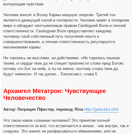
волнующим чувствам.
Человек вносит в Волну Кармы мощную энергию. Третий тон
является движущей силой в полярности. Человек живёт в полярном
мире и обладает неотъемлемым правом Свободной Воли и личной
ответственности. Свободная Воля предоставляет каждому
человеку свой собственный путь получения опыта и
совершенствования, а личная ответственность регулируется
механизмами кармы.
Не торопись ни мыслями, ни действиями. «Не торопись языком
твоим, и сердце твое да не спешит произнести слово пред Богом;
потому что Бог на небе, а ты на земле; поэтому слова твои да
будут немноги». И так далее... Екклесиаст, глава 5
Архангел Метатрон: Чувствующее
Человечество
Автор: Патриция Пфистер, перевод: Rina
http://galactika.info/
Что такое новое сознание человека? Это принятие полной
ответственности за всё, что встречается в жизни, - как внутри, так и
снаружи. Это значит не разбрасываться обвинениями, или не