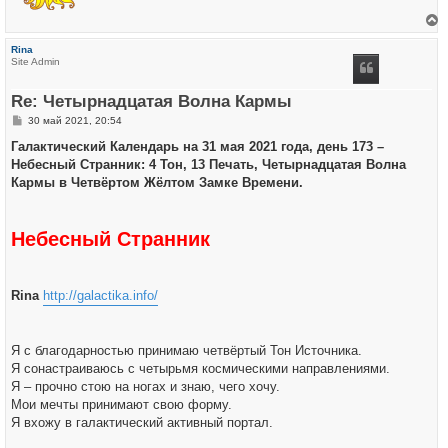
е
р
Rina
н
Site Admin
у
т
ь
Re: Четырнадцатая Волна Кармы
с
я
С
30 май 2021, 20:54
к
о
н
о
Галактический Календарь на 31 мая 2021 года, день 173 –
а
б
ч
Небесный Странник: 4 Тон, 13 Печать, Четырнадцатая Волна
щ
а
е
Кармы в Четвёртом Жёлтом Замке Времени.
л
н
у
и
е
Небесный Странник
Rina
http://galactika.info/
Я с благодарностью принимаю четвёртый Тон Источника.
Я сонастраиваюсь с четырьмя космическими направлениями.
Я – прочно стою на ногах и знаю, чего хочу.
Мои мечты принимают свою форму.
Я вхожу в галактический активный портал.