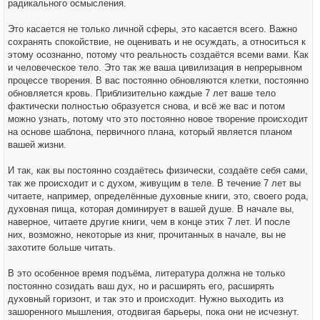
радикального осмысления.
Это касается не только личной сферы, это касается всего. Важно
сохранять спокойствие, не оценивать и не осуждать, а относиться к
этому осознанно, потому что реальность создаётся всеми вами. Как
и человеческое тело. Это так же ваша цивилизация в непрерывном
процессе творения. В вас постоянно обновляются клетки, постоянно
обновляется кровь. Приблизительно каждые 7 лет ваше тело
фактически полностью образуется снова, и всё же вас и потом
можно узнать, потому что это постоянно новое творение происходит
на основе шаблона, первичного плана, который является планом
вашей жизни.
И так, как вы постоянно создаётесь физически, создаёте себя сами,
так же происходит и с духом, живущим в теле. В течение 7 лет вы
читаете, например, определённые духовные книги, это, своего рода,
духовная пища, которая доминирует в вашей душе. В начале вы,
наверное, читаете другие книги, чем в конце этих 7 лет. И после
них, возможно, некоторые из книг, прочитанных в начале, вы не
захотите больше читать.
В это особенное время подъёма, литература должна не только
постоянно созидать ваш дух, но и расширять его, расширять
духовный горизонт, и так это и происходит. Нужно выходить из
зашоренного мышления, отодвигая барьеры, пока они не исчезнут.