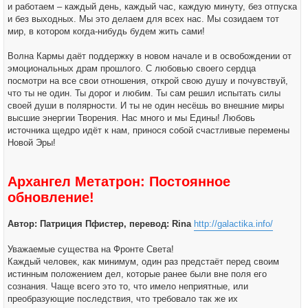
и работаем – каждый день, каждый час, каждую минуту, без отпуска
и без выходных. Мы это делаем для всех нас. Мы созидаем тот
мир, в котором когда-нибудь будем жить сами!
Волна Кармы даёт поддержку в новом начале и в освобождении от
эмоциональных драм прошлого. С любовью своего сердца
посмотри на все свои отношения, открой свою душу и почувствуй,
что ты не один. Ты дорог и любим. Ты сам решил испытать силы
своей души в полярности. И ты не один несёшь во внешние миры
высшие энергии Творения. Нас много и мы Едины! Любовь
источника щедро идёт к нам, принося собой счастливые перемены
Новой Эры!
Архангел Метатрон: Постоянное
обновление!
Автор: Патриция Пфистер, перевод: Rina
http://galactika.info/
Уважаемые существа на Фронте Света!
Каждый человек, как минимум, один раз предстаёт перед своим
истинным положением дел, которые ранее были вне поля его
сознания. Чаще всего это то, что имело неприятные, или
преобразующие последствия, что требовало так же их