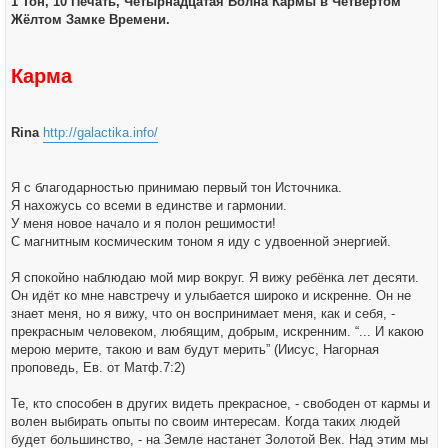
1 Тон, 10 Печать, Четырнадцатая Волна Кармы в Четвёртом
щ
е
Жёлтом Замке Времени.
н
и
е
Карма
Rina
http://galactika.info/
Я с благодарностью принимаю первый тон Источника.
Я нахожусь со всеми в единстве и гармонии.
У меня новое начало и я полон решимости!
С магнитным космическим тоном я иду с удвоенной энергией.
Я спокойно наблюдаю мой мир вокруг. Я вижу ребёнка лет десяти.
Он идёт ко мне навстречу и улыбается широко и искренне. Он не
знает меня, но я вижу, что он воспринимает меня, как и себя, -
прекрасным человеком, любящим, добрым, искренним. “... И какою
мерою мерите, такою и вам будут мерить” (Иисус, Нагорная
проповедь, Ев. от Матф.7:2)
Те, кто способен в других видеть прекрасное, - свободен от кармы и
волен выбирать опыты по своим интересам. Когда таких людей
будет большинство, - на Земле настанет Золотой Век. Над этим мы