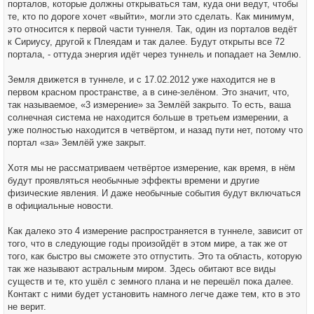
порталов, которые должны открываться там, куда они ведут, чтобы
те, кто по дороге хочет «выйти», могли это сделать. Как минимум,
это относится к первой части туннеля. Так, один из порталов ведёт
к Сириусу, другой к Плеядам и так далее. Будут открыты все 72
портала, - оттуда энергия идёт через туннель и попадает на Землю.
Земля движется в туннеле, и с 17.02.2012 уже находится не в
первом красном пространстве, а в сине-зелёном. Это значит, что,
так называемое, «3 измерение» за Землёй закрыто. То есть, ваша
солнечная система не находится больше в третьем измерении, а
уже полностью находится в четвёртом, и назад пути нет, потому что
портал «за» Землёй уже закрыт.
Хотя мы не рассматриваем четвёртое измерение, как время, в нём
будут проявляться необычные эффекты времени и другие
физические явления. И даже необычные события будут включаться
в официальные новости.
Как далеко это 4 измерение распространяется в туннеле, зависит от
того, что в следующие годы произойдёт в этом мире, а так же от
того, как быстро вы сможете это отпустить. Это та область, которую
так же называют астральным миром. Здесь обитают все виды
существ и те, кто ушёл с земного плана и не перешёл пока далее.
Контакт с ними будет установить намного легче даже тем, кто в это
не верит.