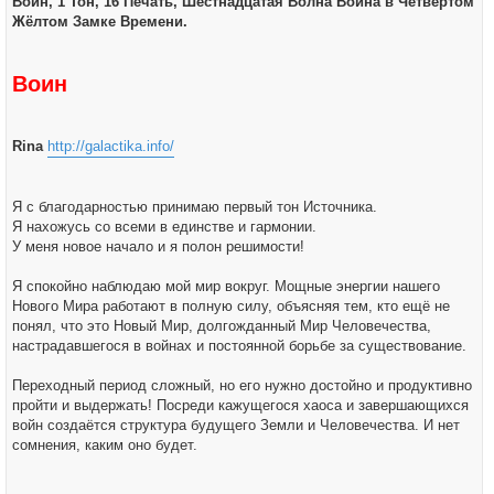
Воин, 1 Тон, 16 Печать, Шестнадцатая Волна Воина в Четвёртом
щ
е
Жёлтом Замке Времени.
н
и
е
Воин
Rina
http://galactika.info/
Я с благодарностью принимаю первый тон Источника.
Я нахожусь со всеми в единстве и гармонии.
У меня новое начало и я полон решимости!
Я спокойно наблюдаю мой мир вокруг. Мощные энергии нашего
Нового Мира работают в полную силу, объясняя тем, кто ещё не
понял, что это Новый Мир, долгожданный Мир Человечества,
настрадавшегося в войнах и постоянной борьбе за существование.
Переходный период сложный, но его нужно достойно и продуктивно
пройти и выдержать! Посреди кажущегося хаоса и завершающихся
войн создаётся структура будущего Земли и Человечества. И нет
сомнения, каким оно будет.