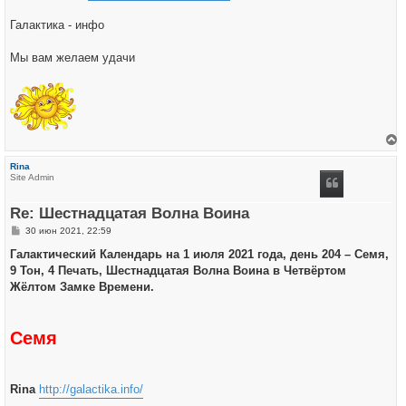
Галактика - инфо
Мы вам желаем удачи
е
р
Rina
н
Site Admin
у
т
ь
Re: Шестнадцатая Волна Воина
с
я
С
30 июн 2021, 22:59
к
о
н
о
Галактический Календарь на 1 июля 2021 года, день 204 – Семя,
а
б
ч
9 Тон, 4 Печать, Шестнадцатая Волна Воина в Четвёртом
щ
а
е
Жёлтом Замке Времени.
л
н
у
и
е
Семя
Rina
http://galactika.info/