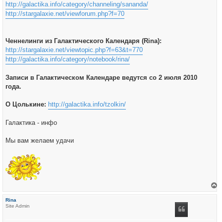
http://galactika.info/category/channeling/sananda/
http://stargalaxie.net/viewforum.php?f=70
Ченнелинги из Галактического Календаря (Rina):
http://stargalaxie.net/viewtopic.php?f=63&t=770
http://galactika.info/category/notebook/rina/
Записи в Галактическом Календаре ведутся со 2 июля 2010
года.
О Цолькине:
http://galactika.info/tzolkin/
Галактика - инфо
Мы вам желаем удачи
е
р
Rina
н
Site Admin
у
т
ь