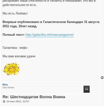
раскрывает наши способности и таланты и показывает, кто мы в
действительности есть.
Мы есть Любовь!
Впервые опубликовано в Галактическом Календаре 31 августа
2011 года, 10лет назад.
Полный текст:
http://galactika.info/new-programm/
Галактика - инфо
Мы вам желаем удачи
е
р
Rina
н
Site Admin
у
т
ь
Re: Шестнадцатая Волна Воина
с
я
С
24 июн 2021, 22:57
к
о
н