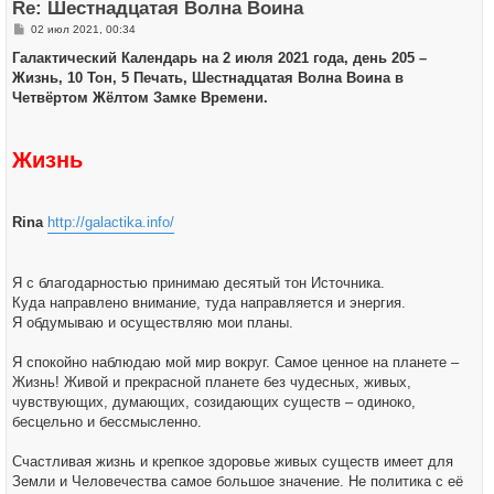
Re: Шестнадцатая Волна Воина
с
я
С
02 июл 2021, 00:34
к
о
н
о
Галактический Календарь на 2 июля 2021 года, день 205 –
а
б
ч
Жизнь, 10 Тон, 5 Печать, Шестнадцатая Волна Воина в
щ
а
е
Четвёртом Жёлтом Замке Времени.
л
н
у
и
е
Жизнь
Rina
http://galactika.info/
Я с благодарностью принимаю десятый тон Источника.
Куда направлено внимание, туда направляется и энергия.
Я обдумываю и осуществляю мои планы.
Я спокойно наблюдаю мой мир вокруг. Самое ценное на планете –
Жизнь! Живой и прекрасной планете без чудесных, живых,
чувствующих, думающих, созидающих существ – одиноко,
бесцельно и бессмысленно.
Счастливая жизнь и крепкое здоровье живых существ имеет для
Земли и Человечества самое большое значение. Не политика с её