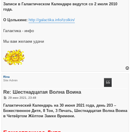
Записи в Галактическом Календаре ведутся со 2 июля 2010
года.
О Цолькине:
http://galactika.info/tzolkin/
Галактика - инфо
Мы вам желаем удачи
е
р
Rina
н
Site Admin
у
т
ь
Re: Шестнадцатая Волна Воина
с
я
С
29 июн 2021, 23:48
к
о
н
о
Галактический Календарь на 30 июня 2021 года, день 203 –
а
б
ч
Божественное Дитя, 8 Тон, 3 Печать, Шестнадцатая Волна Воина
щ
а
е
в Четвёртом Жёлтом Замке Времени.
л
н
у
и
е