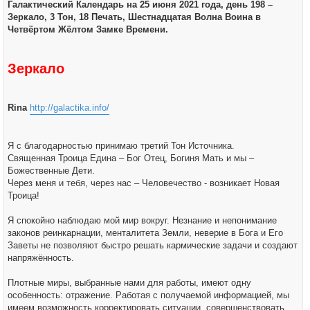
о
Галактический Календарь на 25 июня 2021 года, день 198 –
а
б
ч
Зеркало, 3 Тон, 18 Печать, Шестнадцатая Волна Воина в
щ
а
е
Четвёртом Жёлтом Замке Времени.
л
н
у
и
е
Зеркало
Rina
http://galactika.info/
Я с благодарностью принимаю третий Тон Источника.
Священная Троица Едина – Бог Отец, Богиня Мать и мы –
Божественные Дети.
Через меня и тебя, через нас – Человечество - возникает Новая
Троица!
Я спокойно наблюдаю мой мир вокруг. Незнание и непонимание
законов реинкарнации, менталитета Земли, неверие в Бога и Его
Заветы не позволяют быстро решать кармические задачи и создают
напряжённость.
Плотные миры, выбранные нами для работы, имеют одну
особенность: отражение. Работая с получаемой информацией, мы
имеем возможность корректировать ситуации, совершенствовать