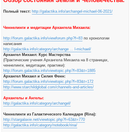
Обзор состояния Земли и Человечества.
Полный текст:
http://galactika.info/archangel-michael-06-2021/
Ченнелинги и медитации Архангела Михаила:
http://forum.galactika.info/viewforum.php?f=83
по хронологии
написания
http://galactika.info/category/archange ... l-michael/
Архангел Михаил: Курс Мастерства
(Практические учения Архангела Михаила на 8 страницах,
ченнелинги, медитации, практики):
http://forum.galactika.info/viewtopic.php?f=83&t=1885
Архангел Михаил и Силия Фенн:
http://forum.galactika.info/viewtopic.php?f=83&t=172
http://www.starchildglobal.com/channels-and-articles/
Архангелы и Ангелы:
http://galactika.info/category/archangel/
Ченнелинги из Галактического Календаря (Rina):
http://stargalaxie.net/viewtopic.php?f=63&t=770
http://galactika.info/category/notebook/rina/