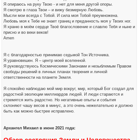
Я опираюсь на руку Твою - и нет для меня другой опоры.
Я смотрю в глаза Твои – и вижу безмерную Любовь.
Мысли мои всегда с Тобой. И сила моя Тобой преумножена.
Любовь моя к Тебе не знает границ и преданность моя у Твоих ног.
Я храню в моём сердце Твоё благословение и славлю Тебя и ныне и
присно и во веки веков!
Amen
Я с благодарностью принимаю седьмой Тон Источника.
Я уравновешен. Я – центр моей вселенной.
Я руководствуюсь Космическими Законами и незыблемым Правом
свободы решений в личных планах творения и личной
ответственности на планете Земля.
Я спокойно наблюдаю мой мир вокруг, мир, который Бог создал для
радостной эволюции миллиардов людей. И люди стараются и
стремятся жить радостно. Но негативные опыты и события
склоняют чашу весов в минус, а это очень нежелательно и должно
быть как можно быстрее исправлено.
Архангел Михаил в июне 2021 года: