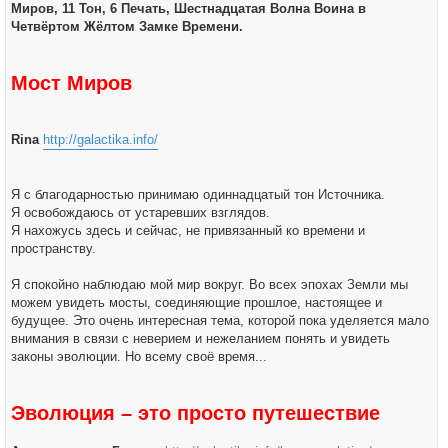
ч
Миров, 11 Тон, 6 Печать, Шестнадцатая Волна Воина в
щ
а
е
Четвёртом Жёлтом Замке Времени.
л
н
у
и
е
Мост Миров
Rina
http://galactika.info/
Я с благодарностью принимаю одиннадцатый тон Источника.
Я освобождаюсь от устаревших взглядов.
Я нахожусь здесь и сейчас, не привязанный ко времени и
пространству.
Я спокойно наблюдаю мой мир вокруг. Во всех эпохах Земли мы
можем увидеть мосты, соединяющие прошлое, настоящее и
будущее. Это очень интересная тема, которой пока уделяется мало
внимания в связи с неверием и нежеланием понять и увидеть
законы эволюции. Но всему своё время...
Эволюция – это просто путешествие