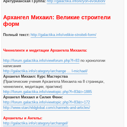
Арктурианская Группа:
http://galactika.info/kryon-evolution/
Архангел Михаил: Великие строители
форм
Полный текст:
http://galactika.info/velikie-stroiteli-form/
Ченнелинги и медитации Архангела Михаила:
http://forum.galactika.info/viewforum.php?f=83
по хронологии
написания
http://galactika.info/category/archange ... l-michael/
Архангел Михаил: Курс Мастерства
(Практические учения Архангела Михаила на 8 страницах,
ченнелинги, медитации, практики):
http://forum.galactika.info/viewtopic.php?f=83&t=1885
Архангел Михаил и Силия Фенн:
http://forum.galactika.info/viewtopic.php?f=83&t=172
http://www.starchildglobal.com/channels-and-articles/
Архангелы и Ангелы:
http://galactika.info/category/archangel/