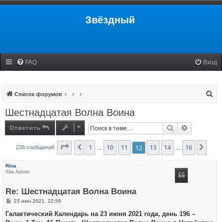
Звёздный
FAQ
Вход
П
Список форумов
о
Шестнадцатая Волна Воина
и
Ответить
Поиск
Расширенн
с
к
Страница
1
12
10
из
16
11
12
13
14
16
Пред.
След
238 сообщений
…
…
Rina
Site Admin
Re: Шестнадцатая Волна Воина
С
23 июн 2021, 22:59
о
о
Галактический Календарь на 23 июня 2021 года, день 196 –
б