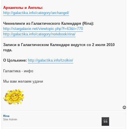
Архангелы и Ангелы:
http://galactika.info/category/archangel/
Ченнелинги из Галактического Календаря (Rina):
http://stargalaxie.net/viewtopic.php?f=63&t=770
http://galactika.info/category/notebook/rina/
Записи в Галактическом Календаре ведутся со 2 июля 2010
года.
О Цолькине:
http://galactika.info/tzolkin/
Галактика - инфо
Мы вам желаем удачи
е
р
Rina
н
Site Admin
у
т
ь