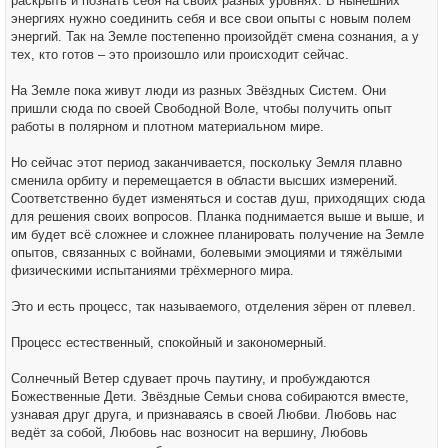
раскрыть и познать себя на своих разных уровнях. В нынешних
энергиях нужно соединить себя и все свои опыты с новым полем
энергий. Так на Земле постепенно произойдёт смена сознания, а у
тех, кто готов – это произошло или происходит сейчас.
На Земле пока живут люди из разных Звёздных Систем. Они
пришли сюда по своей Свободной Воле, чтобы получить опыт
работы в полярном и плотном материальном мире.
Но сейчас этот период заканчивается, поскольку Земля плавно
сменила орбиту и перемещается в области высших измерений.
Соответственно будет изменяться и состав душ, приходящих сюда
для решения своих вопросов. Планка поднимается выше и выше, и
им будет всё сложнее и сложнее планировать получение на Земле
опытов, связанных с войнами, болевыми эмоциями и тяжёлыми
физическими испытаниями трёхмерного мира.
Это и есть процесс, так называемого, отделения зёрен от плевел.
Процесс естественный, спокойный и закономерный.
Солнечный Ветер сдувает прочь паутину, и пробуждаются
Божественные Дети. Звёздные Семьи снова собираются вместе,
узнавая друг друга, и признаваясь в своей Любви. Любовь нас
ведёт за собой, Любовь нас возносит на вершину, Любовь