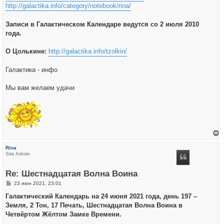
http://galactika.info/category/notebook/rina/
Записи в Галактическом Календаре ведутся со 2 июля 2010
года.
О Цолькине:
http://galactika.info/tzolkin/
Галактика - инфо
Мы вам желаем удачи
е
р
Rina
н
Site Admin
у
т
ь
Re: Шестнадцатая Волна Воина
с
я
С
23 июн 2021, 23:01
к
о
н
о
Галактический Календарь на 24 июня 2021 года, день 197 –
а
б
ч
Земля, 2 Тон, 17 Печать, Шестнадцатая Волна Воина в
щ
а
е
Четвёртом Жёлтом Замке Времени.
л
н
у