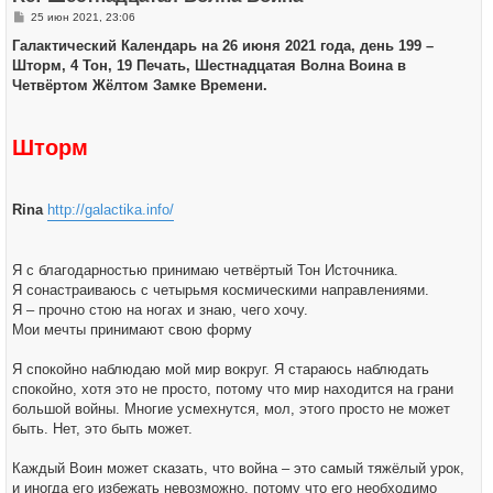
я
С
25 июн 2021, 23:06
к
о
н
о
Галактический Календарь на 26 июня 2021 года, день 199 –
а
б
ч
Шторм, 4 Тон, 19 Печать, Шестнадцатая Волна Воина в
щ
а
е
Четвёртом Жёлтом Замке Времени.
л
н
у
и
е
Шторм
Rina
http://galactika.info/
Я с благодарностью принимаю четвёртый Тон Источника.
Я сонастраиваюсь с четырьмя космическими направлениями.
Я – прочно стою на ногах и знаю, чего хочу.
Мои мечты принимают свою форму
Я спокойно наблюдаю мой мир вокруг. Я стараюсь наблюдать
спокойно, хотя это не просто, потому что мир находится на грани
большой войны. Многие усмехнутся, мол, этого просто не может
быть. Нет, это быть может.
Каждый Воин может сказать, что война – это самый тяжёлый урок,
и иногда его избежать невозможно, потому что его необходимо