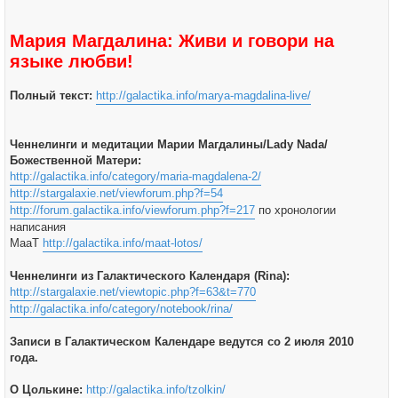
Мария Магдалина: Живи и говори на
языке любви!
Полный текст:
http://galactika.info/marya-magdalina-live/
Ченнелинги и медитации Марии Магдалины/Lady Nada/
Божественной Матери:
http://galactika.info/category/maria-magdalena-2/
http://stargalaxie.net/viewforum.php?f=54
http://forum.galactika.info/viewforum.php?f=217
по хронологии
написания
МааТ
http://galactika.info/maat-lotos/
Ченнелинги из Галактического Календаря (Rina):
http://stargalaxie.net/viewtopic.php?f=63&t=770
http://galactika.info/category/notebook/rina/
Записи в Галактическом Календаре ведутся со 2 июля 2010
года.
О Цолькине:
http://galactika.info/tzolkin/