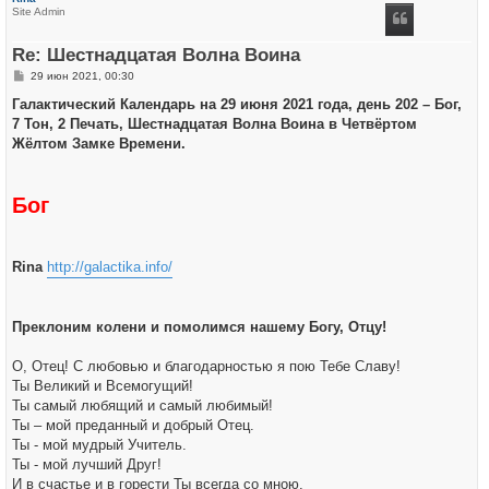
н
Site Admin
у
т
ь
Re: Шестнадцатая Волна Воина
с
я
С
29 июн 2021, 00:30
к
о
н
о
Галактический Календарь на 29 июня 2021 года, день 202 – Бог,
а
б
ч
7 Тон, 2 Печать, Шестнадцатая Волна Воина в Четвёртом
щ
а
е
Жёлтом Замке Времени.
л
н
у
и
е
Бог
Rina
http://galactika.info/
Преклоним колени и помолимся нашему Богу, Отцу!
О, Отец! С любовью и благодарностью я пою Тебе Славу!
Ты Великий и Всемогущий!
Ты самый любящий и самый любимый!
Ты – мой преданный и добрый Отец.
Ты - мой мудрый Учитель.
Ты - мой лучший Друг!
И в счастье и в горести Ты всегда со мною.