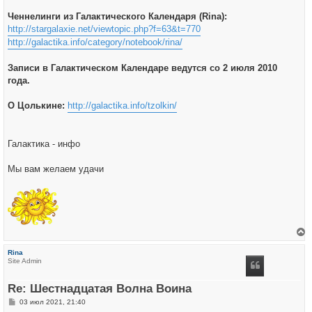
Ченнелинги из Галактического Календаря (Rina):
http://stargalaxie.net/viewtopic.php?f=63&t=770
http://galactika.info/category/notebook/rina/
Записи в Галактическом Календаре ведутся со 2 июля 2010
года.
О Цолькине:
http://galactika.info/tzolkin/
Галактика - инфо
Мы вам желаем удачи
е
р
Rina
н
Site Admin
у
т
ь
Re: Шестнадцатая Волна Воина
с
я
С
03 июл 2021, 21:40
к
о