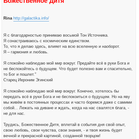
Божественное Дитя
Rina
http://galactika.info/
Я с благодарностью принимаю восьмой Тон Источника.
Я сонастраиваюсь с космическим единством.
То, что я делаю здесь, влияет на всю вселенную и наоборот.
Я – гармония и любовь.
Я спокойно наблюдаю мой мир вокруг. Предайте всё в руки Бога и
не беспокойтесь о будущем. Что будет полезно вам и спасительно,
то Бог и пошлет."
Старец Иероним Эгинский
Я спокойно наблюдаю мой мир вокруг. Конечно, хотелось бы
передать всё в руки Бога и не беспокоиться о будущем. Но на яву
мы живём в постоянных процессах и часто боремся даже с самими
собой... Лежать на диване и ждать, когда на нас свалятся блага, -
не для нас.
Трудись, Божественное Дитя, вплетай в события дня свой опыт,
свою любовь, свои чувства, свои знания, - и твоя жизнь будет
вечной и прекрасной картиной, созданной творцом!