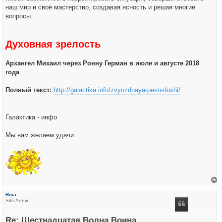
наш мир и своё мастерство, создавая ясность и решая многие
вопросы.
Духовная зрелость
Архангел Михаил через Ронну Герман в июле и августе 2018
года
Полный текст:
http://galactika.info/zvyozdnaya-pesn-dushi/
Галактика - инфо
Мы вам желаем удачи
е
р
Rina
н
Site Admin
у
т
ь
Re: Шестнадцатая Волна Воина
с