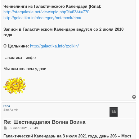
Ченнелинги из Галактического Календаря (Rina):
http://stargalaxie.net/viewtopic.php?f=63&t=770
http://galactika.info/category/notebook/rina/
Записи в Галактическом Календаре ведутся со 2 июля 2010
года.
О Цолькине:
http://galactika.info/tzolkin/
Галактика - инфо
Мы вам желаем удачи
е
р
Rina
н
Site Admin
у
т
ь
Re: Шестнадцатая Волна Воина
с
я
С
02 июл 2021, 23:49
к
о
н
о
Галактический Календарь на 3 июля 2021 года, день 206 – Мост
а
б