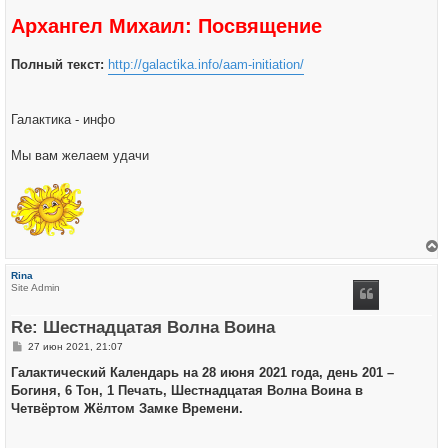
Архангел Михаил: Посвящение
Полный текст:
http://galactika.info/aam-initiation/
Галактика - инфо
Мы вам желаем удачи
е
р
Rina
н
Site Admin
у
т
ь
Re: Шестнадцатая Волна Воина
с
я
С
27 июн 2021, 21:07
к
о
н
о
Галактический Календарь на 28 июня 2021 года, день 201 –
а
б
ч
Богиня, 6 Тон, 1 Печать, Шестнадцатая Волна Воина в
щ
а
е
Четвёртом Жёлтом Замке Времени.
л
н
у
и
е