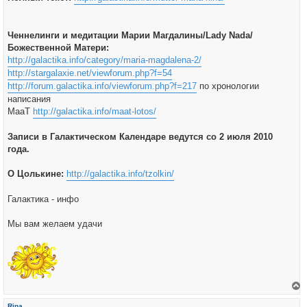
Ченнелинги и медитации Марии Магдалины/Lady Nada/
Божественной Матери:
http://galactika.info/category/maria-magdalena-2/
http://stargalaxie.net/viewforum.php?f=54
http://forum.galactika.info/viewforum.php?f=217
по хронологии
написания
МааТ
http://galactika.info/maat-lotos/
Записи в Галактическом Календаре ведутся со 2 июля 2010
года.
О Цолькине:
http://galactika.info/tzolkin/
Галактика - инфо
Мы вам желаем удачи
е
р
Rina