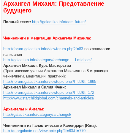
Архангел Михаил: Представление
будущего
Полный текст:
http://galactika.info/aam-future/
Ченнелинги и медитации Архангела Михаила:
http://forum.galactika.info/viewforum.php?f=83
по хронологии
написания
http://galactika.info/category/archange ... l-michael/
Архангел Михаил: Курс Мастерства
(Практические учения Архангела Михаила на 8 страницах,
ченнелинги, медитации, практики):
http://forum.galactika.info/viewtopic.php?f=83&t=1885
Архангел Михаил и Силия Фенн:
http://forum.galactika.info/viewtopic.php?f=83&t=172
http://www.starchildglobal.com/channels-and-articles/
Архангелы и Ангелы:
http://galactika.info/category/archangel/
Ченнелинги из Галактического Календаря (Rina):
http://stargalaxie.net/viewtopic.php?f=63&t=770