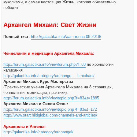
куколками, а самая настоящая Жизнь, которая обязательно
победит!
Архангел Михаил: Свет Жизни
Полный ткст:
http://galactika.info/aam-ronna-08-2018/
Ченнелинги и медитации Архангела Михаила:
http://forum.galactika.info/viewforum.php?f=83
по хронологии
написания
http://galactika.info/category/archange ... l-michael/
Архангел Михаил: Курс Мастерства
(Практические учения Архангела Михаила на 8 страницах,
ченнелинги, медитации, практики):
http://forum.galactika.info/viewtopic.php?f=83&t=1885
Архангел Михаил и Силия Фенн:
http://forum.galactika.info/viewtopic.php?f=83&t=172
http://www.starchildglobal.com/channels-and-articles/
Архангелы и Ангелы:
http://galactika.info/category/archangel/