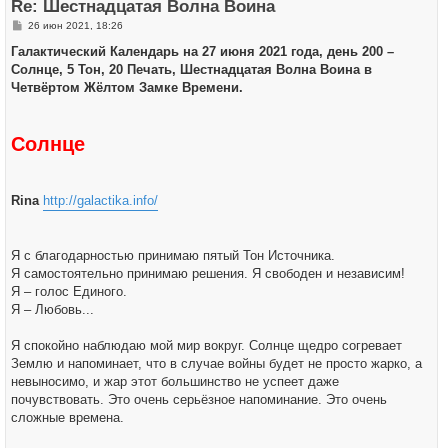
Re: Шестнадцатая Волна Воина
с
я
С
26 июн 2021, 18:26
к
о
н
о
Галактический Календарь на 27 июня 2021 года, день 200 –
а
б
ч
Солнце, 5 Тон, 20 Печать, Шестнадцатая Волна Воина в
щ
а
е
Четвёртом Жёлтом Замке Времени.
л
н
у
и
е
Солнце
Rina
http://galactika.info/
Я с благодарностью принимаю пятый Тон Источника.
Я самостоятельно принимаю решения. Я свободен и независим!
Я – голос Единого.
Я – Любовь...
Я спокойно наблюдаю мой мир вокруг. Солнце щедро согревает
Землю и напоминает, что в случае войны будет не просто жарко, а
невыносимо, и жар этот большинство не успеет даже
почувствовать. Это очень серьёзное напоминание. Это очень
сложные времена.