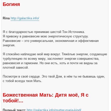
Богиня
Rina
http://galactika.info/
Я с благодарностью принимаю шестой Тон Источника.
Я привожу в равновесие мою энергетическую структуру.
Равновесие – это универсальная, экономичная и эффективная
энергия.
Я спокойно наблюдаю мой мир вокруг. Тяжёлые энергии, создающие
турбуленцию по всему миру, заслоняют энергии совершенства,
равновесия и гармонии. Но они есть, хоть и почти не видны за
плотной завесой.
Посмотри в своё сердце. Это твой Дом, в нём ты не бываешь один,
с тобой всегда твоя Мать.
Божественная Мать: Дитя моё, Я с
тобой!...
Полный текст:
http://galactika.info/mutter-maria-kind/