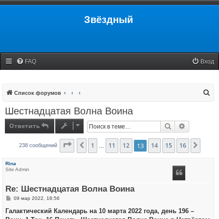
Звёздный
FAQ
Вход
П
Список форумов
о
Шестнадцатая Волна Воина
и
Ответить
Поиск
Расширенн
с
к
Страница
1
13
11
из
16
12
13
14
15
16
Пред.
След.
238 сообщений
…
Rina
Site Admin
Re: Шестнадцатая Волна Воина
С
09 мар 2022, 18:56
о
о
Галактический Календарь на 10 марта 2022 года, день 196 –
б