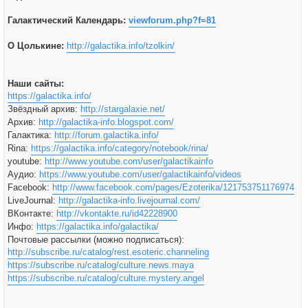
Галактический Календарь:
viewforum.php?f=81
О Цолькине:
http://galactika.info/tzolkin/
Наши сайты:
https://galactika.info/
Звёздный архив:
http://stargalaxie.net/
Архив:
http://galactika-info.blogspot.com/
Галактика:
http://forum.galactika.info/
Rina:
https://galactika.info/category/notebook/rina/
youtube:
http://www.youtube.com/user/galactikainfo
Аудио:
https://www.youtube.com/user/galactikainfo/videos
Facebook:
http://www.facebook.com/pages/Ezoterika/121753751176974
LiveJournal:
http://galactika-info.livejournal.com/
ВКонтакте:
http://vkontakte.ru/id42228900
Инфо:
https://galactika.info/galactika/
Почтовые рассылки (можно подписаться):
http://subscribe.ru/catalog/rest.esoteric.channeling
https://subscribe.ru/catalog/culture.news.maya
https://subscribe.ru/catalog/culture.mystery.angel