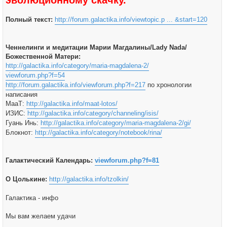
эволюционному скачку.
Полный текст:
http://forum.galactika.info/viewtopic.p ... &start=120
Ченнелинги и медитации Марии Магдалины/Lady Nada/
Божественной Матери:
http://galactika.info/category/maria-magdalena-2/
viewforum.php?f=54
http://forum.galactika.info/viewforum.php?f=217
по хронологии
написания
МааТ:
http://galactika.info/maat-lotos/
ИЗИС:
http://galactika.info/category/channeling/isis/
Гуань Инь:
http://galactika.info/category/maria-magdalena-2/gi/
Блокнот:
http://galactika.info/category/notebook/rina/
Галактический Календарь:
viewforum.php?f=81
О Цолькине:
http://galactika.info/tzolkin/
Галактика - инфо
Мы вам желаем удачи