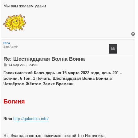
Мы вам желаем удачи
е
р
Rina
н
Site Admin
у
т
ь
Re: Шестнадцатая Волна Воина
с
я
С
14 мар 2022, 23:08
к
о
н
о
Галактический Календарь на 15 марта 2022 года, день 201 –
а
б
ч
Богиня, 6 Тон, 1 Печать, Шестнадцатая Волна Воина в
щ
а
е
Четвёртом Жёлтом Замке Времени.
л
н
у
и
е
Богиня
Rina
http://galactika.info/
Я с благодарностью принимаю шестой Тон Источника.