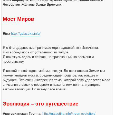
щ
а
е
Четвёртом Жёлтом Замке Времени.
л
н
у
и
е
Мост Миров
Rina
http://galactika.info/
Я с благодарностью принимаю одиннадцатый тон Источника.
Я освобождаюсь от устаревших взглядов.
Я нахожусь здесь и сейчас, не привязанный ко времени и
пространству.
Я спокойно наблюдаю мой мир вокруг. Во всех эпохах Земли мы
можем увидеть мосты, соединяющие прошлое, настоящее и
будущее. Это очень интересная тема, которой пока уделяется мало
внимания в связи с неверием и нежеланием понять и увидеть
законы эволюции. Но всему своё время...
Эволюция – это путешествие
Арктурианская Группа:
http://galactika.info/kryon-evolution/