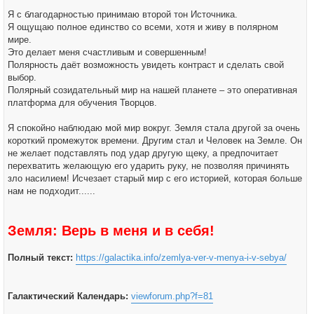
Я с благодарностью принимаю второй тон Источника.
Я ощущаю полное единство со всеми, хотя и живу в полярном
мире.
Это делает меня счастливым и совершенным!
Полярность даёт возможность увидеть контраст и сделать свой
выбор.
Полярный созидательный мир на нашей планете – это оперативная
платформа для обучения Творцов.
Я спокойно наблюдаю мой мир вокруг. Земля стала другой за очень
короткий промежуток времени. Другим стал и Человек на Земле. Он
не желает подставлять под удар другую щеку, а предпочитает
перехватить желающую его ударить руку, не позволяя причинять
зло насилием! Исчезает старый мир с его историей, которая больше
нам не подходит......
Земля: Верь в меня и в себя!
Полный текст:
https://galactika.info/zemlya-ver-v-menya-i-v-sebya/
Галактический Календарь:
viewforum.php?f=81