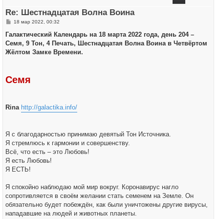
т
ь
Re: Шестнадцатая Волна Воина
с
я
С
18 мар 2022, 00:32
к
о
н
о
Галактический Календарь на 18 марта 2022 года, день 204 –
а
б
ч
Семя, 9 Тон, 4 Печать, Шестнадцатая Волна Воина в Четвёртом
щ
а
е
Жёлтом Замке Времени.
л
н
у
и
е
Семя
Rina
http://galactika.info/
Я с благодарностью принимаю девятый Тон Источника.
Я стремлюсь к гармонии и совершенству.
Всё, что есть – это Любовь!
Я есть Любовь!
Я ЕСТЬ!
Я спокойно наблюдаю мой мир вокруг. Коронавирус нагло
сопротивляется в своём желании стать семенем на Земле. Он
обязательно будет побеждён, как были уничтожены другие вирусы,
нападавшие на людей и животных планеты.