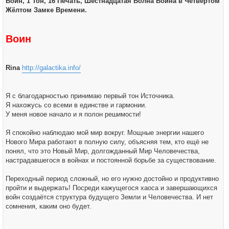
Воин, 1 Тон, 16 Печать, Шестнадцатая Волна Воина в Четвёртом
щ
е
Жёлтом Замке Времени.
н
и
е
Воин
Rina
http://galactika.info/
Я с благодарностью принимаю первый тон Источника.
Я нахожусь со всеми в единстве и гармонии.
У меня новое начало и я полон решимости!
Я спокойно наблюдаю мой мир вокруг. Мощные энергии нашего
Нового Мира работают в полную силу, объясняя тем, кто ещё не
понял, что это Новый Мир, долгожданный Мир Человечества,
настрадавшегося в войнах и постоянной борьбе за существование.
Переходный период сложный, но его нужно достойно и продуктивно
пройти и выдержать! Посреди кажущегося хаоса и завершающихся
войн создаётся структура будущего Земли и Человечества. И нет
сомнения, каким оно будет.