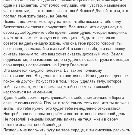
один из вариантов. Этот голос интуиции, или чувство, называемое
часто шестым, — это твоя связь с твоей Высшей Душой, с тем, кто
послал тебя жить здесь, на Земле.
Позволь положить мою руку на твою, чтобы показать тебе силу
Божественной связи и сочувствия. Всё ценно, что люди несут в
своей душе! Уделяйте себе время, своей душе, которая наверняка
хочет дать вам некоторую информацию – будь то несколько
советов на дальнейшую жизнь, или она тебе просто говорит: ты
прекрасен, наслаждайся жизнью! Это моя просьба, и я вас прошу
считать важным то, что вам хочет сказать духовный мир: Земля
поднимается, она изменяется, она удаляет старые грузы и смещает
свои чакры, настраиваясь на Центр Галактики.
Это коснётся каждого человека. Вы так же по-новому
настраиваетесь. Вы делаете это постоянно. И ни один ваш день не
похож на другой. Искусство в том, чтобы уделять телу, которое
тебя выражает, много внимания, чтобы оно могло спокойно
настроиться на изменения.
Уделяй себе время, прислушивайся к себе внимательно и береги
связь с самим собой. Помни: в тебе самом есть всё, что ты должен
знать, что тебе нужно, это будет тебе немедленно открываться.
Настрой свои сенсоры на приём и соответственно веди свой день.
Не позволяй внешним событиям влиять на тебя, живи в своём
высшем знании, своей свободе.
Позволь мне положить руку на твоё сердце, и ты сможешь раскрыть