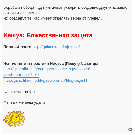
Борьба и победа над ним может ускорить создание других важных
вакцин и лекарств.
Их создадут те, кто умеет отделять зёрна от плевел.
Иешуа: Божественная защита
Полный текст:
http://galactika.info/jeshua/
Ченнелинги и практики Иисуса (Иешуа) Сананды:
http://galactika.info/category/channeling/sananda/
viewforum.php?f=70
http://galactika-info.blogspot.com/p/blog-page.html
Галактика - инфо
Мы вам желаем удачи
е