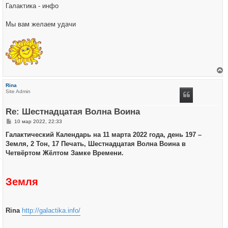
Галактика - инфо
Мы вам желаем удачи
е
р
Rina
н
Site Admin
у
т
ь
Re: Шестнадцатая Волна Воина
с
я
С
10 мар 2022, 22:33
к
о
н
о
Галактический Календарь на 11 марта 2022 года, день 197 –
а
б
ч
Земля, 2 Тон, 17 Печать, Шестнадцатая Волна Воина в
щ
а
е
Четвёртом Жёлтом Замке Времени.
л
н
у
и
е
Земля
Rina
http://galactika.info/