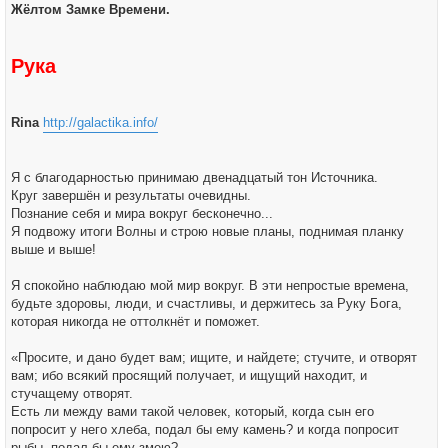
а
е
Жёлтом Замке Времени.
л
н
у
и
е
Рука
Rina
http://galactika.info/
Я с благодарностью принимаю двенадцатый тон Источника.
Круг завершён и результаты очевидны.
Познание себя и мира вокруг бесконечно...
Я подвожу итоги Волны и строю новые планы, поднимая планку
выше и выше!
Я спокойно наблюдаю мой мир вокруг. В эти непростые времена,
будьте здоровы, люди, и счастливы, и держитесь за Руку Бога,
которая никогда не оттолкнёт и поможет.
«Просите, и дано будет вам; ищите, и найдете; стучите, и отворят
вам; ибо всякий просящий получает, и ищущий находит, и
стучащему отворят.
Есть ли между вами такой человек, который, когда сын его
попросит у него хлеба, подал бы ему камень? и когда попросит
рыбы, подал бы ему змею?