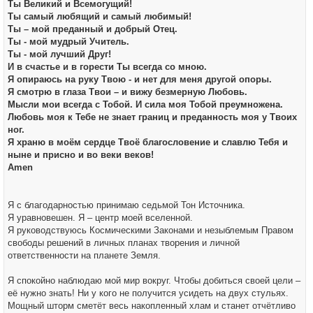
Ты Великий и Всемогущий!
Ты самый любящий и самый любимый!
Ты – мой преданный и добрый Отец.
Ты - мой мудрый Учитель.
Ты - мой лучший Друг!
И в счастье и в горести Ты всегда со мною.
Я опираюсь на руку Твою - и нет для меня другой опоры.
Я смотрю в глаза Твои – и вижу безмерную Любовь.
Мысли мои всегда с Тобой. И сила моя Тобой преумножена.
Любовь моя к Тебе не знает границ и преданность моя у Твоих
ног.
Я храню в моём сердце Твоё благословение и славлю Тебя и
ныне и присно и во веки веков!
Amen
Я с благодарностью принимаю седьмой Тон Источника.
Я уравновешен. Я – центр моей вселенной.
Я руководствуюсь Космическими Законами и незыблемым Правом
свободы решений в личных планах творения и личной
ответственности на планете Земля.
Я спокойно наблюдаю мой мир вокруг. Чтобы добиться своей цели –
её нужно знать! Ни у кого не получится усидеть на двух стульях.
Мощный шторм сметёт весь накопленный хлам и станет отчётливо