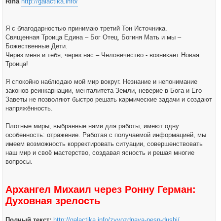
Rina
http://galactika.info/
Я с благодарностью принимаю третий Тон Источника.
Священная Троица Едина – Бог Отец, Богиня Мать и мы –
Божественные Дети.
Через меня и тебя, через нас – Человечество - возникает Новая
Троица!
Я спокойно наблюдаю мой мир вокруг. Незнание и непонимание
законов реинкарнации, менталитета Земли, неверие в Бога и Его
Заветы не позволяют быстро решать кармические задачи и создают
напряжённость.
Плотные миры, выбранные нами для работы, имеют одну
особенность: отражение. Работая с получаемой информацией, мы
имеем возможность корректировать ситуации, совершенствовать
наш мир и своё мастерство, создавая ясность и решая многие
вопросы.
Архангел Михаил через Ронну Герман:
Духовная зрелость
Полный текст:
http://galactika.info/zvyozdnaya-pesn-dushi/