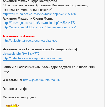
Архангел Михаил: Курс Мастерства
(Практические учения Архангела Михаила на 8 страницах,
ченнелинги, медитации, практики):
http://forum.galactika.info/viewtopic.php?f=83&t=1885
Архангел Михаил и Силия Фенн:
http://forum.galactika.info/viewtopic.php?f=83&t=172
http://www.starchildglobal.com/channels-and-articles/
Архангелы и Ангелы:
http://galactika.info/category/archangel/
Ченнелинги из Галактического Календаря (Rina):
viewtopic.php?f=63&t=770
http://galactika.info/category/notebook/rina/
Записи в Галактическом Календаре ведутся со 2 июля 2010
года.
О Цолькине:
http://galactika.info/tzolkin/
Галактика - инфо
Мы вам желаем удачи