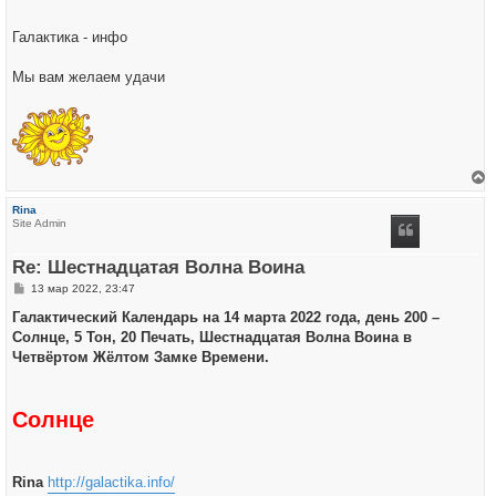
Галактика - инфо
Мы вам желаем удачи
е
р
Rina
н
Site Admin
у
т
ь
Re: Шестнадцатая Волна Воина
с
я
С
13 мар 2022, 23:47
к
о
н
о
Галактический Календарь на 14 марта 2022 года, день 200 –
а
б
ч
Солнце, 5 Тон, 20 Печать, Шестнадцатая Волна Воина в
щ
а
е
Четвёртом Жёлтом Замке Времени.
л
н
у
и
е
Солнце
Rina
http://galactika.info/