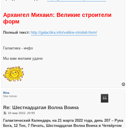
Архангел Михаил: Великие строители
форм
Полный текст:
http://galactika.info/velikie-stroiteli-form/
Галактика - инфо
Мы вам желаем удачи
е
р
Rina
н
Site Admin
у
т
ь
Re: Шестнадцатая Волна Воина
с
я
С
20 мар 2022, 20:55
к
о
н
о
Галактический Календарь на 21 марта 2022 года, день 207 – Рука
а
б
ч
Бога, 12 Тон, 7 Печать, Шестнадцатая Волна Воина в Четвёртом
щ