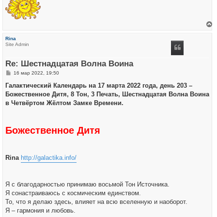
е
р
Rina
н
Site Admin
у
т
ь
Re: Шестнадцатая Волна Воина
с
я
С
16 мар 2022, 19:50
к
о
н
о
Галактический Календарь на 17 марта 2022 года, день 203 –
а
б
ч
Божественное Дитя, 8 Тон, 3 Печать, Шестнадцатая Волна Воина
щ
а
е
в Четвёртом Жёлтом Замке Времени.
л
н
у
и
е
Божественное Дитя
Rina
http://galactika.info/
Я с благодарностью принимаю восьмой Тон Источника.
Я сонастраиваюсь с космическим единством.
То, что я делаю здесь, влияет на всю вселенную и наоборот.
Я – гармония и любовь.