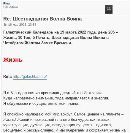
р
Rina
н
Site Admin
у
т
ь
Re: Шестнадцатая Волна Воина
с
я
С
18 мар 2022, 23:14
к
о
н
о
Галактический Календарь на 19 марта 2022 года, день 205 –
а
б
ч
Жизнь, 10 Тон, 5 Печать, Шестнадцатая Волна Воина в
щ
а
е
Четвёртом Жёлтом Замке Времени.
л
н
у
и
е
Жизнь
Rina
http://galactika.info/
Я с благодарностью принимаю десятый тон Источника.
Куда направлено внимание, туда направляется и энергия.
Я обдумываю и осуществляю мои планы.
Я спокойно наблюдаю мой мир вокруг. Самое ценное на планете –
Жизнь! Живой и прекрасной планете без чудесных, живых,
чувствующих, думающих, созидающих существ – одиноко,
бесцельно и бессмысленно. И мы оберегаем и сохраняем жизнь на