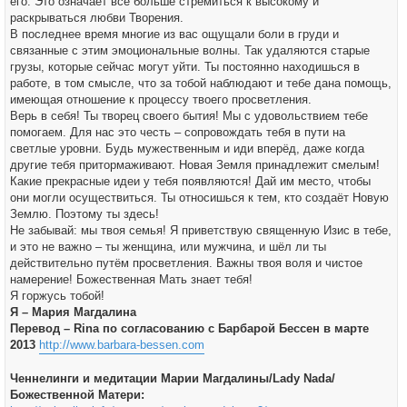
его. Это означает всё больше стремиться к высокому и
раскрываться любви Творения.
В последнее время многие из вас ощущали боли в груди и
связанные с этим эмоциональные волны. Так удаляются старые
грузы, которые сейчас могут уйти. Ты постоянно находишься в
работе, в том смысле, что за тобой наблюдают и тебе дана помощь,
имеющая отношение к процессу твоего просветления.
Верь в себя! Ты творец своего бытия! Мы с удовольствием тебе
помогаем. Для нас это честь – сопровождать тебя в пути на
светлые уровни. Будь мужественным и иди вперёд, даже когда
другие тебя притормаживают. Новая Земля принадлежит смелым!
Какие прекрасные идеи у тебя появляются! Дай им место, чтобы
они могли осуществиться. Ты относишься к тем, кто создаёт Новую
Землю. Поэтому ты здесь!
Не забывай: мы твоя семья! Я приветствую священную Изис в тебе,
и это не важно – ты женщина, или мужчина, и шёл ли ты
действительно путём просветления. Важны твоя воля и чистое
намерение! Божественная Мать знает тебя!
Я горжусь тобой!
Я – Мария Магдалина
Перевод – Rina по согласованию с Барбарой Бессен в марте
2013
http://www.barbara-bessen.com
Ченнелинги и медитации Марии Магдалины/Lady Nada/
Божественной Матери: