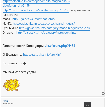
http://galactika.info/category/maria-magdalena-2/
viewforum.php?f=54
http://forum.galactika.info/viewforum.php?f=217
по хронологии
написания
МааТ:
http://galactika.info/maat-lotos/
ИЗИС:
http://galactika.info/category/channeling/isis/
Гуань Инь:
http://galactika.info/category/maria-magdalena-2/gi/
Блокнот:
http://galactika.info/category/notebook/rina/
Галактический Календарь:
viewforum.php?f=81
О Цолькине:
http://galactika.info/tzolkin/
Галактика - инфо
Мы вам желаем удачи
е
р
Rina
н
Site Admin
у