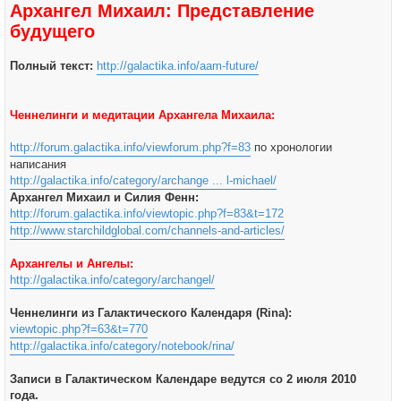
Архангел Михаил: Представление
будущего
Полный текст:
http://galactika.info/aam-future/
Ченнелинги и медитации Архангела Михаила:
http://forum.galactika.info/viewforum.php?f=83
по хронологии
написания
http://galactika.info/category/archange ... l-michael/
Архангел Михаил и Силия Фенн:
http://forum.galactika.info/viewtopic.php?f=83&t=172
http://www.starchildglobal.com/channels-and-articles/
Архангелы и Ангелы:
http://galactika.info/category/archangel/
Ченнелинги из Галактического Календаря (Rina):
viewtopic.php?f=63&t=770
http://galactika.info/category/notebook/rina/
Записи в Галактическом Календаре ведутся со 2 июля 2010
года.