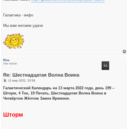
Галактика - инфо
Мы вам желаем удачи
е
р
Rina
н
Site Admin
у
т
ь
Re: Шестнадцатая Волна Воина
с
я
С
12 мар 2022, 23:58
к
о
н
о
Галактический Календарь на 13 марта 2022 года, день 199 –
а
б
ч
Шторм, 4 Тон, 19 Печать, Шестнадцатая Волна Воина в
щ
а
е
Четвёртом Жёлтом Замке Времени.
л
н
у
и
е
Шторм