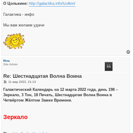
О Цолькине:
http://galactika.info/tzolkin/
Галактика - инфо
Мы вам желаем удачи
е
р
Rina
н
Site Admin
у
т
ь
Re: Шестнадцатая Волна Воина
с
я
С
11 мар 2022, 21:13
к
о
н
о
Галактический Календарь на 12 марта 2022 года, день 198 –
а
б
ч
Зеркало, 3 Тон, 18 Печать, Шестнадцатая Волна Воина в
щ
а
е
Четвёртом Жёлтом Замке Времени.
л
н
у
и
е
Зеркало