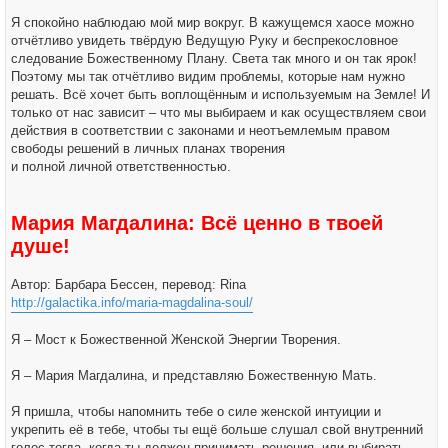
Я спокойно наблюдаю мой мир вокруг. В кажущемся хаосе можно
отчётливо увидеть твёрдую Ведущую Руку и беспрекословное
следование Божественному Плану. Света так много и он так ярок!
Поэтому мы так отчётливо видим проблемы, которые нам нужно
решать. Всё хочет быть воплощённым и используемым на Земле! И
только от нас зависит – что мы выбираем и как осуществляем свои
действия в соответствии с законами и неотъемлемым правом
свободы решений в личных планах творения
и полной личной ответственностью.
Мария Магдалина: Всё ценно в твоей
душе!
Автор: Барбара Бессен, перевод: Rina
http://galactika.info/maria-magdalina-soul/
Я – Мост к Божественной Женской Энергии Творения.
Я – Мария Магдалина, и представляю Божественную Мать.
Я пришла, чтобы напомнить тебе о силе женской интуиции и
укрепить её в тебе, чтобы ты ещё больше слушал свой внутренний
голос тогда, когда ты должен принимать решения, или выбирать