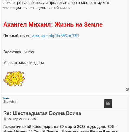
Земле, решая вопросы и продвигая эволюцию, потому что
эволюция – и есть цель нашей жизни.
Ахангел Михаил: Жизнь на Земле
Полный текст:
viewtopic.php?f=55&t=7991
Галактика - инфо
Мы вам желаем удачи
е
р
Rina
н
Site Admin
у
т
ь
Re: Шестнадцатая Волна Воина
с
я
С
20 мар 2022, 00:35
к
о
н
о
Галактический Календарь на 20 марта 2022 года, день 206 –
а
б
ч
Мост Миров, 11 Тон, 6 Печать, Шестнадцатая Волна Воина в