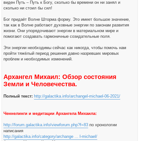
виден Путь – Путь к Богу, сколько бы времени он ни занял и
сколько ни стоил бы сил!
Бог придаёт Волне Шторма форму. Это имеет большое значение,
так как в Волне работают духовные энергии по законам развития
жизни. Они упорядочивают энергии в материальном мире и
помогают создавать гармоничные созидательные поля.
Эти энергии необходимы сейчас как никогда, чтобы помочь нам
пройти тяжёлый период решения давно назревших мировых
проблем и необходимых изменений.
Архангел Михаил: Обзор состояния
Земли и Человечества.
Полный текст:
http://galactika.info/archangel-michael-06-2021/
Ченнелинги и медитации Архангела Михаила:
http://forum.galactika.info/viewforum.php?f=83
по хронологии
написания
http://galactika.info/category/archange ... l-michael/