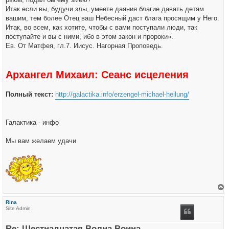
Итак если вы, будучи злы, умеете даяния благие давать детям
вашим, тем более Отец ваш Небесный даст блага просящим у Него.
Итак, во всем, как хотите, чтобы с вами поступали люди, так
поступайте и вы с ними, ибо в этом закон и пророки».
Ев. От Матфея, гл.7. Иисус. Нагорная Проповедь.
Архангел Михаил: Сеанс исцеления
Полный текст:
http://galactika.info/erzengel-michael-heilung/
Галактика - инфо
Мы вам желаем удачи
е
р
Rina
н
Site Admin
у
т
ь
Re: Шестнадцатая Волна Воина