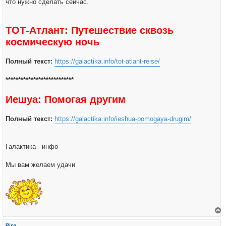
что нужно сделать сейчас.
ТОТ-Атлант: Путешествие сквозь
космическую ночь
Полный текст:
https://galactika.info/tot-atlant-reise/
***************************
Иешуа: Помогая другим
Полный текст:
https://galactika.info/ieshua-pomogaya-drugim/
Галактика - инфо
Мы вам желаем удачи
е
р
Rina