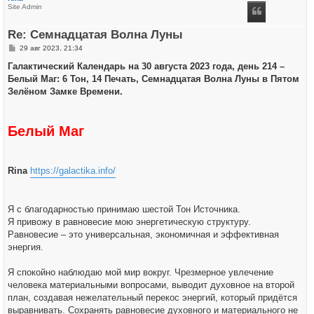
н
Site Admin
у
т
ь
Re: Семнадцатая Волна Луны
с
я
С
29 авг 2023, 21:34
к
о
н
о
Галактический Календарь на 30 августа 2023 года, день 214 –
а
б
ч
Белый Маг: 6 Тон, 14 Печать, Семнадцатая Волна Луны в Пятом
щ
а
е
Зелёном Замке Времени.
л
н
у
и
е
Белый Маг
Rina
https://galactika.info/
Я с благодарностью принимаю шестой Тон Источника.
Я привожу в равновесие мою энергетическую структуру.
Равновесие – это универсальная, экономичная и эффективная
энергия.
Я спокойно наблюдаю мой мир вокруг. Чрезмерное увлечение
человека материальными вопросами, выводит духовное на второй
план, создавая нежелательный перекос энергий, который придётся
выравнивать. Сохранять равновесие духовного и материального не