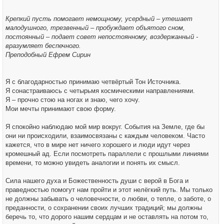
Крепкий пусть помогает немощному, усердный – утешает
малодушного, трезвенный – пробуждает объятого сном,
постоянный – подает совет непостоянному, воздержанный -
вразумляет беспечного.
Преподобный Ефрем Сирин
Я с благодарностью принимаю четвёртый Тон Источника.
Я сонастраиваюсь с четырьмя космическими направлениями.
Я – прочно стою на ногах и знаю, чего хочу.
Мои мечты принимают свою форму.
Я спокойно наблюдаю мой мир вокруг. События на Земле, где бы
они ни происходили, взаимосвязаны с каждым человеком. Часто
кажется, что в мире нет ничего хорошего и люди идут через
кромешный ад. Если посмотреть параллели с прошлыми линиями
времени, то можно увидеть аналогии и понять их смысл.
Сила нашего духа и Божественность души с верой в Бога и
праведностью помогут нам пройти и этот нелёгкий путь. Мы только
не должны забывать о человечности, о любви, о тепле, о заботе, о
преданности, о сохранении своих лучших традиций; мы должны
беречь то, что дорого нашим сердцам и не оставлять на потом то,