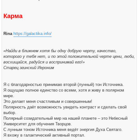
н
у
и
е
Карма
Rina
https://galactika.info/
«Найди в ближнем хотя бы одну добрую черту, качество,
которого у тебя нет, и по этой положительной черте цени, люби,
восхищайся, радуйся и воспринимай его!»
Старец эгинский Иероним
Я с благодарностью принимаю второй (лунный) тон Источника.
Я ощущаю полное единство со всеми, хотя и живу в полярном
мире.
Это делает меня счастливым и совершенным!
Полярность даёт возможность увидеть контраст и сделать свой
выбор.
Полярный созидательный мир на нашей планете – это Небесный
Университет для обучения Творцов.
С лунным тоном Источника меня ведёт энергия Духа Святаго.
Я вхожу в галактический активный портал.