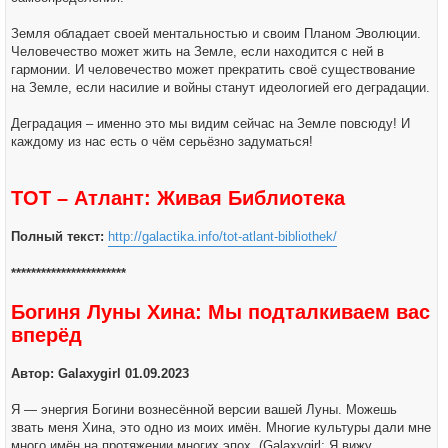
Земля обладает своей ментальностью и своим Планом Эволюции.
Человечество может жить на Земле, если находится с ней в
гармонии. И человечество может прекратить своё существование
на Земле, если насилие и войны станут идеологией его деградации.
Деградация – именно это мы видим сейчас на Земле повсюду! И
каждому из нас есть о чём серьёзно задуматься!
ТОТ – Атлант: Живая Библиотека
Полный текст:
http://galactika.info/tot-atlant-bibliothek/
***********************
Богиня Луны Хина: Мы подталкиваем вас
вперёд
Автор: Galaxygirl 01.09.2023
Я — энергия Богини вознесённой версии вашей Луны. Можешь
звать меня Хина, это одно из моих имён. Многие культуры дали мне
много имён на протяжении многих эпох. (Galaxygirl: Я вижу