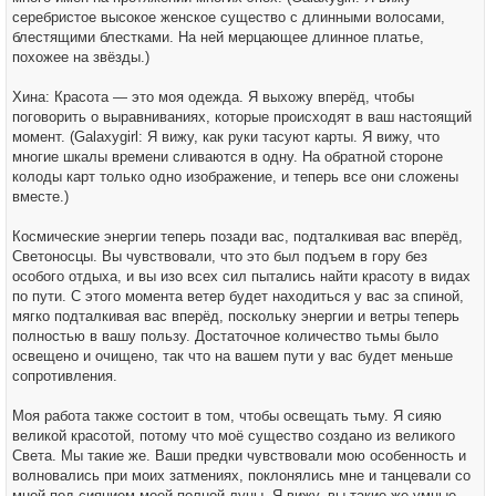
серебристое высокое женское существо с длинными волосами,
блестящими блестками. На ней мерцающее длинное платье,
похожее на звёзды.)
Хина: Красота — это моя одежда. Я выхожу вперёд, чтобы
поговорить о выравниваниях, которые происходят в ваш настоящий
момент. (Galaxygirl: Я вижу, как руки тасуют карты. Я вижу, что
многие шкалы времени сливаются в одну. На обратной стороне
колоды карт только одно изображение, и теперь все они сложены
вместе.)
Космические энергии теперь позади вас, подталкивая вас вперёд,
Светоносцы. Вы чувствовали, что это был подъем в гору без
особого отдыха, и вы изо всех сил пытались найти красоту в видах
по пути. С этого момента ветер будет находиться у вас за спиной,
мягко подталкивая вас вперёд, поскольку энергии и ветры теперь
полностью в вашу пользу. Достаточное количество тьмы было
освещено и очищено, так что на вашем пути у вас будет меньше
сопротивления.
Моя работа также состоит в том, чтобы освещать тьму. Я сияю
великой красотой, потому что моё существо создано из великого
Света. Мы такие же. Ваши предки чувствовали мою особенность и
волновались при моих затмениях, поклонялись мне и танцевали со
мной под сиянием моей полной луны. Я вижу, вы такие же умные,