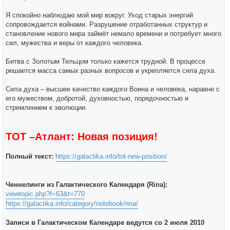
Я спокойно наблюдаю мой мир вокруг. Уход старых энергий
сопровождается войнами. Разрушение отработанных структур и
становление нового мира займёт немало времени и потребует много
сил, мужества и веры от каждого человека.
Битва с Золотым Тельцом только кажется трудной. В процессе
решается масса самых разных вопросов и укрепляется сила духа.
Сила духа – высшее качество каждого Воина и человека, наравне с
его мужеством, добротой, духовностью, порядочностью и
стремлением к эволюции.
ТОТ –Атлант: Новая позиция!
Полный текст:
https://galactika.info/tot-new-position/
Ченнелинги из Галактического Календаря (Rina):
viewtopic.php?f=63&t=770
https://galactika.info/category/notebook/rina/
Записи в Галактическом Календаре ведутся со 2 июля 2010