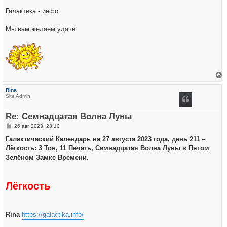
Галактика - инфо
Мы вам желаем удачи
е
р
Rina
н
Site Admin
у
т
ь
Re: Семнадцатая Волна Луны
с
я
С
26 авг 2023, 23:10
к
о
н
о
Галактический Календарь на 27 августа 2023 года, день 211 –
а
б
ч
Лёгкость: 3 Тон, 11 Печать, Семнадцатая Волна Луны в Пятом
щ
а
е
Зелёном Замке Времени.
л
н
у
и
е
Лёгкость
Rina
https://galactika.info/