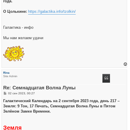
года.
О Цолькине:
https://galactika.info/tzolkin/
Галактика - инфо
Мы нам желаем удачи
е
р
Rina
н
Site Admin
у
т
ь
Re: Семнадцатая Волна Луны
с
я
С
02 сен 2023, 00:27
к
о
н
о
Галактический Календарь на 2 сентября 2023 года, день 217 –
а
б
ч
Земля: 9 Тон, 17 Печать, Семнадцатая Волна Луны в Пятом
щ
а
е
Зелёном Замке Времени.
л
н
у
и
е
Земля