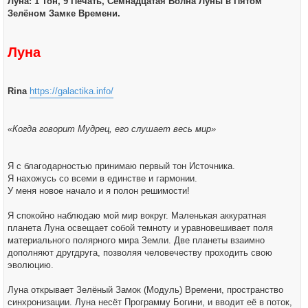
Луна: 1 Тон, 9 Печать, Семнадцатая Волна Луны в Пятом
щ
е
Зелёном Замке Времени.
н
и
е
Луна
Rina
https://galactika.info/
«Когда говорит Мудрец, его слушает весь мир»
Я с благодарностью принимаю первый тон Источника.
Я нахожусь со всеми в единстве и гармонии.
У меня новое начало и я полон решимости!
Я спокойно наблюдаю мой мир вокруг. Маленькая аккуратная
планета Луна освещает собой темноту и уравновешивает поля
материального полярного мира Земли. Две планеты взаимно
дополняют другдруга, позволяя человечеству проходить свою
эволюцию.
Луна открывает Зелёный Замок (Модуль) Времени, пространство
синхронизации. Луна несёт Программу Богини, и вводит её в поток,