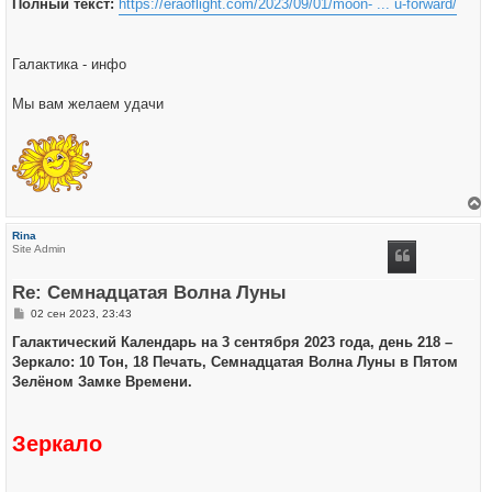
Полный текст:
https://eraoflight.com/2023/09/01/moon- ... u-forward/
Галактика - инфо
Мы вам желаем удачи
е
р
Rina
н
Site Admin
у
т
ь
Re: Семнадцатая Волна Луны
с
я
С
02 сен 2023, 23:43
к
о
н
о
Галактический Календарь на 3 сентября 2023 года, день 218 –
а
б
ч
Зеркало: 10 Тон, 18 Печать, Семнадцатая Волна Луны в Пятом
щ
а
е
Зелёном Замке Времени.
л
н
у
и
е
Зеркало