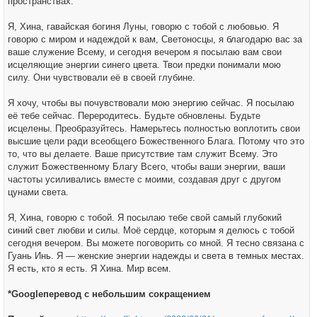
пространствах.
Я, Хина, гавайская богиня Луны, говорю с тобой с любовью. Я
говорю с миром и надеждой к вам, Светоносцы, я благодарю вас за
ваше служение Всему, и сегодня вечером я посылаю вам свои
исцеляющие энергии синего цвета. Твои предки понимали мою
силу. Они чувствовали её в своей глубине.
Я хочу, чтобы вы почувствовали мою энергию сейчас. Я посылаю
её тебе сейчас. Переродитесь. Будьте обновлены. Будьте
исцелены. Преобразуйтесь. Намерьтесь полностью воплотить свои
высшие цели ради всеобщего Божественного Блага. Потому что это
то, что вы делаете. Ваше присутствие там служит Всему. Это
служит Божественному Благу Всего, чтобы ваши энергии, ваши
частоты усиливались вместе с моими, создавая друг с другом
цунами света.
Я, Хина, говорю с тобой. Я посылаю тебе свой самый глубокий
синий свет любви и силы. Моё сердце, которым я делюсь с тобой
сегодня вечером. Вы можете поговорить со мной. Я тесно связана с
Гуань Инь. Я — женские энергии надежды и света в темных местах.
Я есть, кто я есть. Я Хина. Мир всем.
*Googleперевод с небольшим сокращением