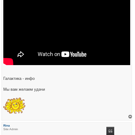
Галактика - инфо
Мы вам желаем удачи
е
р
Rina
н
Site Admin
у
т