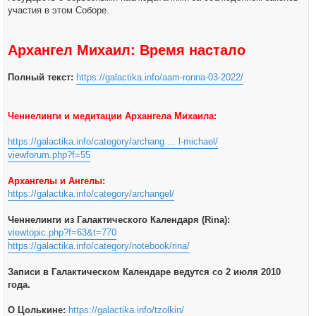
участия в этом Соборе.
Архангел Михаил: Время настало
Полный текст:
https://galactika.info/aam-ronna-03-2022/
Ченнелинги и медитации Архангела Михаила:
https://galactika.info/category/archang ... l-michael/
viewforum.php?f=55
Архангелы и Ангелы:
https://galactika.info/category/archangel/
Ченнелинги из Галактического Календаря (Rina):
viewtopic.php?f=63&t=770
https://galactika.info/category/notebook/rina/
Записи в Галактическом Календаре ведутся со 2 июля 2010
года.
О Цолькине:
https://galactika.info/tzolkin/