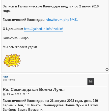
Записи в Галактическом Календаре ведутся со 2 июля 2010
года.
Галактический Календарь:
viewforum.php?f=81
О Цолькине:
http://galactika.info/tzolkin/
Галактика - инфо
Мы вам желаем удачи
е
р
Rina
н
Site Admin
у
т
ь
Re: Семнадцатая Волна Луны
с
я
С
25 авг 2023, 22:16
к
о
н
о
Галактический Календарь на 26 августа 2023 года, день 210 –
а
б
ч
Карма: 2 Тон, 10 Печать, Семнадцатая Волна Луны в Пятом
щ
а
е
Зелёном Замке Времени.
л