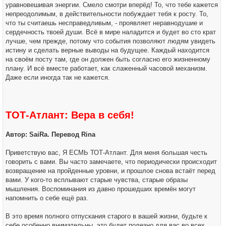
уравновешивая энергии. Смело смотри вперёд! То, что тебе кажется
непреодолимым, в действительности побуждает тебя к росту. То,
что ты считаешь несправедливым, - проявляет неравнодушие и
сердечность твоей души. Всё в мире наладится и будет во сто крат
лучше, чем прежде, потому что события позволяют людям увидеть
истину и сделать верные выводы на будущее. Каждый находится
на своём посту там, где он должен быть согласно его жизненному
плану. И всё вместе работает, как слаженный часовой механизм.
Даже если иногда так не кажется.
ТОТ-Атлант: Вера в себя!
Автор: SaiRa. Перевод Rina
Приветствую вас, Я ЕСМЬ ТОТ-Атлант. Для меня большая честь
говорить с вами. Вы часто замечаете, что периодически происходит
возвращение на пройденные уровни, и прошлое снова встаёт перед
вами. У кого-то всплывают старые чувства, старые образы
мышления. Воспоминания из давно прошедших времён могут
напомнить о себе ещё раз.
В это время полного отпускания старого в вашей жизни, будьте к
себе особенно внимательны, это будет полезно для вас во всех