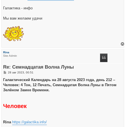
Галактика - инфо
Мы вам желаем удачи
е
р
Rina
н
Site Admin
у
т
ь
Re: Семнадцатая Волна Луны
с
я
С
28 авг 2023, 00:51
к
о
н
о
Галактический Календарь на 28 августа 2023 года, день 212 –
а
б
ч
Человек: 4 Тон, 12 Печать, Семнадцатая Волна Луны в Пятом
щ
а
е
Зелёном Замке Времени.
л
н
у
и
е
Человек
Rina
https://galactika.info/