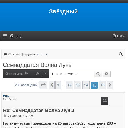
Звёздный
FAQ
Вход
П
Список форумов
о
Семнадцатая Волна Луны
и
Ответить
Поиск
Расширенн
с
к
Страница
1
15
12
из
16
13
14
15
16
Пред.
След.
238 сообщений
…
Rina
Site Admin
Re: Семнадцатая Волна Луны
С
24 авг 2023, 23:25
о
о
Галактический Календарь на 25 августа 2023 года, день 209 –
б