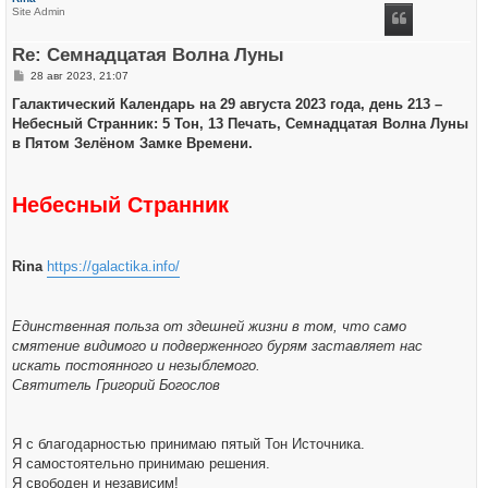
н
Site Admin
у
т
ь
Re: Семнадцатая Волна Луны
с
я
С
28 авг 2023, 21:07
к
о
н
о
Галактический Календарь на 29 августа 2023 года, день 213 –
а
б
ч
Небесный Странник: 5 Тон, 13 Печать, Семнадцатая Волна Луны
щ
а
е
в Пятом Зелёном Замке Времени.
л
н
у
и
е
Небесный Странник
Rina
https://galactika.info/
Единственная польза от здешней жизни в том, что само
смятение видимого и подверженного бурям заставляет нас
искать постоянного и незыблемого.
Святитель Григорий Богослов
Я с благодарностью принимаю пятый Тон Источника.
Я самостоятельно принимаю решения.
Я свободен и независим!