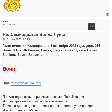
е
р
Rina
н
Site Admin
у
т
ь
Re: Семнадцатая Волна Луны
с
я
С
01 сен 2023, 00:25
к
о
н
о
Галактический Календарь на 1 сентября 2023 года, день 216 –
а
б
ч
Воин: 8 Тон, 16 Печать, Семнадцатая Волна Луны в Пятом
щ
а
е
Зелёном Замке Времени.
л
н
у
и
е
Воин
Rina
https://galactika.info/
Я с благодарностью принимаю восьмой Тон Источника.
Я сонастраиваюсь с космическим единством.
То, что я делаю здесь, влияет на всю вселенную и наоборот.
Я – гармония и любовь.