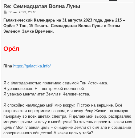
ь
Re: Семнадцатая Волна Луны
с
я
С
30 авг 2023, 23:48
к
о
н
о
Галактический Календарь на 31 августа 2023 года, день 215 –
а
б
ч
Орёл: 7 Тон, 15 Печать, Семнадцатая Волна Луны в Пятом
щ
а
е
Зелёном Замке Времени.
л
н
у
и
е
Орёл
Rina
https://galactika.info/
Я с благодарностью принимаю седьмой Тон Источника.
Я уравновешен. Я – центр моей вселенной.
Я уважаю менталитет Земли и Человечества.
Я спокойно наблюдаю мой мир вокруг. Я стою на вершине. Всё
открывается перед моим взором, и я вижу Реку Жизни - огромную
панораму во всех цветах спектра. Я делаю мой выбор, расправляю
могучие крылья и лечу к моей цели! Ты хочешь спросить: какая моя
цель? Моя главная цель – очищение Земли от сил зла и созидание
совершеннного общества! А какая цель у тебя?