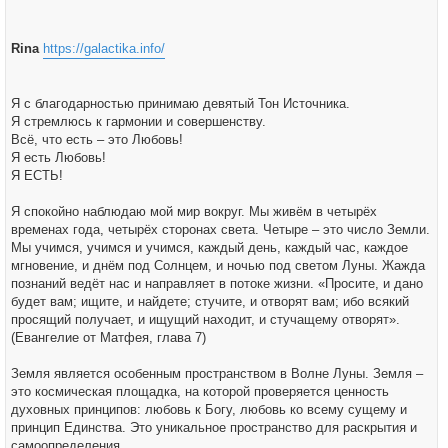
Rina
https://galactika.info/
Я с благодарностью принимаю девятый Тон Источника.
Я стремлюсь к гармонии и совершенству.
Всё, что есть – это Любовь!
Я есть Любовь!
Я ЕСТЬ!
Я спокойно наблюдаю мой мир вокруг. Мы живём в четырёх
временах года, четырёх сторонах света. Четыре – это число Земли.
Мы учимся, учимся и учимся, каждый день, каждый час, каждое
мгновение, и днём под Солнцем, и ночью под светом Луны. Жажда
познаний ведёт нас и направляет в потоке жизни. «Просите, и дано
будет вам; ищите, и найдете; стучите, и отворят вам; ибо всякий
просящий получает, и ищущий находит, и стучащему отворят».
(Евангелие от Матфея, глава 7)
Земля является особенным пространством в Волне Луны. Земля –
это космическая площадка, на которой проверяется ценность
духовных принципов: любовь к Богу, любовь ко всему сущему и
принцип Единства. Это уникальное пространство для раскрытия и
самоопределения.