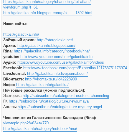
https://galactika.info/category/channeling/tot-atlant/
viewforum.php?f=61
http://galactika-info.blogspot.com/p/bl ... _1392.html
Наши сайты:
https://galactika.info/
Звёздный архив:
http://stargalaxie.net/
Архив:
http://galactika-info.blogspot.com/
Rina:
https://galactika.info/category/notebook/rina/
youtube:
http://www.youtube.com/user/galactikainfo
Аудио:
https://www.youtube.com/user/galactikainfo/videos
Facebook:
http://www.facebook.com/pages/Ezoterika/121753751176974
LiveJournal:
http://galactika-info.livejournal.com/
ВКонтакте:
http://vkontakte.ru/id42228900
Инфо:
https://galactika.info/galactika/
Почтовые рассылки (можно подписаться):
Эзотерика
http://subscribe.ru/catalog/rest.esoteric.channeling
ГК
https://subscribe.ru/catalog/culture.news.maya
Ангелы
https://subscribe.ru/catalog/culture.mystery.angel
Ченнелинги из Галактического Календаря (Rina):
viewtopic.php?f=63&t=770
http://galactika.info/category/notebook/rina/