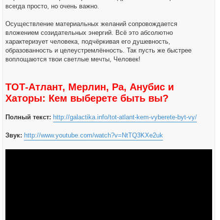
всегда просто, но очень важно.
Осуществление материальных желаний сопровождается
вложением созидательных энергий. Всё это абсолютно
характеризует человека, подчёркивая его душевность,
образованность и целеустремлённость. Так пусть же быстрее
воплощаются твои светлые мечты, Человек!
ТОТ-Атлант, Мерлин, Ра, Анубис и
Хаторы: Кем выберете быть вы?
Полный текст:
http://galactika.info/tot-atlant-kem-vyberete-byt-vy/
Звук:
http://www.youtube.com/watch?v=NtTQ3KXe2uk