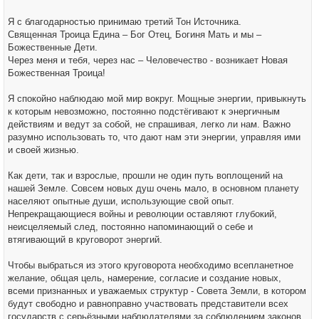
Я с благодарностью принимаю третий Тон Источника.
Священная Троица Едина – Бог Отец, Богиня Мать и мы –
Божественные Дети.
Через меня и тебя, через нас – Человечество - возникает Новая
Божественная Троица!
Я спокойно наблюдаю мой мир вокруг. Мощные энергии, привыкнуть
к которым невозможно, постоянно подстёгивают к энергичным
действиям и ведут за собой, не спрашивая, легко ли нам. Важно
разумно использовать то, что дают нам эти энергии, управляя ими
и своей жизнью.
Как дети, так и взрослые, прошли не один путь воплощений на
нашей Земле. Совсем новых душ очень мало, в основном планету
населяют опытные души, использующие свой опыт.
Непрекращающиеся войны и революции оставляют глубокий,
неисцеляемый след, постоянно напоминающий о себе и
втягивающий в круговорот энергий.
Чтобы выбраться из этого круговорота необходимо всепланетное
желание, общая цель, намерение, согласие и создание новых,
всеми признанных и уважаемых структур - Совета Земли, в котором
будут свободно и равноправно участвовать представители всех
государств с серьёзными наблюдателями за соблюдением законов