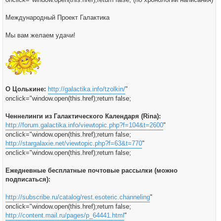
Международный Проект Галактика
Мы вам желаем удачи!
О Цолькине:
http://galactika.info/tzolkin/
"
onclick="window.open(this.href);return false;
Ченнелинги из Галактического Календаря (Rina):
http://forum.galactika.info/viewtopic.php?f=104&t=2600
"
onclick="window.open(this.href);return false;
http://stargalaxie.net/viewtopic.php?f=63&t=770
"
onclick="window.open(this.href);return false;
Ежедневные бесплатные почтовые рассылки (можно
подписаться):
http://subscribe.ru/catalog/rest.esoteric.channeling
"
onclick="window.open(this.href);return false;
http://content.mail.ru/pages/p_64441.html
"