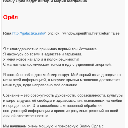
Волну Орла ведут Аштар и Мария Магдалина.
Орёл
Rina
http://galactika.info/
" onclick="window.open(this.href);return false;
Я с благодарностью принимаю первый тон Источника.
Я нахожусь со всеми в единстве и гармонии.
У меня новое начало и я полон решимости!
С магнитным космическим тоном я иду с удвоенной энергией.
Я спокойно наблюдаю мой мир вокруг. Мой зоркий взгляд наделяет
меня всей информацией, а могучие крылья мгновенно доставляют
меня туда, куда направлено моё сознание.
Сознание – это совокупность духовности, образованности, культуры
и широты души, её свободы и здравомыслия, основанных на любви
и порядочности. Это способность мгновенной обработки
поступающей информации и принятие разумных решений со всей
личной ответственностью.
Мы начинаем очень мощную и прекрасную Волну Орла с