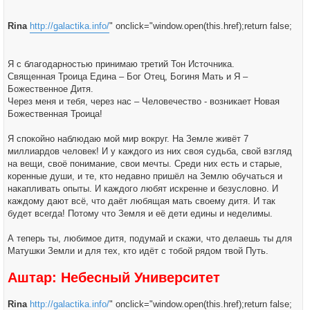
Rina
http://galactika.info/
" onclick="window.open(this.href);return false;
Я с благодарностью принимаю третий Тон Источника.
Священная Троица Едина – Бог Отец, Богиня Мать и Я –
Божественное Дитя.
Через меня и тебя, через нас – Человечество - возникает Новая
Божественная Троица!
Я спокойно наблюдаю мой мир вокруг. На Земле живёт 7
миллиардов человек! И у каждого из них своя судьба, свой взгляд
на вещи, своё понимание, свои мечты. Среди них есть и старые,
коренные души, и те, кто недавно пришёл на Землю обучаться и
накапливать опыты. И каждого любят искренне и безусловно. И
каждому дают всё, что даёт любящая мать своему дитя. И так
будет всегда! Потому что Земля и её дети едины и неделимы.
А теперь ты, любимое дитя, подумай и скажи, что делаешь ты для
Матушки Земли и для тех, кто идёт с тобой рядом твой Путь.
Аштар: Небесный Университет
Rina
http://galactika.info/
" onclick="window.open(this.href);return false;