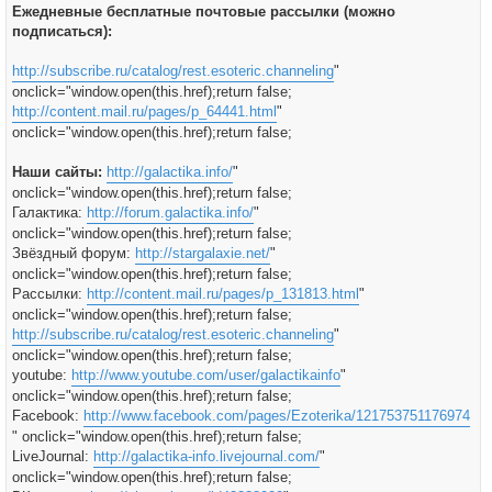
Ежедневные бесплатные почтовые рассылки (можно
подписаться):
http://subscribe.ru/catalog/rest.esoteric.channeling
"
onclick="window.open(this.href);return false;
http://content.mail.ru/pages/p_64441.html
"
onclick="window.open(this.href);return false;
Наши сайты:
http://galactika.info/
"
onclick="window.open(this.href);return false;
Галактика:
http://forum.galactika.info/
"
onclick="window.open(this.href);return false;
Звёздный форум:
http://stargalaxie.net/
"
onclick="window.open(this.href);return false;
Рассылки:
http://content.mail.ru/pages/p_131813.html
"
onclick="window.open(this.href);return false;
http://subscribe.ru/catalog/rest.esoteric.channeling
"
onclick="window.open(this.href);return false;
youtube:
http://www.youtube.com/user/galactikainfo
"
onclick="window.open(this.href);return false;
Facebook:
http://www.facebook.com/pages/Ezoterika/121753751176974
" onclick="window.open(this.href);return false;
LiveJournal:
http://galactika-info.livejournal.com/
"
onclick="window.open(this.href);return false;