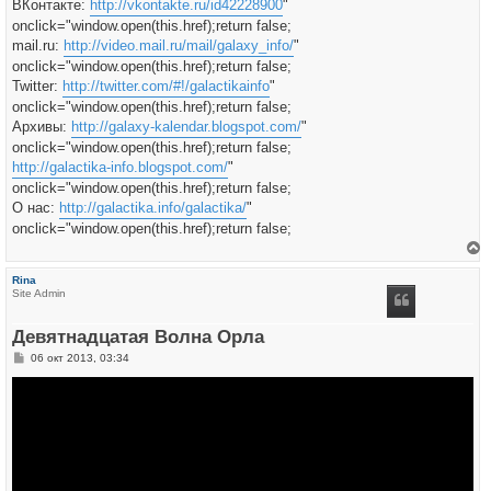
ВКонтакте:
http://vkontakte.ru/id42228900
"
onclick="window.open(this.href);return false;
mail.ru:
http://video.mail.ru/mail/galaxy_info/
"
onclick="window.open(this.href);return false;
Twitter:
http://twitter.com/#!/galactikainfo
"
onclick="window.open(this.href);return false;
Архивы:
http://galaxy-kalendar.blogspot.com/
"
onclick="window.open(this.href);return false;
http://galactika-info.blogspot.com/
"
onclick="window.open(this.href);return false;
О нас:
http://galactika.info/galactika/
"
onclick="window.open(this.href);return false;
е
р
Rina
н
Site Admin
у
т
ь
Девятнадцатая Волна Орла
с
я
С
06 окт 2013, 03:34
к
о
н
о
а
б
ч
щ
а
е
л
н
у
и
е