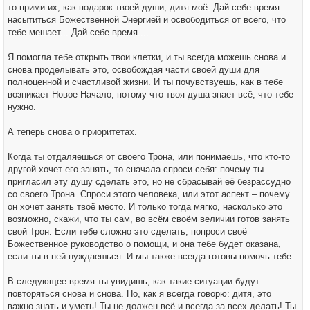
то прими их, как подарок твоей души, дитя моё. Дай себе время
насытиться Божественной Энергией и освободиться от всего, что
тебе мешает... Дай себе время....
Я помогла тебе открыть твои клетки, и ты всегда можешь снова и
снова проделывать это, освобождая части своей души для
полноценной и счастливой жизни. И ты почувствуешь, как в тебе
возникает Новое Начало, потому что твоя душа знает всё, что тебе
нужно.
А теперь снова о приоритетах.
Когда ты отдаляешься от своего Трона, или понимаешь, что кто-то
другой хочет его занять, то сначала спроси себя: почему ты
пригласил эту душу сделать это, но не сбрасывай её безрассудно
со своего Трона. Спроси этого человека, или этот аспект – почему
он хочет занять твоё место. И только тогда мягко, насколько это
возможно, скажи, что ты сам, во всём своём величии готов занять
свой Трон. Если тебе сложно это сделать, попроси своё
Божественное руководство о помощи, и она тебе будет оказана,
если ты в ней нуждаешься. И мы также всегда готовы помочь тебе.
В следующее время ты увидишь, как такие ситуации будут
повторяться снова и снова. Но, как я всегда говорю: дитя, это
важно знать и уметь! Ты не должен всё и всегда за всех делать! Ты