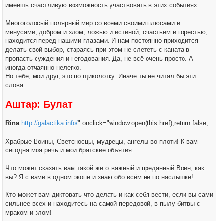
имеешь счастливую возможность участвовать в этих событиях.
Многоголосый полярный мир со всеми своими плюсами и
минусами, добром и злом, ложью и истиной, счастьем и горестью,
находится перед нашими глазами. И нам постоянно приходится
делать свой выбор, стараясь при этом не слететь с каната в
пропасть суждения и негодования. Да, не всё очень просто. А
иногда отчаянно нелегко.
Но тебе, мой друг, это по щиколотку. Иначе ты не читал бы эти
слова.
Аштар: Булат
Rina
http://galactika.info/
" onclick="window.open(this.href);return false;
Храбрые Воины, Светоносцы, мудрецы, ангелы во плоти! К вам
сегодня моя речь и мои братские объятия.
Что может сказать вам такой же отважный и преданный Воин, как
вы? Я с вами в одном окопе и знаю обо всём не по наслышке!
Кто может вам диктовать что делать и как себя вести, если вы сами
сильнее всех и находитесь на самой передовой, в пылу битвы с
мраком и злом!