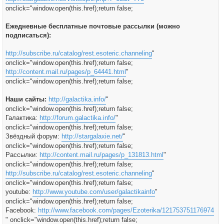
onclick="window.open(this.href);return false;
Ежедневные бесплатные почтовые рассылки (можно
подписаться):
http://subscribe.ru/catalog/rest.esoteric.channeling
"
onclick="window.open(this.href);return false;
http://content.mail.ru/pages/p_64441.html
"
onclick="window.open(this.href);return false;
Наши сайты:
http://galactika.info/
"
onclick="window.open(this.href);return false;
Галактика:
http://forum.galactika.info/
"
onclick="window.open(this.href);return false;
Звёздный форум:
http://stargalaxie.net/
"
onclick="window.open(this.href);return false;
Рассылки:
http://content.mail.ru/pages/p_131813.html
"
onclick="window.open(this.href);return false;
http://subscribe.ru/catalog/rest.esoteric.channeling
"
onclick="window.open(this.href);return false;
youtube:
http://www.youtube.com/user/galactikainfo
"
onclick="window.open(this.href);return false;
Facebook:
http://www.facebook.com/pages/Ezoterika/121753751176974
" onclick="window.open(this.href);return false;