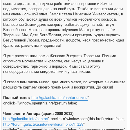
смогли сделать то, над чем работали эоны времени и Земля
поднимается, возвращаясь на свой путь. Тяжёлые испытания дали
нам очень большой опыт. Земля стала Небесным Университетом, в
котором обучаются души со всех уголков необъятного космоса.
Вознесение Земли дало каждому, работающему на ней, титул
Вознесённого Мастера с правом обучения Мастерству во всём
Творении. Мы, Дети Бога/Богини, своим примером будем обучать
Безусловной Любви, преданности, доброте, неся повсеместно идеи
братства, равенства и единства!
Я уже рассказывал вам о Женских Энергиях Творения. Помимо
огромного могущества и красоты, они несут исцеление и
совершенство, гармонию и порядок. И мы стали этому
непосредственными свидетелями и участниками.
Я сказал вам очень много, дал много меток, по которым вы сможете
расширить картину своего понимания и восприятия. До связи!
Полный текст:
http://galactika.info/ashtar-univer/
"
onclick="window.open(this.href);return false;
Ченнелинги Аштара (архив 2008-2013):
http://galactika.info/ashtar/
" onclick="window.open(this.href);return false;
http://forum.galactika.info/viewforum.php?f=129
"
onclick="window.open(this.href);return false; (по хронологии написания)