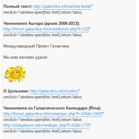
Полный текст:
http://galactika.info/ashtar-bulat/
"
onclick="window.open(this.href);return false;
Ченнелинги Аштара (архив 2008-2013):
http://forum.galactika.info/viewforum.php?f=129
"
onclick="window.open(this.href);return false;
Международный Проект Галактика
Мы вам желаем удачи!
О Цолькине:
http://galactika.info/tzolkin/
"
onclick="window.open(this.href);return false;
Ченнелинги из Галактического Календаря (Rina):
http://forum.galactika.info/viewtopic.php?f=104&t=2600
"
onclick="window.open(this.href);return false;
http://stargalaxie.net/viewtopic.php?f=63&t=770
"
onclick="window.open(this.href);return false;