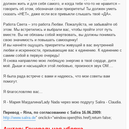
должен жить и для себя самого, и когда тебе что-то не нравится –
говорить об этом, обозначая свои приоритеты! Ты должен уметь
сказать «НЕТ», даже если все привыкли слышать твоё «ДА».
Работа Света – это работа Любви. Пожалуйста, не забывайте об
этом. Мы встретились и выбрали вас, чтобы пройти этот путь
вместе. Вы не обязаны собой жертвовать, вы должны понимать
свою значимость и повышать самооценку!
И вы начнёте ощущать приоритеты живущей в вас внутренней
любви и искренности, призывающие вас к единению. К единению с
самим собой в первую очередь!
Я снова направляю мою любящую энергию в твоё сердце, дитя
моё. Дыши и насыщайся этой любовью, произнося звук ОМ....
Я была рада встрече с вами и надеюсь, что мои советы вам
помогут.
Я благословляю вас...
Я - Мария Магдалина/Lady Nada через мою подругу Salira - Claudia.
Перевод – Rina, по согласованию с Salira 16.06.2009:
http://www.salira.de
" onclick="window.open(this.href);return false;