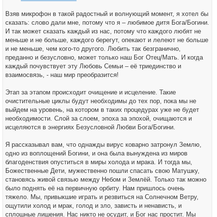
Взяв микрофон в такой радостный и волнующий момент, я хотел бы
сказать: слово дали мне, потому что я – любимое дитя Бога/Богини.
И так может сказать каждый из нас, потому что каждого любят не
меньше и не больше, каждого берегут, опекают и лелеют не больше
и не меньше, чем кого-то другого. Любить так безгранично,
преданно и безусловно, может только наш Бог Отец/Мать. И когда
каждый почувствует эту Любовь Семьи – её триединство и
взаимосвязь, - наш мир преобразится!
Этап за этапом происходит очищение и исцеление. Такие
очистительные циклы будут необходимы до тех пор, пока мы не
выйдем на уровень, на котором в таких процедурах уже не будет
необходимости. Слой за слоем, эпоха за эпохой, очищаются и
исцеляются в энергиях Безусловной Любви Бога/Богини.
Я рассказывал вам, что однажды вирус коварно затронул Землю,
одно из воплощений Богини, и она была вынуждена из миров
благоденствия опуститься в миры холода и мрака. И тогда мы,
Божественные Дети, мужественно пошли спасать свою Матушку,
становясь живой связью между Небом и Землёй. Только так можно
было поднять её на первичную орбиту. Нам пришлось очень
тяжело. Мы, привыкшие играть и резвиться на Солнечном Ветру,
ощутили холод и мрак, голод и зло, зависть и ненависть, и
сплошные лишения. Нас никто не осудит, и Бог нас простит. Мы