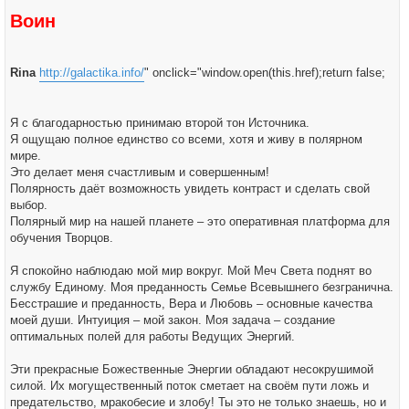
Воин
Rina
http://galactika.info/
" onclick="window.open(this.href);return false;
Я с благодарностью принимаю второй тон Источника.
Я ощущаю полное единство со всеми, хотя и живу в полярном
мире.
Это делает меня счастливым и совершенным!
Полярность даёт возможность увидеть контраст и сделать свой
выбор.
Полярный мир на нашей планете – это оперативная платформа для
обучения Творцов.
Я спокойно наблюдаю мой мир вокруг. Мой Меч Света поднят во
службу Единому. Моя преданность Семье Всевышнего безгранична.
Бесстрашие и преданность, Вера и Любовь – основные качества
моей души. Интуиция – мой закон. Моя задача – создание
оптимальных полей для работы Ведущих Энергий.
Эти прекрасные Божественные Энергии обладают несокрушимой
силой. Их могущественный поток сметает на своём пути ложь и
предательство, мракобесие и злобу! Ты это не только знаешь, но и