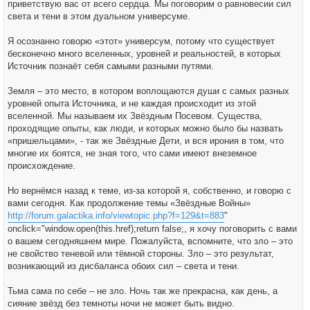
приветствую вас от всего сердца. Мы поговорим о равновесии сил
света и тени в этом дуальном универсуме.
Я осознанно говорю «этот» универсум, потому что существует
бесконечно много вселенных, уровней и реальностей, в которых
Источник познаёт себя самыми разными путями.
Земля – это место, в котором воплощаются души с самых разных
уровней опыта Источника, и не каждая происходит из этой
вселенной. Мы называем их Звёздным Посевом. Существа,
проходящие опыты, как люди, и которых можно было бы назвать
«пришельцами», - так же Звёздные Дети, и вся ирония в том, что
многие их боятся, не зная того, что сами имеют внеземное
происхождение.
Но вернёмся назад к теме, из-за которой я, собственно, и говорю с
вами сегодня. Как продолжение темы «Звёздные Войны»
http://forum.galactika.info/viewtopic.php?f=129&t=883
"
onclick="window.open(this.href);return false;, я хочу поговорить с вами
о вашем сегодняшнем мире. Пожалуйста, вспомните, что зло – это
не свойство теневой или тёмной стороны. Зло – это результат,
возникающий из дисбаланса обоих сил – света и тени.
Тьма сама по себе – не зло. Ночь так же прекрасна, как день, а
сияние звёзд без темноты ночи не может быть видно.