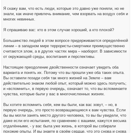
Я скажу вам, что есть люди, которые это давно уже поняли, но не
знали, как иначе привлечь внимание, чем взорвать на воздух себя и
многих невинных.
Я спрашиваю вас: кто в этом случае хороший, а кто плохой?
Большинство людей в этом вопросе придерживаются определённой
линии – в западном мире террористы-смертники преимущественно
считаются злом, а в других частях мира – наоборот. В зависимости
от окружающей среды, воспитания и перспективы.
Настоящее преодоление двойственности означает увидеть оба
варианта и понять их. Потому что вы прошли уже оба таких опыта.
Вы оставили позади себя так много жизней на Земле – вам
действительно знаком любой опыт, который можно здесь получить;
и «вспомнить», в первую очередь, означает то, что вы вспоминаете
чувства, которые были у вас в многочисленных жизнях.
Вы хотите вспомнить себя, кем вы были, как вас зовут, – но, в
первую очередь, это просто возвращающиеся к вам чувства. Если
бы вы могли занять место другого человека, то вы бы увидели, что
даже если его испытания, по сравнению с вашими, кажутся весьма
отдалёнными, - у вас была уже жизнь, в которой вы собирали
похожие опыты. И вы знаете в своём сердце, что это снова и снова