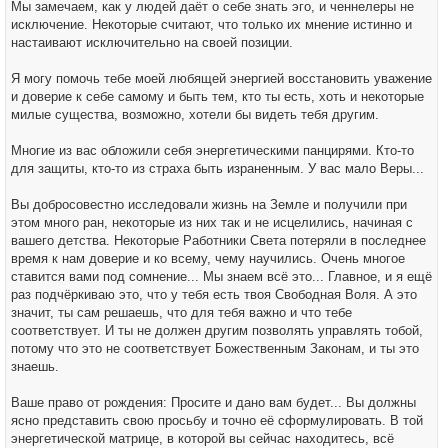
Мы замечаем, как у людей даёт о себе знать эго, и ченнелеры не
исключение. Некоторые считают, что только их мнение истинно и
настаивают исключительно на своей позиции.
Я могу помочь тебе моей любящей энергией восстановить уважение
и доверие к себе самому и быть тем, кто ты есть, хоть и некоторые
милые существа, возможно, хотели бы видеть тебя другим.
Многие из вас обложили себя энергетическими панцирями. Кто-то
для защиты, кто-то из страха быть израненным. У вас мало Веры...
Вы добросовестно исследовали жизнь на Земле и получили при
этом много ран, некоторые из них так и не исцелились, начиная с
вашего детства. Некоторые Работники Света потеряли в последнее
время к нам доверие и ко всему, чему научились. Очень многое
ставится вами под сомнение... Мы знаем всё это... Главное, и я ещё
раз подчёркиваю это, что у тебя есть твоя Свободная Воля. А это
значит, ты сам решаешь, что для тебя важно и что тебе
соответствует. И ты не должен другим позволять управлять тобой,
потому что это не соответствует Божественным Законам, и ты это
знаешь.
Ваше право от рождения: Просите и дано вам будет... Вы должны
ясно представить свою просьбу и точно её сформулировать. В той
энергетической матрице, в которой вы сейчас находитесь, всё