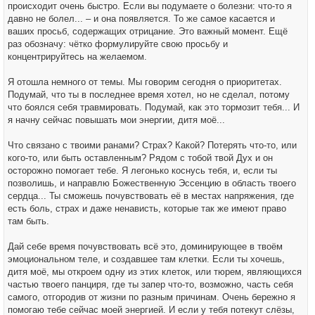
происходит очень быстро. Если вы подумаете о болезни: что-то я
давно не болел... – и она появляется. То же самое касается и
ваших просьб, содержащих отрицание. Это важный момент. Ещё
раз обозначу: чётко формулируйте свою просьбу и
концентрируйтесь на желаемом.
Я отошла немного от темы. Мы говорим сегодня о приоритетах.
Подумай, что ты в последнее время хотел, но не сделал, потому
что боялся себя травмировать. Подумай, как это тормозит тебя... И
я начну сейчас повышать мои энергии, дитя моё...
Что связано с твоими ранами? Страх? Какой? Потерять что-то, или
кого-то, или быть оставленным? Рядом с тобой твой Дух и он
осторожно помогает тебе. Я легонько коснусь тебя, и, если ты
позволишь, и направлю Божественную Эссенцию в область твоего
сердца... Ты сможешь почувствовать её в местах напряжения, где
есть боль, страх и даже ненависть, которые так же имеют право
там быть.
Дай себе время почувствовать всё это, доминирующее в твоём
эмоциональном теле, и создавшее там клетки. Если ты хочешь,
дитя моё, мы откроем одну из этих клеток, или тюрем, являющихся
частью твоего панциря, где ты запер что-то, возможно, часть себя
самого, отгородив от жизни по разным причинам. Очень бережно я
помогаю тебе сейчас моей энергией. И если у тебя потекут слёзы,