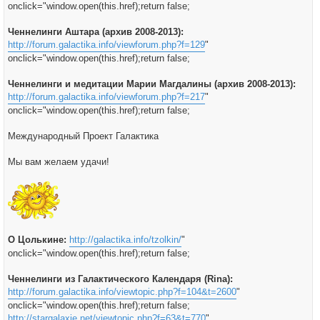
onclick="window.open(this.href);return false;
Ченнелинги Аштара (архив 2008-2013):
http://forum.galactika.info/viewforum.php?f=129
"
onclick="window.open(this.href);return false;
Ченнелинги и медитации Марии Магдалины (архив 2008-2013):
http://forum.galactika.info/viewforum.php?f=217
"
onclick="window.open(this.href);return false;
Международный Проект Галактика
Мы вам желаем удачи!
О Цолькине:
http://galactika.info/tzolkin/
"
onclick="window.open(this.href);return false;
Ченнелинги из Галактического Календаря (Rina):
http://forum.galactika.info/viewtopic.php?f=104&t=2600
"
onclick="window.open(this.href);return false;
http://stargalaxie.net/viewtopic.php?f=63&t=770
"