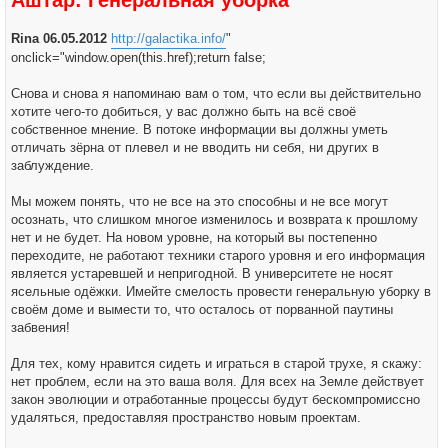
Аштар: Генеральная уборка
Rina 06.05.2012
http://galactika.info/
"
onclick="window.open(this.href);return false;
Снова и снова я напоминаю вам о том, что если вы действительно
хотите чего-то добиться, у вас должно быть на всё своё
собственное мнение. В потоке информации вы должны уметь
отличать зёрна от плевел и не вводить ни себя, ни других в
заблуждение.
Мы можем понять, что не все на это способны и не все могут
осознать, что слишком многое изменилось и возврата к прошлому
нет и не будет. На новом уровне, на который вы постепенно
переходите, не работают техники старого уровня и его информация
является устаревшей и непригодной. В университете не носят
ясельные одёжки. Имейте смелость провести генеральную уборку в
своём доме и вымести то, что осталось от порванной паутины
забвения!
Для тех, кому нравится сидеть и играться в старой трухе, я скажу:
нет проблем, если на это ваша воля. Для всех на Земле действует
закон эволюции и отработанные процессы будут бескомпромиссно
удаляться, предоставляя пространство новым проектам.