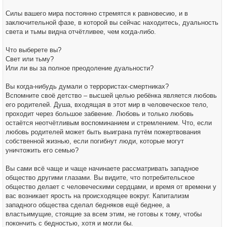
Силы вашего мира постоянно стремятся к равновесию, и в
заключительной фазе, в которой вы сейчас находитесь, дуальность
света и тьмы видна отчётливее, чем когда-либо.
Что выберете вы?
Свет или тьму?
Или ли вы за полное преодоление дуальности?
Вы когда-нибудь думали о террористах-смертниках?
Вспомните своё детство – высшей целью ребёнка является любовь
его родителей. Душа, входящая в этот мир в человеческое тело,
проходит через большое забвение. Любовь и только любовь
остаётся неотчётливым воспоминанием и стремлением. Что, если
любовь родителей может быть выиграна путём пожертвования
собственной жизнью, если погибнут люди, которые могут
уничтожить его семью?
Вы сами всё чаще и чаще начинаете рассматривать западное
общество другими глазами. Вы видите, что потребительское
общество делает с человеческими сердцами, и время от времени у
вас возникает ярость на происходящее вокруг. Капитализм
западного общества сделал бедняков ещё беднее, а
властьимущие, стоящие за всем этим, не готовы к тому, чтобы
покончить с бедностью, хотя и могли бы.