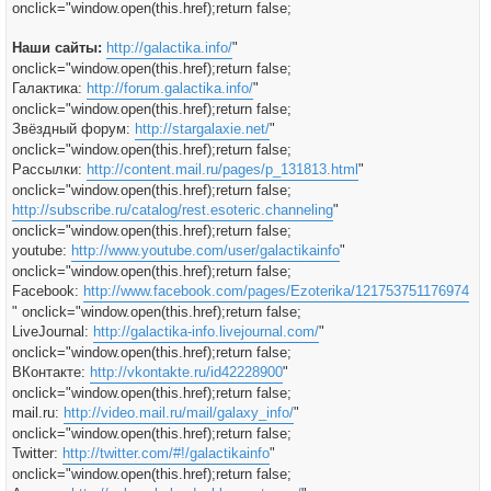
onclick="window.open(this.href);return false;
Наши сайты:
http://galactika.info/
"
onclick="window.open(this.href);return false;
Галактика:
http://forum.galactika.info/
"
onclick="window.open(this.href);return false;
Звёздный форум:
http://stargalaxie.net/
"
onclick="window.open(this.href);return false;
Рассылки:
http://content.mail.ru/pages/p_131813.html
"
onclick="window.open(this.href);return false;
http://subscribe.ru/catalog/rest.esoteric.channeling
"
onclick="window.open(this.href);return false;
youtube:
http://www.youtube.com/user/galactikainfo
"
onclick="window.open(this.href);return false;
Facebook:
http://www.facebook.com/pages/Ezoterika/121753751176974
" onclick="window.open(this.href);return false;
LiveJournal:
http://galactika-info.livejournal.com/
"
onclick="window.open(this.href);return false;
ВКонтакте:
http://vkontakte.ru/id42228900
"
onclick="window.open(this.href);return false;
mail.ru:
http://video.mail.ru/mail/galaxy_info/
"
onclick="window.open(this.href);return false;
Twitter:
http://twitter.com/#!/galactikainfo
"
onclick="window.open(this.href);return false;