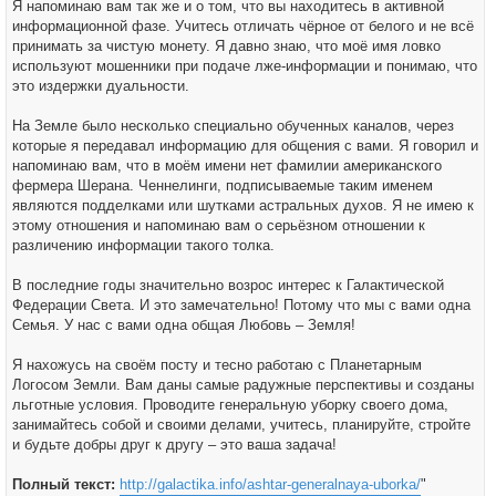
Я напоминаю вам так же и о том, что вы находитесь в активной
информационной фазе. Учитесь отличать чёрное от белого и не всё
принимать за чистую монету. Я давно знаю, что моё имя ловко
используют мошенники при подаче лже-информации и понимаю, что
это издержки дуальности.
На Земле было несколько специально обученных каналов, через
которые я передавал информацию для общения с вами. Я говорил и
напоминаю вам, что в моём имени нет фамилии американского
фермера Шерана. Ченнелинги, подписываемые таким именем
являются подделками или шутками астральных духов. Я не имею к
этому отношения и напоминаю вам о серьёзном отношении к
различению информации такого толка.
В последние годы значительно возрос интерес к Галактической
Федерации Света. И это замечательно! Потому что мы с вами одна
Семья. У нас с вами одна общая Любовь – Земля!
Я нахожусь на своём посту и тесно работаю с Планетарным
Логосом Земли. Вам даны самые радужные перспективы и созданы
льготные условия. Проводите генеральную уборку своего дома,
занимайтесь собой и своими делами, учитесь, планируйте, стройте
и будьте добры друг к другу – это ваша задача!
Полный текст:
http://galactika.info/ashtar-generalnaya-uborka/
"