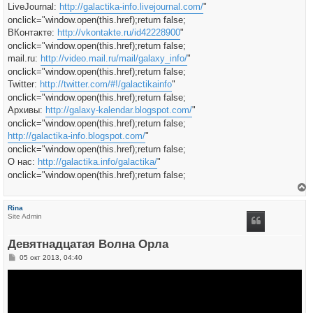
LiveJournal:
http://galactika-info.livejournal.com/
"
onclick="window.open(this.href);return false;
ВКонтакте:
http://vkontakte.ru/id42228900
"
onclick="window.open(this.href);return false;
mail.ru:
http://video.mail.ru/mail/galaxy_info/
"
onclick="window.open(this.href);return false;
Twitter:
http://twitter.com/#!/galactikainfo
"
onclick="window.open(this.href);return false;
Архивы:
http://galaxy-kalendar.blogspot.com/
"
onclick="window.open(this.href);return false;
http://galactika-info.blogspot.com/
"
onclick="window.open(this.href);return false;
О нас:
http://galactika.info/galactika/
"
onclick="window.open(this.href);return false;
е
р
Rina
н
Site Admin
у
т
ь
Девятнадцатая Волна Орла
с
я
С
05 окт 2013, 04:40
к
о
н
о
а
б
ч
щ
а
е
л
н
у