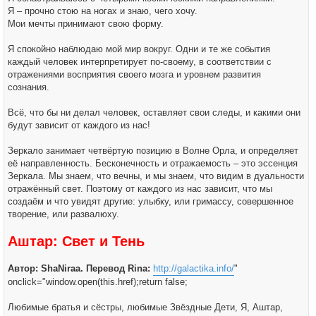
Я – прочно стою на ногах и знаю, чего хочу.
Мои мечты принимают свою форму.
Я спокойно наблюдаю мой мир вокруг. Одни и те же события
каждый человек интерпретирует по-своему, в соответствии с
отражениями восприятия своего мозга и уровнем развития
сознания.
Всё, что бы ни делал человек, оставляет свои следы, и какими они
будут зависит от каждого из нас!
Зеркало занимает четвёртую позицию в Волне Орла, и определяет
её направленность. Бесконечность и отражаемость – это эссенция
Зеркала. Мы знаем, что вечны, и мы знаем, что видим в дуальности
отражённый свет. Поэтому от каждого из нас зависит, что мы
создаём и что увидят другие: улыбку, или гримассу, совершенное
творение, или развалюху.
Аштар: Свет и Тень
Автор: ShaNiraa. Перевод Rina:
http://galactika.info/
"
onclick="window.open(this.href);return false;
Любимые братья и сёстры, любимые Звёздные Дети, Я, Аштар,