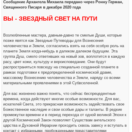
Сообщение Архангела Михаила передано через Ронну Герман,
Священного Писаря в декабре 2020 года
ВЫ - ЗВЕЗДНЫЙ СВЕТ НА ПУТИ
Возлюбленные мастера, давным-давно те смелые Души, которые
позже явятся как Звездные Путеводцы для Вознесения
человечества и Земли, согласились взять на себя особую роль на
планете Земля когда-нибудь в далеком далеком будущем. Эта
группа Душ, смело ответивших на новый зов, воплотится в каждую
расу, цвет кожи, культуру и вероисповедание. Они будут
распространяться повсюду на специально созданной планете в
рамках подготовки к предопределенной космической драме,
массовому Вознесению человечества и Земли, наряду со всеми
материальными проявлениями в этой Субвселенной.
Для вас жизненно важно понять, что сейчас беспрецедентные
времена, когда действуют многие особые возможности. Для вас,
искателей Света, это прекрасная возможность задействовать свое
Божественное наследие и свои особые дары и таланты. В редкие
промежутки времени и в период перехода от одной великой Эпохи к
другой Космический Закон позволяет Существам ангельского
царства и Духовной Иерархии проходить сквозь завесу и вступать в
контакт с избранными, пробужденными представителями