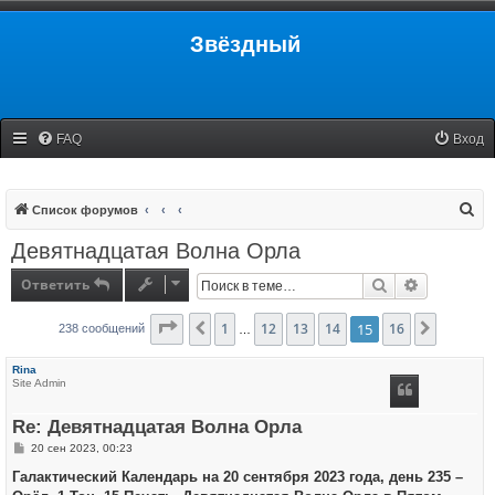
Звёздный
FAQ
Вход
П
Список форумов
о
Девятнадцатая Волна Орла
и
Ответить
Поиск
Расширенн
с
к
Страница
1
15
12
из
16
13
14
15
16
Пред.
След.
238 сообщений
…
Rina
Site Admin
Re: Девятнадцатая Волна Орла
С
20 сен 2023, 00:23
о
о
Галактический Календарь на 20 сентября 2023 года, день 235 –
б