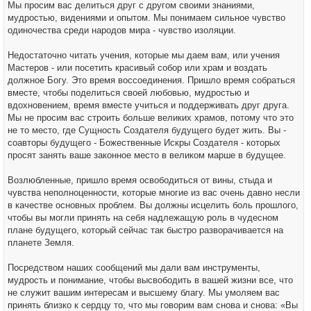
Мы просим вас делиться друг с другом своими знаниями,
мудростью, видениями и опытом. Мы понимаем сильное чувство
одиночества среди народов мира - чувство изоляции.
Недостаточно читать учения, которые мы даем вам, или учения
Мастеров - или посетить красивый собор или храм и воздать
должное Богу. Это время воссоединения. Пришло время собраться
вместе, чтобы поделиться своей любовью, мудростью и
вдохновением, время вместе учиться и поддерживать друг друга.
Мы не просим вас строить больше великих храмов, потому что это
не то место, где Сущность Создателя будущего будет жить. Вы -
соавторы будущего - Божественные Искры Создателя - которых
просят занять ваше законное место в великом марше в будущее.
Возлюбленные, пришло время освободиться от вины, стыда и
чувства неполноценности, которые многие из вас очень давно несли
в качестве основных проблем. Вы должны исцелить боль прошлого,
чтобы вы могли принять на себя надлежащую роль в чудесном
плане будущего, который сейчас так быстро разворачивается на
планете Земля.
Посредством наших сообщений мы дали вам инструменты,
мудрость и понимание, чтобы высвободить в вашей жизни все, что
не служит вашим интересам и высшему благу. Мы умоляем вас
принять близко к сердцу то, что мы говорим вам снова и снова: «Вы