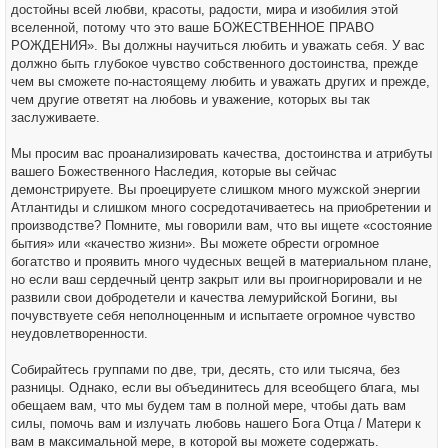
достойны всей любви, красоты, радости, мира и изобилия этой
вселенной, потому что это ваше БОЖЕСТВЕННОЕ ПРАВО
РОЖДЕНИЯ». Вы должны научиться любить и уважать себя. У вас
должно быть глубокое чувство собственного достоинства, прежде
чем вы сможете по-настоящему любить и уважать других и прежде,
чем другие ответят на любовь и уважение, которых вы так
заслуживаете.
Мы просим вас проанализировать качества, достоинства и атрибуты
вашего Божественного Наследия, которые вы сейчас
демонстрируете. Вы проецируете слишком много мужской энергии
Атлантиды и слишком много сосредотачиваетесь на приобретении и
производстве? Помните, мы говорили вам, что вы ищете «состояние
бытия» или «качество жизни». Вы можете обрести огромное
богатство и проявить много чудесных вещей в материальном плане,
но если ваш сердечный центр закрыт или вы проигнорировали и не
развили свои добродетели и качества лемурийской Богини, вы
почувствуете себя неполноценным и испытаете огромное чувство
неудовлетворенности.
Собирайтесь группами по две, три, десять, сто или тысяча, без
разницы. Однако, если вы объединитесь для всеобщего блага, мы
обещаем вам, что мы будем там в полной мере, чтобы дать вам
силы, помочь вам и излучать любовь нашего Бога Отца / Матери к
вам в максимальной мере, в которой вы можете содержать.