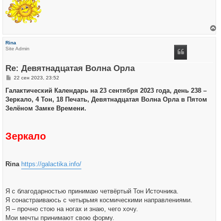
е
р
Rina
н
Site Admin
у
т
ь
Re: Девятнадцатая Волна Орла
с
я
С
22 сен 2023, 23:52
к
о
н
о
Галактический Календарь на 23 сентября 2023 года, день 238 –
а
б
ч
Зеркало, 4 Тон, 18 Печать, Девятнадцатая Волна Орла в Пятом
щ
а
е
Зелёном Замке Времени.
л
н
у
и
е
Зеркало
Rina
https://galactika.info/
Я с благодарностью принимаю четвёртый Тон Источника.
Я сонастраиваюсь с четырьмя космическими направлениями.
Я – прочно стою на ногах и знаю, чего хочу.
Мои мечты принимают свою форму.