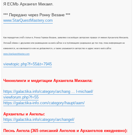
Я ЕСМЬ Архангел Михаил.
*** Передано через Ронну Везане ***
www.StarQuestMastery.com
Как передатчик этой статьи я, Ронна Герман Везане, заявляю о всеобщих авторских правах от имени Архангела Михаила.
Личный обмен с друзьями или размещение на веб-сайтах и в публикациях разрешено до тех пор, пока информация не
изменяется, не извлекается или не добавляется, а также указывается авторство и адрес моего веб-сайта:
www.StarQuestMaster.com
viewtopic.php?f=55&t=7945
Ченнелинги и медитации Архангела Михаила:
https://galactika.info/category/archang ... l-michael/
viewforum.php?f=55
https://galactika-info.com/category/haupt/aam/
Архангелы и Ангелы:
https://galactika.info/category/archangel/
Песнь Ангела (365 описаний Ангелов и Архангелов ежедневно):