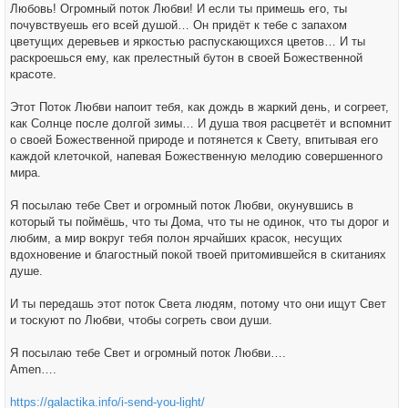
Любовь! Огромный поток Любви! И если ты примешь его, ты
почувствуешь его всей душой… Он придёт к тебе с запахом
цветущих деревьев и яркостью распускающихся цветов… И ты
раскроешься ему, как прелестный бутон в своей Божественной
красоте.
Этот Поток Любви напоит тебя, как дождь в жаркий день, и согреет,
как Солнце после долгой зимы… И душа твоя расцветёт и вспомнит
о своей Божественной природе и потянется к Свету, впитывая его
каждой клеточкой, напевая Божественную мелодию совершенного
мира.
Я посылаю тебе Свет и огромный поток Любви, окунувшись в
который ты поймёшь, что ты Дома, что ты не одинок, что ты дорог и
любим, а мир вокруг тебя полон ярчайших красок, несущих
вдохновение и благостный покой твоей притомившейся в скитаниях
душе.
И ты передашь этот поток Света людям, потому что они ищут Свет
и тоскуют по Любви, чтобы согреть свои души.
Я посылаю тебе Свет и огромный поток Любви….
Amen….
https://galactika.info/i-send-you-light/