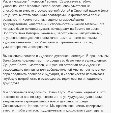
Расы - лидеров / пионеров / воинов. Существует глубоко
укоренившееся желание использовать свои умственные
способности вместе с Божественной Волей и Энергией нашего Бога-
Отца, чтобы стать главными соавторами на физическом плане
реальности. Кроме того, вы наделены высочайшими
добродетелями, качествами и способностями нашей Матери-Бога,
которые были привиты душам, пришедшим на Землю во время
Золотого Века Лемурии, нежными, заботливыми, интуитивными,
внутренне сосредоточенными качествами, а также великими
художественными способностями и стремлением к покою,
умиротворению и созерцанию.
Вы накопили богатое и чудесное духовное наследие. В прошлом вы
были благословлены тем, что среди вас было много великолепных
Существ Света - мастеров, чьи учения оставили вам чудесные
руководящие принципы для добродетельной жизни. Тем не менее,
пора соединить прошлое с будущим, и человечество испытывает
глубокую потребность в руководстве, вдохновении и поддержке
друг друга.
Мы собираемся предложить Новый Путь. Мы очень надеемся, что
некоторые из вас возьмут знамя и станут будущими духовными
защитниками зарождающейся новой духовности среди
Сознательного Человечества. Мы просим вас начать собираться
вместе, чтобы учиться, поддерживать и вдохновлять друг друга.