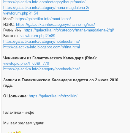
https://galactika-info.com/category/haupt/maria/
https://galactika.info/category/maria-magdalena-2/
viewforum.php?f=54
МааТ:
https://galactika.info/maat-lotos/
ИЗИС:
https://galactika.info/category/channeling/isis/
Гуань Инь:
https://galactika.info/category/maria-magdalena-2/gi/
Блокнот:
viewforum.php?f=89
https://galactika.info/category/notebook/rina/
http://galactika-info.blogspot.com/p/rina.html
Ченнелинги из Галактического Календаря (Rina):
viewtopic.php?f=63&t=770
https://galactika.info/category/notebook/rina/
Записи в Галактическом Календаре ведутся со 2 июля 2010
года.
О Цолькине:
https://galactika.info/tzolkin/
Галактика - инфо
Мы вам желаем удачи