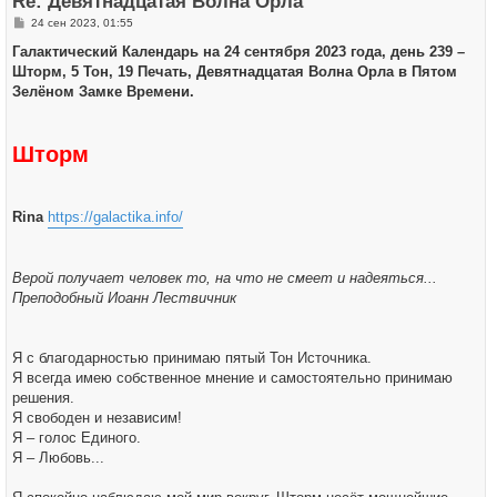
Re: Девятнадцатая Волна Орла
с
я
С
24 сен 2023, 01:55
к
о
н
о
Галактический Календарь на 24 сентября 2023 года, день 239 –
а
б
ч
Шторм, 5 Тон, 19 Печать, Девятнадцатая Волна Орла в Пятом
щ
а
е
Зелёном Замке Времени.
л
н
у
и
е
Шторм
Rina
https://galactika.info/
Верой получает человек то, на что не смеет и надеяться...
Преподобный Иоанн Лествичник
Я с благодарностью принимаю пятый Тон Источника.
Я всегда имею собственное мнение и самостоятельно принимаю
решения.
Я свободен и независим!
Я – голос Единого.
Я – Любовь...