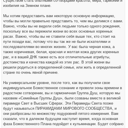
Существом стать опытными со-творцами красоты, мира, гармонии и
изобилия на Земном плане.
Мы хотим предоставить вам некоторую основную информацию,
чтобы вы могли правильно представить то, чем мы делимся с вами.
Важно, чтобы вы не видели себя людьми только одного рождения,
поскольку все вы пережили жизни во всех основных коренных
расах. Важно, чтобы вы не ставили себя выше тех, кто стоит на
пути позади вас, потому что вы так же не были искателями и
последователями во многих жизнях. У вас была черная кожа, а
также коричневая, белая, красная и желтая кожа других коренных
рас, и в вашей ДНК также есть все отличительные атрибуты,
достоинства и качества каждой из этих рас. В этой жизни вы
решили родиться в определенной семье, или жить в определенной
стране по очень явной причине.
На универсальном уровне, после того, как вы получили свое
индивидуальное Божественное сознание и провели эоны времени в
радостном сотворении, вы и гармоничная Группа Душ, которую мы
назовем «Семейные Группы Душ», были созваны вместе в великой
пирамиде Свет в Высших Сферах. Эти Пирамиды Света позже
будут называться ПИРАМИДАМИ МИРОВОГО СООБЩЕСТВА, и
они разбросаны по множеству подуровней пятого измерения. Вам
сказали, что в далеком будущем наступит время, когда основная
фаза Божественного Плана подойдет к кульминации. Будет собрано