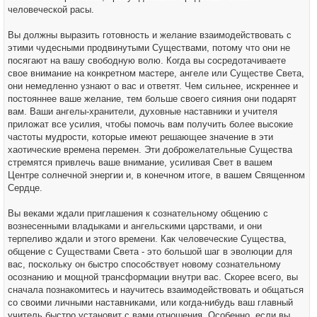
человеческой расы.
Вы должны выразить готовность и желание взаимодействовать с
этими чудесными продвинутыми Существами, потому что они не
посягают на вашу свободную волю. Когда вы сосредотачиваете
свое внимание на конкретном мастере, ангеле или Существе Света,
они немедленно узнают о вас и ответят. Чем сильнее, искреннее и
постояннее ваше желание, тем больше своего сияния они подарят
вам. Ваши ангелы-хранители, духовные наставники и учителя
приложат все усилия, чтобы помочь вам получить более высокие
частоты мудрости, которые имеют решающее значение в эти
хаотические времена перемен. Эти доброжелательные Существа
стремятся привлечь ваше внимание, усиливая Свет в вашем
Центре солнечной энергии и, в конечном итоге, в вашем Священном
Сердце.
Вы веками ждали приглашения к сознательному общению с
вознесенными владыками и ангельскими царствами, и они
терпеливо ждали и этого времени. Как человеческие Существа,
общение с Существами Света - это большой шаг в эволюции для
вас, поскольку он быстро способствует новому сознательному
осознанию и мощной трансформации внутри вас. Скорее всего, вы
сначала познакомитесь и научитесь взаимодействовать и общаться
со своими личными наставниками, или когда-нибудь ваш главный
учитель быстро установит с вами отношения. Особенно, если вы