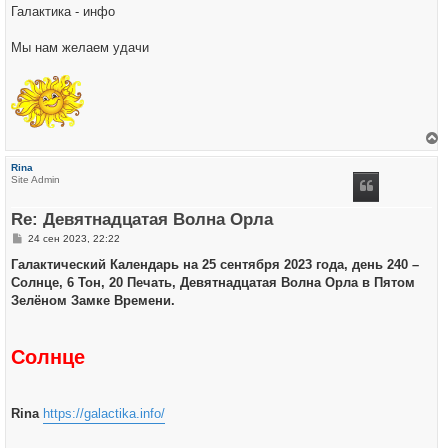
Галактика - инфо
Мы нам желаем удачи
е
р
Rina
н
Site Admin
у
т
ь
Re: Девятнадцатая Волна Орла
с
я
С
24 сен 2023, 22:22
к
о
н
о
Галактический Календарь на 25 сентября 2023 года, день 240 –
а
б
ч
Солнце, 6 Тон, 20 Печать, Девятнадцатая Волна Орла в Пятом
щ
а
е
Зелёном Замке Времени.
л
н
у
и
е
Солнце
Rina
https://galactika.info/