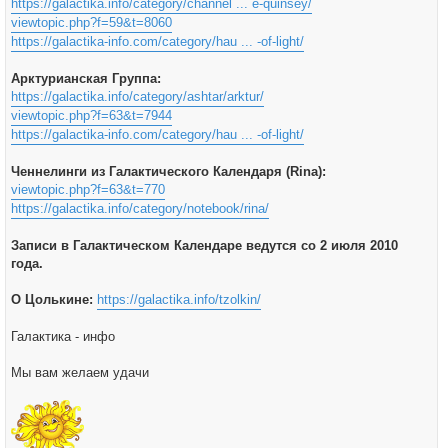
https://galactika.info/category/channel ... e-quinsey/
viewtopic.php?f=59&t=8060
https://galactika-info.com/category/hau ... -of-light/
Арктурианская Группа:
https://galactika.info/category/ashtar/arktur/
viewtopic.php?f=63&t=7944
https://galactika-info.com/category/hau ... -of-light/
Ченнелинги из Галактического Календаря (Rina):
viewtopic.php?f=63&t=770
https://galactika.info/category/notebook/rina/
Записи в Галактическом Календаре ведутся со 2 июля 2010
года.
О Цолькине:
https://galactika.info/tzolkin/
Галактика - инфо
Мы вам желаем удачи