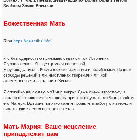
Богиня, 7 Тон, 1 Печать, Девятнадцатая Волна Орла в Пятом
щ
а
е
Зелёном Замке Времени.
л
н
у
и
е
Божественная Мать
Rina
https://galactika.info/
Я с благодарностью принимаю седьмой Тон Источника.
Я уравновешен. Я – центр моей вселенной.
Я руководствуюсь Космическими Законами и незыблемым Правом
свободы решений в личных планах творения и личной
ответственности на планете Земля.
Я спокойно наблюдаю мой мир вокруг. Даже очень взрослому и
вполне состоявшемуся человеку приятно ощущать любовь и заботу
его Матери. Вдвойне приятно самим проявлять заботу о матерях и
видеть, как их согревает наше тепло.
Мать Мария: Ваше исцеление
принадлежит вам