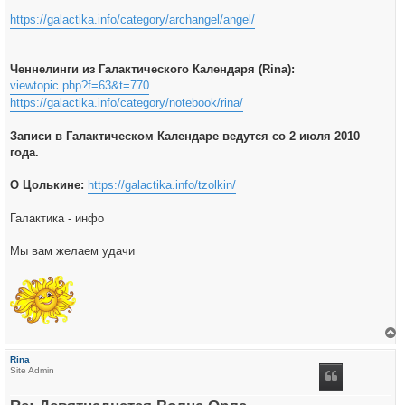
https://galactika.info/category/archangel/angel/
Ченнелинги из Галактического Календаря (Rina):
viewtopic.php?f=63&t=770
https://galactika.info/category/notebook/rina/
Записи в Галактическом Календаре ведутся со 2 июля 2010
года.
О Цолькине:
https://galactika.info/tzolkin/
Галактика - инфо
Мы вам желаем удачи
е
р
Rina
н
Site Admin
у
т
ь