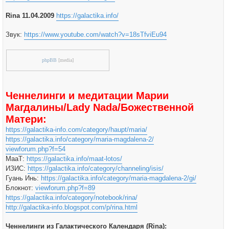
Rina 11.04.2009
https://galactika.info/
Звук:
https://www.youtube.com/watch?v=18sTfviEu94
phpBB
[media]
Ченнелинги и медитации Марии
Магдалины/Lady Nada/Божественной
Матери:
https://galactika-info.com/category/haupt/maria/
https://galactika.info/category/maria-magdalena-2/
viewforum.php?f=54
МааТ:
https://galactika.info/maat-lotos/
ИЗИС:
https://galactika.info/category/channeling/isis/
Гуань Инь:
https://galactika.info/category/maria-magdalena-2/gi/
Блокнот:
viewforum.php?f=89
https://galactika.info/category/notebook/rina/
http://galactika-info.blogspot.com/p/rina.html
Ченнелинги из Галактического Календаря (Rina):