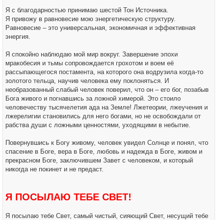
Я с благодарностью принимаю шестой Тон Источника.
Я привожу в равновесие мою энергетическую структуру.
Равновесие – это универсальная, экономичная и эффективная
энергия.
Я спокойно наблюдаю мой мир вокруг. Завершение эпохи
мракобесия и тьмы сопровождается грохотом и воем её
рассыпающегося постамента, на которого она водрузила когда-то
золотого тельца, научив человека ему поклоняться. И
необразованный слабый человек поверил, что он – его бог, позабыв
Бога живого и погнавшись за ложной химерой. Это стоило
человечеству тысячелетия ада на Земле! Лжетеории, лжеучения и
лжерелигии становились для него богами, но не освобождали от
рабства души с ложными ценностями, уходящими в небытие.
Повернувшись к Богу живому, человек увидел Солнце и понял, что
спасение в Боге, вера в Боге, любовь и надежда в Боге, живом и
прекрасном Боге, заключившем Завет с человеком, и который
никогда не покинет и не предаст.
Я ПОСЫЛАЮ ТЕБЕ СВЕТ!
Я посылаю тебе Свет, самый чистый, сияющий Свет, несущий тебе