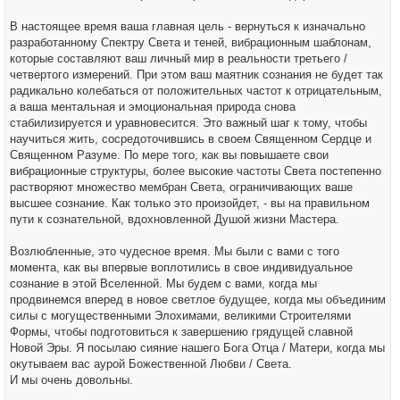
В настоящее время ваша главная цель - вернуться к изначально
разработанному Спектру Света и теней, вибрационным шаблонам,
которые составляют ваш личный мир в реальности третьего /
четвертого измерений. При этом ваш маятник сознания не будет так
радикально колебаться от положительных частот к отрицательным,
а ваша ментальная и эмоциональная природа снова
стабилизируется и уравновесится. Это важный шаг к тому, чтобы
научиться жить, сосредоточившись в своем Священном Сердце и
Священном Разуме. По мере того, как вы повышаете свои
вибрационные структуры, более высокие частоты Света постепенно
растворяют множество мембран Света, ограничивающих ваше
высшее сознание. Как только это произойдет, - вы на правильном
пути к сознательной, вдохновленной Душой жизни Мастера.
Возлюбленные, это чудесное время. Мы были с вами с того
момента, как вы впервые воплотились в свое индивидуальное
сознание в этой Вселенной. Мы будем с вами, когда мы
продвинемся вперед в новое светлое будущее, когда мы объединим
силы с могущественными Элохимами, великими Строителями
Формы, чтобы подготовиться к завершению грядущей славной
Новой Эры. Я посылаю сияние нашего Бога Отца / Матери, когда мы
окутываем вас аурой Божественной Любви / Света.
И мы очень довольны.