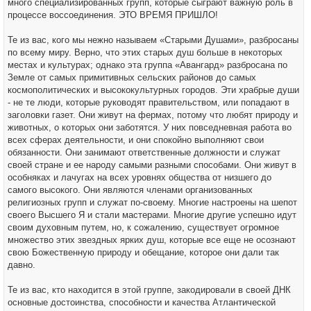
много специализированных групп, которые сыграют важную роль в
процессе воссоединения. ЭТО ВРЕМЯ ПРИШЛО!
Те из вас, кого мы нежно называем «Старыми Душами», разбросаны
по всему миру. Верно, что этих старых душ больше в некоторых
местах и культурах; однако эта группа «Авангард» разбросана по
Земле от самых примитивных сельских районов до самых
космополитических и высококультурных городов. Эти храбрые души
- не те люди, которые руководят правительством, или попадают в
заголовки газет. Они живут на фермах, потому что любят природу и
животных, о которых они заботятся. У них повседневная работа во
всех сферах деятельности, и они спокойно выполняют свои
обязанности. Они занимают ответственные должности и служат
своей стране и ее народу самыми разными способами. Они живут в
особняках и лачугах на всех уровнях общества от низшего до
самого высокого. Они являются членами организованных
религиозных групп и служат по-своему. Многие настроены на шепот
своего Высшего Я и стали мастерами. Многие другие успешно идут
своим духовным путем, но, к сожалению, существует огромное
множество этих звездных ярких душ, которые все еще не осознают
свою Божественную природу и обещание, которое они дали так
давно.
Те из вас, кто находится в этой группе, закодировали в своей ДНК
основные достоинства, способности и качества Атлантической