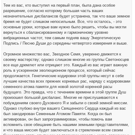
Тем из вас, кто выступил на первый план, была дана особое
разрешение, согласно которому большая часть ваших
незначительных дисбалансов будет устранена, так что ваше земное
бремя не будет слишком непосильным. Все, что осталось, - это
основные уроки, которые вам нужно было решить, чтобы вы могли
вернуться к сбалансированному и гармоничному уровню
вибрационных частот, тем самым подняв вашу Энергетическую
Подпись / Песню Души до середины четвертого измерения и выше.
Огромное множество вас, Звездное Семя, уверенно движется к
своему мастерству; однако слишком многие из группы Светоносцев
все еще дремлют или отрицают это. Каждый из вас играет важную
роль в ускоренном эволюционном процессе, который сейчас
продолжается. Генетические кодировки этой группы несут в себе
лучшие качества всех прежних корневых рас, наряду с кодировками
семенного атома памяти для новой золотой коренной расы
будущего. Это правда, что с течением времени в этой группе Душ
произошел большой дисбаланс. Многие не прислушиваются к
побуждениям своего Духовного Я и забыли о своей земной миссии.
Однако глубоко внутри вашего Священного Сердца каждый из вас
был закодирован Семенным Атомом Памяти. Когда он был
активирован, он был запрограммирован, чтобы помочь вам
вспомнить свое обещание быть нашими земными представителями,
и что ваша миссия будет заключаться в стремлении всем своим