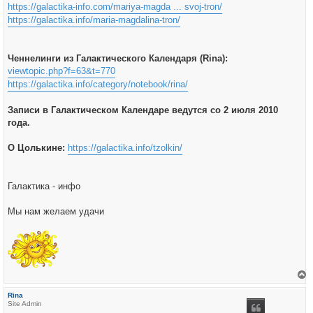
https://galactika-info.com/mariya-magda ... svoj-tron/
https://galactika.info/maria-magdalina-tron/
Ченнелинги из Галактического Календаря (Rina):
viewtopic.php?f=63&t=770
https://galactika.info/category/notebook/rina/
Записи в Галактическом Календаре ведутся со 2 июля 2010
года.
О Цолькине:
https://galactika.info/tzolkin/
Галактика - инфо
Мы нам желаем удачи
е
р
Rina
н
Site Admin
у