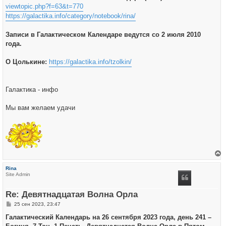
viewtopic.php?f=63&t=770
https://galactika.info/category/notebook/rina/
Записи в Галактическом Календаре ведутся со 2 июля 2010
года.
О Цолькине:
https://galactika.info/tzolkin/
Галактика - инфо
Мы вам желаем удачи
е
р
Rina
н
Site Admin
у
т
ь
Re: Девятнадцатая Волна Орла
с
я
С
25 сен 2023, 23:47
к
о
н
о
Галактический Календарь на 26 сентября 2023 года, день 241 –
а
б
ч