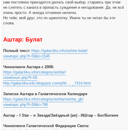
нам постоянно приходится делать свой выбор, стараясь при этом
не слететь с каната в пропасть суждения и негодования. Да, не всё
очень просто. А иногда отчаянно нелегко.
Но тебе, мой друг, это по щиколотку. Иначе ты не читал бы эти
слова.
Аштар: Булат
Полный текст:
https://galactika.info/ashtar-bulat/
viewtopic.php?f=59&t=1545
Ченнелинги Аштара с 2008:
https://galactika.info/category/ashtar/
viewforum.php?f=59
http://galactika-info.blogspot.com/p/bl ... _7414.html
Записки Аштара в Галактическом Календаре
https://galactika.info/category/ashtar/ashtar_gk/
viewtopic.php?f=59&t=796
Аштар – I Star – я Звезда/Звёздный (ая) - ИШтар – Бог/Богиня
Ченнелинги Галактической Федерации Света: