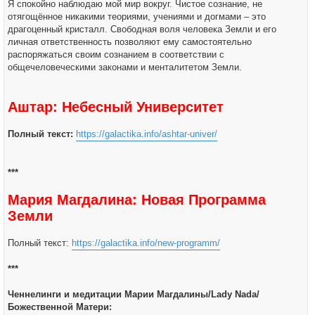
Я спокойно наблюдаю мой мир вокруг. Чистое сознание, не
отягощённое никакими теориями, учениями и догмами – это
драгоценный кристалл. Свободная воля человека Земли и его
личная ответственность позволяют ему самостоятельно
распоряжаться своим сознанием в соответствии с
общечеловеческими законами и менталитетом Земли.
Аштар: Небесный Университет
Полный текст:
https://galactika.info/ashtar-univer/
***
Мария Магдалина: Новая Программа
Земли
Полный текст:
https://galactika.info/new-programm/
***
Ченнелинги и медитации Марии Магдалины/Lady Nada/
Божественной Матери: