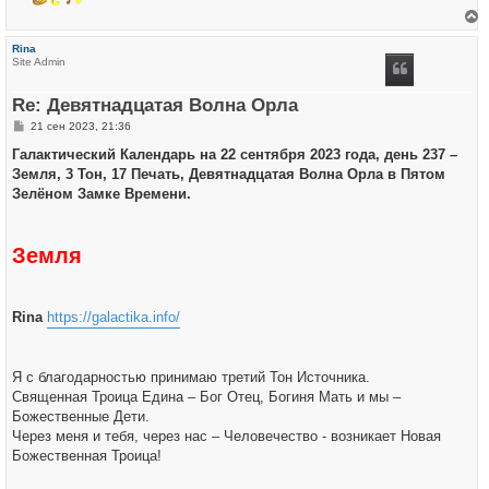
е
р
Rina
н
Site Admin
у
т
ь
Re: Девятнадцатая Волна Орла
с
я
С
21 сен 2023, 21:36
к
о
н
о
Галактический Календарь на 22 сентября 2023 года, день 237 –
а
б
ч
Земля, 3 Тон, 17 Печать, Девятнадцатая Волна Орла в Пятом
щ
а
е
Зелёном Замке Времени.
л
н
у
и
е
Земля
Rina
https://galactika.info/
Я с благодарностью принимаю третий Тон Источника.
Священная Троица Едина – Бог Отец, Богиня Мать и мы –
Божественные Дети.
Через меня и тебя, через нас – Человечество - возникает Новая
Божественная Троица!