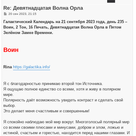
т
ь
Re: Девятнадцатая Волна Орла
с
я
С
20 сен 2023, 21:15
к
о
н
о
Галактический Календарь на 21 сентября 2023 года, день 235 –
а
б
ч
Воин, 2 Тон, 16 Печать, Девятнадцатая Волна Орла в Пятом
щ
а
е
Зелёном Замке Времени.
л
н
у
и
е
Воин
Rina
https://galactika.info/
Я с благодарностью принимаю второй тон Источника.
Я ощущаю полное единство со всеми, хотя и живу в полярном
мире.
Полярность даёт возможность увидеть контраст и сделать свой
выбор.
Это делает меня счастливым и совершенным!
Я спокойно наблюдаю мой мир вокруг. Многоголосый полярный мир
со всеми своими плюсами и минусами, добром и злом, ложью и
истиной, счастьем и горестью, находится перед нашими глазами. И