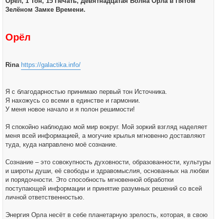
Орёл, 1 Тон, 15 Печать, Девятнадцатая Волна Орла в Пятом
щ
е
Зелёном Замке Времени.
н
и
е
Орёл
Rina
https://galactika.info/
Я с благодарностью принимаю первый тон Источника.
Я нахожусь со всеми в единстве и гармонии.
У меня новое начало и я полон решимости!
Я спокойно наблюдаю мой мир вокруг. Мой зоркий взгляд наделяет
меня всей информацией, а могучие крылья мгновенно доставляют
туда, куда направлено моё сознание.
Сознание – это совокупность духовности, образованности, культуры
и широты души, её свободы и здравомыслия, основанных на любви
и порядочности. Это способность мгновенной обработки
поступающей информации и принятие разумных решений со всей
личной ответственностью.
Энергия Орла несёт в себе планетарную зрелость, которая, в свою