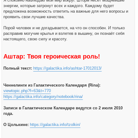
Я спокойно наблюдаю мой мир вокруг. Шторм несёт мощнейшие
энергии, которые затронут всех и каждого. Каждому будет
предложена возможность ответить на важные для него вопросы и
проявить свои лучшие качества.
Порой человек и не догадывается, на что он способен. И только
расправив могучие крылья и взлетев в вышину, он познаёт себя
настоящего, свою силу и красоту.
Аштар: Твоя героическая роль!
Полный текст:
https://galactika.info/ashtar-17012013/
Ченнелинги из Галактического Календаря (Rina):
viewtopic.php?f=63&t=770
https://galactika.info/category/notebook/rina/
Записи в Галактическом Календаре ведутся со 2 июля 2010
года.
О Цолькине:
https://galactika.info/tzolkin/