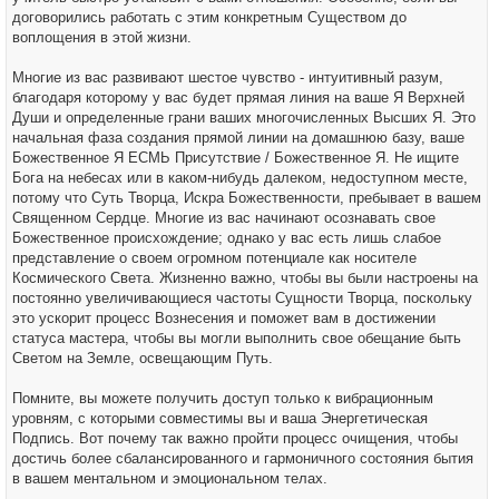
договорились работать с этим конкретным Существом до
воплощения в этой жизни.
Многие из вас развивают шестое чувство - интуитивный разум,
благодаря которому у вас будет прямая линия на ваше Я Верхней
Души и определенные грани ваших многочисленных Высших Я. Это
начальная фаза создания прямой линии на домашнюю базу, ваше
Божественное Я ЕСМЬ Присутствие / Божественное Я. Не ищите
Бога на небесах или в каком-нибудь далеком, недоступном месте,
потому что Суть Творца, Искра Божественности, пребывает в вашем
Священном Сердце. Многие из вас начинают осознавать свое
Божественное происхождение; однако у вас есть лишь слабое
представление о своем огромном потенциале как носителе
Космического Света. Жизненно важно, чтобы вы были настроены на
постоянно увеличивающиеся частоты Сущности Творца, поскольку
это ускорит процесс Вознесения и поможет вам в достижении
статуса мастера, чтобы вы могли выполнить свое обещание быть
Светом на Земле, освещающим Путь.
Помните, вы можете получить доступ только к вибрационным
уровням, с которыми совместимы вы и ваша Энергетическая
Подпись. Вот почему так важно пройти процесс очищения, чтобы
достичь более сбалансированного и гармоничного состояния бытия
в вашем ментальном и эмоциональном телах.