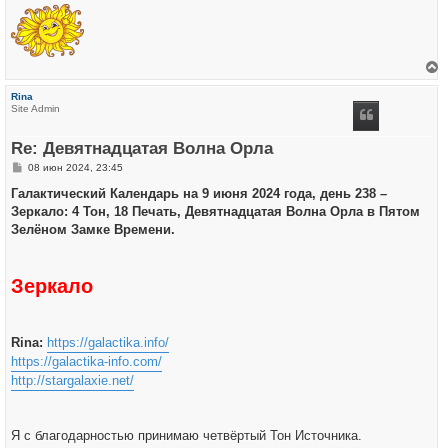
е
р
Rina
н
Site Admin
у
т
ь
Re: Девятнадцатая Волна Орла
с
я
С
08 июн 2024, 23:45
к
о
н
о
Галактический Календарь на 9 июня 2024 года, день 238 –
а
б
ч
Зеркало: 4 Тон, 18 Печать, Девятнадцатая Волна Орла в Пятом
щ
а
е
Зелёном Замке Времени.
л
н
у
и
е
Зеркало
Rina:
https://galactika.info/
https://galactika-info.com/
http://stargalaxie.net/
Я с благодарностью принимаю четвёртый Тон Источника.