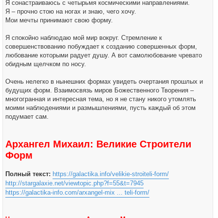
Я сонастраиваюсь с четырьмя космическими направлениями.
Я – прочно стою на ногах и знаю, чего хочу.
Мои мечты принимают свою форму.
Я спокойно наблюдаю мой мир вокруг. Стремление к
совершенствованию побуждает к созданию совершенных форм,
любование которыми радует душу. А вот самолюбование чревато
обидным щелчком по носу.
Очень нелегко в нынешних формах увидеть очертания прошлых и
будущих форм. Взаимосвязь миров Божественного Творения –
многогранная и интересная тема, но я не стану никого утомлять
моими наблюдениями и размышлениями, пусть каждый об этом
подумает сам.
Архангел Михаил: Великие Строители
Форм
Полный текст:
https://galactika.info/velikie-stroiteli-form/
http://stargalaxie.net/viewtopic.php?f=55&t=7945
https://galactika-info.com/arxangel-mix ... teli-form/