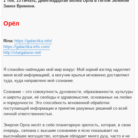
1 Тон, 15 Печать, Девятнадцатая Волна Орла в Пятом Зелёном
щ
е
Замке Времени.
н
и
е
Орёл
Rina:
https://galactika.info/
https://galactika-info.com/
http://stargalaxie.net/
Я спокойно наблюдаю мой мир вокруг. Мой зоркий взгляд наделяет
меня всей информацией, а могучие крылья мгновенно доставляют
туда, куда направлено моё сознание.
Сознание – это совокупность духовности, образованности, культуры
и широты души, её свободы и здравомыслия, основанных на любви
и порядочности. Это способность мгновенной обработки
поступающей информации и принятие разумных решений со всей
личной ответственностью.
Энергия Орла несёт в себе планетарную зрелость, которая, в свою
очередь, связана с высшим сознанием и ясно показывает на
высочайшее могущество, которым обладает много душ, часто и не