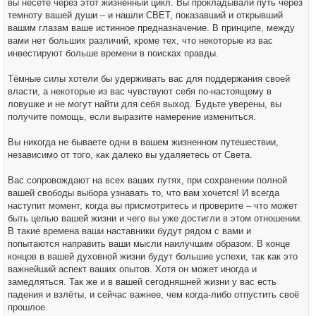
вы несёте через этот жизненный цикл. Вы прокладывали путь через
темноту вашей души – и нашли СВЕТ, показавший и открывший
вашим глазам ваше истинное предназначение. В принципе, между
вами нет больших различий, кроме тех, что некоторые из вас
инвестируют больше времени в поисках правды.
Тёмные силы хотели бы удерживать вас для поддержания своей
власти, а некоторые из вас чувствуют себя по-настоящему в
ловушке и не могут найти для себя выход. Будьте уверены, вы
получите помощь, если выразите намерение измениться.
Вы никогда не бываете одни в вашем жизненном путешествии,
независимо от того, как далеко вы удаляетесь от Света.
Вас сопровождают на всех ваших путях, при сохранении полной
вашей свободы выбора узнавать то, что вам хочется! И всегда
наступит момент, когда вы присмотритесь и проверите – что может
быть целью вашей жизни и чего вы уже достигли в этом отношении.
В такие времена ваши наставники будут рядом с вами и
попытаются направить ваши мысли наилучшим образом. В конце
концов в вашей духовной жизни будут большие успехи, так как это
важнейший аспект ваших опытов. Хотя он может иногда и
замедляться. Так же и в вашей сегодняшней жизни у вас есть
падения и взлёты, и сейчас важнее, чем когда-либо отпустить своё
прошлое.