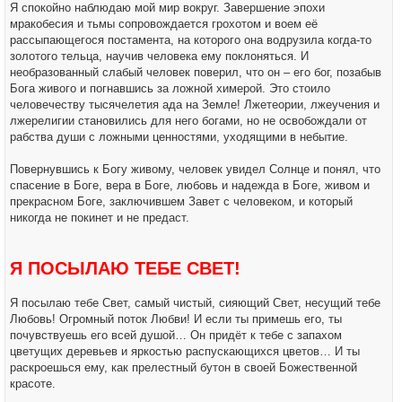
Я спокойно наблюдаю мой мир вокруг. Завершение эпохи
мракобесия и тьмы сопровождается грохотом и воем её
рассыпающегося постамента, на которого она водрузила когда-то
золотого тельца, научив человека ему поклоняться. И
необразованный слабый человек поверил, что он – его бог, позабыв
Бога живого и погнавшись за ложной химерой. Это стоило
человечеству тысячелетия ада на Земле! Лжетеории, лжеучения и
лжерелигии становились для него богами, но не освобождали от
рабства души с ложными ценностями, уходящими в небытие.
Повернувшись к Богу живому, человек увидел Солнце и понял, что
спасение в Боге, вера в Боге, любовь и надежда в Боге, живом и
прекрасном Боге, заключившем Завет с человеком, и который
никогда не покинет и не предаст.
Я ПОСЫЛАЮ ТЕБЕ СВЕТ!
Я посылаю тебе Свет, самый чистый, сияющий Свет, несущий тебе
Любовь! Огромный поток Любви! И если ты примешь его, ты
почувствуешь его всей душой… Он придёт к тебе с запахом
цветущих деревьев и яркостью распускающихся цветов… И ты
раскроешься ему, как прелестный бутон в своей Божественной
красоте.