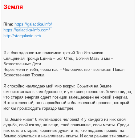
Земля
Rina:
https://galactika.info/
https://galactika-info.com/
http://stargalaxie.net/
Я с благодарностью принимаю третий Тон Источника.
Священная Троица Едина – Бог Отец, Богиня Мать и мы –
Божественные Дети.
Через меня и тебя, через нас – Человечество - возникает Новая
Божественная Троица!
Я спокойно наблюдаю мой мир вокруг. События на Земле
сменяются как в калейдоскопе, и уже совершенно отчётливо видно,
что старая энергия сдаёт позиции замещающей её новой энергии.
Это интересный, но напряжённый и болезненный процесс, который
мог бы происходить гораздо быстрее.
На Земле живёт 8 миллиардов человек! И у каждого из них своя
судьба, свой взгляд на вещи, своё понимание, свои мечты. Среди
них есть и старые, коренные души, и те, кто недавно пришёл на
Землю обучаться и накапливать опыты. И если раньше эти опыты