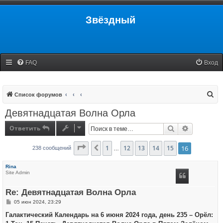
Звёздный
FAQ
Вход
П
Список форумов
о
Девятнадцатая Волна Орла
и
Ответить
Поиск
Расширенн
с
к
Страница
1
16
12
из
16
13
14
15
16
Пред.
238 сообщений
…
Rina
Site Admin
Re: Девятнадцатая Волна Орла
С
05 июн 2024, 23:29
о
о
Галактический Календарь на 6 июня 2024 года, день 235 – Орёл:
б