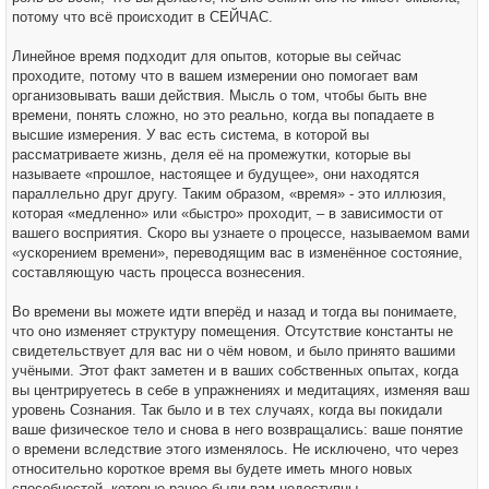
потому что всё происходит в СЕЙЧАС.
Линейное время подходит для опытов, которые вы сейчас
проходите, потому что в вашем измерении оно помогает вам
организовывать ваши действия. Мысль о том, чтобы быть вне
времени, понять сложно, но это реально, когда вы попадаете в
высшие измерения. У вас есть система, в которой вы
рассматриваете жизнь, деля её на промежутки, которые вы
называете «прошлое, настоящее и будущее», они находятся
параллельно друг другу. Таким образом, «время» - это иллюзия,
которая «медленно» или «быстро» проходит, – в зависимости от
вашего восприятия. Скоро вы узнаете о процессе, называемом вами
«ускорением времени», переводящим вас в изменённое состояние,
составляющую часть процесса вознесения.
Во времени вы можете идти вперёд и назад и тогда вы понимаете,
что оно изменяет структуру помещения. Отсутствие константы не
свидетельствует для вас ни о чём новом, и было принято вашими
учёными. Этот факт заметен и в ваших собственных опытах, когда
вы центрируетесь в себе в упражнениях и медитациях, изменяя ваш
уровень Сознания. Так было и в тех случаях, когда вы покидали
ваше физическое тело и снова в него возвращались: ваше понятие
о времени вследствие этого изменялось. Не исключено, что через
относительно короткое время вы будете иметь много новых
способностей, которые ранее были вам недоступны.