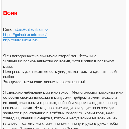
у
и
е
Воин
Rina:
https://galactika.info/
https://galactika-info.com/
http://stargalaxie.net/
Я с благодарностью принимаю второй тон Источника.
Я ощущаю полное единство со всеми, хотя и живу в полярном
мире.
Полярность даёт возможность увидеть контраст и сделать свой
выбор.
Это делает меня счастливым и совершенным!
Я спокойно наблюдаю мой мир вокруг. Многоголосый полярный мир
со всеми своими плюсами и минусами, добром и злом, ложью и
истиной, счастьем и горестью, войной и миром находится перед
нашими глазами. Не мы, простые люди, живущие на скромную
зарплату и работающие в тяжёлых условиях, хотим горя, боли,
трагедий, увечий и смертей, которые несут войны на всей нашей
планете. Поэтому мы стоим плечом к плечу и рука в руке, чтобы
отстоять будущее человечества на Земле.