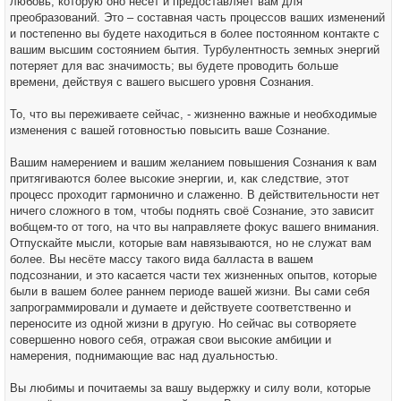
любовь, которую оно несёт и предоставляет вам для
преобразований. Это – составная часть процессов ваших изменений
и постепенно вы будете находиться в более постоянном контакте с
вашим высшим состоянием бытия. Турбулентность земных энергий
потеряет для вас значимость; вы будете проводить больше
времени, действуя с вашего высшего уровня Сознания.
То, что вы переживаете сейчас, - жизненно важные и необходимые
изменения с вашей готовностью повысить ваше Сознание.
Вашим намерением и вашим желанием повышения Сознания к вам
притягиваются более высокие энергии, и, как следствие, этот
процесс проходит гармонично и слаженно. В действительности нет
ничего сложного в том, чтобы поднять своё Сознание, это зависит
вобщем-то от того, на что вы направляете фокус вашего внимания.
Отпускайте мысли, которые вам навязываются, но не служат вам
более. Вы несёте массу такого вида балласта в вашем
подсознании, и это касается части тех жизненных опытов, которые
были в вашем более раннем периоде вашей жизни. Вы сами себя
запрограммировали и думаете и действуете соответственно и
переносите из одной жизни в другую. Но сейчас вы сотворяете
совершенно нового себя, отражая свои высокие амбиции и
намерения, поднимающие вас над дуальностью.
Вы любимы и почитаемы за вашу выдержку и силу воли, которые