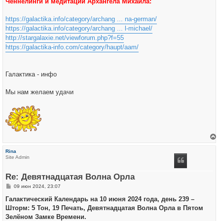
Ченнелинги и медитации Архангела Михаила:
https://galactika.info/category/archang ... na-german/
https://galactika.info/category/archang ... l-michael/
http://stargalaxie.net/viewforum.php?f=55
https://galactika-info.com/category/haupt/aam/
Галактика - инфо
Мы нам желаем удачи
е
р
Rina
н
Site Admin
у
т
ь
Re: Девятнадцатая Волна Орла
с
я
С
09 июн 2024, 23:07
к
о
н
о
Галактический Календарь на 10 июня 2024 года, день 239 –
а
б
ч
Шторм: 5 Тон, 19 Печать, Девятнадцатая Волна Орла в Пятом
щ
а
е
Зелёном Замке Времени.
л