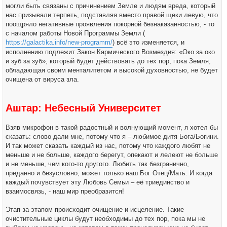
могли быть связаны с причинением Земле и людям вреда, который
нас призывали терпеть, подставляя вместо правой щеки левую, что
поощряло негативные проявления покорной безнаказанностью, - то
с началом работы Новой Программы Земли (
https://galactika.info/new-programm/
) всё это изменяется, и
исполнению подлежит Закон Кармического Возмездия: «Око за око
и зуб за зуб», который будет действовать до тех пор, пока Земля,
обладающая своим менталитетом и высокой духовностью, не будет
очищена от вируса зла.
Аштар: Небесный Университет
Взяв микрофон в такой радостный и волнующий момент, я хотел бы
сказать: слово дали мне, потому что я – любимое дитя Бога/Богини.
И так может сказать каждый из нас, потому что каждого любят не
меньше и не больше, каждого берегут, опекают и лелеют не больше
и не меньше, чем кого-то другого. Любить так безгранично,
преданно и безусловно, может только наш Бог Отец/Мать. И когда
каждый почувствует эту Любовь Семьи – её триединство и
взаимосвязь, - наш мир преобразится!
Этап за этапом происходит очищение и исцеление. Такие
очистительные циклы будут необходимы до тех пор, пока мы не