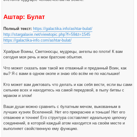
Аштар: Булат
Полный текст:
https://galactika.info/ashtar-bulat/
http://stargalaxie.net/viewtopic.php?f=59&t=1545
https://galactika-info.com/ashtar-bulat/
Храбрые Воины, Светоносцы, мудрецы, ангелы во плоти! К вам
сегодня моя речь и мои братские объятия.
Что может сказать вам такой же отважный и преданный Воин, как
вы? Я с вами в одном окопе и знаю обо всём не по наслышке!
Кто может вам диктовать что делать и как себя вести, если вы сами
сильнее всех и находитесь на самой передовой, в пылу битвы с
мраком и злом!
Ваши души можно сравнить с булатным мечом, выкованным в
лучших кузнях Вселенной. Нет его прекраснее и тоньше! Нет его
отважнее и точнее! Его структура составляет идеальную цепочку
соединений, в которой каждый атом находится на своём месте и
выполняет свойственную ему функцию.