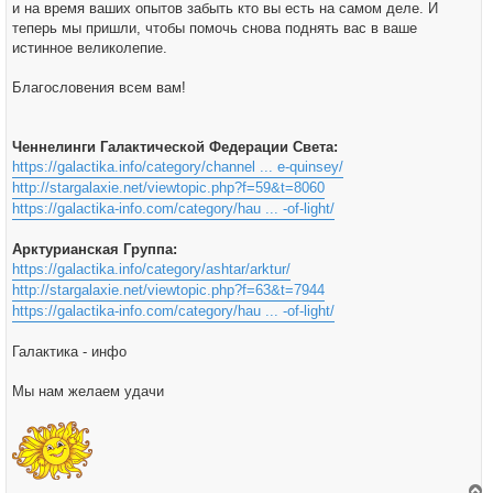
и на время ваших опытов забыть кто вы есть на самом деле. И
теперь мы пришли, чтобы помочь снова поднять вас в ваше
истинное великолепие.
Благословения всем вам!
Ченнелинги Галактической Федерации Света:
https://galactika.info/category/channel ... e-quinsey/
http://stargalaxie.net/viewtopic.php?f=59&t=8060
https://galactika-info.com/category/hau ... -of-light/
Арктурианская Группа:
https://galactika.info/category/ashtar/arktur/
http://stargalaxie.net/viewtopic.php?f=63&t=7944
https://galactika-info.com/category/hau ... -of-light/
Галактика - инфо
Мы нам желаем удачи