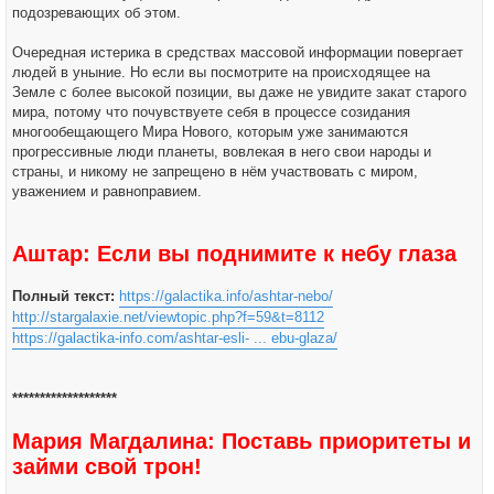
подозревающих об этом.
Очередная истерика в средствах массовой информации повергает
людей в уныние. Но если вы посмотрите на происходящее на
Земле с более высокой позиции, вы даже не увидите закат старого
мира, потому что почувствуете себя в процессе созидания
многообещающего Мира Нового, которым уже занимаются
прогрессивные люди планеты, вовлекая в него свои народы и
страны, и никому не запрещено в нём участвовать с миром,
уважением и равноправием.
Аштар: Если вы поднимите к небу глаза
Полный текст:
https://galactika.info/ashtar-nebo/
http://stargalaxie.net/viewtopic.php?f=59&t=8112
https://galactika-info.com/ashtar-esli- ... ebu-glaza/
*******************
Мария Магдалина: Поставь приоритеты и
займи свой трон!