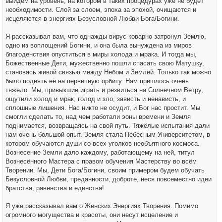
выйдем на уровень, на котором в таких процедурах уже не будет
необходимости. Слой за слоем, эпоха за эпохой, очищаются и
исцеляются в энергиях Безусловной Любви Бога/Богини.
Я рассказывал вам, что однажды вирус коварно затронул Землю,
одно из воплощений Богини, и она была вынуждена из миров
благоденствия опуститься в миры холода и мрака. И тогда мы,
Божественные Дети, мужественно пошли спасать свою Матушку,
становясь живой связью между Небом и Землёй. Только так можно
было поднять её на первичную орбиту. Нам пришлось очень
тяжело. Мы, привыкшие играть и резвиться на Солнечном Ветру,
ощутили холод и мрак, голод и зло, зависть и ненависть, и
сплошные лишения. Нас никто не осудит, и Бог нас простит. Мы
смогли сделать то, над чем работали эоны времени и Земля
поднимается, возвращаясь на свой путь. Тяжёлые испытания дали
нам очень большой опыт. Земля стала Небесным Университетом, в
котором обучаются души со всех уголков необъятного космоса.
Вознесение Земли дало каждому, работающему на ней, титул
Вознесённого Мастера с правом обучения Мастерству во всём
Творении. Мы, Дети Бога/Богини, своим примером будем обучать
Безусловной Любви, преданности, доброте, неся повсеместно идеи
братства, равенства и единства!
Я уже рассказывал вам о Женских Энергиях Творения. Помимо
огромного могущества и красоты, они несут исцеление и