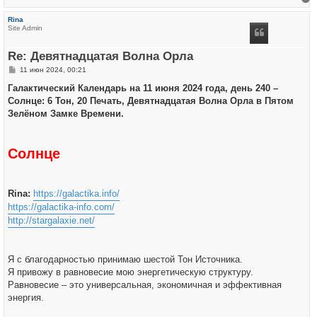
е
р
Rina
н
Site Admin
у
т
ь
Re: Девятнадцатая Волна Орла
с
я
С
11 июн 2024, 00:21
к
о
н
о
Галактический Календарь на 11 июня 2024 года, день 240 –
а
б
ч
Солнце: 6 Тон, 20 Печать, Девятнадцатая Волна Орла в Пятом
щ
а
е
Зелёном Замке Времени.
л
н
у
и
е
Солнце
Rina:
https://galactika.info/
https://galactika-info.com/
http://stargalaxie.net/
Я с благодарностью принимаю шестой Тон Источника.
Я привожу в равновесие мою энергетическую структуру.
Равновесие – это универсальная, экономичная и эффективная
энергия.