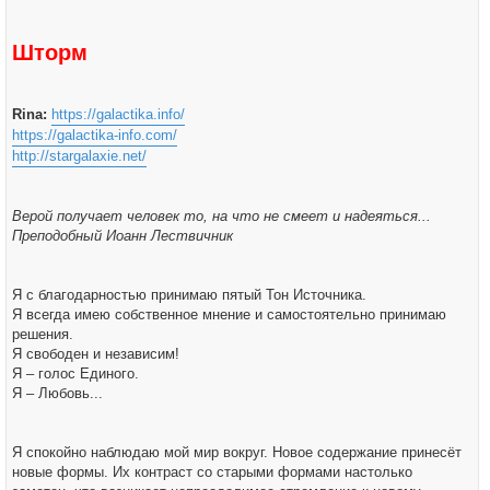
н
у
и
е
Шторм
Rina:
https://galactika.info/
https://galactika-info.com/
http://stargalaxie.net/
Верой получает человек то, на что не смеет и надеяться...
Преподобный Иоанн Лествичник
Я с благодарностью принимаю пятый Тон Источника.
Я всегда имею собственное мнение и самостоятельно принимаю
решения.
Я свободен и независим!
Я – голос Единого.
Я – Любовь...
Я спокойно наблюдаю мой мир вокруг. Новое содержание принесёт
новые формы. Их контраст со старыми формами настолько