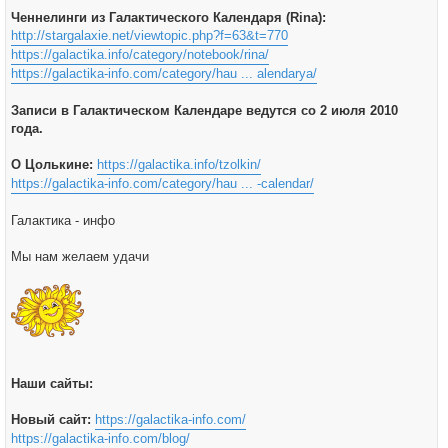
Ченнелинги из Галактического Календаря (Rina):
http://stargalaxie.net/viewtopic.php?f=63&t=770
https://galactika.info/category/notebook/rina/
https://galactika-info.com/category/hau ... alendarya/
Записи в Галактическом Календаре ведутся со 2 июля 2010
года.
О Цолькине:
https://galactika.info/tzolkin/
https://galactika-info.com/category/hau ... -calendar/
Галактика - инфо
Мы нам желаем удачи
Наши сайты:
Новый сайт:
https://galactika-info.com/
https://galactika-info.com/blog/