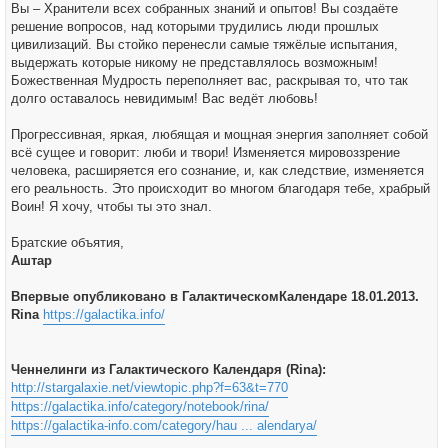
Вы – Хранители всех собранных знаний и опытов! Вы создаёте
решение вопросов, над которыми трудились люди прошлых
цивилизаций. Вы стойко перенесли самые тяжёлые испытания,
выдержать которые никому не представлялось возможным!
Божественная Мудрость переполняет вас, раскрывая то, что так
долго оставалось невидимым! Вас ведёт любовь!
Прогрессивная, яркая, любящая и мощная энергия заполняет собой
всё сущее и говорит: люби и твори! Изменяется мировоззрение
человека, расширяется его сознание, и, как следствие, изменяется
его реальность. Это происходит во многом благодаря тебе, храбрый
Воин! Я хочу, чтобы ты это знал.
Братские объятия,
Аштар
Впервые опубликовано в ГалактическомКалендаре 18.01.2013.
Rina
https://galactika.info/
Ченнелинги из Галактического Календаря (Rina):
http://stargalaxie.net/viewtopic.php?f=63&t=770
https://galactika.info/category/notebook/rina/
https://galactika-info.com/category/hau ... alendarya/