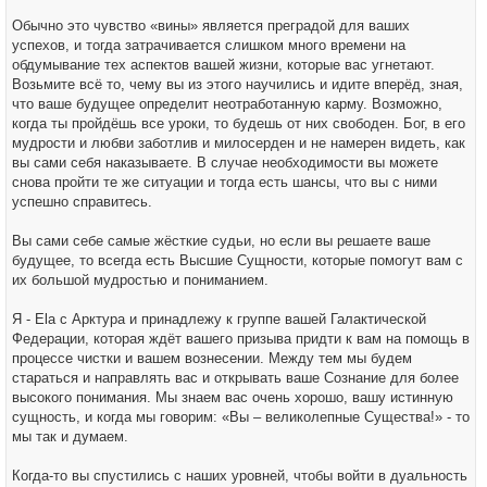
Обычно это чувство «вины» является преградой для ваших
успехов, и тогда затрачивается слишком много времени на
обдумывание тех аспектов вашей жизни, которые вас угнетают.
Возьмите всё то, чему вы из этого научились и идите вперёд, зная,
что ваше будущее определит неотработанную карму. Возможно,
когда ты пройдёшь все уроки, то будешь от них свободен. Бог, в его
мудрости и любви заботлив и милосерден и не намерен видеть, как
вы сами себя наказываете. В случае необходимости вы можете
снова пройти те же ситуации и тогда есть шансы, что вы с ними
успешно справитесь.
Вы сами себе самые жёсткие судьи, но если вы решаете ваше
будущее, то всегда есть Высшие Сущности, которые помогут вам с
их большой мудростью и пониманием.
Я - Ela с Арктура и принадлежу к группе вашей Галактической
Федерации, которая ждёт вашего призыва придти к вам на помощь в
процессе чистки и вашем вознесении. Между тем мы будем
стараться и направлять вас и открывать ваше Сознание для более
высокого понимания. Мы знаем вас очень хорошо, вашу истинную
сущность, и когда мы говорим: «Вы – великолепные Существа!» - то
мы так и думаем.
Когда-то вы спустились с наших уровней, чтобы войти в дуальность