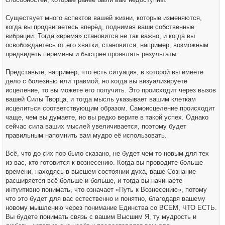
Существует много аспектов вашей жизни, которые изменяются,
когда вы продвигаетесь вперёд, поднимая ваши собственные
вибрации. Тогда «время» становится не так важно, и когда вы
освобождаетесь от его хватки, становится, например, возможным
предвидеть перемены и быстрее проявлять результаты.
Представьте, например, что есть ситуация, в которой вы имеете
дело с болезнью или травмой, но когда вы визуализируете
исцеление, то вы можете его получить. Это происходит через вызов
вашей Силы Творца, и тогда мысль указывает вашим клеткам
исцелиться соответствующим образом. Самоисцеление происходит
чаще, чем вы думаете, но вы редко верите в такой успех. Однако
сейчас сила ваших мыслей увеличивается, поэтому будет
правильным напомнить вам мудро её использовать.
Всё, что до сих пор было сказано, не будет чем-то новым для тех
из вас, кто готовится к вознесению. Когда вы проводите больше
времени, находясь в высшем состоянии духа, ваше Сознание
расширяется всё больше и больше, и тогда вы начинаете
интуитивно понимать, что означает «Путь к Вознесению», потому
что это будет для вас естественно и понятно, благодаря вашему
новому мышлению через понимание Единства со ВСЕМ, ЧТО ЕСТЬ.
Вы будете понимать связь с вашим Высшим Я, ту мудрость и