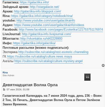
Галактика:
https://galactika.info/
Звёздный архив:
http://stargalaxie.net/
Архив:
http://galactika-info.blogspot.com/
Rina:
https://galactika.info/category/notebook/rina/
youtube:
http://www.youtube.com/user/galactikainfo
Аудио:
https://www.youtube.com/user/galactikainfo/videos
Facebook:
http://www.facebook.com/pages/Ezoterika/121753751176974
LiveJournal:
http://galactika-info.livejournal.com/
ВКонтакте:
http://vkontakte.ru/id42228900
Инфо:
https://galactika.info/galactika/
Почтовые рассылки (можно подписаться):
Эзотерика
http://subscribe.ru/catalog/rest.esoteric.channeling
ГК
https://subscribe.ru/catalog/culture.news.maya
Ангелы
https://subscribe.ru/catalog/culture.mystery.angel
е
р
Rina
н
Site Admin
у
т
ь
Девятнадцатая Волна Орла
с
я
С
07 июн 2024, 01:06
к
о
н
о
Галактический Календарь на 7 июня 2024 года, день 236 – Воин:
а
б
ч
2 Тон, 16 Печать, Девятнадцатая Волна Орла в Пятом Зелёном
щ
а
е
Замке Времени.
л
н