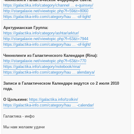
https://galactika.info/category/channel ... e-quinsey/
http://stargalaxie.net/viewtopic.php?f=59&t=8060
https://galactika-info.com/category/hau ... -of-light/
Арктурианская Группа:
https://galactika.info/category/ashtar/arktur/
http://stargalaxie.net/viewtopic.php?f=63&t=7944
https://galactika-info.com/category/hau ... -of-light/
Ченнелинги из Галактического Календаря (Rina):
http://stargalaxie.net/viewtopic.php?f=63&t=770
https://galactika.info/category/notebook/rina/
https://galactika-info.com/category/hau ... alendarya/
Записи в Галактическом Календаре ведутся со 2 июля 2010
года.
О Цолькине:
https://galactika.info/tzolkin/
https://galactika-info.com/category/hau ... -calendar/
Галактика - инфо
Мы нам желаем удачи