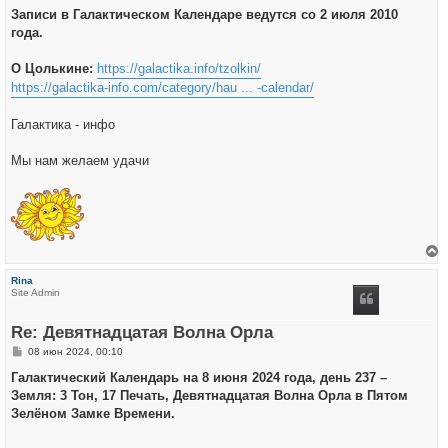
Записи в Галактическом Календаре ведутся со 2 июля 2010
года.
О Цолькине:
https://galactika.info/tzolkin/
https://galactika-info.com/category/hau ... -calendar/
Галактика - инфо
Мы нам желаем удачи
е
р
Rina
н
Site Admin
у
т
ь
Re: Девятнадцатая Волна Орла
с
я
С
08 июн 2024, 00:10
к
о
н
о
Галактический Календарь на 8 июня 2024 года, день 237 –
а
б
ч
Земля: 3 Тон, 17 Печать, Девятнадцатая Волна Орла в Пятом
щ
а
е
Зелёном Замке Времени.
л
н
у
и
е