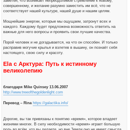
заметен, что возникает непреодолимое стремление к новому,
совершенному, и желание разумно заместить им всё, что не
соответствует нашей культуре, нашей душе и нашим целям.
Мощнейшие энергии, которые мы ощущаем, затронут всех и
каждого. Каждому будет предложена возможность ответить на
важные для него вопросы и проявить свои лучшие качества.
Порой человек и не догадывается, на что он способен. И только
расправив могучие крылья и взлетев в вышину, он познаёт себя
настоящего, свою силу и красоту.
Ela с Арктура: Путь к истинному
великолепию
благодаря Mike Quinsey 13.06.2007
http://www.treeofthegoldenlight.com
Перевод – Rina
https://galactika.info/
Дорогие, вы так привязаны к понятию «время», которое владеет
жизнями многих. В силу необходимости «время» играет большую
роль во всём, что вы делаете, но вне Земли оно не имеет смысла,