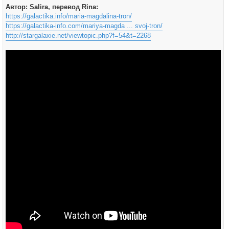
Автор: Salira, перевод Rina:
https://galactika.info/maria-magdalina-tron/
https://galactika-info.com/mariya-magda ... svoj-tron/
http://stargalaxie.net/viewtopic.php?f=54&t=2268