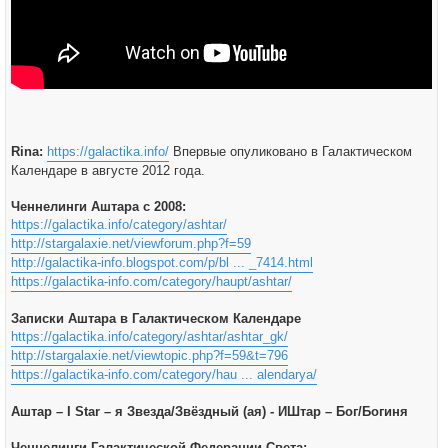
Rina:
https://galactika.info/
Впервые опуликовано в Галактическом
Календаре в августе 2012 года.
Ченнелинги Аштара с 2008:
https://galactika.info/category/ashtar/
http://stargalaxie.net/viewforum.php?f=59
http://galactika-info.blogspot.com/p/bl ... _7414.html
https://galactika-info.com/category/haupt/ashtar/
Записки Аштара в Галактическом Календаре
https://galactika.info/category/ashtar/ashtar_gk/
http://stargalaxie.net/viewtopic.php?f=59&t=796
https://galactika-info.com/category/hau ... alendarya/
Аштар – I Star – я Звезда/Звёздный (ая) - ИШтар – Бог/Богиня
Ченнелинги Галактической Федерации Света: