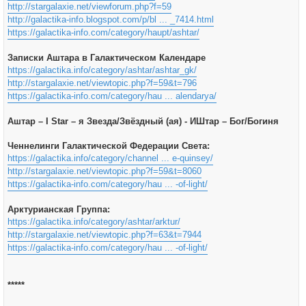
http://stargalaxie.net/viewforum.php?f=59
http://galactika-info.blogspot.com/p/bl ... _7414.html
https://galactika-info.com/category/haupt/ashtar/
Записки Аштара в Галактическом Календаре
https://galactika.info/category/ashtar/ashtar_gk/
http://stargalaxie.net/viewtopic.php?f=59&t=796
https://galactika-info.com/category/hau ... alendarya/
Аштар – I Star – я Звезда/Звёздный (ая) - ИШтар – Бог/Богиня
Ченнелинги Галактической Федерации Света:
https://galactika.info/category/channel ... e-quinsey/
http://stargalaxie.net/viewtopic.php?f=59&t=8060
https://galactika-info.com/category/hau ... -of-light/
Арктурианская Группа:
https://galactika.info/category/ashtar/arktur/
http://stargalaxie.net/viewtopic.php?f=63&t=7944
https://galactika-info.com/category/hau ... -of-light/
*****