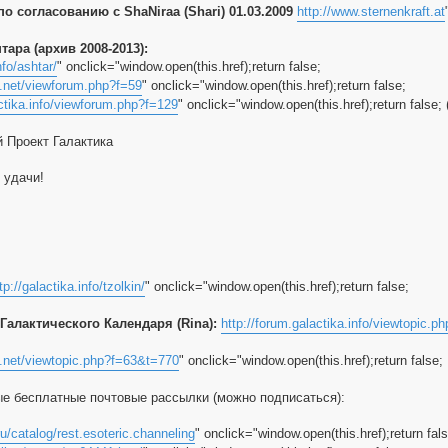
по согласованию с ShaNiraa (Shari) 01.03.2009
http://www.sternenkraft.at
ара (архив 2008-2013):
nfo/ashtar/
" onclick="window.open(this.href);return false;
ie.net/viewforum.php?f=59
" onclick="window.open(this.href);return false;
actika.info/viewforum.php?f=129
" onclick="window.open(this.href);return fals
 Проект Галактика
 удачи!
tp://galactika.info/tzolkin/
" onclick="window.open(this.href);return false;
Галактического Календаря (Rina):
http://forum.galactika.info/viewtopic.
ie.net/viewtopic.php?f=63&t=770
" onclick="window.open(this.href);return false;
 бесплатные почтовые рассылки (можно подписаться):
ru/catalog/rest.esoteric.channeling
" onclick="window.open(this.href);return fals