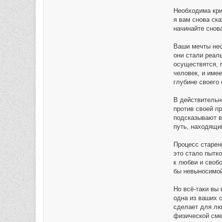
Необходима кри
я вам снова ск
начинайте снов
Ваши мечты нео
они стали реаль
осуществятся, 
человек, и имее
глубине своего
В действительн
против своей пр
подсказывают ва
путь, находящи
Процесс старени
это стало пытк
к любви и своб
бы невыносимой
Но всё-таки вы
одна из ваших с
сделает для лю
физической сме