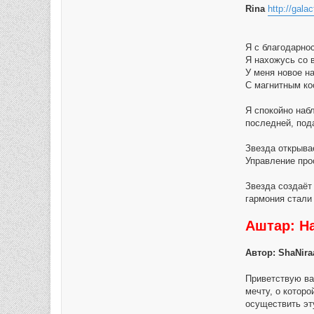
Rina
http://galac
Я с благодарно
Я нахожусь со 
У меня новое н
С магнитным ко
Я спокойно наб
последней, пода
Звезда открывае
Управление про
Звезда создаёт
гармония стали
Аштар: Н
Автор: ShaNira
Приветствую ва
мечту, о которо
осуществить эт