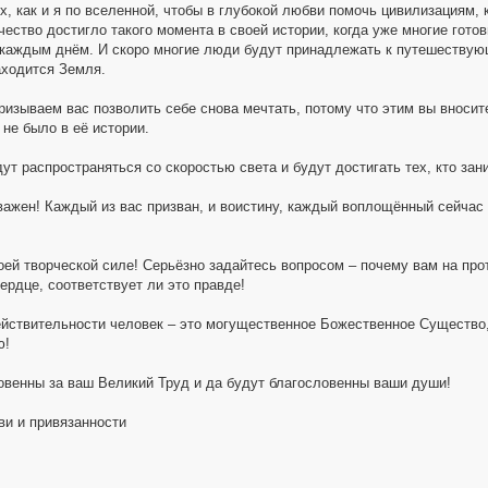
х, как и я по вселенной, чтобы в глубокой любви помочь цивилизациям, 
чество достигло такого момента в своей истории, когда уже многие гото
 каждым днём. И скоро многие люди будут принадлежать к путешествующ
аходится Земля.
ризываем вас позволить себе снова мечтать, потому что этим вы вносит
 не было в её истории.
ут распространяться со скоростью света и будут достигать тех, кто за
важен! Каждый из вас призван, и воистину, каждый воплощённый сейчас 
оей творческой силе! Серьёзно задайтесь вопросом – почему вам на прот
ердце, соответствует ли это правде!
ействительности человек – это могущественное Божественное Существо, и
ю!
овенны за ваш Великий Труд и да будут благословенны ваши души!
ви и привязанности