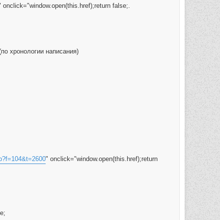
" onclick="window.open(this.href);return false;.
e; (по хронологии написания)
php?f=104&t=2600
" onclick="window.open(this.href);return
e;