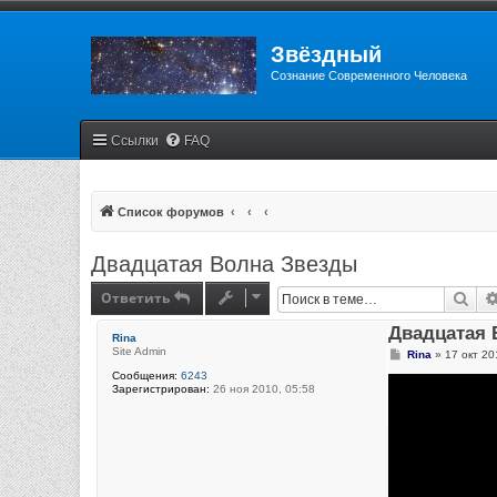
Звёздный
Сознание Современного Человека
Ссылки
FAQ
Список форумов
Двадцатая Волна Звезды
Ответить
Пои
Двадцатая 
Rina
Site Admin
С
Rina
»
17 окт 20
о
Сообщения:
6243
о
Зарегистрирован:
26 ноя 2010, 05:58
б
щ
е
н
и
е