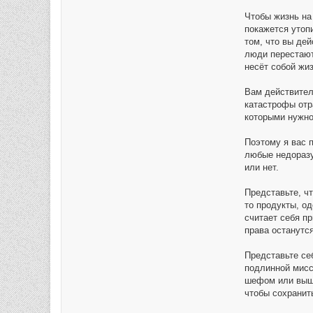
Чтобы жизнь на
покажется утоп
том, что вы дей
люди перестают
несёт собой жиз
Вам действител
катастрофы отр
которыми нужно
Поэтому я вас 
любые недоразу
или нет.
Представьте, чт
то продукты, од
считает себя пр
права останутс
Представьте себ
подлинной мисс
шефом или выше
чтобы сохранит