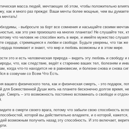
тическая масса людей, мечтающих об этом, чтобы положительно влиять
ажу, как и много раз прежде: Ваши мечты более мощные, чем вы думаете.
а мечтать!
бходимы, - выбросьте за борт все сомнения и насыщайте своими мечтам
ностью, как это уже произошло на многих планетах! Не слушайте тех, кт
потому что человек не способен жить в мире, и имейте мужество слушат
те сердце, стремящееся к любви и свободе. Будьте уверены, что так же
 сердца понимают и знают, что мир и любовь возможны и в этом мире.
ости это и есть человеческая природа – видеть эту любовь и свободу и
ироды, что, как следствие, ведёт к старению ваших тел, болезням и ин
м, когда что-то находится не в равновесии, и болезни снова и снова си
йся в созвучии со Всем Что Есть.
я вашего физического тела, как и физическая смерть, - это подарок, по
ой для Божественной Души жить на планете бесконечно долгое время, не
оде. Смерть – это возможность постоянно вспоминать о свободе и отдох
.
 видите в смерти своего врага, потому что забыли свою способность всп
пособностей, которой вы действительно владеете, и о которой, кажется,
дей возможным получить назад эту способность. И это включает, верите
рти.