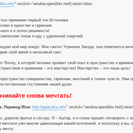
tika.info/
" onclick="window.open(this.href);return false;
стью принимаю первый тон Источника.
всеми в единстве и гармонии.
ачало и я полон решимости!
смическим тоном я иду с удвоенной энергией.
людаю мой мир вокруг. Мне светит Утренняя Звезда, она появляется вече
рив свой яркий и негасимый свет.
т Волну, в которой человек проявит свой опыт в пространстве и времени
странством и временем – это мастерство! Мастерство – это наша цель!
 пространство совершенства, гармонии, мечтаний и тонких чувств. Нам 
 естественным состоянием нашей души.
ачинайте снова мечтать!
a. Перевод Rina:
http://galactika.info/
" onclick="window.open(this.href);return
с, дорогие братья и сёстры, Я – Аштар, и я снова пришёл поговорить с
й мечтали уже многие цивилизации вашей вселенной, и поскольку и вы, 
у мечту.