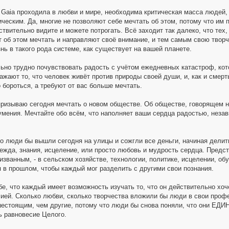
 Gaia проходила в любви и мире, необходима критическая масса людей, 
ическим. Да, многие не позволяют себе мечтать об этом, потому что им
ствительно видите и можете потрогать. Всё заходит так далеко, что тех
 об этом мечтать и направляют своё внимание, и тем самым свою творч
нь в такого рода системе, как существует на вашей планете.
ьно трудно почувствовать радость с учётом ежедневных катастроф, кот
ажают то, что человек живёт против природы своей души, и, как и смерт
 бороться, а требуют от вас больше мечтать.
призываю сегодня мечтать о новом обществе. Об обществе, говорящем н
мения. Мечтайте обо всём, что наполняет ваши сердца радостью, незави
о люди бы вышли сегодня на улицы и сожгли все деньги, начиная делитьс
ежда, знания, исцеление, или просто любовь и мудрость сердца. Предст
изванным, - в сельском хозяйстве, технологии, политике, исцелении, об
я в прошлом, чтобы каждый мог разделить с другими свои познания.
е, что каждый имеет возможность изучать то, что он действительно хоче
ией. Сколько любви, сколько творчества вложили бы люди в свои профе
стоящим, чем другие, потому что люди бы снова поняли, что они ЕДИН
ь равновесие Целого.