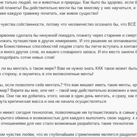
 не только людей, но и животных и природы. Как было бы здорово, если 
й планеты! Вы действительно могли бы так многому у них научиться, и 
аже каждую травинку почитать, как живое существо!
 чувства собственности, потому что человечество осознало бы, что ВС
гармонии сделала бы ненужной покидать планету через старение и смерть
олжать путешествие в других измерениях. И это решение не оплакивалось
м Божественных способностей людям стало бы легче вступать в контакт
 и много других слов, из вашего словарного запаса. И его место заняли
подобрать сотни новых слов!
ы ли вы мечтать о таком мире? Вам не нужно знать КАК такое может быт
 сторону, и окунитесь в эти великолепные мечты!
вы, если позволите себе мечтать? Что вам мешает иметь такие мечты, к
 мир? Верите вы мне, или нет – такой мир действительно возможен и мн
. Они так же добились этого, начав в один день мечтать, и сразу, как п
нута критическая масса и она не начала осуществляться.
и имеют сегодня технологии, позволяющие им путешествовать в самые у
крытого обмена и возможностью для каждого выполнять свою задачу, к к
отношениями для них стало возможным разработать такие технологии.
ком чувстве любви, что их глубочайшим стремлением является раздели