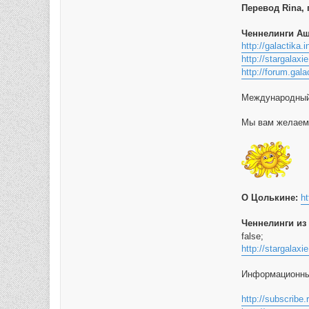
Перевод Rina, 
Ченнелинги Ашт
http://galactika.i
http://stargalax
http://forum.gal
Международный
Мы вам желаем
О Цолькине:
ht
Ченнелинги из 
false;
http://stargalax
Информационные
http://subscribe.