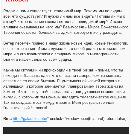
е
н
и
Рядом с нами существует невидимый мир. Почему мы не видим
е
всё, что существует? И нужно ли нам всё видеть? Готовы ли мы к
этому? Какое влияние оказывает на нас невидимый мир? И какое
влияние оказываем на него мы? Взаимосвязь Миров Божественного
Творения остаётся большой загадкой, которую я хочу разгадать.
Ветер перемен принёс в нашу жизнь новые идеи, новые технологии,
новые отношения. И мы задумались о своей роли в материальном
мире и о его взаимосвязи с эфирным миром, о многогранности
Бытия и нашей связь со всем сущим.
Какие бы ситуации ни происходили в твоей жизни - помни, что ты
никогда не бываешь один, что с чистым намерением ты можешь
связаться со своим Высшим Я, уменьшенной копией которого ты
являешься, и которое занимается планированием твоей жизни на
Земле. И что вокруг тебя всегда есть твои духовные помощники и
ангелы, с которыми ты можешь наладить телепатическое общение.
Так ты создашь мост между мирами, Межпространственный
Галактический Человек!
Rina
http://galactika.info/
" onclick="window.open(this.href);return false;