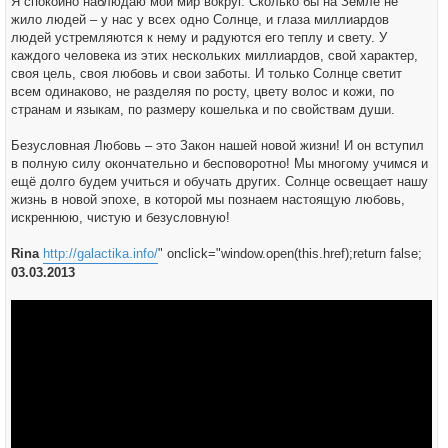
Я спокойно наблюдаю мой мир вокруг. Сколько бы на Земле не
н
жило людей – у нас у всех одно Солнце, и глаза миллиардов
и
е
людей устремляются к нему и радуются его теплу и свету. У
каждого человека из этих нескольких миллиардов, свой характер,
своя цель, своя любовь и свои заботы. И только Солнце светит
всем одинаково, не разделяя по росту, цвету волос и кожи, по
странам и языкам, по размеру кошелька и по свойствам души.
Безусловная Любовь – это Закон нашей новой жизни! И он вступил
в полную силу окончательно и бесповоротно! Мы многому учимся и
ещё долго будем учиться и обучать других. Солнце освещает нашу
жизнь в новой эпохе, в которой мы познаем настоящую любовь,
искреннюю, чистую и безусловную!
Rina
http://galactika.info/
" onclick="window.open(this.href);return false;
03.03.2013