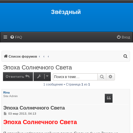
Звёздный
FAQ
Вход
П
Список форумов
о
Эпоха Солнечного Света
и
Ответить
Поиск
Расширенн
с
1 сообщение • Страница
1
из
1
к
Rina
Site Admin
Эпоха Солнечного Света
С
03 мар 2013, 04:13
о
Эпоха Солнечного Света
о
б
щ
е