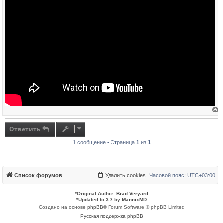
е
р
н
Ответить
у
т
1 сообщение • Страница
1
из
1
ь
с
я
к
н
а
Список форумов
Удалить cookies
Часовой пояс:
UTC+03:00
ч
а
л
*
Original Author:
Brad Veryard
у
*
Updated to 3.2 by
MannixMD
Создано на основе
phpBB
® Forum Software © phpBB Limited
Русская поддержка phpBB