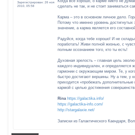
Когда всё хорошо, о карме никто не дума
Зарегистрирован:
26 ноя
б
сделать не так, и не стоит заниматься с
2010, 05:58
щ
е
н
Карма – это в основном личное дело. Гор
и
е
Потому что именно уровень достигнутых 
значение, а карма является его составно
Радуйся, когда тебе хорошо! И не склады
поработать! Живи полной жизнью, с чувс
полным осознанием того, кто ты есть!
Духовная зрелость – главная цель эволю
каждого индивидуален, и определяется 
гармонии с окружающим миром. Те, у ког
быстро достигают вершины. Ну а тем, у к
приходится «пробежать дополнительные 
кармой с целью достижения совершенств
Rina
https://galactika.info/
https://galactika-info.com/
http://stargalaxie.net/
Записки из Галактического Каендаря, Во