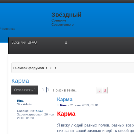
Звёздный
Сознание
Современного
Человека
Ссылки
FAQ
Поиск
Рас
Список форумов
Карма
Ответить
Поиск
Расширенный 
Карма
Rina
Site Admin
С
Rina
»
21 июн 2013, 05:01
о
Сообщения:
6243
Карма
о
Зарегистрирован:
26 ноя
б
2010, 05:58
щ
е
Я вижу людей разных полов, разных возр
н
них занят своей жизнью и идёт к своей ц
и
е