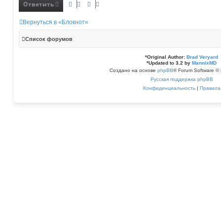
Ответить
Вернуться в «Блокнот»
Список форумов
*
Original Author:
Brad Veryard
*
Updated to 3.2 by
MannixMD
Создано на основе
phpBB
® Forum Software © 
Русская поддержка phpBB
Конфиденциальность
|
Правила