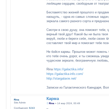
е
любящим сердцем, свободным от театрал
н
и
е
Беспамятство жизней прошлого и продви
наощупь, - одна из самых сложных задач
зеркала самого разного сорта и предназн
Смотри в свою душу, она поможет тебе, г
верный твой друг! Какой бы ни была твоя
веруй, люби и береги себя, люби своих б
составляет твой мир и помогает тебе поз
Не бойся кармы. Прошлое может помочь те
кто тебе очень дорог, и ты сможешь увиде
чудесном зеркале, безграничную любовь, 
Rina
https://galactika.info/
https://galactika-info.com/
http://stargalaxie.net/
Записки из Галактического Каендаря, Во
Карма
Rina
Site Admin
С
Rina
»
14 мар 2024, 00:49
о
Сообщения:
6243
о