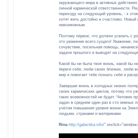
окружающего мира в активных действиях
личной кармической ответственности. Ре
переходу на следующий уровень, - к это
хотят жить достойно и счастливо. Новый
невозможным.
Поэтому первое, что должен усвоить с р
это уважение всего сущего! Уважение, лю
сочувствие, посильная помощь, ненанес
задачи прошлого и выводят на следующи
Какой бы ни была твоя жизнь, какой бы н
береги себя, люби своих близких, люби в
мир и помогает тебе познать себя и раск
Завершая жизнь в холодных низких поляр
своих кармических циклов, потому что у
таких возможностей не будет. Человек п
задач в среднем один раз в сто земных л
учётом повышения уровня жизни на Земл
людьми, странами и материками.
Rina
http://galactika.info/
" onclick="window.o