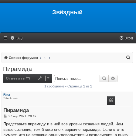
Звёздный
FAQ
Вход
П
Список форумов
о
Пирамида
и
Ответить
Поиск
Расширенн
с
1 сообщение • Страница
1
из
1
к
Rina
Site Admin
Пирамида
С
27 апр 2021, 20:49
о
о
Представьте пирамиду и в ней все уровни сознания людей. Чем
б
выше сознание, тем ближе оно к вершине пирамиды. Если кто-то
щ
е
думает, что на вершине одни удовольствия и развлечения, а внизу