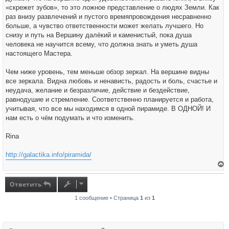
н
«скрежет зубов», то это ложное представление о людях Земли. Как
и
е
раз внизу развлечений и пустого времяпровождения несравненно
больше, а чувство ответственности может желать лучшего. Но
снизу и путь на Вершину далёкий и каменистый, пока душа
человека не научится всему, что должна знать и уметь душа
настоящего Мастера.
Чем ниже уровень, тем меньше обзор зеркал. На вершине видны
все зеркала. Видна любовь и ненависть, радость и боль, счастье и
неудача, желание и безразличие, действие и бездействие,
равнодушие и стремление. Соответственно планируется и работа,
учитывая, что все мы находимся в одной пирамиде. В ОДНОЙ! И
нам есть о чём подумать и что изменить.
Rina
http://galactika.info/piramida/
е
р
н
Ответить
у
т
1 сообщение • Страница
1
из
1
ь
с
я
к
н