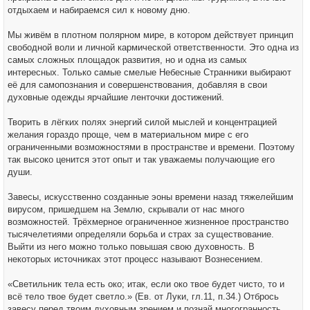
н
отдыхаем и набираемся сил к новому дню.
и
е
Мы живём в плотном полярном мире, в котором действует принцип
свободной воли и личной кармической ответственности. Это одна из
самых сложных площадок развития, но и одна из самых
интересных. Только самые смелые Небесные Странники выбирают
её для самопознания и совершенствования, добавляя в свои
духовные одежды ярчайшие ленточки достижений.
Творить в лёгких полях энергий силой мыслей и концентрацией
желания гораздо проще, чем в материальном мире с его
ограниченными возможностями в пространстве и времени. Поэтому
так высоко ценится этот опыт и так уважаемы получающие его
души.
Завесы, искусственно созданные эоны времени назад тяжелейшим
вирусом, пришедшем на Землю, скрывали от нас много
возможностей. Трёхмерное ограниченное жизненное пространство
тысячелетиями определяли борьба и страх за существование.
Выйти из него можно только повышая свою духовность. В
некоторых источниках этот процесс называют Вознесением.
«Светильник тела есть око; итак, если око твое будет чисто, то и
всё тело твое будет светло.» (Ев. от Луки, гл.11, п.34.) Отбрось
завесу перед твоим духовным зрением и познай многогранность