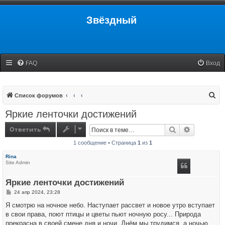
Звёздный
FAQ
Вход
П
Список форумов
о
Яркие ленточки достижений
и
Ответить
Поиск
Расширенн
с
1 сообщение • Страница
1
из
1
к
Rina
Site Admin
Яркие ленточки достижений
С
24 апр 2024, 23:28
о
о
Я смотрю на ночное небо. Наступает рассвет и новое утро вступает
б
в свои права, поют птицы и цветы пьют ночную росу... Природа
щ
е
прекрасна в своей смене дня и ночи. Днём мы трудимся, а ночью