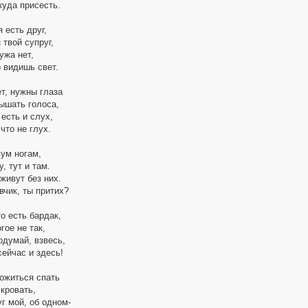
 куда присесть.
я есть друг,
 твой супруг,
ужа нет,
о видишь свет.
т, нужны глаза
лышать голоса,
 есть и слух,
что не глух.
ум ногам,
, тут и там.
живут без них.
вчик, ты притих?
о есть бардак,
гое не так,
одумай, взвесь,
сейчас и здесь!
ожиться спать
кровать,
г мой, об одном-