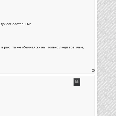
е, доброжелательные
ак в раю: та же обычная жизнь, только люди все злые,
В
е
р
н
у
т
ь
с
я
к
н
а
ч
а
л