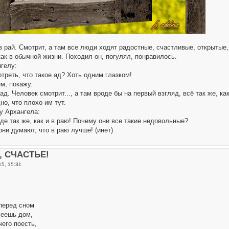
в рай. Смотрит, а там все люди ходят радостные, счастливые, открыты
 как в обычной жизни. Походил он, погулял, понравилось.
нгелу:
треть, что такое ад? Хоть одним глазком!
м, покажу.
ад. Человек смотрит..., а там вроде бы на первый взгляд, всё так же, к
о, что плохо им тут.
у Архангела:
оде так же, как и в раю! Почему они все такие недовольные?
 они думают, что в раю лучше! (инет)
о, СЧАСТЬЕ!
15, 15:31
перед сном
меешь дом,
чего поесть,