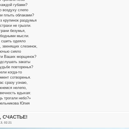
жаждой губами?
о воздуху слепо
и плыть облаками?
ез крупинок раздумья
страхи не грызли.
грани безумья,
ободными мысли.
 сшить одеяло
, звенящих слезинок,
ночью сияло
ти Ваших морщинок?
дслушать закаты
судьбе повторенья?
пели когда-то
мент сотворенья.
ас сразу узнаю,
кнемся нелепо,
 вечность вдыхая:
дь трогали небо?»
инельникова Юлия
о, СЧАСТЬЕ!
13, 02:21