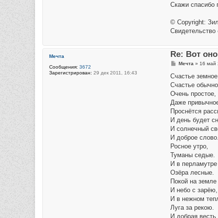
Скажи спасибо 
© Copyright: Зи
Свидетельство 
Re: Вот он
Мечта
С
Мечта
»
16 май 
Сообщения:
3672
о
Зарегистрирован:
29 дек 2011, 16:43
о
Счастье земное
б
Счастье обычно
щ
е
Очень простое,
н
Даже привычное
и
е
Проснётся рассв
И день будет сн
И солнечный св
И доброе слово
Росное утро,
Туманы седые.
И в перламутре
Озёра лесные.
Покой на земле
И небо с зарёю,
И в нежном теп
Луга за рекою.
И добрая весть,