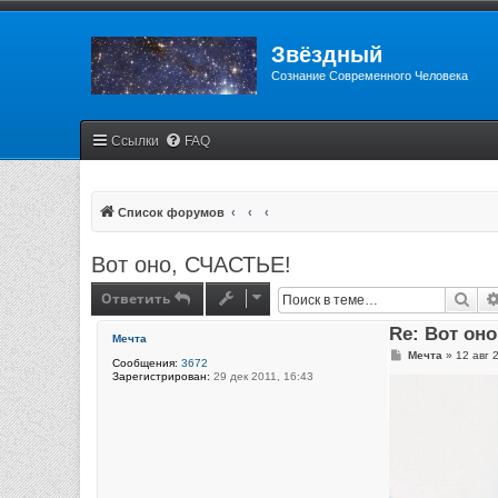
Звёздный
Сознание Современного Человека
Ссылки
FAQ
Список форумов
Вот оно, СЧАСТЬЕ!
Ответить
Пои
Re: Вот он
Мечта
С
Мечта
»
12 авг 
Сообщения:
3672
о
Зарегистрирован:
29 дек 2011, 16:43
о
б
щ
е
н
и
е