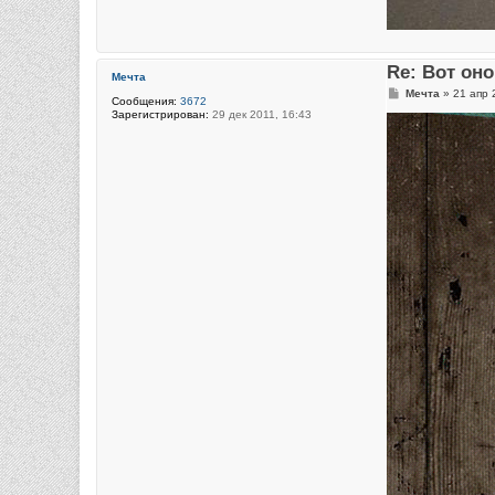
Re: Вот он
Мечта
С
Мечта
»
21 апр 
Сообщения:
3672
о
Зарегистрирован:
29 дек 2011, 16:43
о
б
щ
е
н
и
е