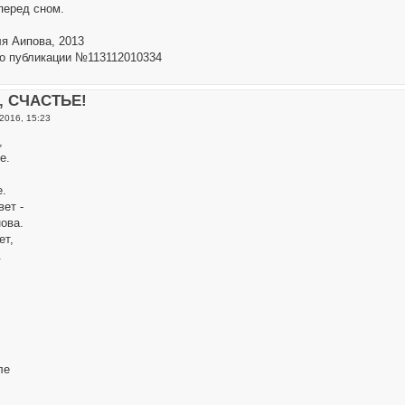
перед сном.
ля Аипова, 2013
о публикации №113112010334
о, СЧАСТЬЕ!
2016, 15:23
,
е.
.
ет -
ова.
ет,
.
ле