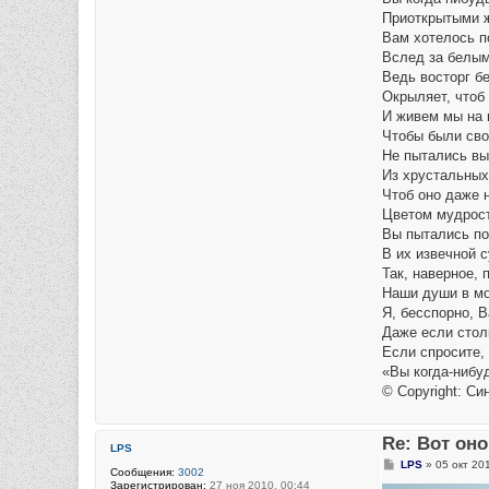
Приоткрытыми 
Вам хотелось п
Вслед за белым
Ведь восторг б
Окрыляет, чтоб 
И живем мы на 
Чтобы были св
Не пытались вы
Из хрустальных
Чтоб оно даже 
Цветом мудрос
Вы пытались по
В их извечной 
Так, наверное, 
Наши души в мо
Я, бесспорно, В
Даже если стол
Если спросите,
«Вы когда-нибу
© Copyright: С
Re: Вот он
LPS
С
LPS
»
05 окт 20
Сообщения:
3002
о
Зарегистрирован:
27 ноя 2010, 00:44