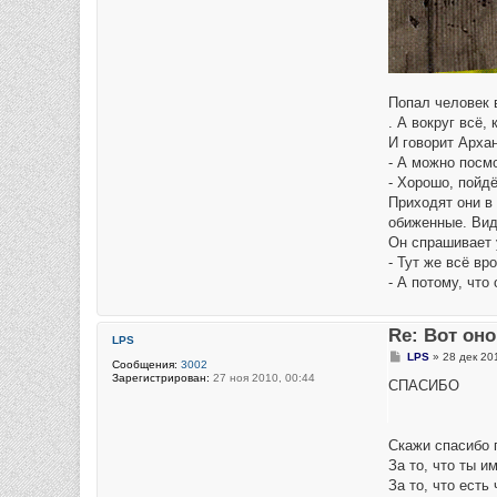
Попал человек 
. А вокруг всё,
И говорит Арха
- А можно посмо
- Хорошо, пойдё
Приходят они в 
обиженные. Видн
Он спрашивает 
- Тут же всё вр
- А потому, что
Re: Вот он
LPS
С
LPS
»
28 дек 20
Сообщения:
3002
о
Зарегистрирован:
27 ноя 2010, 00:44
о
СПАСИБО
б
щ
е
н
Скажи спасибо 
и
е
За то, что ты и
За то, что есть 