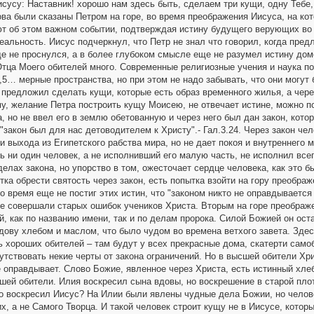
сусу: Наставник! хорошо нам здесь быть, сделаем три кущи, одну Тебе, 
лова были сказаны Петром на горе, во время преображения Иисуса, на ко
т об этом важном событии, подтверждая истину будущего верующих во 
еальность. Иисус подчеркнул, что Петр не знал что говорил, когда пред
ще не проснулся, а в более глубоком смысле еще не разумел истину дом
 Отца Моего обителей много. Современные религиозные учения и наука п
,5… мерные пространства, но при этом не надо забывать, что они могут
 предложил сделать кущи, которые есть образ временного жилья, а чер
у, желание Петра построить кущу Моисею, не отвечает истине, можно п
, но не ввел его в землю обетованную и через него был дан закон, кот
 "закон был для нас детоводителем к Христу".- Гал.3.24. Через закон че
и выхода из Египетского рабства мира, но не дает покоя и внутреннего 
 ни один человек, а не исполнивший его малую часть, не исполнил всего
делах закона, но упорство в том, ожесточает сердце человека, как это 
ка обрести святость через закон, есть попытка взойти на гору преобра
то время еще не постиг этих истин, что "законом никто не оправдываетс
не совершали старых ошибок учеников Христа. Вторым на горе преображ
й, как по названию имени, так и по делам пророка. Силой Божией он ос
дову хлебом и маслом, что было чудом во времена ветхого завета. Зде
 хороших обителей – там будут у всех прекрасные дома, скатерти самобр
утствовать некие черты от закона ограничений. Но в высшей обители Хр
е оправдывает. Слово Божие, явленное через Христа, есть истинный хле
чшей обители. Илия воскресил сына вдовы, но воскрешение в старой плот
го воскресил Иисус? На Илии были явлены чудные дела Божии, но челов
х, а не Самого Творца. И такой человек строит кущу не в Иисусе, кото