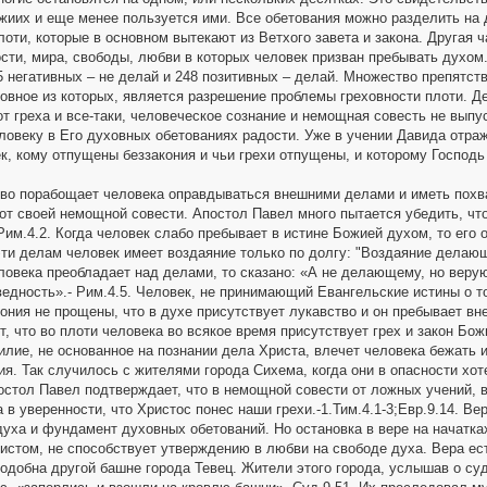
жиих и еще менее пользуется ими. Все обетования можно разделить на 
лоти, которые в основном вытекают из Ветхого завета и закона. Другая 
ости, мира, свободы, любви в которых человек призван пребывать духом.
65 негативных – не делай и 248 позитивных – делай. Множество препятст
новное из которых, является разрешение проблемы греховности плоти. Д
т греха и все-таки, человеческое сознание и немощная совесть не выпус
ловеку в Его духовных обетованиях радости. Уже в учении Давида отраже
, кому отпущены беззакония и чьи грехи отпущены, и которому Господь н
во порабощает человека оправдываться внешними делами и иметь похва
от своей немощной совести. Апостол Павел много пытается убедить, что
Рим.4.2. Когда человек слабо пребывает в истине Божией духом, то его
эти делам человек имеет воздаяние только по долгу: "Воздаяние делающе
еловека преобладает над делами, то сказано: «А не делающему, но верую
едность».- Рим.4.5. Человек, не принимающий Евангельские истины о то
кония не прощены, что в духе присутствует лукавство и он пребывает в
, что во плоти человека во всякое время присутствует грех и закон Божи
лие, не основанное на познании дела Христа, влечет человека бежать и 
ия. Так случилось с жителями города Сихема, когда они в опасности хо
постол Павел подтверждает, что в немощной совести от ложных учений, 
в уверенности, что Христос понес наши грехи.-1.Тим.4.1-3;Евр.9.14. Ве
духа и фундамент духовных обетований. Но остановка в вере на начатках
истом, не способствует утверждению в любви на свободе духа. Вера ест
 подобна другой башне города Тевец. Жители этого города, услышав о су