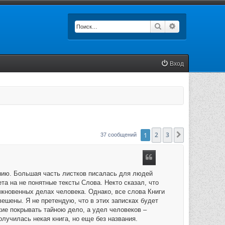
Поиск
Расширенный п
Вход
1
2
3
След.
37 сообщений
анию. Большая часть листков писалась для людей
ета на не понятные тексты Слова. Некто сказал, что
быкновенных делах человека. Однако, все слова Книги
ешены. Я не претендую, что в этих записках будет
жие покрывать тайною дело, а удел человеков –
олучилась некая книга, но еще без названия.