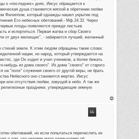
ицы о «последних» днях, Иисус обращается к
ловеческая душа становится мягкой в обретении любви
ником Филиппом, который однажды нашел укрытие под
полнения Его небесных обетований.- Мф.24.32. Через
 первые плоды появляются прежде листьев.
асть и испортиться. Первая жатва и сбор Своего
или от двух мелющих", - забирается лучший, желанный
е стихий земли. К этим людям обращены такие слова:
пределенной нации, но народ, который утверждается на
ристос, где Он ходил и учил учеников, а более бежать
то-нибудь из дома своего". Из дома "своего" от старого
я на "поле" служения своего от другой веры, не брать
ства Небесного оно становится мертво. Иисус
ери или отсутствия любви, зовущей в небо. А так же
ие религиозные праздники, утверждающие земную
В
е
р
н
у
т
ь
с
я
к
отен обетований, но если попытаться перечислить их
н
вует о том, что человек мало размышляет об
а