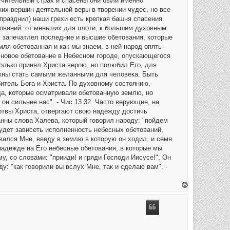
учительный страх и спасены они были именно
их вершин деятельной веры в творении чудес, но все
упразднил) наши грехи есть крепкая башня спасения.
тований: от меньших для плоти, к большим духовным.
г запечатлел последние и высшие обетования, которые
ля обетованная и как мы знаем, в ней народ опять
о новое обетование в Небесном городе, опускающегося
только принял Христа верою, но полюбил Его, для
лжны стать самыми желанными для человека. Быть
битель Бога и Христа. По духовному состоянию,
да, которые осматривали обетованную землю, но
он сильнее нас". - Чис.13.32. Часто верующие, на
ертвы Христа, отвергают свою надежду достичь
анны слова Халева, который говорил народу: "пойдем
удет зависеть исполненность небесных обетований,
овался Мне, введу в землю в которую он ходил, и семя
 надежде на Его небесные обетования, в которые мы
, со словами: "прииди! и гряди Господи Иисусе!", Он
у: "как говорили вы вслух Мне, так и сделаю вам". -
В
е
р
н
у
т
ь
с