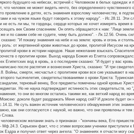
яркого будущего на небесах, встречей с Человеком в белых одеждах и 
, что человек не может видеть нечто, без определенного чувственного о
это проявление в детях, есть знамения взрослому человечеству, в подт
ами и на чужом языке будут говорить к этому народу". - Ис.28.11. Эти
и не есть ли мы, те гордецы, сердце которых не хочет измерять время в
посещать век Своим спасением. Он опять обращается к нам: "Лице земли 
же и по самим себе не судите, чему быть должно". - Лк.12.56. Очень с
 сказано: "И покажу знамения на небе и на земле: кровь и огонь и столп
 роль: от жертвенной крови животных до крови, пролитой Иисусом на кр
пролитой крови в истории народов. Наше нежелание взыскать Спасителя
рочеств о пролитии крови. Выход народа Божия из Египта сопровождалс
х Египетских вод в кровь, а о последнем сказано: "И будет у вас кровь
написано после распятия и вознесения Христа, сказано: "И три свидетель
5.8. Войны, смерти, несчастья с пролитием крови все сие указывают в 
 второго тысячелетия, свидетельствованиями о крови Христа: Туринска
, сандалии, терновый венец. Все предметы помечены одной кровью Хрис
предметах. Но не наука подтверждает истинность этих свидетельств, но 
намения, то они во многом остались такими же, как ветхий народ во вре
 Моисею: доколе будет раздражать Меня народ сей? И доколе будет он 
Чис.14.11. Не суть важен источник человеческого обнаружения этих знам
ажно, как они согласуются с наукой, но важно, что они проявлены и тем
е Слова.
 человеческом желании знать о признаках - "кончины века, Его пришеств
- Мф.24.3. Серьезен факт, что с этими вопросами ученики приступили к 
к Ездра и получил ответ через ангела: "О знамениях я отчасти могу сказ