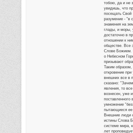
тобою, да и не 
увидишь, что п
посещать Свой 
разумение - "в 
знамения на зем
глады, и моры, 
достаточно в п
отношении к ни
обществе. Все э
Слове Божием. 
о Небесном Гор
призывают обра
Таким образом,
откровение при 
внешних все в 
сказано: "Зачем
явления, то все
вознесен, уже 
поставленного 
умножение "без
пытающиеся ее 
Внешние люди о
истины Слова Б
системе мира, к
лет проповедует