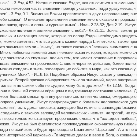
знаю". - 3.Езд.4.52. Наедине сказано Ездре, как относиться к знамениям
рошла некоторая часть знамений прежде указанных, тогда уразумеешь, чт
век".- 3.Езд.9.1. Знамения Божии проявляются в двух направлениях; в
себе самом". О внешнем проявлении знамений много сказано в пророках 
ле внизу, кровь и огонь и курение дыма".- Иоль.2.28-32; Дея.2.19. Иис
ужасные явления и великие знамения с неба".- Лк.21.11. Войны, землетр
рошлых и настоящих веках, которые по слову Ездры необходимо увидеть,
м, можно заметить, что все десять казней народа Египетского, также пр
то знамения земли - "внизу", но также сказано о "великих знамениях с н
Много небесных явлений знает человеческая история, которые можно сч
оде заснятом со спутника, велико тем, что имеют основание в пророчес
щать внимание на пророческое Слово и через их действие, более полно
 можно ожидать и знать последующие события в мире, как это сказано у 
учениках Моих". - Ис.8.16. Подобным образом Иисус сказал ученикам,- 
притчах. Второй признак обнаружения смысла знамений, через внутренне
 же вы и по самим себе не судите, чему быть должно?"- Лк.12.56. Когда
 они в большей степени обращены к внутреннему состоянию человека. Да
имеет большой смысл для внутреннего состояния человека, ожидающего Х
вопроса учениками, Иисус предупреждает о болезнях человеческого духа
закония", есть дела человека, живущего без истины в заповедях Божиих
соединить с законом заповедей человеческих - нельзя, не трогай, не пр
т веры только констатируют пророческие слова, что "охладеет любовь",
ожия. Иисус не был фаталистом проповедующим окончательную гибель лю
огда по всей земле будет проповедано Евангелие "Царствия". А это не о
ся исторической церковью - "о мертвых делах и вере в Бога, о крещения