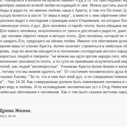
ю, «заперлись и взошли на кровлю башни».-Суд.9.51. Их преследовал м
прообраз закваски всякой любви исходящей от нее. Можно достичь высок
боды в радости, но именно любовь наша к Христу, в том что Он понес (
осуществляется в росте "от веры в веру", а вместе с нею обретение обе
уклонно ведет к последним страницам книги Откровения, на которых Бо
овеческую плоть и дух. Для человека «старой» плоти, была обещана зем
 Для нового человека, искупленного от греха и достигшего радости, дан
, где человек обретет новую и вечную плоть. Для человека, который не 
о увидеть Его, грядущего на облаке любви. Именно эти обетования до
героем веры от учения Христа, более означает стремиться в небесную о
рковь, еще во многом находится в положении соглядатаев ветхого наро
орослых людей и говорили: "не можем мы идти против народа сего, ибо 
величения греховности плоти, а по сути не принявшие искупительной ж
телей, как людей "великорослых". Ученикам Христа более близки и жел
, потому что мы можем одолеть ее". От состояния человеческого духа б
сказано Халеву: "За то, что в нем был иной дух, и он совершенно повин
ее". - Чис.14.24. Как совершенным должно быть повиновение человека в
рез веру и любовь. И по исповеданию человеческих уст к Отцу Небесному
ебесные обетования к человекам. Как о том было сказано ветхому народ
 Древа Жизни.
2012, 08:40