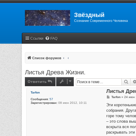
Звёздный
Сознание Современного Человека
Ссылки
FAQ
Список форумов
Листья Древа Жизни.
Ответить
Пои
Листья Дре
Tarfon
С
Tarfon
»
24 июн 
Сообщения:
57
о
Зарегистрирован:
08 июн 2012, 10:11
о
Эти коротеньки
б
собрания. Друга
щ
е
горе тому челов
н
– это слова вы
и
е
вскрыта вся по
раскрывать эти 