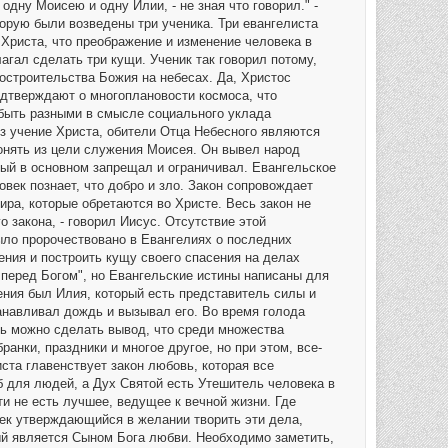
одну Моисею и одну Илии, - не зная что говорил." -
я
к
торую были возведены три ученика. Три евангелиста
н
Христа, что преображение и изменение человека в
а
ч
лагал сделать три кущи. Ученик так говорил потому,
а
остроительства Божия на небесах. Да, Христос
л
у
одтверждают о многоплановости космоса, что
 быть разными в смысле социального уклада
ез учение Христа, обители Отца Небесного являются
онять из цели служения Моисея. Он вывел народ
орый в основном запрещал и ограничивал. Евангельское
ловек познает, что добро и зло. Закон сопровождает
мира, которые обретаются во Христе. Весь закон не
 закона, - говорил Иисус. Отсутствие этой
было пророчествовано в Евангелиях о последних
жения и построить кущу своего спасения на делах
я перед Богом", но Евангельские истины написаны для
ения был Илия, который есть представитель силы и
танавливал дождь и вызывал его. Во время голода
сь можно сделать вывод, что среди множества
анки, праздники и многое другое, но при этом, все-
иста главенствует закон любовь, которая все
б для людей, а Дух Святой есть Утешитель человека в
и не есть лучшее, ведущее к вечной жизни. Где
ек утверждающийся в желании творить эти дела,
рый является Сыном Бога любви. Необходимо заметить,