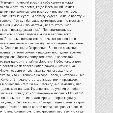
: "Измеряя, измеряй время в себе самом и когда
о это и есть то время, когда Всевышний начнет
нешним проявлением сил видимо и внутренне через
и учениках Иисуса: "И покажу чудеса на небе вверху и
ус говорил: "Будут большие землятресения по местам и
ясения и моры - "по местам", всего этого было
 как - "прежде указанные". При внимательном
оявились и проявляются в мире и человеческом
еба", которые велики тем, что имеют основание в
итать великими по масштабу, но последнее знамение
ком Слове от книги Откровение. Внешние знамения
 познается воля Божия к народам последних времен.
пророков: "Завяжи свидетельство, и запечатай
что вам дано знать тайны Царствия Небесного, а для
е состояние человека более важен и истинен, как
 Иисус говорил о признаках кончины века и Его
же то, что Он говорил на горе Елеон, с которой и был
риста. В начале ответа о знамениях и признаках,
 в обществе.- Мф.24.4-7. Необходимо заметить, что
, данных от начала. Именно многие учения о любви,
икасайся, приводят к "охлаждению любви".- Мф.24.12.
 но не пытаются их анализировать через глубину
дей, и Он сказал, что - "тогда придет конец" старой
дно и тоже слово от благой вести, которое уже сотни
х, о возложении рук, о воскресении мертвых и о суде