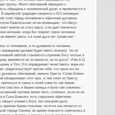
ч
две группы. Много обетований обращено к
а
часть обращена к человеческой душе, и проявляются в
л
у
 В еврейской традиции говорится о 613 заповедях
вий стоит перед человеком в обретении духовных
есятки Евангельских истин возвещают, что Иисус
кают многих из этого круга, и не дает покоиться
но желание, когда Бог покроет грехи человека:
е вменит греха, и в чьем духе нет лукавства".-
лу от человеков, а по душевности человека
 оправдание делами будет иметь похвалу, "но не
 основной заботой становится служение Богу плотью и
му вменяется не по милости, но по долгу".-Рим.4.11.
щему в Того, Кто оправдывает нечестивого, вера его
м, свидетельствует против себя, что грехи его не
не духовных обетований, именно Христа. Слово Божие
й обнаруживает этот грех, и тем гонит ко Христу.
прятаться от греха к своей совести, как башне
тели спастись в башне капища и были там сожжены.-
внутренний человек может быть «сожжен», если он не
ра в Сына Божьего, есть серьезное обретение
 общего учения о Боге, без познания дела
ь крепкая башня спасения, но если она питается от
дьбе города Сихема, во время опасности спрятались в