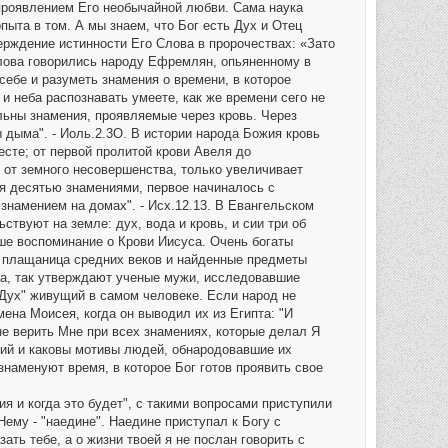
проявлением Его необычайной любви. Сама наука
пыта в том. А мы знаем, что Бог есть Дух и Отец
верждение истинности Его Слова в пророчествах: «Зато
 слова говорились народу Ефремлян, опьяненному в
 себе и разуметь знамения о времени, в которое
и неба распознавать умеете, как же времени сего не
ильны знамения, проявляемые через кровь. Через
ы дыма". - Иоль.2.3О. В истории народа Божия кровь
есте; от первой пролитой крови Авеля до
 от земного несовершенства, только увеличивает
я десятью знамениями, первое начиналось с
 знамением на домах". - Исх.12.13. В Евангельском
ствуют на земле: дух, вода и кровь, и сии три об
наше воспоминание о Крови Иисуса. Очень богаты
я плащаница средних веков и найденные предметы
та, так утверждают ученые мужи, исследовавшие
"Дух" живущий в самом человеке. Если народ не
мена Моисея, когда он выводил их из Египта: "И
не верить Мне при всех знамениях, которые делал Я
ений и каковы мотивы людей, обнародовавшие их
 знаменуют время, в которое Бог готов проявить свое
ия и когда это будет", с такими вопросами приступили
Нему - "наедине". Наедине приступал к Богу с
ать тебе, а о жизни твоей я не послан говорить с