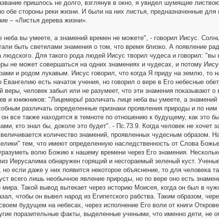
звание пришлось не долго, взглянув в окно, я увидел шумящие листвою
о обе стороны реки жизни. И были на них листья, предназначенные для 
ние – «Листья дерева жизни».
е неба вы умеете, а знамений времен не можете", - говорил Иисус. Сол
али быть светилами знамения о том, что время близко. А появление рад
 людского. Для такого рода людей Иисус творил чудеса и говорил: "вы н
веры не может совершаться на одних знамениях и чудесах, и потому Иис
рами и родом лукавым. Иисус говорил, что когда Я приду на землю, то 
о Евангелию есть начаток учения, но говорил о вере в Его небесные обе
й веры, человек забыл или не разумеет, что эти знамения показывают о
ев и книжников: "Лицемеры! различать лице неба вы умеете, а знамений 
собным различать определенные признаки проявления природы и по ним 
 он все также находится в темноте по отношению к будущему, как это б
нами, кто знал бы, доколе это будет". - Пс.73.9. Когда человек не хочет 
величивается количество знамений, проявленных чудесным образом. На
велики" тем, что имеют определенную наследственность от Слова Божье
уразуметь волю Божию к нашему времени через Его знамения. Нескольк
близ Иерусалима обнаружен горящий и несгораемый зеленый куст. Учены
, но если даже у них появится некоторое объяснение, то для человека 
уст всего лишь необычное явление природы, но по вере оно есть знамен
мира. Такой вывод вытекает через историю Моисея, когда он был в чужо
зал, чтобы он вывел народ из Египетского рабства. Таким образом, чере
 своем будущем на небесах, через исполнение Его воли от книги Открове
гие поразительные факты, выделенные учеными, что именно дети, не о