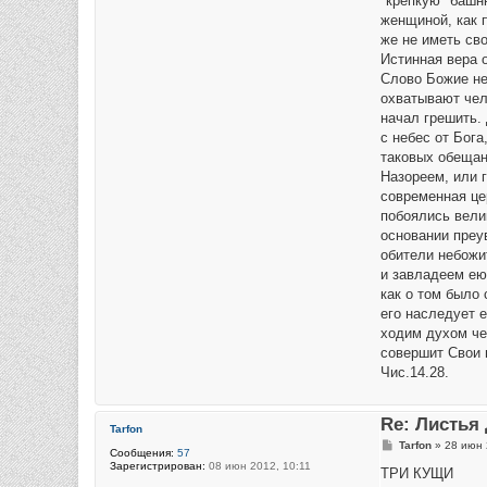
"крепкую" башн
женщиной, как 
же не иметь сво
Истинная вера 
Слово Божие не
охватывают чел
начал грешить.
с небес от Бога
таковых обещан
Назореем, или 
современная це
побоялись велик
основании преу
обители небожи
и завладеем ею
как о том было 
его наследует 
ходим духом че
совершит Свои н
Чис.14.28.
Re: Листья
Tarfon
С
Tarfon
»
28 июн 
Сообщения:
57
о
Зарегистрирован:
08 июн 2012, 10:11
о
ТРИ КУЩИ
б