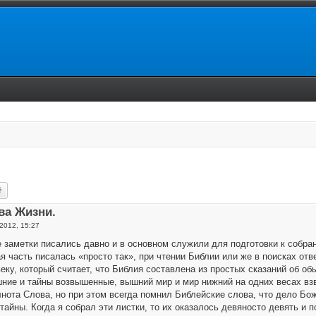
ск
Расширенный поиск
ва Жизни.
2012, 15:27
е заметки писались давно и в основном служили для подготовки к собр
я часть писалась «просто так», при чтении Библии или же в поисках отв
еку, который считает, что Библия составлена из простых сказаний об о
шние и тайны возвышенные, вышний мир и мир нижний на одних весах взв
лнота Слова, но при этом всегда помнил Библейские слова, что дело Бо
тайны. Когда я собрал эти листки, то их оказалось девяносто девять и п