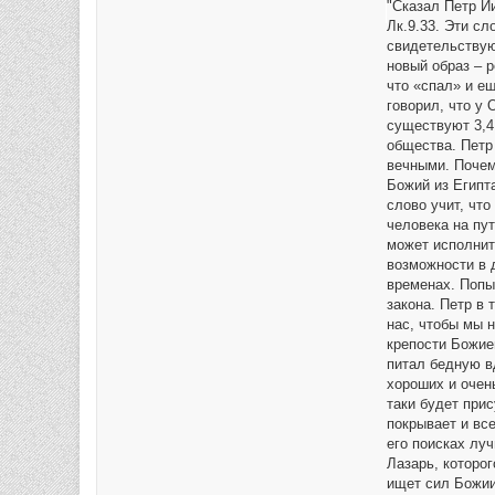
"Сказал Петр Ии
щ
е
Лк.9.33. Эти с
н
свидетельствую
и
е
новый образ – р
что «спал» и е
говорил, что у
существуют 3,4
общества. Петр
вечными. Почем
Божий из Египта
слово учит, что
человека на пут
может исполнить
возможности в 
временах. Попыт
закона. Петр в 
нас, чтобы мы 
крепости Божие
питал бедную в
хороших и очень
таки будет прис
покрывает и вс
его поисках лу
Лазарь, которо
ищет сил Божии