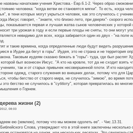
ые названы начатками учения Христова.- Евр.6.1-2. Через образ смоковн
тоянию человека: "когда ветви ее становятся мягки". То есть, когда че
тья", в тени которых могут укрыться человек, как это случилось с уче
гда Иисус говорит, - "знаете, что близко лето, при дверях"- скорого ис
цы, показывается первая и лучшая жатва сынов человеческих у которой
осит три урожая в году и если первые плоды не сняты, то они могут уп
твляется невидимо для всех, когда забирается один из двух - "на поле 
од.
упят и такие времена, когда определенные люди будут видеть разрушени
иеся в Иудее да бегут в горы". Иудея, это не страна и не территория о
акона. Таковым иудеям сказано бежать в "горы"- туда, где был распят Х
 которой был вознесен Иисус. "А кто на кровле, тот да не сходит взять ч
 учениях, так и от старых привычек несовершенной плоти. И кто находитс
стороне одежд, старого служения во внешних делах, потому что для Цар
ся, чтобы бегство от старого мира, не случилось "зимою", во время пот
ы это бегство не случилось в "субботу", которая превратилась во мног
омышления о Горнем.
дерева жизни (2)
2012, 08:03
адеем ею (землею), потому что мы можем одолеть ее". - Чис.13.31.
Библейского Слова, утверждают что в этой книге заключены несколько с
многие остановятся на одном, или нескольких десятках. Это свидетельст