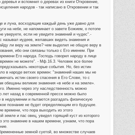
 деревья и вспомнил о деревах из книги Откровение,
исцеления народов - так написано в Откровении и так
нце и луна, восходящие каждый день уже давно для
уги на небе, не напоминает о завете Божием, о потопе
е уверуете, если не увидите знамений и чудес".-
ус называл иудеев, желавших видеть знамения и
найду ли веру на земле? чем выделил не общую веру в
тования, ибо они связаны только с Его именем. При
 времени Его народа. Господь говорил народу в лице
времен не можете". - Мф.16.3. Человек все более
предсказывать некоторые события. Но, без истин
ыло в народе ветхих времен: "знамений наших мы не
замечать истин своего спасения в Его Слове, то с
м обещаны великие знамения «в небе и на земле».
го. Именно через эту наследственность можно
о лет назад в современной прессе можно было
е в недоумении и пытаются разгадать физическую
такое познание не будет определяющим его будущее.
ие времени, что пора выходить из этого
й земле и пас овец, увидел горящий куст из которого
з это знамение в нашем времени, узнаем, что пора
ние.
бремененные земной суетой, во множестве случаев