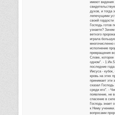
имеют видения 
свидетельствует
духов, и тогда 
лепечущими уст
своей гордости 
Господь готов 
узнаете? Зачем 
ветхого пророка
играла большую
многочисленно 
исполнение про
превращения все
Слове, которое 
одном". - 1.Ин.
последние года
Иисуса - кубок
кровь на этих 
принимает эти з
сказал Господь
среди его". - 
появление, не в
спасение в сил
Господь знает о
к Нему ученики.
вопросами проро