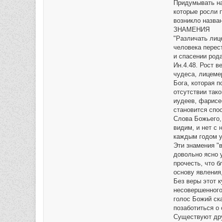
Придумывать на
которые росли п
возникло назва
ЗНАМЕНИЯ
"Различать лиц
человека перест
и спасении рода
Ин.4.48. Рост 
чудеса, лицеме
Бога, которая п
отсутствии тако
иудеев, фарисе
становится спо
Слова Божьего,
видим, и нет с 
каждым годом у
Эти знамения "
довольно ясно 
прочесть, что 
основу явления
Без веры этот к
несовершенного 
голос Божий ска
позаботиться о
Существуют дру