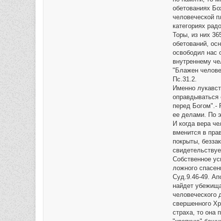
и
е
обетованиях Бо
человеческой п
категориях рад
Торы, из них 3
обетований, ос
освободил нас о
внутреннему че
"Блажен человек
Пс.31.2.
Именно лукавст
оправдываться 
перед Богом".- 
ее делами. По 
И когда вера ч
вменится в прав
покрыты, безза
свидетельствует
Собственное уси
ложного спасен
Суд.9.46-49. А
найдет убежища 
человеческого 
свершенного Хр
страха, то она