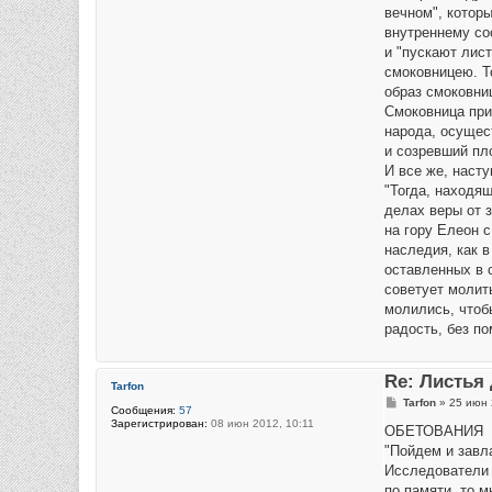
вечном", котор
внутреннему сос
и "пускают лис
смоковницею. То
образ смоковни
Смоковница прин
народа, осущес
и созревший пл
И все же, наст
"Тогда, находящ
делах веры от з
на гору Елеон с
наследия, как в
оставленных в 
советует молить
молились, чтоб
радость, без п
Re: Листья 
Tarfon
С
Tarfon
»
25 июн 
Сообщения:
57
о
Зарегистрирован:
08 июн 2012, 10:11
о
ОБЕТОВАНИЯ
б
"Пойдем и завл
щ
е
Исследователи 
н
по памяти, то 