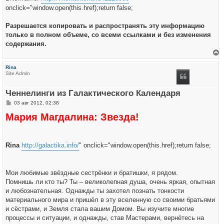
onclick="window.open(this.href);return false;
Разрешается копировать и распространять эту информацию
только в полном объеме, со всеми ссылками и без изменения
содержания.
е
р
Rina
н
Site Admin
у
т
ь
Ченнелинги из Галактического Календаря
с
я
С
03 авг 2012, 02:38
к
о
н
Мария Магдалина: Звезда!
о
а
б
ч
щ
а
е
л
н
у
Rina
и
http://galactika.info/
" onclick="window.open(this.href);return false;
е
Мои любимые звёздные сестрёнки и братишки, я рядом.
Помнишь ли кто ты? Ты – великолепная душа, очень яркая, опытная
и любознательная. Однажды ты захотел познать тонкости
материального мира и пришёл в эту вселенную со своими братьями
и сёстрами, и Земля стала вашим Домом. Вы изучите многие
процессы и ситуации, и однажды, став Мастерами, вернётесь на