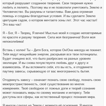
который разрушает созданное творение. Свои творения нужно
любить и лелеять. Поэтому мы и не позволили уничтожить Землю и
Человечество. Вы разумны и талантливы. Вам дана огромная
помощь и созданы благодатные условия. И вы сделаете Землю
цветущим садом, о котором мечтаете эоны лет. Этот час настал!
Это ваш час!
Я – Бог, Я – Творец, Я вечен! Мыслью моей я создаю неповторимые
по красоте и разуму творения. Сила моя безгранична! Воля моя
непоколебима!
Встань с колен! Ты – Дитя Бога, которое Он/Она никогда не покинет.
Тебя ведут мощнейшие энергии, раскрывая все твои потенциалы.
Будет очищено всё, что было разбросано на разных уровнях
эволюции. И вы снова почувствуете любовь друг к другу и
взаимосвязь. И вы вспомните себя, кто вы есть, и отодвинете
паутину завесы, скрывающую от вас многогранность бытия.
Отодвинуть завесу – означает познать свою свободу, познать свою
межпространственность, своё существование во многих
измерениях. Твоё свободное от ложных догм и теорий сознание
может познавать миры по своему желанию и интересу. Тебе
доступны все сферы, как естественный процесс познания мира.
Я многое сделал на Земле с момента её основания. Я многое