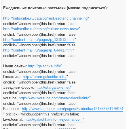
Ежедневные почтовые рассылки (можно подписаться):
http://subscribe.ru/catalog/rest.esoteric.channeling
"
onclick="window.open(this.href);return false;
http://subscribe.ru/catalog/culture.news.maya
"
onclick="window.open(this.href);return false;
http://content.mail.ru/pages/p_131813.html
"
onclick="window.open(this.href);return false;
http://content.mail.ru/pages/p_64441.html
"
onclick="window.open(this.href);return false;
Наши сайты:
http://galactika.info/
"
onclick="window.open(this.href);return false;
Галактика:
http://forum.galactika.info/
"
onclick="window.open(this.href);return false;
Звёздный форум:
http://stargalaxie.net/
"
onclick="window.open(this.href);return false;
youtube:
http://www.youtube.com/user/galactikainfo
"
onclick="window.open(this.href);return false;
Facebook:
http://www.facebook.com/pages/Ezoterika/121753751176974
" onclick="window.open(this.href);return false;
LiveJournal:
http://galactika-info.livejournal.com/
"
onclick="window.open(this.href);return false;