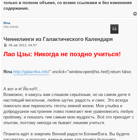
только в полном объеме, со всеми ссылками и без изменения
содержания.
е
р
Rina
н
Site Admin
у
т
ь
Ченнелинги из Галактического Календаря
с
я
С
06 авг 2012, 04:57
к
о
н
Лао Цзы: Никогда не поздно учиться!
о
а
б
ч
щ
а
е
л
н
у
Rina
и
http://galactika.info/
" onclick="window.open(this.href);return false;
е
А вот и я! Йо-хо!!!...
Возможно, я кажусь вам слишком серьёзным, но на самом деле я
настоящий весельчак, люблю шутки, радость и смех. Это всегда
помогало мне переносить тяготы земной жизни. Моя улыбка и
добродушное настроение ловко помогают мне уравновесить любую
проблему, и показать тем самым мою мудрость. Всё это приходит с
опытом, поэтому никогда не бывает лишним учиться.
Планета идёт в энергиях Вечной радости Богини/Бога. Вы будете
расцветать и получать важные идеи для вашего будущего.