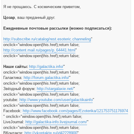
Я не прощаюсь. С космическим приветом,
Цозар
, ваш преданный друг.
Ежедневные почтовые рассылки (можно подписаться):
http://subscribe.ru/catalog/rest.esoteric.channeling
"
onclick="window.open(this.href);return false;
http://content.mail.ru/pages/p_64441.html
"
onclick="window.open(this.href);return false;
Наши сайты:
http://galactika.info/
"
onclick="window.open(this.href);return false;
Галактика:
http://forum.galactika.info/
"
onclick="window.open(this.href);return false;
Звёздный форум:
http://stargalaxie.net/
"
onclick="window.open(this.href);return false;
youtube:
http://www.youtube.com/user/galactikainfo
"
onclick="window.open(this.href);return false;
Facebook:
http://www.facebook.com/pages/Ezoterika/121753751176974
" onclick="window.open(this.href);return false;
LiveJournal:
http://galactika-info.livejournal.com/
"
onclick="window.open(this.href);return false;
ВКонтакте:
http://vkontakte.ru/id42228900
"