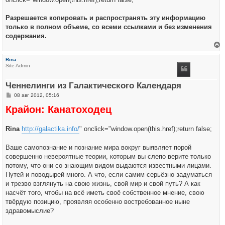
Разрешается копировать и распространять эту информацию
только в полном объеме, со всеми ссылками и без изменения
содержания.
е
р
Rina
н
Site Admin
у
т
ь
Ченнелинги из Галактического Календаря
с
я
С
08 авг 2012, 05:16
к
о
н
Крайон: Канатоходец
о
а
б
ч
щ
а
е
л
Rina
http://galactika.info/
" onclick="window.open(this.href);return false;
н
у
и
е
Ваше самопознание и познание мира вокруг выявляет порой
совершенно невероятные теории, которым вы слепо верите только
потому, что они со знающим видом выдаются известными лицами.
Путей и поводырей много. А что, если самим серьёзно задуматься
и трезво взглянуть на свою жизнь, свой мир и свой путь? А как
насчёт того, чтобы на всё иметь своё собственное мнение, свою
твёрдую позицию, проявляя особенно востребованное ныне
здравомыслие?