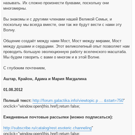
называть. Их сложно произнести буквами, поскольку они
многомерны.
Вы знакомы и с другими членами нашей Великой Семьи, и
поскольку мы всегда вместе, они так же будут вести с нами эту
Волну.
Общение создаёт между нами Мост, Мост между мирами, Мост
между душами и сердцами. Этот великолепный опыт позволяет нам
проводить большую эволюционную работу вселенского масштаба.
Мы будем говорить с вами о многом и в этой Волне.
С глубоким почтением,
Аштар, Крайон, Адама и Мария Магдалина
01.08.2012
Полный текст:
http://forum.galactika.info/viewtopic.p ... &start=750
"
onclick="window.open(this.href);return false;
Ежедневные почтовые рассылки (можно подписаться):
http://subscribe.ru/catalog/rest.esoteric.channeling
"
onclick="window.open(this.href);return false;