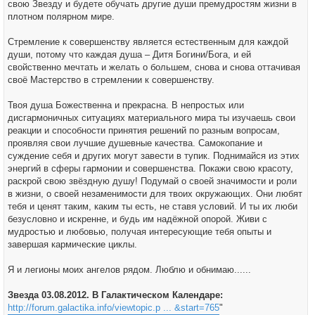
свою Звезду и будете обучать другие души премудростям жизни в
плотном полярном мире.
Стремление к совершенству является естественным для каждой
души, потому что каждая душа – Дитя Богини/Бога, и ей
свойственно мечтать и желать о большем, снова и снова оттачивая
своё Мастерство в стремлении к совершенству.
Твоя душа Божественна и прекрасна. В непростых или
дисгармоничных ситуациях материального мира ты изучаешь свои
реакции и способности принятия решений по разным вопросам,
проявляя свои лучшие душевные качества. Самокопание и
суждение себя и других могут завести в тупик. Поднимайся из этих
энергий в сферы гармонии и совершенства. Покажи свою красоту,
раскрой свою звёздную душу! Подумай о своей значимости и роли
в жизни, о своей незаменимости для твоих окружающих. Они любят
тебя и ценят таким, каким ты есть, не ставя условий. И ты их люби
безусловно и искренне, и будь им надёжной опорой. Живи с
мудростью и любовью, получая интересующие тебя опыты и
завершая кармические циклы.
Я и легионы моих ангелов рядом. Люблю и обнимаю......
Звезда 03.08.2012. В Галактическом Календаре:
http://forum.galactika.info/viewtopic.p ... &start=765
"