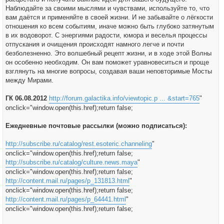
Наблюдайте за своими мыслями и чувствами, используйте то, что
вам даётся и применяйте в своей жизни. И не забывайте о лёгкости
отношения ко всем событиям, иначе можно быть глубоко затянутым
в их водоворот. С энергиями радости, юмора и веселья процессы
отпускания и очищения происходят намного легче и почти
безболезненно. Это волшебный рецепт жизни, и в ходе этой Волны
он особенно необходим. Он вам поможет уравновеситься и проще
взглянуть на многие вопросы, создавая ваши неповторимые Мосты
между Мирами.
ГК 06.08.2012
http://forum.galactika.info/viewtopic.p ... &start=765
"
onclick="window.open(this.href);return false;
Ежедневные почтовые рассылки (можно подписаться):
http://subscribe.ru/catalog/rest.esoteric.channeling
"
onclick="window.open(this.href);return false;
http://subscribe.ru/catalog/culture.news.maya
"
onclick="window.open(this.href);return false;
http://content.mail.ru/pages/p_131813.html
"
onclick="window.open(this.href);return false;
http://content.mail.ru/pages/p_64441.html
"
onclick="window.open(this.href);return false;