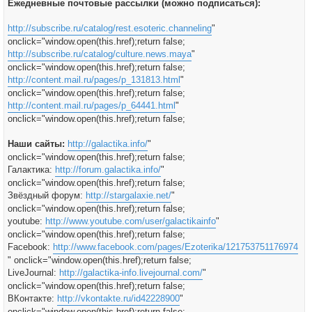
Ежедневные почтовые рассылки (можно подписаться):
http://subscribe.ru/catalog/rest.esoteric.channeling
"
onclick="window.open(this.href);return false;
http://subscribe.ru/catalog/culture.news.maya
"
onclick="window.open(this.href);return false;
http://content.mail.ru/pages/p_131813.html
"
onclick="window.open(this.href);return false;
http://content.mail.ru/pages/p_64441.html
"
onclick="window.open(this.href);return false;
Наши сайты:
http://galactika.info/
"
onclick="window.open(this.href);return false;
Галактика:
http://forum.galactika.info/
"
onclick="window.open(this.href);return false;
Звёздный форум:
http://stargalaxie.net/
"
onclick="window.open(this.href);return false;
youtube:
http://www.youtube.com/user/galactikainfo
"
onclick="window.open(this.href);return false;
Facebook:
http://www.facebook.com/pages/Ezoterika/121753751176974
" onclick="window.open(this.href);return false;
LiveJournal:
http://galactika-info.livejournal.com/
"
onclick="window.open(this.href);return false;
ВКонтакте:
http://vkontakte.ru/id42228900
"
onclick="window.open(this.href);return false;