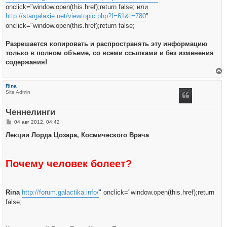
onclick="window.open(this.href);return false; или
http://stargalaxie.net/viewtopic.php?f=61&t=780
"
onclick="window.open(this.href);return false;
Разрешается копировать и распространять эту информацию
только в полном объеме, со всеми ссылками и без изменения
содержания!
е
р
Rina
н
Site Admin
у
т
ь
Ченнелинги
с
я
С
04 авг 2012, 04:42
к
о
н
о
Лекции Лорда Цозара, Космического Врача
а
б
ч
щ
а
е
л
н
у
Почему человек болеет?
и
е
Rina
http://forum.galactika.info/
" onclick="window.open(this.href);return
false;