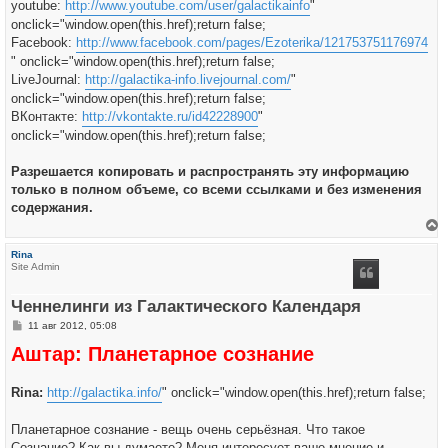
youtube:
http://www.youtube.com/user/galactikainfo
"
onclick="window.open(this.href);return false;
Facebook:
http://www.facebook.com/pages/Ezoterika/121753751176974
" onclick="window.open(this.href);return false;
LiveJournal:
http://galactika-info.livejournal.com/
"
onclick="window.open(this.href);return false;
ВКонтакте:
http://vkontakte.ru/id42228900
"
onclick="window.open(this.href);return false;
Разрешается копировать и распространять эту информацию
только в полном объеме, со всеми ссылками и без изменения
содержания.
е
р
Rina
н
Site Admin
у
т
ь
Ченнелинги из Галактического Календаря
с
я
С
11 авг 2012, 05:08
к
о
н
Аштар: Планетарное сознание
о
а
б
ч
щ
а
е
л
Rina:
http://galactika.info/
" onclick="window.open(this.href);return false;
н
у
и
е
Планетарное сознание - вещь очень серьёзная. Что такое
Сознание? Как вы думаете? Меня интересует ваше мнение и