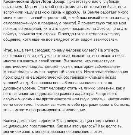
Космический Врач Лорд Цозар:
Приветствую вас с глубоким
почтением. Многие со мной познакомились не только сейчас, но и
вспомнили нашу давнюю связь и дружбу. На Земле работает много
моих коллег - врачей и целителей, и мой вам низкий поклон за вашу
самоотверженную и преданную работу! Я приветствую так же мои
прямые воплощения, их в это время несколько на Земле, - они это
поймут, прочитав эти строки. Я всегда готов к телепатическому
общению, хотя ещё не все владеют этим видом взаимосвязи.
Итак, наша тема сегодня: почему человек болеет? На это есть
несколько причин, обдумав которые, возможно, вы сможете очень
многое изменить в своей жизни. Вы знаете, что существуют
генетические предрасположенности к некоторым заболеваниям.
Многие болезни имеют вирусный характер. Некоторые заболевания
происходят из-за экологической обстановки и климатических
условий и т.д. В основном все заболевания начинаются на
духовном уровне. Стоит человеку стать на линию болезней, как у
него начинаются недомогания разного характера. Чаще всего
своими мыслями вы притягиваете ту или иную болезнь, «натягивая»
её на своё тело. Но если вы можете себе программировать болезнь,
то вы можете программировать и исцеление.
Вашим домашним заданием была визуализация гармоничного
исцеляющего пространства. Как вам это удалось? Как долго вы
могли сохранять концентрированное внимание в этом