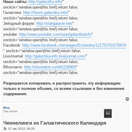
Наши сайты:
http://galactika.info/
"
onclick="window.open(this.href);return false;
Галактика:
http://forum.galactika.info/
"
onclick="window.open(this.href);return false;
Звёздный форум:
http://stargalaxie.net/
"
onclick="window.open(this.href);return false;
youtube:
http://www.youtube.com/user/galactikainfo
"
onclick="window.open(this.href);return false;
Facebook:
http://www.facebook.com/pages/Ezoterika/121753751176974
" onclick="window.open(this.href);return false;
LiveJournal:
http://galactika-info.livejournal.com/
"
onclick="window.open(this.href);return false;
ВКонтакте:
http://vkontakte.ru/id42228900
"
onclick="window.open(this.href);return false;
Разрешается копировать и распространять эту информацию
только в полном объеме, со всеми ссылками и без изменения
содержания.
е
р
Rina
н
Site Admin
у
т
ь
Ченнелинги из Галактического Календаря
с
я
С
07 авг 2012, 06:20
к
о