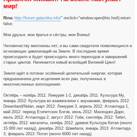
б
ч
мир!
щ
а
е
л
н
у
и
Rina:
http://forum.galactika.info/
" onclick="window.open(this.href);return
е
false;
Мои друзья, мои братья и сёстры, мои Воины!
Человечеству миллионы лет, и вы сами свидетели появляющихся и
исчезающих цивилизаций на Земле. В последнее время
происходило и будет происходить много переходов и завершений
старых циклов. Начинается новый всеобщий Великий Цикл!
Земля идёт в потоках особенной целительной энергии, которая
предназначена для исцеления всех ран, полученных в
многочисленных воплощениях.
Октябрь – ноябрь 2011: Лемурия 1-2, декабрь 2011: Культура Му,
январь 2012: Культура во взаимосвязи с анунаками, февраль 2012:
Dreamland/Nolan, март 2012: Лемурия 3, апрель 2012: Атлантида 1,
май 2012: период Египетских Богов, июнь 2012: Махенджо Даро,
июль 2012: Атлантида 2, август 2012: Гоби, сентябрь 2012: Тибет,
октябрь 2012: мегалиты, ноябрь 2012: древня Культура Китая (около
15 000 лет назад), декабрь 2012: Шамбала, январь 2013: Атлантида
3, февраль 2013: Потоп (около 6000 лет назад).