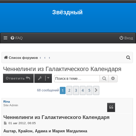
Звёздный
FAQ
Вход
П
Список форумов
о
Ченнелинги из Галактического Календаря
и
Ответить
Поиск
Расширенн
с
к
1
2
3
4
5
След.
68 сообщений
Rina
Site Admin
Ченнелинги из Галактического Календаря
С
01 авг 2012, 06:05
о
о
Аштар, Крайон, Адама и Мария Магдалина
б