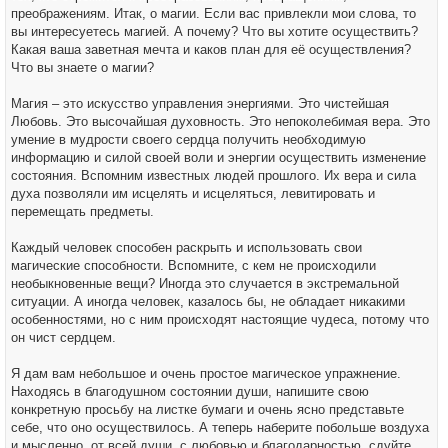
преображениям. Итак, о магии. Если вас привлекли мои слова, то
вы интересуетесь магией. А почему? Что вы хотите осуществить?
Какая ваша заветная мечта и каков план для её осуществления?
Что вы знаете о магии?
Магия – это искусство управления энергиями. Это чистейшая
Любовь. Это высочайшая духовность. Это непоколебимая вера. Это
умение в мудрости своего сердца получить необходимую
информацию и силой своей воли и энергии осуществить изменение
состояния. Вспомним известных людей прошлого. Их вера и сила
духа позволяли им исцелять и исцеляться, левитировать и
перемещать предметы.
Каждый человек способен раскрыть и использовать свои
магические способности. Вспомните, с кем не происходили
необыкновенные вещи? Иногда это случается в экстремальной
ситуации. А иногда человек, казалось бы, не обладает никакими
особенностями, но с ним происходят настоящие чудеса, потому что
он чист сердцем.
Я дам вам небольшое и очень простое магическое упражнение.
Находясь в благодушном состоянии души, напишите свою
конкретную просьбу на листке бумаги и очень ясно представьте
себе, что оно осуществилось. А теперь наберите побольше воздуха
и мысленно, от всей души, с любовью и благодарностью, сдуйте