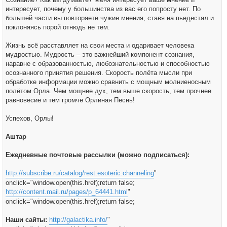
интересует, почему у большинства из вас его попросту нет. По
большей части вы повторяете чужие мнения, ставя на пьедестал и
поклоняясь порой отнюдь не тем.
Жизнь всё расставляет на свои места и одаривает человека
мудростью. Мудрость – это важнейший компонент сознания,
наравне с образованностью, любознательностью и способностью
осознанного принятия решения. Скорость полёта мысли при
обработке информации можно сравнить с мощным молниеносным
полётом Орла. Чем мощнее дух, тем выше скорость, тем прочнее
равновесие и тем громче Орлиная Песнь!
Успехов, Орлы!
Аштар
Ежедневные почтовые рассылки (можно подписаться):
http://subscribe.ru/catalog/rest.esoteric.channeling
"
onclick="window.open(this.href);return false;
http://content.mail.ru/pages/p_64441.html
"
onclick="window.open(this.href);return false;
Наши сайты:
http://galactika.info/
"