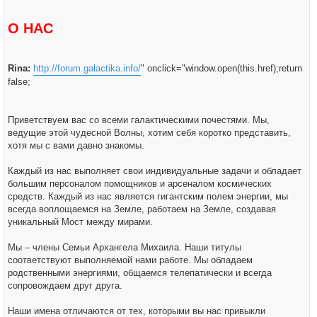
щ
е
н
О НАС
и
е
Rina:
http://forum.galactika.info/
" onclick="window.open(this.href);return
false;
Приветствуем вас со всеми галактическими почестями. Мы,
ведущие этой чудесной Волны, хотим себя коротко представить,
хотя мы с вами давно знакомы.
Каждый из нас выполняет свои индивидуальные задачи и обладает
большим персоналом помощников и арсеналом космических
средств. Каждый из нас является гигантским полем энергии, мы
всегда воплощаемся на Земле, работаем на Земле, создавая
уникальный Мост между мирами.
Мы – члены Семьи Архангела Михаила. Наши титулы
соответствуют выполняемой нами работе. Мы обладаем
родственными энергиями, общаемся телепатически и всегда
сопровождаем друг друга.
Наши имена отличаются от тех, которыми вы нас привыкли