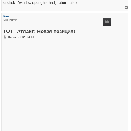
onclick="window.open(this.href);return false;
е
р
Rina
н
Site Admin
у
т
ь
ТОТ –Атлант: Новая позиция!
с
я
С
04 авг 2012, 04:31
к
о
н
о
а
б
ч
щ
а
е
л
н
у
и
е