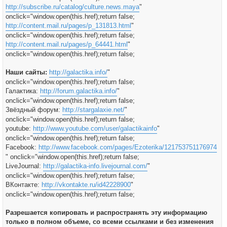
http://subscribe.ru/catalog/culture.news.maya
"
onclick="window.open(this.href);return false;
http://content.mail.ru/pages/p_131813.html
"
onclick="window.open(this.href);return false;
http://content.mail.ru/pages/p_64441.html
"
onclick="window.open(this.href);return false;
Наши сайты:
http://galactika.info/
"
onclick="window.open(this.href);return false;
Галактика:
http://forum.galactika.info/
"
onclick="window.open(this.href);return false;
Звёздный форум:
http://stargalaxie.net/
"
onclick="window.open(this.href);return false;
youtube:
http://www.youtube.com/user/galactikainfo
"
onclick="window.open(this.href);return false;
Facebook:
http://www.facebook.com/pages/Ezoterika/121753751176974
" onclick="window.open(this.href);return false;
LiveJournal:
http://galactika-info.livejournal.com/
"
onclick="window.open(this.href);return false;
ВКонтакте:
http://vkontakte.ru/id42228900
"
onclick="window.open(this.href);return false;
Разрешается копировать и распространять эту информацию
только в полном объеме, со всеми ссылками и без изменения