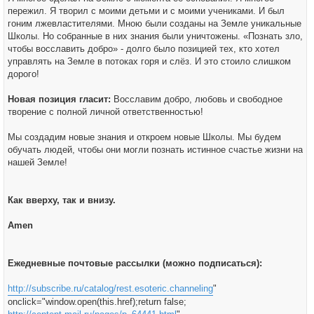
пережил. Я творил с моими детьми и с моими учениками. И был
гоним лжевластителями. Мною были созданы на Земле уникальные
Школы. Но собранные в них знания были уничтожены. «Познать зло,
чтобы восславить добро» - долго было позицией тех, кто хотел
управлять на Земле в потоках горя и слёз. И это стоило слишком
дорого!
Новая позиция гласит:
Восславим добро, любовь и свободное
творение с полной личной ответственностью!
Мы создадим новые знания и откроем новые Школы. Мы будем
обучать людей, чтобы они могли познать истинное счастье жизни на
нашей Земле!
Как вверху, так и внизу.
Amen
Ежедневные почтовые рассылки (можно подписаться):
http://subscribe.ru/catalog/rest.esoteric.channeling
"
onclick="window.open(this.href);return false;