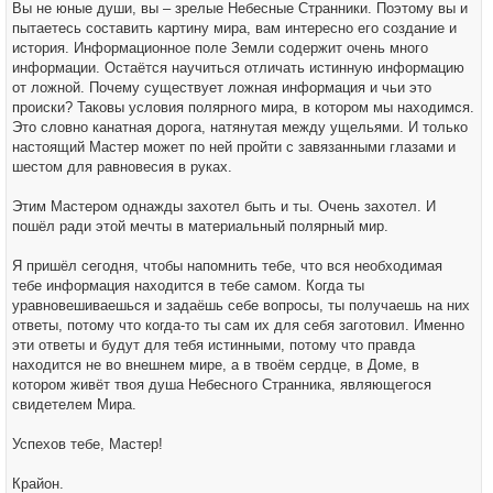
Вы не юные души, вы – зрелые Небесные Странники. Поэтому вы и
пытаетесь составить картину мира, вам интересно его создание и
история. Информационное поле Земли содержит очень много
информации. Остаётся научиться отличать истинную информацию
от ложной. Почему существует ложная информация и чьи это
происки? Таковы условия полярного мира, в котором мы находимся.
Это словно канатная дорога, натянутая между ущельями. И только
настоящий Мастер может по ней пройти с завязанными глазами и
шестом для равновесия в руках.
Этим Мастером однажды захотел быть и ты. Очень захотел. И
пошёл ради этой мечты в материальный полярный мир.
Я пришёл сегодня, чтобы напомнить тебе, что вся необходимая
тебе информация находится в тебе самом. Когда ты
уравновешиваешься и задаёшь себе вопросы, ты получаешь на них
ответы, потому что когда-то ты сам их для себя заготовил. Именно
эти ответы и будут для тебя истинными, потому что правда
находится не во внешнем мире, а в твоём сердце, в Доме, в
котором живёт твоя душа Небесного Странника, являющегося
свидетелем Мира.
Успехов тебе, Мастер!
Крайон.