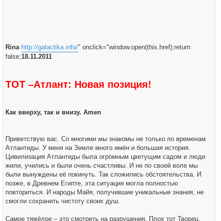
Rina
http://galactika.info/
" onclick="window.open(this.href);return
false;
18.11.2011
ТОТ –Атлант: Новая позиция!
Как вверху, так и внизу. Amen
Приветствую вас. Со многими мы знакомы не только по временам
Атлантиды. У меня на Земле много имён и большая история.
Цивилизация Атлантиды была огромным цветущим садом и люди
жили, учились и были очень счастливы. И не по своей воле мы
были вынуждены её покинуть. Так сложились обстоятельства. И
позже, в Древнем Египте, эта ситуация могла полностью
повториться. И народы Майя, получившие уникальные знания, не
смогли сохранить чистоту своих душ.
Самое тяжёлое – это смотреть на разрушения. Плох тот Творец,