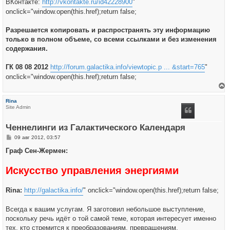
ВКонтакте:
http://vkontakte.ru/id42228900
"
onclick="window.open(this.href);return false;
Разрешается копировать и распространять эту информацию
только в полном объеме, со всеми ссылками и без изменения
содержания.
ГК 08 08 2012
http://forum.galactika.info/viewtopic.p ... &start=765
"
onclick="window.open(this.href);return false;
е
р
Rina
н
Site Admin
у
т
ь
Ченнелинги из Галактического Календаря
с
я
С
09 авг 2012, 03:57
к
о
н
о
Граф Сен-Жермен:
а
б
ч
щ
а
Искусство управления энергиями
е
л
н
у
и
е
Rina:
http://galactika.info/
" onclick="window.open(this.href);return false;
Всегда к вашим услугам. Я заготовил небольшое выступление,
поскольку речь идёт о той самой теме, которая интересует именно
тех, кто стремится к преобразованиям, превращениям,