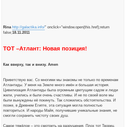
Rina
http://galactika.info/
" onclick="window.open(this.href);return
false;
18.11.2011
ТОТ –Атлант: Новая позиция!
Как вверху, так и внизу. Amen
Приветствую вас. Со многими мы знакомы не только по временам
Атлантиды. У меня на Земле много имён и большая история.
Цивилизация Атлантиды была огромным цветущим садом и люди
жили, учились и были очень счастливы. И не по своей воле мы
были вынуждены её покинуть. Так сложились обстоятельства. И
позже, в Древнем Египте, эта ситуация могла полностью
повториться. И народы Майя, получившие уникальные знания, не
смогли сохранить чистоту своих душ.
Самое тяжёлое – это смотреть на разрушения. Плох тот Творец,