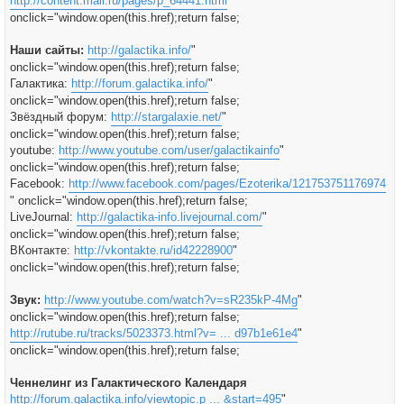
http://content.mail.ru/pages/p_64441.html
"
onclick="window.open(this.href);return false;
Наши сайты:
http://galactika.info/
"
onclick="window.open(this.href);return false;
Галактика:
http://forum.galactika.info/
"
onclick="window.open(this.href);return false;
Звёздный форум:
http://stargalaxie.net/
"
onclick="window.open(this.href);return false;
youtube:
http://www.youtube.com/user/galactikainfo
"
onclick="window.open(this.href);return false;
Facebook:
http://www.facebook.com/pages/Ezoterika/121753751176974
" onclick="window.open(this.href);return false;
LiveJournal:
http://galactika-info.livejournal.com/
"
onclick="window.open(this.href);return false;
ВКонтакте:
http://vkontakte.ru/id42228900
"
onclick="window.open(this.href);return false;
Звук:
http://www.youtube.com/watch?v=sR235kP-4Mg
"
onclick="window.open(this.href);return false;
http://rutube.ru/tracks/5023373.html?v= ... d97b1e61e4
"
onclick="window.open(this.href);return false;
Ченнелинг из Галактического Календаря
http://forum.galactika.info/viewtopic.p ... &start=495
"