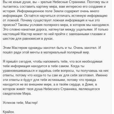
Вы не юные души, вы – зрелые Небесные Странники. Поэтому вы и
пытаетесь составить картину мира, вам интересно его создание и
история. Информационное поле Земли содержит очень много
информации. Остаётся научиться отличать истинную информацию
от ложной. Почему существует ложная информация и чьи это
происки? Таковы условия полярного мира, в котором мы находимся.
Это словно канатная дорога, натянутая между ущельями. И только
настоящий Мастер может по ней пройти с завязанными глазами и
шестом для равновесия в руках.
Этим Мастером однажды захотел быть и ты. Очень захотел. И
пошёл ради этой мечты в материальный полярный мир.
Я пришёл сегодня, чтобы напомнить тебе, что вся необходимая
тебе информация находится в тебе самом. Когда ты
уравновешиваешься и задаёшь себе вопросы, ты получаешь на них
ответы, потому что когда-то ты сам их для себя заготовил. Именно
эти ответы и будут для тебя истинными, потому что правда
находится не во внешнем мире, а в твоём сердце, в Доме, в
котором живёт твоя душа Небесного Странника, являющегося
свидетелем Мира.
Успехов тебе, Мастер!
Крайон.