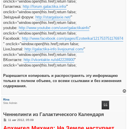
onclick="window.open(this.href);return false;
Галактика:
http://forum.galactika.info/
"
onclick="window.open(this.href);return false;
Звёздный форум:
http://stargalaxie.net/
"
onclick="window.open(this.href);return false;
youtube:
http://www.youtube.com/user/galactikainfo
"
onclick="window.open(this.href);return false;
Facebook:
http://www.facebook.com/pages/Ezoterika/121753751176974
" onclick="window.open(this.href);return false;
LiveJournal:
http://galactika-info.livejournal.com/
"
onclick="window.open(this.href);return false;
ВКонтакте:
http://vkontakte.ru/id42228900
"
onclick="window.open(this.href);return false;
Разрешается копировать и распространять эту информацию
только в полном объеме, со всеми ссылками и без изменения
содержания.
е
р
Rina
н
Site Admin
у
т
ь
Ченнелинги из Галактического Календаря
с
я
С
11 авг 2012, 05:09
к
о
н
Архангел Михаил: На Земле наступает
о
а