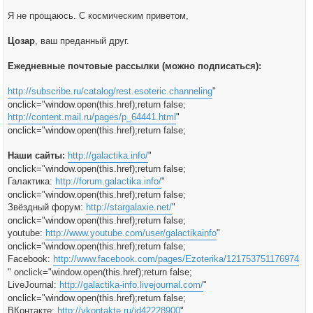
Я не прощаюсь. С космическим приветом,
Цозар
, ваш преданный друг.
Ежедневные почтовые рассылки (можно подписаться):
http://subscribe.ru/catalog/rest.esoteric.channeling
"
onclick="window.open(this.href);return false;
http://content.mail.ru/pages/p_64441.html
"
onclick="window.open(this.href);return false;
Наши сайты:
http://galactika.info/
"
onclick="window.open(this.href);return false;
Галактика:
http://forum.galactika.info/
"
onclick="window.open(this.href);return false;
Звёздный форум:
http://stargalaxie.net/
"
onclick="window.open(this.href);return false;
youtube:
http://www.youtube.com/user/galactikainfo
"
onclick="window.open(this.href);return false;
Facebook:
http://www.facebook.com/pages/Ezoterika/121753751176974
" onclick="window.open(this.href);return false;
LiveJournal:
http://galactika-info.livejournal.com/
"
onclick="window.open(this.href);return false;
ВКонтакте:
http://vkontakte.ru/id42228900
"