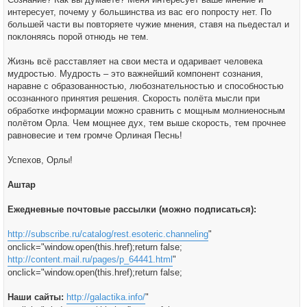
интересует, почему у большинства из вас его попросту нет. По
большей части вы повторяете чужие мнения, ставя на пьедестал и
поклоняясь порой отнюдь не тем.
Жизнь всё расставляет на свои места и одаривает человека
мудростью. Мудрость – это важнейший компонент сознания,
наравне с образованностью, любознательностью и способностью
осознанного принятия решения. Скорость полёта мысли при
обработке информации можно сравнить с мощным молниеносным
полётом Орла. Чем мощнее дух, тем выше скорость, тем прочнее
равновесие и тем громче Орлиная Песнь!
Успехов, Орлы!
Аштар
Ежедневные почтовые рассылки (можно подписаться):
http://subscribe.ru/catalog/rest.esoteric.channeling
"
onclick="window.open(this.href);return false;
http://content.mail.ru/pages/p_64441.html
"
onclick="window.open(this.href);return false;
Наши сайты:
http://galactika.info/
"