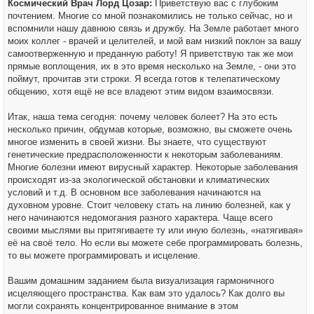
Космический Врач Лорд Цозар:
Приветствую вас с глубоким
почтением. Многие со мной познакомились не только сейчас, но и
вспомнили нашу давнюю связь и дружбу. На Земле работает много
моих коллег - врачей и целителей, и мой вам низкий поклон за вашу
самоотверженную и преданную работу! Я приветствую так же мои
прямые воплощения, их в это время несколько на Земле, - они это
поймут, прочитав эти строки. Я всегда готов к телепатическому
общению, хотя ещё не все владеют этим видом взаимосвязи.
Итак, наша тема сегодня: почему человек болеет? На это есть
несколько причин, обдумав которые, возможно, вы сможете очень
многое изменить в своей жизни. Вы знаете, что существуют
генетические предрасположенности к некоторым заболеваниям.
Многие болезни имеют вирусный характер. Некоторые заболевания
происходят из-за экологической обстановки и климатических
условий и т.д. В основном все заболевания начинаются на
духовном уровне. Стоит человеку стать на линию болезней, как у
него начинаются недомогания разного характера. Чаще всего
своими мыслями вы притягиваете ту или иную болезнь, «натягивая»
её на своё тело. Но если вы можете себе программировать болезнь,
то вы можете программировать и исцеление.
Вашим домашним заданием была визуализация гармоничного
исцеляющего пространства. Как вам это удалось? Как долго вы
могли сохранять концентрированное внимание в этом