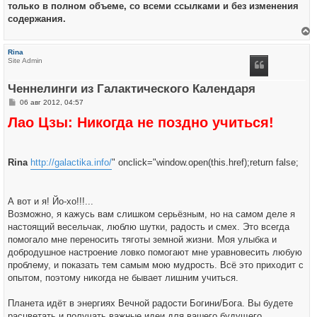
только в полном объеме, со всеми ссылками и без изменения
содержания.
е
р
Rina
н
Site Admin
у
т
ь
Ченнелинги из Галактического Календаря
с
я
С
06 авг 2012, 04:57
к
о
н
Лао Цзы: Никогда не поздно учиться!
о
а
б
ч
щ
а
е
л
н
у
Rina
и
http://galactika.info/
" onclick="window.open(this.href);return false;
е
А вот и я! Йо-хо!!!...
Возможно, я кажусь вам слишком серьёзным, но на самом деле я
настоящий весельчак, люблю шутки, радость и смех. Это всегда
помогало мне переносить тяготы земной жизни. Моя улыбка и
добродушное настроение ловко помогают мне уравновесить любую
проблему, и показать тем самым мою мудрость. Всё это приходит с
опытом, поэтому никогда не бывает лишним учиться.
Планета идёт в энергиях Вечной радости Богини/Бога. Вы будете
расцветать и получать важные идеи для вашего будущего.