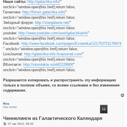
Наши сайты:
http://galactika.info/
"
onclick="window.open(this.href);return false;
Галактика:
http://forum.galactika.info/
"
onclick="window.open(this.href);return false;
Звёздный форум:
http://stargalaxie.net/
"
onclick="window.open(this.href);return false;
youtube:
http://www.youtube.com/user/galactikainfo
"
onclick="window.open(this.href);return false;
Facebook:
http://www.facebook.com/pages/Ezoterika/121753751176974
" onclick="window.open(this.href);return false;
LiveJournal:
http://galactika-info.livejournal.com/
"
onclick="window.open(this.href);return false;
ВКонтакте:
http://vkontakte.ru/id42228900
"
onclick="window.open(this.href);return false;
Разрешается копировать и распространять эту информацию
только в полном объеме, со всеми ссылками и без изменения
содержания.
е
р
Rina
н
Site Admin
у
т
ь
Ченнелинги из Галактического Календаря
с
я
С
07 авг 2012, 06:20
к
о