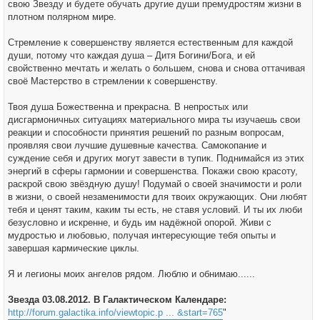
свою Звезду и будете обучать другие души премудростям жизни в
плотном полярном мире.
Стремление к совершенству является естественным для каждой
души, потому что каждая душа – Дитя Богини/Бога, и ей
свойственно мечтать и желать о большем, снова и снова оттачивая
своё Мастерство в стремлении к совершенству.
Твоя душа Божественна и прекрасна. В непростых или
дисгармоничных ситуациях материального мира ты изучаешь свои
реакции и способности принятия решений по разным вопросам,
проявляя свои лучшие душевные качества. Самокопание и
суждение себя и других могут завести в тупик. Поднимайся из этих
энергий в сферы гармонии и совершенства. Покажи свою красоту,
раскрой свою звёздную душу! Подумай о своей значимости и роли
в жизни, о своей незаменимости для твоих окружающих. Они любят
тебя и ценят таким, каким ты есть, не ставя условий. И ты их люби
безусловно и искренне, и будь им надёжной опорой. Живи с
мудростью и любовью, получая интересующие тебя опыты и
завершая кармические циклы.
Я и легионы моих ангелов рядом. Люблю и обнимаю......
Звезда 03.08.2012. В Галактическом Календаре:
http://forum.galactika.info/viewtopic.p ... &start=765
"