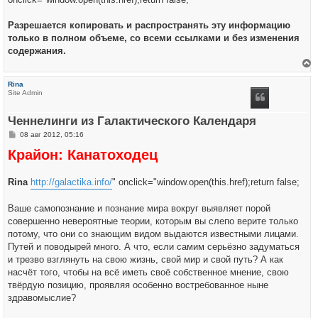
Разрешается копировать и распространять эту информацию
только в полном объеме, со всеми ссылками и без изменения
содержания.
е
р
Rina
н
Site Admin
у
т
ь
Ченнелинги из Галактического Календаря
с
я
С
08 авг 2012, 05:16
к
о
н
Крайон: Канатоходец
о
а
б
ч
щ
а
е
л
Rina
http://galactika.info/
" onclick="window.open(this.href);return false;
н
у
и
е
Ваше самопознание и познание мира вокруг выявляет порой
совершенно невероятные теории, которым вы слепо верите только
потому, что они со знающим видом выдаются известными лицами.
Путей и поводырей много. А что, если самим серьёзно задуматься
и трезво взглянуть на свою жизнь, свой мир и свой путь? А как
насчёт того, чтобы на всё иметь своё собственное мнение, свою
твёрдую позицию, проявляя особенно востребованное ныне
здравомыслие?