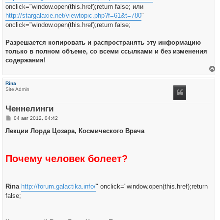
onclick="window.open(this.href);return false; или
http://stargalaxie.net/viewtopic.php?f=61&t=780
"
onclick="window.open(this.href);return false;
Разрешается копировать и распространять эту информацию
только в полном объеме, со всеми ссылками и без изменения
содержания!
е
р
Rina
н
Site Admin
у
т
ь
Ченнелинги
с
я
С
04 авг 2012, 04:42
к
о
н
о
Лекции Лорда Цозара, Космического Врача
а
б
ч
щ
а
е
л
н
у
Почему человек болеет?
и
е
Rina
http://forum.galactika.info/
" onclick="window.open(this.href);return
false;