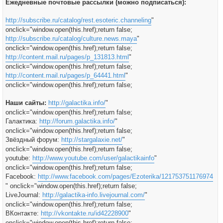
Ежедневные почтовые рассылки (можно подписаться):
http://subscribe.ru/catalog/rest.esoteric.channeling
"
onclick="window.open(this.href);return false;
http://subscribe.ru/catalog/culture.news.maya
"
onclick="window.open(this.href);return false;
http://content.mail.ru/pages/p_131813.html
"
onclick="window.open(this.href);return false;
http://content.mail.ru/pages/p_64441.html
"
onclick="window.open(this.href);return false;
Наши сайты:
http://galactika.info/
"
onclick="window.open(this.href);return false;
Галактика:
http://forum.galactika.info/
"
onclick="window.open(this.href);return false;
Звёздный форум:
http://stargalaxie.net/
"
onclick="window.open(this.href);return false;
youtube:
http://www.youtube.com/user/galactikainfo
"
onclick="window.open(this.href);return false;
Facebook:
http://www.facebook.com/pages/Ezoterika/121753751176974
" onclick="window.open(this.href);return false;
LiveJournal:
http://galactika-info.livejournal.com/
"
onclick="window.open(this.href);return false;
ВКонтакте:
http://vkontakte.ru/id42228900
"
onclick="window.open(this.href);return false;