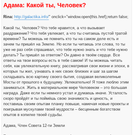
н
Адама: Какой ты, Человек?
о
а
б
ч
щ
а
е
л
Rina:
http://galactika.info/
" onclick="window.open(this.href);return false;
н
у
и
е
Какой ты, Человек? Что тебе нравится, а что вызывает
раздражение? Что тебя увлекает, а что ты считаешь пустой тратой
времени? Ты можешь не помнить кто ты на самом деле есть и
зачем ты пришёл на Землю. Но если ты читаешь эти слова, то ты
уже не раз себя спрашивал, что тебе нужно знать и что тебе нужно
делать? Ты пришёл за ответом? Он давно в твоём сердце. Все
ответы на твои вопросы есть в тебе самом! И ты можешь читать
себя, как увлекательную книгу, рассматривая свои жизни и эпохи, в
которых ты жил, узнавать в них своих близких и шаг за шагом
складывать всю картину своего бытия, создавая великолепные
Мосты от прошлого к будущему. Увлекательно! Я тоже люблю этим
заниматься. Жить в материальном мире Человеком – это большая
награда. Даже если ты немного устал и думаешь иначе. Усталость
скоро пройдёт и ты поймёшь свою значимость и ценость, и
поставишь своим опытам планку повыше, намечая новые проекты и
поигрывая мускулами твоей мудрости – бесценным богатством
опытов в копилке твоей судьбы.
Адама, Член Совета 12-ти Земли