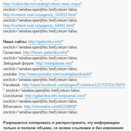
http://subscribe.ru/catalog/culture.news.maya
"
onclick="window.open(this.href);return false;
http://content.mail.ru/pages/p_131813.html
"
onclick="window.open(this.href);return false;
http://content.mail.ru/pages/p_64441.html
"
onclick="window.open(this.href);return false;
Наши сайты:
http://galactika.info/
"
onclick="window.open(this.href);return false;
Галактика:
http://forum.galactika.info/
"
onclick="window.open(this.href);return false;
Звёздный форум:
http://stargalaxie.net/
"
onclick="window.open(this.href);return false;
youtube:
http://www.youtube.com/user/galactikainfo
"
onclick="window.open(this.href);return false;
Facebook:
http://www.facebook.com/pages/Ezoterika/121753751176974
" onclick="window.open(this.href);return false;
LiveJournal:
http://galactika-info.livejournal.com/
"
onclick="window.open(this.href);return false;
ВКонтакте:
http://vkontakte.ru/id42228900
"
onclick="window.open(this.href);return false;
Разрешается копировать и распространять эту информацию
только в полном объеме, со всеми ссылками и без изменения