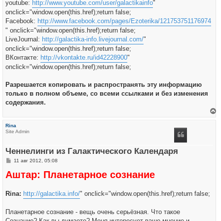
youtube:
http://www.youtube.com/user/galactikainfo
"
onclick="window.open(this.href);return false;
Facebook:
http://www.facebook.com/pages/Ezoterika/121753751176974
" onclick="window.open(this.href);return false;
LiveJournal:
http://galactika-info.livejournal.com/
"
onclick="window.open(this.href);return false;
ВКонтакте:
http://vkontakte.ru/id42228900
"
onclick="window.open(this.href);return false;
Разрешается копировать и распространять эту информацию
только в полном объеме, со всеми ссылками и без изменения
содержания.
е
р
Rina
н
Site Admin
у
т
ь
Ченнелинги из Галактического Календаря
с
я
С
11 авг 2012, 05:08
к
о
н
Аштар: Планетарное сознание
о
а
б
ч
щ
а
е
л
Rina:
http://galactika.info/
" onclick="window.open(this.href);return false;
н
у
и
е
Планетарное сознание - вещь очень серьёзная. Что такое
Сознание? Как вы думаете? Меня интересует ваше мнение и