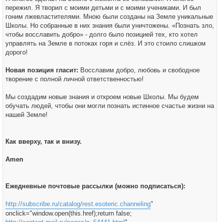
пережил. Я творил с моими детьми и с моими учениками. И был
гоним лжевластителями. Мною были созданы на Земле уникальные
Школы. Но собранные в них знания были уничтожены. «Познать зло,
чтобы восславить добро» - долго было позицией тех, кто хотел
управлять на Земле в потоках горя и слёз. И это стоило слишком
дорого!
Новая позиция гласит:
Восславим добро, любовь и свободное
творение с полной личной ответственностью!
Мы создадим новые знания и откроем новые Школы. Мы будем
обучать людей, чтобы они могли познать истинное счастье жизни на
нашей Земле!
Как вверху, так и внизу.
Amen
Ежедневные почтовые рассылки (можно подписаться):
http://subscribe.ru/catalog/rest.esoteric.channeling
"
onclick="window.open(this.href);return false;