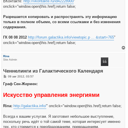
ВКонтакте:
http://vkontakte.ru/id42228900
"
onclick="window.open(this.href);return false;
Разрешается копировать и распространять эту информацию
только в полном объеме, со всеми ссылками и без изменения
содержания.
ГК 08 08 2012
http://forum.galactika.info/viewtopic.p ... &start=765
"
onclick="window.open(this.href);return false;
е
р
Rina
н
Site Admin
у
т
ь
Ченнелинги из Галактического Календаря
с
я
С
09 авг 2012, 03:57
к
о
н
о
Граф Сен-Жермен:
а
б
ч
щ
а
Искусство управления энергиями
е
л
н
у
и
е
Rina:
http://galactika.info/
" onclick="window.open(this.href);return false;
Всегда к вашим услугам. Я заготовил небольшое выступление,
поскольку речь идёт о той самой теме, которая интересует именно
тех, кто стремится к преобразованиям, превращениям,