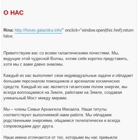
щ
е
н
О НАС
и
е
Rina:
http://forum.galactika.info/
" onclick="window.open(this.href);return
false;
Приветствуем вас со всеми галактическими почестями. Мы,
ведущие этой чудесной Волны, хотим себя коротко представить,
хотя мы с вами давно знакомы.
Каждый из нас выполняет свои индивидуальные задачи и обладает
большим персоналом помощников и арсеналом космических
средств. Каждый из нас является гигантским полем энергии, мы
всегда воплощаемся на Земле, работаем на Земле, создавая
уникальный Мост между мирами.
Мы – члены Семьи Архангела Михаила. Наши титулы
соответствуют выполняемой нами работе. Мы обладаем
родственными энергиями, общаемся телепатически и всегда
сопровождаем друг друга.
Наши имена отличаются от тех, которыми вы нас привыкли