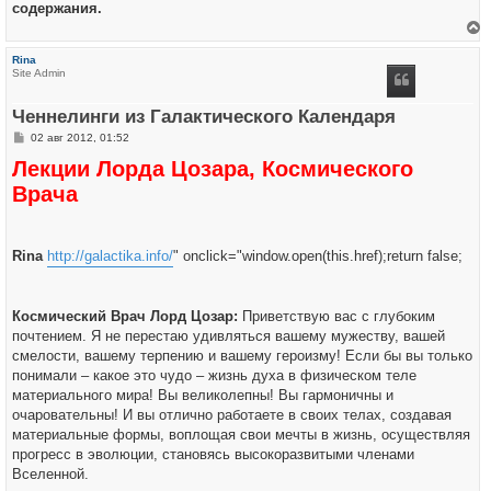
содержания.
е
р
Rina
н
Site Admin
у
т
ь
Ченнелинги из Галактического Календаря
с
я
С
02 авг 2012, 01:52
к
о
н
Лекции Лорда Цозара, Космического
о
а
б
ч
Врача
щ
а
е
л
н
у
и
е
Rina
http://galactika.info/
" onclick="window.open(this.href);return false;
Космический Врач Лорд Цозар:
Приветствую вас с глубоким
почтением. Я не перестаю удивляться вашему мужеству, вашей
смелости, вашему терпению и вашему героизму! Если бы вы только
понимали – какое это чудо – жизнь духа в физическом теле
материального мира! Вы великолепны! Вы гармоничны и
очаровательны! И вы отлично работаете в своих телах, создавая
материальные формы, воплощая свои мечты в жизнь, осуществляя
прогресс в эволюции, становясь высокоразвитыми членами
Вселенной.