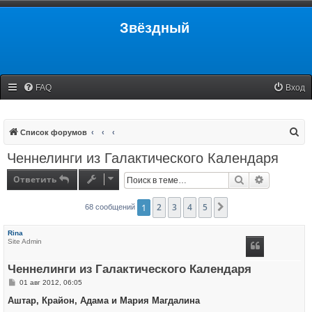
Звёздный
FAQ
Вход
П
Список форумов
о
Ченнелинги из Галактического Календаря
и
Ответить
Поиск
Расширенн
с
к
1
2
3
4
5
След.
68 сообщений
Rina
Site Admin
Ченнелинги из Галактического Календаря
С
01 авг 2012, 06:05
о
о
Аштар, Крайон, Адама и Мария Магдалина
б