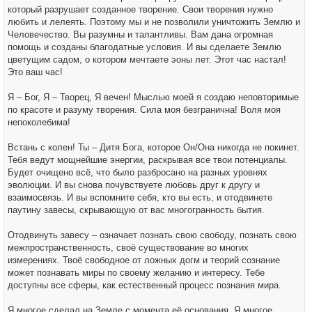
который разрушает созданное творение. Свои творения нужно
любить и лелеять. Поэтому мы и не позволили уничтожить Землю и
Человечество. Вы разумны и талантливы. Вам дана огромная
помощь и созданы благодатные условия. И вы сделаете Землю
цветущим садом, о котором мечтаете эоны лет. Этот час настал!
Это ваш час!
Я – Бог, Я – Творец, Я вечен! Мыслью моей я создаю неповторимые
по красоте и разуму творения. Сила моя безгранична! Воля моя
непоколебима!
Встань с колен! Ты – Дитя Бога, которое Он/Она никогда не покинет.
Тебя ведут мощнейшие энергии, раскрывая все твои потенциалы.
Будет очищено всё, что было разбросано на разных уровнях
эволюции. И вы снова почувствуете любовь друг к другу и
взаимосвязь. И вы вспомните себя, кто вы есть, и отодвинете
паутину завесы, скрывающую от вас многогранность бытия.
Отодвинуть завесу – означает познать свою свободу, познать свою
межпространственность, своё существование во многих
измерениях. Твоё свободное от ложных догм и теорий сознание
может познавать миры по своему желанию и интересу. Тебе
доступны все сферы, как естественный процесс познания мира.
Я многое сделал на Земле с момента её основания. Я многое