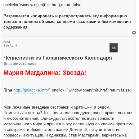
onclick="window.open(this.href);return false;
Разрешается копировать и распространять эту информацию
только в полном объеме, со всеми ссылками и без изменения
содержания.
е
р
Rina
н
Site Admin
у
т
ь
Ченнелинги из Галактического Календаря
с
я
С
03 авг 2012, 02:38
к
о
н
Мария Магдалина: Звезда!
о
а
б
ч
щ
а
е
л
н
у
Rina
и
http://galactika.info/
" onclick="window.open(this.href);return false;
е
Мои любимые звёздные сестрёнки и братишки, я рядом.
Помнишь ли кто ты? Ты – великолепная душа, очень яркая, опытная
и любознательная. Однажды ты захотел познать тонкости
материального мира и пришёл в эту вселенную со своими братьями
и сёстрами, и Земля стала вашим Домом. Вы изучите многие
процессы и ситуации, и однажды, став Мастерами, вернётесь на