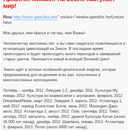
б
ч
мир!
щ
а
е
л
н
у
и
Rina:
http://forum.galactika.info/
" onclick="window.open(this.href);return
е
false;
Мои друзья, мои братья и сёстры, мои Воины!
Человечеству миллионы лет, и вы сами свидетели появляющихся и
исчезающих цивилизаций на Земле. В последнее время
происходило и будет происходить много переходов и завершений
старых циклов. Начинается новый всеобщий Великий Цикл!
Земля идёт в потоках особенной целительной энергии, которая
предназначена для исцеления всех ран, полученных в
многочисленных воплощениях.
Октябрь – ноябрь 2011: Лемурия 1-2, декабрь 2011: Культура Му,
январь 2012: Культура во взаимосвязи с анунаками, февраль 2012:
Dreamland/Nolan, март 2012: Лемурия 3, апрель 2012: Атлантида 1,
май 2012: период Египетских Богов, июнь 2012: Махенджо Даро,
июль 2012: Атлантида 2, август 2012: Гоби, сентябрь 2012: Тибет,
октябрь 2012: мегалиты, ноябрь 2012: древня Культура Китая (около
15 000 лет назад), декабрь 2012: Шамбала, январь 2013: Атлантида
3, февраль 2013: Потоп (около 6000 лет назад).