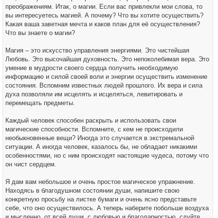
преображениям. Итак, о магии. Если вас привлекли мои слова, то
вы интересуетесь магией. А почему? Что вы хотите осуществить?
Какая ваша заветная мечта и каков план для её осуществления?
Что вы знаете о магии?
Магия – это искусство управления энергиями. Это чистейшая
Любовь. Это высочайшая духовность. Это непоколебимая вера. Это
умение в мудрости своего сердца получить необходимую
информацию и силой своей воли и энергии осуществить изменение
состояния. Вспомним известных людей прошлого. Их вера и сила
духа позволяли им исцелять и исцеляться, левитировать и
перемещать предметы.
Каждый человек способен раскрыть и использовать свои
магические способности. Вспомните, с кем не происходили
необыкновенные вещи? Иногда это случается в экстремальной
ситуации. А иногда человек, казалось бы, не обладает никакими
особенностями, но с ним происходят настоящие чудеса, потому что
он чист сердцем.
Я дам вам небольшое и очень простое магическое упражнение.
Находясь в благодушном состоянии души, напишите свою
конкретную просьбу на листке бумаги и очень ясно представьте
себе, что оно осуществилось. А теперь наберите побольше воздуха
и мысленно, от всей души, с любовью и благодарностью, сдуйте