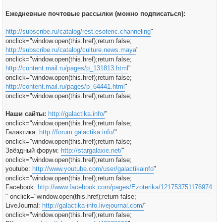
Ежедневные почтовые рассылки (можно подписаться):
http://subscribe.ru/catalog/rest.esoteric.channeling
"
onclick="window.open(this.href);return false;
http://subscribe.ru/catalog/culture.news.maya
"
onclick="window.open(this.href);return false;
http://content.mail.ru/pages/p_131813.html
"
onclick="window.open(this.href);return false;
http://content.mail.ru/pages/p_64441.html
"
onclick="window.open(this.href);return false;
Наши сайты:
http://galactika.info/
"
onclick="window.open(this.href);return false;
Галактика:
http://forum.galactika.info/
"
onclick="window.open(this.href);return false;
Звёздный форум:
http://stargalaxie.net/
"
onclick="window.open(this.href);return false;
youtube:
http://www.youtube.com/user/galactikainfo
"
onclick="window.open(this.href);return false;
Facebook:
http://www.facebook.com/pages/Ezoterika/121753751176974
" onclick="window.open(this.href);return false;
LiveJournal:
http://galactika-info.livejournal.com/
"
onclick="window.open(this.href);return false;