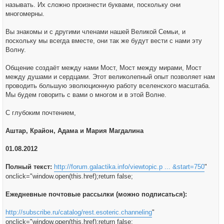
называть. Их сложно произнести буквами, поскольку они
многомерны.
Вы знакомы и с другими членами нашей Великой Семьи, и
поскольку мы всегда вместе, они так же будут вести с нами эту
Волну.
Общение создаёт между нами Мост, Мост между мирами, Мост
между душами и сердцами. Этот великолепный опыт позволяет нам
проводить большую эволюционную работу вселенского масштаба.
Мы будем говорить с вами о многом и в этой Волне.
С глубоким почтением,
Аштар, Крайон, Адама и Мария Магдалина
01.08.2012
Полный текст:
http://forum.galactika.info/viewtopic.p ... &start=750
"
onclick="window.open(this.href);return false;
Ежедневные почтовые рассылки (можно подписаться):
http://subscribe.ru/catalog/rest.esoteric.channeling
"
onclick="window.open(this.href);return false;