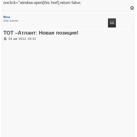
onclick="window.open(this.href);return false;
е
р
Rina
н
Site Admin
у
т
ь
ТОТ –Атлант: Новая позиция!
с
я
С
04 авг 2012, 04:31
к
о
н
о
а
б
ч
щ
а
е
л
н
у
и
е