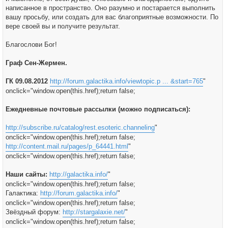
написанное в пространство. Оно разумно и постарается выполнить
вашу просьбу, или создать для вас благоприятные возможности. По
вере своей вы и получите результат.
Благослови Бог!
Граф Сен-Жермен.
ГК 09.08.2012
http://forum.galactika.info/viewtopic.p ... &start=765
"
onclick="window.open(this.href);return false;
Ежедневные почтовые рассылки (можно подписаться):
http://subscribe.ru/catalog/rest.esoteric.channeling
"
onclick="window.open(this.href);return false;
http://content.mail.ru/pages/p_64441.html
"
onclick="window.open(this.href);return false;
Наши сайты:
http://galactika.info/
"
onclick="window.open(this.href);return false;
Галактика:
http://forum.galactika.info/
"
onclick="window.open(this.href);return false;
Звёздный форум:
http://stargalaxie.net/
"
onclick="window.open(this.href);return false;