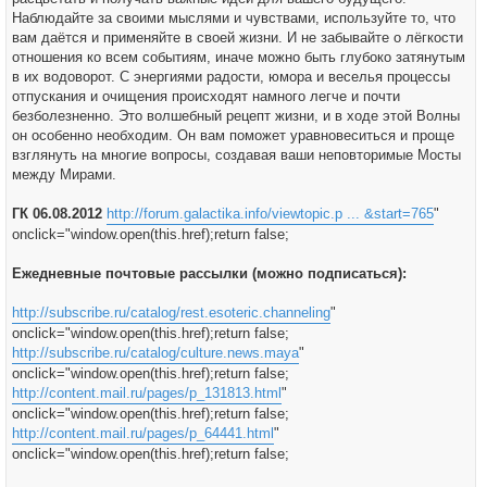
Наблюдайте за своими мыслями и чувствами, используйте то, что
вам даётся и применяйте в своей жизни. И не забывайте о лёгкости
отношения ко всем событиям, иначе можно быть глубоко затянутым
в их водоворот. С энергиями радости, юмора и веселья процессы
отпускания и очищения происходят намного легче и почти
безболезненно. Это волшебный рецепт жизни, и в ходе этой Волны
он особенно необходим. Он вам поможет уравновеситься и проще
взглянуть на многие вопросы, создавая ваши неповторимые Мосты
между Мирами.
ГК 06.08.2012
http://forum.galactika.info/viewtopic.p ... &start=765
"
onclick="window.open(this.href);return false;
Ежедневные почтовые рассылки (можно подписаться):
http://subscribe.ru/catalog/rest.esoteric.channeling
"
onclick="window.open(this.href);return false;
http://subscribe.ru/catalog/culture.news.maya
"
onclick="window.open(this.href);return false;
http://content.mail.ru/pages/p_131813.html
"
onclick="window.open(this.href);return false;
http://content.mail.ru/pages/p_64441.html
"
onclick="window.open(this.href);return false;