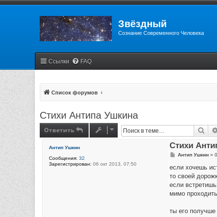
Звёздный
Сознание Современного Человека
Ссылки
FAQ
Список форумов
Стихи Антипа Ушкина
Ответить
Пои
Стихи Анти
Антип Ушкин
С
Антип Ушкин
»
0
Сообщения:
32
о
Зарегистрирован:
06 окт 2013, 07:50
о
если хочешь ис
б
то своей дорож
щ
е
если встретишь 
н
мимо проходить 
и
е
ты его получше