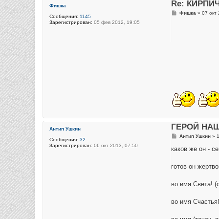
Re: КИРПИ
Фишка
С
Фишка
»
07 окт 
Сообщения:
1145
о
Зарегистрирован:
05 фев 2012, 19:05
о
б
щ
е
н
и
е
ГЕРОЙ НА
Антип Ушкин
С
Антип Ушкин
»
1
Сообщения:
32
о
Зарегистрирован:
06 окт 2013, 07:50
о
каков же он - с
б
щ
е
готов он жертво
н
и
е
во имя Света! (
во имя Счастья!