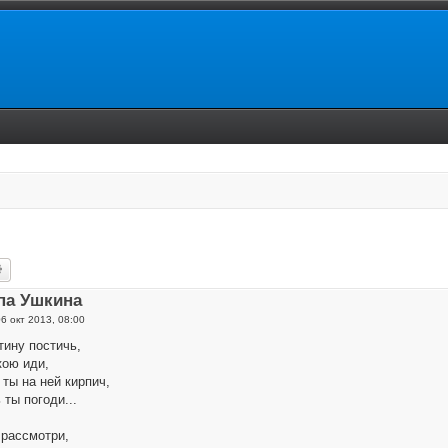
ск
Расширенный поиск
па Ушкина
6 окт 2013, 08:00
тину постичь,
кою иди,
ты на ней кирпич,
ты погоди...
 рассмотри,