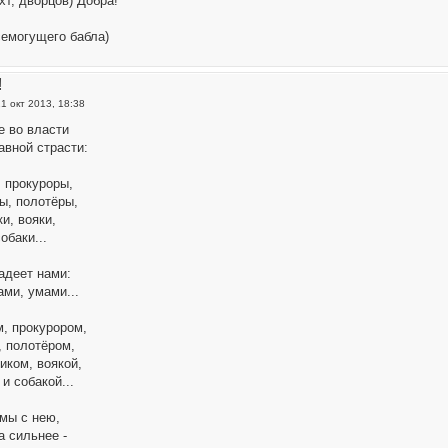
яхт, дворцов) Добра!
семогущего бабла)
!
1 окт 2013, 18:38
се во власти
авной страсти:
, прокуроры,
ы, полотёры,
и, вояки,
обаки...
адеет нами:
ами, умами...
м, прокурором,
, полотёром,
иком, воякой,
и собакой...
мы с нею,
а сильнее -