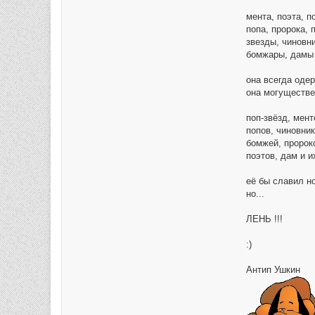
мента, поэта, п
попа, пророка, 
звезды, чиновни
бомжары, дамы и
она всегда одер
она могуществе
поп-звёзд, мент
попов, чиновник
бомжей, пророко
поэтов, дам и их
её бы славил но
но...
ЛЕНЬ !!!
:)
Антип Ушкин