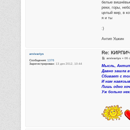
белые вишнёвы
реки, горы, неб
целый мир, в к
я и ты
:)
Антип Ушкин
Re: КИРПИ
arxivariys
С
arxivariys
»
06 
Сообщения:
1376
о
Зарегистрирован:
13 дек 2012, 10:44
о
Мысль, Антип,
б
Давно зашла в
щ
е
Сбивает с то
н
И нам навязы
и
е
Лишь одно хоч
Уж больно нек