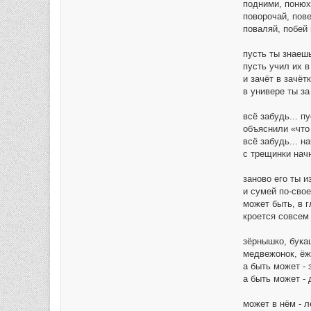
подними, понюх
поворочай, пове
поваляй, побей 
пусть ты знаешь
пусть учил их в
и зачёт в зачёт
в универе ты за
всё забудь... п
объяснили «что 
всё забудь... н
с трещинки начн
заново его ты и
и сумей по-свое
может быть, в 
кроется совсем 
зёрнышко, бука
медвежонок, ёжи
а быть может - 
а быть может -
может в нём - л