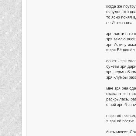
когда же поутру
очнулся ото сна
то ясно понял вд
не Истина она!
зря лапти я топ
зря землю обош
зря Истину иск
и зря Её нашёл
сонеты зря слаг
букеты зря дари
зря перья обло
зря клумбы раз
мне зря она сд
сказала: «я тво
раскрылась, раз
с ней зря был с
я зря её познал
я зря её постиг..
быть может, Ло