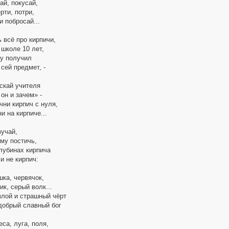
ай, покусай,
рти, потри,
и побросай...
 всё про кирпичи,
 школе 10 лет,
ку получил
 сей предмет, -
ускай учителя
он и зачем» -
ачни кирпич с нуля,
и на кирпиче...
зучай,
му постичь,
глубинах кирпича
и не кирпич:
шка, червячок,
к, серый волк...
злой и страшный чёрт
 добрый славный бог
еса, луга, поля,