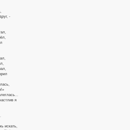
,
руг, -
тал,
ёл,
ал
ал,
л,
мал,
орил
алась,
я!»
леглась...
частлив я
,
.
жь искать,