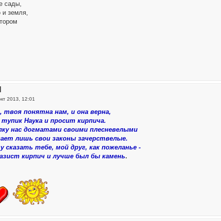
е сады,
о и земля,
отором
Ч
окт 2013, 12:01
 твоя понятна нам, и она верна,
 тупик Наука и просит кирпича.
лку нас догматами своими плесневелыми
вает лишь свои законы зачерствелые.
у сказать тебе, мой друг, как пожеланье -
азист кирпич и лучше был бы камень
.