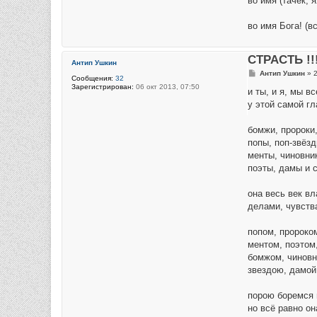
во имя (тачек, 
во имя Бога! (в
СТРАСТЬ !!
Антип Ушкин
С
Антип Ушкин
»
2
Сообщения:
32
о
Зарегистрирован:
06 окт 2013, 07:50
о
и ты, и я, мы в
б
у этой самой гл
щ
е
н
бомжи, пророки
и
е
попы, поп-звёзд
менты, чиновник
поэты, дамы и с
она весь век вл
делами, чувств
попом, пророко
ментом, поэтом
бомжом, чиновн
звездою, дамой 
порою боремся 
но всё равно он