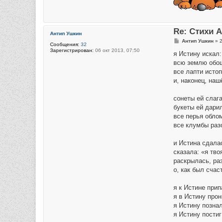
Re: Стихи 
Антип Ушкин
С
Антип Ушкин
»
2
Сообщения:
32
о
Зарегистрирован:
06 окт 2013, 07:50
о
я Истину искал:
б
всю землю обо
щ
е
все лапти исто
н
и, наконец, наш
и
е
сонеты ей слага
букеты ей дари
все перья обло
все клумбы раз
и Истина сдала
сказала: «я тво
раскрылась, раз
о, как был счас
я к Истине прип
я в Истину прон
я Истину познал
я Истину постиг