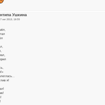
Антипа Ушкина
7 окт 2013, 19:55
шёл,
птал
ёл
л,
л,
мал,
орил
сь,
я!»
леглась...
тлив я!
ал!
ик!
!
!