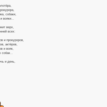
олотёра,
прокурора,
ка, собаки,
 вояки...
жит верх,
нней всех:
ов и прокуроров,
ов, актёров,
в и вояк,
 собак...
чь и день,