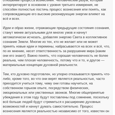
отношении процесса вознесения. Человеческий разум, который
интерпретирует в основном с уровня третьего измерения, не
способен полностью постичь процесс вознесения или понять, как
сопровождающие его высокие резонирующие энергии влияют на
всё и всех.
Идеи и образ жизни, отражающие предыдущие состояния сознания,
станут менее актуальными для многих умов и начнут
автоматически исчезать, добавляя энергию Света в коллективное
сознание Земли. Многие из тех, кто не желает или не может
принять новые идеи и перемены, набрасываются на всех и всё, что,
по их мнению, несет ответственность за разрушение мира (каким
они его знают). Важно понять, что хорошая человечность не более
реальна, чем плохая человечность, потому что и то, и другое —
материальные концепции духовной реальности.
Тем, кто духовно подготовлен, но упорно отказывается принять что-
либо, кроме того, во что они верят является реальностью, часто
приходится учиться тому, чему они готовы научиться, на
собственном горьком опыте, посредством физических,
эмоциональных или умственных звонков. Многие общепринятые
убеждения в этом году будут поставлены под сомнение, поскольку
всё больше людей будут стремиться к расширению духовных
возможностей и начнут думать самостоятельно. Процесс
вознесения является реальностью независимо от того, известен он