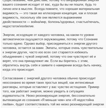
существование, чем действие, потому что вибрационная энергия
вашего сознания исходит от вас, куда бы вы ни пошли, будь то
лично или в мыслях. Всегда помните, что хорошая материальная
видимость — это такая же иллюзорная концепция, как и плохая
видимость, поскольку обе они являются выражением
двойственности — война/мир, болезнь/здоровье, счастье/печаль,
недостаток/изобилие.
Энергии, исходящие от каждого человека, на каком-то уровне
автоматически ощущаются окружающими, потому что Сознание
только едино. Однако выбор, присоединиться к энергии другого
человека, остается за вами. Эмпаты, которые очень чувствительны
к энергии других, часто изо всех сил стараются избежать
объединения с чужой энергией, потому что они чувствуют её и
верят, что она принадлежит им. Если вы боретесь с этим,
обратитесь внутрь себя и заявите о намерении всегда быть начеку,
когда это происходит.
Согласование с энергией другого человека обычно происходит
неосознанно во время таких простых вещей, как интенсивные
разговоры, которые оставляют у вас чувство истощения. Пример
того, как работает энергия, можно увидеть в ситуациях
издевательств. Низко резонирующая энергия, бессознательно
вытекающая из сознания «Я меньше чем» или «Я недостойна
любви», будет соответствовать той же низко резонирующей энергии