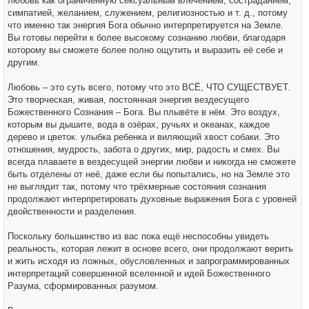
любовь как ограниченную сексуальным влечением, состраданием,
симпатией, желанием, служением, религиозностью и т. д., потому
что именно так энергия Бога обычно интерпретируется на Земле.
Вы готовы перейти к более высокому сознанию любви, благодаря
которому вы сможете более полно ощутить и выразить её себе и
другим.
Любовь – это суть всего, потому что это ВСЁ, ЧТО СУЩЕСТВУЕТ.
Это творческая, живая, постоянная энергия вездесущего
Божественного Сознания – Бога. Вы плывёте в нём. Это воздух,
которым вы дышите, вода в озёрах, ручьях и океанах, каждое
дерево и цветок. улыбка ребенка и виляющий хвост собаки. Это
отношения, мудрость, забота о других, мир, радость и смех. Вы
всегда плаваете в вездесущей энергии любви и никогда не сможете
быть отделены от неё, даже если бы попытались, но на Земле это
не выглядит так, потому что трёхмерные состояния сознания
продолжают интерпретировать духовные выражения Бога с уровней
двойственности и разделения.
Поскольку большинство из вас пока ещё неспособны увидеть
реальность, которая лежит в основе всего, они продолжают верить
и жить исходя из ложных, обусловленных и запрограммированных
интерпретаций совершенной вселенной и идей Божественного
Разума, сформированных разумом.