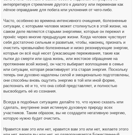
интерпретируя стремление другого к диалогу или переменам как
лёгкое оправдание для побега или уклонения от чего-либо.
Часто, особенно во времена интенсивного очищения, болезненные
ситуации, с которыми человек может столкнуться в этой жизни, на
самом деле являются старыми энергиями, которые он пережил и
пронёс через многие предыдущие жизни. Когда человек чувствует
себя достаточно сильным и развитым, чтобы, наконец, признать и
очистить чрезвычайно болезненные и низко резонирующие энергии,
которые он всё ещё несет (ужасающие переживания, такие как
пытки до смерти или одна жизнь, или жестокое обращение на
протяжении всей жизни), он часто выбирает воплощение в семье
или ситуации, которая реактивирует эта старая энергия. Поскольку
теперь они духовно наделены силой и эмоционально подготовлены,
они способны вновь ощутить энергию в той или иной форме,
распознать её и то, что она собой представляет, и полностью
высвободить её из сознания.
Всегда в подобных ситуациях делайте то, что нужно сказать или
сделать, внутренне зная истинную духовную природу всех
участников. Таким образом, вы не создадите негативную энергию,
которую нужно будет очистить.
Нравится вам это или нет, нравится вам это или нет, желаете этого
или нет, верите вы или нет, но разворачивается Божественный