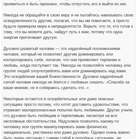
проявиться и быть признано, чтобы отпустить его и выйти из них.
Никогда не обращайте в свою веру и не пытайтесь навязывать свою
осведомленность другим, полагая, что вы им помогаете, а просто
будьте примером мира и непредвзятости. Верьте, что те, кто готов к
тому, что вы можете дать, найдут путь к вам, потому что одна
энергия притягивает другую.
Духовно развитый человек — это наделённый полномочиями
человек, который не позволяет другим доминировать или
контролировать себя, полагая, что они проявляют терпение и
любовь, когда поступают так. Никогда не позволяйте человеку или
группе людей злоупотреблять вами или доминировать над вами.
Это оскорбление вашей Божественности. Духовно наделённый
силой человек никогда не боится с любовью сказать: «Спасибо за
ваше мнение, но я собираюсь сделать это..»
Некоторые остаются в оскорбительных или даже опасных
ситуациях просто потому, что хотят доставить удовольствие, что
отражает малорезонансные попытки быть любимыми. Других учили,
что духовно быть любящим и терпеливым, несмотря на все
негативные обстоятельства. Недуховно позволять какому-то
человеку или группе манипулировать вами физически,
эмоционально, умственно или даже духовно. Однако очень важно
быть очень честным с самим собой в подобных ситуациях, не