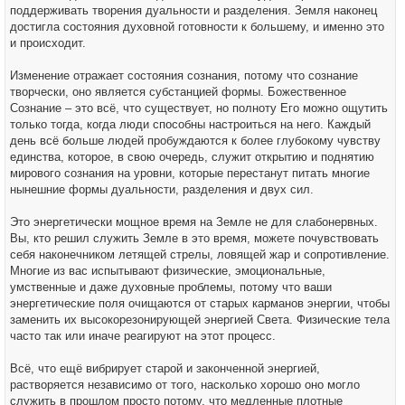
поддерживать творения дуальности и разделения. Земля наконец
достигла состояния духовной готовности к большему, и именно это
и происходит.
Изменение отражает состояния сознания, потому что сознание
творчески, оно является субстанцией формы. Божественное
Сознание – это всё, что существует, но полноту Его можно ощутить
только тогда, когда люди способны настроиться на него. Каждый
день всё больше людей пробуждаются к более глубокому чувству
единства, которое, в свою очередь, служит открытию и поднятию
мирового сознания на уровни, которые перестанут питать многие
нынешние формы дуальности, разделения и двух сил.
Это энергетически мощное время на Земле не для слабонервных.
Вы, кто решил служить Земле в это время, можете почувствовать
себя наконечником летящей стрелы, ловящей жар и сопротивление.
Многие из вас испытывают физические, эмоциональные,
умственные и даже духовные проблемы, потому что ваши
энергетические поля очищаются от старых карманов энергии, чтобы
заменить их высокорезонирующей энергией Света. Физические тела
часто так или иначе реагируют на этот процесс.
Всё, что ещё вибрирует старой и законченной энергией,
растворяется независимо от того, насколько хорошо оно могло
служить в прошлом просто потому, что медленные плотные