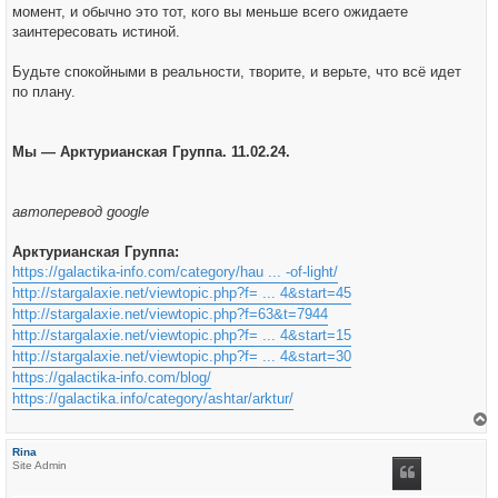
момент, и обычно это тот, кого вы меньше всего ожидаете
заинтересовать истиной.
Будьте спокойными в реальности, творите, и верьте, что всё идет
по плану.
Мы — Арктурианская Группа. 11.02.24.
автоперевод google
Арктурианская Группа:
https://galactika-info.com/category/hau ... -of-light/
http://stargalaxie.net/viewtopic.php?f= ... 4&start=45
http://stargalaxie.net/viewtopic.php?f=63&t=7944
http://stargalaxie.net/viewtopic.php?f= ... 4&start=15
http://stargalaxie.net/viewtopic.php?f= ... 4&start=30
https://galactika-info.com/blog/
https://galactika.info/category/ashtar/arktur/
е
р
Rina
н
Site Admin
у
т
ь