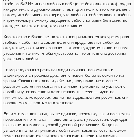
любит себя? Истинная любовь к себе (а не бахвальство эго) трудна
как для тех, кто духовно развит, так и для тех, кто этого не делает,
потому что большинство верит, что любовь к себе означает любовь
к трёхмерному ложному ощущению себя, с которым большинство
отождествляется с тем, кем они являются.
Хвастовство и бахвальство часто воспринимаются как чрезмерная
любовь к себе, но на самом деле они представляют собой её
отсутствие, состояние сознания, которое нуждается в постоянном
утешении и тактике, чтобы чувствовать, что он или она достойны
уважения и любви.
По мере духовного развития люди начинают вспоминать и
анализировать прошлые действия с новой, более высокой точки
зрения. Сказанные слова и действия, предпринятые в менее
развитом состоянии сознания, начинают приходить на ум, неся с
собой вину, сожаление и даже ненависть к себе — чувство
никчёмности, которое заставляет их задаваться вопросом, как они
вообще могут любить этого человека.
Если это был ваш опыт, вы не одиноки, поскольку, как и все земные
переживания, этот этап — ещё одна грань путешествия, ещё один
шаг на пути к более глубокой духовной реализации. Когда вы
узнаете и начнёте принимать себя таким, какой вы есть на самом
деле, вы автоматически начнёте понимать, ценить и любить