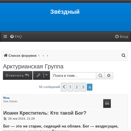
Звёздный
FAQ
Вход
П
Список форумов
о
Арктурианская Группа
и
Ответить
Поиск
Расширенн
с
к
1
2
3
4
Пред.
58 сообщений
Rina
Site Admin
Иоанн Креститель: Кто такой Бог?
С
28 янв 2024, 21:28
о
о
Бог — это не старик, сидящий на облаке. Бог — вездесущее,
б