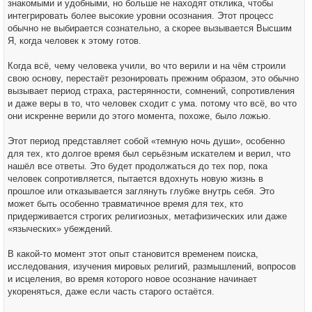
знакомыми и удобными, но больше не находят отклика, чтобы
интегрировать более высокие уровни осознания. Этот процесс
обычно не выбирается сознательно, а скорее вызывается Высшим
Я, когда человек к этому готов.
Когда всё, чему человека учили, во что верили и на чём строили
свою основу, перестаёт резонировать прежним образом, это обычно
вызывает период страха, растерянности, сомнений, сопротивления
и даже веры в то, что человек сходит с ума. потому что всё, во что
они искренне верили до этого момента, похоже, было ложью.
Этот период представляет собой «темную ночь души», особенно
для тех, кто долгое время был серьёзным искателем и верил, что
нашёл все ответы. Это будет продолжаться до тех пор, пока
человек сопротивляется, пытается вдохнуть новую жизнь в
прошлое или отказывается заглянуть глубже внутрь себя. Это
может быть особенно травматичное время для тех, кто
придерживается строгих религиозных, метафизических или даже
«языческих» убеждений.
В какой-то момент этот опыт становится временем поиска,
исследования, изучения мировых религий, размышлений, вопросов
и исцеления, во время которого новое осознание начинает
укореняться, даже если часть старого остаётся.