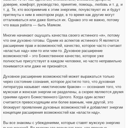
доверие, комфорт, руководство, принятие, помощь, любовь и т. д. и
т. д. Те, кто восприимчив к этим энергиям, почувствуют их и будут
притянуты к ним в некотором роде, в то время как другие могут
отталкиваться или даже бояться их. Однако это не важно, потому
что ваша работа — быть Маяком.
Многие начинают ощущать качества своего истинного «я», потому
что они духовно готовы. Одним из аспектов истинного Я является
расширение прав и возможностей, качество, которое часто считают
«властью над» кем-то или чем-то. Духовное расширение
возможностей – это Божественное качество, которое уже
полностью присутствует в каждом человеке, но часто неправильно
понимается или даже не признаётся.
Духовное расширение возможностей может выражаться только
через состояние сознания, которое достигло того, что духовная
литература называет «мистическим браком» — осознания того, что
мужская и женская энергии не разделены, а скорее являются двумя
гранями одного Божественного Целого. Когда один аспект
считается превосходящим или более важным, чем другой, это
блокирует проявление духовных возможностей и добавляет энергии
концепции расширения возможностей как «власти над».
Вы все знакомы с убеждениями, которые ставят мужскую энергию
выше женской. Во многом это результат того, что прошлые