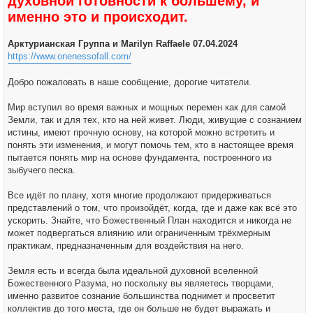
духовной готовности к большему, и
а
е
л
именно это и происходит.
н
у
и
е
Арктурианская Группа и Marilyn Raffaele 07.04.2024
https://www.onenessofall.com/
Добро пожаловать в наше сообщение, дорогие читатели.
Мир вступил во время важных и мощных перемен как для самой
Земли, так и для тех, кто на ней живет. Люди, живущие с сознанием
истины, имеют прочную основу, на которой можно встретить и
понять эти изменения, и могут помочь тем, кто в настоящее время
пытается понять мир на основе фундамента, построенного из
зыбучего песка.
Все идёт по плану, хотя многие продолжают придерживаться
представлений о том, что произойдёт, когда, где и даже как всё это
ускорить. Знайте, что Божественный План находится и никогда не
может подвергаться влиянию или ограниченным трёхмерным
практикам, предназначенным для воздействия на него.
Земля есть и всегда была идеальной духовной вселенной
Божественного Разума, но поскольку вы являетесь творцами,
именно развитое сознание большинства поднимет и просветит
коллектив до того места, где он больше не будет выражать и