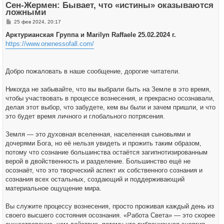
Сен-Жермен: Бывает, что «истины» оказываются
с
ложными
я
к
С
25 фев 2024, 20:17
н
о
а
о
Арктурианская Группа и Marilyn Raffaele 25.02.2024 г.
ч
б
а
https://www.onenessofall.com/
щ
л
е
у
н
и
е
Добро пожаловать в наше сообщение, дорогие читатели.
Никогда не забывайте, что вы выбрали быть на Земле в это время,
чтобы участвовать в процессе вознесения, и прекрасно осознавали,
делая этот выбор, что забудете, кем вы были и зачем пришли, и что
это будет время личного и глобального потрясения.
Земля — это духовная вселенная, населенная сыновьями и
дочерями Бога, но её нельзя увидеть и прожить таким образом,
потому что сознание большинства остаётся загипнотизированным
верой в двойственность и разделение. Большинство ещё не
осознаёт, что это творческий аспект их собственного сознания и
сознания всех остальных, создающий и поддерживающий
материальное ощущение мира.
Вы служите процессу вознесения, просто проживая каждый день из
своего высшего состояния осознания. «Работа Света» — это скорее