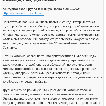
всемогущее, всеведущее Сознание.
щ
е
н
Арктурианская Группа и Marilyn Raffaele 28.01.2024
и
е
https://www.onenessofall.com/
Приветствую вас, мы начинаем новый 2024 год, который станет
годом разоблачений и событий, которые помогут пробудить многих,
кто продолжает доверять убеждениям, которые сейчас устаревают.
Ни один человек не может вечно оставаться загипнотизированным
иллюзиями разделения, потому что реальность каждого человека
— это индивидуализированный Бог/Источник/Божественное
Сознание.
Есть некоторые, особенно те, кто пристрастился к «власти над»,
которые продолжают словами и действиями удерживать мир в
зависимости от старой системы убеждений, потому что, если
большинство остаётся связанным непросвещёнными правилами,
идеями, лидерами, законами, религиозностью и традициями -
двойственность, разделение и вера в две силы, продолжают каким-
то образом получать прибыль.
Трудно выйти за рамки учений и убеждений, которые хорошо
служили человеку ориентирами на протяжении всей его жизни.
Однако на эволюционном пути каждого человека наступает момент,
когда он должен отказаться от многих убеждений, которые остаются