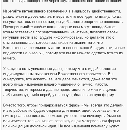
кого-то, выражающего её через «хулиганское» состояние сознания.
Избегайте интенсивного вовлечения в видимость двойственности,
разделения и двоевластия, и верьте, что всё идет по плану. Когда
вы увлекаетесь внешностью, вы добавляете энергии во внешность.
Предпринимайте любые шаги, которые вам могут понадобиться,
чтобы оставаться сосредоточенными на истине, позволяя своей
интуиции вести вас. Будьте информированы, но делайте это с
отстраненностью, которая возникает из знания того, что
Божественная реальность лежит в основе каждой видимости, иначе
видимости не было бы, потому что вы не можете сделать что-то из
ничего.
У каждого есть уникальные дары, потому что каждый является
индивидуальным выражением Божественного творчества. Вы
обнаружите, что аспекты вашего дара меняются, даже если это
всего лишь изменение вашего мышления о чём-то. Работа,
творчество, интересы и давние представления о жизни в целом
либо исчезнут, либо перейдут в новую, более высокую форму.
Вместо того, чтобы придерживаться фразы «Мы всегда это делали,
и это работает», будьте открыты для новых идей, осознавая, что
ничто реальное никогда не может умереть или исчезнуть. Умирает
или исчезает только низшая резонирующая материальная форма
или концепция духовной идеи. Не все изменения поначалу будут