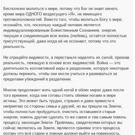
Бесполезно молиться о мире, потому что Бог не знает ничего,
кроме мира ОДНОГО вездесущего «Я», не имеющего
противоположностей. Вместо того, чтобы молиться Богу о мире,
осознайте, что, поскольку каждый человек является
индивидуализированным Божественным Сознанием, энергия,
текущая и соединяющая всю жизнь (любовь), остаётся полностью
присутствующей, даже когда её не осознают, потому что это
реальность.
Не отрицайте видимости, а перестаньте наделять их силой, признав
реальность, лежащую в основе всех видимостей. Война — это
деятельность коллективной веры в разделение, которую некоторые
должны пережить, чтобы они могли учиться и развиваться за
пределами убеждений в разделении.
Многие продолжают жить одной ногой в обоих мирах даже после
того времени, когда они готовы стоять обеими ногами в мире
истины. Это может быть трудно, страшно и даже привести к
неприятию со стороны семьи и друзей, но вы пришли на Землю,
чтобы полностью пробудиться, очистить оставшиеся старые
энергии, помочь другим сделать то же самое и тем самым помочь
процессу эволюции Земли. Проблемы, свидетелями которых вы
сейчас являетесь на Земле, являются гранями этого процесса,
потому что всё старое и ложное должно выйти на поверхность,