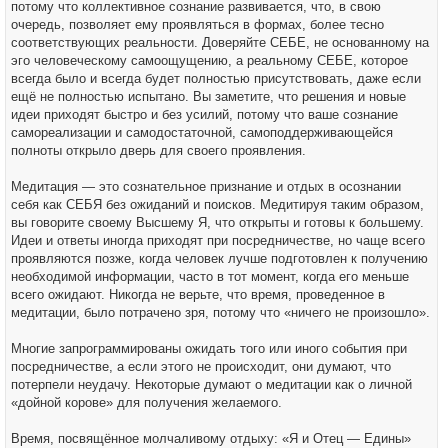
потому что коллективное сознание развивается, что, в свою
очередь, позволяет ему проявляться в формах, более тесно
соответствующих реальности. Доверяйте СЕБЕ, не основанному на
эго человеческому самоощущению, а реальному СЕБЕ, которое
всегда было и всегда будет полностью присутствовать, даже если
ещё не полностью испытано. Вы заметите, что решения и новые
идеи приходят быстро и без усилий, потому что ваше сознание
самореализации и самодостаточной, самоподдерживающейся
полноты открыло дверь для своего проявления.
Медитация — это сознательное признание и отдых в осознании
себя как СЕБЯ без ожиданий и поисков. Медитируя таким образом,
вы говорите своему Высшему Я, что открыты и готовы к большему.
Идеи и ответы иногда приходят при посредничестве, но чаще всего
проявляются позже, когда человек лучше подготовлен к получению
необходимой информации, часто в тот момент, когда его меньше
всего ожидают. Никогда не верьте, что время, проведенное в
медитации, было потрачено зря, потому что «ничего не произошло».
Многие запрограммированы ожидать того или иного события при
посредничестве, а если этого не происходит, они думают, что
потерпели неудачу. Некоторые думают о медитации как о личной
«дойной корове» для получения желаемого.
Время, посвящённое молчаливому отдыху: «Я и Отец — Едины»