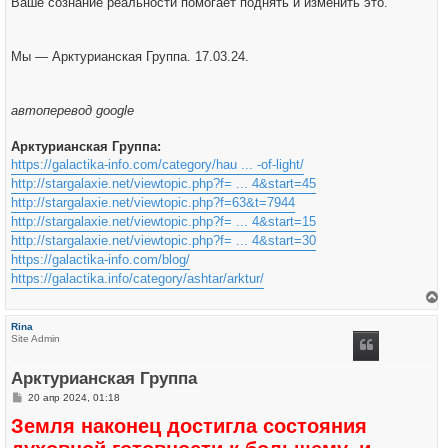
Ваше сознание реальности помогает поднять и изменить это.
Мы — Арктурианская Группа. 17.03.24.
автоперевод google
Арктурианская Группа:
https://galactika-info.com/category/hau ... -of-light/
http://stargalaxie.net/viewtopic.php?f= ... 4&start=45
http://stargalaxie.net/viewtopic.php?f=63&t=7944
http://stargalaxie.net/viewtopic.php?f= ... 4&start=15
http://stargalaxie.net/viewtopic.php?f= ... 4&start=30
https://galactika-info.com/blog/
https://galactika.info/category/ashtar/arktur/
е
р
Rina
н
Site Admin
у
т
ь
Арктурианская Группа
с
я
С
20 апр 2024, 01:18
к
о
н
Земля наконец достигла состояния
о
а
б
ч
щ