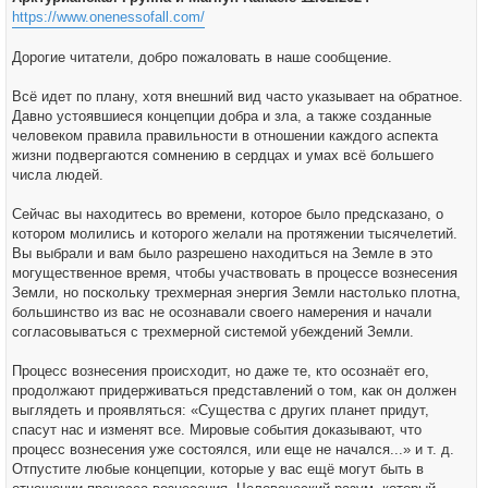
е
https://www.onenessofall.com/
Дорогие читатели, добро пожаловать в наше сообщение.
Всё идет по плану, хотя внешний вид часто указывает на обратное.
Давно устоявшиеся концепции добра и зла, а также созданные
человеком правила правильности в отношении каждого аспекта
жизни подвергаются сомнению в сердцах и умах всё большего
числа людей.
Сейчас вы находитесь во времени, которое было предсказано, о
котором молились и которого желали на протяжении тысячелетий.
Вы выбрали и вам было разрешено находиться на Земле в это
могущественное время, чтобы участвовать в процессе вознесения
Земли, но поскольку трехмерная энергия Земли настолько плотна,
большинство из вас не осознавали своего намерения и начали
согласовываться с трехмерной системой убеждений Земли.
Процесс вознесения происходит, но даже те, кто осознаёт его,
продолжают придерживаться представлений о том, как он должен
выглядеть и проявляться: «Существа с других планет придут,
спасут нас и изменят все. Мировые события доказывают, что
процесс вознесения уже состоялся, или еще не начался...» и т. д.
Отпустите любые концепции, которые у вас ещё могут быть в