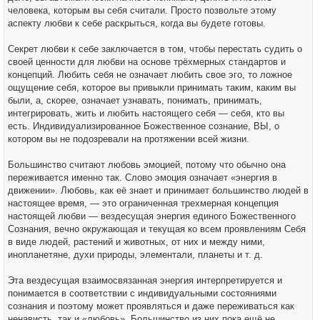
человека, которым вы себя считали. Просто позвольте этому
аспекту любви к себе раскрыться, когда вы будете готовы.
Секрет любви к себе заключается в том, чтобы перестать судить о
своей ценности для любви на основе трёхмерных стандартов и
концепций. Любить себя не означает любить свое эго, то ложное
ощущение себя, которое вы привыкли принимать таким, каким вы
были, а, скорее, означает узнавать, понимать, принимать,
интегрировать, жить и любить настоящего себя — себя, кто вы
есть. Индивидуализированное Божественное сознание, ВЫ, о
котором вы не подозревали на протяжении всей жизни.
Большинство считают любовь эмоцией, потому что обычно она
переживается именно так. Слово эмоция означает «энергия в
движении». Любовь, как её знает и принимает большинство людей в
настоящее время, — это ограниченная трехмерная концепция
настоящей любви — вездесущая энергия единого Божественного
Сознания, вечно окружающая и текущая ко всем проявлениям Себя
в виде людей, растений и животных, от них и между ними,
инопланетяне, духи природы, элементали, планеты и т. д.
Эта вездесущая взаимосвязанная энергия интерпретируется и
понимается в соответствии с индивидуальными состояниями
сознания и поэтому может проявляться и даже переживаться как
ненависть, так и «любовь». Большинство из них пока ещё не