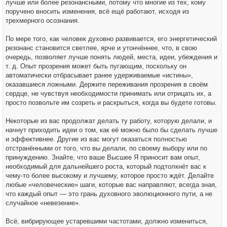
лучше или более резонансными, потому что многие из тех, кому
поручено вносить изменения, всё ещё работают, исходя из
трехмерного осознания.
По мере того, как человек духовно развивается, его энергетический
резонанс становится светлее, ярче и утончённее, что, в свою
очередь, позволяет лучше понять людей, места, идеи, убеждения и
т. д. Опыт прозрения может быть пугающим, поскольку он
автоматически отбрасывает ранее удерживаемые «истины»,
оказавшиеся ложными. Держите переживания прозрения в своём
сердце, не чувствуя необходимости принимать или отрицать их, а
просто позвольте им созреть и раскрыться, когда вы будете готовы.
Некоторые из вас продолжат делать ту работу, которую делали, и
начнут приходить идеи о том, как её можно было бы сделать лучше
и эффективнее. Другие из вас могут оказаться полностью
отстранёнными от того, что вы делали, по своему выбору или по
принуждению. Знайте, что ваше Высшее Я приносит вам опыт,
необходимый для дальнейшего роста, который подтолкнёт вас к
чему-то более высокому и лучшему, которое просто ждёт. Делайте
любые «человеческие» шаги, которые вас направляют, всегда зная,
что каждый опыт — это грань духовного эволюционного пути, а не
случайное «невезение».
Всё, вибрирующее устаревшими частотами, должно измениться,