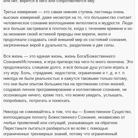
или нет, верится в него или сопротивляется ему.
Третье измерение — это самая нижняя ступень лестницы очень
высоких измерений, даже несмотря на то, что большинство считает
человеческое сознание воплощением интеллекта и мудрости. Люди
все больше застревали в плотности, когда с течением времени и из-
за незнания своей истинной природы они верили, жили и
продолжали создавать свой внешний мир из состояний сознания,
загрязненных верой в дуальность, разделение и две силы.
Вся жизнь — это единая жизнь, жизнь Бога/Божественного
Сознания/Источника, и игра притворства чего-то иного окончена. Это
продолжалось слишком долго, и всё больше душ устали играть в
эту игру. Боль, страдание, недостаток, ограничение и т. д. и т. п.
никогда не были реальностью и кажутся таковыми только потому,
что они были опытом большинства на протяжении сотен жизней,
создавая личное программирование и коллективное сознание, не
осознающее ничего, кроме того, что можно увидеть, услышать,
попробовать, потрогать и понюхать.
Никогда не сомневайтесь в том, что вы — Божественное Существо,
воплощающее полноту Божественного Сознания, независимо от
любых проявлений или ситуаций, указывающих на обратное.
Перестаньте пытаться разбираться во всём с помощью
ограниченных трехмерных знаний, потому что ограниченный