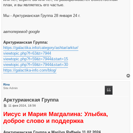
план, и вы являетесь его частью.
Мы - Арктурианская Группа 28 января 24 г.
автоперевод google
Арктурианская Группа:
https://galactika.info/category/ashtar/arktur/
viewtopic.php?f=63&t=7944
viewtopic.php?f=59&t=7944&start=15
viewtopic.php?f=59&t=7944&start=30
https://galactika-info.com/blog/
е
р
Rina
н
Site Admin
у
т
ь
Арктурианская Группа
с
я
С
11 фев 2024, 18:56
к
о
н
Иисус и Мария Магдалина: Улыбка,
о
а
б
ч
доброе слово и поддержка
щ
а
е
л
н
у
и
Арктурианская Группа и Marilyn Raffaele 11.02.2024