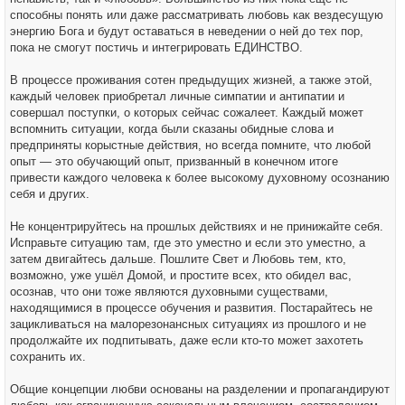
способны понять или даже рассматривать любовь как вездесущую
энергию Бога и будут оставаться в неведении о ней до тех пор,
пока не смогут постичь и интегрировать ЕДИНСТВО.
В процессе проживания сотен предыдущих жизней, а также этой,
каждый человек приобретал личные симпатии и антипатии и
совершал поступки, о которых сейчас сожалеет. Каждый может
вспомнить ситуации, когда были сказаны обидные слова и
предприняты корыстные действия, но всегда помните, что любой
опыт — это обучающий опыт, призванный в конечном итоге
привести каждого человека к более высокому духовному осознанию
себя и других.
Не концентрируйтесь на прошлых действиях и не принижайте себя.
Исправьте ситуацию там, где это уместно и если это уместно, а
затем двигайтесь дальше. Пошлите Свет и Любовь тем, кто,
возможно, уже ушёл Домой, и простите всех, кто обидел вас,
осознав, что они тоже являются духовными существами,
находящимися в процессе обучения и развития. Постарайтесь не
зацикливаться на малорезонансных ситуациях из прошлого и не
продолжайте их подпитывать, даже если кто-то может захотеть
сохранить их.
Общие концепции любви основаны на разделении и пропагандируют