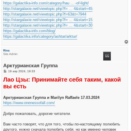
https://galactika-info.com/category/hau ... -of-light/
http://stargalaxie.net/viewtopic.php?f= ... 4&start=45
http://stargalaxie.net/viewtopic.php?f=63&t=7944
http://stargalaxie.net/viewtopic.php?f= ... 4&start=15
http://stargalaxie.net/viewtopic.php?f= ... 4&start=30
https://galactika-info.com/blog/
https://galactika.info/category/ashtar/arktur/
е
р
Rina
н
Site Admin
у
т
ь
Арктурианская Группа
с
я
С
19 апр 2024, 19:33
к
о
н
Лао Цзы: Принимайте себя таким, какой
о
а
б
ч
вы есть
щ
а
е
л
н
у
и
Арктурианская Группа и Marilyn Raffaele 17.03.2024
е
https://www.onenessofall.com/
Добро пожаловать, дорогие читатели.
Вам часто говорят, что для того, чтобы по-настоящему полюбить
другого, нужно сначала полюбить себя, но как именно человек