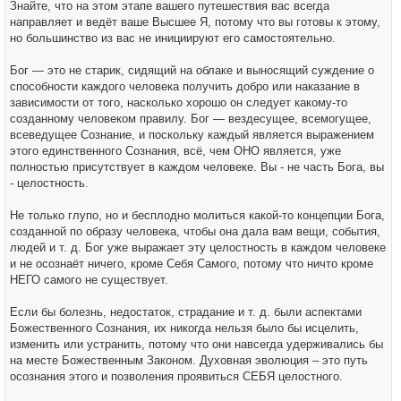
Знайте, что на этом этапе вашего путешествия вас всегда
направляет и ведёт ваше Высшее Я, потому что вы готовы к этому,
но большинство из вас не инициируют его самостоятельно.
Бог — это не старик, сидящий на облаке и выносящий суждение о
способности каждого человека получить добро или наказание в
зависимости от того, насколько хорошо он следует какому-то
созданному человеком правилу. Бог — вездесущее, всемогущее,
всеведущее Сознание, и поскольку каждый является выражением
этого единственного Сознания, всё, чем ОНО является, уже
полностью присутствует в каждом человеке. Вы - не часть Бога, вы
- целостность.
Не только глупо, но и бесплодно молиться какой-то концепции Бога,
созданной по образу человека, чтобы она дала вам вещи, события,
людей и т. д. Бог уже выражает эту целостность в каждом человеке
и не осознаёт ничего, кроме Себя Самого, потому что ничто кроме
НЕГО самого не существует.
Если бы болезнь, недостаток, страдание и т. д. были аспектами
Божественного Сознания, их никогда нельзя было бы исцелить,
изменить или устранить, потому что они навсегда удерживались бы
на месте Божественным Законом. Духовная эволюция – это путь
осознания этого и позволения проявиться СЕБЯ целостного.