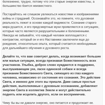
болезненно, трудно, потому что эти старые энергии известны, а
большинство боится неизвестного.
Постарайтесь не слишком увлекаться новостями и изображениями
войны и страданий. Осознавайте это, но помните, что духовная
реальность лежит в основе каждой видимости. Сознание старого
мира рушится, и его предсмертные муки проявляются в ситуациях,
которые часто являются разрушительными и болезненными.
Никогда не забывайте, что каждый человек воплощается с
контрактом, который он и его Наставники заключили еще до
рождения, относительно опыта, который считается необходимым
для дальнейшего обучения и духовного роста.
Делайте то, что вам советуют делать, когда возникают большие
или малые ситуации, всегда признавая Божественность всех
участников. Улыбка, доброе слово нуждаются в поддержке,
выслушивающем ухе, ласке одинокой собаки и всегда
признании Божественного Света, сияющего из глаз каждого
человека, независимо от состояния его сознания. Это действие
Света, и именно для этого вы пришли. Даже самые простые
действия, выполняемые с духовным осознанием, добавляют
энергию Света в коллектив Земли и могут действительно
поднять или исцелить другого, если он восприимчив.
Чему бы вы ни давали энергию, оно питается и продолжает ее.