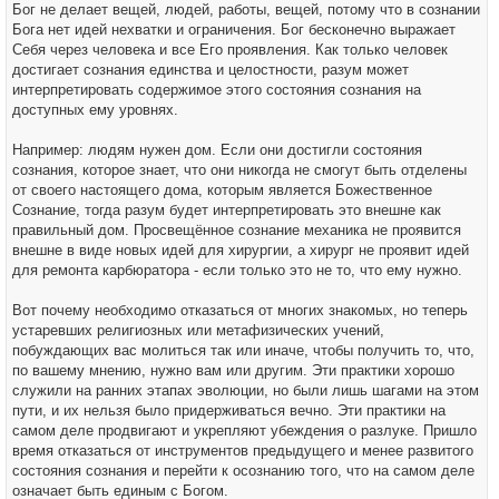
Бог не делает вещей, людей, работы, вещей, потому что в сознании
Бога нет идей нехватки и ограничения. Бог бесконечно выражает
Себя через человека и все Его проявления. Как только человек
достигает сознания единства и целостности, разум может
интерпретировать содержимое этого состояния сознания на
доступных ему уровнях.
Например: людям нужен дом. Если они достигли состояния
сознания, которое знает, что они никогда не смогут быть отделены
от своего настоящего дома, которым является Божественное
Сознание, тогда разум будет интерпретировать это внешне как
правильный дом. Просвещённое сознание механика не проявится
внешне в виде новых идей для хирургии, а хирург не проявит идей
для ремонта карбюратора - если только это не то, что ему нужно.
Вот почему необходимо отказаться от многих знакомых, но теперь
устаревших религиозных или метафизических учений,
побуждающих вас молиться так или иначе, чтобы получить то, что,
по вашему мнению, нужно вам или другим. Эти практики хорошо
служили на ранних этапах эволюции, но были лишь шагами на этом
пути, и их нельзя было придерживаться вечно. Эти практики на
самом деле продвигают и укрепляют убеждения о разлуке. Пришло
время отказаться от инструментов предыдущего и менее развитого
состояния сознания и перейти к осознанию того, что на самом деле
означает быть единым с Богом.