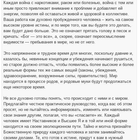
Каждая война с наркотиками, раком или болезнью, война с тем или
иным просто привлекает внимание к проблеме и добавляет ей
энергии, позволяя ей оставаться живой и здоровой в коллективе.
Ваша работа как духовно пробужденного человека – жить на самом
высоком уровне истины, и по мере того, как вы будете это делать,
вам будет дано больше. Это не означает прятать голову в песок и
кричать: «Бог — это все», а, скорее, означает переосмысление
видимости — пребывания в мире, но не от него.
Это напряженное и трудное время для многих, поскольку давние и,
казалось бы, невинные концепции и убеждения начинают рушиться,
но старое должно отпасть, чтобы появились более высокие и более
реальные формы тех же самых вещей (законы, убеждения,
здравоохранение, вооруженные силы, правительство). Мир
находится в процессе родов, и родовые муки будут продолжаться
еще некоторое время.
Не все духовно готовы понять, что происходит с ними и с миром.
Предлагайте честное практическое руководство, когда вас об этом
просят, но не пытайтесь информировать, изменять или навязывать
свои знания другим, полагая, что вы «спасаете» их. Каждый
человек имеет Наставников и Высшее Я и в той или иной форме
находится на своем эволюционном пути. Тайно и молча признайте
Божественную природу каждого человека и затем занимайтесь
своими делами. Те, кто готов к истине, придут к вам в нужный