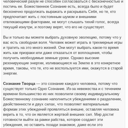
человеческий разум не способен согласоваться с бесконечностью и
постичь ее. Божественное Сознание есть, всегда было и будет
бесконечно продолжать выражать и раскрывать Себя, но те, кто
предпочитает жить с постоянным шумом и внешними
отвлекающими факторами, не могут слышать тихий голос, всегда
текущий изнутри, и поэтому верят, что его не существует.
Вы и только вы можете выбрать духовную эволюцию, потому что у
вас есть свободная воля. Человек может играть в трехмерные игры
и тратить на это много жизней. Они могут выбрать какое-то время
жить как призраки или даже отказаться от воплощения, чтобы
получить необходимые земные уроки. Однако высокие
резонирующие энергии, изливающиеся на Землю в это конкретное
время, таковы, что те, кто не воспользуется ими, окажутся в старой
энергии.
Сознание Творца
— это сознание каждого человека, потому что
существует только Одно Сознание. Из-за невежества и с течением
времени большинство из них позволили своему индивидуальному
Божественному сознанию наполниться убеждениями о разделении,
двойственности и двух силах, что позволяет материальным
формам этих убеждений проявляться внешне, оставляя человека
верить в то, что он является жертвой внешних сил. Мир достиг
готовности выйти за рамки рабства, которое создают эти
убеждения, но оставить позади знакомое, даже если это